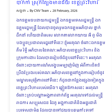
បាក់កាំ ស្រុកត្បែងមានជ័យ​ ខេត្តព្រះវិហារ
សង្កថា
By
CNV Team
28 February, 2026
ឯកឧត្តមឧបនាយករដ្ឋមន្រ្តី ឯកឧត្តមទេសរដ្ឋមន្រ្តី ឯក
ឧត្តមរដ្ឋមន្រ្តី ដែលបានចូលរួមឯកឧត្តមអភិបាល ថ្នាក់
ដឹកនាំ ហើយជាពិសេស លោកតាលោកយាយ អ៊ំ ពូ មីង
បងប្អូនប្រជាពលរដ្ឋនៅទីនេះ! ខ្ញុំអរគុណ ចំពោះឯកឧត្តម
គឹម រិទ្ធី អភិបាលនៃគណៈអភិបាលខេត្តព្រះវិហារ និង
ក្រុមការងារ ដែលបានរៀបចំជំនួបនៅទីនេះ។ អរគុណ
ចំពោះរបាយការណ៍សង្ខេបអម្បាញ់មិញ អំពីការខិតខំ
ប្រឹងប្រែងរបស់គណៈអភិបាលខេត្តនៅក្នុងការរៀបចំនូវ
មណ្ឌលសុវត្ថិភាពនៅទីនេះ ក៏ដូចជាកន្លែងផ្សេងទៀតក្នុង
ខេត្តព្រះវិហាររបស់យើង។ ឆ្លៀតឱកាសនេះ អរគុណ
ចំពោះគ្រប់បណ្ដាអង្គភាពពាក់ព័ន្ធ អរគុណទៅដល់មន្រ្តី
រាជការ សប្បុរសជន ដៃគូ អង្គការជាតិនិងអន្តរជាតិ
ប្រទេសជាមិត្ត ដែលបានទៅជួយឧបត្ថម្ភគាំទ្រទៅ