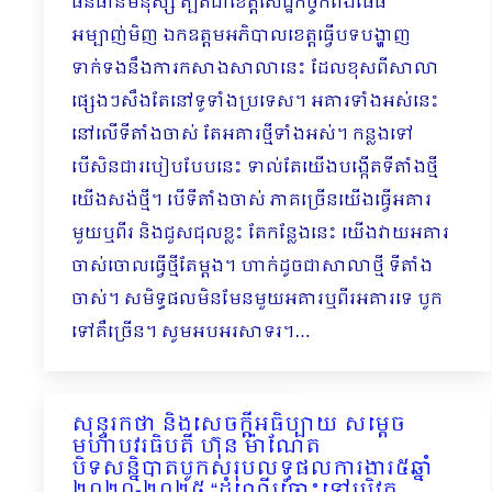
ធនធានមនុស្ស ត្បិតជាខេត្តសេដ្ឋកិច្ចកំពង់ផែធំ
អម្បាញ់មិញ ឯកឧត្តមអភិបាលខេត្តធ្វើបទបង្ហាញ
ទាក់ទងនឹងការកសាង​សាលានេះ ដែលខុសពីសាលា
ផ្សេងៗសឹងតែនៅទូទាំងប្រទេស។ អគារទាំងអស់នេះ
នៅលើទីតាំងចាស់ តែអគារថ្មីទាំងអស់។ កន្លងទៅ
បើសិនជារបៀបបែបនេះ ទាល់តែយើងបង្កើតទីតាំងថ្មី
យើងសង់ថ្មី។ បើទីតាំងចាស់ ភាគច្រើនយើងធ្វើអគារ
មួយឬពីរ និងជួសជុលខ្លះ តែកន្លែងនេះ យើងវាយអគារ
ចាស់ចោលធ្វើថ្មីតែម្ដង។ ហាក់ដូចជាសាលាថ្មី​ ទីតាំង
ចាស់។ សមិទ្ធផលមិនមែនមួយអគារឬពីរអគារទេ បូក
ទៅគឺច្រើន​។ សូមអបអរសាទរ។…
សុន្ទរកថា និងសេចក្ដីអធិប្បាយ សម្ដេច
មហាបវរធិបតី ហ៊ុន ម៉ាណែត
បិទសន្និបាតបូកសរុបលទ្ធផលការងារ៥ឆ្នាំ
២០២០-២០២៥ “ដំណើរឆ្ពោះទៅបរិវត្ត