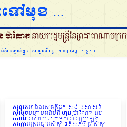
ដើម្បីប្រជាជន
ព័ត៌មានផ្ទាល់ខ្លួន
សារដ្ឋានវីដេអូ
ការបោះពុម្ភ
English
ព័ត៌មានផ្ទាល់ខ្លួន
សារដ្ឋានវីដេអូ
ការបោះពុម្ភ
English
សុន្ទរកថានិងសេចក្ដីដកស្រង់ប្រសាសន៍
សម្ដេចមហាបវរធិបតី ហ៊ុន ម៉ាណែត ជួប
សំណេះសំណាលជាមួយសិស្សប្រឡង
សញ្ញាបត្រមធ្យមសិក្សាទុតិយភូមិ ឆ្នាំសិក្សា