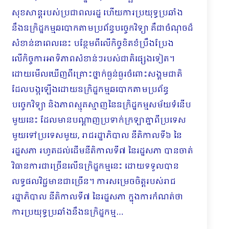
សុខសាន្តរបស់ប្រជាពលរដ្ឋ ហើយការប្រយុទ្ធប្រឆាំង
នឹងឧក្រិដ្ឋកម្មឆបោកតាមប្រព័ន្ធបច្ចេកវិទ្យា គឺជាចំណុចដ៏
សំខាន់នាពេលនេះ បន្ថែមពីលើកិច្ចខិតខំប្រឹងប្រែង
លើកិច្ចការអាទិភាពសំខាន់ៗរបស់ជាតិផ្សេងទៀត។
ដោយមើលឃើញពីគ្រោះថ្នាក់ធ្ងន់ធ្ងរចំពោះសង្គមជាតិ
ដែលបង្កឡើងដោយឧក្រិដ្ឋកម្មឆបោកតាមប្រព័ន្ធ
បច្ចេកវិទ្យា និងភាពស្មុគស្មាញនៃឧក្រិដ្ឋកម្មសម័យទំនើប
មួយនេះ ដែលមានបណ្តាញប្រទាក់ក្រឡាគ្នាពីប្រទេស
មួយទៅប្រទេសមួយ, រាជរដ្ឋាភិបាល នីតិកាលទី៦ នៃ
រដ្ឋសភា រហូតដល់ដើមនីតិកាលទី៧ នៃរដ្ឋសភា បានចាត់
វិធានការជាច្រើនលើឧក្រិដ្ឋកម្មនេះ ដោយទទួលបាន
លទ្ធផលវិជ្ជមានជាច្រើន។ ការសម្រេចចិត្តរបស់រាជ
រដ្ឋាភិបាល នីតិកាលទី៧ នៃរដ្ឋសភា ក្នុងការកំណត់ថា
ការប្រយុទ្ធប្រឆាំងនឹងឧក្រិដ្ឋកម្ម…