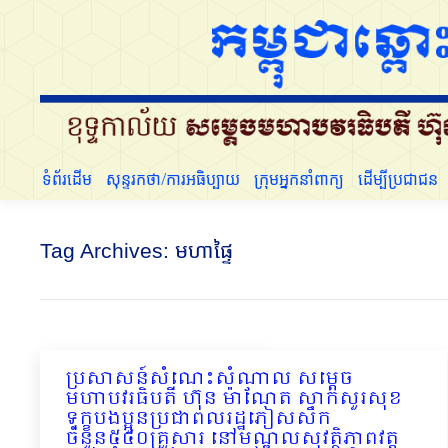
ទំព័រដើម
សុន្ទរកថា/ការអធិប្បាយ
ក្រុមអ្នកនាំពាក្យ
ទំព័រដើម
សុន្ទរកថា/ការអធិប្បាយ
ក្រុមអ្នកនាំពាក្យ
ដើម្បីប្រជាជន
Tag Archives:
មហាផ្ទៃ
ប្រសាសន៍សំណេះសំណាល សម្តេច
មហាបវរធិបតី ហ៊ុន ម៉ាណែត សាកសួរសុខ
ទុក្ខបងប្អូនប្រជាពលរដ្ឋភៀសសឹក
ចំនួន៥៤០គ្រួសារ នៅមណ្ឌលសុវត្ថិភាពវត្ត