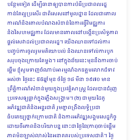
បន្ថែមទៀត ដើម្បីធានាឲ្យបានការបំរើប្រជាពលរដ្ឋ
កាន់តែល្អប្រសើរ ជាពិសេសនៅមូលដ្ឋាន ដែលជាគោល
ការណ៍និងគោលបំណងសំខាន់នៃការធ្វើវិមជ្ឈការ
និងវិសហមជ្ឈការ ដែលមានគោលដៅបង្កើនប្រសិទ្ធភាព
ផ្ដល់សេវាដល់ប្រជាពលរដ្ឋ។ យើងឈានទៅដល់ការ
បញ្ចប់ការចូលរួមមតិយោបល់ និងឈានទៅល់ការបូក
សរុបចុងក្រោយតែម្ដង។ នៅក្នុងន័យនេះមុននឹងការចាប់
ផ្ដើម ខ្ញុំសូមទាញចំណាប់អារម្មណ៍ឯកឧត្តមលោកជំទាវ
អស់ថា ថ្ងៃនេះ ៥៥ឆ្នាំមុន ចំថ្ងៃ ១៨ មីនា ១៩៧០ មាន
ព្រឹត្ដិការណ៍សំខាន់មួយក្នុងប្រវត្ដិសាស្ដ្រ ដែលបានជំរុញ
ប្រទេសឲ្យធ្លាក់ក្នុងភ្លើងសង្គ្រាម។ (២) ជាមួយដៃគូ
អភិវឌ្ឍជាតិនិងអន្ដរជាតិ រួមគ្នាពង្រឹងលទ្ធិប្រជា
ធិបតេយ្យថ្នាក់ក្រោមជាតិ និងការអភិវឌ្ឍសង្គមសេដ្ឋកិច្ច
ដោយចីរភាពនិងបរិយាបន្ន នោះជាថ្ងៃនៃ(ការ)ចាប់ផ្ដើម
ភាពមិនច្បាស់លាស់នៃអនាគតរបស់ប្រទេសជាតិ។ ថ្ងៃ