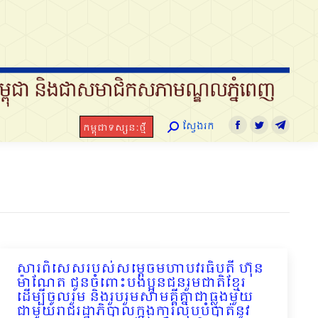
ស្វែងរក
កម្ពុជាទស្សនៈថ្មី
Search:
Facebook
Twitter
Telegram
ស្វែងរក
កម្ពុជាទស្សនៈថ្មី
Search:
Facebook
Twitter
Telegra
សារពិសេសរបស់សម្តេចមហាបវរធិបតី ហ៊ុន
ម៉ាណែត ជូនចំពោះបងប្អូនជនរួមជាតិខ្មែរ
ដើម្បីចូលរួម និងរួបរួមសាមគ្គីគ្នាជាធ្លុងមួយ
ជាមួយរាជរដ្ឋាភិបាលក្នុងការលុបបំបាត់នូវ