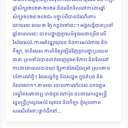
«ពិធីបិទសន្និបាតបូកសរុបការងារអប់រំ យុវជន និង កីឡា
ឆ្នាំសិក្សា២០២៣-២០២៤ និងលើកទិសដៅការងារឆ្នាំ
សិក្សា២០២៤-២០២៥» បន្ទាប់ពីបានដំណើរការ
ដោយរយៈពេល ៣ ថ្ងៃ កន្លងទៅនេះ។ អង្គសន្និបាតប្រចាំ
ឆ្នាំនាពេលនេះ បានបង្ហាញនូវសមិទ្ធផលជាច្រើន លើ
វិស័យអប់រំ, ការអភិវឌ្ឍយុវជន និងការអប់រំកាយ និង
កីឡា, ជាពិសេស ការពិនិត្យឡើងវិញនូវបញ្ហាប្រឈម
នានា ព្រមទាំងបានដាក់ចេញនូវអាទិភាព និងទិសដៅ
ការងារនាពេលខាងមុខ ឱ្យកាន់តែស៊ីជម្រៅ ស្របតាម
បរិការណ៍ថ្មីៗ នៃសេដ្ឋកិច្ច និងសង្គម ក្នុងតំបន់ និង
ពិភពលោក។ តាមរយៈរបាយការណ៍របស់ ឯកឧត្តម
បណ្ឌិតសភាចារ្យ ហង់ជួន ណារ៉ុន ឧបនាយករដ្ឋមន្រ្តី
រដ្ឋមន្រ្តីក្រសួងអប់រំ យុវជន និងកីឡា ខ្ញុំសូមកោត
សរសើរចំពោះថ្នាក់ដឹកនាំ…