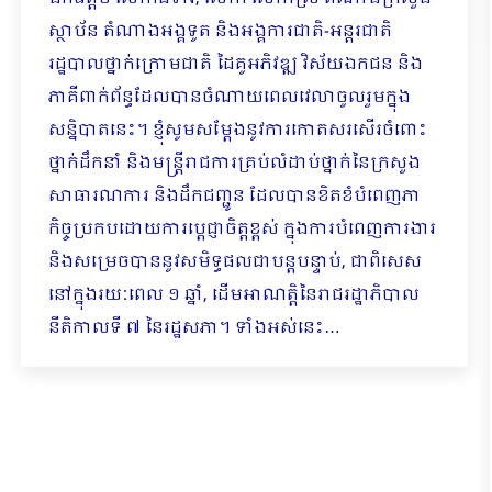
ស្ថាប័ន តំណាងអង្គទូត និងអង្គការជាតិ-អន្តរជាតិ
រដ្ឋបាលថ្នាក់ក្រោមជាតិ ដៃគូអភិវឌ្ឍ វិស័យឯកជន និង
ភាគីពាក់ព័ន្ធដែលបានចំណាយពេលវេលាចូលរួមក្នុង
សន្និបាតនេះ។ ខ្ញុំសូមសម្ដែងនូវការកោតសរសើរចំពោះ
ថ្នាក់ដឹកនាំ និងមន្ត្រីរាជការគ្រប់លំដាប់ថ្នាក់នៃក្រសួង
សាធារណការ និងដឹកជញ្ជូន ដែលបានខិតខំបំពេញភា
កិច្ចប្រកបដោយការប្ដេជ្ញាចិត្តខ្ពស់ ក្នុងការបំពេញការងារ
និងសម្រេចបាននូវសមិទ្ធផលជាបន្តបន្ទាប់, ជាពិសេស
នៅក្នុងរយៈពេល ១ ឆ្នាំ, ដើមអាណត្តិនៃរាជរដ្ឋាភិបាល
នីតិកាលទី ៧ នៃរដ្ឋសភា។ ទាំងអស់នេះ…