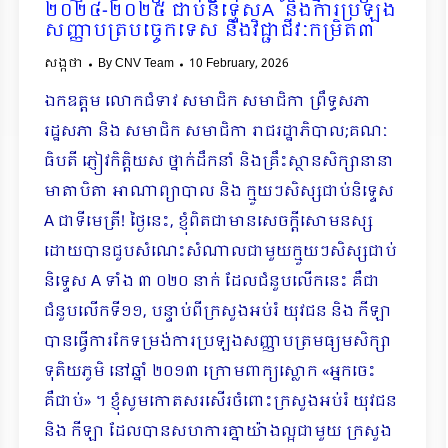
២០២៤-២០២៥ ជាប់និទ្ទេសA និងការប្រឡង
សញ្ញាបត្របច្ចេកទេស និងវិជ្ជាជីវៈកម្រិត៣
សង្កថា
By
CNV Team
10 February, 2026
ឯកឧត្តម លោកជំទាវ សមាជិក សមាជិកា ព្រឹទ្ធសភា
រដ្ឋសភា និង សមាជិក សមាជិកា រាជរដ្ឋាភិបាល;គណៈ
ធិបតី ភ្ញៀវកិត្តិយស ថ្នាក់ដឹកនាំ និងគ្រឹះស្ថានសិក្សានានា
មាតាបិតា អាណាព្យាបាល និង ក្មួយៗសិស្សជាប់និទ្ទេស
A ជាទីមេត្រី! ថ្ងៃនេះ, ខ្ញុំពិតជាមានសេចក្ដីសោមនស្ស
ដោយបានជួបសំណេះសំណាលជាមួយក្មួយៗសិស្សជាប់
និទ្ទេស A ទាំង ៣ ០២០ នាក់ ដែលជំនួបលើកនេះ គឺជា
ជំនួបលើកទី១១, បន្ទាប់ពីក្រសួងអប់រំ យុវជន និង កីឡា
បានធ្វើការកែទម្រង់ការប្រឡងសញ្ញាបត្រមធ្យមសិក្សា
ទុតិយភូមិ នៅឆ្នាំ ២០១៣ ក្រោមពាក្យស្លោក «អ្នកចេះ
គឺជាប់» ។ ខ្ញុំសូមកោតសរសើរចំពោះក្រសួងអប់រំ យុវជន
និង កីឡា ដែលបានសហការគ្នាយ៉ាងល្អជាមួយ ក្រសួង