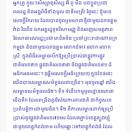
អ្នកគ្រូ ក្មួយៗសិស្សានុសិស្ស អ៊ំ ពូ មីង បងប្អូនប្រជា
ពលរដ្ឋ និងអង្គពិធីទាំងមូល ជាទីមេត្រី! ថ្ងៃនេះ ខ្ញុំមាន
សេចក្ដីរីករាយ ដែលបានចូលរួមសាជាថ្មីជាមួយឯកឧត្តម
វ៉ាង វិនពីន ឯកអគ្គរដ្ឋទូតវិសាមញ្ញ និងពេញសមត្ថភាព
នៃសាធារណរដ្ឋប្រជាមានិតចិន ប្រចាំព្រះរាជាណាចក្រ
កម្ពុជា និងជាមួយឯកឧត្តម លោកជំទាវ លោក លោក
ស្រី ក្នុងពិធីសម្ពោធបើកឱ្យប្រើប្រាស់ជាផ្លូវការផ្លូវ
ជាតិលេខ៣១ ផ្លូវជាតិលេខ៣៣ និងផ្លូវជាតិលេខ៤១ ដ៏
អធិកអធមនេះ។ [ផ្ដើមសេចក្ដីអធិប្បាយ១] ក្នុងខែ៤នេះ
យើងបានសម្ពោធសមិទ្ធផលជាច្រើន។ មុនចូលឆ្នាំ យើង
សម្ពោធសមិទ្ធផលធំ២។ ទី១ ទំនើបកម្មមូលដ្ឋានយោធា
ជើងទឹក ដែលពង្រីងនូវវិស័យការពារជាតិ ជាកិច្ចសហ
ប្រតិបត្តិការជាមួយចិន។ ទី២ គឺការសម្ពោធដាក់ឲ្យប្រើ
ប្រាស់នូវផ្លូវជាតិលេខ៧១សេ ដែលតភ្ជាប់ខេត្តត្បូងឃ្មុំ
ជាមួយខេត្តកំពង់ចាម ហើយឆ្ពោះទៅខេត្តកំពង់ធំ ដែល