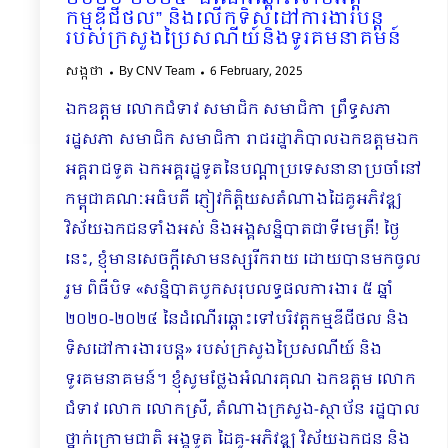
កម្មឌីជីថល” និងលើកទិសដៅការងារបន្ត
របស់ក្រសួងប្រៃសណីយ៍និងទូរគមនាគមន៍
សង្កថា
By
CNV Team
6 February, 2025
ឯកឧត្តម លោកជំទាវ សមាជិក សមាជិកា ព្រឹទ្ធសភា
រដ្ឋសភា សមាជិក សមាជិកា រាជរដ្ឋាភិបាល​​ឯកឧត្តមឯក
អគ្គរាជទូត ឯកអគ្គរដ្ឋទូតនៃបណ្ដាប្រទេសនានាប្រចាំនៅ
កម្ពុជាគណៈអធិបតី ភ្ញៀវកិត្តិយសតំណាងដៃគូអភិវឌ្ឍ
វិស័យឯកជនទាំងអស់ និងអង្គសន្និបាតជាទីមេត្រី! ថ្ងៃ
នេះ, ខ្ញុំមានសេចក្ដីសោមនស្សរីករាយ ដោយបានមកចូល
រួម ពិធីបិទ «សន្និបាតបូកសរុបលទ្ធផលការងារ ៥ ឆ្នាំ
២០២០-២០២៤ នៃដំណើរឆ្ពោះទៅបរិវត្តកម្មឌីជីថល និង
ទិសដៅការងារបន្ត» របស់ក្រសួងប្រៃសណីយ៍ និង
ទូរគមនាគមន៍។ ខ្ញុំសូមថ្លែងអំណរគុណ ឯកឧត្តម លោក
ជំទាវ លោក លោកស្រី, តំណាងក្រសួង-ស្ថាប័ន រដ្ឋបាល
ថ្នាក់ក្រោមជាតិ អង្គទូត ដៃគូ-អភិវឌ្ឍ វិស័យឯកជន និង