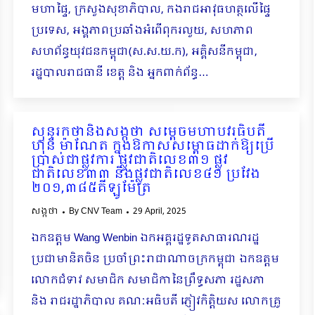
មហាផ្ទៃ, ក្រសួងសុខាភិបាល, កងរាជអាវុធហត្ថលើផ្ទៃ
ប្រទេស, អង្គភាពប្រឆាំងអំពើពុករលួយ, សហភាព
សហព័ន្ធយុវជនកម្ពុជា(ស.ស.យ.ក), អគ្គិសនីកម្ពុជា,
រដ្ឋបាលរាជធានី ខេត្ត និង អ្នកពាក់ព័ន្ធ…
សុន្ទរកថានិងសង្កថា សម្តេចមហាបវរធិបតី
ហ៊ុន ម៉ាណែត ក្នុងឱកាសសម្ពោធដាក់ឱ្យប្រើ
ប្រាស់ជាផ្លូវការ ផ្លូវជាតិលេខ៣១ ផ្លូវ
ជាតិលេខ៣៣ និងផ្លូវជាតិលេខ៤១ ប្រវែង
២០១,៣៨៥គីឡូម៉ែត្រ
សង្កថា
By
CNV Team
29 April, 2025
ឯកឧត្តម Wang Wenbin ឯកអគ្គរដ្ឋទូតសាធារណរដ្ឋ
ប្រជាមានិតចិន ប្រចាំព្រះរាជាណាចក្រកម្ពុជា ឯកឧត្តម
លោកជំទាវ សមាជិក សមាជិកានៃព្រឹទ្ធសភា រដ្ឋសភា
និង រាជរដ្ឋាភិបាល គណៈអធិបតី ភ្ញៀវកិត្តិយស លោកគ្រូ