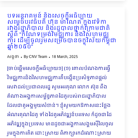
បទអន្ដរាគមន៍ និងសេចក្ដីអធិប្បាយ
សម្ដេចបរវធិបតី ហ៊ុន ម៉ាណែត ក្នុងវេទិកា
រវាងរដ្ឋាភិបាល និងរដ្ឋបាលថ្នាក់ក្រោមជាតិ
ស្ដីពី “កំណែទម្រង់វិមជ្ឈការ និងវិសហមជ្ឈ
ការ ដើម្បីចូលរួមសម្រេចបានចក្ខុវិស័យកម្ពុជា
ឆ្នាំ២០៥០”
សង្កថា
By
CNV Team
18 March, 2025
[ចាប់ផ្ដើមសេចក្ដីអធិប្បាយ១] (១) គោលបំណងការធ្វើ
វិមជ្ឈការនិងវិសហមជ្ឈការគឺបង្កើនប្រសិទ្ធភាពផ្ដល់
សេវាដល់ប្រជាពលរដ្ឋ សូមអរគុណ លោក ស៊ុន ពីង
តំណាងអង្គការសម្ព័ន្ធភាពដៃគូរបស់រាជរដ្ឋាភិបាល
ដែលជាតួអង្គមួយសំខាន់។ ខ្ញុំសូមយកឱកាសនេះថ្លែង
អំណរគុណដៃគូ ទាំងដៃគូអភិវឌ្ឍន៍បរទេស ក៏ដូចជាដៃ
អភិវឌ្ឍក្នុងប្រទេស មានដូចជាអង្គការសង្គមស៊ីវិលចូល
រួមក្នុងការគិត ដោះស្រាយ ពិភាក្សារកដំណោះស្រាយ