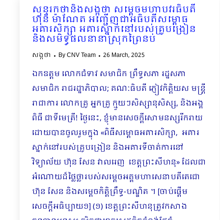
សុន្ទរកថានិងសង្កថា សម្ដេចមហាបវរធិបតី
ហ៊ុន ម៉ាណែត អញ្ជើញជាអធិបតីសម្ពោធ
អគារសិក្សា អគារស្នាក់នៅរបស់គ្រូបង្រៀន
និងសមិទ្ធផលនានាស្រុកព្រៃនប់
សង្កថា
By
CNV Team
26 March, 2025
ឯកឧត្តម លោកជំទាវ សមាជិក ព្រឹទ្ធសភា រដ្ឋសភា
សមាជិក រាជរដ្ឋាភិបាល​; គណៈធិបតី ភ្ញៀវកិត្តិយស មន្ត្រី
រាជាការ លោកគ្រូ អ្នកគ្រូ ក្មួយៗសិស្សានុសិស្ស, និងអង្គ
ពិធី ជាទីមេត្រី! ថ្ងៃនេះ, ខ្ញុំមានសេចក្តីសោមនស្សរីករាយ
ដោយបានចូលរួមក្នុង «ពិធីសម្ពោធអគារសិក្សា, អគារ
ស្នាក់នៅរបស់គ្រូបង្រៀន និងអគារទីចាត់ការនៅ
វិទ្យាល័យ ហ៊ុន សែន វាលរេញ ខេត្តព្រះសីហនុ» ដែលជា
អំណោយដ៏ថ្លៃថ្លារបស់សម្តេចអគ្គមហាសេនាបតីតេជោ
ហ៊ុន សែន និងសម្តេចកិត្តិព្រឹទ្ធ-បណ្ឌិត ។ [ចាប់ផ្ដើម
សេចក្ដីអធិប្បា​យ១] (១) ខេត្តព្រះសីហនុត្រូវកសាង