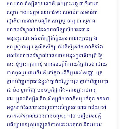
សាមណៈនិស្សិតជ័យលាភីគ្រប់ព្រះអង្គ ជាទីគោរព
សក្ការៈ។ឯកឧត្តម លោកជំទាវ សមាជិក សមាជិកា
រដ្ឋាភិបាលលោកបណ្ឌិត សាស្ត្រាចារ្យ ជា សុភាព
សាកលវិទ្យាល័យនៃសាកលវិទ្យាល័យធនធាន
មនុស្សគណៈអធិបតីភ្ញៀវកិត្តិយស គណៈគ្រប់គ្រង
សាស្ត្រាចារ្យ បុគ្គលិកសិក្សា និងនិសិ្សតជ័យលាភីទាំង
អស់នៃសាកលវិទ្យាល័យធនធានមនុស្សជាទីមេត្រី ថ្ងៃ
នេះ, ខ្ញុំព្រះករុណាខ្ញុំ មានសេចក្តីរីករាយក្រៃលែង ដោយ
បានចូលរួមជាអធិបតី នៅក្នុង «ពិធីប្រគល់សញ្ញាបត្រ
ថ្នាក់បរិញ្ញបត្រជាន់ខ្ពស់ ថ្នាក់បរិញ្ញាបត្រ ថ្នាក់បរិញ្ញាបត្រ
រង និង ថ្នាក់វិញ្ញា​បនបត្រ​វិជ្ជាជីវៈ» ដល់ព្រះថេរានុ
ថេរៈ,ប្អូនៗនិស្សិត និង សិស្សជ័យលាភីសរុបចំនួន ១១៥៧
អង្គ/នាក់​ដែល​​បាន​បញ្ចប់​ការសិក្សាដោយជោគជ័យ នៅ
សាកលវិទ្យាល័យធនធានមនុស្ស ។ [ចាប់ផ្តើមសេចក្តី
អធិប្បាយ១] សូមឆ្លៀតឱកាសនេះអរគុណ និងអបអរ