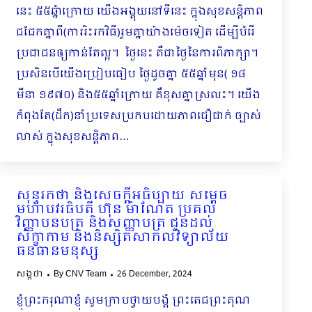
នេះ ៥៥ឆ្នំាក្រោយ យើងអង្គុយនៅទីនេះ ក្នុងសុខសន្ដិភាព
ជជែកគ្នាពី(ការរិះរកវិធី)រួមគ្នាយ៉ាងម៉េចទៀត ដើម្បីបំរើ
ប្រជាជនឲ្យកាន់តែល្អ។ ថ្ងៃនេះ គឺជាថ្ងៃនៃការពិភាក្សា។
ប្រសិនបើយើងប្រៀបធៀប ថ្ងៃដូចគ្នា ៥៥ឆ្នាំមុន( ១៨
មីនា ១៩៧០) និង៥៥ឆ្នាំក្រោយ គឺខុសគ្នាស្រលះ។ យើង
កំពុងតែ(ដឹក)នាំប្រទេសប្រកបដោយភាពជឿជាក់ ច្បាស់
លាស់ ក្នុងសុខសន្ដិភាព…
សុន្ទរកថា និងសេចក្ដីអធិប្បាយ សម្ដេច
មហាបវរធិបតី ហ៊ុន ម៉ាណែត ប្រគល់
វិញ្ញាបនបត្រ និងសញ្ញាបត្រ ជូនដល់
សិក្ខាកាម និងនិស្សិតសាកលវិទ្យាល័យ
ធនធានមនុស្ស
សង្កថា
By
CNV Team
26 December, 2024
ខ្ញុំព្រះករុណាខ្ញុំ សូមក្រាបថ្វាយបង្គំ ព្រះតេជព្រះគុណ