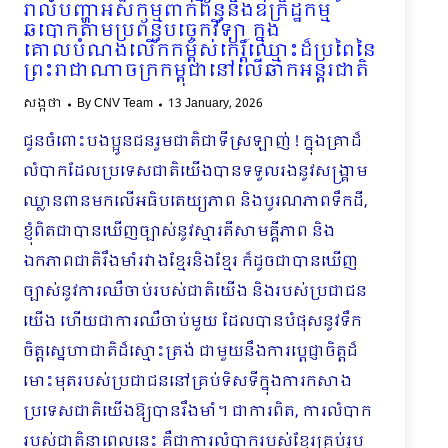
រាល់បញ្ហាអសកម្មពាក់ព័ន្ធនឹងឧក្រិដ្ឋកម្ម
ឆបោកតាមប្រព័ន្ធបច្ចេកវិទ្យា ក្នុង
គោលបំណងលើកកម្ពស់កេរ្តិ៍ឈ្មោះដ៏ប្រពៃនៃ
ព្រះរាជាណាចក្រកម្ពុជានៅលើឆាកអន្តរជាតិ
សង្កថា
By
CNV Team
13 January, 2026
ជូនចំពោះបងប្អូនជនរួមជាតិជាទីស្រឡាញ់ ! ក្នុងគ្រាដ៏
លំបាកដែលប្រទេសជាតិយើងបានទទួលរងនូវសង្រ្គាម
ឈ្លានពានមកលើអធិបតេយ្យភាព និងបូរណភាពទឹកដី,
ខ្ញុំពិតជាបានឃើញច្បាស់នូវស្មារតីសាមគ្គីភាព និង
ឯកភាពជាតិរឹងមាំរវាងខ្មែរនិងខ្មែរ ក៏ដូចជាបានឃើញ
ច្បាស់នូវការឈឺចាប់របស់ជាតិយើង និងរបស់ប្រជាជន
យើង ហើយជាការឈឺចាប់មួយ ដែលបានបំផុសនូវទឹក
ចិត្តស្នេហាជាតិដ៏ស្មោះត្រង់ ជាមួយនឹងការប្តេជ្ញាចិត្តដ៏
មោះមុតរបស់ប្រជាជននៅគ្រប់ទិសទីក្នុងការកសាង
ប្រទេសជាតិយើងឱ្យបានរឹងមាំ។ ជាការពិត, ការលំបាក
របស់ជាតិនាពេលនេះ គឺជាការលំបាករបស់ខ្មែរគ្រប់រូប