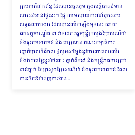
គ្រប់ភាគីពាក់ព័ន្ធ ដែលបានចូលរួម ក្នុងសន្និបាតដ៏មាន
សារៈសំខាន់ថ្ងៃនេះ។ ផ្អែកតាមរបាយការណ៍បូកសរុប
លទ្ធផលការងារ ដែលបានលើកឡើងមុននេះ ដោយ
ឯកឧត្តមបណ្ឌិត ជា វ៉ាន់ដេត រដ្ឋមន្រ្តីក្រសួងប្រៃសណីយ៍
និងទូរគមនាគមន៍ និង ជាប្រធាន គណៈកម្មាធិការ
រដ្ឋាភិបាលឌីជីថល ខ្ញុំសូមសម្ដែងនូវការកោតសរសើរ
និងវាយតម្លៃខ្ពស់ចំពោះ ថ្នាក់ដឹកនាំ និងមន្ត្រីរាជការគ្រប់
ជាន់ថ្នាក់ នៃក្រសួងប្រៃសណីយ៍ និងទូរគមនាគមន៍ ដែល
បានខិតខំបំពេញការងារ…