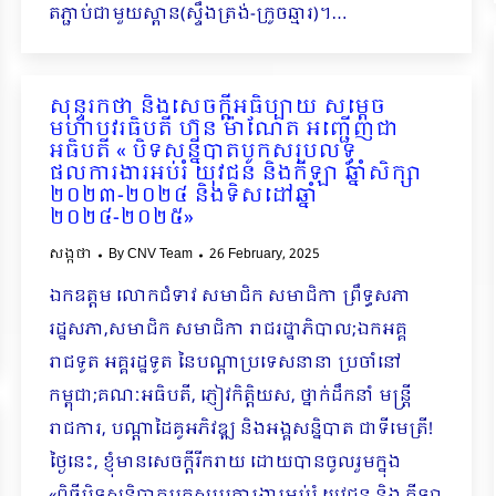
តភ្ជាប់ជាមួយស្ពាន(ស្ទឹងត្រង់-ក្រូចឆ្មារ)។…
សុន្ទរកថា និងសេចក្តីអធិប្បាយ សម្តេច
មហាបវរធិបតី ហ៊ុន ម៉ាណែត អញ្ជើញជា
អធិបតី « បិទសន្និបាតបូកសរុបលទ្ធ
ផលការងារអប់រំ យុវជន និងកីឡា ឆ្នាំសិក្សា
២០២៣-២០២៤ និងទិសដៅឆ្នាំ
២០២៤-២០២៥»
សង្កថា
By
CNV Team
26 February, 2025
ឯកឧត្តម លោកជំទាវ សមាជិក សមាជិកា ព្រឹទ្ធសភា
រដ្ឋសភា,សមាជិក សមាជិកា រាជរដ្ឋាភិបាល;ឯកអគ្គ
រាជទូត អគ្គរដ្ឋទូត នៃបណ្តាប្រទេសនានា ប្រចាំនៅ
កម្ពុជា;គណៈអធិបតី, ភ្ញៀវកិត្តិយស, ថ្នាក់ដឹកនាំ មន្រ្តី
រាជការ, បណ្តាដៃគូអភិវឌ្ឍ និងអង្គសន្និបាត ជាទីមេត្រី!
ថ្ងៃនេះ, ខ្ញុំមានសេចក្តីរីករាយ ដោយបានចូលរួមក្នុង