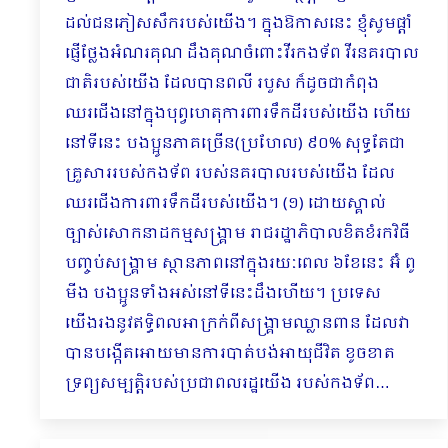
ដល់ជនភៀសសឹករបស់យើង។ ក្នុងឱកាសនេះ ខ្ញុំសូមផ្ដាំ
ផ្ញើថ្លែងអំណរគុណ ដឹងគុណចំពោះវីរកងទ័ព វីរនគរបាល
ជាតិរបស់យើង ដែលបានពលី របួស ក៏ដូចជាកំពុង
ឈរជើងនៅក្នុងបុព្វហេតុការពារទឹកដីរបស់យើង ហើយ
នៅទីនេះ បងប្អូនភាគច្រើន(ប្រហែល) ៩០% សុទ្ធតែ​ជា
គ្រួសាររបស់កងទ័ព របស់នគរបាលរបស់យើង ដែល
ឈរជើងការពារទឹកដីរបស់យើង។ (១) ដោយស្គាល់
ច្បាស់សោកនាដកម្មសង្រ្គាម រាជរដ្ឋាភិបាលខិតខំរកវិធី
បញ្ចប់សង្រ្គាម ស្ថានភាពនៅក្នុងរយៈពេល ៦ខែនេះ អ៊ំ ពូ
មីង បងប្អូនទាំងអស់នៅទីនេះដឹងហើយ។ ប្រទេស
យើងរងនូវឥទ្ធិពលអាក្រក់ពីសង្រ្គាមឈ្លានពាន ដែលវា
បានបង្កើតអោយមានការបាត់បង់អាយុជីវិត ខូចខាត
ទ្រព្យសម្បត្តិរបស់ប្រ​ជាពលរដ្ឋយើង របស់កងទ័ព…