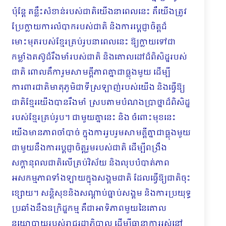
ប៉ុន្តែ គន្លឹះសំខាន់របស់ជាតិយើងនាពេលនេះ គឺយើងត្រូវ
ប្រែក្លាយការលំបាករបស់ជាតិ និងការប្តេជ្ញាចិត្តដ៏
មោះមុតរបស់ខ្មែរគ្រប់រូបនាពេលនេះ ឱ្យក្លាយទៅជា
កម្លាំងតស៊ូដ៏រឹងមាំរបស់ជាតិ និងគោលដៅដ៏ពិសិដ្ឋរបស់
ជាតិ ពោលគឺការួមសាមគ្គីភាពគ្នាជាធ្លុងមួយ ដើម្បី
ការពារជាតិមាតុភូមិជាទីស្រឡាញ់របស់យើង និងធ្វើឱ្យ
ជាតិខ្មែរយើងបានរឹងមាំ ស្របតាមបំណងប្រាថ្នាដ៏ពិសិដ្ឋ
របស់ខ្មែរគ្រប់រូប។ ជាមួយគ្នានេះ និង ចំពោះមុខនេះ
យើងមានភាពចាំបាច់ ក្នុងការរួបរួមសាមគ្គីគ្នាជាធ្លុងមួយ
ជាមួយនឹងការប្តេជ្ញាចិត្តរួមរបស់ជាតិ ដើម្បីពង្រឹង
សក្តានុពលជាតិលើគ្រប់វិស័យ និងលុបបំបាត់ភាព
អសកម្មភាពទាំងឡាយក្នុងសង្គមជាតិ ដែលធ្វើឱ្យជាតិចុះ
ខ្សោយ។ សន្តិសុខនិងសណ្ដាប់ធ្នាប់សង្គម និងការប្រយុទ្ធ
ប្រឆាំងនឹងឧក្រិដ្ឋកម្ម គឺជាអាទិភាពមួយនៃគោល
នយោបាយរបស់រាជរដ្ឋាភិបាល ដើម្បីធានាការរស់នៅ