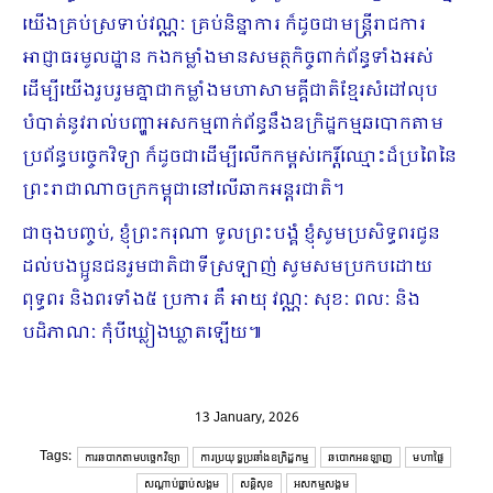
យើងគ្រប់ស្រទាប់វណ្ណៈ គ្រប់និន្នាការ ក៏ដូចជាមន្ត្រីរាជការ
អាជ្ញាធរមូលដ្ឋាន កងកម្លាំងមានសមត្ថកិច្ចពាក់ព័ន្ធទាំងអស់
ដើម្បីយើងរួបរួមគ្នាជាកម្លាំងមហាសាមគ្គីជាតិខ្មែរសំដៅលុប
បំបាត់នូវរាល់បញ្ហាអសកម្មពាក់ព័ន្ធនឹងឧក្រិដ្ឋកម្មឆបោកតាម
ប្រព័ន្ធបច្ចេកវិទ្យា ក៏ដូចជាដើម្បីលើកកម្ពស់កេរ្តិ៍ឈ្មោះដ៏ប្រពៃនៃ
ព្រះរាជាណាចក្រកម្ពុជានៅលើឆាកអន្តរជាតិ។
ជាចុងបញ្ចប់, ខ្ញុំព្រះករុណា ទូលព្រះបង្គំ ខ្ញុំសូមប្រសិទ្ធពរជូន
ដល់បងប្អូនជនរួមជាតិជាទីស្រឡាញ់ សូមសមប្រកបដោយ
ពុទ្ធពរ និងពរទាំង៥ ប្រការ គឺ អាយុ វណ្ណៈ សុខៈ ពលៈ និង
បដិភាណៈ កុំបីឃ្លៀងឃ្លាតឡើយ៕
13 January, 2026
Tags:
ការឆបាកតាមបច្ចេកវិទ្យា
ការប្រយុទ្ធប្រឆាំងឧក្រិដ្ឋកម្ម
ឆបោកអនឡាញ
មហាផ្ទៃ
សណ្ដាប់ធ្នាប់សង្គម
សន្តិសុខ
អសកម្មសង្គម