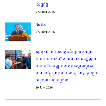
សេដ្ឋកិច្ច
6 August, 2026
No title
5 August, 2026
សុរន្ទកថា និងសេចក្ដីអធិប្បាយ សម្ដេច
មហាបវរធិបតី ហ៊ុន ម៉ាណែត អញ្ជើញជា
អធិបតី ចែកវិញ្ញាបនបត្រសម្គាល់ម្ចាស់
អចលនវត្ថុ ជូនប្រជាពលរដ្ឋ នៅស្រុកខ្សាច់
កណ្តាល ខេត្តកណ្តាល
29 July, 2026