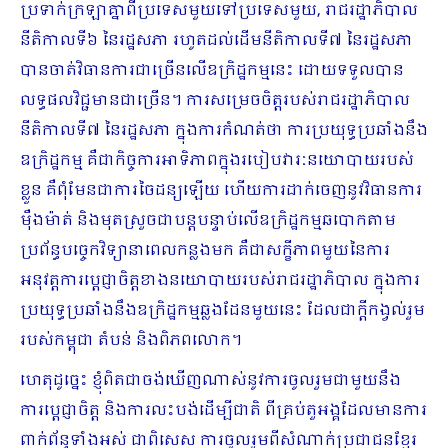
ប្រទាក់ក្រឡាគ្នាពីប្រទេសមួយទៅប្រទេសមួយ, រាជរដ្ឋាភិបាល
នីតិកាលទី៦ នៃរដ្ឋសភា រហូតដល់ដើមនីតិកាលទី៧ នៃរដ្ឋសភា
បានចាត់វិធានការជាច្រើនលើឧក្រិដ្ឋកម្មនេះ ដោយទទួលបាន
លទ្ធផលវិជ្ជមានជាច្រើន។ ការសម្រេចចិត្តរបស់រាជរដ្ឋាភិបាល
នីតិកាលទី៧ នៃរដ្ឋសភា ក្នុងការកំណត់ថា ការប្រយុទ្ធប្រឆាំងនឹង
ឧក្រិដ្ឋកម្ម គឺជាកិច្ចការអាទិភាពក្នុងរបៀបវារៈនយោបាយរបស់
ខ្លួន គឺពុំមែនជាការចៃដន្យឡើយ ហើយការដាក់ចេញនូវវិធានការ
ម៉ឺងម៉ាត់ និងមុតស្រួចជាបន្តបន្ទាប់លើឧក្រិដ្ឋកម្មឆបោកតាម
ប្រព័ន្ធបច្ចេកវិទ្យានាពេលកន្លងមក គឺជាសក្ខីភាពមួយនៃការ
អនុវត្តការប្តេជ្ញាចិត្តខាងនយោបាយរបស់រាជរដ្ឋាភិបាល ក្នុងការ
ប្រយុទ្ធប្រឆាំងនឹងឧក្រិដ្ឋកម្មឆ្លងដែនមួយនេះ ដែលជាក្តីកង្វល់រួម
របស់កម្ពុជា តំបន់ និងពិភពលោក។
ហេតុដូច្នេះ ខ្ញុំពិតជាចង់ឃើញណាស់នូវការចូលរួមជាមួយនឹង
ការប្តេជ្ញាចិត្ត និងការលះបង់ដើម្បីជាតិ ពីគ្រប់តួអង្គដែលមានការ
ពាក់ព័ន្ធទាំងអស់ ជាពិសេស ការចូលរួមពីសំណាក់ប្រជាជនខ្មែរ