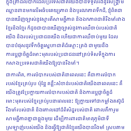
ក្នុងគ្រាដ៏លំបាកដែលប្រទេសជាតិយើងបានទទួលរងនូវសង្រ្គាម
ឈ្លានពានមកលើអធិបតេយ្យភាព និងបូរណភាពទឹកដី, ខ្ញុំពិតជា
បានឃើញច្បាស់នូវស្មារតីសាមគ្គីភាព និងឯកភាពជាតិរឹងមាំរវាង
ខ្មែរនិងខ្មែរ ក៏ដូចជាបានឃើញច្បាស់នូវការឈឺចាប់របស់ជាតិ
យើង និងរបស់ប្រជាជនយើង ហើយជាការឈឺចាប់មួយ ដែល
បានបំផុសនូវទឹកចិត្តស្នេហាជាតិដ៏ស្មោះត្រង់ ជាមួយនឹង
ការប្តេជ្ញាចិត្តដ៏មោះមុតរបស់ប្រជាជននៅគ្រប់ទិសទីក្នុងការ
កសាងប្រទេសជាតិយើងឱ្យបានរឹងមាំ។
ជាការពិត, ការលំបាករបស់ជាតិនាពេលនេះ គឺជាការលំបាក
របស់ខ្មែរគ្រប់រូប ប៉ុន្តែ គន្លឹះសំខាន់របស់ជាតិយើងនាពេលនេះ គឺ
យើងត្រូវប្រែក្លាយការលំបាករបស់ជាតិ និងការប្តេជ្ញាចិត្តដ៏
មោះមុតរបស់ខ្មែរគ្រប់រូបនាពេលនេះ ឱ្យក្លាយទៅជាកម្លាំងតស៊ូដ៏
រឹងមាំរបស់ជាតិ និងគោលដៅដ៏ពិសិដ្ឋរបស់ជាតិ ពោលគឺការួម
សាមគ្គីភាពគ្នាជាធ្លុងមួយ ដើម្បីការពារជាតិមាតុភូមិជាទី
ស្រឡាញ់របស់យើង និងធ្វើឱ្យជាតិខ្មែរយើងបានរឹងមាំ ស្របតាម