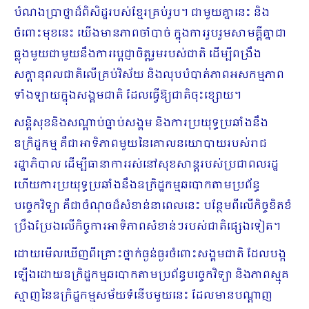
បំណងប្រាថ្នាដ៏ពិសិដ្ឋរបស់ខ្មែរគ្រប់រូប។ ជាមួយគ្នានេះ និង
ចំពោះមុខនេះ យើងមានភាពចាំបាច់ ក្នុងការរួបរួមសាមគ្គីគ្នាជា
ធ្លុងមួយជាមួយនឹងការប្តេជ្ញាចិត្តរួមរបស់ជាតិ ដើម្បីពង្រឹង
សក្តានុពលជាតិលើគ្រប់វិស័យ និងលុបបំបាត់ភាពអសកម្មភាព
ទាំងឡាយក្នុងសង្គមជាតិ ដែលធ្វើឱ្យជាតិចុះខ្សោយ។
សន្តិសុខនិងសណ្ដាប់ធ្នាប់សង្គម និងការប្រយុទ្ធប្រឆាំងនឹង
ឧក្រិដ្ឋកម្ម គឺជាអាទិភាពមួយនៃគោលនយោបាយរបស់រាជ
រដ្ឋាភិបាល ដើម្បីធានាការរស់នៅសុខសាន្តរបស់ប្រជាពលរដ្ឋ
ហើយការប្រយុទ្ធប្រឆាំងនឹងឧក្រិដ្ឋកម្មឆបោកតាមប្រព័ន្ធ
បច្ចេកវិទ្យា គឺជាចំណុចដ៏សំខាន់នាពេលនេះ បន្ថែមពីលើកិច្ចខិតខំ
ប្រឹងប្រែងលើកិច្ចការអាទិភាពសំខាន់ៗរបស់ជាតិផ្សេងទៀត។
ដោយមើលឃើញពីគ្រោះថ្នាក់ធ្ងន់ធ្ងរចំពោះសង្គមជាតិ ដែលបង្ក
ឡើងដោយឧក្រិដ្ឋកម្មឆបោកតាមប្រព័ន្ធបច្ចេកវិទ្យា និងភាពស្មុគ
ស្មាញនៃឧក្រិដ្ឋកម្មសម័យទំនើបមួយនេះ ដែលមានបណ្តាញ