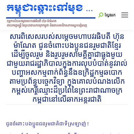
Search:
ស្វែងរក
សារពិសេសរបស់សម្តេចមហាបវរធិបតី ហ៊ុន
ម៉ាណែត ជូនចំពោះបងប្អូនជនរួមជាតិខ្មែរ
ដើម្បីចូលរួម និងរួបរួមសាមគ្គីគ្នាជាធ្លុងមួយ
ជាមួយរាជរដ្ឋាភិបាលក្នុងការលុបបំបាត់នូវរាល់
បញ្ហាអសកម្មពាក់ព័ន្ធនឹងឧក្រិដ្ឋកម្មឆបោក
តាមប្រព័ន្ធបច្ចេកវិទ្យា ក្នុងគោលបំណងលើក
កម្ពស់កេរ្តិ៍ឈ្មោះដ៏ប្រពៃនៃព្រះរាជាណាចក្រ
កម្ពុជានៅលើឆាកអន្តរជាតិ
ជូនចំពោះបងប្អូនជនរួមជាតិជាទីស្រឡាញ់ !