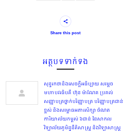
Share this post
អត្ថបទទាក់ទង
សុន្ទរកថានិងសេចក្ដីអធិប្បាយ សម្ដេច
មហាបវរធិបតី ហ៊ុន ម៉ាណែត ប្រគល់
សញ្ញាបត្រថ្នាក់បរិញ្ញាបត្រ បរិញ្ញាបត្រជាន់
ខ្ពស់ និងសម្ពោធអគារសិក្សា ចំណត
ការិយាល័យកម្ពស់ ៦ជាន់ នៃសាកល
វិទ្យាល័យភូមិន្ទនីតិសាស្ត្រ និងវិទ្យាសាស្ត្រ