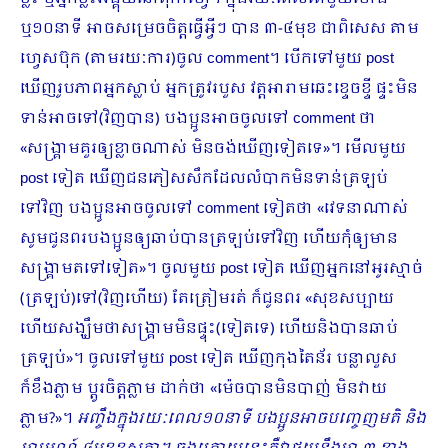
ឬ១០នាទី អាចសម្រេចចិត្តធ្វើអី្វៗ បាន ៣-៤មុខ ជាពិសេស តាម
ហ្វេសប៊ុក (តាមរយៈការ)ចូល comment។​ បើកទៅមួយ post
ឃើញរូបភាពអ្នកស្លាប់ អ្នកត្រូវរបួស វត្តអារាមឆេះខ្ទេចខ្ទី ផ្ទះមិន
ទាន់អាចទៅ(វិញបាន) បងប្អូនអាចចូលទៅ comment ថា
«សង្រ្គាមគួរឲ្យខ្លាចណាស់ មិនចង់ឃើញទៀតទេ»។ មើលមួយ
post ទៀត ឃើញជនភៀសសឹកដែលលំបាកមិនទាន់ត្រឡប់
ទៅវិញ បងប្អូនអាចចូលទៅ comment ទៀតថា «វេទនាណាស់
សូមជូនពរបងប្អូនឲ្យឆាប់បានត្រឡប់ទៅវិញ ហើយកុំឲ្យមាន
សង្រ្គាមតទៅទៀត»។ ចូលមួយ post ទៀត ឃើញអ្នកនៅអូរស្មាច់
(ត្រឡប់)ទៅ(វិញហើយ) តែត្រៀមរត់ ក៏ជូនពរ «សុខសប្បាយ
ហើយសង្ឃឹមថាសង្គ្រាមមិនផ្ទុះ(ទៀតទេ) ហើយនិងបានឆាប់
ត្រឡប់»។ ចូលទៅមួយ post ទៀត ឃើញកុងតៃន័រ បន្លាលួស
ក៏ខឹងភ្លាម ប្ដូរចិត្តភ្លាម ដាក់ថា «ម៉េចបានមិនបាញ់ មិនវាយ
ភ្លាម?»។
អញ្ចឹងក្នុងរយៈពេល១០នាទី បងប្អូនអាចបញ្ចេញមតិ និង