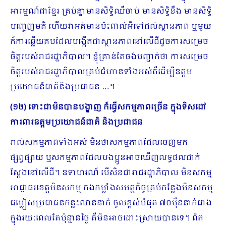
អារម្មណ៍ជាខ្មែរ គ្រប់គ្នាមានសិទ្ធិឈឺចាប់ មានសិទ្ធិខឹង មានសិទ្ធិ
បញ្ចេញមតិ ហើយវាអត់មានប៉ះពាល់អីទៅដល់ស្ថានភាព ឬមួយ
ក៏ការឆ្លើយតបដែលបង្កើតជាស្ថានភាពនៅលើដីដូចការសម្រេច
ចិត្តរបស់រាជរដ្ឋាភិបាល។ ខ្ញុំគ្រាន់តែចង់បញ្ជាក់ថា ការសម្រេច
ចិត្តរបស់រាជរដ្ឋាភិបាលគ្រប់ជំហានទាំងអស់គឺដើម្បីឧត្តម
ប្រយោជន៍ជាតិនិងប្រជាជន …។
(១២) ទោះជាមិនបានបង្ហាញ ក៏ធ្វើសកម្មភាពច្រើន ក្នុងទិសដៅ
ការពារឧត្តមប្រយោជន៍ជាតិ និងប្រជាជន
រាល់សកម្មភាពទាំងអស់ មិនថាសកម្មភាពដែលចេញមក
ផ្សព្វផ្សាយ ឬសកម្មភាពដែលបងប្អូនអាចឃើញលទ្ធផលជាក់
ស្តែងនៅលើដី។ ឧទាហរណ៍ បើសិនជារាជរដ្ឋាភិបាល ​មិនសកម្ម
អាជ្ញាធរខេត្តមិនសកម្ម កងកម្លាំងសមត្ថកិច្ចគ្រប់កន្លែងមិនសកម្ម
ជម្លៀសប្រជាជនកន្លះលាននាក់ ចូលខ្ពស់បំផុត ៧០ម៉ឺននាក់ជាង
ក្នុងរយៈពេលតែប៉ុន្មានថ្ងៃ គឺមិនអាចដោះស្រាយបានទេ។ ពិត