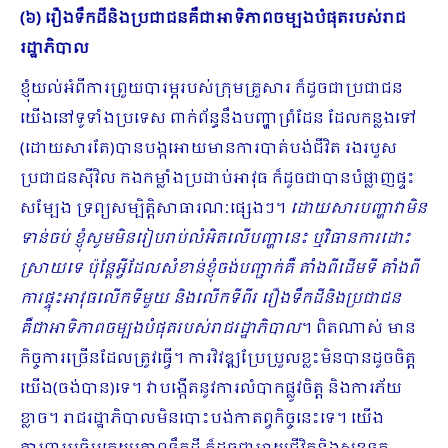
(៦) រឿងទឹកដីនិងប្រជាជនគឺជាអាទិភាពចម្បងបំផុតរបស់រាជ
រដ្ឋាភិបាល
ខ្ញុំយល់អំពីការព្រួយបារម្ភរបស់ក្រុមគ្រួសារ ក៏ដូចជាប្រជាជន
យើងនៅទូទាំងប្រទេស ពាក់ព័ន្ធនឹងបញ្ហាព្រំដែន ដែលកន្លងទៅ
(ដោយសារតែ)បានបង្កអោយមានការបាត់បង់ជីវិត រងរបួស
ប្រជាជនស៊ីវិល កងកម្លាំងប្រដាប់អាវុធ ក៏ដូចជាបានបំផ្លាញផ្ទះ
សម្បែង ទ្រព្យសម្បិត្តិសាធារណៈផ្សេងៗ។
ដោយសារបញ្ហាវាមិន
ទាន់ចប់ ខ្ញុំសូមមិនរៀបរាប់លំអិតលើបញ្ហានេះ ឬវិធានការដោះ
ស្រាយទេ ប៉ុន្តែអ្វីដែលសំខាន់ខ្ញុំចង់បញ្ជាក់គឺ តាំងពីដើមទី តាំងពី
ការផ្ទុះអាវុធលើកទីមួយ និងលើកទីពីរ រឿងទឹកដីនិងប្រជាជន
គឺជាអាទិភាពចម្បងបំផុតរបស់រាជរដ្ឋាភិបាល
។ ពិតណាស់ មាន
កិច្ចការច្រើនដែលត្រូវធ្វើ។ ការវិវឌ្ឍប្រែប្រួលខ្លះមិនបានដូចចិត្ត
យើង(ចង់បាន)ទេ។ វាបង្កើតនូវការលំបាកផ្លូវចិត្ត និងការភ័យ
ខ្លាច។ រាជរដ្ឋាភិបាលមិនបោះបង់កាតព្វកិច្ចនេះទេ។ យើង