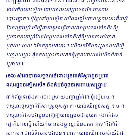
ដើម្បីធ្វើការវាស់វែងតទៅមុខ។ ពិតណាស់
(កិច្ចការនេះនៅ)មិន
ទាន់កើតនៅឡើយ ដោយសារនៅប្រទេសថៃ មានការ
បោះឆ្នោត។ ប៉ុន្តែទៅមុខទៀត យើងសង្ឃឹមថាយន្តការនេះគឺជាអ្វី
ដែលត្រូវប្រើ ដើម្បីធានានូវសន្តិភាពរវាងប្រទេសទាំងពីរ ឱ្យ
ប្រជាជននៅព្រំដែននៃប្រទេសទាំងពីរកុំឱ្យមានការលំបាក
ដូចរយៈពេល ៦ខែកន្លងមកនេះ។ យើងរកវិធីដោះស្រាយដើម្បី
បញ្ចប់ជម្លោះ កុំទុកជម្លោះជាមរតកឱ្យកូនចៅរបស់យើងជំនាន់
ក្រោយ
។
(១៦) សំរេចបានលទ្ធផលចំពោះមុខជាក់ស្តែងជូនប្រជា
ពលរដ្ឋជនភៀសសឹក និងតំបន់ខូចខាតដោយសង្គ្រាម
ពាក់ព័ន្ធទៅនឹងការដោះស្រាយបញ្ហាព្រំដែន ខ្ញុំជឿថាមាន
ទស្សនៈខុសគ្នា វិធីសាស្ត្រខុសគ្នា ការយល់ឃើញខុសគ្នា។ មាន
ទស្សនៈដែលបងប្អូនបញ្ចេញយល់ស្របជាមួយការងារដែល
រដ្ឋាភិបាលធ្វើ ហើយក៏មានបងប្អូនខ្លះមិនឯកភាពទៅនឹងវិធី
សាស្ត្រ។ ជាសិទ្ធិរបស់បងប្អូន។ ជាការយល់ឃើញរបស់យើងជា