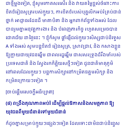
ជាថ្មីម្តងទៀត, ខ្ញុំសូមកោតសរសើរ និង វាយតម្លៃខ្ពស់ចំពោះការ
ខិតខំរៀនសូត្ររបស់ក្មួយៗ, ការខិតខំរបស់បុគ្គលិកអប់រំគ្រប់ជាន់
ថ្នាក់ អាជ្ញាធរដែនដី មាតាបិតា និង អ្នកពាក់ព័ន្ធទាំងអស់ ដែល
បានរួមគ្នាអនុវត្តការងារ និង បំពេញភារកិច្ច រហូតសម្រេចបាន
ជោគជ័យ នាថ្ងៃនេះ ។ ខ្ញុំក៏សូម ផ្តាំផ្ញើដល់ក្មួយៗសិស្សជាប់និទ្ទេស
A ទាំងអស់ សូមបន្តខិតខំ រៀនសូត្រ, ស្រាវជ្រាវ, និង កសាងខ្លួន
ឱ្យក្លាយជាយុវជនឆ្នើម ជាពលរដ្ឋឆ្នើម ជាសសរទ្រូងដ៏រឹងមាំរបស់
ប្រទេសជាតិ និង ស្វែងរកកិត្តិយសថ្មីៗទៀត ជូនជាតិមាតុភូមិ
នៅពេលដែលក្មួយៗ បន្តការសិក្សានៅកម្រិតឧត្តមសិក្សា និង
កម្រិតក្រោយៗទៀត ។
[ចាប់ផ្ដើមសេចក្ដីអធិប្បា៣]
(៤) ពង្រឹងគុណភាពអប់រំ ដើម្បីផ្ដល់ឱកាសនិងសមត្ថភាព ឱ្យ
យុវជនពីមួយជំនាន់ទៅមួយជំនាន់
ក៏ដូចគ្នាសម្រាប់ក្មួយៗផ្សេងៗទៀត ដែលទោះជាមិនជាប់និន្ទេស