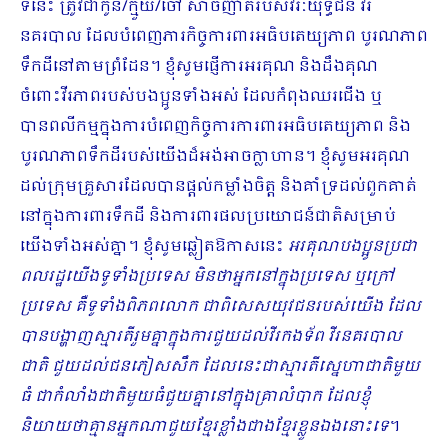
ទីនេះ ត្រូវជាកូន/ក្មួយ/ចៅ សាច់ញាតិរបស់វីរៈយុទ្ធជន វីរ
នគរបាល ដែលបំពេញភារកិច្ចការពារអធិបតេយ្យភាព បូរណភាព
ទឹកដីនៅតាមព្រំដែន។ ខ្ញុំសូមផ្ញើការអរគុណ និងដឹងគុណ
ចំពោះវីរភាពរបស់បងប្អូនទាំងអស់ ដែលកំពុងឈរជើង ឬ
បានពលីកម្មក្នុងការបំពេញកិច្ចការការពារអធិបតេយ្យភាព និង
បូរណភាពទឹកដីរបស់យើងដ៏អង់អាចក្លាហាន។ ខ្ញុំសូមអរគុណ
ដល់ក្រុមគ្រួ​សារដែលបានផ្ដល់កម្លាំងចិត្ត និងគាំទ្រដល់ពួកគាត់
នៅក្នុងការពារទឹកដី និងការពារផលប្រយោជន៍ជាតិសម្រាប់
យើងទាំងអស់គ្នា។ ខ្ញុំសូមឆ្លៀតឱកាសនេះ
អរគុណបងប្អូនប្រជា
ពលរដ្ឋយើងទូទាំងប្រទេស មិនថាអ្នកនៅក្នុងប្រទេស ឬក្រៅ
ប្រទេស គឺទូទាំងពិភពលោក ជាពិសេសយុវជនរបស់យើង ដែល
បានបង្ហាញស្មារតីរួមគ្នាក្នុងការជួយដល់វីរកងទ័ព វីរនគរបាល
ជាតិ ជួយដល់ជនភៀសសឹក ដែលនេះជាស្មារតីស្នេហាជាតិមួយ
ធំ ជាកំលាំងជាតិមួយធំជួយគ្នានៅក្នុងគ្រាលំបាក​ ដែលខ្ញុំ
និយាយថាគ្មានអ្នកណាជួយខ្មែរខ្លាំងជាងខ្មែរខ្លួនឯងនោះទេ
។