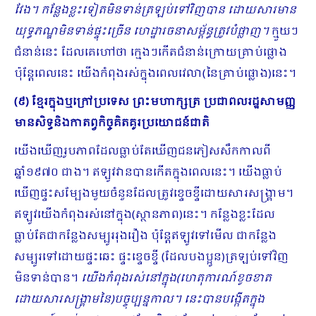
វែង។ កន្លែងខ្លះទៀតមិនទាន់ត្រឡប់ទៅវិញបាន ដោយសារមាន
យុទ្ធភណ្ឌមិនទាន់ផ្ទុះច្រើន ហេដ្ឋារចនាសម្ព័ន្ធត្រូវបំផ្លាញ។
ក្មួយៗ
ជំនាន់នេះ ដែលគេហៅថា ក្មេងៗកើតជំនាន់ក្រោយគ្រាប់ផ្លោង
ប៉ុន្តែពេលនេះ យើងកំពុងរស់ក្នុងពេលវេលា(នៃគ្រាប់ផ្លោង)នេះ។
(៩) ខ្មែរក្នុងឬក្រៅប្រទេស ព្រះមហាក្សត្រ ប្រជាពលរដ្ឋសាមញ្ញ
មានសិទ្ធនិងកាតព្វកិច្ចគិតគូរប្រយោជន៍ជាតិ
យើងឃើញរូបភាព​ដែលធ្លាប់តែឃើញជនភៀសសឹកកាលពី
ឆ្នាំ១៩៧០ ជាង។ ឥឡូវវានបានកើតក្នុងពេលនេះ។ យើងធ្លាប់
ឃើញផ្ទះសម្បែងមួយចំនួនដែលត្រូវខ្ទេចខ្ទីដោយសារសង្រ្គាម។
ឥឡូវយើងកំពុងរស់នៅក្នុង(ស្ថានភាព)នេះ។ កន្លែងខ្លះដែល
ធ្លាប់តែជាកន្លែងសម្បូររុងរឿង ប៉ុន្តែឥឡូវទៅមើល ជាកន្លែង
សម្បូរទៅដោយផ្ទះឆេះ ផ្ទះខ្ទេចខ្ទី (ដែលបងប្អូន)ត្រឡប់ទៅវិញ
មិនទាន់បាន។
យើងកំពុងរស់នៅក្នុង(ហេតុការណ៍ខូចខាត
ដោយសារសង្គ្រាមនៃ)បច្ចុប្បន្នកាល។ នេះបានបង្កើតក្នុង