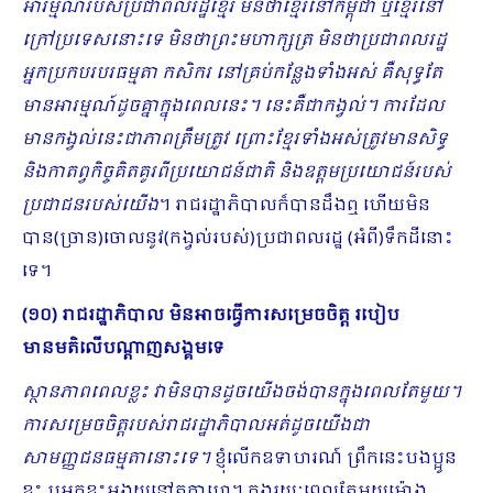
អារម្មណ៍របស់ប្រជាពលរដ្ឋខ្មែរ មិនថាខ្មែរនៅកម្ពុជា ឬខ្មែរនៅ
ក្រៅប្រទេសនោះទេ មិនថាព្រះមហាក្សត្រ មិនថាប្រជាពលរដ្ឋ
អ្នកប្រកបរបរធម្មតា កសិករ នៅគ្រប់កន្លែងទាំងអស់ គឺសុទ្ធតែ
មានអារម្មណ៍ដូចគ្នាក្នុងពេលនេះ។ នេះគឺជាកង្វល់។ ការដែល
មានកង្វល់នេះជាភាពត្រឹមត្រូវ ព្រោះខ្មែរទាំងអស់ត្រូវមានសិទ្ធ
និងកាតព្វកិច្ចគិតគូរពីប្រយោជន៍ជាតិ និងឧត្ដមប្រយោជន៍របស់
ប្រជាជនរបស់យើង
។ រាជរដ្ឋាភិបាលក៏បានដឹងឮ ហើយមិន
បាន(ច្រាន)ចោលនូវ(កង្វល់របស់)ប្រជាពលរដ្ឋ (អំពី)ទឹកដីនោះ
ទេ។
(១០) រាជរដ្ឋាភិបាល ​មិនអាចធ្វើការសម្រេចចិត្ត របៀប
មានមតិលើបណ្តាញសង្គមទេ
ស្ថានភាពពេលខ្លះ វាមិនបានដូចយើងចង់បានក្នុងពេលតែមួយ។
ការសម្រេចចិត្តរបស់រាជរដ្ឋាភិបាលអត់ដូចយើងជា
សាមញ្ញជនធម្មតានោះទេ។
ខ្ញុំលើកឧទាហរណ៍ ព្រឹកនេះបងប្អូន
ខ្លះ ឬអ្នកខ្លះអង្គុយនៅតុកាហ្វេ។ ក្នុងរយៈពេលតែមួយម៉ោង