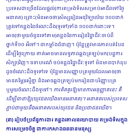
ប្រទេសជាច្រើនដែលផ្ដល់(ការតម្រង់ទិសសម្រាប់អាជីពទៅថ្ងៃ
អនាគត) ព្រោះ(មិនអាចថា)សិស្សរៀនអនុវិទ្យាល័យ ១០០នាក់
ត្រូវទៅគន្លងនៃចំណេះដឹង(ទូទៅ)ទាំង ១០០នាក់នោះទេ។
អាច(ថាមួយចំនួនទៅតាម)គន្លងនៃការរៀនវិជ្ជាជីវៈចាប់ពី
ថ្នាក់ទី១០ អីទៅ។ ជាកម្លាំងជំនាញ។ ប៉ុន្តែត្រូវមានភាពបត់បែន
ដើម្បីថ្ងៃក្រោយ គាត់អាចមានលទ្ធភាពឆ្លងត្រឡប់មក(បន្តការ
សិក្សា)វិញ។ ឧទាហរណ៍ ចប់គន្លងវិជ្ជាជីវៈទូទៅ មិនមានបាក់ឌុប
ដូចចំណេះដឹងទូទៅទេ ប៉ុន្តែមានសញ្ញាបត្រមួយដែលអាច(ថា
មានតម្លៃ)ស្មើគ្នា និងអាចឆ្លងត្រឡប់មករៀនជាបរិញ្ញាបត្រ
ឬមួយចំណេះដឹងទូទៅ។
ការគិតគូរឱ្យមានការអនុញ្ញាតនេះ គឺ
ដើម្បីធានាឱ្យ(យុវជនយើងមានអនាគត)។ អនាគតរបស់ប្រទេស
ភ្ជាប់ជាមួយនឹងអនាគតរបស់យុវជន និងប្រជាជនយើង
។
(៣) រៀបចំប្រព័ន្ធការងារ គន្លងគោលនយោបាយ តម្រង់ទិសក្នុង
ការសម្រេចចិត្ត ជាការកសាងធនធានមនុស្ស