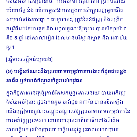
វិស័យអប់រំ ដើម្បីធានាថា ការអប់រំមានគុណភាព ប្រកបដោយ
បរិយាប័ន្ន និង លើកកម្ពស់ឱកាសក្នុងការសិក្សាពេញមួយជីវិត
សម្រាប់ទាំងអស់គ្នា ។ ជាមួយនេះ, ត្រូវខិតខំជំរុញ និងពង្រីក
កម្មវិធីអប់រំកុមារតូច និង បង្កលក្ខណៈឱ្យកុមារ បានសិក្សាយ៉ាង
តិច ៩ ឆ្នាំ នៅសាលារៀន ដែលមានបរិស្ថានស្អាត និង អនាម័យ
ល្អ។
[ផ្ដើមសេចក្ដីអធិប្បាយ២]
(១) បង្កើនចំណេះដឹងស្របតាមតម្រូវការការងារ ក៏ដូចជាគន្លង
អាជីព ឬចំណង់ចំណូលចិត្តរបស់យុវជន
ក្នុងកិច្ចការ(អនុវត្តឱ្យកាន់តែសកម្មនូវគោលនយោបាយអភិវឌ្ឍ
វិស័យអប់រំ)នេះ ដូចឯកឧត្តម ហង់ជួន ណារ៉ុន បានលើកឡើង
យើងត្រៀមលក្ខណៈបណ្ដុះបណ្ដាលឱ្យស្របទៅតាមតម្រូវការនៃ
ការអភិវឌ្ឍប្រទេស។ ដោយហេតុនេះហើយ ទើបតាំងពីដើម
អាណត្តិមក (យើង)បានចាប់ផ្ដើមអនុវត្ត (គោលនយោបាយ