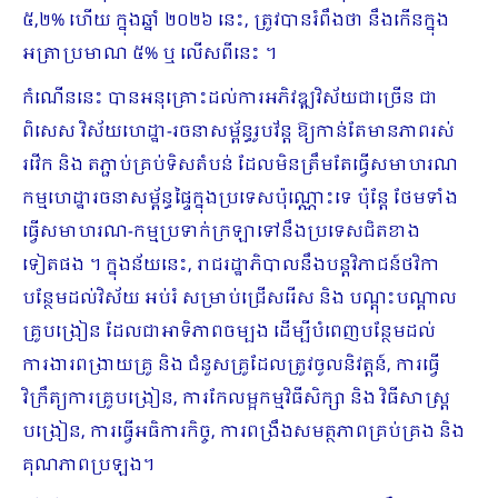
៥,២% ហើយ ក្នុងឆ្នាំ ២០២៦ នេះ, ត្រូវបានរំពឹងថា នឹងកើនក្នុង
អត្រាប្រមាណ ៥% ឬ លើសពីនេះ ។
កំណើននេះ បានអនុគ្រោះដល់ការអភិវឌ្ឍវិស័យជាច្រើន ជា
ពិសេស វិស័យហេដ្ឋា-រចនាសម្ព័ន្ធរូបវ័ន្ត ឱ្យកាន់តែមានភាពរស់
រវើក និង តភ្ជាប់គ្រប់ទិសតំបន់ ដែលមិនត្រឹមតែធ្វើសមាហរណ
កម្មហេដ្ឋារចនាសម្ព័ន្ធផ្ទៃក្នុងប្រទេសប៉ុណ្ណោះទេ ប៉ុន្តែ ថែមទាំង
ធ្វើសមាហរណ-កម្មប្រទាក់ក្រឡាទៅនឹងប្រទេសជិតខាង
ទៀតផង ។ ក្នុងន័យនេះ, រាជរដ្ឋាភិបាលនឹងបន្តវិភាជន៍ថវិកា
បន្ថែមដល់វិស័យ អប់រំ សម្រាប់ជ្រើសរើស និង បណ្តុះបណ្តាល
គ្រូបង្រៀន ដែលជាឤទិភាពចម្បង ដើម្បីបំពេញបន្ថែមដល់
ការងារពង្រាយគ្រូ និង ជំនួសគ្រូដែលត្រូវចូលនិវត្តន៍, ការធ្វើ
វិក្រឹត្យការគ្រូបង្រៀន, ការកែលម្អកម្មវិធីសិក្សា និង វិធីសាស្រ្ត
បង្រៀន, ការធ្វើអធិការកិច្ច, ការពង្រឹងសមត្ថភាពគ្រប់គ្រង និង
គុណភាពប្រឡង។