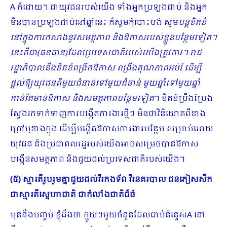
A ក៏ដោយ។ ជាយុវជនរបស់យើង ទាំងអ្នកប្រ​ឡងជាប់ និងអ្នក
មិនបានប្រឡងជាប់នៅឆ្នាំនេះ ក៏សូមកុំបោះបង់ សូម
បន្តខិតខំ
នៅក្នុងការកសាងនូវសមត្ថភាព និងឱកាសរបស់ខ្លួនបន្ថែមទៀត។
នេះគឺជា(ធនធាន)ដែលប្រទេសជាតិរបស់យើងត្រូវការ។ រាជ
រដ្ឋាភិបាលនឹងខិតខំពង្រីកឱកាស ពង្រឹងគុណភាពអប់រំ ដើម្បី
ផ្ដល់ឱ្យយុវជនពីមួយជំនាន់ទៅមួយជំនាន់ មួយឆ្នាំទៅមួយឆ្នាំ
កាន់តែមានឱកាស និងសមត្ថភាពបន្ថែមទៀត
។ ខិតខំប្រឹងប្រែង
ស្វែងរកទាក់ទាញការបង្កើតការងារថ្មីៗ មិនថាវិនិយោគពីខាង
ក្រៅឬខាងក្នុង ដើម្បីបង្កើតឱកាសការងារបន្ថែម សម្រាប់អោយ
យុវជន​ និងប្រជាពលរដ្ឋរបស់យើងអាចសម្រេចបានឱកាស
បង្កើនសមត្ថភាព និងជួយដល់ប្រទេសជាតិរបស់យើង។
(៥) ស្មារតីរួបរួមគ្នាជួយដល់វីរកងទ័ព វីរនគរបាល ជនភៀសសឹក
ជាស្មារតីស្នេហាជាតិ ជាកំលាំងជាតិដ៏ធំ
មុននឹងបញ្ចប់ ខ្ញុំដឹងថា ក្មួយៗមួយចំនួនដែលជាប់និន្ទេសA នៅ