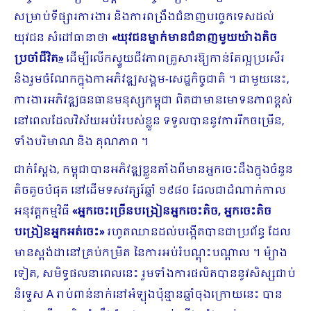
សម្រាប់ទីផ្សារការងារ និងការពង្រឹងជំនាញបច្ចេក​ទេសដល់
យុវជន សំដៅធានាថា
«យុវជនម្នាក់មានជំនាញមួយយ៉ាងតិច
ប្រចាំជីវិត
»
ដើម្បីលើកស្ទួយជីវភាពគ្រួសារឱ្យកាន់តែល្អប្រសើរ
និងរួមចំណែកក្នុងកាអភិវឌ្ឍសង្គម-សេដ្ឋកិច្ចជាតិ ។ ជាមួយនេះ,
ការងារអភិវឌ្ឍធនធានមនុស្សកម្ពុជា ពិតជាមានមោទនភាពខ្ពស់
នៅពេលដែលវិស័យអប់រំរបស់ខ្លួន ទទួលបាននូវការរីកចម្រើន,
ទាំងបរិមាណ និង គុណភាព ។
ជាក់ស្តែង, កម្ពុជាបានអភិវឌ្ឍខ្លួនតាំងពីមានអ្នកចេះដឹងក្នុងចំនួន
តិចតួចបំផុត នៅដើមទស​វត្សរ៍ឆ្នាំ ១៩៨០ ដែលជាដំណាក់កាល
អនុវត្តកម្មវិធី
«អ្នកចេះច្រើនបង្រៀនអ្នកចេះតិច, អ្នកចេះ
តិច
បង្រៀនអ្នកអត់ចេះ»
រហូតឈានដល់បង្កើតបានជាប្រព័ន្ធ ដែល
មានស្តង់ដានៅគ្រប់កម្រិត នៃការអប់រំបណ្តុះបណ្តាល ។ ម៉្យាង
ទៀត, សមិទ្ធផលនាពេលនេះ រួមទាំងការផលិតបាននូវសិស្សជាប់
និទ្ទេស A រាប់ពាន់នាក់នៅអំឡុងប៉ុន្មានឆ្នាំចុងក្រោយនេះ បាន