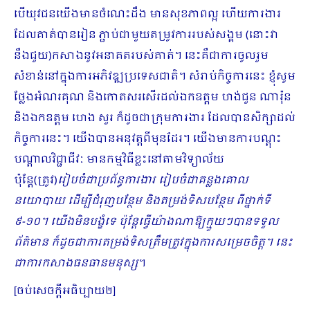
បើយុវជនយើងមានចំណេះដឹង មានសុខភាពល្អ ហើយការងារ
ដែលគាត់បានរៀន ភ្ជាប់ជាមួយតម្រូវការរបស់សង្គម (នោះវា
នឹងជួយ)កសាងនូវអនាគតរបស់គាត់។ នេះគឺជាការចូលរួម
សំខាន់នៅក្នុងការអភិវឌ្ឍប្រទេសជាតិ។ សំរាប់កិច្ចការនេះ ខ្ញុំសូម
ថ្លែងអំណរគុណ និងកោតសរសើរដល់ឯកឧត្តម ហង់ជួន ណារ៉ុន
និងឯកឧត្តម ហេង សួរ ក៏ដូចជាក្រុមការងារ ដែលបានសិក្សាដល់
កិច្ចការនេះ។ យើងបានអនុវត្តពីមុនដែរ។ យើងមានការបណ្ដុះ
បណ្ដាលវិជ្ជាជីវៈ មានកម្មវិធីខ្លះនៅតាមវិទ្យាល័យ
ប៉ុន្តែ(ត្រូវ)
រៀបចំជាប្រព័ន្ធការងារ រៀបចំជាគន្លងគោល
នយោបាយ ដើម្បីជំរុញបន្ថែម និងតម្រង់ទិសបន្ថែម ពីថ្នាក់ទី
៩
-១០។ យើងមិនបង្ខំទេ ប៉ុន្តែធ្វើយ៉ាងណាឱ្យក្មួយៗបានទទួល
ព័ត៌មាន ក៏ដូចជាការតម្រង់ទិសត្រឹមត្រូវក្នុងការសម្រេចចិត្ត។ នេះ
ជាការកសាងធនធានមនុស្ស
។
[ចប់សេចក្ដីអធិប្បាយ២]