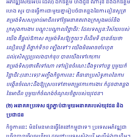
អភិវឌ្ឍវិស័យអប់រំ ដែល) ​ឯកឧត្តម ហង់ជួន ណារ៉ុន និងឯកឧត្តម
ហេង សួរ បានធ្វើការជាមួយគ្នារៀបចំជាគន្លងនៃការ
រៀនសូត្រ
តម្រង់ទិសសម្រាប់អាជីពទៅថ្ងៃអនាគតរវាងក្រសួងអប់រំនិង
ក្រសួងការងារ បណ្ដុះបណ្ដាលវិជ្ជាជីវៈ ដែលទស្សនៈវិស័យរបស់
យើង គឺផ្ដល់ឱកាស តម្រង់ទិសឱ្យក្មួយៗ ពីដើមទី បានន័យថា
លឿនបន្តិ ពីថ្នាក់ទី១០ ឡើងទៅ។ យើងមិនអាចចាំរហូត
ដល់(សិស្ស)ប្រលងបាក់ឌុប បានយើងទៅរក(ការ
តម្រង់ទិស)ថាតើទៅណា ទៅរៀនចំ​ណេះដឹងទូទៅបន្ត ឬមួយក៏
វិជ្ជាជីវៈ(នោះទេ)? អញ្ចឹងកិច្ចការនេះ គឺធានាប្រសិទ្ធភាពនៃការ
បង្កើនចំណេះដឹងឱ្យស្របទៅតាមតម្រូវការការងារ ក៏ដូចជាគន្លង
នៃអាជីព ឬមួយក៏ចំណង់ចំណូលចិត្តរបស់យុវជន
។
(២) អនាគតប្រទេស ផ្សាភ្ជាប់ជាមួយអនាគតរបស់យុវជន និង
ប្រជាជន
កិច្ចការនេះ មិនមែនមានធ្វើតែនៅកម្ពុជាទេ។ ប្រទេសអភិវឌ្ឍជា
ច្រើនបានធ្វើ(រួចហើយ) ដូចនៅប្រទេសសិង្ហបុរី អាល្លឺម៉ង់ជាដើម។