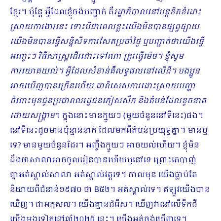
ខ្មែរ។ ប៉ុន្តែ អ្វីដែលខ្ញុំចង់បញ្ជាក់ គឺ
រដ្ឋាភិបាលនៅបន្តខិតខំដោះ
ស្រាយការងារនេះ ទោះបីជាពេលខ្លះយើងមិនបានផ្សព្វផ្សាយ
យើងមិនបានធ្វើសន្និសីទការសែតប្រចាំថ្ងៃ ឬបញ្ជាក់ថាយើងធ្វើ
អញ្ចេះៗ វិធីសាស្ត្រដើរដោះទៅណា ត្រូវធ្វើម៉េច។ ខ្ញុំសូម
ការយោគយល់។ អ្វីដែលសំខាន់គឺលទ្ធផលនៅលើដី។ បងប្អូន
អាចឃើញបានច្រើនហើយ ជាពិសេសការដោះស្រាយបញ្ហា
ចំពោះមុខជូនប្រជាពលរដ្ឋជនភៀសសឹក និងតំបន់ដែលខូចខាត
ដោយសង្គ្រាម
។ ក្នុងនោះមានក្មួយៗ (មួយចំនួននៅទីនេះ)ផង។
នៅទីនេះដូចមានប៉ុន្មាននាក់ ដែលមកពីតំបន់ប្រយុទ្ធគ្នា។ មានឬ
ទេ? មានមួយចំ​នួនដែរ។ អញ្ចឹងក្មួយៗ អាចយល់ហើយ។ ខ្ញុំមិន
ដឹងថាសាលាអាចចូលរៀនបានហើយឬនៅទេ ព្រោះគេបាញ់
គ្នាអត់ស្គាល់សាលា អត់ស្គាល់វត្តទេ។ កាលមុន យើងធ្លាប់តែ
និយាយពីជំនាន់១៩៧០ ថា B៥២។ អត់ស្គាល់ទេ។ ឥឡូវយើងបាន
ឃើញ។ ជាអកុសល។ យើងគ្មានជំរើស។ ឃើញវានៅលើទឹកដី
យើងម្តងទៀតនៅឆ្នាំ២០២៥ នេះ។ យើងអត់ចង់ឃើញទេ។