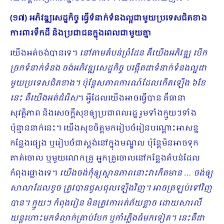
(១៧) អភិវឌ្ឍសេដ្ឋកិច្ច ធ្វើទំនាក់ទំនងល្អជាមួយប្រទេសជិតខាង
ការ​ពារទឹកដី និងប្រជាជនក្នុងពេលជាមួយគ្នា
យើងអត់ចង់បានទេ។
នៅតាមតំបន់ព្រំដែន គឺយើងអភិវឌ្ឍ បើក
ច្រកទំនាក់ទំនង ចង់អភិវឌ្ឍសេដ្ឋកិច្ច បង្កើតជាទំនាក់ទំនងល្អជា
មួយប្រទេសជិតខាង។ ប៉ុន្តែសភាពការណ៍ដែលកើតឡើង ៦ខែ
នេះ គឺយើងអត់ជំរើស
។ អ្វីដែលយើងអាចធ្វើបាន គឺធានា
សុវត្ថិភាព និងសេចក្តីសុខឲ្យប្រជាពលរដ្ឋ រួមទាំងក្មួយៗទាំង
ប៉ុន្មាននាក់នេះ។ យើងសុខចិត្តមករៀបចំរៀនបណ្តោះអាសន្ន
កន្លែងផ្សេង ឬរៀបចំជាស្តង់នៅក្នុងមណ្ឌល ប៉ុន្តែមិនអាចទុក
គាត់ចោល ឬមួយលោកគ្រូ អ្នកគ្រូចោលនៅកន្លែងតំបន់ដែល
កំពុងផ្លោងទេ។
យើងចង់កុំឲ្យស្ថានភាពនោះវាកើតមាន … ចង់ឲ្យ
សាលាដែលខូច ត្រូវបានជួសជុលឡើងវិញ។ អាចត្រឡប់ទៅវិញ
បាន។ ក្មួយៗ កំពុងរៀន មិនត្រូវការរត់ភ័យខ្លាច ដោយសារលឺ
យន្តហោះមកទំលាក់គ្រាប់បែក ឬកាំភ្លើងធំមកទៀត។ នេះគឺជា