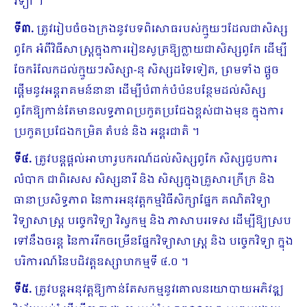
វិទ្យា ។
ទី៣.
ត្រូវរៀបចំចងក្រងនូវបទពិសោធរបស់ក្មួយៗដែលជាសិស្ស
ពូកែ អំពីវិធីសាស្រ្តក្នុងការរៀនសូត្រឱ្យក្លាយជាសិស្សពូកែ ដើម្បី
ចែករំលែកដល់ក្មួយៗសិស្សា-នុ សិស្សដទៃទៀត, ព្រមទាំង ផ្តួច
ផ្តើមនូវអន្តរាគមន៍នានា ដើម្បីបំពាក់បំប៉នបន្ថែមដល់សិស្ស
ពូកែឱ្យកាន់តែមានលទ្ធភាពប្រកួតប្រជែងខ្ពស់ជាងមុន ក្នុងការ
ប្រកួតប្រជែងកម្រិត តំបន់ និង អន្តរជាតិ ។
ទី៤.
ត្រូវបន្តផ្តល់អាហារូបករណ៍ដល់សិស្សពូកែ សិស្សជួបការ
លំបាក ជាពិសេស សិស្សនារី និង សិស្សក្នុងគ្រួសារក្រីក្រ និង
ធានាប្រសិទ្ធភាព នៃការអនុវត្តកម្មវិធីសិក្សាផ្នែក គណិតវិទ្យា
វិទ្យាសាស្រ្ត បច្ចេកវិទ្យា វិស្វកម្ម និង ភាសាបរទេស ដើម្បីឱ្យស្រប
ទៅនឹងចរន្ត នៃការរីកចម្រើនផ្នែកវិទ្យាសាស្ត្រ និង បច្ចេកវិទ្យា ក្នុង
បរិការណ៍នៃបដិវត្តឧស្សាហកម្មទី ៤.០ ។
ទី៥.
ត្រូវបន្តអនុវត្តឱ្យកាន់តែសកម្មនូវគោលនយោបាយអភិវឌ្ឍ