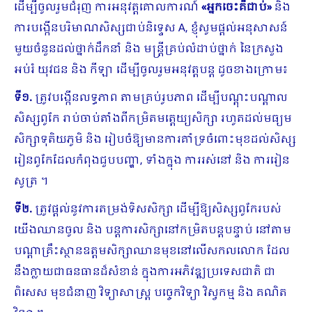
ដើម្បីចូលរួមជំរុញ ការអនុវត្តគោលការណ៍
«អ្នកចេះគឺជាប់»
និង
ការបង្កើនបរិមាណសិស្សជាប់និទ្ទេស A, ខ្ញុំសូមផ្តល់អនុសាសន៍
មួយចំនួនដល់ថ្នាក់ដឹកនាំ និង មន្ត្រីគ្រប់លំដាប់ថ្នាក់ នៃក្រសួង
អប់រំ យុវជន និង កីឡា ដើម្បីចូលរួមអនុវត្តបន្ត ដូចខាងក្រោម៖
ទី១.
ត្រូវបង្កើនលទ្ធភាព តាមគ្រប់រូបភាព ដើម្បីបណ្តុះបណ្តាល
សិស្សពូកែ រាប់ចាប់តាំងពីកម្រិតមត្តេយ្យសិក្សា រហូតដល់មធ្យម
សិក្សាទុតិយភូមិ និង រៀបចំឱ្យមានការគាំទ្រចំពោះមុខដល់សិស្ស
រៀនពូកែដែលកំពុងជួបបញ្ហា, ទាំងក្នុង ការរស់នៅ និង ការរៀន
សូត្រ ។
ទី២.
ត្រូវផ្តល់នូវការតម្រង់ទិសសិក្សា ដើម្បីឱ្យសិស្សពូកែរបស់
យើងឈានចូល និង បន្តការសិក្សានៅកម្រិតបន្តបន្ទាប់ នៅតាម
បណ្តាគ្រឹះស្ថានឧត្តមសិក្សាឈានមុខនៅលើសកលលោក ដែល
នឹងក្លាយជាធនធានដ៏សំខាន់ ក្នុងការអភិវឌ្ឍប្រទេសជាតិ ជា
ពិសេស មុខជំនាញ វិទ្យាសាស្រ្ត បច្ចេកវិទ្យា វិស្វកម្ម និង គណិត