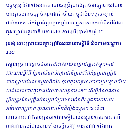
បច្ចុប្បន្ន និងទៅអនាគត ដោយប្រើប្រាស់គ្រប់មធ្យោបាយដែល
មានស្របតាមច្បាប់អន្តរជាតិ ហើយកម្ពុជាមិនទទួលស្គាល់
ដាច់ខាតការកែប្រែខ្សែបន្ទាត់ព្រំដែន ឬការកាន់កាប់ទឹកដីដែល
ខុសច្បាប់អន្តរជាតិ ឬតាមរយៈការប្រើប្រាស់កម្លាំង។
(១៤) ដោះស្រាយជម្លោះព្រំដែនដោយសន្តិវិធី និងតាមយន្តការ
JBC
កម្ពុជាប្រកាន់ខ្ជាប់ជំហរ
ដោះស្រាយបញ្ហាជម្លោះកម្ពុជា
-ថៃ
ដោយសន្តិវិធី ផ្អែកលើច្បាប់អន្តរជាតិព្រមទាំងកិច្ច​ព្រមព្រៀង
ទាំងឡាយដែល កម្ពុជានិងថៃ បានចុះហត្ថលេខាជាមួយគ្នាហើយ
ជាពិសេសការចុះវាស់វែងតាមយន្តការ JBC ដើម្បីកំណត់ភាព
ត្រឹមត្រូវនិងយុត្តិធម៌សម្រាប់ប្រទេសទាំងពីរ ក្នុងការការពារ
អធិបតេយ្យភាព បូរណ​ភាពទឹកដីរៀងៗខ្លួន។
នេះគឺជា
គោលការណ៍ ដែលស្របទៅតាមអ្វីដែលបន្សល់ទុកជាមរតកពី
អាណានិគមដែលមានទាំងសន្ឋិសញ្ញា អនុសញ្ញា ទាំងការ