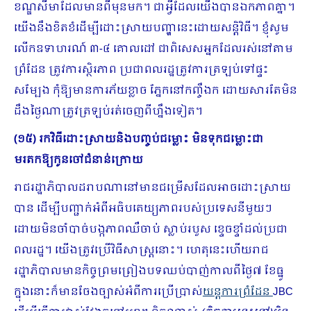
ខណ្ឌសីមាដែលមានពីមុនមក។ ជាអ្វីដែលយើងបានឯកភាពគ្នា។
យើងនឹងខិតខំដើម្បីដោះស្រាយបញ្ហានេះដោយសន្តិវិធី។ ខ្ញុំសូម
លើកឧទាហរណ៍ ៣-៤ គោលដៅ ជាពិសេសអ្នកដែលរស់នៅតាម
ព្រំដែន ត្រូវការស្ថិរភាព ប្រជាពលរដ្ឋត្រូវការត្រឡប់ទៅផ្ទះ
សម្បែង កុំឱ្យមានការភ័យខ្លាច ភ្នែកនៅកញ្ចឹងក ដោយសារតែមិន
ដឹងថ្ងៃណាត្រូវត្រឡប់រត់ចេញពីហ្នឹងទៀត។
(១៥) រកវិធីដោះស្រាយនិងបញ្ចប់ជម្លោះ មិនទុកជម្លោះជា
មរតកឱ្យកូនចៅជំនាន់ក្រោយ
រាជរដ្ឋាភិបាលដរាបណានៅមានជម្រើសដែលអាចដោះស្រាយ
បាន ដើម្បីបញ្ជាក់អំពីអធិបតេយ្យភាពរបស់ប្រ​ទេសនីមួយៗ
ដោយមិនចាំបាច់បង្កភាពឈឺចាប់់ ស្លាប់របួស ខ្ទេចខ្ទាំដល់ប្រជា
ពលរដ្ឋ។ យើងត្រូវប្រើវិធីសាស្ត្រនោះ។ ហេតុនេះហើយរាជ
រដ្ឋាភិបាលមានកិច្ចព្រមព្រៀងបទឈប់បាញ់កាលពីថ្ងៃ៧ ខែធ្នូ
ក្នុងនោះក៏មានចែងច្បាស់អំពីការប្រើប្រាស់
យន្តការព្រំដែន
JBC