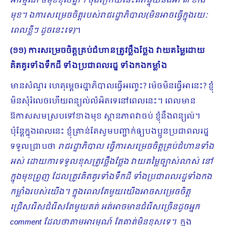
អារម្មណ៍ ៤មុខខុសគ្នា។ ចុងក្រោយនេះគឺវាផ្ទុយនឹងអា ៣ ខាង
មុខ។ ឯការសម្រេចចិត្តរបស់រាជរដ្ឋាភិបាល​(មិនអាចធ្វើក្នុងរយៈ
ពេលខ្លីៗ ដូចនេះទេ)
។
(១១) ការសម្រេចចិត្តគ្រប់ជំហានត្រូវថ្លឹងថ្លែង វាយតម្លៃដោយ
គិតគូរទាំងទឹកដី ទាំងប្រជាពលរដ្ឋ ទាំងកងកម្លាំង
មានសំណួរ ហេតុម្តេចរដ្ឋាភិបាលធ្វើអញ្ចេះ? ម៉េចមិនធ្វើអានេះ? ខ្ញុំ
មិនសុំរំលេចហើយពន្យល់លំអិតទេនៅពេលនេះ។ ពេលមាន
ឱកាសសមស្របទៅខាងមុខ ស្ថានភាពវាចប់ ខ្ញុំនឹងពន្យល់។
ប៉ុន្តែក្នុងពេលនេះ ខ្ញុំគ្រាន់តែសូមបញ្ជាក់ឲ្យបងប្អូនប្រជាពលរដ្ឋ
ទទួលជ្រាបថា
រាជរដ្ឋាភិបាល ធ្វើការសម្រេចចិត្តគ្រប់ជំហានទាំង
អស់ ដោយការទទួលខុសត្រូវថ្លឹងថ្លែង វាយតម្លៃច្បាស់លាស់ នៅ
ក្នុងមុខព្រួញ ដែលត្រូវគិតគូរទាំងទឹកដី ទាំងប្រជាពលរដ្ឋទាំងកង
កម្លាំងរបស់យើង។ ក្នុងពេលតែមួយយើងអាចសម្រេចចិត្ត
ជ្រើសរើសជំរើសតែមួយគត់ អត់អាចមានជំរើសច្រើនដូចអ្នក
comment ដែលថាតាមអារម្មណ៍ តែគាត់មិនខុសទេ។
ក្នុង