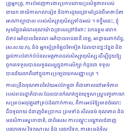
គ្រូអ្នកគ្រូ, ការបំពេញការងារប្រកបដោយប្រសិទ្ធភាពរបស់
នាយក នាយិកាសាលារៀន និងការជួយជ្រោមជ្រែងពីមាតាបិតា
អាណាព្យាបាល របស់សិស្សានុសិស្សទាំងអស់ ។ ទន្ទឹមនេះ, ខ្ញុំ
សូមថ្លែងអំណរគុណយ៉ាងជ្រាលជ្រៅចំពោះ ឯកឧត្តម លោក
ជំទាវ អភិបាលនៃគណៈអភិបាលរាជធានី ខេត្ត, អាជ្ញាធរពាក់ព័ន្ធ,
(ស.ស.យ.ក), និង អ្នកស្ម័គ្រចិត្តដទៃទៀត ដែលបានខ្នះខ្នែង និង
ផ្តល់ការបំពាក់បំប៉នសមត្ថភាពដល់សិស្សានុសិស្ស ដើម្បីជួយឱ្យ
ពួកគេទទួលបានលទ្ធផលល្អក្នុងការសិក្សា ក៏ដូចជា ទទួល
បានជ័យលាភីនៅក្នុងការប្រឡងយកសញ្ញាបត្រ ។
ការពង្រឹងគុណភាពវិស័យអប់រំកម្ពុជា គឺជាគោលដៅឤទិភាព
របស់រាជរដ្ឋាភិបាល ដែលបានកំណត់ក្នុងយុទ្ធសាស្ត្របញ្ចកោណ
សម្រាប់អនុវត្តនៅគ្រប់ដំណាក់កាល, គឺការអប់រំឱ្យមានចំណេះ
ដឹងទូលាយ ជំនាញពិតប្រាកដ ព្រមទាំង សីលធម៌ គុណភាព និង
មនសិការស្នេហាជាតិ, ជាពិសេស ការបណ្តុះបណ្តាលជំនាញ
បច្ចេកទេស វិទ្យាសាស្ត្រ និង បច្ចេកវិទ្យា, ការតម្រង់ទិស