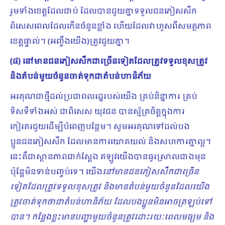
រួមទាំងខេត្តដែលជាប់ ដែលបានជួយគ្នាទទួលជនភៀសសឹក
ពិសេសពេលដែលកើនចំនួនខ្លាំង ហើយដែលវាហួសពីសមត្ថភាព
ខេត្តផ្ទាល់។ (អញ្ចឹងយើង)ត្រូវជួយគ្នា។
(៨) នៅមានជនភៀសសឹកជាច្រើនទៀតដែលត្រូវទទួលខុសត្រូវ
និងតំបន់មួយចំនួនចាត់ទុកជាតំបន់ហានិភ័យ
អរគុណជាថ្មីដល់ប្រជាពលរដ្ឋរបស់យើង គ្រប់និន្នាការ គ្រប់
ទិសទីទាំងអស់ ជាពិសេស យុវជន បានស្ម័គ្រចិត្តក្នុងការ
កៀរគរជួយដើម្បីបំពេញបន្ថែម។ សូមអរគុណទៅដល់បង
ប្អូនជនភៀសសឹក ដែលមានការយោគយល់ និងសហការគ្នាល្អ។
នេះគឺជាស្ថានភាពជាក់ស្ដែង ឥឡូវយើងបានធូរស្រាលជាងមុន
ប៉ុន្តែមិនទាន់បញ្ចប់ទេ។ យើង
នៅមានជនភៀសសឹកជាច្រើន
ទៀតដែលត្រូវទទួលខុសត្រូវ និងមានតំបន់មួយចំនួនដែលយើង
ត្រូវចាត់ទុកថាជាតំបន់ហានិភ័យ ដែលបងប្អូនមិនអាចត្រឡប់ទៅ
បាន។ កន្លែងខ្លះមានបញ្ហាមួយចំនួនត្រូវដោះរយៈពេលមធ្យម និង