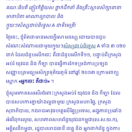
គណៈធិបតី ភ្ញៀវកិត្តិយស ថ្នាក់ដឹកនាំ និងគ្រឹះស្ថានសិក្សានានា
មាតាបិតា អាណាព្យាបាល និង
ក្មួយៗសិស្សជាប់និទ្ទេស
A
ជាទីមេត្រី!
ថ្ងៃនេះ, ខ្ញុំពិតជាមានសេចក្ដីសោមនស្ស ដោយបានជួប
សំណេះសំណាលជាមួយក្មួយៗ
សិស្សជាប់និទ្ទេស
A ទាំង ៣ ០២០
នាក់ ដែលជំនួបលើកនេះ គឺជាជំនួបលើកទី១១, បន្ទាប់ពីក្រសួង
អប់រំ យុវជន និង កីឡា បានធ្វើការកែទម្រង់ការប្រឡង
សញ្ញាបត្រមធ្យមសិក្សាទុតិយភូមិ នៅឆ្នាំ ២០១៣ ក្រោមពាក្យ
ស្លោក
«អ្នកចេះ
គឺជាប់»
។
ខ្ញុំសូមកោតសរសើរចំពោះក្រសួងអប់រំ យុវជន និង កីឡា ដែល
បានសហការគ្នាយ៉ាងល្អជាមួយ ក្រសួងមហាផ្ទៃ, ក្រសួង
សុខាភិបាល, កងរាជអាវុធហត្ថលើផ្ទៃប្រទេស, អង្គភាពប្រឆាំង
អំពើពុករលួយ, សហភាពសហព័ន្ធយុវជនកម្ពុជា(ស.ស.យ.ក),
អគ្គិសនីកម្ពុជា, រដ្ឋបាលរាជធានី ខេត្ត និង អ្នកពាក់ព័ន្ធ ក្នុងការ