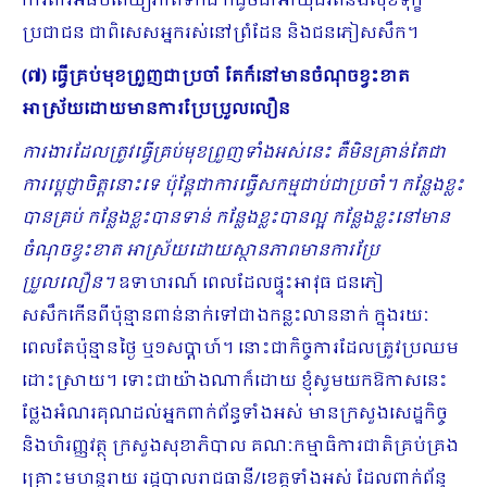
ការពារអធិបតេយ្យភាពទឹកដី ក៏ដូចជាអាយុជីវិតនិងសុខទុក្ខ
ប្រជាជន​ ជាពិសេសអ្នករស់នៅព្រំដែន និងជនភៀសសឹក។
(៧) ធ្វើគ្រប់មុខព្រួញជាប្រចាំ តែក៏នៅមានចំណុចខ្វះខាត​
អាស្រ័យដោយមានការប្រែប្រួលលឿន
ការងារដែលត្រូវធ្វើគ្រប់មុខព្រួញទាំងអស់នេះ គឺមិនគ្រាន់តែជា
ការប្ដេជ្ញាចិត្តនោះទេ ប៉ុន្តែជាការធ្វើសកម្មជាប់ជាប្រចាំ។ កន្លែងខ្លះ
បានគ្រប់ កន្លែងខ្លះបានទាន់ ​កន្លែងខ្លះបានល្អ កន្លែងខ្លះនៅមាន
ចំណុចខ្វះខាត​ អាស្រ័យដោយស្ថានភាពមានការប្រែ
ប្រួលលឿន។
ឧទាហរណ៍ ពេលដែលផ្ទុះអាវុធ ជនភៀ
សសឹកកើនពីប៉ុន្មានពាន់នាក់ទៅជាង​កន្លះលាននាក់ ក្នុងរយៈ
ពេលតែប៉ុន្មានថ្ងៃ ឬ១សប្ដាហ៍។ នោះជាកិច្ចការដែលត្រូវប្រឈម
ដោះស្រាយ។ ទោះ​ជាយ៉ាងណាក៏ដោយ ខ្ញុំសូមយកឱកាសនេះ
ថ្លែងអំណរគុណដល់អ្នកពាក់ព័ន្ធទាំងអស់ មានក្រសួងសេដ្ឋកិច្ច
និងហិរញ្ញ​វត្ថុ ក្រសួងសុខាភិបាល គណៈកម្មាធិការជាតិគ្រប់គ្រង
គ្រោះមហន្តរាយ រដ្ឋបាលរាជធានី/ខេត្តទាំងអស់ ដែលពាក់ព័ន្ធ