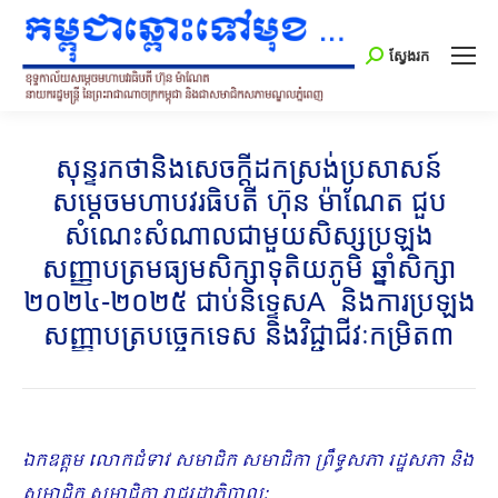
Search:
ស្វែងរក
សុន្ទរកថានិងសេចក្ដីដកស្រង់ប្រសាសន៍
សម្ដេចមហាបវរធិបតី ហ៊ុន ម៉ាណែត ជួប
សំណេះសំណាលជាមួយសិស្សប្រឡង
សញ្ញាបត្រមធ្យមសិក្សាទុតិយភូមិ ឆ្នាំសិក្សា
២០២៤-២០២៥ ជាប់និទ្ទេសA និងការប្រឡង
សញ្ញាបត្របច្ចេកទេស និងវិជ្ជាជីវៈកម្រិត៣
ឯកឧត្តម លោកជំទាវ សមាជិក សមាជិកា ព្រឹទ្ធសភា រដ្ឋសភា និង
សមាជិក សមាជិកា រាជរដ្ឋាភិបាល
;