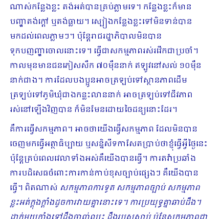
ណាស់កន្លែងខ្លះ តង់អត់បានគ្រប់ភ្លាមទេ។ កន្លែងខ្លះក៏មាន
បញ្ហាតង់ក្តៅ ឬតង់ធ្លាយ។ ស្បៀងកន្លែងខ្លះទៅមិនទាន់បាន
មកដល់ពេលភ្លាមៗ។ ប៉ុន្តែរាជរដ្ឋាភិបាលមិនបាន
ទុកបញញ្ហាចោលនោះទេ។ ធ្វើជាសកម្មភាពរស់រវើកជាប្រចាំ។
កាលមុនមានជនភៀសសឹក ៧០ម៉ឺននាក់ ឥឡូវនៅសល់ ១០ម៉ឺន
នាក់ជាង។ ការដែលបងប្អូនអាចត្រឡប់ទៅស្ថានភាពដើម
ត្រឡប់ទៅភូមិឃុំជាងកន្លះលាននាក់ អាចត្រឡប់ទៅជីវភាព
រស់នៅឡើងវិញបាន ក៏មិនមែនដោយចៃដន្យនោះដែរ។
គឺការធ្វើសកម្មភាព។ អាចថាយើងធ្វើសកម្មភាព ដែលមិនបាន
ចេញមកធ្វើអត្ថាធិប្បាយ ឬសន្និសីទកាសែតប្រាប់ថាខ្ញុំធ្វើអ្វីថ្ងៃនេះ
ប៉ុន្តែគ្រប់ពេលវេលាទាំងអស់គឺយើងបានធ្វើ។ ការតវ៉ាប្រឆាំង
ការបដិសេធចំពោះការកាន់កាប់ខុសច្បាប់ផ្សេងៗ គឺ​យើងបាន
ធ្វើ។ ពិតណាស់
សកម្មភាពការទូត សកម្មភាពច្បាប់ សកម្មភាព
ខ្លះអត់ក្តុងក្តាំងដូចការវាយគ្នានោះទេ។ ការប្រយុទ្ធគ្នាឆាប់ដឹង។
ដាក់មួយក្ឌាំងទៅដឹងចាញ់ឈ្នះ ដឹងរបួសស្លាប់ ប៉ុន្តែសកម្មភាពជា