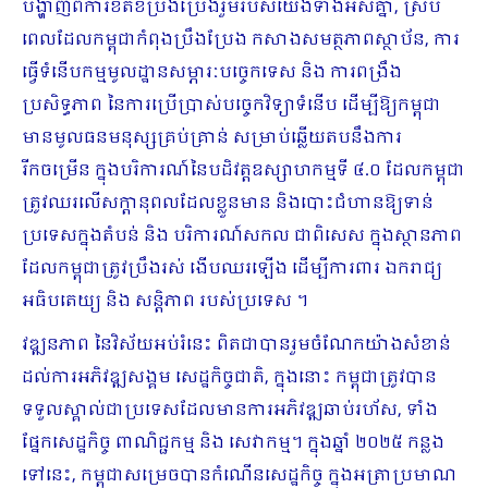
បង្ហាញពីការខិតខំប្រឹងប្រែងរួមរបស់យើងទាំងអស់គ្នា, ស្រប
ពេលដែលកម្ពុជាកំពុងប្រឹងប្រែង កសាងសមត្ថភាពស្ថាប័ន, ការ
ធ្វើទំនើបកម្មមូលដ្ឋានសម្ភារៈបច្ចេកទេស និង ការពង្រឹង
ប្រសិទ្ធភាព នៃការប្រើប្រាស់បច្ចេកវិទ្យាទំនើប ដើម្បីឱ្យកម្ពុជា
មានមូលធនមនុស្សគ្រប់គ្រាន់ សម្រាប់ឆ្លើយតបនឹងការ
រីកចម្រើន ក្នុងបរិការណ៍នៃបដិវត្តឧស្សាហកម្មទី ៤.០ ដែលកម្ពុជា
ត្រូវឈរលើសក្តានុពលដែលខ្លួនមាន និងបោះជំហានឱ្យទាន់
ប្រទេសក្នុងតំបន់ និង បរិការណ៍សកល ជាពិសេស ក្នុងស្ថានភាព
ដែលកម្ពុជាត្រូវប្រឹងរស់ ងើបឈរឡើង ដើម្បីការពារ ឯករាជ្យ
អធិបតេយ្យ និង សន្តិភាព របស់ប្រទេស ។
វឌ្ឍនភាព នៃវិស័យអប់រំនេះ ពិតជាបានរួមចំណែកយ៉ាងសំខាន់
ដល់ការអភិវឌ្ឍសង្គម សេដ្ឋកិច្ចជាតិ, ក្នុងនោះ កម្ពុជាត្រូវបាន
ទទួលស្គាល់ជាប្រទេសដែលមានការអភិវឌ្ឍឆាប់រហ័ស, ទាំង
ផ្នែកសេដ្ឋកិច្ច ពាណិជ្ជកម្ម និង សេវាកម្ម។ ក្នុងឆ្នាំ ២០២៥ កន្លង
ទៅនេះ, កម្ពុជាសម្រេចបានកំណើនសេដ្ឋកិច្ច ក្នុងអត្រាប្រមាណ