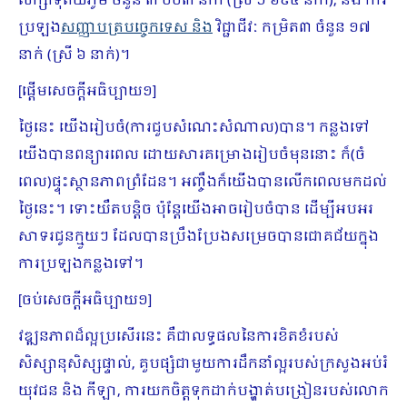
សិក្សាទុតិយភូមិ ចំនួន ៣ ០០៣ នាក់ (ស្រី ១ ៦៩៤ នាក់), និង ការ
ប្រឡង
សញ្ញាបត្របច្ចេកទេស និង
វិជ្ជាជីវៈ កម្រិត៣ ចំនួន ១៧
នាក់ (ស្រី ៦ នាក់)។
[ផ្ដើមសេចក្ដីអធិប្បាយ១]
ថ្ងៃនេះ យើងរៀបចំ(ការជួបសំណេះសំណាល)បាន។ កន្លងទៅ
យើងបានពន្យារពេល ដោយសារគម្រោងរៀបចំមុននោះ ក៏(ចំ
ពេល)ផ្ទុះស្ថានភាពព្រំដែន។ អញ្ចឹងក៏យើងបានលើកពេលមកដល់
ថ្ងៃនេះ។ ទោះយឺតបន្តិច ប៉ុន្តែយើងអាចរៀបចំបាន ដើម្បីអបអរ
សាទរជូនក្មួយៗ ដែលបានប្រឹងប្រែងសម្រេចបានជោគជ័យក្នុង
ការប្រឡងកន្លងទៅ។
[ចប់សេចក្ដីអធិប្បាយ១]
វឌ្ឍនភាពដ៏ល្អប្រសើរនេះ គឺជាលទ្ធផលនៃការខិតខំរបស់
សិស្សានុសិស្សផ្ទាល់, គួបផ្សំជាមួយការដឹកនាំល្អរបស់ក្រសួងអប់រំ
យុវជន និង កីឡា, ការយកចិត្តទុកដាក់បង្ហាត់បង្រៀនរបស់លោក