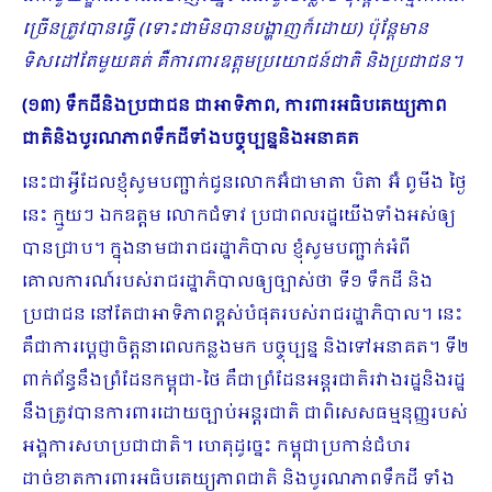
ច្រើនត្រូវបានធ្វើ (ទោះជាមិនបានបង្ហាញក៏ដោយ) ប៉ុន្តែមាន
ទិសដៅតែមួយគត់ គឺការពារឧត្តមប្រយោជន៍ជាតិ និងប្រជាជន។
(១៣) ទឹកដីនិងប្រជាជន ជាអាទិភាព, ការពារអធិបតេយ្យភាព
ជាតិនិងបូរណភាពទឹកដីទាំងបច្ចុប្បន្ននិងអនាគត
នេះជាអ្វីដែលខ្ញុំសូមបញ្ជាក់ជូនលោកអ៊ំជាមាតា បិតា អ៊ំ ពូមីង ថ្ងៃ
នេះ ក្មួយៗ ឯកឧត្តម លោកជំទាវ ប្រជាពលរដ្ឋយើងទាំងអស់ឲ្យ
បានជ្រាប។ ក្នុងនាមជារាជរដ្ឋាភិបាល ខ្ញុំសូមបញ្ជាក់អំពី
គោលការណ៍របស់រាជរដ្ឋាភិបាលឲ្យច្បាស់ថា ទី១ ទឹកដី និង
ប្រជាជន នៅតែជាអាទិភាពខ្ពស់បំផុតរបស់រាជរដ្ឋាភិបាល។ នេះ
គឺជាការប្តេជ្ញាចិត្តនាពេលកន្លងមក បច្ចុប្បន្ន និងទៅអនាគត។ ទី២
ពាក់ព័ន្ធនឹងព្រំដែនកម្ពុជា-ថៃ គឺជាព្រំដែនអន្តរជាតិរវាងរដ្ឋនិងរដ្ឋ
នឹងត្រូវបានការពារដោយច្បាប់អន្តរជាតិ ជាពិសេសធម្មនុញ្ញរបស់
អង្គការសហប្រជាជាតិ។ ហេតុដូច្នេះ កម្ពុជាប្រកាន់ជំហរ
ដាច់ខាតការពារអធិបតេយ្យភាពជាតិ និងបូរណភាពទឹកដី ទាំង