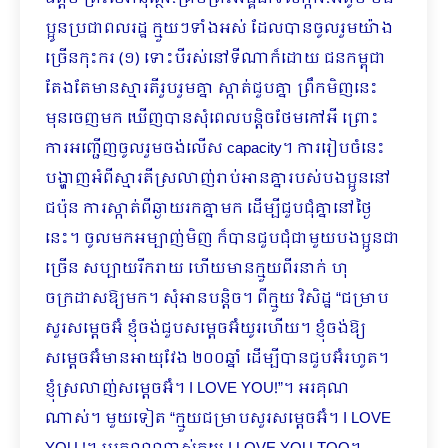
ប្អូនប្រជាពលរដ្ឋ ក្មួយៗទាំងអស់ ដែលបានចូលរួមយ៉ាង
ច្រើនកុះករ (១) ទោះបីរស់នៅទីណាក៏ដោយ ជនកម្ពុជា
តែងតែមានស្មារតីរួបរួមគ្នា ស្កាត់ជួបគ្នា ព្រឹកមិញនេះ
មុនចេញមក ឃើញបានសុំពេលបន្តិចថែមកៅអី ព្រោះ
ការអញ្ជើញចូលរួមចង់លើស capacity។ ការរៀបចំនេះ
បង្ហាញអំពីស្មារតីស្រលាញ់រាប់អានគ្នារបស់បងប្អូននៅ
ជប៉ុន ការស្កាត់ពីឆ្ងាយរកគ្នាមក ដើម្បីជួបជុំគ្នានៅថ្ងៃ
នេះ។ ចូលមកអម្បាញ់មិញ ក៏បានជួបជុំជាមួយបងប្អូនជា
ច្រើន សប្បាយរីករាយ ហើយមានក្មួយពីរនាក់ ហុ
ចក្រដាសឱ្យមក។ សុំអានបន្តិច។ ពីក្មួយ វិសិដ្ឋ “ជម្រាប
សួរសម្ដេចអ៊ំ ខ្ញុំចង់ជួបសម្ដេចអ៊ំយូរហើយ។ ខ្ញុំចង់ឱ្យ
សម្ដេចអ៊ំមានអាយុវែង ២០០ឆ្នាំ ដើម្បីបានជួបអ៊ំរហូត។
ខ្ញុំស្រលាញ់សម្ដេចអ៊ំ។ I LOVE YOU!”។ អរគុណ
ណាស់។ មួយទៀត “ក្មួយជម្រាបសួរសម្ដេចអ៊ំ។ I LOVE