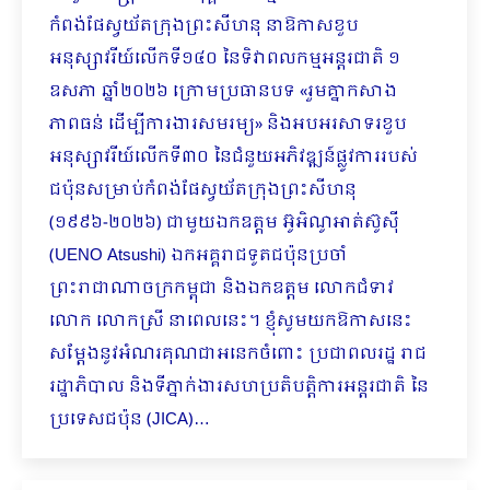
កំពង់ផែស្វយ័តក្រុងព្រះសីហនុ នាឱកាសខួប
អនុស្សាវរីយ៍លើកទី១៤០ នៃទិវាពលកម្មអន្តរជាតិ ១
ឧសភា ឆ្នាំ២០២៦ ក្រោមប្រធានបទ «រួមគ្នាកសាង
ភាពធន់ ដើម្បីការងារសមរម្យ» និងអបអរសាទរខួប
អនុស្សាវរីយ៍លើកទី៣០ នៃជំនួយអភិវឌ្ឍន៍ផ្លូវការរបស់
ជប៉ុនសម្រាប់កំពង់ផែស្វយ័តក្រុងព្រះសីហនុ
(១៩៩៦-២០២៦) ជាមួយឯកឧត្តម អ៊ូអិណូអាត់ស៊ូស៊ី
(UENO Atsushi) ឯកអគ្គរាជទូតជប៉ុនប្រចាំ
ព្រះរាជាណាចក្រកម្ពុជា និងឯកឧត្តម លោកជំទាវ
លោក លោកស្រី នាពេលនេះ។ ខ្ញុំសូមយកឱកាសនេះ
សម្ដែងនូវអំណរគុណជាអនេកចំពោះ ប្រជាពលរដ្ឋ រាជ
រដ្ឋាភិបាល និងទីភ្នាក់ងារសហប្រតិបត្តិការអន្តរជាតិ នៃ
ប្រទេសជប៉ុន (JICA)…