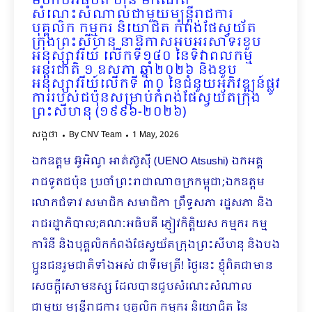
មហាបវរធិបតី ហ៊ុន ម៉ាណែត
សំណេះសំណាលជាមួយមន្រ្តីរាជការ
បុគ្គលិក កម្មករ និយោជិត កំពង់ផែស្វយ័ត
ក្រុងព្រះសីហនុ នាឱកាសអបអរសាទរខួប
អនុស្សាវរីយ៍ លើកទី១៤០ នៃទិវាពលកម្ម
អន្តរជាតិ ១ ឧសភា ឆ្នាំ២០២៦ និងខួប
អនុស្សាវរីយ៍លើកទី ៣០ នៃជំនួយអភិវឌ្ឍន៍ផ្លូវ
ការរបស់ជប៉ុនសម្រាប់កំពង់ផែស្វយ័តក្រុង
ព្រះសីហនុ (១៩៩៦-២០២៦)
សង្កថា
By
CNV Team
1 May, 2026
ឯកឧត្តម អ៊ូអិណូ អាត់ស៊ូស៊ី (UENO Atsushi) ឯកអគ្គ
រាជទូតជប៉ុន ប្រចាំព្រះរាជាណាចក្រកម្ពុជា;ឯកឧត្តម
លោកជំទាវ សមាជិក សមាជិកា ព្រឹទ្ធសភា រដ្ឋសភា និង
រាជរដ្ឋាភិបាល;គណៈអធិបតី ភ្ញៀវកិត្តិយស កម្មករ កម្ម
ការិនី និងបុគ្គលិកកំពង់ផែស្វយ័តក្រុងព្រះសីហនុ និងបង
ប្អូនជនរួមជាតិទាំងអស់ ជាទីមេត្រី! ថ្ងៃនេះ ខ្ញុំពិតជាមាន
សេចក្ដីសោមនស្ស ដែលបានជួបសំណេះសំណាល
ជាមួយ មន្ត្រីរាជការ បុគ្គលិក កម្មករ និយោជិត នៃ