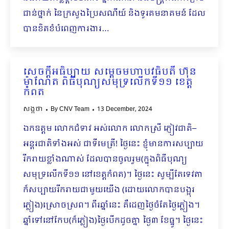
ជាន់ថ្នាក់ នៃក្រសួងប្រៃសណីយ៍ និងទូរគមនាគមន៍ ដែល
បានខិតខំបំពេញការងារ…
សេចក្តីអធិប្បាយ សម្តេចមហាបវធិបតី ហ៊ុន
ម៉ាណែត ពិធីបុណ្យសមុទ្រលើកទី១១ ខេត្ត
កំពត
សង្កថា
By
CNV Team
13 December, 2024
ឯកឧត្ដម លោកជំទាវ អស់លោក លោកស្រី ភ្ញៀវជាតិ–
អន្តរជាតិទាំងអស់ ជាទីមេត្រី! ថ្ងៃនេះ ខ្ញុំមានការសប្បាយ
រីករាយខ្លាំងណាស់ ដែលបានចូលរួម(ក្នុងពិធីបុណ្យ
សមុទ្រលើកទី១១ នៅខេត្តកំពត)។ ថ្ងៃនេះ សូម្បីតែទេវតា
ក៏សប្បាយរីករាយជាមួយយើង (ដោយលោកបានបង្អុរ
ភ្លៀង)ស្រោចស្រព។ ពីរឆ្នាំនេះ គឺដេញថ្ងៃចំតែថ្ងៃភ្លៀង។
ឆ្នាំទៅនៅកែប(ក៏ភ្លៀង)ថ្ងៃបើកដូចគ្នា ថ្ងៃ៣ ខែធ្នូ។ ថ្ងៃនេះ