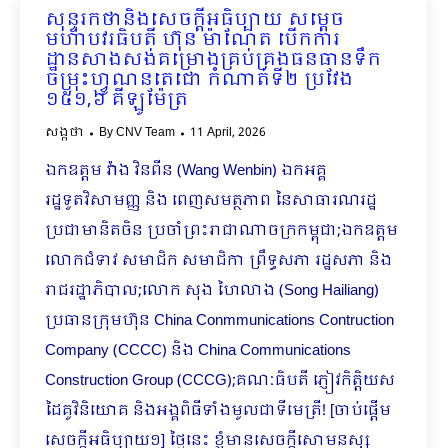
សុន្ទរកថានិងសេចក្ដីអធិប្បាយ សម្ដេច
មហាបវរធិបតី ហ៊ុន ម៉ាណែត បើកការ
ដ្ឋានសាងសង់គម្រោងគ្រប់គ្រងធនធានទឹក
ចម្រុះហ្វូណនតេជោ កំណាត់ទី២ ប្រវែង
១៥១,៦ គីឡូម៉ែត្រ
សង្កថា
By
CNV Team
11 April, 2026
ឯកឧត្តម វ៉ាង វិនពីន (Wang Wenbin) ឯកអគ្គ
រដ្ឋទូតវិសាមញ្ញ និង ពេញសមត្ថភាព នៃសាធារណរដ្ឋ
ប្រជាមានិតចិន ប្រចាំព្រះរាជាណាចក្រកម្ពុជា;ឯកឧត្តម
លោកជំទាវ សមាជិក សមាជិកា ព្រឹទ្ធសភា រដ្ឋសភា និង
រាជរដ្ឋាភិបាល;លោក សុង ហៃលាង (Song Hailiang)
ប្រធានក្រុមហ៊ុន China Conmmunications Contruction
Company (CCCC) និង China Communications
Construction Group (CCCG);គណៈធិបតី ភ្ញៀវកិត្តិយស
ដៃគូវិនិយោគ និងអង្គពិធីទាំងមូលជាទីមេត្រី! [ចាប់ផ្តើម
សេចក្ដីអធិប្បាយ១] ថ្ងៃនេះ ខ្ញុំមានសេចក្ដីសោមនស្ស