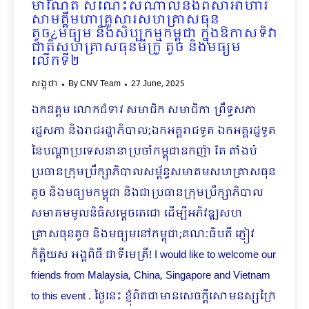
ម៉ាណែត សំណេះសំណាលនិងពិសាអាហារ
សាមគ្គីមហាគ្រួសារសហគ្រាសធុន
តូច¿មធ្យម និងសិប្បកម្មកម្ពុជា ក្នុងឱកាសទិវា
ជាតិសហគ្រាសធុនមីក្រូ តូច និងមធ្យម
លើកទី២
សង្កថា
By
CNV Team
27 June, 2025
ឯកឧត្តម លោកជំទាវ សមាជិក សមាជិកា ព្រឹទ្ធសភា
រដ្ឋសភា និងរាជរដ្ឋាភិបាល​;ឯកអគ្គរាជទូត ឯកអគ្គរដ្ឋទូត
នៃបណ្ដាប្រទេសនានាប្រចាំកម្ពុជា​​ឧកញ៉ា តែ តាំងប៉
ប្រធានក្រុមប្រឹក្សាភិបាលសម្ព័ន្ធសមាគមសហគ្រាសធុន
តូច និងមធ្យមកម្ពុជា និងជាប្រធានក្រុមប្រឹក្សាភិបាល
សមាគមមូលនិធិសម្តេចតេជោ ដើម្បីអភិវឌ្ឍសហ
គ្រាសធុនតូច និងមធ្យមនៅកម្ពុជា;គណៈធិបតី ភ្ញៀវ
កិត្តិយស អង្គពិធី ជាទីមេត្រី! I would like to welcome our
friends from Malaysia, China, Singapore and Vietnam
to this event . ថ្ងៃនេះ ខ្ញុំពិតជាមានសេចក្តីសោមនស្សក្រៃ