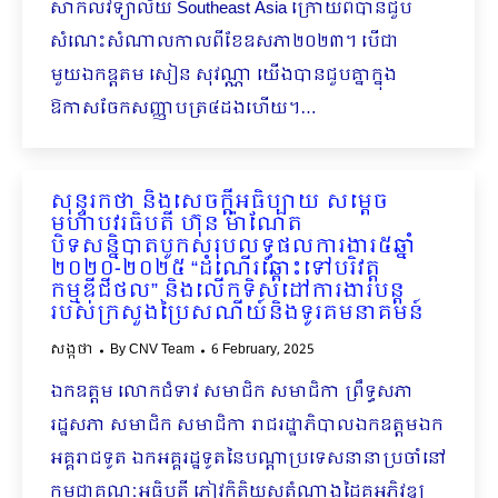
សាកលវិទ្យាល័យ Southeast Asia ក្រោយពីបានជួប
សំណេះសំ​ណាលកាលពីខែឧសភា២០២៣។ បើជា
មួយឯកឧ្តតម សៀន សុវណ្ណា យើងបានជួបគ្នាក្នុង
ឱកាសចែកសញ្ញាបត្រ​៤ដងហើយ។…
សុន្ទរកថា និងសេចក្ដីអធិប្បាយ សម្ដេច
មហាបវរធិបតី ហ៊ុន ម៉ាណែត
បិទសន្និបាតបូកសរុបលទ្ធផលការងារ៥ឆ្នាំ
២០២០-២០២៥ “ដំណើរឆ្ពោះទៅបរិវត្ត
កម្មឌីជីថល” និងលើកទិសដៅការងារបន្ត
របស់ក្រសួងប្រៃសណីយ៍និងទូរគមនាគមន៍
សង្កថា
By
CNV Team
6 February, 2025
ឯកឧត្តម លោកជំទាវ សមាជិក សមាជិកា ព្រឹទ្ធសភា
រដ្ឋសភា សមាជិក សមាជិកា រាជរដ្ឋាភិបាល​​ឯកឧត្តមឯក
អគ្គរាជទូត ឯកអគ្គរដ្ឋទូតនៃបណ្ដាប្រទេសនានាប្រចាំនៅ
កម្ពុជាគណៈអធិបតី ភ្ញៀវកិត្តិយសតំណាងដៃគូអភិវឌ្ឍ