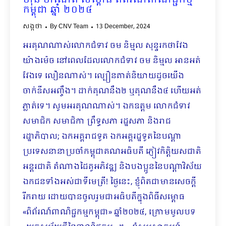
ហ៊ុន ម៉ាណែត សម្ពោធ ពិព័រណ៍ពាណិជ្ជកម្ម
កម្ពុជា ឆ្នាំ ២០២៤
សង្កថា
By
CNV Team
13 December, 2024
អរគុណណាស់លោកជំទាវ ចម និម្មល សុន្ទរកថាវែង
យ៉ាងម៉េច នៅពេលដែលលោកជំទាវ ចម និម្មល អានអត់
វែងទេ លឿនណាស់។ ល្បឿនគាត់និយាយដូចយើង
ចាក់ឌីសអញ្ចឹង។ ដាក់គុណនឹង២ ឬគុណនឹង៤ ហើយអត់
ភ្លាត់ទេ។ សូមអរគុណណាស់។ ឯកឧត្តម លោកជំទាវ
សមាជិក សមាជិកា ព្រឹទ្ធសភា រដ្ឋសភា និងរាជ
រដ្ឋាភិបាល; ឯកអគ្គរាជទូត ឯកអគ្គរដ្ឋទូតនៃបណ្តា
ប្រទេសនានាប្រចាំកម្ពុជាគណអធិបតី ភ្ញៀវកិត្តិយសជាតិ
អន្តរជាតិ តំណាងដៃគូអភិវឌ្ឍ និងបងប្អូននៃបណ្តាវិស័យ
ឯកជនទាំងអស់ជាទីមេត្រី! ថ្ងៃនេះ, ខ្ញុំពិតជាមានសេចក្ដី
រីករាយ ដោយបានចូលរួមជាអធិបតីក្នុងពិធីសម្ពោធ
«ពិព័រណ៍ពាណិជ្ជកម្មកម្ពុជា» ឆ្នាំ២០២៤, ក្រោមមូលបទ