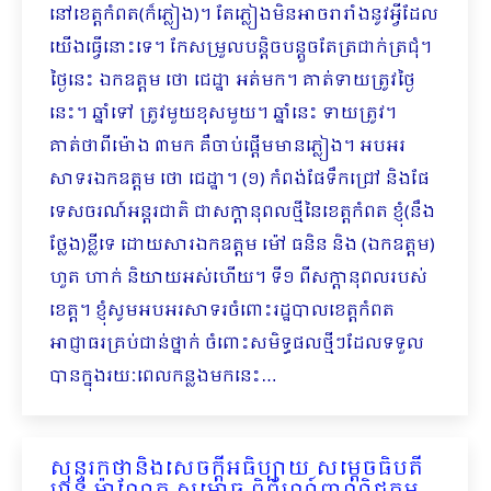
នៅខេត្តកំពត​(ក៏ភ្លៀង)។ តែភ្លៀងមិនអាចរារាំងនូវអ្វីដែល
យើងធ្វើនោះទេ។ កែសម្រួលបន្តិចបន្តួចតែត្រជាក់ត្រជុំ។
ថ្ងៃនេះ ឯកឧត្ដម ថោ ជេដ្ឋា អត់មក។ គាត់ទាយត្រូវថ្ងៃ
នេះ។ ​ឆ្នាំទៅ ត្រូវមួយខុសមួយ។ ឆ្នាំនេះ ទាយត្រូវ។
គាត់ថាពីម៉ោង ៣មក គឺចាប់ផ្ដើមមានភ្លៀង។ អបអរ
សាទរឯកឧត្ដម ថោ ជេដ្ឋា។ (១) កំពង់ផែទឹកជ្រៅ និងផែ
ទេសចរណ៍អន្តរជាតិ ជាសក្តានុពលថ្មីនៃខេត្តកំពត ខ្ញុំ(នឹង
ថ្លែង)ខ្លីទេ ដោយសារឯកឧត្ដម ម៉ៅ ធនិន និង (ឯកឧត្តម)
ហួត ហាក់ និយាយអស់ហើយ។ ទី១ ពីសក្ដានុពលរបស់
ខេត្ត។ ខ្ញុំសូមអបអរសាទរចំពោះរដ្ឋបាលខេត្តកំពត
អាជ្ញាធរគ្រប់ជាន់ថ្នាក់ ចំពោះសមិទ្ធផលថ្មីៗដែលទទួល
បានក្នុងរយៈពេលកន្លងមកនេះ…
សុន្ទរកថានិងសេចក្ដីអធិប្បាយ សម្ដេចធិបតី