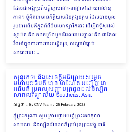
ដែលជាអង្គប្រតិបត្តិច្បាប់ពោរ-ពេញទៅ​​​ដោយ​ពលានុ
ភាព។​ ខ្ញុំពិតជាមានកិត្តិយសដ៏ឧត្តុង្គឧត្តម ដែលបានចូល
រួមជាអធិបតីក្នុងពិធីដ៏មហោឡារិកនេះ ដើម្បីឧទ្ទិសដល់
ស្ថាប័ន និង កងកម្លាំងមួយដែលជាបង្គោល និង ជាខែល
រឹងមាំក្នុងការការពារសន្តិសុខ, សណ្ដាប់ធ្នាប់
សាធារណៈ…
សុន្ទរកថា និងសេចក្ដីអធិប្បាយសម្ដេច
មហាបវរធិបតី ហ៊ុន ម៉ាណែត អញ្ជើញជា
អធិបតី ប្រគល់សញ្ញាបត្រជូនដល់និស្សិត
សាកលវិទ្យាល័យ Southeast Asia
សង្កថា
By
CNV Team
25 February, 2025
ខ្ញុំព្រះករុណា សូមក្រាបថ្វាយបង្គំព្រះតេជគុណ
សាមណៈ ​​និងស្សិតជ័យលាភីគ្រប់គ្រព្រះអង្គ ជាទី