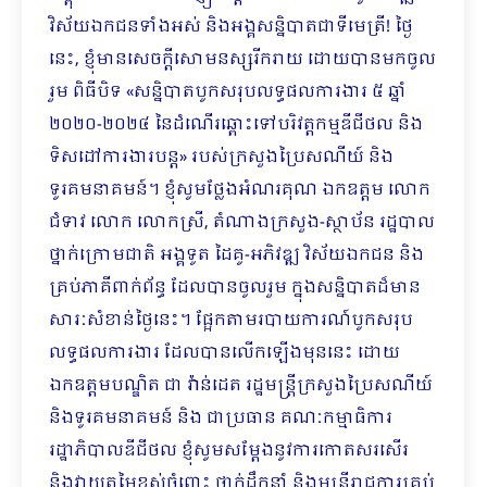
វិស័យឯកជនទាំងអស់ និងអង្គសន្និបាតជាទីមេត្រី! ថ្ងៃ
នេះ, ខ្ញុំមានសេចក្ដីសោមនស្សរីករាយ ដោយបានមកចូល
រួម ពិធីបិទ «សន្និបាតបូកសរុបលទ្ធផលការងារ ៥ ឆ្នាំ
២០២០-២០២៤ នៃដំណើរឆ្ពោះទៅបរិវត្តកម្មឌីជីថល និង
ទិសដៅការងារបន្ត» របស់ក្រសួងប្រៃសណីយ៍ និង
ទូរគមនាគមន៍។ ខ្ញុំសូមថ្លែងអំណរគុណ ឯកឧត្តម លោក
ជំទាវ លោក លោកស្រី, តំណាងក្រសួង-ស្ថាប័ន រដ្ឋបាល
ថ្នាក់ក្រោមជាតិ អង្គទូត ដៃគូ-អភិវឌ្ឍ វិស័យឯកជន និង
គ្រប់ភាគីពាក់ព័ន្ធ ដែលបានចូលរួម ក្នុងសន្និបាតដ៏មាន
សារៈសំខាន់ថ្ងៃនេះ។ ផ្អែកតាមរបាយការណ៍បូកសរុប
លទ្ធផលការងារ ដែលបានលើកឡើងមុននេះ ដោយ
ឯកឧត្តមបណ្ឌិត ជា វ៉ាន់ដេត រដ្ឋមន្រ្តីក្រសួងប្រៃសណីយ៍
និងទូរគមនាគមន៍ និង ជាប្រធាន គណៈកម្មាធិការ
រដ្ឋាភិបាលឌីជីថល ខ្ញុំសូមសម្ដែងនូវការកោតសរសើរ
និងវាយតម្លៃខ្ពស់ចំពោះ ថ្នាក់ដឹកនាំ និងមន្ត្រីរាជការគ្រប់