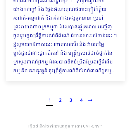
«យុគសម័យថ្មីនៃពាណិជ្ជកម្ម» ។ ខ្ញុំសូមស្វាគមន៍
យ៉ាងកក់ក្តៅ និង ថ្លែងអំណរគុណចំពោះភ្ញៀវកិត្តិយ
សជាតិ-អន្តរជាតិ និង តំណាងអង្គទូតនានា ប្រចាំ
ព្រះរាជាណាចក្រកម្ពុជា ដែលបានឆ្លៀតពេល អញ្ជើញ
ចូលរួមក្នុងព្រឹត្តិការណ៍ពិព័រណ៍ ដ៏មានសារៈសំខាន់នេះ ។
ខ្ញុំសូមយកឱកាសនេះ កោតសរសើរ និង វាយតម្លៃ
ខ្ពស់ជូនចំពោះថ្នាក់ដឹកនាំ និង មន្ត្រីគ្រប់លំដាប់ថ្នាក់នៃ
ក្រសួងពាណិជ្ជកម្ម ដែលបានខិតខំប្រឹងប្រែងធ្វើទំនើប
កម្ម និង នវានុវត្តន៍ នូវព្រឹត្តិការណ៍ពិព័រណ៍ពាណិជ្ជកម្ម…
1
2
3
4
រៀបចំ និងថែទាំដោយក្រុមការងារ CMF-CNV ​។