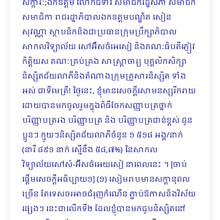
សក្ការៈ;ឯកឧត្តម លោកជំទាវ សមាជិករដ្ឋសភា សមាជិក
សមាជិកា រាជរដ្ឋាភិបាលឯកឧត្តមបណ្ឌិត សៀន
សុវណ្ណា ស្ថាបនិកនិងជាប្រធានក្រុមប្រឹក្សាភិបាល
សាកលវិទ្យាល័យ ​សៅអ៊ីសថ៍អេសៀ និងគណៈធិបតីភ្ញៀវ
កិត្តិយស គណៈគ្រប់គ្រង សាស្ត្រាចារ្យ​​ បុគ្គលិកសិក្សា
និស្សិតជ័យលាភីនិងតំណាងក្រុមគ្រួសារនិស្សិត ទាំង
អស់ ជាទីមេត្រី! ថ្ងៃនេះ, ខ្ញុំមានសេចក្តីសោមនស្សរីករាយ
ដោយបានមកចូលរួមក្នុងពិធីចែកសញ្ញាបត្រថ្នាក់
បរិញ្ញាបត្ររង បរិញ្ញាបត្រ និង បរិញ្ញាបត្រជាន់ខ្ពស់ ជូន
ប្អូនៗ ក្មួយៗនិស្សិតជ័យលាភីចំនួន ១ ៥១៨ អង្គ/នាក់
(នារី ៨៩១ នាក់ ស្មើនឹង ៥៨,៧%) នៃ​សាកល
វិទ្យាល័យសៅស៍-អ៊ីសថ៍អេយសៀ នាពេលនេះ ។ [ចាប់
ផ្ដើមសេចក្ដីអធិប្បាយ១] (១) សៀមរាបមានសក្ដានុពល
ច្រើន តែទេសចរអាចជំរុញកំណើន ភ្ជាប់ឱកាសនិងវិស័យ
ផ្សេងៗ នេះជាលើកទី២ ដែលខ្ញុំបានមកជួបនិស្សិតនៅ