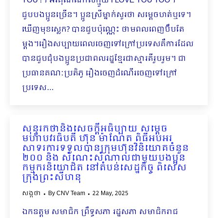
YOU !។ អរគុណណាស់ក្មួយ I LOVE YOU TOO។
ជួបបងប្អូនច្រើន។ ប្អូនស្រីម្នាក់សួរថា សម្ដេចហត់ឬទេ។
ឃើញមុខស្លេក? បានជួបប៉ុណ្ណេះ ថាមពលពេញប៊ឹបតែ
ម្ដង។រឿងសប្បាយពេលចេញទៅក្រៅប្រទេសគឺការដែល
បានជួបជុំបងប្អូនប្រជាពលរដ្ឋខ្មែរជាស្មារតីរួបរួម។ ជា
ប្រធានគណៈប្រតិភូ រឿងចេញដំណើរចេញទៅក្រៅ
ប្រទេស…
សុន្ទរកថានិងសេចក្ដីអធិប្បាយ សម្ដេច
មហាបវរធិបតី ហ៊ុន ម៉ាណែត ពិធីអបអរ
សាទរការទទួលបានក្រុមហ៊ុនវិនិយោគចំនួន
២០០ និង សំណេះសំណាលជាមួយបងប្អូន
កម្មករនិយោជិត នៅតំបន់សេដ្ឋកិច្ច ពិសេស
ក្រុងព្រះសីហនុ
សង្កថា
By
CNV Team
22 May, 2025
ឯកឧត្តម សមាជិក ព្រឹទ្ធសភា រដ្ឋសភា សមាជិករាជ