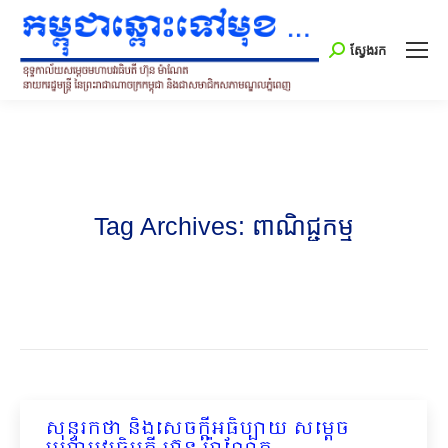
Search:
ស្វែងរក
Tag Archives:
ពាណិជ្ជកម្ម
សុន្ទរកថា និងសេចក្ដីអធិប្បាយ សម្ដេច