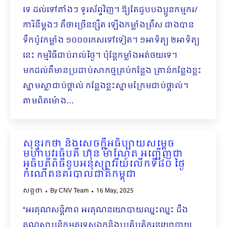
ទេ ដល់ទៅគាំងៗ ទូរស័ព្ទវិញ។ ឱ្យតែជួបបងប្អូនកម្មករ/
ការិនីម្តងៗ គឺថាច្រើនខ្សឺត ឡើងកម្លាំងព្រឺស ជាងបាន
ទឹកប៉ូវកម្លាំង ១០០០កេសទៅទៀត។ ១អាទិត្យ ២អាទិត្យ
នេះ កម្មវិធីជាប់រាល់ថ្ងៃ។ ប៉ុន្តែកម្លាំងអត់ថយទេ។
មកដល់គឺមានប្រដាប់សាកថ្មគ្រប់កន្លែង គ្រាន់កន្លែងខ្លះ
ស្នាមស្លាជាប់ថ្ពាល់ កន្លែងខ្លះស្នាមក្រែមជាប់ថ្ពាល់។
តាមពិតម៉ោង…
សុន្ទរកថា និងសេចក្ដីអធិប្បាយសម្ដេច
មហាបវរធិបតី ហ៊ុន ម៉ាណែត អញ្ជើញជា
អធិបតីពិធីខួបអនុស្សាវរីយ៍លើកទី៨០ ថ្ងៃ
កំណើតនគរបាលជាតិកម្ពុជា
សង្កថា
By
CNV Team
16 May, 2025
“អរគុណសន្តិភាព ​អរគុណនយោបាយឈ្នះឈ្នះ ដឹង
គុណស្ថាបនិកមគ្គុទ្ទេសឯក​និងប្រតិបត្តិករនយោបាយ