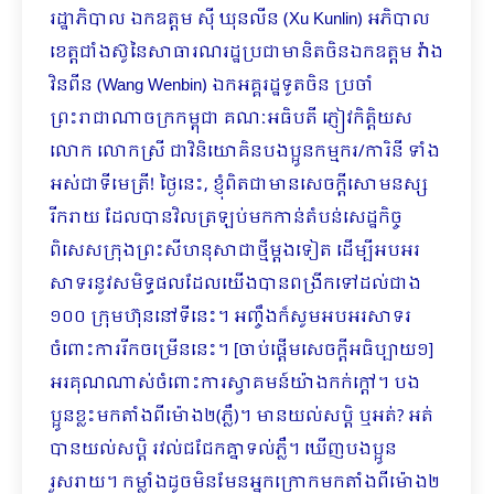
រដ្ឋាភិបាល ឯកឧត្តម ស៊ី ឃុនលីន (Xu Kunlin) អភិបាល
ខេត្តជាំងស៊ូនៃសាធារណរដ្ឋប្រជាមានិតចិនឯកឧត្តម វ៉ាង
វិនពីន (Wang Wenbin) ឯកអគ្គរដ្ឋទូតចិន ប្រចាំ
ព្រះរាជាណាចក្រកម្ពុជា គណៈអធិបតី ភ្ញៀវកិត្តិយស
លោក លោកស្រី ជាវិនិយោគិនបងប្អូនកម្មករ/ការិនី ទាំង
អស់ជាទីមេត្រី! ថ្ងៃនេះ, ខ្ញុំពិតជាមានសេចក្តីសោមនស្ស
រីករាយ ដែលបានវិលត្រឡប់មកកាន់តំបន់សេដ្ឋកិច្ច​
ពិសេសក្រុងព្រះសីហនុសាជាថ្មីម្ដងទៀត ដើម្បីអបអរ
សាទរនូវសមិទ្ធផលដែលយើងបានពង្រីកទៅដល់ជាង
១០០ ក្រុមហ៊ុននៅទីនេះ។ អញ្ចឹងក៏សូមអបអរសាទរ
ចំពោះការរីកចម្រើននេះ។ [ចាប់ផ្តើមសេចក្តីអធិប្បាយ១]
អរគុណណាស់ចំពោះការស្វាគមន៍យ៉ាងកក់ក្តៅ។ បង
ប្អូនខ្លះមកតាំងពីម៉ោង២(ភ្លឺ)។ មានយល់សប្តិ ឬអត់? អត់
បានយល់សប្តិ រវល់ជជែកគ្នាទល់ភ្លឺ។ ឃើញបងប្អូន
រួសរាយ។ កម្លាំងដូចមិនមែនអ្នកក្រោកមកតាំងពីម៉ោង២