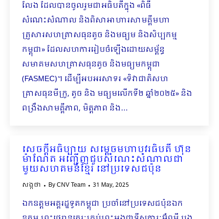
លែង ដែលបានចូលរួមជាអធិបតីក្នុង «ពិធី
សំណេះសំណាល និងពិសាអាហារសាមគ្គីមហា
គ្រួសារសហគ្រាសធុនតូច និងមធ្យម និងសិប្បកម្ម
កម្ពុជា» ដែលសហការរៀបចំឡើងដោយសម្ព័ន្ធ
សមាគមសហគ្រាសធុនតូច និងមធ្យមកម្ពុជា
(FASMEC)។ ដើម្បីអបអរសាទរ «ទិវាជាតិសហ
គ្រាសធុនមីក្រូ, តូច និង មធ្យមលើកទី២ ឆ្នាំ២០២៥» និង
ពង្រឹងសាមគ្គីភាព, មិត្តភាព និង…
សេចក្ដីអធិប្បាយ សម្ដេចមហាបវរធិបតី ហ៊ុន
ម៉ាណែត អញ្ជើញជួបសំណេះសំណាលជា
មួយសហគមន៍ខ្មែរ នៅប្រទេសជប៉ុន
សង្កថា
By
CNV Team
31 May, 2025
ឯកឧត្តមអគ្គរដ្ឋទូតកម្ពុជា ប្រចាំនៅប្រទេសជប៉ុនឯក
ឧត្តម ព្រះថេរានុត្ថេរៈគ្រប់ព្រះអង្គជាទីសក្ការៈអ៊ំពូមី បង