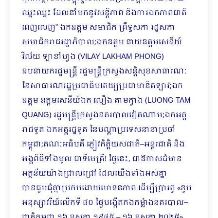
ឈ្នះឈ្នះ ដែលនាំមកនូវសន្តិភាព និងការឯកភាពជាតិ
ពេញលេញ” ឯកឧត្តម សមាជិក ព្រឹទ្ធសភា រដ្ឋសភា
សមាជិករាជរដ្ឋាភិបាល​;ឯកឧត្តម នាយឧត្តមសេនីយ៍
វិល័យ ឡាខាំហ្វង (VILAY LAKHAM PHONG)
ឧបនាយករដ្ឋមន្ត្រី រដ្ឋមន្ត្រីក្រសួងសន្តិសុខសាធារណៈ
នៃសាធារណរដ្ឋប្រជាធិបតេយ្យប្រជាមានិតឡាវ;ឯក
ឧត្តម ឧត្តមសេនីយ៍ឯក លឿង តាមក្វាង (LUONG TAM
QUANG) រដ្ឋមន្ត្រីក្រសួងនគរបាលវៀតណាម;ឯកអគ្គ
រាជទូត ឯកអគ្គរដ្ឋទូត នៃបណ្ដាប្រទេសនានាប្រចាំ
កម្ពុជា;គណៈអធិបតី ភ្ញៀវកិត្តិយសជាតិ–អន្តរជាតិ ​និង​
អង្គពិធីទាំងមូល ជាទីមេត្រី! ថ្ងៃនេះ, ជាឱកាសដ៏មាន
អត្ថន័យយ៉ាងជ្រាលជ្រៅ ដែលយើងទាំងអស់គ្នា
បានជួបជុំគ្នាប្រកបដោយមោទនភាព ដើម្បីប្រារព្ធ «ខួប
អនុស្សាវរីយ៍លើកទី ៨០ ថ្ងៃបង្កើតកងកម្លំាងនគរ​បាល–
ជាតិកម្ពុជា ១៦ ឧសភា ១៩៤៥ – ១៦ ឧសភា ២០២៥»