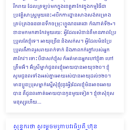
រីករាយ ដែលត្រឡប់មកក្នុងខេត្តតាកែវក្នុងកម្មវិធីជា
ប្រវត្តិសាស្ត្រមួយនេះ«បើកការដ្ឋានសាងសង់គម្រោង
គ្រប់គ្រងធនធានទឹកចម្រុះហ្វូណនតេជោ កំណាត់ទី២»។
ខានមកមកតាកែវមួយរយៈ អ្វីដែលសំខាន់គឺមានភាពប្រែ
ប្រួលតែខ្ញុំទេ។ អាយុច្រើន និងសក់ស។ អ្វីដែលមិនប្រែ
ប្រួលគឺភាពរួស​រាយរាក់ទាក់ និងភាពកក់ក្ដៅរបស់អ្នក
តាកែវ។ ទោះបីជាសក់ខ្ញុំស ក៏អត់មានអ្នកហៅខ្ញុំតា ហៅ
ត្រឹមអ៊ំ។ អ៊ំស្រីម្នាក់ជូនពរខ្ញុំអោយបានអាយុ១២០។ ខ្ញុំ
សូមជូនពរទាំងអស់គ្នាអោយរស់បានអាយុដល់១២០។
មានប្អូនប្រុសម្នាក់ស្នើសុំខ្ញុំ(នូវអ្វី)ដែលខ្ញុំមិនអាចអោយ
បាន គឺជូនពរគាត់អោយបានកូនមួយទៀត។ ខ្ញុំថាសុំខុស
មនុស្សហើយ…
សុន្ទករថា សម្ដេចមហាបវរធិបតី ហ៊ុន