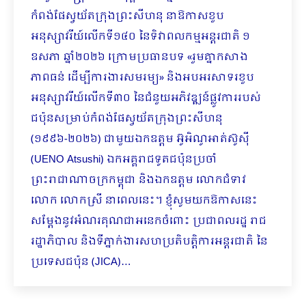
កំពង់ផែស្វយ័តក្រុងព្រះសីហនុ នាឱកាសខួប
អនុស្សាវរីយ៍លើកទី១៤០ នៃទិវាពលកម្មអន្តរជាតិ ១
ឧសភា ឆ្នាំ២០២៦ ក្រោមប្រធានបទ «រួមគ្នាកសាង
ភាពធន់ ដើម្បីការងារសមរម្យ» និងអបអរសាទរខួប
អនុស្សាវរីយ៍លើកទី៣០ នៃជំនួយអភិវឌ្ឍន៍ផ្លូវការរបស់
ជប៉ុនសម្រាប់កំពង់ផែស្វយ័តក្រុងព្រះសីហនុ
(១៩៩៦-២០២៦) ជាមួយឯកឧត្តម អ៊ូអិណូអាត់ស៊ូស៊ី
(UENO Atsushi) ឯកអគ្គរាជទូតជប៉ុនប្រចាំ
ព្រះរាជាណាចក្រកម្ពុជា និងឯកឧត្តម លោកជំទាវ
លោក លោកស្រី នាពេលនេះ។ ខ្ញុំសូមយកឱកាសនេះ
សម្ដែងនូវអំណរគុណជាអនេកចំពោះ ប្រជាពលរដ្ឋ រាជ
រដ្ឋាភិបាល និងទីភ្នាក់ងារសហប្រតិបត្តិការអន្តរជាតិ នៃ
ប្រទេសជប៉ុន (JICA)…