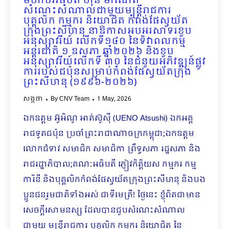
មហាបវរធិបតី ហ៊ុន ម៉ាណែត
សំណេះសំណាលជាមួយមន្រ្តីរាជការ
បុគ្គលិក កម្មករ និយោជិត កំពង់ផែស្វយ័ត
ក្រុងព្រះសីហនុ នាឱកាសអបអរសាទរខួប
អនុស្សាវរីយ៍ លើកទី១៤០ នៃទិវាពលកម្ម
អន្តរជាតិ ១ ឧសភា ឆ្នាំ២០២៦ និងខួប
អនុស្សាវរីយ៍លើកទី ៣០ នៃជំនួយអភិវឌ្ឍន៍ផ្លូវ
ការរបស់ជប៉ុនសម្រាប់កំពង់ផែស្វយ័តក្រុង
ព្រះសីហនុ (១៩៩៦-២០២៦)
សង្កថា
By
CNV Team
1 May, 2026
ឯកឧត្តម អ៊ូអិណូ អាត់ស៊ូស៊ី (UENO Atsushi) ឯកអគ្គ
រាជទូតជប៉ុន ប្រចាំព្រះរាជាណាចក្រកម្ពុជា;ឯកឧត្តម
លោកជំទាវ សមាជិក សមាជិកា ព្រឹទ្ធសភា រដ្ឋសភា និង
រាជរដ្ឋាភិបាល;គណៈអធិបតី ភ្ញៀវកិត្តិយស កម្មករ កម្ម
ការិនី និងបុគ្គលិកកំពង់ផែស្វយ័តក្រុងព្រះសីហនុ និងបង
ប្អូនជនរួមជាតិទាំងអស់ ជាទីមេត្រី! ថ្ងៃនេះ ខ្ញុំពិតជាមាន
សេចក្ដីសោមនស្ស ដែលបានជួបសំណេះសំណាល
ជាមួយ មន្ត្រីរាជការ បុគ្គលិក កម្មករ និយោជិត នៃ