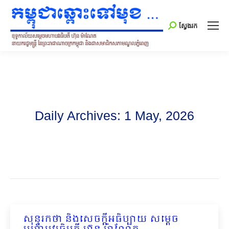
Search:
ស្វែងរក
Daily Archives:
1 May, 2026
សុន្ទរកថា និងសេចក្ដីអធិប្បាយ សម្ដេច