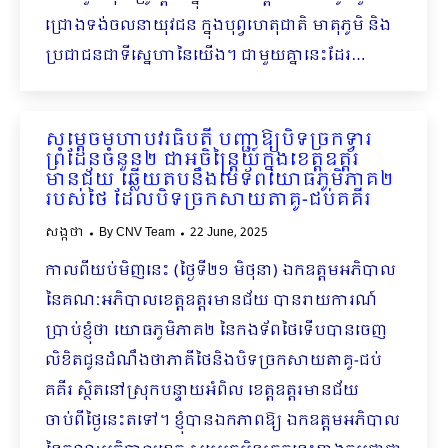
ជ្រោង​ទង់ចលនាយុវជន ក្នុងបុព្វហេតុជាតិ មាតុភូមិ និង
ប្រជាជនជាទីស្នេហានៃយើង។ ជាមួយគ្នានេះដែរ…
សម្ដេចមហាបវរធិបតី បញ្ជាឱ្យបិទច្រកទ្វារ
ព្រំដែនចំនួន២ ជាអចិន្ត្រៃយ៍ក្នុងខេត្តឧត្តរ
មានជ័យ ឆ្លើយតបនឹងមេទ័ពយោធភូមិភាគ២
របស់ថៃ ដែលបិទច្រកសាយតាគូ-ជប់គគីរ
សង្កថា
By
CNV Team
22 June, 2025
កាលពីយប់មិញនេះ (ថ្ងៃទី២១ មិថុនា) ឯកឧត្តមអភិបាល
នៃគណៈអភិបាលខេត្តឧត្តរមានជ័យ បានរាយការណ៍
ប្រាប់ខ្ញុំថា យោធភូមិភាគ២ នៃកងទ័ពថៃទើបបានចេញ
លិខិតជូនដំណឹងថាភាគីថៃនិងបិទច្រកសាយតាគូ-ជប់
គគីរ ស្ថិតនៅស្រុកបន្ទាយអំពិល ខេត្តឧត្តរមានជ័យ
ចាប់ពីថ្ងៃនេះតទៅ។ ខ្ញុំបានឯកភាពឱ្យ ឯកឧត្តមអភិបាល