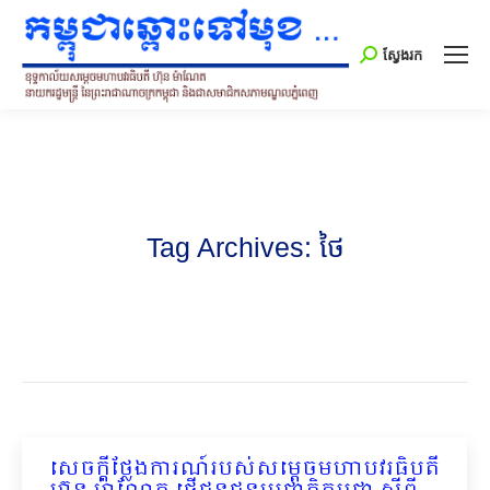
Search:
ស្វែងរក
Tag Archives:
ថៃ
សេចក្តីថ្លែងការណ៍របស់សម្តេចមហាបវរធិបតី