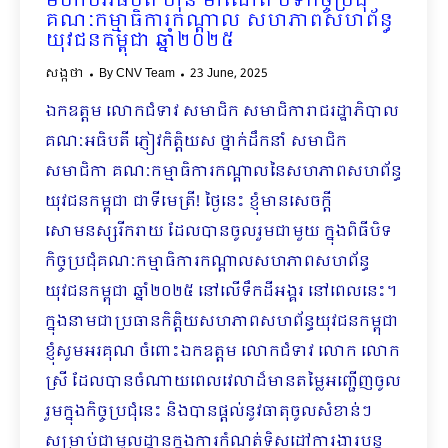
មហាបវរធិបតី ហ៊ុន ម៉ាណែត បិទកិច្ចប្រជុំ
គណៈកម្មាធិការកណ្តាល សហភាពសហព័ន្ធ
យុវជនកម្ពុជា ឆ្នាំ២០២៥
សង្កថា
By
CNV Team
23 June, 2025
ឯកឧត្តម លោកជំទាវ សមាជិក សមាជិការាជរដ្ឋាភិបាល
គណៈអធិបតី ភ្ញៀវកិត្តិយស ថ្នាក់ដឹកនាំ សមាជិក
សមាជិកា គណៈកម្មាធិការកណ្ដាលនៃសហភាពសហព័ន្ធ
យុវជនកម្ពុជា ជាទីមេត្រី! ថ្ងៃនេះ ខ្ញុំមានសេចក្តី
សោមនស្សរីករាយ ដែលបានចូលរួមជាមួយ ក្នុងពិធីបិទ
កិច្ចប្រជុំគណៈកម្មាធិការកណ្តាលសហភាពសហព័ន្ធ​
យុវជនកម្ពុជា ឆ្នាំ២០២៥ នៅលើទឹកដីអង្គរ នៅពេលនេះ។
ក្នុងនាមជាប្រធានកិត្តិយសហភាពសហព័ន្ធយុវជនកម្ពុជា
ខ្ញុំសូមអរគុណ​ ចំពោះ​ឯកឧត្តម លោកជំទាវ លោក លោក
ស្រី ដែលបានចំណាយពេលវេលាដ៏មានតម្លៃអញ្ជើញចូល
រួមក្នុងកិច្ចប្រជុំនេះ និងបានផ្តល់នូវធាតុចូលសំខាន់ៗ
សម្រាប់ជាមូលដ្ឋានក្នុងការកំណត់ទិសដៅការងារបន្ត