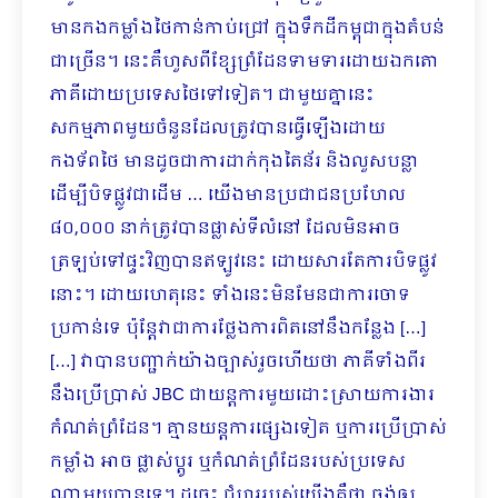
មានកងកម្លាំងថៃកាន់កាប់ជ្រៅ ក្នុងទឹកដីកម្ពុជាក្នុងតំបន់
ជាច្រើន។ នេះគឺហួសពីខ្សែព្រំដែនទាមទារដោយឯកតោ
ភាគីដោយប្រទេសថៃទៅទៀត។ ជាមួយគ្នានេះ
សកម្មភាពមួយចំនួនដែលត្រូវបានធ្វើឡើងដោយ
កងទ័ពថៃ មានដូចជាការដាក់កុងតៃន័រ និងលួសបន្លា
ដើម្បីបិទផ្លូវជាដើម … យើងមានប្រជាជនប្រហែល
៨០,០០០ នាក់ត្រូវបានផ្លាស់ទីលំនៅ ដែលមិនអាច
ត្រឡប់ទៅផ្ទះវិញបានឥឡូវនេះ ដោយសារតែការបិទផ្លូវ
នោះ។ ដោយហេតុនេះ ទាំងនេះមិនមែនជាការចោទ
ប្រកាន់ទេ ប៉ុន្តែវាជាការថ្លែងការពិតនៅនឹងកន្លែង […]
[…] វាបានបញ្ជាក់យ៉ាងច្បាស់រួចហើយថា ភាគីទាំងពីរ
នឹងប្រើប្រាស់ JBC ជាយន្តការមួយដោះស្រាយការ​ងារ
កំណត់ព្រំដែន។ គ្មានយន្តការផ្សេងទៀត ឬការប្រើប្រាស់
កម្លាំង អាច ផ្លាស់ប្តូរ ឬកំណត់ព្រំដែនរបស់ប្រទេស
ណាមួយបានទេ។ ដូច្នេះ ជំហររបស់យើងគឺថា ចង់ឲ្យ