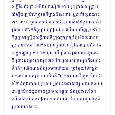
សន្តិវិធី ពីព្រោះយើងមិនជឿថា ការប្រើប្រាស់សង្គ្រាម
ដើម្បីបញ្ឈប់សង្គ្រាមគឺគ្មាននិរន្តរភាព ឬជាក់ស្តែងនោះ
ទេ។ នេះជាមូលហេតុដែលយើងបានស្នើសុំឱ្យប្រទេសថៃ
ត្រលប់ទៅរកកិច្ចព្រមព្រៀងដែលយើងមានវិញ រួមទាំង
កិច្ចព្រមព្រៀងសន្តិភាពទីក្រុងកូឡាឡាំពួរ ដែលលោក
ប្រធានាធិបតី Trump បានធ្វើជាសាក្សី ដែលបានកំណត់
លក្ខខណ្ឌច្បាស់លាស់មួយ ដើម្បីដោះស្រាយបញ្ហានេះ
ពីព្រោះជម្លោះរវាងប្រទេសថៃ មូលហេតុចម្បងគឺជម្លោះ
ទឹកដី។ យើងបានដឹងរួចមកហើយថា ប្រាំមួយខែកន្លង
មកនេះ លោកប្រធានាធិបតី Trump បានដើរតួនាទីយ៉ាង
សំខាន់ក្នុងការសម្របសម្រួល និងធានាឱ្យមានបទឈប់
បាញ់លើកដំបូងរវាងប្រទេសកម្ពុជា និងប្រទេសថៃ។
ហើយកិច្ចព្រមព្រៀងបទឈប់បាញ់ ក៏មានការចូលរួមពី
ប្រធានអាស៊ាន…