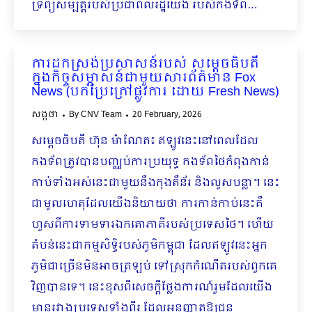
ទ្រព្យសម្បត្តិរបស់ប្រ​ជាពលរដ្ឋយើង របស់កងទ័ព…
ការដកស្រង់ប្រសាសន៍របស់ សម្ដេចធិបតី
ក្នុងកិច្ចសម្ភាសន៍ជាមួយសារព័ត៌មាន Fox
News (បកប្រែក្រៅផ្លូវការ ដោយ Fresh News)
សង្កថា
By
CNV Team
20 February, 2026
សម្តេចធិបតី ហ៊ុន ម៉ាណែត៖ ឥឡូវនេះនៅពេលដែល
កងទ័ពត្រូវបានបញ្ឈប់ការប្រយុទ្ធ កងទ័ពថៃកំពុងកាន់
កាប់ទាំងអស់នេះជាមួយនឹងកុងតឺន័រ និងលួសបន្លា។ នេះ
ជាមូលហេតុដែលយើងនិយាយថា ការកាន់កាប់នេះគឺ
ហួសពីការទាមទារឯកតោភាគីរបស់ប្រទេសថៃ។ ហើយ
តំបន់នេះជាកម្មសិទ្ធិរបស់ភូមិកម្ពុជា ដែលឥឡូវនេះអ្នក
ភូមិជាច្រើនមិនអាចត្រឡប់ ទៅស្រុកកំណើតរបស់ពួកគេ
វិញបានទេ។ នេះខុសពីសេចក្តីថ្លែងការណ៍រួមដែលយើង
មានរវាងប្រទេសទាំងពីរ ដែលអនុញ្ញាតឱ្យជន