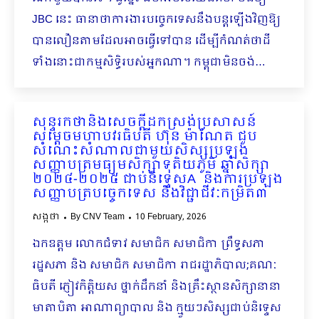
JBC នេះ ធានាថាការងារបច្ចេកទេសនឹងបន្តឡើងវិញឱ្យ
បានលឿនតាមដែលអាចធ្វើទៅបាន ដើម្បីកំណត់ថាដី
ទាំងនោះជាកម្មសិទ្ធិរបស់អ្នកណា។ កម្ពុជាមិនចង់…
សុន្ទរកថានិងសេចក្ដីដកស្រង់ប្រសាសន៍
សម្ដេចមហាបវរធិបតី ហ៊ុន ម៉ាណែត ជួប
សំណេះសំណាលជាមួយសិស្សប្រឡង
សញ្ញាបត្រមធ្យមសិក្សាទុតិយភូមិ ឆ្នាំសិក្សា
២០២៤-២០២៥ ជាប់និទ្ទេសA និងការប្រឡង
សញ្ញាបត្របច្ចេកទេស និងវិជ្ជាជីវៈកម្រិត៣
សង្កថា
By
CNV Team
10 February, 2026
ឯកឧត្តម លោកជំទាវ សមាជិក សមាជិកា ព្រឹទ្ធសភា
រដ្ឋសភា និង សមាជិក សមាជិកា រាជរដ្ឋាភិបាល;គណៈ
ធិបតី ភ្ញៀវកិត្តិយស ថ្នាក់ដឹកនាំ និងគ្រឹះស្ថានសិក្សានានា
មាតាបិតា អាណាព្យាបាល និង ក្មួយៗសិស្សជាប់និទ្ទេស