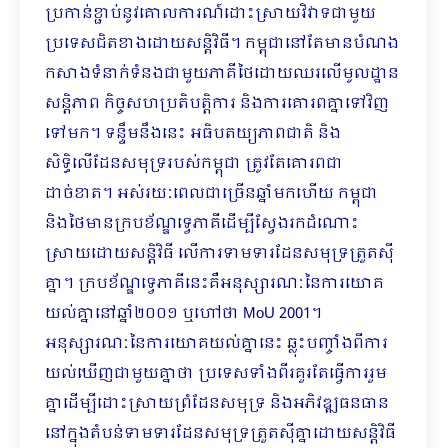
ប្រកាន់ខ្ជាប់នូវគោលការណ៍ដោះស្រាយវិវាទជាមួយ
ប្រទេសជិតខាងដោយសន្តិវិធី។ កម្ពុជានៅតែមានបំណង
កសាងទំនាក់ទំនងជាមួយភាគីថៃដោយឈរលើមូលដ្ឋាន
សន្តិភាព កិច្ចសហប្រតិបត្តិការ និងការគោរពគ្នាទៅវិញ
ទៅមក។ ទន្ទឹមនឹងនេះ អធិបតយ្យភាពជាតិ និង
សិទ្ធិលើដែនសមុទ្ររបស់កម្ពុជា ត្រូវតែគោរពជា
ដាច់ខាត។ អស់រយៈពេលជាច្រើនឆ្នាំមកហើយ កម្ពុជា
និងថៃមានក្របខ័ណ្ឌទ្វេភាគីដើម្បីស្វែងរកដំណោះ
ស្រាយដោយសន្តិវិធី លើការទាមទារដែនសមុទ្រត្រួតស៊ី
គ្នា។ ក្របខ័ណ្ឌទ្វេភាគីនេះគឺអនុស្សារណៈនៃការយោគ
យល់គ្នានៅឆ្នាំ២០០១ ឬហៅថា MoU 2001។
អនុស្សារណៈនៃការយោគយល់គ្នានេះ ឆ្លុះបញ្ចាំងពីការ
យល់ឃើញជាមួយគ្នាថា ប្រទេសទាំងពីរគួរតែធ្វើការរួម
គ្នាដើម្បីដោះស្រាយព្រំដែនសមុទ្រ និងអភិវឌ្ឍធនធាន
នៅក្នុងតំបន់ទាមទារដែនសមុទ្រត្រួតស៊ីគ្នាដោយសន្តិវិធី