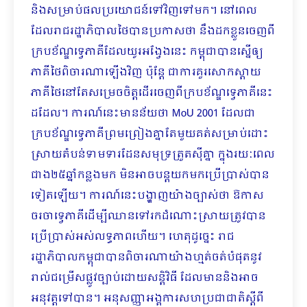
និងសម្រាប់ផលប្រយោជន៍ទៅវិញទៅមក។ នៅពេល
ដែលរាជរដ្ឋាភិបាលថៃបានប្រកាសថា នឹងដកខ្លួនចេញពី
ក្របខ័ណ្ឌទ្វេភាគីដែលយូរអង្វែងនេះ កម្ពុជាបានស្នើឲ្យ
ភាគីថៃពិចារណាឡើងវិញ ប៉ុន្តែ ជាការគួរសោកស្ដាយ
ភាគីថៃនៅតែសម្រេចចិត្តដើរចេញពីក្របខ័ណ្ឌទ្វេភាគីនេះ
ដដែល។ ការណ៍នេះមានន័យថា MoU 2001 ដែលជា
ក្របខ័ណ្ឌទ្វេភាគីព្រមព្រៀងគ្នាតែមួយគត់សម្រាប់ដោះ
ស្រាយតំបន់ទាមទារដែនសមុទ្រត្រួតស៊ីគ្នា ក្នុងរយៈពេល
ជាង២៥ឆ្នាំកន្លងមក មិនអាចបន្តយកមកប្រើប្រាស់បាន
ទៀតឡើយ។ ការណ៍នេះបង្ហាញយ៉ាងច្បាស់ថា ឱកាស
ចរចាទ្វេភាគីដើម្បីឈានទៅរកដំណោះស្រាយត្រូវបាន
ប្រើប្រាស់អស់លទ្ធភាពហើយ។ ហេតុដូច្នេះ រាជ
រដ្ឋាភិបាលកម្ពុជាបានពិចារណាយ៉ាងហ្មត់ចត់បំផុតនូវ
រាល់ជម្រើសផ្លូវច្បាប់ដោយសន្តិវិធី ដែលមាននិងអាច
អនុវត្តទៅបាន។ អនុសញ្ញាអង្គការសហប្រជាជាតិស្ដីពី