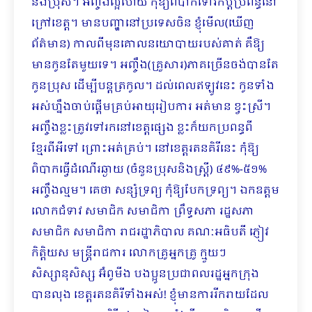
និងប្រុស។ អញ្ចឹងល្អហើយ កុំឱ្យពិបាកទៅរកប្ដីប្រពន្ធនៅ
ក្រៅខេត្ត។ មានបញ្ហានៅប្រទេសចិន ខ្ញុំមើល(ឃើញ
ព័ត៌មាន) កាលពីមុនគោលនយោបាយរបស់គាត់ គឺឱ្យ
មានកូនតែមួយទេ។ អញ្ចឹង(គ្រួសារ)ភាគច្រើនចង់បានតែ
កូនប្រុស ដើម្បីបន្តត្រកូល។ ដល់ពេលឥឡូវនេះ កូនទាំង
អស់ហ្នឹងចាប់ផ្ដើមគ្រប់អាយុរៀបការ អត់មាន ខ្វះស្រី។
អញ្ចឹងខ្លះត្រូវទៅរកនៅខេត្តផ្សេង ខ្លះក៏យកប្រពន្ធពី
ខ្មែរពីអីទៅ ព្រោះអត់គ្រប់​។ នៅខេត្តរតនគិរីនេះ កុំឱ្យ
ពិបាកធ្វើដំណើរឆ្ងាយ (ចំនួនប្រុសនិងស្រ្តី) ៤៩%-៥១%
អញ្ចឹងល្មម។ គេថា សន្សំទ្រព្យ កុំឱ្យបែកទ្រព្យ។ ឯកឧត្តម
លោកជំទាវ សមាជិក សមាជិកា ព្រឹទ្ធសភា រដ្ឋសភា
សមាជិក សមាជិកា រាជរដ្ឋាភិបាល គណៈអធិបតី ភ្ញៀវ
កិត្តិយស មន្រ្តីរាជការ លោកគ្រូអ្នកគ្រូ ក្មួយៗ
សិស្សានុសិស្ស អ៊ំពូមីង បងប្អូនប្រជាពលរដ្ឋអ្នកក្រុង
បានលុង ខេត្តរតនគិរីទាំងអស់! ខ្ញុំមានការរីករាយដែល