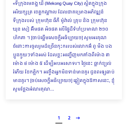
«ទីក្រុងមេគង្គ ឃី (Mekong Quay City) ស្ថិតក្នុងក្រុង
អរិយក្សត្រ ខេត្តកណ្តាល ដែលជាគម្រោងអភិ​វឌ្ឍន៍
ទីក្រុងរបស់ ក្រុមហ៊ុន ធីភី ម៉ូរ៉ាល់ គ្រុប និង ក្រុមហ៊ុន
ឃុន សៀ អ៊ីមផត អិចផត លើផ្ទៃដីទំហំប្រមាណ ២១០
ហិកតា ។ [ចាប់ផ្តើមសេចក្តីអធិប្បាយ១] សូមអរគុណ
ចំពោះការចូលរួមដ៏ច្រើនកុះកររបស់លោកអ៊ំ ពូ មីង បង
ប្អូនក្មួយៗទាំងអស់ ដែលខ្លះអញ្ជើញមកតាំងពីម៉ោង ៣
ម៉ោង ៤ ម៉ោង ៥ ដើម្បីអបអរសាទរ។ ថ្ងៃនេះ ធ្លាក់ខ្យល់
រំភើយ ខែកត្តិក។ អញ្ចឹងអ្នកមិនទាន់មានគូរ ជូនពរឲ្យឆាប់
មានគូរ។ [ចប់សេចក្តីអធិប្បាយ១] ឆ្លៀតក្នុងឱកាសនេះ, ខ្ញុំ
សូមថ្លែងអំណរគុណ…
1
2