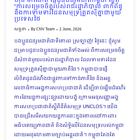
ហ៊ុន ម៉ាណែត ផ្ញើជូនជនរួមជាតិកម្ពុជា ស្ដីពី
“ការសម្រេចចិត្តរបស់រាជរដ្ឋាភិបាល ពាក់ព័ន្ធ
នឹងការទាមទារដែនសមុទ្រត្រួតស៊ីគ្នាជាមួយ
ប្រទេសថៃ
សង្កថា
By
CNV Team
2 June, 2026
បងប្អូនជនរួមជាតិជាទីគោរព ស្រឡាញ់! ថ្ងៃនេះ ខ្ញុំសូម
ជម្រាបជូនបងប្អូនជនរួមជាតិទាំងអស់ ពីការសម្រេចចិត្ត
ដ៏សំខាន់មួយរបស់រាជរដ្ឋាភិបាល ដែលទាមទារដែន
សមុទ្រត្រួតស៊ីគ្នាជាមួយភាគីថៃ។ កម្ពុជាបានផ្ញើ
លិខិតជូនដំណឹងជាផ្លូវការទៅកាន់ភាគីថៃ និងអគ្គ
លេខាធិការអង្គការសហប្រជាជាតិ ដើម្បីចាប់ផ្ដើមដំណើរ
ការនៃយន្តការផ្សះផ្សាដោយបង្ខំ ក្រោមអនុសញ្ញាអង្គ
ការសហប្រជាជាតិស្ដីពីនីតិសមុទ្រ UNCLOS។ យើង
បានជ្រើសរើសយកយន្តការនេះក្នុងគោលដៅការពារ
អធិបតេយ្យភាពជាតិ និងសិទ្ធិលើដែនសមុទ្ររបស់កម្ពុជា
ដោយអនុលោមតាមច្បាប់អន្តរជាតិ។ កម្ពុជាតែងតែ