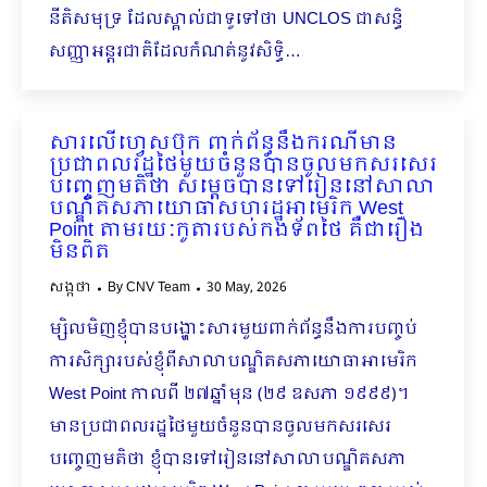
នីតិសមុទ្រ ដែលស្គាល់ជាទូទៅថា UNCLOS ជាសន្ធិ
សញ្ញាអន្តរជាតិដែលកំណត់នូវសិទ្ធិ…
សារលើហ្វេសប៊ុក ពាក់ព័ន្ធនឹងករណីមាន
ប្រជាពលរដ្ឋថៃមួយចំនួនបានចូលមកសរសេរ
បញ្ចេញមតិថា សម្ដេចបានទៅរៀននៅសាលា
បណ្ឌិតសភាយោធាសហរដ្ឋអាមេរិក West
Point តាមរយៈកូតារបស់កងទ័ពថៃ គឺជារឿង
មិនពិត
សង្កថា
By
CNV Team
30 May, 2026
ម្សិលមិញខ្ញុំបានបង្ហោះសារមួយពាក់ព័ន្ធនឹងការបញ្ចប់
ការសិក្សារបស់ខ្ញុំពីសាលាបណ្ឌិតសភាយោធាអាមេរិក
West Point កាលពី ២៧ឆ្នាំមុន (២៩ ឧសភា ១៩៩៩)។
មានប្រជាពលរដ្ឋថៃមួយចំនួនបានចូលមកសរសេរ
បញ្ចេញមតិថា ខ្ញុំបានទៅរៀននៅសាលាបណ្ឌិតសភា