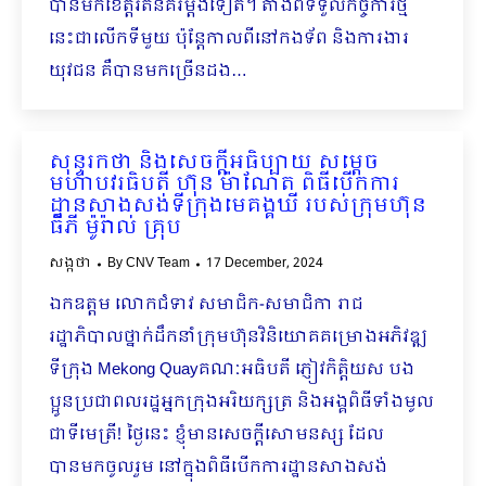
បានមកខេត្តរតនគិរីម្ដងទៀត។ តាំងពីទទួលកិច្ចការថ្មី
នេះជាលើកទីមួយ ប៉ុន្តែកាលពីនៅកងទ័ព និងការងារ
យុវជន គឺបានមកច្រើនដង…
សុន្ទរកថា និងសេចក្ដីអធិប្បាយ សម្ដេច
មហាបវរធិបតី ហ៊ុន ម៉ាណែត ពិធីបើកការ
ដ្ឋានសាងសង់ទីក្រុងមេគង្គឃី របស់ក្រុមហ៊ុន
ធីភី ម៉ូរ៉ាល់ គ្រុប
សង្កថា
By
CNV Team
17 December, 2024
ឯកឧត្តម លោកជំទាវ សមាជិក-សមាជិកា រាជ
រដ្ឋាភិបាលថ្នាក់ដឹកនាំក្រុមហ៊ុនវិនិយោគគម្រោងអភិវឌ្ឍ
ទីក្រុង Mekong Quayគណៈអធិបតី ភ្ញៀវកិត្តិយស បង
ប្អូនប្រជាពលរដ្ឋអ្នកក្រុងអរិយក្សត្រ និងអង្គពិធីទាំងមូល
ជាទីមេត្រី!​ ថ្ងៃនេះ ខ្ញុំមានសេចក្តីសោមនស្ស ដែល
បានមកចូលរួម នៅក្នុងពិធីបើកការដ្ឋានសាងសង់