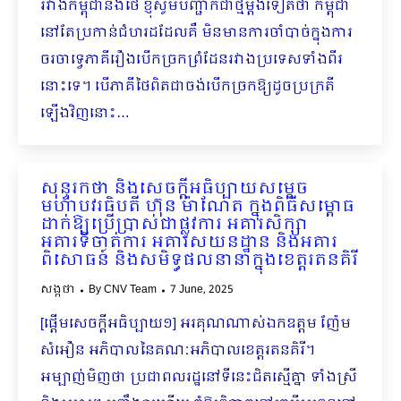
រវាងកម្ពុជានិងថៃ ខ្ញុំសូមបញ្ជាក់ជាថ្មីម្ដងទៀតថា កម្ពុជា
នៅតែប្រកាន់ជំហរដដែលគឺ មិនមានការចាំបាច់ក្នុងការ
ចរចាទ្វេភាគីរឿងបើកច្រកព្រំដែនរវាងប្រទេសទាំងពីរ
នោះទេ។ បើភាគីថៃពិតជាចង់បើកច្រកឱ្យដូចប្រក្រតី
ឡើងវិញនោះ…
សុន្ទរកថា និងសេចក្ដីអធិប្បាយសម្ដេច
មហាបវរធិបតី ហ៊ុន ម៉ាណែត ក្នុងពិធីសម្ពោធ
ដាក់ឱ្យប្រើប្រាស់ជាផ្លូវការ អគារសិក្សា
អគារទីចាត់ការ អគារសយនដ្ឋាន និងអគារ
ពិសោធន៍ និងសមិទ្ធផលនានាក្នុងខេត្តរតនគិរី
សង្កថា
By
CNV Team
7 June, 2025
[ផ្ដើមសេចក្តីអធិប្បាយ១] អរគុណណាស់ឯកឧត្តម ញ៉ែម
សំអឿន អភិបាលនៃគណៈអភិបាលខេត្តរតនគិរី។
អម្បាញ់មិញថា ប្រជាពលរដ្ឋនៅទីនេះជិតស្មើគ្នា ទាំងស្រី