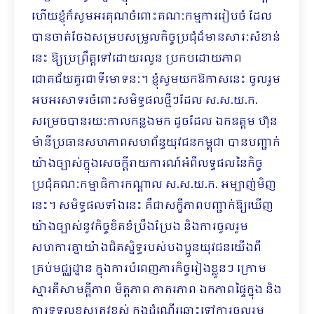
ហើយខ្ញុំក៏សូមអរគុណចំពោះគណៈកម្មការរៀបចំ ដែល
បានចាត់ចែងសម្របសម្រួលកិច្ចប្រជុំដ៏មានសារៈសំខាន់
នេះ ឱ្យប្រព្រឹត្តទៅដោយរលូន ប្រកប​ដោយ​ភាព
ជោគជ័យគួរជាទីមោទនៈ។ ខ្ញុំសូមយកឱកាសនេះ ចូលរួម
អបអរសាទរចំពោះសមិទ្ធផលថ្មីៗដែល ស.ស.យ.ក.
សម្រេចបានរយៈកាលកន្លងមក ដូចដែល ឯកឧត្តម ហ៊ុន
ម៉ានីប្រធានសហភាពសហព័ន្ធយុវជនកម្ពុជា បានបញ្ជាក់
យ៉ាងច្បាស់ក្នុងសេចក្តីរាយការណ៍អំពីលទ្ធផលនៃកិច្ច
ប្រជុំគណៈកម្មាធិការកណ្តាល ស.ស.យ.ក. អម្បាញ់មិញ
នេះ។ សមិទ្ធផលទាំងនេះ គឺជាសក្ខីភាពបញ្ជាក់ឱ្យឃើញ
យ៉ាងច្បាស់នូវកិច្ចខិតខំប្រឹងប្រែង និងការចូលរួម
សហការ​គ្នាយ៉ាងជិតស្និទ្ធរបស់បងប្អូនយុវជនយើងពី
គ្រប់មជ្ឈដ្ឋាន ក្នុងការបំពេញភារកិច្ចរៀងខ្លួនៗ ក្រោម​
ស្មារតីសាមគ្គីភាព មិត្តភាព ភាតរភាព ឯកភាពផ្ទៃក្នុង និង
ការទទួលខុសត្រូវខ្ពស់ ក្នុងដំណើរឆ្ពោះទៅការចូលរួម​