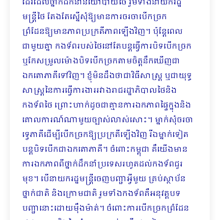
ដែរដែលថ្នាក់ដឹកនាំនយោបាយថៃ រួមទាំងនាយករដ្ឋ
មន្ត្រីថៃ តែងតែស្នើសុំឱ្យមានការចរចាបើកច្រក
ព្រំដែនឱ្យមានភាពប្រក្រតីភាពឡើងវិញ។ ប៉ុន្តែពេល
ជាមួយគ្នា កងទ័ពរបស់ថៃនៅតែបន្តធ្វើការបិទបើកច្រក
ឬកែសម្រួលម៉ោងបិទបើកច្រកតាមចិត្តនឹកឃើញជា
ឯកតោភាគីទៅវិញ។ ខ្ញុំមិនដឹងថាជាវិធីសាស្ត្រ ឬជាយុទ្ធ
សាស្ត្រនៃការធ្វើការងាររវាងរាជរដ្ឋាភិបាលថៃនិង
កងទ័ពថៃ ព្រោះហាក់ដូចជាគ្មានការឯកភាពផ្ទៃក្នុងនិង
គោលការណ៍ណាមួយច្បាស់លាស់សោះ។ ម្នាក់សុំចរចា
ទ្វេភាគីដើម្បីបើកច្រកឱ្យប្រក្រតីឡើងវិញ រីឯម្នាក់ទៀត
បន្តបិទបើកជាឯកតោភាគី។ ចំពោះកម្ពុជា គឺយើងមាន
ការឯកភាពពីថ្នាក់ដឹកនាំប្រទេសរហូតដល់កងទ័ពជួរ
មុខ។ បើនាយករដ្ឋមន្ត្រីចេញបញ្ជាអ្វីមួយ គ្រប់ស្ថាប័ន
ថ្នាក់ជាតិ និងក្រោមជាតិ រួមទាំងកងទ័ពគឺអនុវត្តបទ
បញ្ជានោះដោយម៉ឺងម៉ាត់។ ចំពោះការបើកច្រកព្រំដែន