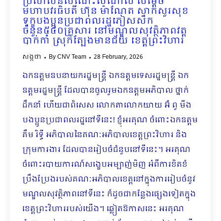
ប្រសាសន៍សំណេះសំណាល សម្តេច
មហាបវរធិបតី ហ៊ុន ម៉ាណែត សាកសួរសុខ
ទុក្ខបងប្អូនប្រជាពលរដ្ឋភៀសសឹក
ចំនួន៥៤០គ្រួសារ នៅមណ្ឌលសុវត្ថិភាពវត្ត
បាក់កាំ ស្រុកត្បែងមានជ័យ​ ខេត្តព្រះវិហារ
សង្កថា
By
CNV Team
28 February, 2026
ឯកឧត្តមឧបនាយករដ្ឋមន្រ្តី ឯកឧត្តមទេសរដ្ឋមន្រ្តី ឯក
ឧត្តមរដ្ឋមន្រ្តី ដែលបានចូលរួមឯកឧត្តមអភិបាល ថ្នាក់
ដឹកនាំ ហើយជាពិសេស លោកតាលោកយាយ អ៊ំ ពូ មីង
បងប្អូនប្រជាពលរដ្ឋនៅទីនេះ! ខ្ញុំអរគុណ ចំពោះឯកឧត្តម
គឹម រិទ្ធី អភិបាលនៃគណៈអភិបាលខេត្តព្រះវិហារ និង
ក្រុមការងារ ដែលបានរៀបចំជំនួបនៅទីនេះ។ អរគុណ
ចំពោះរបាយការណ៍សង្ខេបអម្បាញ់មិញ អំពីការខិតខំ
ប្រឹងប្រែងរបស់គណៈអភិបាលខេត្តនៅក្នុងការរៀបចំនូវ
មណ្ឌលសុវត្ថិភាពនៅទីនេះ ក៏ដូចជាកន្លែងផ្សេងទៀតក្នុង
ខេត្តព្រះវិហាររបស់យើង។ ឆ្លៀតឱកាសនេះ អរគុណ