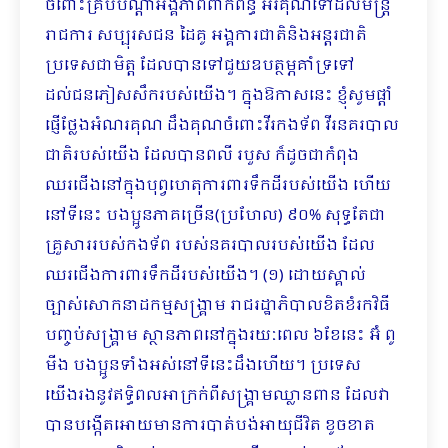
ចំពោះគ្រប់បណ្ដាអង្គភាពពាក់ព័ន្ធ អរគុណទៅដល់មន្រ្តី
រាជការ សប្បុរសជន ដៃគូ អង្គការជាតិនិងអន្តរជាតិ
ប្រទេសជាមិត្ត ដែលបានទៅជួយឧបត្ថម្ភគាំទ្រទៅ
ដល់ជនភៀសសឹករបស់យើង។ ក្នុងឱកាសនេះ ខ្ញុំសូមផ្ដាំ
ផ្ញើថ្លែងអំណរគុណ ដឹងគុណចំពោះវីរកងទ័ព វីរនគរបាល
ជាតិរបស់យើង ដែលបានពលី របួស ក៏ដូចជាកំពុង
ឈរជើងនៅក្នុងបុព្វហេតុការពារទឹកដីរបស់យើង ហើយ
នៅទីនេះ បងប្អូនភាគច្រើន(ប្រហែល) ៩០% សុទ្ធតែ​ជា
គ្រួសាររបស់កងទ័ព របស់នគរបាលរបស់យើង ដែល
ឈរជើងការពារទឹកដីរបស់យើង។ (១) ដោយស្គាល់
ច្បាស់សោកនាដកម្មសង្រ្គាម រាជរដ្ឋាភិបាលខិតខំរកវិធី
បញ្ចប់សង្រ្គាម ស្ថានភាពនៅក្នុងរយៈពេល ៦ខែនេះ អ៊ំ ពូ
មីង បងប្អូនទាំងអស់នៅទីនេះដឹងហើយ។ ប្រទេស
យើងរងនូវឥទ្ធិពលអាក្រក់ពីសង្រ្គាមឈ្លានពាន ដែលវា
បានបង្កើតអោយមានការបាត់បង់អាយុជីវិត ខូចខាត