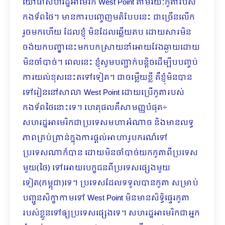
យោធាសហរដ្ឋអាមេរិក West Point តាមរយៈកូតារបស់
កងទ័ពថៃ។ មានការបញ្ចេញមតិបែបនេះ ជាច្រើនលើក
រួចមកហើយ ដែលខ្ញុំ មិនដែលឆ្លើយតប ដោយសារមិន
ចង់យកបញ្ហានេះមកបកស្រាយនាំអោយវែងឆ្ងាយដោយ
មិនចាំបាច់។ ពេលនេះ ខ្ញុំសូមបញ្ជាក់បន្តិចដើម្បីបបញ្ចប់
ការយល់ខុសនេះតទៅទៀត។ ជាចម្លើយខ្លី គឺខ្ញុំមិនបាន
ទៅរៀននៅសាលា West Point ដោយប្រើកូតារបស់
កងទ័ពថៃនោះទេ។ ហេតុផលគឺសាមញ្ញបំផុត÷
សហរដ្ឋអាមេរិកជាប្រទេសមហាអំណាច និងមានលទ្ធ
ភាពគ្រប់គ្រាន់ក្នុងការផ្តល់អាហារូបករណ៍ទៅ
ប្រទេសណាក៏បាន ដោយមិនចាំបាច់យកកូតាពីប្រទេស
មួយ(ថៃ) ទៅអោយបេក្ខជនពីប្រទេសផ្សេងមួយ
ទៀត(កម្ពុជា)ទេ។ ប្រទេសដែលទទួលបានកូតា សម្រាប់
បញ្ជូនសិក្ខាកាមទៅ West Point មិនមានសិទ្ធិផ្ទេរកូតា
របស់ខ្លួនទៅឲ្យប្រទេសផ្សេងទេ។ សហរដ្ឋអាមេរិកជាអ្នក