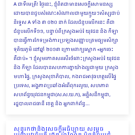
A ជាទីមេត្រី! ថ្ងៃនេះ, ខ្ញុំពិតជាមានសេចក្ដីសោមនស្ស
ដោយបានជួបសំណេះសំណាលជាមួយក្មួយៗសិស្សជាប់
និទ្ទេស A ទាំង ៣ ០២០ នាក់ ដែលជំនួបលើកនេះ គឺជា
ជំនួបលើកទី១១, បន្ទាប់ពីក្រសួងអប់រំ យុវជន និង កីឡា
បានធ្វើការកែទម្រង់ការប្រឡងសញ្ញាបត្រមធ្យមសិក្សា
ទុតិយភូមិ នៅឆ្នាំ ២០១៣ ក្រោមពាក្យស្លោក «អ្នកចេះ
គឺជាប់» ។ ខ្ញុំសូមកោតសរសើរចំពោះក្រសួងអប់រំ យុវជន
និង កីឡា ដែលបានសហការគ្នាយ៉ាងល្អជាមួយ ក្រសួង
មហាផ្ទៃ, ក្រសួងសុខាភិបាល, កងរាជអាវុធហត្ថលើផ្ទៃ
ប្រទេស, អង្គភាពប្រឆាំងអំពើពុករលួយ, សហភាព
សហព័ន្ធយុវជនកម្ពុជា(ស.ស.យ.ក), អគ្គិសនីកម្ពុជា,
រដ្ឋបាលរាជធានី ខេត្ត និង អ្នកពាក់ព័ន្ធ…
សុន្ទរកថានិងសេចក្ដីអធិប្បាយ សម្ដេច