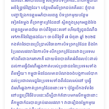
នៃគណៈអភិបាលខេត្ត សម្រេចបិទច្រកនេះខាងកម្ពុជាជា
អចិន្ត្រៃយ៍វិញដែរ។ បន្ថែមពីលើច្រកជប់គគីរនេះ ខ្ញុំបាន
បញ្ជាឱ្យឯកឧត្តមអភិបាលខេត្ត បិទច្រកមួយបន្ថែម
ទៀតតែម្ដង គឺច្រកទ្វារព្រំដែនជាំ ស្ថិតក្នុងស្រុកអន្លង់វែង
ខេត្តឧត្តរមានជ័យ ចាប់ពីថ្ងៃនេះតទៅ ហើយឱ្យជូនដំណឹង
ទៅភាគីថៃវិញផងដែរ។ ចាប់ពីថ្ងៃទី ៧ មិថុនា ឆ្នាំ ២០២៥
កងទ័ពថៃបានប្រើប្រាស់វិធានការបិទច្រកព្រំដែន និងកែ
ប្រែពេលវេលានៃការបិទ-បើកច្រកព្រំដែនរវាងប្រទេស
ទាំងពីរជាឯកតោភាគី ដោយមិនបានគិតអំពីផលប៉ះពាល់
ដល់ការធ្វើដំណើរឆ្លងកាត់របស់ប្រជាជននៃប្រទេសទាំង
ពីរឡើយ។ កម្ពុជាមិនដែលមានបំណងចង់បង្កការលំបាក
ដល់ប្រជាពលរដ្ឋនៃប្រទេសទាំងពីរដែលរស់នៅ ឬធ្វើ
ដំណើរឆ្លងកាត់ច្រកព្រំដែននោះទេ។ ប៉ុន្តែបើកងទ័ពថៃ
នៅបន្តប្រើវិធីបែបនេះដើម្បីដាក់គំនាបមកលើកម្ពុជានោះ
គឺកម្ពុជាកំដរបានគ្រប់ពេលវេលា។ វាជារឿងចម្លែកមួយ