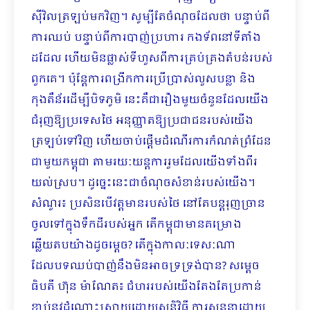
ស៊ីវិលត្រឡប់មកវិញ។ សូម្បីតែចំណុចដែលថា បន្ទាប់ពី
ការឈប់ បន្ទាប់ពីការបាញ់ប្រហារ កងទ័ពនៅទីតាំង
ដដែល ហើយមិនផ្លាស់ទីហួសពីការគ្រប់គ្រងតំបន់របស់
ពួកគេ។ ប៉ុន្តែការពង្រីកការប្រើប្រាស់លួសបន្លា និង
កុងតឺន័រដើម្បីបិទភូមិ នេះគឺជារឿងមួយចំនួនដែលយើង
ជំរុញឱ្យប្រទេសថៃ អនុញ្ញាតឱ្យប្រជាជនរបស់យើង
ត្រឡប់ទៅវិញ ហើយចាប់ផ្តើមដំណើរការកំណត់ព្រំដែន
ជាមួយកម្ពុជា តាមរយៈយន្តការរួមដែលយើងទាំងពីរ
យល់ស្រប។ ដូច្នេះនេះជាចំណុចសំខាន់របស់យើង។
សំណួរ៖ ប្រសិនបើវត្តមានរបស់ថៃ នៅតែបន្តរុញច្រាន
ចូលទៅក្នុងទឹកដីរបស់អ្នក តើកម្ពុជាមានគម្រោង
ឆ្លើយតបយ៉ាងដូចម្តេច? តើក្នុងកាលៈទេសៈណា
ដែលបទឈប់បាញ់នឹងមិនអាចទ្រទ្រង់បាន? សម្តេច
ធិបតី ហ៊ុន ម៉ាណែត៖ ជំហររបស់យើងតែងតែប្រកាន់
ខ្ជាប់នូវដំណោះស្រាយដោយសន្តិវិធី ការសន្ទនាដោយ