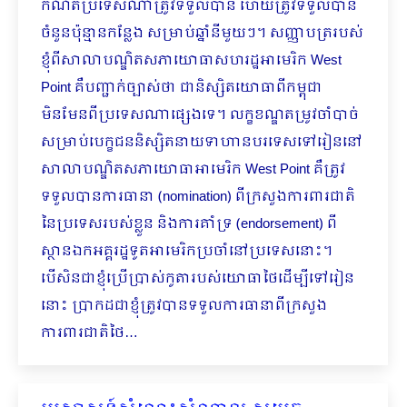
កំណត់ប្រទេសណាត្រូវទទួលបាន ហើយត្រូវទទួលបាន
ចំនួនប៉ុន្មានកន្លែង សម្រាប់ឆ្នាំនីមួយៗ។ សញ្ញាបត្ររបស់
ខ្ញុំពីសាលាបណ្ឌិតសភាយោធាសហរដ្ឋអាមេរិក West
Point គឺបញ្ជាក់ច្បាស់ថា ជានិស្សិតយោធាពីកម្ពុជា
មិនមែនពីប្រទេសណាផ្សេងទេ។ លក្ខខណ្ឌតម្រូវចាំបាច់
សម្រាប់បេក្ខជននិស្សិតនាយទាហានបរទេសទៅរៀននៅ
សាលាបណ្ឌិតសភាយោធាអាមេរិក West Point គឺត្រូវ
ទទួលបានការធានា (nomination) ពីក្រសួងការពារជាតិ
នៃប្រទេសរបស់ខ្លួន និងការគាំទ្រ (endorsement) ពី
ស្ថានឯកអគ្គរដ្ឋទូតអាមេរិកប្រចាំនៅប្រទេសនោះ។
បើសិនជាខ្ញុំប្រើប្រាស់កូតារបស់យោធាថៃដើម្បីទៅរៀន
នោះ ប្រាកដជាខ្ញុំត្រូវបានទទួលការធានាពីក្រសួង
ការពារជាតិថៃ…