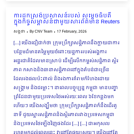
ការដកស្រង់ប្រសាសន៍របស់ សម្ដេចធិបតី
ក្នុងកិច្ចសម្ភាសន៍ជាមួយសារព័ត៌មាន Reuters
សង្កថា
By
CNV Team
17 February, 2026
[…] យើងជឿជាក់ថា ក្រុមប្រឹក្សាសន្តិភាពនឹងក្លាយជាការ
បន្ថែមដ៏មានតម្លៃមួយចំពោះយន្តការរបស់អង្គការ
អន្តរជាតិដែលមានស្រាប់ ដើម្បីលើកកម្ពស់សន្តិភាព ស្ថិរ
ភាព កសាងនិងធានាសន្តិភាពនៅក្នុងតំបន់ជាច្រើន
ដែលរងផលប៉ះពាល់ និងរងការគំរាមកំហែងដោយ
សង្គ្រាម និងជម្លោះ។ នាពេលបច្ចុប្បន្ន កម្ពុជា មានបញ្ហា
ព្រំដែនជាមួយប្រទេសថៃអស់រយៈពេល ៦ខែកន្លងមក
ហើយៗ យើងសង្ឃឹមថា ក្រុមប្រឹក្សាសន្តិភាពក៏នឹងដើរតួ
នាទី ជួយស្តារសន្តិភាពនិងស្ថិរភាពរវាងប្រទេសកម្ពុជា
និងប្រទេសថៃឡើងវិញផងដែរ […] […] ជាអកុសល
រហូតមកដល់ពេលនេះ វានៅតែផុយស្រួយ។ យើងនៅតែ