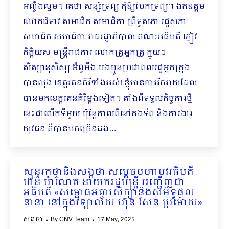
អញ្ចឹងល្មម។ គេថា សន្សំទ្រព្យ កុំឱ្យបែកទ្រព្យ។ ឯកឧត្តម
លោកជំទាវ សមាជិក សមាជិកា ព្រឹទ្ធសភា រដ្ឋសភា
សមាជិក សមាជិកា រាជរដ្ឋាភិបាល គណៈអធិបតី ភ្ញៀវ
កិត្តិយស មន្រ្តីរាជការ លោកគ្រូអ្នកគ្រូ ក្មួយៗ
សិស្សានុសិស្ស អ៊ំពូមីង បងប្អូនប្រជាពលរដ្ឋអ្នកក្រុង
បានលុង ខេត្តរតនគិរីទាំងអស់! ខ្ញុំមានការរីករាយដែល
បានមកខេត្តរតនគិរីម្ដងទៀត។ តាំងពីទទួលកិច្ចការថ្មី
នេះជាលើកទីមួយ ប៉ុន្តែកាលពីនៅកងទ័ព និងការងារ
យុវជន គឺបានមកច្រើនដង…
សុន្ទរកថានិងសង្កថា សម្តេចមហាបវរធិបតី
ហ៊ុន ម៉ាណែត នាយករដ្ឋមន្ត្រី អញ្ជើញជា
អធិបតី «សម្ពោធអគារសិក្សានិងសមិទ្ធផល
នានា នៅក្នុងវិទ្យាល័យ ហ៊ុន សែន ប្រម៉ោយ»
សង្កថា
By
CNV Team
17 May, 2025