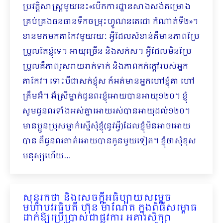
ប្រវត្តិសាស្ត្រមួយនេះ«បើកការដ្ឋានសាងសង់គម្រោង
គ្រប់គ្រងធនធានទឹកចម្រុះហ្វូណនតេជោ កំណាត់ទី២»។
ខានមកមកតាកែវមួយរយៈ អ្វីដែលសំខាន់គឺមានភាពប្រែ
ប្រួលតែខ្ញុំទេ។ អាយុច្រើន និងសក់ស។ អ្វីដែលមិនប្រែ
ប្រួលគឺភាពរួស​រាយរាក់ទាក់ និងភាពកក់ក្ដៅរបស់អ្នក
តាកែវ។ ទោះបីជាសក់ខ្ញុំស ក៏អត់មានអ្នកហៅខ្ញុំតា ហៅ
ត្រឹមអ៊ំ។ អ៊ំស្រីម្នាក់ជូនពរខ្ញុំអោយបានអាយុ១២០។ ខ្ញុំ
សូមជូនពរទាំងអស់គ្នាអោយរស់បានអាយុដល់១២០។
មានប្អូនប្រុសម្នាក់ស្នើសុំខ្ញុំ(នូវអ្វី)ដែលខ្ញុំមិនអាចអោយ
បាន គឺជូនពរគាត់អោយបានកូនមួយទៀត។ ខ្ញុំថាសុំខុស
មនុស្សហើយ…
សុន្ទរកថា និងសេចក្ដីអធិប្បាយសម្ដេច
មហាបវរធិបតី ហ៊ុន ម៉ាណែត ក្នុងពិធីសម្ពោធ
ដាក់ឱ្យប្រើប្រាស់ជាផ្លូវការ អគារសិក្សា