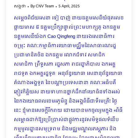
សង្កថា
By
CNV Team
5 April, 2025
សម្តេចពិជ័យសេនា ទៀ បាញ់ នាយឧត្តមសេនីយ៍ផុតលេខ
ផ្កាយមាស ៥ ឧត្តមប្រឹក្សាផ្ទាល់ព្រះមហាក្សត្ ឯកឧត្តម
ឧត្តមសេនីយ៍ឯក Cao Qingfeng នាយរងសេនាធិការ
ចម្រុះ គណៈកម្មាធិការយោធាមជ្ឈឹមនៃសាធារណរដ្ឋ
ប្រជាមានិតចិន​ ឯកឧត្តម លោកជំទាវ សមាជិក
សមាជិកា ព្រឹទ្ធសភា រដ្ឋសភា រាជរដ្ឋាភិបាល ឯកអគ្គ
រាជទូត ឯកអគ្គរដ្ឋទូត អនុព័ន្ធយោធា សេនានុព័ន្ធយោធា
តំណាងអង្គទូត នៃបណ្តាប្រទេសនានា គណៈអធិបតី
ភ្ញៀវកិត្តិយស នាយទាហានថ្នាក់ដឹកនាំយោធិនទាំងអស់
នៃកងយោធពលខេមរភូមិន្ទ​ និងអង្គពិធីជាទីមេត្រី! ថ្ងៃ
នេះ ខ្ញុំមានសេចក្តីរីករាយ ដោយបានមកចូលរួមក្នុង «ពិធី
សម្ពោធដាក់ឱ្យប្រើប្រាស់ជាផ្លូវការនូវសមិទ្ធផលទំនើប
កម្មមូលដ្ឋានសមុទ្ររាម និងមជ្ឈមណ្ឌលភស្តុភារ និង