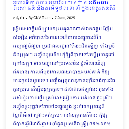
អគារទីចាត់ការ អគារសយនដ្ឋាន និងអគារ
ពិសោធន៍ និងសមិទ្ធផលនានាក្នុងខេត្តរតនគិរី
សង្កថា
By
CNV Team
7 June, 2025
[ផ្ដើមសេចក្តីអធិប្បាយ១] អរគុណណាស់ឯកឧត្តម ញ៉ែម
សំអឿន អភិបាលនៃគណៈអភិបាលខេត្តរតនគិរី។
អម្បាញ់មិញថា ប្រជាពលរដ្ឋនៅទីនេះជិតស្មើគ្នា ទាំងស្រី
និងប្រុស។ អញ្ចឹងល្អហើយ កុំឱ្យពិបាកទៅរកប្ដីប្រពន្ធនៅ
ក្រៅខេត្ត។ មានបញ្ហានៅប្រទេសចិន ខ្ញុំមើល(ឃើញ
ព័ត៌មាន) កាលពីមុនគោលនយោបាយរបស់គាត់ គឺឱ្យ
មានកូនតែមួយទេ។ អញ្ចឹង(គ្រួសារ)ភាគច្រើនចង់បានតែ
កូនប្រុស ដើម្បីបន្តត្រកូល។ ដល់ពេលឥឡូវនេះ កូនទាំង
អស់ហ្នឹងចាប់ផ្ដើមគ្រប់អាយុរៀបការ អត់មាន ខ្វះស្រី។
អញ្ចឹងខ្លះត្រូវទៅរកនៅខេត្តផ្សេង ខ្លះក៏យកប្រពន្ធពី
ខ្មែរពីអីទៅ ព្រោះអត់គ្រប់​។ នៅខេត្តរតនគិរីនេះ កុំឱ្យ
ពិបាកធ្វើដំណើរឆ្ងាយ (ចំនួនប្រុសនិងស្រ្តី) ៤៩%-៥១%