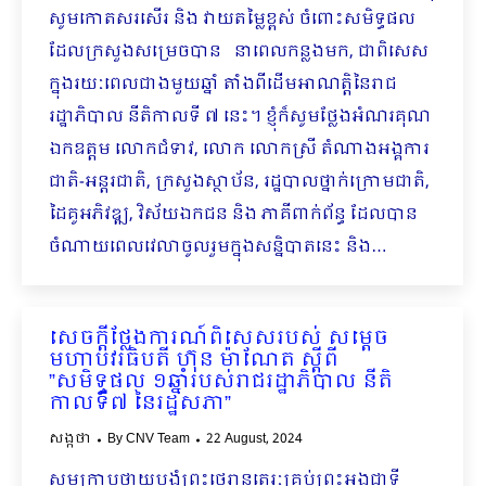
សូមកោតសរសើរ និង វាយតម្លៃខ្ពស់ ចំពោះសមិទ្ធផល
ដែលក្រសួងសម្រេចបាន​ នាពេលកន្លងមក, ជាពិសេស
ក្នុងរយៈពេលជាងមួយឆ្នាំ តាំងពីដើមអាណត្តិនៃរាជ
រដ្ឋាភិបាល នីតិកាលទី ៧ នេះ។ ខ្ញុំក៏សូមថ្លែងអំណរគុណ
ឯកឧត្តម លោកជំទាវ, លោក លោកស្រី តំណាងអង្គការ
ជាតិ-អន្តរជាតិ, ក្រសួងស្ថាប័ន, រដ្ឋបាលថ្នាក់ក្រោមជាតិ,
ដៃគូអភិវឌ្ឍ, វិស័យឯកជន និង ភាគី​ពាក់ព័ន្ធ ដែលបាន
ចំណាយពេលវេលាចូលរួមក្នុងសន្និបាតនេះ និង…
សេចក្ដីថ្លែងការណ៍ពិសេសរបស់ សម្ដេច
មហាបវរធិបតី ហ៊ុន​ ម៉ាណែត ស្ដីពី
”សមិទ្ធផល ១ឆ្នាំរបស់រាជរដ្ឋាភិបាល នីតិ
កាលទី៧ នៃរដ្ឋសភា”
សង្កថា
By
CNV Team
22 August, 2024
សូមក្រាបថ្វាយបង្គំព្រះថេរានុត្ថេរៈគ្រប់ព្រះអង្គ​ជាទី