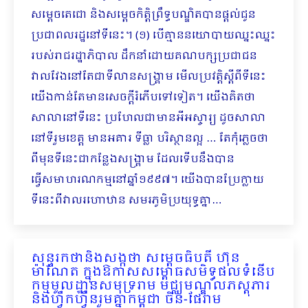
សម្ដេចតេជោ និងសម្ដេចកិត្តិព្រឹទ្ធបណ្ឌិតបានផ្ដល់ជូន
ប្រជាពលរដ្ឋនៅទីនេះ។ (១) បើគ្មាននយោបាយឈ្នះឈ្នះ
របស់រាជរដ្ឋាភិបាល ដឹកនាំដោយគណបក្សប្រជាជន
វាលវែងនៅតែជាទីលានសង្គ្រាម មើលប្រវត្តិស្តីពីទីនេះ
យើងកាន់តែមានសេចក្ដីរំភើបទៅទៀត។ យើងគិតថា
សាលានៅទីនេះ ប្រហែលជាមានអីអស្ចារ្យ ដូចសាលា
នៅទីរួមខេត្ត មានអគារ ទីធ្លា បរិស្ថានល្អ … តែកុំភ្លេចថា
ពីមុនទីនេះជាកន្លែងសង្គ្រាម ដែលទើបនឹងបាន
ធ្វើសមាហរណកម្មនៅឆ្នាំ១៩៩៧។ យើងបានប្រែក្លាយ
ទីនេះពីវាលរហោឋាន សមរភូមិប្រយុទ្ធគ្នា…
សុន្ទរកថានិងសង្កថា សម្ដេចធិបតី ហ៊ុន
ម៉ាណែត ក្នុងឱកាសសម្ពោធសមិទ្ធផលទំនើប
កម្មមូលដ្ឋានសមុទ្ររាម មជ្ឈមណ្ឌលភស្តុភារ
និងហ្វឹកហ្វឺនរួមគ្នាកម្ពុជា ចិន-ផែរាម