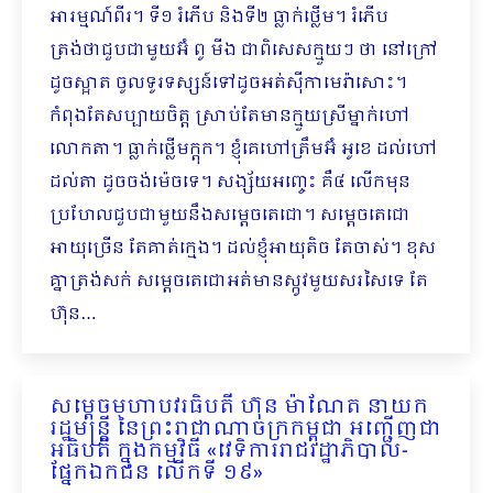
អារម្មណ៍ពីរ។ ទី១ រំភើប និងទី២ ធ្លាក់ថ្លើម។ រំភើប
ត្រង់ថាជួបជាមួយអ៊ំ ពូ មីង ជាពិសេសក្មួយៗ ថា នៅក្រៅ
ដូចស្អាត ចូលទូរទស្សន៍ទៅដូចអត់ស៊ីកាមេរ៉ាសោះ។
កំពុងតែសប្បាយចិត្ត ស្រាប់តែមានក្មួយស្រីម្នាក់ហៅ
លោកតា។ ធ្លាក់ថ្លើមក្តុក។ ខ្ញុំគេហៅត្រឹមអ៊ំ អូខេ ដល់ហៅ
ដល់តា ដូចចង់ម៉េចទេ។ សង្ស័យអញ្ចេះ គឺ៤ លើកមុន
ប្រហែលជួបជាមួយនឹងសម្តេចតេជោ។ សម្តេចតេជោ
អាយុច្រើន តែគាត់ក្មេង។ ដល់ខ្ញុំអាយុតិច តែចាស់។ ខុស
គ្នាត្រង់សក់ សម្តេចតេជោអត់មានស្កូវមួយសរសៃទេ តែ
ហ៊ុន…
សម្តេចមហាប​វរធិបតី ហ៊ុន ម៉ាណែត នាយក
រដ្ឋមន្ត្រី នៃព្រះរាជាណាចក្រកម្ពុជា អញ្ជើញជា
អធិបតី ក្នុងកម្មវិធី «វេទិការរាជរដ្ឋាភិបាល-
ផ្នែកឯកជន លើកទី ១៩»