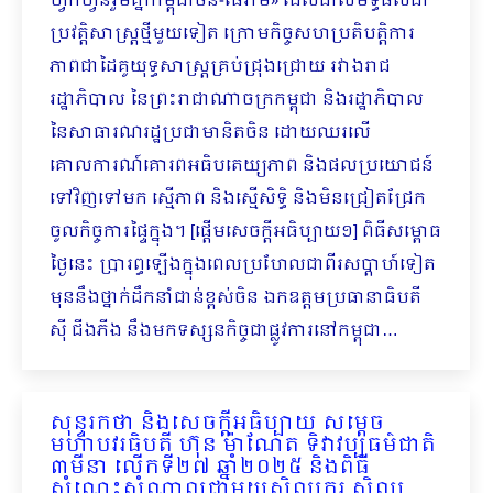
ហ្វឹកហ្វឺនរួមគ្នាកម្ពុជាចិន-ផែរាម» ដែលជាសមិទ្ធផលជា
ប្រវត្តិសាស្រ្តថ្មីមួយទៀត ក្រោមកិច្ចសហប្រតិបត្តិការ
ភាពជាដៃគូយុទ្ធសាស្រ្តគ្រប់ជ្រុងជ្រោយ រវាងរាជ
រដ្ឋាភិបាល នៃព្រះរាជាណាចក្រកម្ពុជា និងរដ្ឋាភិបាល
នៃសាធារណរដ្ឋប្រជាមានិតចិន ដោយឈរលើ
គោលការណ៍គោរពអធិបតេយ្យភាព និងផលប្រយោជន៍
ទៅវិញទៅមក ស្មើភាព និងស្មើសិទ្ធិ និងមិនជ្រៀតជ្រែក
ចូលកិច្ចការផ្ទៃក្នុង។​ [ផ្ដើមសេចក្ដីអធិប្បាយ១] ពិធីសម្ពោធ
ថ្ងៃនេះ ប្រារព្ធឡើងក្នុង​ពេលប្រហែលជាពីរសប្ដាហ៍ទៀត
មុននឹងថ្នាក់ដឹកនាំជាន់ខ្ពស់ចិន ឯកឧត្តមប្រ​ធានាធិបតី
ស៊ី ជីងភីង នឹងមកទស្សនកិច្ចជាផ្លូវការនៅកម្ពុជា…
សុន្ទរកថា និងសេចក្ដីអធិប្បាយ សម្ដេច
មហាបវរធិបតី ហ៊ុន ម៉ាណែត ទិវាវប្បធម៌ជាតិ
៣មីនា លើកទី២៧ ឆ្នាំ២០២៥ និងពិធី
សំណេះសំណាលជាមួយសិល្បករ សិល្ប