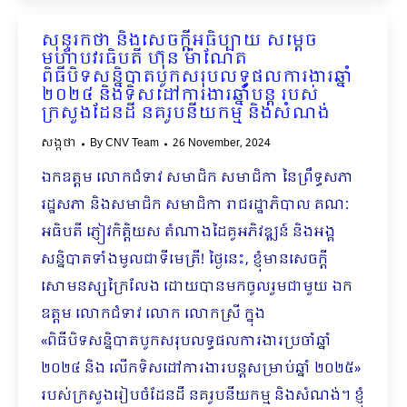
សុន្ទរកថា និងសេចក្ដីអធិប្បាយ សម្ដេច
មហាបវរធិបតី ហ៊ុន ម៉ាណែត
ពិធីបិទសន្និបាតបូកសរុបលទ្ធផលការងារឆ្នាំ
២០២៤ និងទិសដៅការងារឆ្នាំបន្ត របស់
ក្រសួងដែនដី នគរូបនីយកម្ម និងសំណង់
សង្កថា
By
CNV Team
26 November, 2024
ឯកឧត្តម លោកជំទាវ សមាជិក សមាជិកា នៃព្រឹទ្ធសភា
រដ្ឋសភា និងសមាជិក សមាជិកា រាជរដ្ឋាភិបាល គណៈ
អធិបតី ភ្ញៀវកិត្តិយស តំណាងដៃគូអភិវឌ្ឍន៍ និងអង្គ
សន្និបាតទាំងមូលជាទីមេត្រី! ថ្ងៃនេះ, ខ្ញុំមានសេចក្តី
សោមនស្សក្រៃលែង ដោយបានមកចូលរួមជាមួយ ឯក
ឧត្តម លោកជំទាវ លោក លោកស្រី ក្នុង
«ពិធីបិទសន្និបាតបូកសរុបលទ្ធផលការងារប្រចាំឆ្នាំ
២០២៤ និង លើកទិសដៅការងារបន្តសម្រាប់ឆ្នាំ ២០២៥»
របស់ក្រសួងរៀបចំដែនដី នគរូបនីយកម្ម និងសំណង់។ ខ្ញុំ