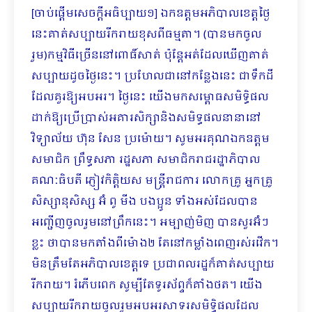
[ចាប់ផ្ដើមសេចក្ដីអធិប្បាយ១] ឯកឧត្តមអភិបាលខេត្តថ្ងៃ
នេះគាត់សប្បាយរីករាយខុសពីធម្មតា។ (បានមកចូល
រួម)កម្មវិធីច្រើននៅពោធិ៍​សាត់ ប៉ុន្តែអត់ដែលឃើញគាត់
សប្បាយដូចថ្ងៃនេះ។ ប្រហែលជានៅកន្លែងនេះ ជាទឹកដី
ដែលគួរឱ្យអបអរ។ ថ្ងៃនេះ យើងមកសម្ពោធសមិទ្ធិផល
ដាក់ឱ្យប្រើប្រាស់អគារសិក្សានិងសមិទ្ធផលនានានៅ
វិទ្យាល័យ ហ៊ុន សែន ប្រម៉ោយ។ សូមអរគុណឯកឧត្តម
សមាជិក ព្រឹទ្ធសភា រដ្ឋសភា សមាជិករាជរដ្ឋាភិបាល
គណៈធិបតី ភ្ញៀវកិត្តិយស មន្ត្រីរាជការ លោកគ្រូ អ្នកគ្រូ
សិស្សានុសិស្ស អ៊ំ ពូ មីង បងប្អូន ទាំងអស់ដែលបាន
អញ្ជើញចូលរួមនៅព្រឹកនេះ។ អម្បាញ់មិញ បានសួរអ៊ំៗ
ខ្លះ ថាបានមកតាំងពីម៉ោង២ តែនៅកម្លាំងពេញរស់រវើក។
មិនត្រឹមតែអភិបាលខេត្តទេ ប្រជាពលរដ្ឋក៏គាត់សប្បាយ
រីករាយ។ រំភើបពេក សូម្បីតែទូរស័ព្ទក៏គាំងថត។ យើង
សប្បាយរីករាយចូលរួមអបអរសាទរសមិទ្ធិផលដែល