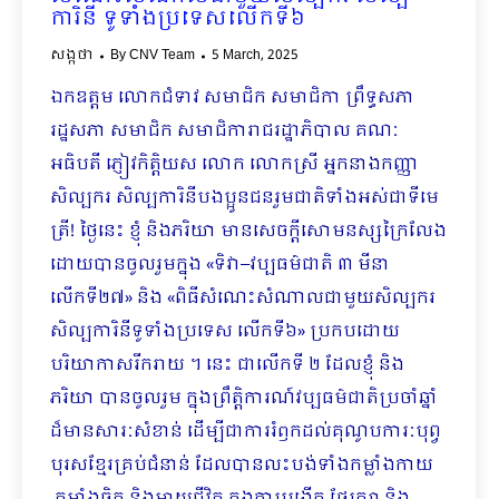
ការិនី ទូទាំងប្រទេសលើកទី៦
សង្កថា
By
CNV Team
5 March, 2025
ឯកឧត្តម លោកជំទាវ សមាជិក សមាជិកា ព្រឹទ្ធសភា
រដ្ឋសភា សមាជិក សមាជិការាជរដ្ឋាភិបាល​ គណៈ
អធិបតី ភ្ញៀវកិត្តិយស​ លោក លោកស្រី អ្នកនាងកញ្ញា
សិល្បករ សិល្បការិនីបងប្អូនជនរួមជាតិទាំងអស់ជាទីមេ
ត្រី! ថ្ងៃនេះ ខ្ញុំ និងភរិយា មានសេចក្ដីសោមនស្សក្រៃលែង
ដោយបានចូលរួមក្នុង «ទិវា–វប្បធម៌ជាតិ ៣ មីនា
លើកទី២៧» និង «ពិធីសំណេះសំណាលជាមួយសិល្បករ
សិល្បការិនីទូទាំងប្រទេស លើកទី៦» ប្រកបដោយ
បរិយាកាសរីករាយ ។ នេះ ជាលើកទី ២ ដែលខ្ញុំ និង
ភរិយា បានចូលរួម ក្នុងព្រឹត្តិការណ៍វប្បធម៌ជាតិប្រចាំឆ្នាំ
ដ៏មានសារៈសំខាន់ ដើម្បីជាការរំឭកដល់គុណូបការៈបុព្វ
បុរសខ្មែរគ្រប់ជំនាន់ ដែលបានលះបង់ទាំងកម្លាំងកាយ