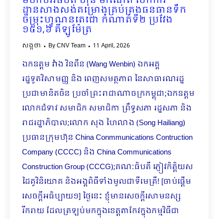
មហាបវរធិបតី ហ៊ុន ម៉ាណែត បើកការ
ដ្ឋានសាងសង់គម្រោងគ្រប់គ្រងធនធានទឹក
ចម្រុះហ្វូណនតេជោ កំណាត់ទី២ ប្រវែង
១៥១,៦ គីឡូម៉ែត្រ
សង្កថា
By
CNV Team
11 April, 2026
ឯកឧត្តម វ៉ាង វិនពីន (Wang Wenbin) ឯកអគ្គ
រដ្ឋទូតវិសាមញ្ញ និង ពេញសមត្ថភាព នៃសាធារណរដ្ឋ
ប្រជាមានិតចិន ប្រចាំព្រះរាជាណាចក្រកម្ពុជា;ឯកឧត្តម
លោកជំទាវ សមាជិក សមាជិកា ព្រឹទ្ធសភា រដ្ឋសភា និង
រាជរដ្ឋាភិបាល;លោក សុង ហៃលាង (Song Hailiang)
ប្រធានក្រុមហ៊ុន China Conmmunications Contruction
Company (CCCC) និង China Communications
Construction Group (CCCG);គណៈធិបតី ភ្ញៀវកិត្តិយស
ដៃគូវិនិយោគ និងអង្គពិធីទាំងមូលជាទីមេត្រី! [ចាប់ផ្តើម
សេចក្ដីអធិប្បាយ១] ថ្ងៃនេះ ខ្ញុំមានសេចក្ដីសោមនស្ស
រីករាយ ដែលត្រឡប់មកក្នុងខេត្តតាកែវក្នុងកម្មវិធីជា