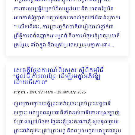
កម្លាំងចិត្ត និងអាយុជីវិត ក្នុងការបង្កើត ថែរក្សា និង
ការពារសម្បត្តិវប្បធម៌ដ៏សម្បូរបែប និង មានតម្លៃមិន
អាចកាត់ថ្លៃបាន បន្សល់ទុកមកដល់កូនចៅជំនាន់ក្រោយ
។ លើសពីនេះ, ការប្រារព្ធទិវាជាតិជារៀងរាល់ឆ្នាំក៏ជា
ព្រឹត្តិការណ៍ពញ្ញាក់អារម្មណ៍ និងការបំផុសឱ្យជនរួមជាតិ
គ្រប់រូប, ទាំងក្នុង និងក្រៅប្រទេស រួបរួមគ្នាការពារ…
សេចក្តីថ្លែងការណ៍ពិសេស ស្តីពីកម្មវិធី
“ផ្តល់ដី ការពារព្រៃ ដើម្បីរួមគ្នាអភិវឌ្ឍ
ដោយចីរភាព”
សង្កថា
By
CNV Team
29 January, 2025
សូមក្រាបថ្វាយបង្គំព្រះថេរ៉ានុថេរៈគ្រប់ព្រះអង្គជាទី
សក្ការៈ!បងប្អូនជនរួមជាតិទាំងអស់ជាទីគោរពស្រឡាញ់
ដ៏ជ្រាលជ្រៅបំផុត! ថ្ងៃនេះខ្ញុំព្រះករុណាខ្ញុំ សូមទូលថ្វាយ
ព្រះថេរ៉ានុថេរៈគ្រប់ព្រះអង្គ និងជម្រាបជូនបងប្អូនជនរួម