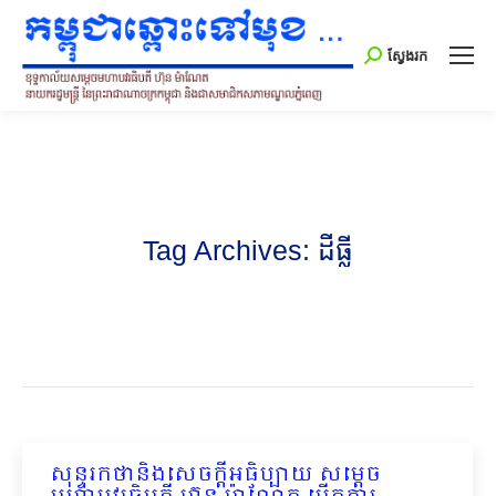
Search:
ស្វែងរក
Tag Archives:
ដីធ្លី
សុន្ទរកថានិងសេចក្ដីអធិប្បាយ សម្ដេច