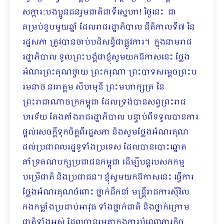
សក្ការៈបងប្អូនជនរួមជាតិជាទីស្នេហា! ថ្ងៃនេះ​ ជា
គម្រប់ខួបមួយឆ្នាំ ដែលរាជរដ្ឋាភិបាល នីតិកាលទី៧ នៃ
រដ្ឋសភា ត្រូវបានចាប់បដិសន្ធិជាផ្លូវការ។ ក្នុងនាមរាជ
រដ្ឋាភិបាល ទូលព្រះបង្គំជាខ្ញុំសូមយកឱកាសនេះ ថ្លែង
អំណរព្រះគុណថ្វាយ ព្រះករុណា ព្រះបាទសម្តេចព្រះប
រមនាថ នរោត្តម សីហមុនី ព្រះមហាក្សត្រ នៃ
ព្រះរាជាណាចក្រកម្ពុជា ដែលទ្រង់បានសព្វព្រះរាជ
ហរទ័យ តែងតាំងរាជរដ្ឋាភិបាល បន្ទាប់ពីទទួលបានការ
ផ្តល់សេចក្តីទុកចិត្តពីរដ្ឋសភា និងសូមថ្លែងអំណរគុណ
ដល់ប្រជាពលរដ្ឋទូទាំងប្រទេស ដែលបានបោះឆ្នោត
គាំទ្រគណបក្សប្រជាជនកម្ពុជា ដើម្បីបន្តបេសកកម្ម
បម្រើជាតិ និងប្រជាជន។ ខ្ញុំសូមយកឱកាសនេះ ធ្វើការ
ថ្លែងអំណរគុណចំពោះ ថ្នាក់ដឹកនាំ មន្រ្តីរាជការស៊ីវិល
កងកម្លាំងប្រដាប់អាវុធ ទាំងថ្នាក់ជាតិ និងថ្នាក់ក្រោម
ជាតិទាំងអស់ ដែលបានរួមគ្នាក្នុងការបំពេញភារកិច្ច