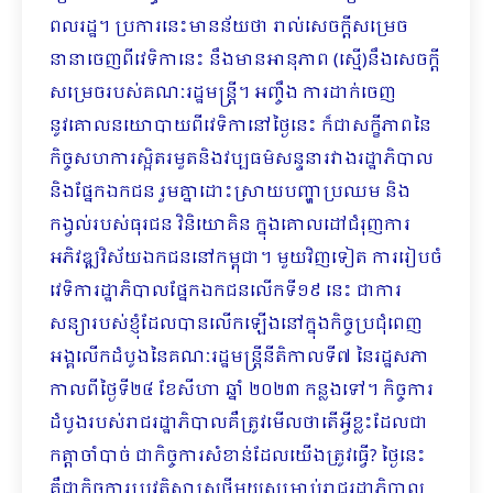
ពលរដ្ឋ។ ប្រការនេះមានន័យថា រាល់សេចក្តីសម្រេច
នានាចេញពីវេទិកានេះ នឹងមានអានុភាព (ស្មើ)នឹងសេចក្តី
សម្រេចរបស់គណៈរដ្ឋមន្ត្រី។ អញ្ចឹង ការដាក់ចេញ
នូវគោលនយោបាយពីវេទិកានៅថ្ងៃនេះ ក៏ជាសក្ខីភាពនៃ
កិច្ចសហការស្អិតរមួតនិងវប្បធម៌សន្ទនារវាងរដ្ឋាភិបាល
និងផ្នែកឯកជន រួមគ្នាដោះស្រាយបញ្ហាប្រឈម និង
កង្វល់របស់ធុរជន វិនិយោគិន ក្នុងគោលដៅជំរុញការ
អភិវឌ្ឍវិស័យឯកជននៅកម្ពុជា។ មួយវិញទៀត ការរៀបចំ
វេទិការដ្ឋាភិបាលផ្នែកឯកជនលើកទី១៩ នេះ ជាការ
សន្យារបស់ខ្ញុំដែលបានលើកឡើងនៅក្នុងកិច្ចប្រជុំពេញ
អង្គលើកដំបូងនៃគណៈរដ្ឋមន្ត្រីនីតិកាលទី៧ នៃរដ្ឋសភា
កាលពីថ្ងៃទី២៤ ខែសីហា ឆ្នាំ ២០២៣ កន្លងទៅ។ កិច្ចការ
ដំបូងរបស់រាជរដ្ឋាភិបាលគឺត្រូវមើលថាតើអ្វីខ្លះដែលជា
កត្តាចាំបាច់ ជាកិច្ចការសំ​ខាន់ដែលយើងត្រូវធ្វើ? ថ្ងៃនេះ
គឺជាកិច្ចការប្រវត្តិសាស្ត្រថ្មីមួយសម្រាប់រាជរដ្ឋាភិបាល