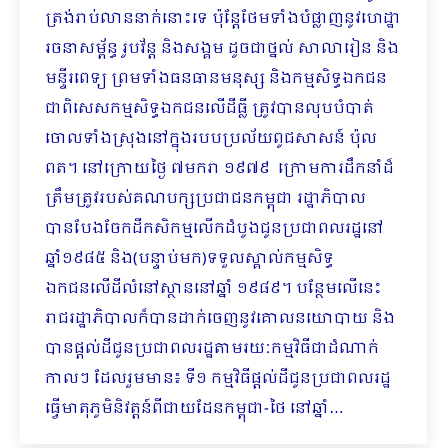
ត្រង់រាប់លាននាក់នោះទេ ប៉ុន្តែថែមទាំងបំផ្លាញនូវហេដ្ឋា
រចនាសម្ព័ន្ធ រូបវ័ន្ត និងសង្គម ដូចជាថ្នល់ សាលារៀន និង
មន្ទីរពេទ្យ ព្រមទាំងធនធានមនុស្ស និងកម្មសិទ្ធឯកជន​
ជាពិសេសកម្មសិទ្ធឯកជនលើដីធ្លី ត្រូវបានលុបបំបាត់
ចោលទាំងស្រុងនៅក្នុងរបបប្រល័យពូជសាសន៍ ប៉ុល
ពត។ នៅក្រោយថ្ងៃ ៧មករា ១៩៧៩ ក្រោមការដឹកនាំដ៏
ត្រឹមត្រូវរបស់គណបក្សប្រជាជនកម្ពុជា រដ្ឋាភិបាល
បានបែងចែកដីកសិកម្មលើកដំបូងជូនប្រជាពលរដ្ឋនៅ
ឆ្នាំ១៩៨៥ និង(បន្ទាប់មក)ទទួលស្គាល់កម្មសិទ្ធ
ឯកជនលើដីលំនៅស្ថាននៅឆ្នាំ ១៩៨៩។ បន្ថែមលើនេះ
រាជរដ្ឋាភិបាលក៏បានដាក់ចេញនូវគោលនយោបាយ និង
បានផ្តល់ដីជូនប្រជាពលរដ្ឋតាមរយៈកម្មវិធីជាដំណាក់
កាលៗ ដែលរួមមាន៖ ទី១ កម្មវិធីផ្តល់ដីជូនប្រជាពលរដ្ឋ
ធ្វើមាតុភូមិនិវត្តន៍ពីជាយដែនកម្ពុជា-ថៃ នៅឆ្នាំ…