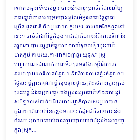
ទៅតាមតួនាទីរបស់ខ្លួន ​បានយ៉ាងល្អប្រសើរ ដែលនាំឱ្យ
រាជរដ្ឋាភិបាលសម្រេចបាននូវសមិទ្ធផលជាផ្លែផ្កាជា
ច្រើន ជូនជាតិ និងប្រជាជន ក្នុងរយៈពេល១២ខែកន្លងទៅ
នេះ។​ ចាប់តំាងពីថ្ងៃដំបូង រាជរដ្ឋាភិបាលនីតិកាលទី៧ នៃ
រដ្ឋសភា បានប្តេជ្ញាចិត្តកសាងសមិទ្ធផលថ្មីៗជូនជាតិ
មាតុភូមិ តាមរយៈការដាក់ចេញនូវ យុទ្ធសាស្ត្រ
បញ្ចកោណ-ដំណាក់កាលទី១ ព្រមទាំងកម្មវិធីគោល
នយោបាយអាទិភាពចំនួន ៦ និងវិធានការគន្លឹះចំនួន ៥។
ថ្ងៃនេះ ខ្ញុំព្រះករុណាខ្ញុំ សូមទូលថ្វាយព្រះថេរានុត្ថេរៈគ្រប់
ព្រះអង្គ និងជម្រាបជូនបងប្អូនជនរួមជាតិទាំងអស់ នូវ
សមិទ្ធផលសំខាន់ៗ ដែលរាជរដ្ឋាភិបាលសម្រេចបាន
ក្នុងរយៈពេល១២ខែកន្លងមកនេះ ក៏ដូចជាវិធានការ និង
ដំណោះស្រាយរបស់រាជរដ្ឋាភិបាលពាក់ព័ន្ធនឹងសេដ្ឋកិច្ច
ក្នុងស្រុក…