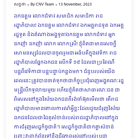
សង្កថា
By
CNV Team
13 November, 2023
ឯកឧត្តម លោកជំទាវ សមាជិក សមាជិកា រាជ
រដ្ឋាភិបាល! ឯកឧត្តម លោកជំទាវ ឯកអគ្គរាជទូត ឯកអគ្គ
រដ្ឋទូត និងតំណាងអង្គទូត!ឯកឧត្តម លោកជំទាវ អ្នក
ឧកញ៉ា ឧកញ៉ា លោក លោកស្រី! ខ្ញុំពិតជាមានសេចក្តី
សោមនស្សដែលបានចូលរួមជាអធិបតីក្នុងវេទិកា រាជ
រដ្ឋាភិបាលផ្នែកឯកជន លើកទី ១៩ ដែលជាប្រពៃណី
បន្តពីវេទិកាជាបន្តបន្ទាប់កន្លងមក។ ជំនួបរបស់យើង
ពេលនេះត្រូវបានចាត់ទុកថាជាកិច្ចប្រជុំពេញអង្គគណៈរដ្ឋ
មន្ត្រីបើកទូលាយមួយ ហើយខ្ញុំគិតថាសាធារណៈជន ជា
ពិសេសនៅក្នុងវិស័យឯកជនគឺរង់ចាំអ៊ុតមើលថា តើរាជ
រដ្ឋាភិបាលមានគោលការណ៍អ្វីខ្លះដែលជួយជំរុញវិស័យ
ឯកជនដែលជាដៃគូសំខាន់របស់រាជរដ្ឋាភិបាលនៅក្នុង
ការជំរុញសេដ្ឋកិច្ចជាតិ។ សេដ្ឋកិច្ចជាតិជាកត្តាសំខាន់
ព្រោះវាពាក់ព័ន្ធទៅនឹងជីវភាពរស់នៅរបស់ប្រជា