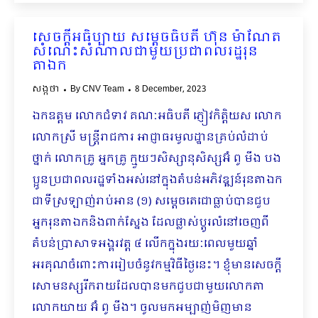
សេចក្ដីអធិប្បាយ សម្ដេចធិបតី ហ៊ុន ម៉ាណែត
សំណេះសំណាលជាមួយប្រជាពលរដ្ឋរុន
តាឯក
សង្កថា
By
CNV Team
8 December, 2023
ឯកឧត្តម លោកជំទាវ គណៈអធិបតី ភ្ញៀវកិត្តិយស លោក
លោកស្រី មន្ត្រីរាជការ អាជ្ញាធរមូលដ្ឋានគ្រប់លំដា​ប់
ថ្នាក់ លោកគ្រូ អ្នកគ្រូ ក្មួយៗសិស្សានុសិស្សអ៊ំ ពូ មីង បង
ប្អូនប្រជាពលរដ្ឋទាំងអស់នៅក្នុងតំបន់អភិវឌ្ឍន៍រុនតាឯក
ជាទីស្រឡាញ់រាប់អាន (១) សម្តេចតេជោធ្លាប់បានជួប
អ្នករុនតាឯកនិងពាក់ស្នែង ដែលផ្លាស់ប្តូរលំនៅចេញពី
តំបន់ប្រាសាទអង្គរវត្ត ៤ លើកក្នុងរយៈពេលមួយឆ្នាំ
អរគុណចំពោះការរៀបចំនូវកម្មវិធីថ្ងៃនេះ។ ខ្ញុំមានសេចក្តី
សោមនស្សរីករាយដែលបានមកជួបជាមួយលោកតា​
លោកយាយ អ៊ំ ពូ មីង។ ចូលមកអម្បាញ់មិញមាន