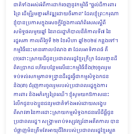
ជាតិទាំងអស់អំពីការដាក់ចេញនូវកម្មវិធី “ផ្តល់ដីការពារ
ព្រៃ ដើម្បីរួមគ្នាអភិវឌ្ឍដោយចីរភាព” ដែលខ្ញុំព្រះករុណា
ខ្ញុំបានប្រកាសក្នុងសេចក្តីថ្លែងការណ៍ពិសេសស្តីពី
សមិទ្ធផលមួយឆ្នាំ នៃរាជរដ្ឋាភិបាលនីតិកាលទី៧ នៃ
រដ្ឋសភា កាលពីថ្ងៃទី ២២ ខែសីហា ឆ្នាំ២០២៤ កន្លងទៅ។
កម្មវិធីនេះមានគោលបំណង ៣ ដែលអាទិភាពធំ គឺ
(១)ដោះស្រាយដីជូនប្រជាពលរដ្ឋខ្មែរក្រីក្រ ដែលគ្មានដី
ពិតប្រាកដ ហើយបន្ថែមលើនេះកម្មវិធីនឹង(២)ចូលរួម
ទប់ទល់សកម្មភាពទន្ទ្រានដីរដ្ឋធ្វើជាកម្មសិទ្ធឯកជន
និង(៣) ជំរុញការចូលរួមរបស់ប្រជាពលរដ្ឋក្នុងការ
ការពារ និងអភិរក្សព្រៃឈើ។ ខ្ញុំសូមយកឱកាសនេះ
រំលឹកជូនបងប្អូនជនរួមជាតិទាំងអស់ដោយសង្ខេប
ពីសាវតានៃការដោះស្រាយកម្មសិទ្ធឯកជនលើដីធ្លីជូន
ប្រជាពលរដ្ឋ។ សង្គ្រាមរាប់ទស្សវត្សរ៍នាអតីតកាល បាន
បំផ្លាញមិនត្រឹមតែអាយុជីវិតរបស់ប្រជាពលរដ្ឋខ្មែរស្លូត