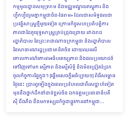
កម្មមូលដ្ឋានសមុទ្ររាម និងមជ្ឈមណ្ឌលភស្តុភារ និង
ហ្វឹកហ្វឺនរួមគ្នាកម្ពុជាចិន-ផែរាម» ដែលជាសមិទ្ធផលជា
ប្រវត្តិសាស្រ្តថ្មីមួយទៀត ក្រោមកិច្ចសហប្រតិបត្តិការ
ភាពជាដៃគូយុទ្ធសាស្រ្តគ្រប់ជ្រុងជ្រោយ រវាងរាជ
រដ្ឋាភិបាល នៃព្រះរាជាណាចក្រកម្ពុជា និងរដ្ឋាភិបាល
នៃសាធារណរដ្ឋប្រជាមានិតចិន ដោយឈរលើ
គោលការណ៍គោរពអធិបតេយ្យភាព និងផលប្រយោជន៍
ទៅវិញទៅមក ស្មើភាព និងស្មើសិទ្ធិ និងមិនជ្រៀតជ្រែក
ចូលកិច្ចការផ្ទៃក្នុង។​ [ផ្ដើមសេចក្ដីអធិប្បាយ១] ពិធីសម្ពោធ
ថ្ងៃនេះ ប្រារព្ធឡើងក្នុង​ពេលប្រហែលជាពីរសប្ដាហ៍ទៀត
មុននឹងថ្នាក់ដឹកនាំជាន់ខ្ពស់ចិន ឯកឧត្តមប្រ​ធានាធិបតី
ស៊ី ជីងភីង នឹងមកទស្សនកិច្ចជាផ្លូវការនៅកម្ពុជា…