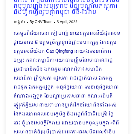
ម៉ាណែត ក្នុងឱកាសសម្ពោធសមិទ្ធផលទំនើប
កម្មមូលដ្ឋានសមុទ្ររាម មជ្ឈមណ្ឌលភស្តុភារ
និងហ្វឹកហ្វឺនរួមគ្នាកម្ពុជា ចិន-ផែរាម
សង្កថា
By
CNV Team
5 April, 2025
សម្តេចពិជ័យសេនា ទៀ បាញ់ នាយឧត្តមសេនីយ៍ផុតលេខ
ផ្កាយមាស ៥ ឧត្តមប្រឹក្សាផ្ទាល់ព្រះមហាក្សត្ ឯកឧត្តម
ឧត្តមសេនីយ៍ឯក Cao Qingfeng នាយរងសេនាធិការ
ចម្រុះ គណៈកម្មាធិការយោធាមជ្ឈឹមនៃសាធារណរដ្ឋ
ប្រជាមានិតចិន​ ឯកឧត្តម លោកជំទាវ សមាជិក
សមាជិកា ព្រឹទ្ធសភា រដ្ឋសភា រាជរដ្ឋាភិបាល ឯកអគ្គ
រាជទូត ឯកអគ្គរដ្ឋទូត អនុព័ន្ធយោធា សេនានុព័ន្ធយោធា
តំណាងអង្គទូត នៃបណ្តាប្រទេសនានា គណៈអធិបតី
ភ្ញៀវកិត្តិយស នាយទាហានថ្នាក់ដឹកនាំយោធិនទាំងអស់
នៃកងយោធពលខេមរភូមិន្ទ​ និងអង្គពិធីជាទីមេត្រី! ថ្ងៃ
នេះ ខ្ញុំមានសេចក្តីរីករាយ ដោយបានមកចូលរួមក្នុង «ពិធី
សម្ពោធដាក់ឱ្យប្រើប្រាស់ជាផ្លូវការនូវសមិទ្ធផលទំនើប