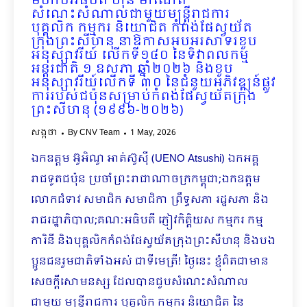
មហាបវរធិបតី ហ៊ុន ម៉ាណែត
សំណេះសំណាលជាមួយមន្រ្តីរាជការ
បុគ្គលិក កម្មករ និយោជិត កំពង់ផែស្វយ័ត
ក្រុងព្រះសីហនុ នាឱកាសអបអរសាទរខួប
អនុស្សាវរីយ៍ លើកទី១៤០ នៃទិវាពលកម្ម
អន្តរជាតិ ១ ឧសភា ឆ្នាំ២០២៦ និងខួប
អនុស្សាវរីយ៍លើកទី ៣០ នៃជំនួយអភិវឌ្ឍន៍ផ្លូវ
ការរបស់ជប៉ុនសម្រាប់កំពង់ផែស្វយ័តក្រុង
ព្រះសីហនុ (១៩៩៦-២០២៦)
សង្កថា
By
CNV Team
1 May, 2026
ឯកឧត្តម អ៊ូអិណូ អាត់ស៊ូស៊ី (UENO Atsushi) ឯកអគ្គ
រាជទូតជប៉ុន ប្រចាំព្រះរាជាណាចក្រកម្ពុជា;ឯកឧត្តម
លោកជំទាវ សមាជិក សមាជិកា ព្រឹទ្ធសភា រដ្ឋសភា និង
រាជរដ្ឋាភិបាល;គណៈអធិបតី ភ្ញៀវកិត្តិយស កម្មករ កម្ម
ការិនី និងបុគ្គលិកកំពង់ផែស្វយ័តក្រុងព្រះសីហនុ និងបង
ប្អូនជនរួមជាតិទាំងអស់ ជាទីមេត្រី! ថ្ងៃនេះ ខ្ញុំពិតជាមាន
សេចក្ដីសោមនស្ស ដែលបានជួបសំណេះសំណាល
ជាមួយ មន្ត្រីរាជការ បុគ្គលិក កម្មករ និយោជិត នៃ