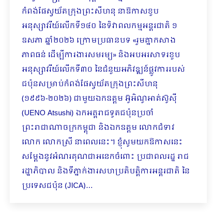
កំពង់ផែស្វយ័តក្រុងព្រះសីហនុ នាឱកាសខួប
អនុស្សាវរីយ៍លើកទី១៤០ នៃទិវាពលកម្មអន្តរជាតិ ១
ឧសភា ឆ្នាំ២០២៦ ក្រោមប្រធានបទ «រួមគ្នាកសាង
ភាពធន់ ដើម្បីការងារសមរម្យ» និងអបអរសាទរខួប
អនុស្សាវរីយ៍លើកទី៣០ នៃជំនួយអភិវឌ្ឍន៍ផ្លូវការរបស់
ជប៉ុនសម្រាប់កំពង់ផែស្វយ័តក្រុងព្រះសីហនុ
(១៩៩៦-២០២៦) ជាមួយឯកឧត្តម អ៊ូអិណូអាត់ស៊ូស៊ី
(UENO Atsushi) ឯកអគ្គរាជទូតជប៉ុនប្រចាំ
ព្រះរាជាណាចក្រកម្ពុជា និងឯកឧត្តម លោកជំទាវ
លោក លោកស្រី នាពេលនេះ។ ខ្ញុំសូមយកឱកាសនេះ
សម្ដែងនូវអំណរគុណជាអនេកចំពោះ ប្រជាពលរដ្ឋ រាជ
រដ្ឋាភិបាល និងទីភ្នាក់ងារសហប្រតិបត្តិការអន្តរជាតិ នៃ
ប្រទេសជប៉ុន (JICA)…