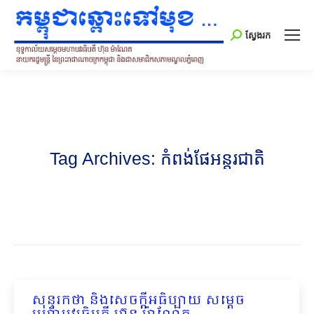
Search:
ស្វែងរក
Tag Archives:
កំពង់ផែអន្តរជាតិ
សុន្ទរកថា និងសេចក្ដីអធិប្បាយ សម្ដេច