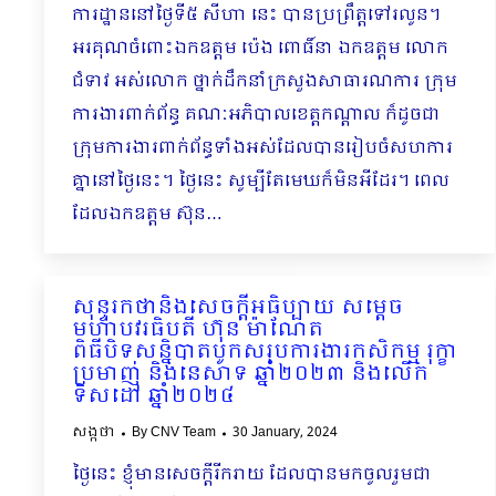
ការដ្ឋាននៅថ្ងៃទី៥ សីហា នេះ បានប្រព្រឹត្តទៅរលូន។
អរគុណចំពោះឯកឧត្តម ប៉េង ពោធិ៍នា ឯកឧត្តម លោក
ជំទាវ អស់លោក ថ្នាក់ដឹកនាំក្រសួងសាធារណការ ក្រុម
ការងារពាក់ព័ន្ធ គណៈអភិបាលខេត្តកណ្ដាល ក៏ដូចជា
ក្រុមការងារពាក់ព័ន្ធទាំងអស់ដែលបានរៀបចំសហការ
គ្នានៅថ្ងៃនេះ។ ថ្ងៃនេះ សូម្បីតែមេឃក៏មិនអីដែរ។ ពេល
ដែលឯកឧត្តម ស៊ុន…
សុន្ទរកថានិងសេចក្ដីអធិប្បាយ សម្ដេច
មហាបវរធិបតី ហ៊ុន ម៉ាណែត
ពិធីបិទសន្និបាតបូកសរុបការងារកសិកម្ម រុក្ខា
ប្រមាញ់ និងនេសាទ ឆ្នាំ២០២៣ និងលើក
ទិសដៅ ឆ្នាំ២០២៤
សង្កថា
By
CNV Team
30 January, 2024
ថ្ងៃនេះ ខ្ញុំមានសេចក្តីរីករាយ ដែលបានមកចូលរួមជា