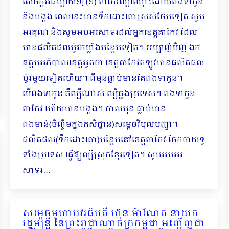
សេចក្ដីអធីប្បាយ១] (១) តាកែវល្បីឈ្មោះដោយពងទាកូន
និងបង្កង ពេលនេះមានទឹកដោះគោស្រស់ថែមទៀត សូម
អរគុណ និងសូមអបអរសាទរដល់អ្នកខេត្តតាកែវ ដែល
មានផលិតផលប៉ូវកម្លាំងបន្ថែមទៀត។ អម្បាញ់មិញ ឯក
ឧត្តមអភិបាលខេត្តអួតថា ខេត្តតាកែវឥឡូវមានផលិតផល
ប៉ូវមួយទៀតហើយ។ ពីមុនធ្លាប់មានតែពងទាកូន។
បើពងទាកូន គឺល្បីណាស់ ល្បីឆ្លងប្រទេស។ ពងទាកូន
តាកែវ ហើយមានបង្កង។ កាលមុន ធ្លាប់មាន
ពងមាន់(ចិញ្ចឹម​ក្នុងកសិដ្ឋាន)សម្ដេចវិបុលបញ្ញា។
ផលិតផល(ទឹកដោះគោ)បន្ថែមនៅខេត្តតាកែវ ចែកចាយទូ
ទាំងប្រ​ទេស ធ្វើឱ្យល្បីស្រុកខ្មែរទៀត។ សូមអបអរ
សាទរ…
សម្តេចមហាប​វរធិបតី ហ៊ុន ម៉ាណែត នាយក
រដ្ឋមន្ត្រី នៃព្រះរាជាណាចក្រកម្ពុជា អញ្ជើញជា