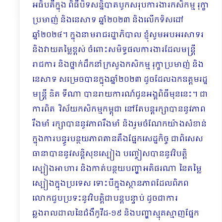
អធិបតីក្នុង ពិធីបិទ​សន្និបាត​បូក​សរុប​​ការងារ​កសិកម្ម រុក្ខា
ប្រមាញ់ និងនេសាទ ឆ្នាំ២០២៣ និងលើកទិសដៅ
ឆ្នាំ២០២៤។ ក្នុងនាមរាជរដ្ឋាភិបាល ខ្ញុំសូមអបអរសាទរ
និងវាយតម្លៃខ្ពស់ ចំពោះសមិទ្ធផលការងារដែលមន្ត្រី
រាជការ និងថ្នាក់ដឹកនាំក្រសួងកសិកម្ម រុក្ខាប្រមាញ់ និង
នេសាទ សម្រេចបានក្នុងឆ្នាំ២០២៣ ដូចដែលឯកឧត្តមរដ្ឋ
មន្ត្រី ឌិត ទីណា បានរាយការណ៍ជូនអង្គពិធីមុននេះ។ ជា
ការពិត វិស័យកសិកម្មកម្ពុជា នៅតែបន្តរក្សាបាននូវភាព
រឹងមាំ រក្សាបាននូវភាពរឹងមាំ និងរួមចំណែកយ៉ាងសំខាន់
ក្នុងការបន្ធូរបន្ថយភាពតានតឹងផ្នែកសេដ្ឋកិច្ច ជាពិសេស
ធានាបាននូវសន្តិសុខស្បៀង បញ្ចៀសបាននូវវិបត្តិ
ស្បៀងអាហារ និងកាត់បន្ថយបញ្ហាអតិផរណា នៃតម្លៃ
ស្បៀងក្នុងប្រទេស ទោះបីក្នុងស្ថានភាពដែលពិភព
លោកជួបប្រទះនូវវិបត្តិជាបន្តបន្ទាប់ ដូចជាការ
ឆ្លងរាលដាលនៃជំងឺកូវីដ-១៩ និងបញ្ហាស្មុគស្មាញផ្នែក