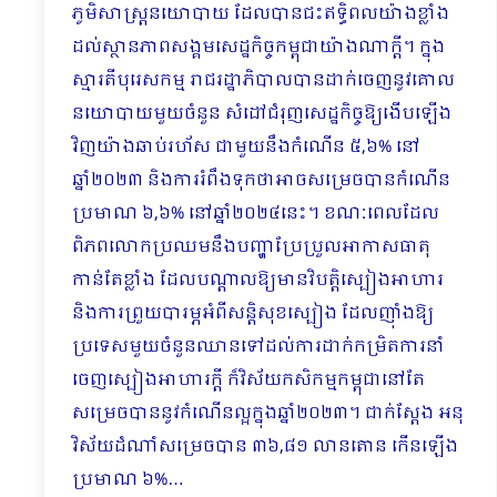
ភូមិសាស្រ្តនយោបាយ ដែលបានជះឥទ្ធិពលយ៉ាងខ្លាំង
ដល់​ស្ថានភាពសង្គមសេដ្ឋកិច្ចកម្ពុជាយ៉ាងណាក្តី។ ក្នុង
ស្មារតីបុរេសកម្ម រាជរដ្ឋាភិបាលបានដាក់ចេញនូវគោល
នយោបាយមួយចំនួន សំដៅជំរុញសេដ្ឋកិច្ចឱ្យងើបឡើង
វិញយ៉ាងឆាប់រហ័ស ជាមួយនឹងកំណើន ៥,៦% នៅ
ឆ្នាំ២០២៣ និងការរំពឹងទុកថាអាចសម្រេចបានកំណើន
ប្រមាណ ៦,៦% នៅឆ្នាំ២០២៤នេះ។ ខណៈពេលដែល
ពិភពលោកប្រឈមនឹងបញ្ហាប្រែប្រួលអាកាសធាតុ
កាន់តែខ្លាំង ដែលបណ្តាលឱ្យមានវិបត្តិស្បៀងអាហារ
និងការព្រួយបារម្ភអំពីសន្តិសុខស្បៀង ដែលញ៉ាំង​ឱ្យ
ប្រទេសមួយចំនួនឈានទៅដល់ការដាក់កម្រិត​ការនាំ
ចេញស្បៀងអាហារក្តី ក៏វិស័យកសិកម្មកម្ពុជានៅតែ
សម្រេចបាននូវកំណើនល្អក្នុងឆ្នាំ២០២៣​។ ជាក់ស្តែង អនុ
វិស័យដំណាំសម្រេចបាន ៣៦,៨១ លានតោន កើនឡើង
ប្រមាណ ៦%…