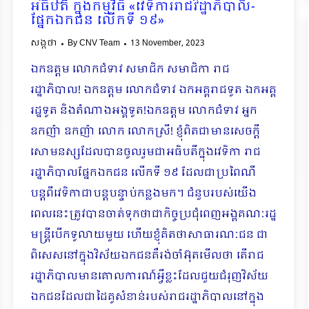
អធិបតី ក្នុងកម្មវិធី «វេទិការរាជរដ្ឋាភិបាល-
ផ្នែកឯកជន លើកទី ១៩»
សង្កថា
By
CNV Team
13 November, 2023
ឯកឧត្តម លោកជំទាវ សមាជិក សមាជិកា រាជ
រដ្ឋាភិបាល! ឯកឧត្តម លោកជំទាវ ឯកអគ្គរាជទូត ឯកអគ្គ
រដ្ឋទូត និងតំណាងអង្គទូត!ឯកឧត្តម លោកជំទាវ អ្នក
ឧកញ៉ា ឧកញ៉ា លោក លោកស្រី! ខ្ញុំពិតជាមានសេចក្តី
សោមនស្សដែលបានចូលរួមជាអធិបតីក្នុងវេទិកា រាជ
រដ្ឋាភិបាលផ្នែកឯកជន លើកទី ១៩ ដែលជាប្រពៃណី
បន្តពីវេទិកាជាបន្តបន្ទាប់កន្លងមក។ ជំនួបរបស់យើង
ពេលនេះត្រូវបានចាត់ទុកថាជាកិច្ចប្រជុំពេញអង្គគណៈរដ្ឋ
មន្ត្រីបើកទូលាយមួយ ហើយខ្ញុំគិតថាសាធារណៈជន ជា
ពិសេសនៅក្នុងវិស័យឯកជនគឺរង់ចាំអ៊ុតមើលថា តើរាជ
រដ្ឋាភិបាលមានគោលការណ៍អ្វីខ្លះដែលជួយជំរុញវិស័យ
ឯកជនដែលជាដៃគូសំខាន់របស់រាជរដ្ឋាភិបាលនៅក្នុង