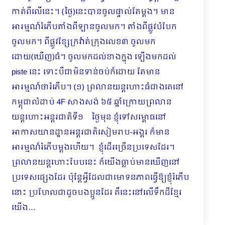
កាត់ពីលើនេះ។ (ថ្ងៃ)នេះបានចូលផ្ទាល់តែម្ដង។ ​មាន
អារម្មណ៍រំភើបតាំងពីឡានចូលមក។ តាំងពីផ្លូវបំបែក
ចូលមក។ ពីផ្លូវខ្សែក្រវ៉ាត់ក្រុងលេខ៣ ចូលមក
ដោយ(ឃើញ)ធំ។ ចូលមកដល់ខាងក្នុង ឡើងមកដល់
piste នេះ ទោះបីជាមិនទាន់ចប់ក៏ដោយ តែមាន
អារម្មណ៍ថារំភើប។ (១) ព្រលានយន្តហោះធំជាងគេនៅ
កម្ពុជាលំដាប់ 4F សាងសង់ ៦៥ ឆ្នាំក្រោយព្រលាន
យន្តហោះអន្តរជាតិទី១ ថ្ងៃមុន ខ្ញុំទៅសម្ពោធនៅ
អាកាសយានដ្ឋានអន្តរជាតិសៀមរាប-អង្គរ ក៏មាន
អារម្មណ៍រំភើបម្ដងហើយ។ ខ្ញុំដើរច្រើនប្រទេសដែរ។
ព្រលានយន្តហោះបែបនេះ ក៏យើងធ្លាប់មានឃើញនៅ
ប្រទេសផ្សេងដែរ ប៉ុន្តែអ្វីដែលជាមោទនភាពធ្វើឱ្យខ្ញុំរំភើប
នោះ ប្រហែលជាដូចបងប្អូនដែរ គឺនេះនៅលើទឹកដីខ្មែរ
យើង…