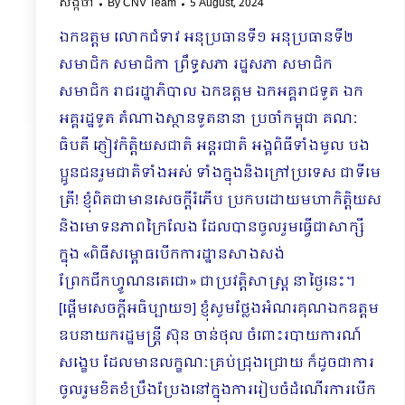
សង្កថា
By
CNV Team
5 August, 2024
ឯកឧត្តម លោកជំទាវ អនុប្រធានទី១ អនុប្រធានទី២
សមាជិក សមាជិកា ព្រឹទ្ធសភា រដ្ឋសភា សមាជិក
សមាជិក រាជរដ្ឋាភិបាល ឯកឧត្ដម ឯកអគ្គរាជទូត ឯក
អគ្គរដ្ឋទូត តំណាងស្ថានទូតនានា ប្រចាំកម្ពុជា គណៈ
ធិបតី ភ្ញៀវកិត្តិយសជាតិ អន្តរជាតិ អង្គពិធីទាំងមូល បង
ប្អូនជនរួមជាតិទាំងអស់ ទាំងក្នុងនិងក្រៅប្រទេស ជាទីមេ
ត្រី! ខ្ញុំពិតជាមានសេចក្តីរំភើប ប្រកបដោយមហាកិត្តិយស
និងមោទនភាពក្រៃលែង ដែលបានចូលរួមធ្វើជាសាក្សី
ក្នុង «ពិធីសម្ពោធបើកការដ្ឋានសាងសង់
ព្រែកជីកហ្វូណនតេជោ» ជាប្រវត្តិសាស្រ្ត នាថ្ងៃនេះ។
[ផ្ដើមសេចក្ដីអធិប្បាយ១] ខ្ញុំសូមថ្លែងអំណរគុណឯកឧត្តម
ឧបនាយករដ្ឋមន្រ្តី ស៊ុន ចាន់ថុល ចំពោះរបាយការណ៍
សង្ខេប ដែលមានលក្ខណៈគ្រប់ជ្រុងជ្រោយ ក៏ដូចជាការ
ចូលរួមខិតខំប្រឹងប្រែងនៅក្នុងការរៀបចំដំណើរការបើក