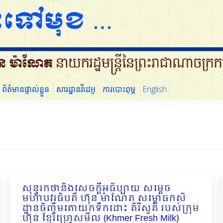
ដើម្បីប្រជាជន
ព័ត៌មានផ្ទាល់ខ្លួន
សារដ្ឋានវីដេអូ
ការបោះពុម្ភ
English
ព័ត៌មានផ្ទាល់ខ្លួន
សារដ្ឋានវីដេអូ
ការបោះពុម្ភ
English
សុន្ទរកថានិងសេចក្ដីអធិប្បាយ សម្ដេច
មហាបវរធិបតី ហ៊ុន ម៉ាណែត សម្ពោធ​​កសិ
ដ្ឋានចិញ្ចឹមគោយកទឹកដោះ គិរីសួគ៌ របស់ក្រុម
ហ៊ុន ខ្មែរហ្រ្វេសមីល (Khmer Fresh Milk)