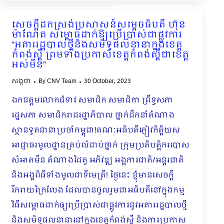
សេចក្តីដកស្រង់ប្រសាសន៍សម្តេចធិបតី ហ៊ុន
ម៉ាណែត សម្ពោធដាក់ឱ្យប្រើប្រាស់ជាផ្លូវការ
“អគាររដ្ឋបាលថ្មីនិងសមិទ្ធផលនានាក្នុងខេត្ត
កំពង់ស្ពឺ ព្រមទាំងប្រកាសខេត្តកំពង់ស្ពឺជាខេត្ត
អស់មីន”
សង្កថា
By
CNV Team
30 October, 2023
ឯកឧត្តមលោកជំទាវ សមាជិក សមាជិកា ព្រឹទ្ធសភា
រដ្ឋសភា សមាជិករាជរដ្ឋាភិបាល ថ្នាក់ដឹកនាំតំណាង
ស្ថានទូតនានាប្រចាំកម្ពុជា!គណៈអធិបតីភ្ញៀវកិត្តិយស
អាជ្ញាធរមូលដ្ឋានគ្រប់លំដាប់ថ្នាក់ ក្រុមប្រតិបត្ដិករបោស
សំអាតមីន តំណាងដៃគូ អភិវឌ្ឍ អង្គការជាតិ/អន្ដរជាតិ
និងអង្គពិធីទាំងមូលជាទីមេត្រី! ថ្ងៃនេះ ខ្ញុំមានសេចក្ដី
រីករាយក្រៃលែង ដែលបានចូលរួមជាអធិបតីនៅក្នុងកម្ម
វិធីសម្ពោធដាក់ឲ្យប្រើប្រាស់ជាផ្លូវការនូវអគាររដ្ឋបាលថ្មី
និងសមិទ្ធផលនានានៅក្នុងខេត្តកំពង់ស្ពឺ និងការប្រកាស