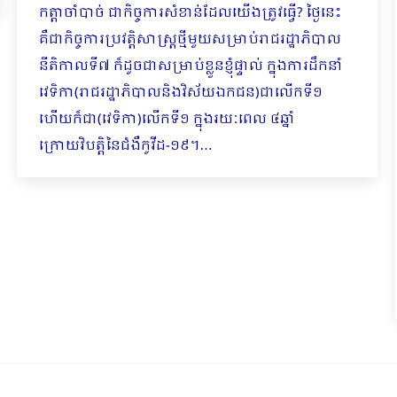
កត្តាចាំបាច់ ជាកិច្ចការសំ​ខាន់ដែលយើងត្រូវធ្វើ? ថ្ងៃនេះ
គឺជាកិច្ចការប្រវត្តិសាស្ត្រថ្មីមួយសម្រាប់រាជរដ្ឋាភិបាល
នីតិកាលទី៧ ក៏ដូចជាសម្រាប់ខ្លួនខ្ញុំផ្ទាល់ ក្នុងការដឹកនាំ
វេទិកា(រាជរដ្ឋាភិបាលនិងវិស័យឯកជន)ជាលើកទី១
ហើយក៏ជា(វេទិកា)លើកទី១ ក្នុងរយៈពេល ៤ឆ្នាំ
ក្រោយវិបត្តិនៃជំងឺកូវីដ-១៩។…