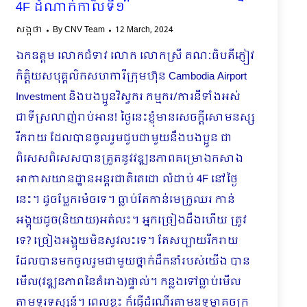
4F ដំណាក់កាលទី១
សង្កថា
By
CNV Team
12 March, 2024
ឯកឧត្តម លោកជំទាវ លោក លោកស្រី​ គណៈធិបតីភ្ញៀវ
កិត្តិយសបុគ្គលិកសហការីក្រុមហ៊ុន Cambodia Airport
Investment និងបងប្អូនវិស្វករ កម្មករ/ការនីទាំងអស់
ជាទីស្រលាញ់រាប់អាន! ថ្ងៃនេះខ្ញុំមានសេចក្ដីសោមនស្ស
រីករាយ ដែលបានចូលរួមជួបជាមួយនឹងបងប្អូន ជា
ពិសេសពិសេសបានត្រួតនូវវឌ្ឍនភាពគម្រោងកសាង
អាកាសយានដ្ឋានអន្តរជាតិតេជោ លំដាប់ 4F នៅថ្ងៃ
នេះ។ ដូចប្លែកម៉េចទេ។ ធ្លាប់តែកាន់មេក្រូឈរ កាន់
អង្គុយដូច(និយាយ)អត់លះ។ អ្នកច្រៀងដឹងហើយ ត្រូវ
ទេ? ច្រៀងអង្គុយមិនសូវលះទេ។ តែសប្បាយរីករាយ
ដែលបានមកចូលរួមជាមួយថ្នាក់ដឹកនាំរបស់យើង បាន
មើល(វឌ្ឍនភាពនៃគំរោង)ផ្ទាល់។ កន្លងទៅធ្លាប់មើល
តាមទូរទស្សន៍។ ពេលខ្លះ ក៏ធ្វើដំណើរតាមឧទ្ធម្ភាគចក្រ