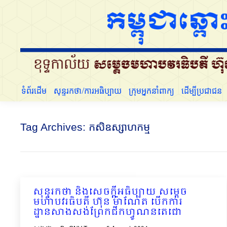
ទំព័រដើម
សុន្ទរកថា/ការអធិប្បាយ
ក្រុមអ្នកនាំពាក្យ
ទំព័រដើម
សុន្ទរកថា/ការអធិប្បាយ
ក្រុមអ្នកនាំពាក្យ
ដើម្បីប្រជាជន
Tag Archives:
កសិឧស្សាហកម្ម
សុន្ទរកថា និងសេចក្ដីអធិប្បាយ សម្ដេច
មហាបវរធិបតី ហ៊ុន ម៉ាណែត បើកការ
ដ្ឋានសាងសង់ព្រែកជីកហ្វូណនតេជោ