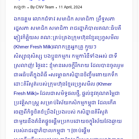
សង្កថា
By
CNV Team
11 April, 2024
ឯកឧត្តម លោកជំទាវ សមាជិក សមាជិកា ព្រឹទ្ធសភា
រដ្ឋសភា សមាជិក សមាជិកា រាជរដ្ឋាភិបាលគណៈធិបតី
ភ្ញៀវកិត្តិយស គណៈគ្រប់គ្រងក្រុមហ៊ុនខ្មែរហ្រ្វេសមីល
(Khmer Fresh Milk)លោកគ្រូអ្នកគ្រូ ក្មួយៗ
សិស្សានុសិស្ស បងប្អូនកម្មករ កម្មការិនីទាំងអស់ ជាទី
ស្រលាញ់! ថ្ងៃនេះ ខ្ញុំមានសេចក្តីរីករាយ ដែលបានចូលរួម
ជាអធិបតីក្នុងពិធី «សម្ពោធ​​កសិដ្ឋានចិញ្ចឹមគោយកទឹក
ដោះគិរីសួគ៌របស់ក្រុមហ៊ុនខ្មែរហ្រ្វេសមីល (Khmer
Fresh Milk)» ដែលជាសមិទ្ធផលថ្មី, ផ្តល់នូវគុណតម្លៃជា
ប្រវត្តិសាស្រ្ត សម្រាប់វិស័យ​កសិកម្ម​កម្ពុជា ដែលកើត
ចេញពីកិច្ចខិតខំប្រឹងប្រែងរបស់ កសិដ្ឋានគិរីសួគ៌​
ជាមួយនឹងគំនិតផ្តួចផ្តើមប្រកបដោយចក្ខុវិស័យវែងឆ្ងាយ
របស់រាជរដ្ឋាភិបាលកម្ពុជា ។ [ចាប់ផ្ដើម