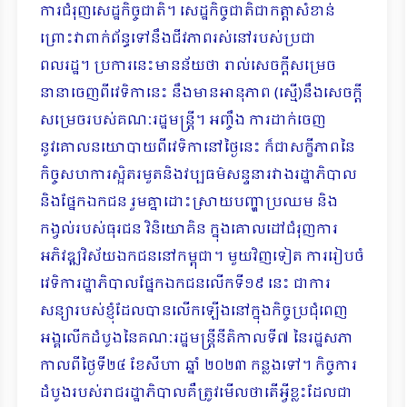
ការជំរុញសេដ្ឋកិច្ចជាតិ។ សេដ្ឋកិច្ចជាតិជាកត្តាសំខាន់
ព្រោះវាពាក់ព័ន្ធទៅនឹងជីវភាពរស់នៅរបស់ប្រជា
ពលរដ្ឋ។ ប្រការនេះមានន័យថា រាល់សេចក្តីសម្រេច
នានាចេញពីវេទិកានេះ នឹងមានអានុភាព (ស្មើ)នឹងសេចក្តី
សម្រេចរបស់គណៈរដ្ឋមន្ត្រី។ អញ្ចឹង ការដាក់ចេញ
នូវគោលនយោបាយពីវេទិកានៅថ្ងៃនេះ ក៏ជាសក្ខីភាពនៃ
កិច្ចសហការស្អិតរមួតនិងវប្បធម៌សន្ទនារវាងរដ្ឋាភិបាល
និងផ្នែកឯកជន រួមគ្នាដោះស្រាយបញ្ហាប្រឈម និង
កង្វល់របស់ធុរជន វិនិយោគិន ក្នុងគោលដៅជំរុញការ
អភិវឌ្ឍវិស័យឯកជននៅកម្ពុជា។ មួយវិញទៀត ការរៀបចំ
វេទិការដ្ឋាភិបាលផ្នែកឯកជនលើកទី១៩ នេះ ជាការ
សន្យារបស់ខ្ញុំដែលបានលើកឡើងនៅក្នុងកិច្ចប្រជុំពេញ
អង្គលើកដំបូងនៃគណៈរដ្ឋមន្ត្រីនីតិកាលទី៧ នៃរដ្ឋសភា
កាលពីថ្ងៃទី២៤ ខែសីហា ឆ្នាំ ២០២៣ កន្លងទៅ។ កិច្ចការ
ដំបូងរបស់រាជរដ្ឋាភិបាលគឺត្រូវមើលថាតើអ្វីខ្លះដែលជា