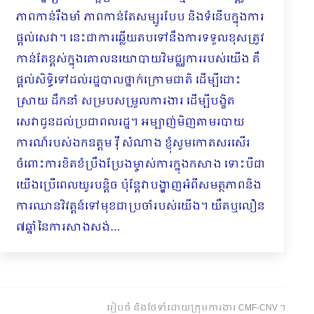
ភាពកាន់រឹងមាំ ភាពកាន់តែសម្បូរបែប និងទំនើបក្នុងការ
ផ្ដល់សេវា។ នេះជាការឆ្លើយតបទៅនឹងការទទួលខុសត្រូវ
កាន់តែខ្ពស់ក្នុងគោលនយោបាយវិមជ្ឈការរបស់យើង គឺ
ផ្ដល់សិទ្ធិទៅដល់រដ្ឋបាលថ្នាក់ក្រោមជាតិ ដើម្បីដោះ
ស្រាយ ដឹកនាំ សម្របសម្រួលការងារ ដើម្បីបង្ខិត
សេវាជូនដល់ប្រជាពលរដ្ឋ។ អម្បាញ់មិញតាមរបាយ
ការណ៍របស់ឯកឧត្តម វ៉ី សំណាង ខ្ញុំសូមកោតសរសើរ
ចំពោះការខិតខំប្រឹងប្រែងម្ចាស់ការក្នុងកសាង ទោះបីជា
យើងប្រើពេលយូរបន្ដិច ប៉ុន្ដែវាបង្ហាញអំពីសមត្ថភាពនិង
ការឈានវិវត្តន៍ទៅមុខជាប្រចាំរបស់យើង។ យឺតឬលឿន
៧ឆ្នាំនៃការសាងសង់…
រៀបចំ និងថែទាំដោយក្រុមការងារ CMF-CNV ​។