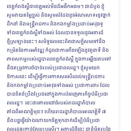
ខេត្តកំពង់ស្ពឺជាខេត្តអស់មីនដ៏អធឹកអធម។ ជាដំបូង ខ្ញុំ
សូមវាយតម្លៃខ្ពស់ និងសូមសំដែងនូវអំណរសាទរនូវថ្នាក់
ដឹកនាំ និងមន្ដ្រីរាជការ និងកងកម្លាំងប្រដាប់អាវុធទូ
ទាំងខេត្តកំពង់ស្ពឺទាំងអស់ ដែលបានទទួលនូវអគារដ៏
ថ្មីស្រ​ឡាងនេះ។ សមិទ្ធផលនេះពិតជាសក្ដិសមទៅនឹង
កម្រិតនៃការអភិវឌ្ឍ ក៏ដូចជាការកើនឡើងនូវតួនាទី និង
ភាពសកម្មរបស់រដ្ឋបាលខេត្តកំពង់ស្ពឺ ក្នុងការឆ្លើយតបទៅ
នឹងតម្រូវការចំបាច់របស់ប្រជាពលរដ្ឋ។ ខ្ញុំសូមយក
ឱកាសនេះ ដើម្បីធ្វើការកោតសរសើរដល់មន្ដ្រីរាជការ
និងកងកម្លាំងប្រដាប់អាវុធទាំងអស់ ប្រ​ជា​ការពារ ដែល
បានខិតខំប្រឹងប្រែងនៅក្នុងការបំពេញភារកិច្ចបំរើប្រជា
ពលរដ្ឋ។ នេះជាគោលដៅធំរបស់រាជរដ្ឋាភិបាល
តាំងពីអាណត្ដិមុនៗ ហើយរាជរដ្ឋាភិបាលអាណត្ដិទី ៧
នឹងបន្ដធ្វើយ៉ាងណាយកចិត្តទុក​ដាក់ដើម្បីបំរើប្រជា
ពលរដ្ឋឲ្យកាន់តែល្អប្រសើរ។ អគារដ៏ថ្មីនេះ ជានិមិត្តរូបនៃ