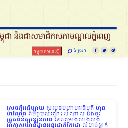
ស្វែងរក
កម្ពុជាទស្សនៈថ្មី
Search:
Facebook
Twitter
Telegram
ស្វែងរក
កម្ពុជាទស្សនៈថ្មី
Search:
Facebook
Twitter
Telegra
សេចក្ដីអធិប្បាយ សម្ដេចមហាបវរធិបតី ហ៊ុន
ម៉ាណែត ពិធីជួបសំណេះសំណាល និងចុះ
ត្រួតពិនិត្យវឌ្ឍនភាព នៃគម្រោងសាងសង់
អាកាសយានដ្ឋានអន្តរជាតិតេជោ​ លំដាប់ថ្នាក់