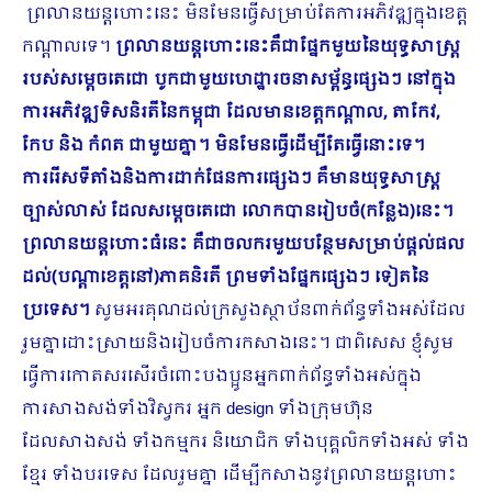
ព្រលានយន្តហោះនេះ មិនមែនធ្វើសម្រាប់តែការអភិវឌ្ឍក្នុងខេត្ត
កណ្ដាលទេ។
ព្រលានយន្តហោះនេះគឺជាផ្នែកមួយនៃយុទ្ធសាស្ត្រ
របស់សម្ដេចតេជោ បូកជា​មួយហេដ្ឋារចនាសម្ព័ន្ធផ្សេងៗ នៅក្នុង
ការអភិវឌ្ឍទិសនិរតីនៃកម្ពុជា ដែលមានខេត្តកណ្ដាល
, តាកែវ,
កែប និង កំ​ពត ជាមួយគ្នា។ មិនមែនធ្វើដើម្បីតែធ្វើនោះទេ។
ការរើសទីតាំងនិងការដាក់ផែនការផ្សេងៗ គឺមានយុទ្ធសាស្ត្រ
ច្បាស់លាស់ ដែលសម្ដេចតេជោ លោកបានរៀបចំ(កន្លែង)នេះ។
ព្រលានយន្តហោះធំនេះ គឺជាចលករមួយបន្ថែមសម្រាប់ផ្តល់ផល
ដល់(បណ្តាខេត្តនៅ)ភាគនិរតី ព្រមទាំងផ្នែកផ្សេងៗ ទៀតនៃ
ប្រទេស។
សូមអរគុណដល់ក្រសួងស្ថាប័ន​ពាក់ព័ន្ធទាំងអស់ដែល
រួមគ្នាដោះស្រាយនិងរៀបចំការកសាងនេះ។ ជាពិសេស ខ្ញុំសូម
ធ្វើការកោតសរសើរចំពោះបងប្អូនអ្នកពាក់ព័ន្ធទាំងអស់ក្នុង
ការសាងសង់ទាំងវិស្វករ អ្នក design ទាំងក្រុមហ៊ុន
ដែលសាងសង់ ទាំងកម្មករ និយោជិក ទាំងបុគ្គលិកទាំងអស់ ទាំង
ខ្មែរ ទាំងបរទេស ដែលរួមគ្នា ដើម្បីកសាងនូវព្រលានយន្តហោះ