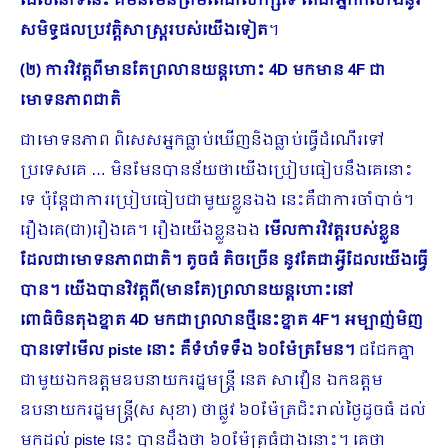
ដែលនៅទីនេះ គឺមិនមែនត្រឹមតែជាសាក្សីទេ តែជាអ្នកកសាងនូវ
សមិទ្ធផលប្រវត្តិសាស្ត្ររបស់យើងទៀត
។
(២) ការវិវត្តពីមានតែព្រលានយន្តហោះ
4D មកមាន 4F ជា
មោទនភាពជាតិ
ជាមោទនភាព ពិសេសអ្នកធ្លាប់ឃើញនិងធ្លាប់ធ្វើដំណើរទៅ
ប្រទេសគេ … មិនមែនបានន័យថាយើងប្រៀប​ធៀបនឹងគេនោះ
ទេ ប៉ុន្តែជាការប្រៀបធៀបជាមួយខ្លួនឯង នេះគឺជាការចាំបាច់។
រឿងគេ(ជា)រឿងគេ។ រឿងយើងខ្លួនឯង
មើលការវិវត្តរបស់ខ្លួន
ដែលជាមោទនភាពជាតិ។ តូចធំ តិចច្រើន នូវតែជាអ្វីដែលយើងធ្វើ
បាន។ យើងបានវិវត្តពី(មានតែ)ព្រលានយន្តហោះនៅ
ពោធិចិនតុងខ្នាត
4D មកជាព្រលានថ្មីនេះខ្នាត 4F។ អម្បាញ់មិញ
បានទៅមើល piste ​នោះ គឺទំហំទទឺង ៦០ម៉ែត្រមែន។
ជជែកគ្នា
ជាមួយឯកឧត្តមឧបនាយករដ្ឋមន្ត្រី នេត សាវឿន ឯកឧត្តម
ឧបនាយករដ្ឋមន្រ្តី(ស សុខា) ថាផ្លូវ ៦០ម៉ែត្រជិះរាល់ថ្ងៃដូចធំ ដល់
មកដល់ piste នេះ បានដឹងថា ៦០ម៉ែត្រធំជាងនោះ។ គេថា