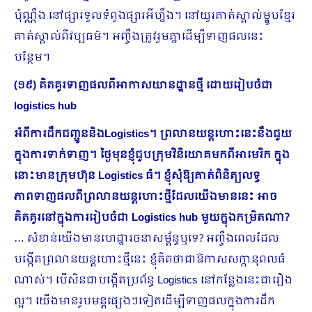
ប៉ុណ្ណឹង នៅផ្សារទួលទំពូងផ្សារអីហ្នឹង។ នៅយូរគាត់ស្គាល់ម្ហូបខ្មែរ
គាត់ស្គាល់ពីវប្បធម៌។ អញ្ចឹងត្រូវរួមគ្នាដើម្បីទាញផលនេះ
បន្ថែម។
(១៩) គិតគូរទាញផលពីអាកាសយានដ្ឋានថ្មី ដោយរៀបចំជា
logistics hub
អំពីការដឹកជញ្ជូននិង
Logistics។
ព្រលានយន្តហោះនេះនឹងជួយ
ក្នុងការទាក់ទាញ។ ថ្ងៃមុនខ្ញុំជួបក្រុមវិនិយោគមកពីអាមេរិក ក្នុង
នោះមានក្រុមហ៊ុន
Logistics ធំ។ ខ្ញុំសុំឱ្យគាត់ពិនិត្យលទ្ធ
ភាពទាញផលពីព្រលានយន្តហោះថ្មីដែលយើងមាននេះ អាច
គិតគូរនៅក្នុងការរៀបចំជា Logistics hub មួយក្នុងកម្រិតណា?
… សំខាន់យើងមានហេដ្ឋារចនាសម្ព័ន្ធឬទេ? អញ្ចឹងពេលដែល
បង្កើតព្រលានយន្តហោះថ្មីនេះ ខ្ញុំគិតថាជាឱកាសសក្កានុពលធំ
ណាស់។ បើសិនជាបង្កើតប្រព័ន្ធ Logistics នៅកន្លែងនេះជារឿង
ល្អ។ យើងមានរូបមន្តផ្សេងៗទៀតដើម្បីទាញផលក្នុងការដឹក