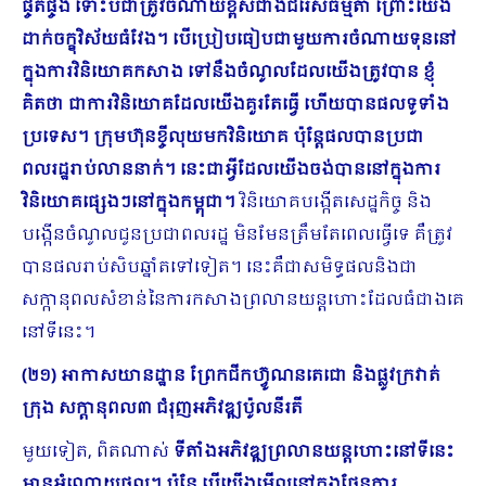
ផ្ចិតផ្ចង់ ទោះបីជាត្រូវចំណាយខ្ពស់ជាងជំរើសធម្មតា ព្រោះយើង
ដាក់ចក្ខុវិស័យធំវែង។ បើប្រៀបធៀបជាមួយការចំណាយទុននៅ
ក្នុងការវិនិយោគកសាង ទៅនឹងចំណូលដែលយើងត្រូវបាន ខ្ញុំ
គិតថា ជា​ការវិនិយោគដែលយើងគួរតែធ្វើ ហើយបានផលទូទាំង
ប្រទេស។ ក្រុមហ៊ុនខ្ចីលុយមកវិនិយោគ ប៉ុន្តែផលបានប្រជា
ពលរដ្ឋរាប់លាននាក់។ នេះជាអ្វីដែលយើងចង់បាននៅក្នុងការ
វិនិយោគផ្សេងៗនៅក្នុងកម្ពុជា។
វិនិយោគបង្កើតសេដ្ឋកិច្ច និង
បង្កើនចំណូលជូនប្រជាពលរដ្ឋ មិនមែនត្រឹមតែពេលធ្វើទេ ​គឺត្រូវ
បានផលរាប់សិបឆ្នាំតទៅទៀត។ នេះគឺជាសមិទ្ធផលនិងជា
សក្កានុពលសំខាន់នៃការកសាងព្រលានយន្តហោះដែលធំជាងគេ
នៅទីនេះ។
(២១) អាកាសយានដ្ឋាន ព្រែកជីកហ៊្វូណនតេជោ និងផ្លូវក្រវាត់
ក្រុង សក្តានុពល៣ ជំរុញអភិវឌ្ឍប៉ូលនីរតី
មួយទៀត, ពិតណាស់
ទីតាំងអភិវឌ្ឍព្រលានយន្តហោះនៅទីនេះ
មានអំណោយផល។ ប៉ុន្តែ បើយើងមើលនៅក្នុងផែនការ