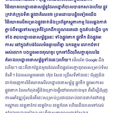
វិនិយោគហេដ្ឋារចនាសម្ព័ន្ធដែលរដ្ឋាភិបាលបានកសាងហើយ ផ្លូវ
ក្រវាត់ក្រុងទី៣ ផ្លូវជាតិលេខ២ ព្រមដោយបន្តិចទៀតយើង
វិនិយោគលើគម្រោងផ្លូវនាវានិងប្រព័ន្ធភស្តុភារកម្ម ដែលឆ្លងកាត់
ភ្ជាប់ពីទន្លេទៅសមុទ្រគឺព្រែកជីកហ្វូណនតេជោ ក្នុងតំបន់ហ្នឹង បូក
ទាំង ៣(ហេដ្ឋារចនាសម្ព័ន្ធ)នេះ ទាំងផ្លូវគោក ផ្លូវទឹក និងផ្លូវអា​
កាស នៅ​ក្នុងតំបន់ដែលមិនឆ្ងាយពីគ្នា ឯកឧត្តម លោកជំទាវ
អស់លោក បងប្អូនអាចគុណគូរ បូកទៅដឹង(ពីសក្តានុពលនៃ
គំរោងហេដ្ឋារចនាសម្ព័ន្ធទាំងនេះ)ហើយ។
មើលតែ Google ដឹង
ហើយ។ នេះគឺជាកន្លែងមួយដែលនឹងផ្តល់សក្កានុពលសម្រាប់ទិស
និរតី។ ដែលសម្តេចតេជោ ហ៊ុន សែន ជ្រើសទីតាំងនេះ ជំរុញនិង
ដាក់ចេញការវិនិយោគលើហេដ្ឋារចនាសម្ព័ន្ធ ផ្លូវទឹក ផ្លូវអាកាស
ផ្លូវគោក ដែលកំពុងធ្វើនិងគ្រោងធ្វើនៅពេលខាងមុខ គឺដើម្បីជំរុញ
ការអភិវឌ្ឍប៉ូលនិរតីនេះសម្រាប់ប្រជាជនរាប់លាននាក់នៅខេត្ត
កណ្តាល ខេត្តតាកែវ ខេត្តកែប ខេត្តកំពត ហើយនឹងរាលទៅដល់