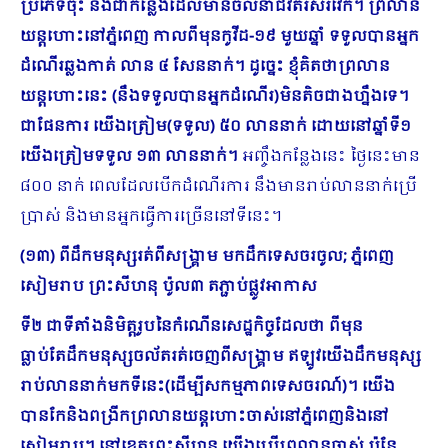
ប្រភេទចុះ និងជាកន្លែងដែលមានចលនាជីវិតរស់រវើក។ ព្រលាន
យន្តហោះនៅភ្នំពេញ កាលពីមុនកូវីដ
-១៩ មួយឆ្នាំ ទទួលបានអ្នក
ដំណើរឆ្លងកាត់ លាន ៤ សែននាក់។​ ដូច្នេះ ខ្ញុំគិតថាព្រលាន
យន្តហោះនេះ (នឹងទទួលបានអ្នកដំណើរ)មិនតិចជាងហ្នឹងទេ។
ជាផែនការ យើងត្រៀម(ទទួល) ៥០ លាននាក់ ដោយនៅឆ្នាំទី១
យើងត្រៀមទទួល ១៣ លាននាក់។
អញ្ចឹងកន្លែងនេះ ថ្ងៃនេះមាន
៨០០ នាក់ ពេលដែលបើកដំណើរការ នឹងមានរាប់លាននាក់ប្រើ
ប្រាស់ និងមានអ្នកធ្វើការច្រើននៅទីនេះ។
(១៣) ពីដឹកមនុស្សរត់ពីសង្គ្រាម មកដឹកទេសចរចូល; ភ្នំពេញ
សៀមរាប ព្រះសីហនុ ប៉ូល៣ តភ្ជាប់ផ្លូវអាកាស
ទី២ ជាទីតាំងនិមិត្តរូបនៃកំណើនសេដ្ឋកិច្ចដែលថា ពីមុន
ធ្លាប់តែដឹកមនុស្សចល័តរត់ចេញពីសង្រ្គាម ឥឡូវយើងដឹកមនុស្ស
រាប់លាននាក់មកទីនេះ(ដើម្បីសកម្មភាពទេសចរណ៍)។
យើង
បានកែនិងពង្រីកព្រលានយន្តហោះចាស់នៅភ្នំពេញនិងនៅ
សៀមរាប។ នៅខេត្តព្រះសីហនុ យើងប្រើព្រលានចាស់ ប៉ុន្តែ