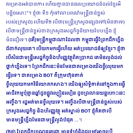
គម្រោងអត់បានការ ហើយគ្មានបានផលប្រយោជន៍ដល់ខ្មែរអី
បន្តិចសោះ”។ ខ្ញុំថា ទី១ កុំទៅលាបពណ៌មន្ត្រីជាន់ខ្ពស់
របស់(ក្រសួង) ហើយទី២ បើថា(មន្ត្រី)ក្រសួងផ្សេងទៅ(មិនថាទេ)
បើថាមន្រ្តីជាន់ខ្ពស់ខាងក្រសួងសេដ្ឋកិច្ចនិយាយបែបហ្នឹង ខ្ញុំ
មិនជឿទេ។
(តើ)មន្រ្តីកម្ពុជាណាដែលថា កម្ពុជា​ធ្វើព្រែកជីកហ្នឹង
ជំពាក់លុយគេ។ បើយកមកធ្វើហើយ អត់ប្រយោជន៍ឲ្យខ្មែរ។ ខ្ញុំថា
បើសិនជាមន្រ្តីសេដ្ឋកិច្ចនិងហិរញ្ញវត្ថុពិតប្រា​កដ គេមិនល្ងង់ដល់
ថ្នាក់ហ្នឹងទេ។ ព្រែកជីកនេះមិនមែនជាគម្រោងយើងខ្ចី(លុយមក
ធ្វើ)ទេ។ ជាគម្រោង
BOT គឺក្រុមហ៊ុនគាត់
ខ្ចីលុយយកមកវិនិយោគកសាង។ យើងឲ្យសិទ្ធិគាត់នៅក្នុងការធ្វើ
អាជីវកម្មប៉ុន្មានឆ្នាំដូចផ្លូវល្បឿនលឿន ដូចព្រលានយន្តហោះនេះ
អញ្ចឹង។ រដ្ឋអត់មានខ្ចីលុយទេ។ អញ្ចឹងបើថាមន្រ្តីជាន់ខ្ពស់របស់
ក្រសួងសេដ្ឋកិច្ច និងហិរញ្ញវត្ថុ អត់ស្គាល់ BOT ​ខ្ញុំគិតថាបើ
មានមន្រ្តីហ្នឹងមែនជាមន្រ្តីល្ងង់បំផុត
…។
(២៤) ព្រែកជីកហ្វូណនតេជោ មានទំហំនិងជម្រៅអាចប្រើ