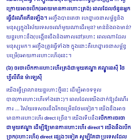
ក្រោយអាចបើក(អោយមានការហោះត្រង់) ពេលដែលចំនួនអ្នក
ធ្វើដំណើរកើនឡើង។
អញ្ចឹងបានគេថា ហេដ្ឋារចនាសម្ព័ន្ធនិង
មនុស្សក្នុងវិស័យទេសចរណ៍មួយណាដើរមុន? មាន់និងពងមាន់?
យន្តហោះនឹង(បង្កើនជើងនិងគោលដៅ)ហោះ ពេលណាដែល
មនុស្សមក។ អញ្ចឹងត្រូវធ្វើទាំង២ ក្នុងនោះគឺហេដ្ឋារចនាសម្ព័ន្ធ
បម្រើ(អោយការហោះហើរ)នេះ។
(៦) ចរចាបើកការហោះហើរត្រង់ជាមួយឥណ្ឌា ឥណ្ឌូនេស៊ី ថៃ
ហ្វីលីពីន ម៉ាឡេស៊ី
យើងធ្វើព្រលានយន្តហោះថ្មីនេះ ដើម្បីអាចទទួល
បាន(ការហោះហើរទាំងនោះ)។ ពេលដែលយើងដាក់ឱ្យដំណើរ
ការ … វិស័យទេសចរនឹងរីកចម្រើនថែមទៀត។ យើងនឹងអាច
មានការហោះហើរ direct ច្រើន។ យើងទើបនឹង
បើកការចរចា
ជាមួយឥណ្ឌា ដើម្បីឱ្យមានការហោះហើរ
direct។ យើងនឹងបើក
ច្រក(ហោះហើរ) direct ផ្សេងៗទៀត សូម្បីតែជាប្រទេសដែល