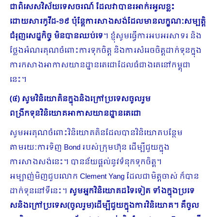
ជាពិសេសវិស័យទេសចរណ៍ ដែលវាបានរអាក់​រអួលខ្លះ
ដោយសារកូវីដ-១៩ ប៉ុន្តែការសាងសង់ដែលមានលក្ខណៈសម្បត្តិ
ជំរុញសេដ្ឋកិច្ច មិនបានឈប់ទេ
។ ខ្ញុំសូមធ្វើការអបអរសាទរ និង
ថ្លែងអំណរគុណចំពោះការទុកចិត្ត និងការសំរេចចិត្តដាក់ទុនក្នុង
ការកសាងអាកាសយានដ្ឋានតេជោដែលធំជាងគេនៅកម្ពុជា
នេះ។
​(៤) សូមវិនិយោគិនក្នុងនិងក្រៅប្រទេសចូលរួម
ពង្រីកទុនវិនិយោគអាកាសយានដ្ឋានតេជោ
សូមអរគុណចំពោះវិនិយោគគិនដែលបានវិនិយោគបន្ថែម
តាមរយៈការទិញ Bond របស់ក្រុមហ៊ុន ដើម្បីជួយក្នុង
ការសាងសង់នេះ។ បានន័យផ្ដល់នូវទំនុកទុកចិត្ត។​
អម្បាញ់មិញជួបលោក Clement Yang ដែលជាមិត្តចាស់ ក៏បាន
ដាក់ទុននៅទីនេះ។
សូមអ្នកវិនិយោគដទៃទៀត ទាំងក្នុងប្រ​ទេ
សនិងក្រៅប្រទេស(ចូលរួម)ដើម្បីជួយក្នុងការ​វិនិយោគ។ គឺចូល