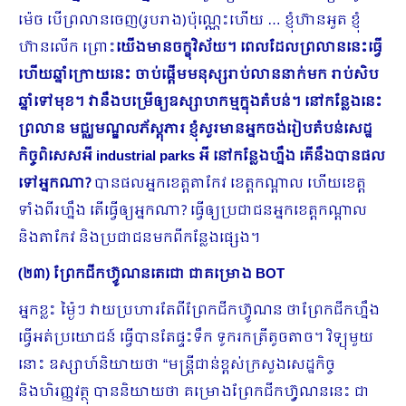
ម៉េច បើព្រលានចេញ(រូបរាង)ប៉ុណ្ណេះហើយ … ខ្ញុំហ៊ានអួត ខ្ញុំ
ហ៊ានលើក ព្រោះ
យើងមានចក្ខុវិស័យ។ ពេលដែលព្រលាននេះធ្វើ
ហើយឆ្នាំក្រោយនេះ ចាប់ផ្ដើមមនុស្សរាប់លាននាក់មក រាប់សិប
ឆ្នាំទៅមុខ។ វានឹងបម្រើឲ្យឧស្សាហកម្មក្នុងតំបន់។ នៅកន្លែងនេះ
ព្រលាន មជ្ឈមណ្ឌលភ័ស្ដុភារ ខ្ញុំសួរមានអ្នកចង់រៀបតំបន់សេដ្ឋ
កិច្ចពិសេសអី
industrial parks អី នៅកន្លែងហ្នឹង តើនឹងបានផល
ទៅអ្នកណា?
បានផលអ្នកខេត្តតាកែវ ខេត្តកណ្ដាល ហើយខេត្ត
ទាំងពីរហ្នឹង តើធ្វើឲ្យអ្នកណា? ធ្វើឲ្យប្រជាជនអ្នកខេត្តកណ្ដាល
និងតាកែវ និងប្រជាជនមកពីកន្លែងផ្សេង។
(២៣) ព្រែកជីកហ៊្វូណនតេជោ ជាគម្រោង
BOT
អ្នកខ្លះ ម្ង៉ៃៗ វាយប្រហារតែពីព្រែកជីកហ៊្វូណន ថាព្រែកជីកហ្នឹង
ធ្វើអត់ប្រយោជន៍ ធ្វើបានតែផ្ទះទឹក ទូករកត្រីតូចតាច។ វិទ្យុមួយ
នោះ ឧស្សាហ៍និយាយថា “មន្រ្តីជាន់ខ្ពស់ក្រសួងសេដ្ឋកិច្ច
និងហិរញ្ញវត្ថុ បាននិយាយថា គម្រោងព្រែកជីកហ្វ៊ូណននេះ ជា