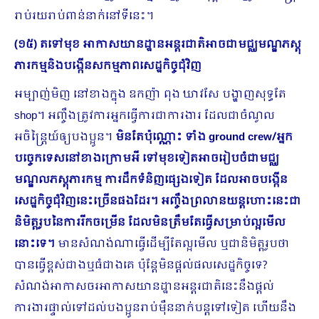
រាប់រយរាប់ពាន់នាក់នៅទីនេះ។
(១៥) តទៅមុខ អាកាសយានដ្ឋានអន្តរជាតិអាចជាមជ្ឈមណ្ឌភស្តុ
ភារកម្មនិងបង្កើនសកម្មភាពសេដ្ឋកិច្ចជុំវិញ
អម្បាញ់មិញ នៅខាងក្នុង ឧកញ៉ា ពុង ឃាវសែ បង្ហាញសុទ្ធតែ
shop។ អញ្ចឹងត្រូវការអ្នកធ្វើការជាការងារ ដែលជាចំណូល
អចិន្រ្តៃយ៍ឲ្យបងប្អូន។​
មិនតែប៉ុណ្ណោះ ទាំង
ground crew/អ្នក
បច្ចេកទេសនៅខាងក្រោមអី ទៅមុខទៀតអាចរៀបចំជាមជ្ឈ
មណ្ឌលភស្តុភារកម្ម ការដឹកទំនិញផ្សេងទៀត ដែលអាចបង្កើន
សេដ្ឋកិច្ចជុំវិញនេះច្រើនផងដែរ។ អញ្ចឹងព្រលានយន្តហោះនេះជា
និមិត្តរូបនៃការរីកចម្រើន ដែលមិនត្រឹមតែធ្វើសម្រាប់ល្អមើល
នោះទេ។
មានសំណង់ណាធ្វើដើម្បីតែល្អមើល ឬជានិមិត្តរូបថា
បានធ្វើខ្ពស់ជាងឬធំជាងគេ ប៉ុន្តែមិនផ្តល់ផលសេដ្ឋ​កិច្ចទេ?
សំណង់អាកាសចរអាកាសយានដ្ឋានអន្តរជាតិនេះនឹងផ្តល់
ការងារផ្ទាល់ទៅដល់បងប្អូនរាប់ម៉ឺននាក់បន្តទៅទៀត ហើយនឹង