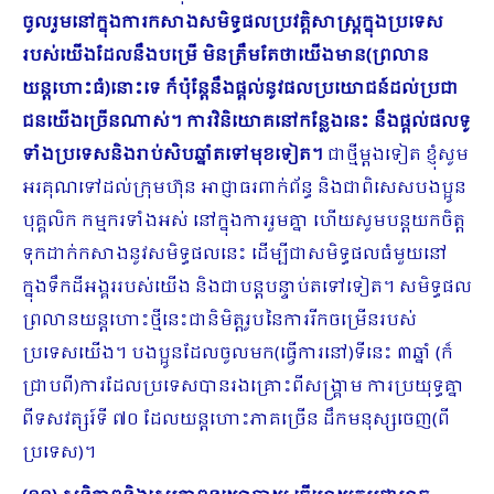
ចូលរួមនៅក្នុងការកសាងសមិទ្ធផលប្រវត្តិសាស្រ្តក្នុងប្រទេស
របស់យើងដែលនឹងបម្រើ មិនត្រឹមតែថាយើងមាន(ព្រលាន
យន្តហោះធំ)នោះទេ ក៏ប៉ុន្តែនឹងផ្ដល់នូវផលប្រយោជន៍ដល់ប្រ​ជា​
ជនយើងច្រើនណាស់។ ការវិនិយោគនៅកន្លែងនេះ នឹងផ្តល់ផលទូ
ទាំងប្រទេសនិងរាប់សិបឆ្នាំតទៅមុខទៀត។
ជាថ្មីម្ដងទៀត ខ្ញុំសូម
អរគុណទៅដល់ក្រុមហ៊ុន អាជ្ញាធរពាក់ព័ន្ធ និងជាពិសេសបងប្អូន
បុគ្គលិក កម្មករទាំងអស់ នៅក្នុងការរួមគ្នា ហើយសូមបន្តយកចិត្ត
ទុកដាក់កសាងនូវសមិទ្ធផលនេះ ដើម្បីជាសមិទ្ធផលធំមួយនៅ
ក្នុងទឹកដីអង្គររបស់យើង និងជាបន្តបន្ទាប់តទៅទៀត។ សមិទ្ធផល
ព្រលានយន្តហោះថ្មីនេះជានិមិត្តរូបនៃការរីកចម្រើនរបស់
ប្រទេសយើង។ បងប្អូនដែលចូលមក(ធ្វើការនៅ)ទីនេះ ៣ឆ្នាំ (ក៏
ជ្រាបពី)ការដែលប្រទេសបានរងគ្រោះពីសង្រ្គាម ការប្រយុទ្ធគ្នា
ពីទសវត្សរ៍ទី ៧០ ដែលយន្តហោះភាគច្រើន ដឹកមនុស្សចេញ(ពី
ប្រទេស)។