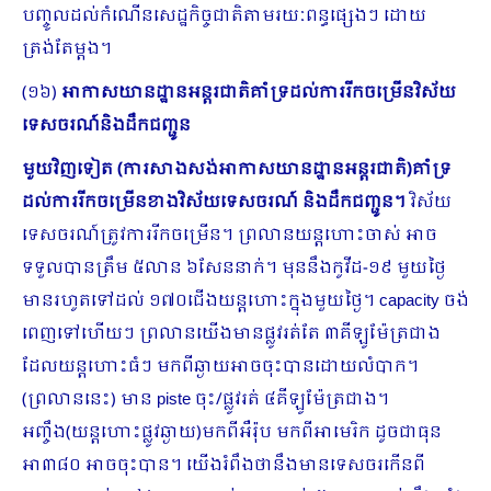
បញ្ចូលដល់កំណើនសេដ្ឋកិច្ចជាតិតាមរយៈពន្ធផ្សេងៗ ដោយ
ត្រង់តែម្តង។
(១៦)
អាកាសយានដ្ឋានអន្តរជាតិគាំទ្រដល់ការរីកចម្រើនវិស័យ
ទេសចរណ៍និងដឹកជញ្ជូន
មួយវិញទៀត (ការសាងសង់អាកាសយានដ្ឋានអន្តរជាតិ)គាំទ្រ
ដល់ការរីកចម្រើនខាងវិស័យទេសចរណ៍ និងដឹកជញ្ជូន។
វិស័យ
ទេសចរណ៍ត្រូវការរីកចម្រើន។ ព្រលានយន្តហោះចាស់ អាច
ទទួលបានត្រឹម ៥លាន ៦សែននាក់។ មុននឹងកូវីដ-១៩ មួយថ្ងៃ
មានរហូតទៅដល់ ១៧០ជើងយន្តហោះក្នុងមួយថ្ងៃ។ capacity ចង់
ពេញទៅហើយៗ ព្រលានយើងមានផ្លូវរត់តែ ៣គីឡូម៉ែត្រជាង
ដែលយន្តហោះធំៗ មកពីឆ្ងាយអាចចុះបានដោយលំបាក។
(ព្រលាននេះ) មាន piste ចុះ/ផ្លូវរត់ ៤គីឡូម៉ែត្រជាង។
អញ្ចឹង(យន្តហោះផ្លូវឆ្ងាយ)មកពីអឺរ៉ុប មកពីអាមេរិក ដូចជាធុន
អា៣៨០ អាចចុះបាន។ យើងរំពឹងថានឹងមានទេសចរកើនពី