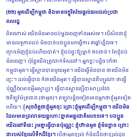
កន្លែងផ្សេងៗទៀត។ នេះគឺជាសក្កានុពលជាក់ស្តែង។
(២២) អួតដើម្បីកម្ពុជា និងមានចក្ខុវិស័យផ្តល់ផលដល់ប្រជា
ពលរដ្ឋ
ពិតណាស់ យើងមិនអាចជប់ម្តងចេញទាំងអស់ទេ។ បើសិនជាខ្ញុំ
មានលទ្ធភាពជប់ មិនបាច់បងប្អូនមកធ្វើការ ៣ឆ្នាំហ្នឹងទេ។
ល្ងាចមិញខ្ញុំជប់ហើយបាត់។ ខ្ញុំជប់ផ្ទះឱ្យម្នាក់ ២០ជាន់។ តែខ្ញុំជប់
មិនចេញ។ ប៉ុន្តែយើងត្រូវដាក់ទិសដៅ។ អ្នកខ្លះបន្តិចៗក៏ថា
កម្ពុជាអួត។ ធ្វើស្ពានបានមួយអួត។ យើងធ្វើមិនបាន ថាយើងមិន
ខ្មេះ។ ដល់ធ្វើបាន ក៏ថាយើងអួត។ ធ្វើបានស្ពានគីហ្សូណា ថាធ្វើ
ប៉ុណ្ណឹង(មានអ្វីអស្ចារ្យ)។ ធ្វើបានស្ពានត្សឹបាសាប្រវែង
២គីឡូម៉ែត្រជាង (ថាអួត)។ ឥឡូវបន្តិចទៀតមានអ្នកថាខ្ញុំអួតទៀត
ហើយ។ ខ្ញុំ
សុខចិត្តថាខ្ញុំអួតចុះ ព្រោះខ្ញុំអួតដើម្បីកម្ពុជា។ យើងមិន
ដែលមានព្រលានយន្តហោះខ្នាតអន្តរជាតិលេខ១ទេ។ ​បងប្អូន
យើងនៅទីនេះ រួមគ្នាធ្វើបានប៉ុណ្ណេះ ខ្ញុំហ៊ានអួត ខ្ញុំមិនខ្លាច ព្រោះ
ជារបស់ខ្មែរលើទឹកដីខ្មែរ។
បើថាអួតខ្យល់ ក៏មិនដឹងថាខ្យល់ដូច