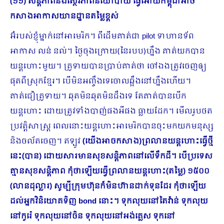
(១១) សន្តិភាពនិងស្ថេរភាពនយោបាយ ធ្វើអោយកម្ពុជាអាច
កសាងអាកាសយានដ្ឋានតម្លៃខ្ពស់
អ៊ំរបស់ខ្ញុំម្នាក់នៅអាមេរិក។ ពីដើមគាត់ជា pilot ទាហានទ័ព
អាកាស លន់ នល់។ ថ្ងៃចុងក្រោយ(នៃរបប)ហ្នឹង គាត់យកបាន
យន្តហោះមួយ។ គ្រូទាយបានប្រាប់គាត់ថា ចៅឯងត្រូវចេញឲ្យ
ផុតពីស្រុកខ្មែរ។ បើមិនអញ្ចឹងទេចោលឆ្អឹងនៅហ្នឹងហើយ។
គាត់ជឿគ្រូទាយ។ ឆុតមិនឆុតមិនដឹងទេ តែគាត់បានបើក
យន្តហោះ ដោយត្រូវទាំងបាញ់ផងអីផង ធ្លាយដែក។ មើលរូបថត
ប្រវត្តិសាស្រ្ត ពេលនោះយន្តហោះអាមេរិកបានចុះមកយកមនុស្ស
និងចល័តចេញ​។ ឥឡូវ
(យើងអាចកសាង)ព្រលានយន្តហោះធ្វើថ្មី
នេះ(បាន) ដោយសារមានសុខសន្តិភាពនៅលើទឹកដី។ បើប្រទេស
គ្មានសុខសន្តិភាព កុំថាឡើយធ្វើព្រលានយន្តហោះ(តម្លៃ) ១៥០០
(លានដុល្លារ) សូម្បីក្រុមហ៊ុន​ក៏មិនហ៊ានដាក់ទុនដែរ កុំថាឡើយ
ដល់អ្នកវិនិយោគទិញ
bond នោះ។ ទុកលុយនៅតៃវ៉ាន់ ទុកលុយ
នៅកូរ៉េ ទុកលុយនៅចិន ទុកលុយនៅអង់គ្លេស ទុកនៅ