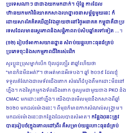
ប្រទេសណាៗ ជាជាងយកមកដាក់។ ប៉ុន្តែ ការដែល
ហ៊ានយកមកវិនិយោគកសាងហេដ្ឋារចនាសម្ព័ន្ធមួយនេះ ក៏
ដោយសារតែគិតឃើញវែងឆ្ងាយថានៅថ្ងៃអនាគត កម្ពុជាគឺជាប្រ​
ទេសដែលមានស្ថេរភាពនិងសន្តិភាពរាប់សិបឆ្នាំតទៅទៀត
…។
(១២) រៀបចំអាកាសយានដ្ឋាន សំរាប់យន្តហោះធុនធំគ្រប់
ប្រភេទចុះនិងសកម្មភាពជីវិតរស់រវើក
សួរប្អូនប្រុសម្នាក់បើក ប៊ុលដូហ្សើរ ៣ឆ្នាំហើយថា
“មានកិនមីនអត់?”។ ថាអត់មានអីទេបង។ ឆ្នាំ ២០១៩ ដែលខ្ញុំ
ទទួលតំណែងជាមេទ័ពជើងគោក សំណើដំបូងគឺមកដោះមីននៅ
ហ្នឹង។ កងវិស្វកម្មកងទ័ពជើងគោក ចូលរួមជាមួយខាង PKO និង
CMAC មកដោះនៅហ្នឹង។ យើងបានមើលមុននឹងកសាងពីឆ្នាំ
២០២០ មកដល់ម៉ោងនេះ។ ពីមុនក៏មានកាកសំណល់សង្រ្គាម។
មកដល់ម៉ោងនេះជាកន្លែងដែលបានសំអាត។
កន្លែង(នេះត្រូវ
បាន)រៀបចំ(ក្នុងគោលដៅ)ពីរ គឺសម្រាប់យន្តហោះធុនធំគ្រប់