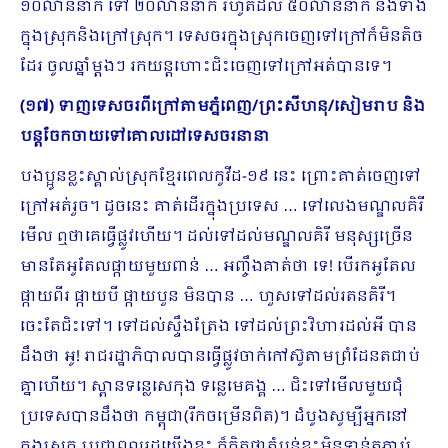
១០លាននាក់ ទៅ ២០លាននាក់ រហូតដល់ ៥០លាននាក់ នឹងទាំង
ក្នុងស្រុកនិងក្រៅស្រុក។ ទេសចរក្នុងស្រុកចេញទៅក្រៅក៏មិនតិច
ដែរ ចូលឆ្នាំម្តងៗ រកយន្តហោះជិះចេញ​ទៅក្រៅអត់បានទេ។
(១៧) ទាញទេសចរពីក្រៅតាមភ្នំពេញ/ព្រះសីហនុ/សៀមរាប និង
បន្តចែកចាយទៅគោលដៅទេសចរនានា
បងប្អូនខ្លះស្គាល់ស្រុកខ្មែរពេលកូវីដ-១៩ នេះ ព្រោះគាត់ចេញទៅ
ក្រៅអត់រួច។ ដូចនេះ គាត់ដើរក្នុងប្រទេស … ទៅលេងមណ្ឌលគិរី
មើល ឮថាគេធ្វើផ្លូវហើយ​។ ដល់ទៅដល់មណ្ឌលគិរី មនុស្សច្រើន
មានតែអូតែលផ្កាយមួយពាន់ … អញ្ចឹងគាត់ថា ទេ! បើរកអូតែល
ផ្កាយពីរ ផ្កាយបី ផ្កាយបួន មិនបាន … ហួសទៅដល់រតនគិរី។
ចេះតែជិះទៅ។ ទៅដល់ស្ទឹងត្រែង ទៅដល់ព្រះវិហារដល់អី បាន
ដឹងថា អូ! រាជរដ្ឋាភិបាលបានធ្វើផ្លូវចាក់កៅស៊ូតាមព្រំដែនតជាប់
គ្នាហើយ។ ស្ពានទន្លេសេកុង ទន្លេមេគង្គ … ជិះទៅមើលមួយជុំ
ប្រទេសបានដឹងថា កម្ពុជា(រីកចម្រើនពិត)។ ដំបូងសូម្បីអ្នកនៅ
ក្នុងស្រុក ប្រជាពលរដ្ឋយើងខ្លះ ក៏គិតថាតំបន់ខ្លះមិនទាន់តភ្ជាប់