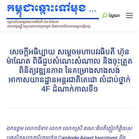
Search:
ស្វែងរក
សេចក្ដីអធិប្បាយ សម្ដេចមហាបវរធិបតី ហ៊ុន
ម៉ាណែត ពិធីជួបសំណេះសំណាល និងចុះត្រួត
ពិនិត្យវឌ្ឍនភាព នៃគម្រោងសាងសង់
អាកាសយានដ្ឋានអន្តរជាតិតេជោ​ លំដាប់ថ្នាក់
4F ដំណាក់កាលទី១
ឯកឧត្តម លោកជំទាវ លោក លោកស្រី​ គណៈធិបតីភ្ញៀវកិត្តិយស
បុគ្គលិកសហការីក្រុមហ៊ុន
Cambodia Airport Investment និង