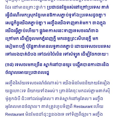
ដែរ នៅមានគ្រោះថ្នាក់។
ប្រជាជនខ្មែររស់នៅក្រៅប្រទេស គាត់
ធ្វើដំណើរមកស្រុកខ្មែរមានឱកាសភ្ជាប់ទូទាំងប្រទេសដូចគ្នា។
សេដ្ឋកិច្ចយើងតភ្ជាប់គ្នា។ អញ្ចឹងយើងទាញគាត់មក។ ខាងក្នុង
យើងធ្វើភ្ជាប់ហើយ។ ផ្លូវអាកាសនេះទាញទេសចរណ៍ខាង
ក្រៅមក ដើម្បីចូលមកភ្នំពេញក្តី មកខេត្តព្រះសីហនុក្តី មក
សៀមរាបក្តី ប៉ុន្តែគាត់មានលទ្ធភាពតភ្ជាប់ ដោយទេសចរបរ​ទេស
ទៅលេងបាត់ដំបង ទៅដល់ប៉ៃលិន ទៅសំឡូត ដើម្បីចែកចាយ
។
(១៨) ទេសចរមកច្រើន ស្នាក់នៅបានយូរ បង្កើតបានការងារនិង
ចំណូលអោយប្រជាពលរដ្ឋ
អញ្ចឹងវិស័យទេសចរណ៍ធំណាស់។ យើងមិនមែននិយាយតែរឿង
យន្តហោះទេ និយាយទាំងអស់។ គ្រាន់តែចុះមកដល់ភ្លាមតាក់ស៊ី
ម៉ូតូកង់បី ជិះទៅដល់អូតែល។ គាត់ស្នាក់នៅអូតែល។ អញ្ចឹង
អូតែលមានចំណូល។ គាត់ត្រូវហូបទិញពី Restaurant ហើយ
Restaurant មិនមែនដាំដុះខ្លួនឯងទេ ទៅទិញពីផ្សារ។ អញ្ចឹង