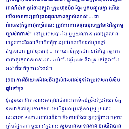
ដាណឺម៉ាក កូរ៉េខាងត្បូង ក្រុមហ៊ុនចិន ខ្មែរ បូកបញ្ចូលគ្នា ហើយ
យើងមានការគ្រប់គ្រងគុណភាពច្បាស់លាស់ … ជា
ពិសេស(កិច្ចការ)កម្រិតនេះ ត្រូវការការទទួលខុសត្រូវខាងវិស្វកម្ម
ច្បាស់ណាស់
។ នៅប្រទេសបារាំង ឬមួយណាទេ (នៅ)ព្រលាន
យន្តហោះដែលទើបបើកថ្មីបានប្រហែលមិនដល់មួយឆ្នាំ
ដំបូល(បាក់ធ្លាក់ចុះមក) … ការយកចិត្តទុកដាក់ខាងវិស្វកម្ម ការ
ធានានូវគុណភាពការងារ រាប់ទាំងធ្វើ piste និងគ្រប់កន្លែងទាំង
អស់ គឺជាកិច្ចការសំខាន់។
(១០) ការវិនិយោគដែលនឹងផ្តល់ផលដល់ទូទាំងប្រទេសរាប់សិប
ឆ្នាំទៅមុខ
ខ្ញុំសូមយកឱកាសនេះអរគុណចំពោះការខិតខំប្រឹងប្រែងយកចិត្ត
ទុកដាក់នៅក្នុងការកសាងសមិទ្ធផលប្រវត្តិ​សាស្រ្ត​មួយនេះ …
នេះជាមោទនភាពរបស់យើង។ មិនថាយើងជាអ្នក(ធ្វើការ) កម្មករ
ត្រឹមផ្នែកណាមួយនៅក្នុងនេះ
សូមមានមោទនភាព ថាយើងបាន