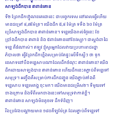
សាឡង់ដឹកបាន ៣ពាន់តោន
ទី២ ព្រែកជីកហ៊្វូណនតេជោនេះ ជាបច្ចេកទេស នៅពេលធ្វើហើយ
មានជម្រៅ ៤,៧ម៉ែត្រ។ យើងជីក ៥,៤ ម៉ែត្រ ទទឹង ៦០ ម៉ែត្រ
ប្រើសាឡង់ដឹកបាន ៣ពាន់តោន។ ទន្លេយើងរាល់ថ្ងៃនេះ ខែ
ប្រាំងដឹកបាន ៣ពាន់ និង ៥ពាន់តោននៅខែវស្សា។ ជាស្តង់ដាដៃ
ទន្លេ គឺធំណាស់។ ឥឡូវ ខ្ញុំសួរអ្នកដែលវាយប្រហាររាជរដ្ឋា​
ភិបាលថា ធ្វើព្រែកជីកហ្នឹងសម្រាប់តែផ្ទះលើទឹកស្អីៗ ថា ទូក
នេសាទនៅបឹងទន្លេសាបណាដែលដឹកចំណុះ ៣ពាន់តោន? យើង
ដឹកដោយសាឡង់បាន ៣ពាន់តោន ហើយដឹកនេះតភ្ជាប់ពីទន្លេទៅ
សមុទ្រ។ អញ្ចឹងគឺសម្រាប់ការដឹកជញ្ជូន យើងភ្ជាប់តាំងពី
ទន្លេសាប ទន្លេមេគង្គ ចុះមក។ យើងមានជម្រើស២។ ទីមួយទៅ
ខាងក្រោម និងទីពីរមកខាងនេះទៅសមុទ្រវាកាត់ខ្លី។
៣ពាន់តោន សាឡង់មិនតូចទេ ដឹកទំនិញ។
រីឯប្រវែងបណ្តាយមាន ១៨០គីឡូម៉ែត្រ ដែលភ្ជាប់ពីទន្លេទៅ