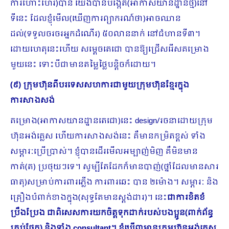
ការហោះហើរ)បាន យើងបានបង្កើត(អាកាសយានដ្ឋានថ្មី)នៅ
ទីនេះ ដែលខ្ញុំមើល(ឃើញការព្យាករណ៍ថា)អាចឈាន
ដល់(ទទួលចរចរអ្នកដំណើរ) ៥០លាននាក់ នៅជំហានទី៣។
ដោយហេតុនេះហើយ សម្ដេចតេជោ បានឱ្យជ្រើសរើសគម្រោង
មួយនេះ ទោះបីជាមានតម្លៃថ្លៃបន្ដិចក៏ដោយ។
(៩) ក្រុមហ៊ុនពីបរទេសសហការជាមួយក្រុមហ៊ុនខ្មែរក្នុង
ការសាងសង់
គម្រោង(អាកាសយានដ្ឋានតេជោ)នេះ design/រចនាដោយក្រុម
ហ៊ុនអង់គ្លេស ហើយការសាងសង់នេះ គឺមានកម្រិតខ្ពស់ ទាំង
សម្ភារៈប្រើប្រាស់។ ខ្ញុំបានដើរមើលអម្បាញ់មិញ គឺមិនមាន
កាត់(ត) ប្រថុយៗទេ។ សូម្បីតែដែកក៏មានបាញ់(ថ្នាំដែលមានសារ
ធាតុ)សម្រាប់ការពារភ្លើង ការពារឆេះ បាន ២ម៉ោង។ សម្ភារៈ និង
គ្រឿងបំពាក់ខាងក្នុង(សុទ្ធតែមានស្ដង់ដារ)។​ នេះ
ជាការខិតខំ
ប្រឹងប្រែង ជាពិសេសការយកចិត្តទុកដាក់របស់បងប្អូន(ពាក់ព័ន្ធ
គ្រប់ផ្នែក) និងទាំង
consultant។ ខ្ញុំឃើញមានក្រុមហ៊ុនអង់គ្លេស