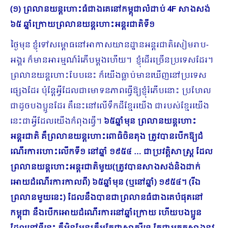
(១) ព្រលានយន្តហោះធំជាងគេនៅកម្ពុជាលំដាប់
4F សាងសង់
៦៥ ឆ្នាំក្រោយព្រលានយន្តហោះអន្តរជាតិទី១
ថ្ងៃមុន ខ្ញុំទៅសម្ពោធនៅអាកាសយានដ្ឋានអន្តរជាតិសៀមរាប-
អង្គរ ក៏មានអារម្មណ៍រំភើបម្ដងហើយ។ ខ្ញុំដើរច្រើនប្រទេសដែរ។
ព្រលានយន្តហោះបែបនេះ ក៏យើងធ្លាប់មានឃើញនៅប្រទេស
ផ្សេងដែរ ប៉ុន្តែអ្វីដែលជាមោទនភាពធ្វើឱ្យខ្ញុំរំភើបនោះ ប្រហែល
ជាដូចបងប្អូនដែរ គឺនេះនៅលើទឹកដីខ្មែរយើង ជារបស់ខ្មែរយើង
នេះជាអ្វីដែលយើងកំពុងធ្វើ។
៦៥ឆ្នាំមុន ព្រលានយន្តហោះ
អន្តរជាតិ គឺព្រលានយន្តហោះពោធិចិនតុង ត្រូវបានបើកឱ្យ​ដំ​
ណើរការហោះលើកទី១ នៅឆ្នាំ ១៩៥៤ … ជាប្រវត្តិសាស្ត្រ ដែល
ព្រលានយន្តហោះអន្តរជាតិមួយ(ត្រូវបានសាងសង់និងដាក់
អោយដំណើរការកាលពី) ៦៥ឆ្នាំមុន (ឬនៅឆ្នាំ) ១៩៥៤។ (រីឯ
ព្រលានមួយនេះ) ដែលនឹងបានជាព្រ​លានធំជាងគេបំផុតនៅ
កម្ពុជា នឹងបើកអោយដំណើរការនៅឆ្នាំក្រោយ ហើយបងប្អូន