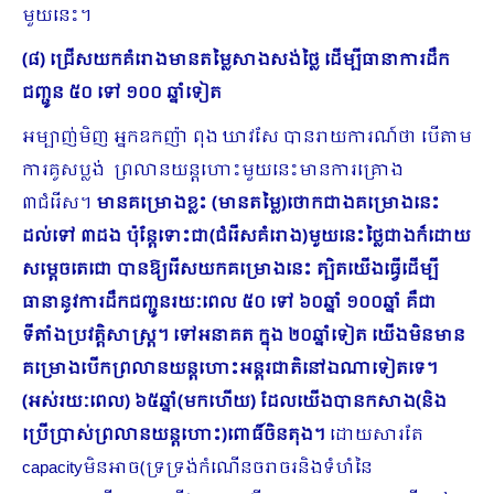
មួយនេះ។
(៨) ជ្រើសយកគំរោងមានតម្លៃសាងសង់ថ្លៃ ដើម្បីធានាការដឹក
ជញ្ជូន ៥០ ទៅ ១០០ ឆ្នាំទៀត
អម្បាញ់មិញ អ្នកឧកញ៉ា ពុង ឃាវសែ បានរាយការណ៍ថា បើតាម
ការគូសប្លង់ ព្រលានយន្តហោះមួយនេះមានការគ្រោង
៣ជំរើស។
មានគម្រោងខ្លះ (មានតម្លៃ)ថោកជាងគម្រោងនេះ
ដល់ទៅ ៣ដង ប៉ុន្តែទោះជា(ជំរើសគំរោង)មួយនេះថ្លៃជាងក៏ដោយ
សម្ដេចតេជោ បានឱ្យរើសយកគម្រោងនេះ ត្បិតយើង​ធ្វើដើម្បី
ធានានូវការដឹកជញ្ជូនរយៈពេល ៥០ ទៅ ៦០ឆ្នាំ ១០០ឆ្នាំ គឺជា
ទីតាំងប្រវត្តិសាស្រ្ត។ ទៅអនាគត ក្នុង ២០ឆ្នាំទៀត យើងមិនមាន
គម្រោងបើកព្រលានយន្តហោះអន្តរជាតិនៅឯណាទៀតទេ។
(អស់រយៈពេល) ៦៥ឆ្នាំ(មកហើយ) ដែលយើងបានកសាង(និង
ប្រើប្រាស់ព្រលានយន្តហោះ)ពោធិ៍ចិនតុង។
ដោយសារតែ
capacityមិនអាច(ទ្រទ្រង់កំណើនចរាចរនិងទំហំនៃ