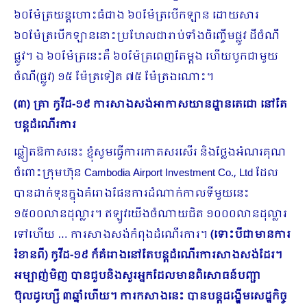
៦០ម៉ែត្រយន្តហោះធំជាង ៦០ម៉ែត្របើកឡាន ដោយសារ
៦០ម៉ែត្របើកឡាននោះប្រ​ហែលជារាប់ទាំងចិញ្ចើមផ្លូវ ដីចំណី
ផ្លូវ។ ឯ ៦០ម៉ែត្រនេះគឺ ៦០ម៉ែត្រពេញតែម្ដង ហើយបូកជាមួយ
ចំណី(ផ្លូវ) ១៥ ម៉ែត្រទៀត ៧៥ ម៉ែត្រឯណោះ។
(៣) គ្រា កូវីដ
-១៩ ការសាងសង់អាកាសយានដ្ឋានតេជោ នៅតែ
បន្តដំណើរការ
ឆ្លៀតឱកាសនេះ ខ្ញុំសូមធ្វើការកោតសរសើរ និងថ្លែងអំណរគុណ
ចំពោះក្រុមហ៊ុន Cambodia Airport Investment Co., Ltd ដែល
បានដាក់ទុនក្នុងគំរោងផែនការដំណាក់កាលទីមួយនេះ
១៥០០លានដុល្លារ។ ឥឡូវយើងចំណាយជិត ១០០០លានដុល្លារ
ទៅហើយ … ការសាងសង់កំពុងដំណើរការ។
(ទោះបីជាមានការ
រំខានពី) កូវីដ
-១៩ ក៏គំរោងនៅតែបន្តដំណើរការសាងសង់ដែរ។
អម្បាញ់មិញ បានជួបនិងសួរអ្នកដែលមានពិសោធន៍បញ្ជា
ប៊ុលដូហ្សើ ៣ឆ្នាំហើយ។ ការកសាងនេះ បានបន្តដង្ហើមសេដ្ឋកិច្ច