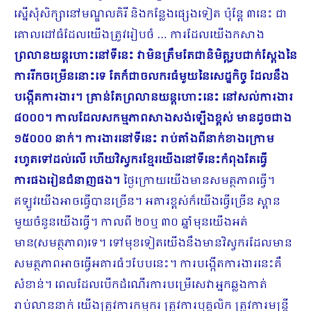
ស្នើសុំសិក្សានៅមណ្ឌលគិរី និងកន្លែងផ្សេងទៀត ប៉ុន្តែ ៣នេះ ជា
គោលដៅធំដែលយើងត្រូវរៀបចំ … ការដែលយើងកសាង
ព្រលានយន្តហោះនៅទីនេះ វាមិនត្រឹមតែជានិមិត្តរូបជាក់ស្តែងនៃ
ការរីកចម្រើននោះទេ តែក៏ជាចលករធំមួយនៃសេដ្ឋកិច្ច ដែលនឹង
បង្កើតការងារ។ គ្រាន់តែព្រលានយន្តហោះនេះ នៅសល់ការងារ
៨០០០។ កាលដែលសកម្មភាពសាងសង់ឡើងខ្ពស់ មានដូចជាង
១៥០០០ នាក់។ ការងារនៅទីនេះ រាប់តាំងពីនាក់ខាងក្រោម
រហូតទៅដល់លើ ហើយវិស្វករខ្មែរយើងនៅទីនេះកំពុងតែធ្វើ
ការផង​រៀនជំនាញផង។
ថ្ងៃក្រោយយើងមានសមត្ថភាពធ្វើ។
ឥឡូវយើងអាចធ្វើបានច្រើន។ អគារខ្ពស់ក៏យើងធ្វើច្រើន ស្ពាន
មួយចំនួនយើងធ្វើ។ កាលពី ២០ឬ ៣០ ឆ្នាំមុនយើងអត់
មាន(សមត្ថភាព)ទេ។ ទៅមុខទៀតយើងនឹងមានវិស្វករដែលមាន
សមត្ថភាពអាចធ្វើអគារធំៗបែបនេះ។ ការបង្កើតការងារនេះគឺ
សំខាន់។ ពេលដែលបើកដំណើរការបម្រើសេវាអ្នកឆ្លងកាត់
រាប់លាននាក់ យើងត្រូវការកម្មករ ត្រូវការបុគ្គលិក ត្រូវការមន្រ្តី