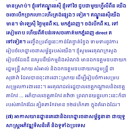
មានស្រាប់។ ខ្ញុំទៅឥណ្ឌូនេស៊ី ​ខ្ញុំទៅថៃ ជួបជាមួយហ្វីលីពីន យើង
ចរចាបើកច្រកហោះហើរត្រង់ផ្សេងៗ ទៀត។ ឥណ្ឌូនេស៊ីយើង
មាន។ ម៉ាឡេស៊ី ថ្ងៃមុនពី KL មកភ្នំពេញ។ ចង់បើកពី KL ទៅ
សៀមរាប ហើយពីតំបន់ទេសចរគាត់មកភ្នំពេញ direct ត
ទៅទៀត។
អញ្ចឹងប្រព័ន្ធនេះកាន់តែខ្វាត់ខ្វែង ទាមទារនូវការ
រៀបចំហេដ្ឋារចនាសម្ព័ន្ធរបស់យើង។ ខ្ញុំសូមអរគុណក្រសួង
រៀបចំដែនដី នគរូបនីយ៍កម្មនិងសំណង់ មានឯកឧត្តមឧបនាយក
រដ្ឋមន្ត្រី សាយ សំអាល់ និងឯកឧត្តមឧបនាយករដ្ឋមន្ត្រី ជា
សុផារ៉ា ដែលបានពុះពារដោះស្រាយ ដើម្បីរៀបចំការសម្រប
សម្រួលការងារនេះ។ អរគុណដល់រដ្ឋបាលខេត្តកណ្ដាលនិងខេត្ត
តាកែវ … អភិបាលខេត្តតាកែវ តវ៉ាថា ព្រលានយន្តហោះនេះក៏ជា
របស់តាកែវដែរ ត្បិតតាកែវមាន ១២៨ហិកតា ក្នុងគំរោងដែរ។
(៧) អាកាសយានដ្ឋានតេជោនិងហេដ្ឋារចនាសម្ព័ន្ធនានា ជាយុទ្ធ
សាស្ត្រអភិវឌ្ឍទិសនិរតី និងទូទាំងប្រទេស