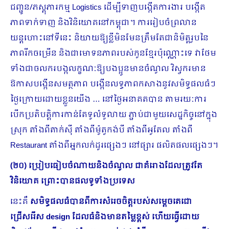
ជញ្ជូន/ភស្តុភារកម្ម Logistics ដើម្បីទាញបង្កើតការងារ បង្កើត
ភាពទាក់ទាញ និងវិនិយោគនៅកម្ពុជា។ ការរៀបចំព្រលាន
យន្តហោះនៅទីនេះ និយាយឱ្យខ្លីមិនមែនត្រឹមតែជានិមិត្តរូបនៃ
ភាពរីកចម្រើន និងជាមោទនភាពរបស់កូនខ្មែរប៉ុណ្ណោះទេ វាថែម
ទាំងជាចលករបង្កលក្ខណៈឱ្យបងប្អូនមានចំណូល វិស្វករមាន
ឱកាសបង្កើនសមត្ថ​ភាព បង្កើនលទ្ធភាពកសាងនូវសមិទ្ធផលធំៗ
ថ្ងៃក្រោយដោយខ្លួនយើង … នៅថ្ងៃអនាគតបាន តាមរយៈការ
បើកប្រតិបត្តិការកាន់តែទូលំទូលាយ ភ្ជាប់ជាមួយសេដ្ឋកិច្ចនៅក្នុង
ស្រុក តាំងពីតាក់ស៊ី តាំងពីម៉ូតូកង់បី តាំងពីអូតែល តាំងពី
Restaurant តាំងពីអ្នកលក់ដូរផ្សេងៗ នៅផ្សារ ផលិតផលផ្សេងៗ។
(២០) ប្រៀបធៀបចំណាយនិងចំណូល ជាគំរោងដែលត្រូវតែ
វិនិយោគ ព្រោះបានផលទូទាំងប្រទេស
នេះគឺ
សមិទ្ធផលធំបានពីការសំរេចចិត្តរបស់សម្តេចតេជោ
ជ្រើសរើស
design ដែលធំនិងមានតម្លៃខ្ពស់ ហើយធ្វើដោយ