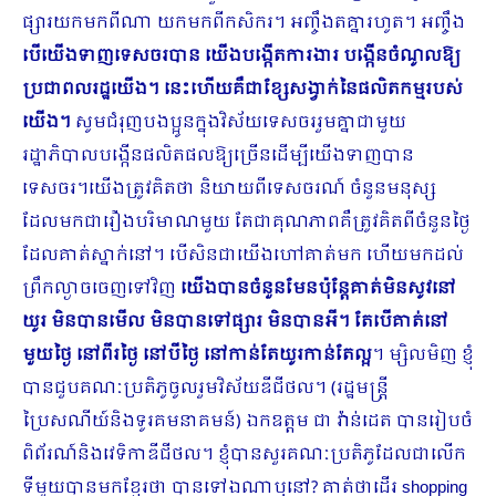
ផ្សារយកមកពីណា យកមកពីកសិករ។ អញ្ចឹងតគ្នារហូត។ អញ្ចឹង
បើយើងទាញទេសចរបាន យើងបង្កើតការងារ បង្កើនចំណូលឱ្យ
ប្រជាពលរដ្ឋយើង។ នេះហើយគឺជាខ្សែសង្វាក់នៃផលិតកម្មរបស់
យើង។
សូមជំរុញបងប្អូនក្នុងវិស័យទេស​ចររួមគ្នាជាមួយ
រដ្ឋាភិបាលបង្កើនផលិតផលឱ្យច្រើនដើម្បីយើងទាញបាន
ទេសចរ។យើងត្រូវគិតថា និយាយពីទេស​ចរណ៍ ចំនួនមនុស្ស
ដែលមកជារឿងបរិមាណមួយ តែជាគុណភាពគឺត្រូវគិតពីចំនួនថ្ងៃ
ដែលគាត់ស្នាក់នៅ។ បើសិនជាយើងហៅគាត់មក ហើយមកដល់
ព្រឹកល្ងាចចេញទៅវិញ
យើងបានចំនួនមែនប៉ុន្តែគាត់មិនសូវនៅ
យូរ មិនបានមើល មិនបានទៅផ្សារ មិនបានអី។ តែបើគាត់នៅ
មួយថ្ងៃ នៅពីរថ្ងៃ នៅបីថ្ងៃ នៅកាន់តែយូរកាន់តែល្អ
។ ម្សិលមិញ ខ្ញុំ
បានជួបគណៈប្រតិភូចូលរួមវិស័យឌីជីថល។ (រដ្ឋមន្ត្រី
ប្រៃសណីយ៍និងទូរគមនាគមន៍) ឯកឧត្តម ជា វ៉ាន់ដេត បានរៀបចំ
ពិព័រណ៍និងវេទិកាឌីជីថល។ ខ្ញុំបានសួរគណៈប្រតិភូដែលជាលើក
ទីមួយបានមកខ្មែរថា បានទៅឯណាឬនៅ? គាត់ថាដើរ shopping