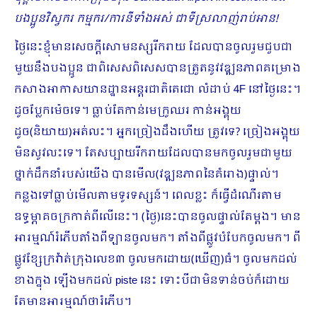
បងប្អូនវិស្វករ កម្មករ/ការនីទាំងអស់ ជាទីស្រលាញ់រាប់អាន!
ថ្ងៃនេះខ្ញុំមានសេចក្ដីសោមនស្សរីករាយ ដែលបានចូលរួមជួបជា
មួយនឹងបងប្អូន ជាពិសេសពិសេសបានត្រួតនូវវឌ្ឍនភាពគម្រោង
កសាងអាកាសយានដ្ឋានអន្តរជាតិតេជោ លំដាប់ 4F នៅថ្ងៃនេះ។
ដូចប្លែកម៉េចទេ។ ធ្លាប់តែកាន់មេក្រូឈរ កាន់អង្គុយ
ដូច(និយាយ)អត់លះ។ អ្នកច្រៀងដឹងហើយ ត្រូវទេ? ច្រៀងអង្គុយ
មិនសូវលះទេ។ តែសប្បាយរីករាយដែលបានមកចូលរួមជាមួយ
ថ្នាក់ដឹកនាំរបស់យើង បានមើល(វឌ្ឍនភាពនៃគំរោង)ផ្ទាល់។
កន្លងទៅធ្លាប់មើលតាមទូរទស្សន៍។ ពេលខ្លះ ក៏ធ្វើដំណើរតាម
ឧទ្ធម្ភាគចក្រកាត់ពីលើនេះ។ (ថ្ងៃ)នេះបានចូលផ្ទាល់តែម្ដង។ ​មាន
អារម្មណ៍រំភើបតាំងពីឡានចូលមក។ តាំងពីផ្លូវបំបែកចូលមក។ ពី
ផ្លូវខ្សែក្រវ៉ាត់ក្រុងលេខ៣ ចូលមកដោយ(ឃើញ)ធំ។ ចូលមកដល់
ខាងក្នុង ឡើងមកដល់ piste នេះ ទោះបីជាមិនទាន់ចប់ក៏ដោយ
តែមានអារម្មណ៍ថារំភើប។