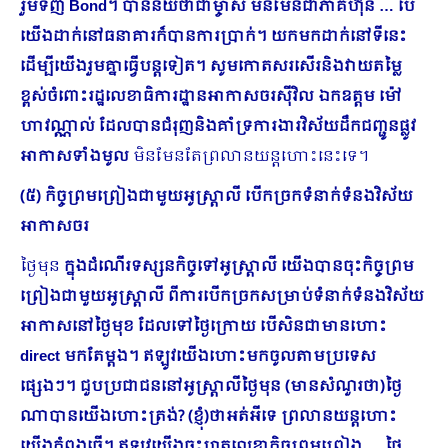
រួមទិញ
Bond។ បានន័យថាជាម្ចាស់ មិនមែនជាភាគហ៊ុន … បើ
យើងដាក់នៅធនាគារក៏បានការប្រាក់។ យកមកដាក់នៅទីនេះ
ដើម្បីយើងរួមគ្នាធ្វើបន្តទៀត។ សូមកោតសរសើរនិងវាយតម្លៃ
ខ្ពស់ចំពោះរដ្ឋលេខាធិការដ្ឋានអាកាសចរស៊ីវិល​ ឯកឧត្តម ម៉ៅ
ហាវណ្ណាល់ ដែលបានជំរុញនិងគាំទ្រការងារវិស័យដឹកជញ្ជូនផ្លូវ
អាកាសទាំងមូល
មិនមែនតែព្រលានយន្តហោះនេះទេ។
(៥) កិច្ចព្រមព្រៀងជាមួយអូស្ត្រាលី បើកច្រកទំនាក់ទំនងវិស័យ
អាកាសចរ
ថ្ងៃមុន
ក្នុងដំណើរទស្សនកិច្ចទៅអូស្ត្រាលី យើងបានចុះកិច្ចព្រម
ព្រៀងជាមួយអូស្ត្រាលី ពីការបើកច្រកសម្រាប់ទំនាក់ទំនងវិស័យ
អាកាសនៅថ្ងៃមុខ ដែលទៅថ្ងៃក្រោយ បើសិនជាមានហោះ
direct មកតែម្ដង។ ឥឡូវយើងហោះមកចូលតាមប្រទេស
ផ្សេងៗ។ ជួបប្រជាជននៅអូស្ត្រាលីថ្ងៃមុន (មានសំណួរថា)ថ្ងៃ
ណាបានយើងហោះត្រង់? (ខ្ញុំ)ថាអត់អីទេ ព្រលានយន្តហោះ
យើងកំពុងធ្វើ។ ឥឡូវយើងចុះហត្ថលេខាកិច្ចព្រមព្រៀង … ថ្ងៃ