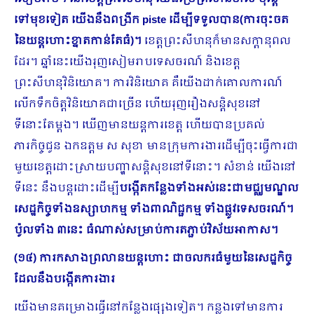
ទៅមុខទៀត យើងនឹងពង្រីក
piste ដើម្បីទទួលបាន(ការចុះចត
នៃយន្តហោះខ្នាតកាន់តែធំ)។
ខេត្តព្រះសីហនុក៏មានសក្តានុពល
ដែរ។ ឆ្នាំនេះយើងរុញសៀមរាបទេសចរណ៍ និងខេត្ត
ព្រះសីហនុវិនិយោគ។ ការវិនិយោគ គឺយើងដាក់គោលការណ៍
លើកទឹកចិត្តវិនិយោគជាច្រើន ហើយរុញរឿងសន្តិសុខនៅ
ទីនោះតែម្តង។ ឃើញមានយន្តការខេត្ត ហើយបានប្រគល់
ភារកិច្ចជូន ឯកឧត្តម ស សុខា មានក្រុមការងារដើម្បីចុះធ្វើការជា
មួយខេត្តដោះស្រាយបញ្ហាសន្តិសុខនៅទីនោះ។ សំ​ខាន់ យើងនៅ
ទីនេះ នឹងបន្តដោះដើម្បី
បង្កើតកន្លែងទាំងអស់នេះជាមជ្ឈមណ្ឌល
សេដ្ឋកិច្ចទាំងឧស្សាហកម្ម ទាំងពាណិជ្ជកម្ម ទាំងផ្លូវទេសចរណ៍។
ប៉ូលទាំង ៣នេះ ធំណាស់សម្រាប់ការតភ្ជាប់វិស័យអាកាស។
(១៤) ការកសាងព្រលានយន្តហោះ ជាចលករធំមួយនៃសេដ្ឋកិច្ច
ដែលនឹងបង្កើតការងារ
យើងមានគម្រោងធ្វើនៅកន្លែងផ្សេងទៀត។ កន្លងទៅមានការ