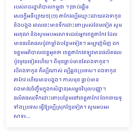
របស់រាជរដ្ឋាភិបាលកម្ពុជា ។ [ចាប់ផ្ដើម
សេចក្ដីអធីប្បាយ១] (១) តាកែវល្បីឈ្មោះដោយពងទាកូន
និងបង្កង ពេលនេះមានទឹកដោះគោស្រស់ថែមទៀត សូម
អរគុណ និងសូមអបអរសាទរដល់អ្នកខេត្តតាកែវ ដែល
មានផលិតផលប៉ូវកម្លាំងបន្ថែមទៀត។ អម្បាញ់មិញ ឯក
ឧត្តមអភិបាលខេត្តអួតថា ខេត្តតាកែវឥឡូវមានផលិតផល
ប៉ូវមួយទៀតហើយ។ ពីមុនធ្លាប់មានតែពងទាកូន។
បើពងទាកូន គឺល្បីណាស់ ល្បីឆ្លងប្រទេស។ ពងទាកូន
តាកែវ ហើយមានបង្កង។ កាលមុន ធ្លាប់មាន
ពងមាន់(ចិញ្ចឹម​ក្នុងកសិដ្ឋាន)សម្ដេចវិបុលបញ្ញា។
ផលិតផល(ទឹកដោះគោ)បន្ថែមនៅខេត្តតាកែវ ចែកចាយទូ
ទាំងប្រ​ទេស ធ្វើឱ្យល្បីស្រុកខ្មែរទៀត។ សូមអបអរ
សាទរ…