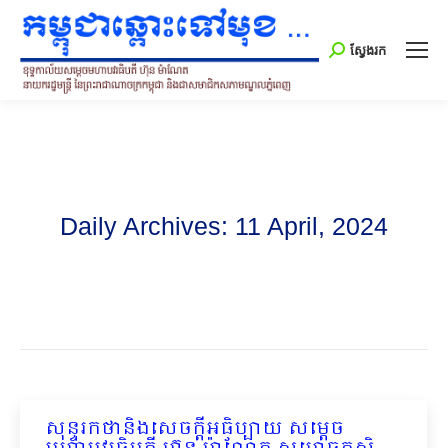
Search:
ស្វែងរក
Daily Archives:
11 April, 2024
សុន្ទរកថានិងសេចក្ដីអធិប្បាយ សម្ដេច