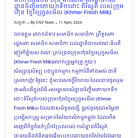
មហាបវរធិបតី ហ៊ុន ម៉ាណែត សម្ពោធ​​កសិ
ដ្ឋានចិញ្ចឹមគោយកទឹកដោះ គិរីសួគ៌ របស់ក្រុម
ហ៊ុន ខ្មែរហ្រ្វេសមីល (Khmer Fresh Milk)
សង្កថា
By
CNV Team
11 April, 2024
ឯកឧត្តម លោកជំទាវ សមាជិក សមាជិកា ព្រឹទ្ធសភា
រដ្ឋសភា សមាជិក សមាជិកា រាជរដ្ឋាភិបាលគណៈធិបតី
ភ្ញៀវកិត្តិយស គណៈគ្រប់គ្រងក្រុមហ៊ុនខ្មែរហ្រ្វេសមីល
(Khmer Fresh Milk)លោកគ្រូអ្នកគ្រូ ក្មួយៗ
សិស្សានុសិស្ស បងប្អូនកម្មករ កម្មការិនីទាំងអស់ ជាទី
ស្រលាញ់! ថ្ងៃនេះ ខ្ញុំមានសេចក្តីរីករាយ ដែលបានចូលរួម
ជាអធិបតីក្នុងពិធី «សម្ពោធ​​កសិដ្ឋានចិញ្ចឹមគោយកទឹក
ដោះគិរីសួគ៌របស់ក្រុមហ៊ុនខ្មែរហ្រ្វេសមីល (Khmer
Fresh Milk)» ដែលជាសមិទ្ធផលថ្មី, ផ្តល់នូវគុណតម្លៃជា
ប្រវត្តិសាស្រ្ត សម្រាប់វិស័យ​កសិកម្ម​កម្ពុជា ដែលកើត
ចេញពីកិច្ចខិតខំប្រឹងប្រែងរបស់ កសិដ្ឋានគិរីសួគ៌​
ជាមួយនឹងគំនិតផ្តួចផ្តើមប្រកបដោយចក្ខុវិស័យវែងឆ្ងាយ