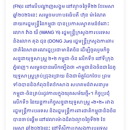
(FN)៖ នៅលើបណ្តាញសង្គម នៅល្ងាចថ្ងៃទី២២ ខែមេសា
ឆ្នាំ២០២៦នេះ សម្តេចមហាបវរធិបតី ហ៊ុន ម៉ាណែត
នាយករដ្ឋមន្រ្តីនៃកម្ពុជា បានប្រកាសស្វាគមន៍ចំពោះ
លោក វ៉ាង យី (WANG Yi) រដ្ឋមន្ត្រីក្រសួងការបរទេស
និងលោក តុង ជុន (DONG Jun) រដ្ឋមន្ត្រីក្រសួងការពារ
ជាតិនៃសាធារណរដ្ឋប្រជាមានិតចិន ដើម្បីចូលរួមកិច្ច
សន្ទនាយុទ្ធសាស្ត្រ ២+២ កម្ពុជា-ចិន លើកទី១ នៅទីក្រុង
ភ្នំពេញ។ សម្តេចបានលើកឡើងថា «កម្ពុជានិងចិនជាដៃគូ
យុទ្ធសាស្ត្រគ្រប់ជ្រុងជ្រោយ និងជាមិត្តដែកថែប ព្រម
ទាំងបាននិងកំពុងខិតខំកសាង សហគមន៍វាសនារួម
កម្ពុជា-ចិនគ្រប់រដូវកាលក្នុងយុគសម័យថ្មី»។ កិច្ចប្រជុំ
លើកទី១ នៃយន្តការកិច្ចសន្ទនាយុទ្ធសាស្ត្រ «២+២» រវាង
រដ្ឋមន្ត្រីការបរទេស និងរដ្ឋមន្ត្រីការពារជាតិកម្ពុជានិងចិន
បានចាប់ផ្តើម នៅវេលាម៉ោងជិត៦ល្ងាចថ្ងៃទី២២ ខែ
មេសា ឆ្នាំ២០២៦នេះ នៅទីស្តីការក្រសួងការបរទេស