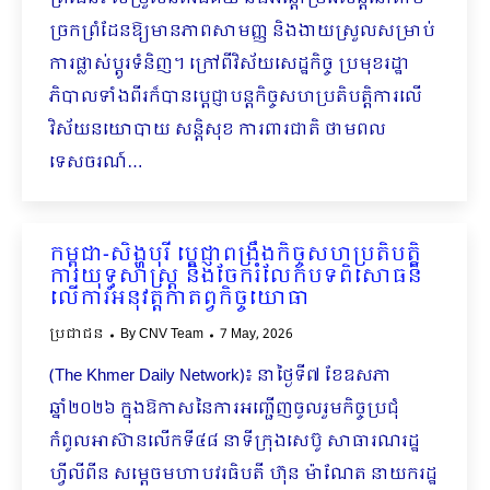
ច្រកព្រំដែនឱ្យមានភាពសាមញ្ញ និងងាយស្រួលសម្រាប់
ការផ្លាស់ប្តូរទំនិញ។ ក្រៅពីវិស័យសេដ្ឋកិច្ច ប្រមុខរដ្ឋា
ភិបាលទាំងពីរក៏បានប្ដេជ្ញាបន្តកិច្ចសហប្រតិបត្តិការលើ
វិស័យនយោបាយ សន្តិសុខ ការពារជាតិ ថាមពល
ទេសចរណ៍…
កម្ពុជា-សិង្ហបុរី ប្ដេជ្ញាពង្រឹងកិច្ចសហប្រតិបត្តិ
ការយុទ្ធសាស្ត្រ និងចែករំលែកបទពិសោធន៍
លើការអនុវត្តកាតព្វកិច្ចយោធា
ប្រជាជន
By
CNV Team
7 May, 2026
(The Khmer Daily Network)៖ នាថ្ងៃទី៧ ខែឧសភា
ឆ្នាំ២០២៦ ក្នុងឱកាសនៃការអញ្ជើញចូលរួមកិច្ចប្រជុំ
កំពូលអាស៊ានលើកទី៤៨ នាទីក្រុងសេប៊ូ សាធារណរដ្ឋ
ហ្វីលីពីន សម្តេចមហាបវរធិបតី ហ៊ុន ម៉ាណែត នាយករដ្ឋ