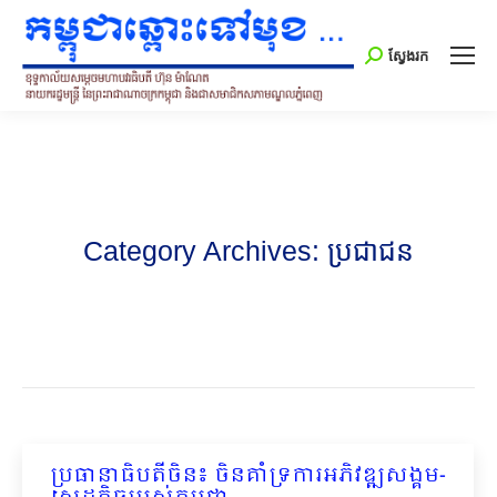
Search:
ស្វែងរក
Category Archives:
ប្រជាជន
ប្រធានាធិបតីចិន៖ ចិនគាំទ្រការអភិវឌ្ឍសង្គម-