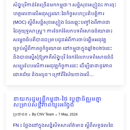
សិង្ហបុរីកាន់តែច្រើនមកកម្ពុជា។ សន្តិសុខស្បៀង៖ ការចុះ
ហត្ថលេខាលើអនុស្សរណៈនៃកិច្ចសហប្រតិបត្តិការ
(MOC) ស្តីពីសន្តិសុខស្បៀង ដែលឆ្លុះបញ្ចាំងពីភាពជា
ដៃគូយុទ្ធសាស្ត្រ។ ការចែករំលែកបទពិសោធន៍យោធា៖
សម្តេចធិបតីបានជម្រាបជូនអំពីការចាប់ផ្ដើមអនុវត្ត
ច្បាប់ស្តីពីកាតព្វកិច្ចយោធា នៅកម្ពុជាក្នុងឆ្នាំ២០២៦នេះ
និងបានស្នើសុំឱ្យភាគីសិង្ហបុរី ចែករំលែកបទពិសោធន៍ដ៏
សម្បូរបែបលើការអនុវត្តកិច្ចការនេះ ដើម្បីធានានូវភាព
ជោគជ័យ និងរលូន។ ក្រៅពីវិស័យខាងលើ…
នាយករដ្ឋមន្ត្រីកម្ពុជា-ថៃ ប្តេជ្ញាចិត្តរួមគ្នា
សម្រាប់សន្តិភាពយូរអង្វែង
ប្រជាជន
By
CNV Team
7 May, 2026
FN ៖ ថ្លែងនៅក្នុងសន្និសីទសារព័ត៌មាន ស្តីពីលទ្ធផលនៃ