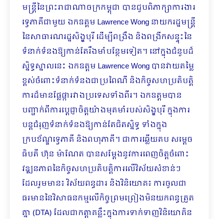
មន្ត្រីនៃព្រះរាជាណាចក្រកម្ពុជា បានជួបពិភាក្សាការងារ
ទ្វេភាគីជាមួយ ឯកឧត្តម Lawrence Wong នាយករដ្ឋមន្ត្រី
នៃសាធារណរដ្ឋសិង្ហបុរី ដើម្បីពង្រឹង និងពង្រីកសន្ទុះនៃ
ទំនាក់ទំនងឱ្យកាន់តែរឹងមាំបន្ថែមទៀត។ នៅក្នុងជំនួបដ៏
ស្និទ្ធស្នាលនេះ ឯកឧត្តម Lawrence Wong បានវាយតម្លៃ
ខ្ពស់ចំពោះទំនាក់ទំនងជាប្រពៃណី និងកិច្ចសហប្រតិបត្តិ
ការដ៏មានផ្លែផ្ការវាងប្រទេសទាំងពីរ។ ឯកឧត្តមបាន
បញ្ជាក់ពីការប្ដេជ្ញាចិត្តយ៉ាងមុតមាំរបស់សិង្ហបុរី ក្នុងការ
បន្តជំរុញទំនាក់ទំនងឱ្យកាន់តែជិតស្និទ្ធ ទាំងក្នុង
ក្របខ័ណ្ឌទ្វេភាគី និងពហុភាគី។ ជាការឆ្លើយតប សម្តេច
ធិបតី ហ៊ុន ម៉ាណែត បានសម្ដែងនូវការពេញចិត្តចំពោះ
វឌ្ឍនភាពនៃកិច្ចសហប្រតិបត្តិការលើវិស័យសំខាន់ៗ
ដែលរួមមាន៖ វិស័យពន្ធដារ និងវិនិយោគ៖ ការចូលជា
ធរមាននៃវិសាធនកម្មលើកិច្ចព្រមព្រៀងមិនយកពន្ធត្រួត
គ្នា (DTA) ដែលជាកត្តាគន្លឹះក្នុងការទាក់ទាញវិនិយោគិន