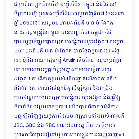
ជំនួបពិភាក្សាត្រីភាគីរវាងហ្វីលីពីន កម្ពុជា និងថៃ នៅ
ទីក្រុងសេប៊ូ ប្រទេសហ្វីលីពីន នាល្ងាចថ្ងៃទី០៧ ខែឧសភា
ឆ្នាំ២០២៦នេះ សម្តេចមហាបវរធិបតី ​ហ៊ុន ម៉ាណែត
នាយករដ្ឋមន្ត្រីនៃកម្ពុជា បានបញ្ជាក់ថា កម្ពុជា -ថៃ
បានប្តេជ្ញាចិត្តរួមគ្នាសម្រាប់សន្តិភាពយូរអង្វែង។ សម្តេច
មហាបវរធិបតី ហ៊ុន ម៉ាណែត បានថ្លែងដូចនេះថា «ថ្ងៃ
នេះ ខ្ញុំនិងនាយករដ្ឋមន្ត្រី Anutin ទើបតែបានជួបប្រជុំគ្នា
ដោយមានការប្តេជ្ញាចិត្តរួមគ្នាសម្រាប់សន្តិភាពយូរ
អង្វែង។ ការពិភាក្សារបស់យើងផ្តោតលើភាពតានតឹង
និងវិធានការកសាងទំនុកចិត្ត ដើម្បីស្តារ និងពង្រឹង
ក្របខ័ណ្ឌការងារសម្រាប់សន្តិភាពយូរអង្វែង និងធ្វើឱ្យ
ទំនាក់ទំនងប្រែមកធម្មតា។ យើងបានពិភាក្សាអំពីការ
បន្តឡើងវិញនូវយន្តការដែលមានស្រាប់ទាំងអស់ពោលគឺ
JBC, GBC និង RBC ខណៈដែលរដ្ឋាភិបាល ថ្មីរបស់
ប្រទេសថៃបានរៀបចំមុខងាររបស់ខ្លួនបានពេញលេញ»។