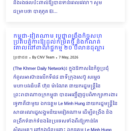
នឹងរងផលប៉ះពាល់ឱ្យបានទាន់ពេលវេលា។ សូម
ជម្រាបថា បាតុភូត El…
កម្ពុជា-វៀតណាម ប្ដេជ្ញាពង្រឹងកិច្ចសហ
ប្រតិបត្តិការឱ្យដល់កម្រិតថ្មី និងកំណត់
គោលដៅពាណិជ្ជកម្ម ២០ ប៊ីលានដុល្លារ
ប្រជាជន
By
CNV Team
7 May, 2026
(The Khmer Daily Network)៖ ក្នុងឱកាសនៃកិច្ចប្រជុំ
កំពូលអាស៊ានលើកទី៤៨ នាទីក្រុងសេប៊ូ សម្តេច
មហាបវរធិបតី ហ៊ុន ម៉ាណែត នាយករដ្ឋមន្ត្រីនៃ
ព្រះរាជាណាចក្រកម្ពុជា បានអញ្ជើញជួបពិភាក្សាការងារ
ទ្វេភាគីជាមួយ ឯកឧត្តម Le Minh Hung នាយករដ្ឋមន្ត្រីនៃ
សាធារណរដ្ឋសង្គមនិយមវៀតណាម ដើម្បីពង្រឹង និង
ពង្រីកទំនាក់ទំនងនៃប្រទេសទាំងពីរឱ្យកាន់តែ
ស្អិតរមួត។ នៅក្នុងជំនួបនោះ ឯកឧត្តម Le Minh Hung