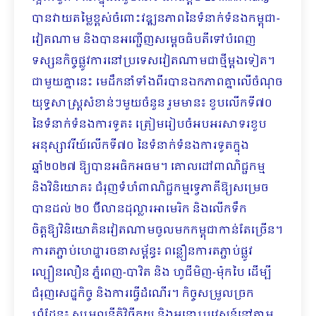
បានវាយតម្លៃខ្ពស់ចំពោះវឌ្ឍនភាពនៃទំនាក់ទំនងកម្ពុជា-
វៀតណាម និងបានអញ្ជើញសម្តេចធិបតីទៅបំពេញ
ទស្សនកិច្ចផ្លូវការនៅប្រទេសវៀតណាមជាថ្មីម្តងទៀត។
ជាមួយគ្នានេះ មេដឹកនាំទាំងពីរបានឯកភាពគ្នាលើចំណុច
យុទ្ធសាស្ត្រសំខាន់ៗមួយចំនួន រួមមាន៖ ខួបលើកទី៧០
នៃទំនាក់ទំនងការទូត៖ ត្រៀមរៀបចំអបអរសាទរខួប
អនុស្សាវរីយ៍លើកទី៧០ នៃទំនាក់ទំនងការទូតក្នុង
ឆ្នាំ២០២៧ ឱ្យបានអធិកអធម។ គោលដៅពាណិជ្ជកម្ម
និងវិនិយោគ៖ ជំរុញទំហំពាណិជ្ជកម្មទ្វេភាគីឱ្យសម្រេច
បានដល់ ២០ ប៊ីលានដុល្លារអាមេរិក និងលើកទឹក
ចិត្តឱ្យវិនិយោគិនវៀតណាមចូលមកកម្ពុជាកាន់តែច្រើន។
ការតភ្ជាប់ហេដ្ឋារចនាសម្ព័ន្ធ៖ ពន្លឿនការតភ្ជាប់ផ្លូវ
ល្បឿនលឿន ភ្នំពេញ-បាវិត និង ហូជីមិញ-ម៉ុកបៃ ដើម្បី
ជំរុញសេដ្ឋកិច្ច និងការធ្វើដំណើរ។ កិច្ចសម្រួលច្រក
ព្រំដែន៖ សម្រួលនីតិវិធីគយ និងអន្តោប្រវេសន្ត៍នៅតាម