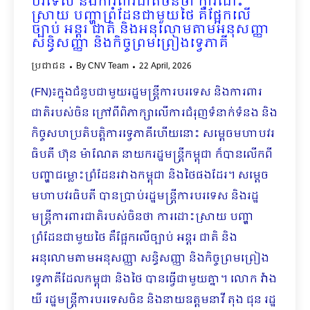
បរទេស និងការពារជាតិចិនថា ការដោះ
ស្រាយ បញ្ហាព្រំដែនជាមួយថៃ គឺផ្អែកលើ
ច្បាប់ អន្តរ ជាតិ និងអនុលោមតាមអនុសញ្ញា
សន្ធិសញ្ញា និងកិច្ចព្រមព្រៀងទ្វេភាគី
ប្រជាជន
By
CNV Team
22 April, 2026
(FN)៖ក្នុងជំនួបជាមួយរដ្ឋមន្ត្រីការបរទេស និងការពារ
ជាតិរបស់ចិន ក្រៅពីពិភាក្សាលើការជំរុញទំនាក់ទំនង និង
កិច្ចសហប្រតិបត្តិការទ្វេភាគីហើយនោះ សម្តេចមហាបវរ
ធិបតី ហ៊ុន ម៉ាណែត នាយករដ្ឋមន្ត្រីកម្ពុជា ក៏បានលើកពី
បញ្ហាជម្លោះព្រំដែនរវាងកម្ពុជា និងថៃផងដែរ។ សម្តេច
មហាបវរធិបតី បានប្រាប់រដ្ឋមន្ត្រីការបរទេស និងរដ្ឋ
មន្ត្រីការពារជាតិរបស់ចិនថា ការដោះស្រាយ បញ្ហា
ព្រំដែនជាមួយថៃ គឺផ្អែកលើច្បាប់ អន្តរ ជាតិ និង
អនុលោមតាមអនុសញ្ញា សន្ធិសញ្ញា និងកិច្ចព្រមព្រៀង
ទ្វេភាគីដែលកម្ពុជា និងថៃ បានធ្វើជាមួយគ្នា។ លោក វ៉ាង
យី រដ្ឋមន្ត្រីការបរទេសចិន និងនាយឧត្តមនាវី តុង ជុន រដ្ឋ