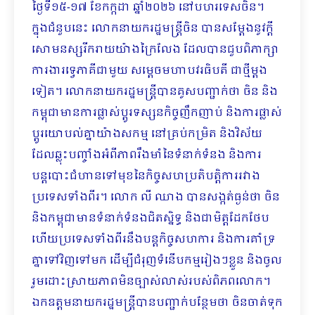
ថ្ងៃទី១៥-១៧ ខែកក្កដា ឆ្នាំ២០២៦ នៅបហរទេសចិន។
ក្នុងជំនួបនេះ លោកនាយករដ្ឋមន្ត្រីចិន បានសម្តែងនូវក្តី
សោមនស្សរីករាយយ៉ាងក្រៃលែង ដែលបានជួបពិភាក្សា
ការងារទ្វេភាគីជាមួយ សម្តេចមហាបវរធិបតី ជាថ្មីម្តង
ទៀត។ លោកនាយករដ្ឋមន្ត្រីបានគូសបញ្ជាក់ថា ចិន និង
កម្ពុជាមានការផ្លាស់ប្តូរទស្សនកិច្ចញឹកញាប់ និងការផ្លាស់
ប្តូរយោបល់គ្នាយ៉ាងសកម្ម នៅគ្រប់កម្រិត និងវិស័យ
ដែលឆ្លុះបញ្ចាំងអំពីភាពរឹងមាំនៃទំនាក់ទំនង និងការ
បន្តបោះជំហានទៅមុខនៃកិច្ចសហប្រតិបត្តិការរវាង
ប្រទេសទាំងពីរ។ លោក លី ឈាង បានសង្កត់ធ្ងន់ថា ចិន
និងកម្ពុជាមានទំនាក់ទំនងជិតស្និទ្ធ និងជាមិត្តដែកថែប
ហើយប្រទេសទាំងពីរនឹងបន្តកិច្ចសហការ និងការគាំទ្រ
គ្នាទៅវិញទៅមក ដើម្បីជំរុញទំនើបកម្មរៀងៗខ្លួន និងចូល
រួមដោះស្រាយភាពមិនច្បាស់លាស់របស់ពិភពលោក។
ឯកឧត្តមនាយករដ្ឋមន្ត្រីបានបញ្ជាក់បន្ថែមថា ចិនចាត់ទុក