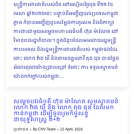
មន្ត្រីការពារជាតិរបស់ចិន នៅរសៀលថ្ងៃពុធ ទី២២ ខែ
មេសា ឆ្នាំ២០២៦នេះ បន្ទាប់ពីអញ្ជើញដល់ប្រទេសកម្ពុជា
ភ្លាម ក៏បានអញ្ជើញជួបសម្តែងការគួរសម និងពិភាក្សា
ការងារជាមួយសម្តេចមហាបវរធិបតី ហ៊ុន ម៉ាណែត នៅ
វិមានរាជរដ្ឋាភិបាល។ ក្នុងជំនួបដែលអមដោយរដ្ឋមន្ត្រី
ការបរទេស និងរដ្ឋមន្ត្រីការពារជាតិរបស់ កម្ពុជាផងដែរ
នោះ លោក វ៉ាង យី និងនាយឧត្តមនាវី តុង ជុន បានថ្លែង
អំណរគុណយ៉ាងជ្រាលជ្រៅ ចំពោះ ការ ទទួលស្វាគមន៍
យ៉ាងកក់ក្ដៅរបស់កម្ពុជា…
សម្តេចបវរធិបតី ហ៊ុន ម៉ាណែត សូមស្វាគមន៍
លោក វ៉ាង យី និង លោក តុង ជុន ដែលមក
កាន់កម្ពុជា ដើម្បីចូលរួមកិច្ចសន្ទ
នាយុទ្ធសាស្ត្រ ២+២
ប្រជាជន
By
CNV Team
22 April, 2026