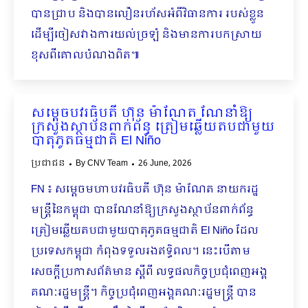
បានជ្រាប និងបានលឿនរហ័សអំពីវិធានការ របស់ខ្លួន
ដើម្បីចៀសវាងការយល់ច្រឡំ និងមានការបកស្រាយ
ខុសពីគោលបំណងពិត៕
សម្តេចបវរធិបតី ហ៊ុន ម៉ាណែត ណែនាំឱ្យ
ក្រសួងស្ថាប័នពាក់ព័ន្ធ ត្រៀមឆ្លើយតបជាមួយ
បាតុភូតធម្មជាតិ El Niño
ប្រជាជន
By
CNV Team
26 June, 2026
FN ៖ សម្តេចមហាបវរធិបតី ហ៊ុន ម៉ាណែត នាយករដ្ឋ
មន្ត្រីនៃកម្ពុជា បានណែនាំឱ្យក្រសួងស្ថាប័នពាក់ព័ន្ធ
ត្រៀមឆ្លើយតបជាមួយបាតុភូតធម្មជាតិ El Niño ដែល
ប្រទេសកម្ពុជា កំពុងទទួលរងឥទ្ធិពល។ នេះបើតាម
សេចក្ដីប្រកាសព័ត៌មាន ស្ដីពី លទ្ធផលកិច្ចប្រជុំពេញអង្គ
គណៈរដ្ឋមន្រ្តី។ កិច្ចប្រជុំពេញអង្គគណៈរដ្ឋមន្ត្រី បាន