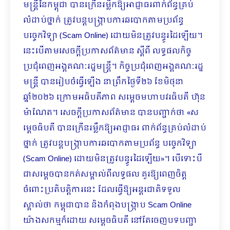
មន្ត្រីនៃកម្ពុជា បានក្រើនរម្លឹកឱ្យអាជ្ញាធរពាក់ព័ន្ធគ្រប់
លំដាប់ថ្នាក់ ត្រូវបន្តបង្ក្រាបការឆបោកតាមប្រព័ន្ធ
បច្ចេកវិទ្យា (Scam Online) ដោយមិនត្រូវបន្ធូរដៃឡើយ។
នេះបើតាមសេចក្ដីប្រកាសព័ត៌មាន ស្ដីពី លទ្ធផលកិច្ច
ប្រជុំពេញអង្គគណៈរដ្ឋមន្រ្តី។ កិច្ចប្រជុំពេញអង្គគណៈរដ្ឋ
មន្ត្រី បានរៀបចំធ្វើឡើង នាព្រឹកថ្ងៃទី២៦ ខែមិថុនា
ឆ្នាំ២០២៦ ក្រោមអធិបតីភាព សម្តេចមហាបវរធិបតី ហ៊ុន
ម៉ាណែត។ សេចក្ដីប្រកាសព័ត៌មាន បានបញ្ជាក់ថា «ស
ម្តេចធិបតី បានក្រើនរម្លឹកឱ្យអាជ្ញាធរ ពាក់ព័ន្ធគ្រប់លំដាប់
ថ្នាក់ ត្រូវបន្តបង្ក្រាបការឆបោកតាមប្រព័ន្ធ បច្ចេកវិទ្យា
(Scam Online) ដោយមិនត្រូវបន្ធូរដៃឡើយ»។ បើទោះបី
ជាសម្តេច​បានកត់សម្គាល់ពីលទ្ធផល គួរឱ្យពេញចិត្ត
ចំពោះប្រតិបត្តិការនេះ ដែលធ្វើឱ្យអន្តរជាតិទទួល
ស្គាល់ថា កម្ពុជាបាន និងកំពុងបង្ក្រាប Scam Online
យ៉ាងសកម្មក៏ដោយ សម្តេចធិបតី នៅតែចេញបទបញ្ជា