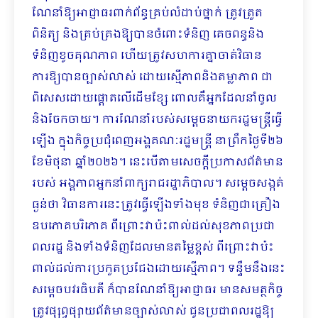
ណែនាំឱ្យអាជ្ញាធរពាក់ព័ន្ធគ្រប់លំដាប់ថ្នាក់ ត្រូវត្រួត
ពិនិត្យ និងគ្រប់គ្រងឱ្យបានចំពោះទំនិញ គេចពន្ធនិង
ទំនិញខូចគុណភាព ហើយត្រូវសហការគ្នាចាត់វិធាន
ការឱ្យបានច្បាស់លាស់ ដោយស្មើភាពនិងតម្លាភាព ជា
ពិសេសដោយផ្តោតលើដើមខ្សែ ពោលគឺអ្នកដែលនាំចូល
និងចែកចាយ។ ការណែនាំរបស់សម្តេចនាយករដ្ឋមន្ត្រីធ្វើ
ឡើង ក្នុងកិច្ចប្រជុំពេញអង្គគណៈរដ្ឋមន្រ្តី នាព្រឹកថ្ងៃទី២៦
ខែមិថុនា ឆ្នាំ២០២៦។ នេះបើតាមសេចក្តីប្រកាសព័ត៌មាន
របស់ អង្គភាពអ្នកនាំពាក្យរាជរដ្ឋាភិបាល។ សម្តេចសង្កត់
ធ្ងន់ថា វិធានការនេះត្រូវធ្វើឡើងទាំងមុខ ទំនិញជាគ្រឿង
ឧបភោគបរិភោគ ពីព្រោះវាប៉ះពាល់ដល់សុខភាពប្រជា
ពលរដ្ឋ និងទាំងទំនិញដែលមានតម្លៃខ្ពស់ ពីព្រោះវាប៉ះ
ពាល់ដល់ការប្រកួតប្រជែងដោយស្មើភាព។ ទន្ទឹមនឹងនេះ
សម្តេចបវរធិបតី ក៏បានណែនាំឱ្យអាជ្ញាធរ មានសមត្ថកិច្ច
ត្រូវផ្សព្វផ្សាយព័ត៌មានច្បាស់លាស់ ជូនប្រជាពលរដ្ឋឱ្យ