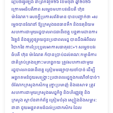
រៀបចំធ្វើឡើង នាព្រឹកថ្ងៃទី២៦ ខែមិថុនា ឆ្នាំ២០២៦
ក្រោមអធិបតីភាព សម្តេចមហាបវរធិបតី ហ៊ុន
ម៉ាណែត។ សេចក្ដីប្រកាសព័ត៌មាន បានបញ្ជាក់ថា «ស
ម្តេចបានណែនាំ ឱ្យក្រសួងធនធានទឹក និងឧតុនិយម
សហការជាមួយរដ្ឋបាលរាជធានីខេត្ត បន្តតាមដានការ
វិវត្តន៍ និងផ្សព្វផ្សាយជូនប្រជាពលរដ្ឋ បានដឹងអំពីផល
វិបាកនៃ ការប្រែប្រួលអាកាសធាតុនេះ»។ សម្តេចបវរ
ធិបតី ហ៊ុន ម៉ាណែត ក៏បានប្រាប់ដល់គណៈកម្មាធិការ
ជាតិគ្រប់គ្រងគ្រោះមហន្តរាយ ត្រូវសហការជាមួយ
រដ្ឋបាលរាជធានីខេត្ត ត្រៀមមធ្យោបាយចាំបាច់ ដើម្បី
អន្តរាគមន៍ជួយសង្គ្រោះប្រជាពលរដ្ឋក្នុងករណីចាំបាច់។
ចំណែកក្រសួងកសិកម្ម រុក្ខាប្រមាញ់ និងនេសាទ ត្រូវ
សហការជាមួយក្រសួងសេដ្ឋកិច្ច និងហិរញ្ញវត្ថុ និង
ក្រសួង ស្ថាប័នពាក់ព័ន្ធ ត្រៀមបំរុង ស្បៀងនិងសម្ភារៈ
នានា ជួយអន្តរាគមន៍ដល់ប្រជាកសិករ ដែល