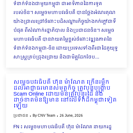
ទំនាក់ទំនងជាមួយកម្ពុជា ជាអាទិភាពនៃការទូត
របស់ចិន។ សម្តេចមហាបវរធិបតី បានថ្លែងអំណរគុណ
យ៉ាងជ្រាលជ្រៅចំពោះបដិសណ្ឋារកិច្ចយ៉ាងកក់ក្ដៅជាទី
បំផុត ពីសំណាក់រដ្ឋាភិបាល និងប្រជាជនចិន។ សម្តេច
មហាបវរធិបតី បានវាយតម្លៃខ្ពស់ចំពោះវឌ្ឍនភាពនៃ
ទំនាក់ទំនងកម្ពុជា-ចិន ដោយប្រទេសទាំងពីរជាដៃគូយុទ្ធ
សាស្ត្រគ្រប់ជ្រុងជ្រោយ និងជាមិត្តដែកថែប…
សម្តេចបវរធិបតី ហ៊ុន ម៉ាណែត ក្រើនរម្លឹក
ដល់អាជ្ញាធរមានសមត្ថកិច្ច ត្រូវបន្តបង្ក្រាប
Scam Online ដោយមិនត្រូវបន្ធូរដៃ និង
ដាច់ខាតមិនឱ្យមាន​ នៅលើទឹកដីកម្ពុជាទៀត
ឡើយ
ប្រជាជន
By
CNV Team
26 June, 2026
FN ៖ សម្តេចមហាបវរធិបតី ហ៊ុន ម៉ាណែត នាយករដ្ឋ