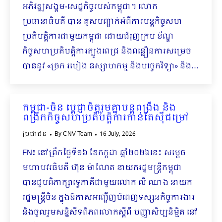
អភិវឌ្ឍសង្គម-សេដ្ឋកិច្ចរបស់កម្ពុជា។ លោក
ប្រធានាធិបតី បាន គូសបញ្ជាក់អំពីការបន្តកិច្ចសហ
ប្រតិបត្តិការជាមួយកម្ពុជា ដោយជំរុញក្រប ខ័ណ្ឌ
កិច្ចសហប្រតិបត្តិការត្បូងពេជ្រ និងពន្លឿនការសម្រេច
បាននូវ «ច្រក របៀង ឧស្សាហកម្ម និងបច្ចេកវិទ្យា» និង…
កម្ពុជា-ចិន ប្ដេជ្ញាចិត្តរួមគ្នាបន្តពង្រឹង និង
ពង្រីកកិច្ចសហប្រតិបត្តិការកាន់តែស៊ីជម្រៅ
ប្រជាជន
By
CNV Team
16 July, 2026
FN៖ នៅព្រឹកថ្ងៃទី១៦ ខែកក្កដា ឆ្នាំ២០២៦នេះ សម្តេច
មហាបវរធិបតី ហ៊ុន ម៉ាណែត នាយករដ្ឋមន្ត្រីកម្ពុជា
បានជួបពិភាក្សាទ្វេភាគីជាមួយលោក លី ឈាង នាយក
រដ្ឋមន្ត្រីចិន ក្នុងឱកាសអញ្ជើញបំពេញទស្សនកិច្ចការងារ
និងចូលរួមសន្និសីទពិភពលោកស្តីពី បញ្ញាសិប្បនិម្មិត នៅ