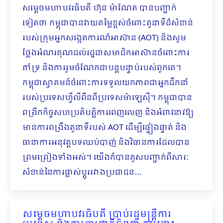
សម្តេចមហាបវរធិបតី ហ៊ុន ម៉ាណែត បានបញ្ជាក់
ទៀតថា កម្ពុជាបានវាយតម្លៃខ្ពស់ចំពោះតួនាទីដ៏សំខាន់
របស់ក្រុមអ្នកសង្កេតការណ៍អាស៊ាន (AOT) និងសូម
ថ្លែងអំណរគុណដល់រដ្ឋជាសមាជិកអាស៊ានចំពោះការ
គាំទ្រ និងការរួមចំណែកជាបន្តបន្ទាប់របស់ពួកគេ។
កម្ពុជាស្វាគមន៍ចំពោះការទទួលយកភាពជាអ្នកដឹកនាំ
របស់ប្រទេសហ្វីលីពីនពីប្រទេសម៉ាឡេស៊ី។ កម្ពុជាបាន
ពង្រីកកិច្ចសហប្រតិបត្តិការពេញលេញ និងអំពាវនាវឱ្យ
មានការពង្រឹងតួនាទីរបស់ AOT ដើម្បីផ្ទៀងផ្ទាត់ និង
ធានាការអនុវត្តបទឈប់បាញ់ និងវិធានការដែលបាន
ព្រមព្រៀងទាំងអស់។ យើងក៏បានគូសបញ្ជាក់ពីសារៈ
សំខាន់នៃការផ្លាស់ប្ដូររវាងប្រជាជន…
សម្តេចមហាបវរធិបតី ប្រាប់រដ្ឋមន្ត្រីការ