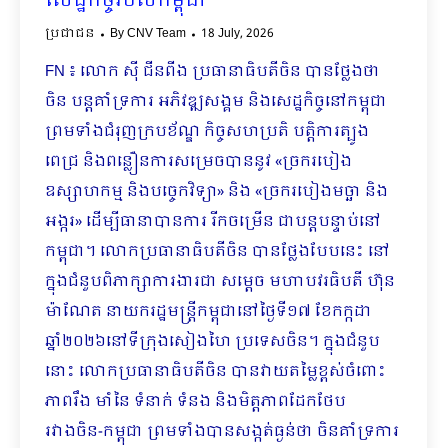
សេដ្ឋកិច្ចរបស់កម្ពុជា
ប្រជាជន
By
CNV Team
18 July, 2026
FN ៖ លោក ស៊ី ជីនពីង ប្រធានាធិបតីចិន បានថ្លែងថា
ចិន បន្តគាំទ្រការ អភិវឌ្ឍសង្គម និងសេដ្ឋកិច្ចនៅកម្ពុជា
ព្រមទាំងជំរុញក្របខ័ណ្ឌ កិច្ចសហប្រតិ បត្តិការត្បូង
ពេជ្រ និងពន្លឿនការសម្រេចបាននូវ «ច្រករបៀង
ឧស្សាហកម្ម និងបច្ចេកវិទ្យា» និង «ច្រករបៀងមច្ឆា និង
អង្ករ» ដើម្បីធានាបានការ រីកចម្រើន ជាបន្តបន្ទាប់នៅ
កម្ពុជា។ លោកប្រធានាធិបតីចិន បានថ្លែងបែបនេះ នៅ
ក្នុងជំនួបពិភាក្សាការងារជា សម្តេច មហាបវរធិបតី ហ៊ុន
ម៉ាណែត នាយករដ្ឋមន្ត្រីកម្ពុជានៅថ្ងៃទី១៧ ខែកក្កដា
ឆ្នាំ២០២៦នៅទីក្រុងសៀងហៃ ប្រទេសចិន។ ក្នុងជំនួប
នោះ លោកប្រធានាធិបតីចិន បានវាយតម្លៃខ្ពស់ចំពោះ
ភាពរឹង មាំនៃ ទំនាក់ ទំនង និងមិត្តភាពដែកថែប
រវាងចិន-កម្ពុជា ព្រមទាំងបានសង្កត់ធ្ងន់ថា ចិនគាំទ្រការ