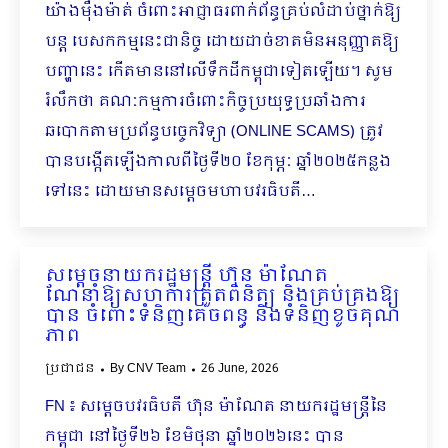
យ៉ាងម៉ឺងម៉ាត់ ចំពោះអាជ្ញាធរពាក់ព័ន្ធគ្រប់លំដាប់ថ្នាក់ឱ្យ
បន្ត បេសកកម្មនេះជានិច្ច ដោយដាច់ខាតមិនអនុញ្ញាតឱ្យ
បញ្ហានេះ កើតមាននៅលើទឹកដីកម្ពុជាទៀតឡើយ។ សូម
រំលឹកថា គណៈកម្មការចំពោះកិច្ចប្រយុទ្ធប្រឆាំងការ
ឆបោកតាមប្រព័ន្ធបច្ចេកវិទ្យា (ONLINE SCAMS) ត្រូវ
បានបង្កើតឡើងកាលពីថ្ងៃទី២០ ខែកុម្ភៈ ឆ្នាំ២០២៥កន្លង
ទៅនេះ ដោយមានសម្តេចមហាបវរធិបតី…
សម្តេចនាយករដ្ឋមន្ត្រី ហ៊ុន ម៉ាណែត
ណែនាំឱ្យសហការត្រួតពិនិត្យ និងគ្រប់គ្រងឱ្យ
បាន ចំពោះទំនិញគេចពន្ធ និងទំនិញខូចគុណ
ភាព
ប្រជាជន
By
CNV Team
26 June, 2026
FN ៖ សម្តេចបវរធិបតី ហ៊ុន ម៉ាណែត នាយករដ្ឋមន្ត្រីនៃ
កម្ពុជា នៅថ្ងៃទី២៦ ខែមិថុនា ឆ្នាំ២០២៦នេះ បាន