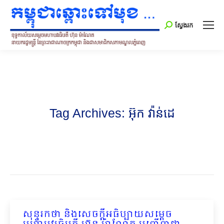
Search:
ស្វែងរក
Tag Archives:
អ៊ុក វ៉ាន់ដេ
សុន្ទរកថា និងសេចក្ដីអធិប្បាយសម្ដេច