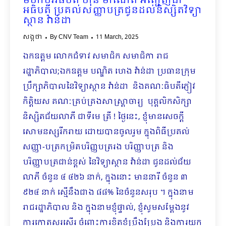
មហាបវរធិបតី ហ៊ុន ម៉ាណែត អញ្ជើញជា
អធិបតី ប្រគល់សញ្ញាបត្រជូនដល់និស្សិតវិទ្យា
ស្ថាន វ៉ាន់ដា
សង្កថា
By
CNV Team
11 March, 2025
ឯកឧត្តម លោកជំទាវ សមាជិក សមាជិកា រាជ
រដ្ឋាភិបាល;ឯកឧត្តម បណ្ឌិត ហេង វ៉ាន់ដា ប្រធានក្រុម
ប្រឹក្សាភិបាលនៃវិទ្យាស្ថាន វ៉ាន់ដា និងគណៈធិបតីភ្ញៀវ
កិត្តិយស គណៈគ្រប់គ្រងសាស្រ្តាចារ្យ ​ បុគ្គលិកសិក្សា
និស្សិតជ័យលាភី ជាទីមេ ត្រី ! ថ្ងៃនេះ, ខ្ញុំមានសេចក្តី
សោមនស្សរីករាយ ដោយបានចូលរួម ក្នុងពិធីប្រគល់
សញ្ញា-បត្រកម្រិតបរិញ្ញបត្ររង បរិញ្ញាបត្រ និង
បរិញ្ញាបត្រជាន់ខ្ពស់ ​នៃ​វិទ្យាស្ថាន វ៉ាន់ដា​ ជូនដល់​ជ័យ
លាភី ចំនួន ៤ ៤២៦ នាក់, ក្នុងនោះ មាន​នារី ចំនួន ៣
៩២៤ នាក់ ស្មើនឹងជាង​ ៨៨% នៃចំនួនសរុប ។ ក្នុងនាម
រាជរដ្ឋាភិបាល និង ក្នុងនាមខ្ញុំផ្ទាល់, ខ្ញុំសូមសម្តែងនូវ
ការកោតសរសើរ ចំពោះ​​ការខិតខំប្រឹងប្រែង និងការយក