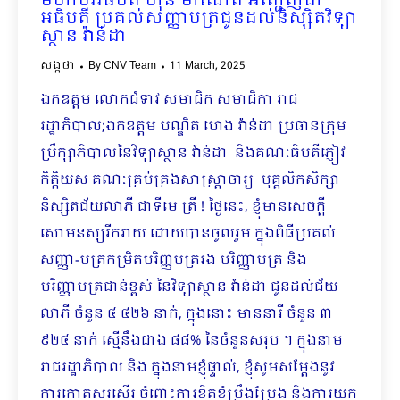
មហាបវរធិបតី ហ៊ុន ម៉ាណែត អញ្ជើញជា
អធិបតី ប្រគល់សញ្ញាបត្រជូនដល់និស្សិតវិទ្យា
ស្ថាន វ៉ាន់ដា
សង្កថា
By
CNV Team
11 March, 2025
ឯកឧត្តម លោកជំទាវ សមាជិក សមាជិកា រាជ
រដ្ឋាភិបាល;ឯកឧត្តម បណ្ឌិត ហេង វ៉ាន់ដា ប្រធានក្រុម
ប្រឹក្សាភិបាលនៃវិទ្យាស្ថាន វ៉ាន់ដា និងគណៈធិបតីភ្ញៀវ
កិត្តិយស គណៈគ្រប់គ្រងសាស្រ្តាចារ្យ ​ បុគ្គលិកសិក្សា
និស្សិតជ័យលាភី ជាទីមេ ត្រី ! ថ្ងៃនេះ, ខ្ញុំមានសេចក្តី
សោមនស្សរីករាយ ដោយបានចូលរួម ក្នុងពិធីប្រគល់
សញ្ញា-បត្រកម្រិតបរិញ្ញបត្ររង បរិញ្ញាបត្រ និង
បរិញ្ញាបត្រជាន់ខ្ពស់ ​នៃ​វិទ្យាស្ថាន វ៉ាន់ដា​ ជូនដល់​ជ័យ
លាភី ចំនួន ៤ ៤២៦ នាក់, ក្នុងនោះ មាន​នារី ចំនួន ៣
៩២៤ នាក់ ស្មើនឹងជាង​ ៨៨% នៃចំនួនសរុប ។ ក្នុងនាម
រាជរដ្ឋាភិបាល និង ក្នុងនាមខ្ញុំផ្ទាល់, ខ្ញុំសូមសម្តែងនូវ
ការកោតសរសើរ ចំពោះ​​ការខិតខំប្រឹងប្រែង និងការយក