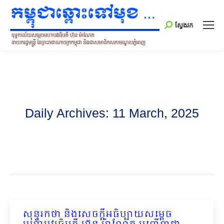
Search:
ស្វែងរក
Daily Archives:
11 March, 2025
សុន្ទរកថា និងសេចក្ដីអធិប្បាយសម្ដេច