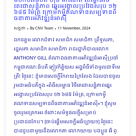
មហាបវរធិបតី ហ៊ុន ម៉ាណែត សម្ពោធវិថី
តេជោសន្តិភាព ឆ្នេរអង្កោលប្រវែងសរុប ១២
៦៤៥ ម៉ែត្រ ក្រោមកម្ចីឥណទានសម្បទានពី
ធនាគារអភិវឌ្ឍន៍អាស៊ី
សង្កថា
By
CNV Team
11 November, 2024
ឯកឧត្តម លោកជំទាវ សមាជិក សមាជិកា ព្រឹទ្ធសភា,
រដ្ឋសភា សមាជិក សមាជិកា រាជរដ្ឋាភិបាលលោក
ANTHONY GILL តំណាងធនាគារអភិវឌ្ឍន៍អាស៊ីប្រចាំ
កម្ពុជាគណៈធិបតី ភ្ញៀវកិត្តិយស អង្គពិធីទាំងមូលជាទីមេ
ត្រី! ថ្ងៃនេះ ខ្ញុំមានសេចក្ដីរីករាយក្រៃលែង ដែលបានចូល
រួមជាអធិបតីក្នុង «ពិធីសម្ពោធ វិថីតេជោសន្តិភាពឆ្នេរ
អង្កោលប្រវែងសរុប ១២ ៦៤៥ ម៉ែត្រ, ក្រោមកម្ចី
ឥណទានសម្បទាន​ពីធនាគារអភិវឌ្ឍន៍អាស៊ី»។ ខ្ញុំសូម
ចូលរួមត្រេកអរ ចំពោះសមិទ្ធផលថ្មីសម្រាប់
ប្រជាជនកែប។ [ចាប់ផ្ដើមសេចក្ដីអធិប្បាយ១] ថ្ងៃនេះ
បានជួបជាមួយនឹងលោកតា លោកយាយ បងប្អូន អ៊ំ ពូ