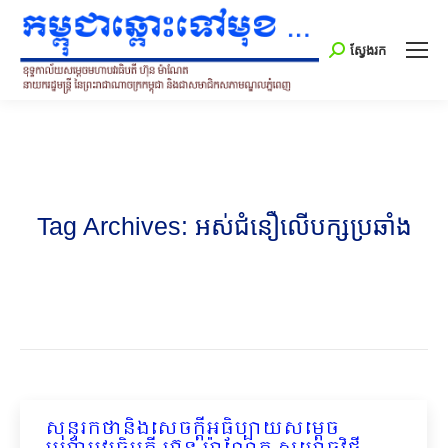
Search:
ស្វែងរក
Tag Archives:
អស់ជំនឿលើបក្សប្រឆាំង
សុន្ទរកថានិងសេចក្ដីអធិប្បាយសម្ដេច