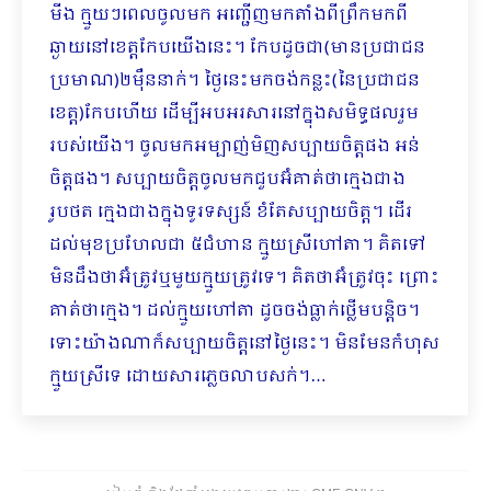
មីង ក្មួយៗពេលចូលមក អញ្ជើញមកតាំងពីព្រឹកមកពី
ឆ្ងាយនៅខេត្តកែបយើងនេះ។ កែបដូចជា(មានប្រជាជន
ប្រមាណ)២ម៉ឺននាក់។ ថ្ងៃនេះមកចង់កន្លះ(នៃប្រជាជន
ខេត្ត)កែបហើយ ដើម្បីអបអរសារនៅក្នុងសមិទ្ធផលរួម
របស់យើង។ ចូលមកអម្បាញ់មិញសប្បាយចិត្តផង អន់
ចិត្តផង។ សប្បាយចិត្តចូលមកជួបអ៊ំគាត់ថាក្មេងជាង
រូបថត ក្មេងជាងក្នុងទូរទស្សន៍ ខំតែសប្បាយចិត្ត។ ដើរ
ដល់មុខប្រហែលជា ៥ជំហាន ក្មួយស្រីហៅតា។ គិតទៅ
មិនដឹងថាអ៊ំត្រូវឬមួយក្មួយត្រូវទេ។ គិតថាអ៊ំត្រូវចុះ ព្រោះ
គាត់ថាក្មេង។ ដល់ក្មួយហៅតា ដូចចង់ធ្លាក់ថ្លើមបន្តិច។
ទោះយ៉ាងណាក៏សប្បាយចិត្តនៅថ្ងៃនេះ។ មិនមែនកំហុស
ក្មួយស្រីទេ ដោយសារភ្លេច​​លាបសក់។…