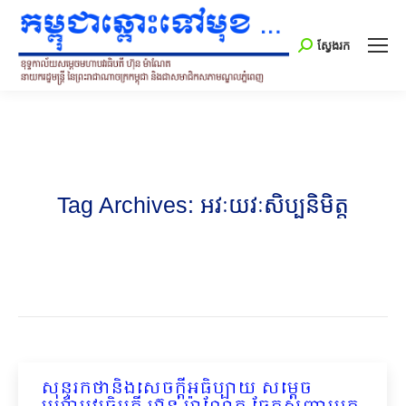
Search:
ស្វែងរក
Tag Archives:
អវៈយវៈសិប្បនិមិត្ត
សុន្ទរកថានិងសេចក្ដីអធិប្បាយ សម្ដេច