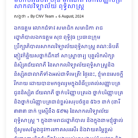
មហាបវរធិបតី ហ៊ុន​ ម៉ាណែត ចែកសញ្ញាបត្រ
សាកលវិទ្យាល័យ ពុទ្ធិសាស្ត្រ
សង្កថា
By
CNV Team
6 August, 2024
ឯកឧត្តម លោកជំទាវ សមាជិក សមាជិកា រាជ
រដ្ឋាភិបាលឯកឧត្តម សុខ ពុទ្ធិវុធ ប្រធានក្រុម
ប្រឹក្សាភិបាលសាកលវិទ្យាល័យពុទ្ធិសាស្ត្រ គណៈធិបតី
ភ្ញៀវកិត្តិយសថ្នាក់ដឹកនាំ​ សាស្រ្តាចារ្យ បុគ្គលិកសិក្សា ​
និសិ្សតជ័យលាភី នៃសាកលវិទ្យាល័យពុទ្ធិសាស្ត្រនិង
និស្សិតជាលាភីទាំងអស់ជាទីមេត្រី! ថ្ងៃនេះ, ខ្ញុំមានសេចក្តី
រីករាយ ដោយបានមកចូលរួមក្នុងពិធីប្រគល់សញ្ញាបត្រ
ជូននិស្សិត ជ័យលាភី ថ្នាក់បរិញ្ញាបត្ររង ថ្នាក់បរិញ្ញាបត្រ
និងថ្នាក់បរិញ្ញាបត្រជាន់ខ្ពស់សរុបចំនួន ៥៦១ នាក់ (នារី
៣៣៣ នាក់ ឬស្មើនឹង​ ៥៩%) នៃសាកលវិទ្យាល័យ
ពុទ្ធិសាស្ត្រ ។ ក្នុងនាមរាជរដ្ឋាភិបាល និងក្នុងនាមខ្ញុំផ្ទាល់
ខ្ញុំសូមសម្តែងនូវការកោតសរសើរ និងវាយតម្លៃខ្ពស់