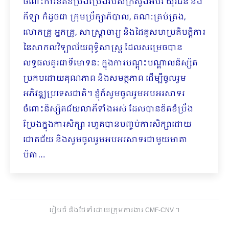
ចំពោះកា​រខិតខំប្រឹងប្រែងរបស់ក្រសួងអប់រំ យុវជន និង
កីឡា ក៏ដូចជា ក្រុមប្រឹក្សាភិបាល, គណៈគ្រប់គ្រង,
លោកគ្រូ អ្នកគ្រូ, សាស្រ្តាចារ្យ និងដៃគូសហប្រតិបត្តិការ
នៃសាកលវិទ្យាល័យពុទ្ធិសាស្ត្រ​ ដែលសម្រេចបាន
លទ្ធផលគួរជាទីមោទនៈ ក្នុងការបណ្តុះបណ្តាលនិស្សិត
ប្រកបដោយគុណភាព និងសមត្ថភាព ដើម្បីចូលរួម
អភិវឌ្ឍប្រទេសជាតិ។ ខ្ញុំ​ក៏សូម​ចូលរួមអបអរសាទរ
ចំពោះនិស្សិតជ័យលាភីទាំងអស់ ដែលបានខិតខំប្រឹង
ប្រែងក្នុងការសិក្សា រហូតបានបញ្ចប់ការសិក្សាដោយ
ជោគជ័យ និងសូមចូលរួមអបអរសាទរជាមួយមាតា
បិតា…
រៀបចំ និងថែទាំដោយក្រុមការងារ CMF-CNV ​។