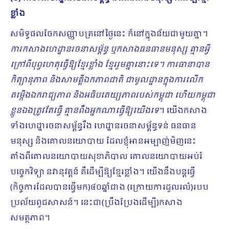
ខ្លាំង
សមិទ្ធផលចែកសញ្ញាបត្រនៅថ្ងៃនេះ ក៏នៅក្នុងន័យជាមួយគ្នា។
ការកសាងហេដ្ឋានរចនាសម្ព័ន្ធ ឬកសាងធនធានមនុស្ស គ្មានអ្វី
ក្រៅពីបុព្វហេតុធ្វើឱ្យខ្មែរខ្លាំង ខ្មែររួមគ្នានោះទេ។ ការធានាបាន
កិត្យានុភាព និងសាមគ្គីឯកភាពជាតិ ជាមូលដ្ឋានក្នុងការលើក
តម្កើងឯករាជ្យភាព និងអធិបតេយ្យភាពរបស់កម្ពុជា ហើយកម្ពុជា
ខ្លួនឯងត្រូវតែធ្វើ គ្មានពឹងអ្នកណាធ្វើឱ្យយើងទេ
។ យើងកសាង
ទាំងហេដ្ឋារចនាសម្ព័ន្ធរឹង ហេដ្ឋានរចនាសម្ព័ន្ធទន់ ធនធាន
មនុស្ស និងគោលនយោបាយ ដែលខ្ញុំអានអម្បាញ់មិញនេះ
តាំងពីគោលនយោបាយសុខាភិបាល គោលនយោ​បាយអប់រំ
បច្ចេកវិទ្យា នវានុវត្តន៍ គឺដើម្បីឱ្យខ្មែរខ្លាំង។ យើងនឹងបន្តធ្វើ
(កិច្ចការដែលបានធ្វើមក)៤០ឆ្នាំជាង (ក្រោយការដួលរលំ)របប
ប្រល័យពូជសាសន៍។ នេះជា(ប្រឹងប្រែងដើម្បី)កសាង
សមត្ថភាព។