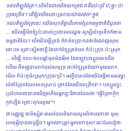
១៨០គីឡូម៉ែត្រ។ បើសិនជាយើងយកត្រង់ វានឹងប៉ះបូរី ប៉ះផ្ទះ ប៉ះ
ក្រុងច្រើន។ តើឱ្យយើងដោះស្រាយយ៉ាងម៉េច? ក្នុង
១៨០គីឡូម៉ែត្រនេះ យើងសុខចិត្តដើរតាមព្រែកធម្មជាតិពីដូនតា
… យើងធ្វើមិនឱ្យប៉ះពាល់ប្រជាពលរដ្ឋទេ សូម្បីលំហូរទឹកក៏តាម
ធម្មជាតិដែរ។ បើយើងធ្វើត្រង់ ក៏វាមិនប្រាកដថាចំណេញលុយ
នោះទេ ព្រោះត្បិតថាខ្លី តែដាក់ខ្សែត្រង់មក ក៏ប៉ះក្រុង ប៉ះស្រុក
… បើធ្វើ ១០០-២០០ឆ្នាំមុនមិនអីទេ តែឥឡូវបងប្អូនអាចដឹង
ហើយ ពីទន្លេបាសាក់ដល់សមុទ្រ ដាក់ខ្សែត្រង់ណាមួយសាក
មើល ក៏ប៉ះភូមិ/ស្រុក/ក្រុង/បូរី។ អញ្ចឹងមានតែយើងធ្វើតាមសណ្ដ
លំនាំព្រែកដែលមានស្រាប់ គ្រាន់តែយើងពង្រីកវា។ បងប្អូនខ្លះ
ប្រហែលជាបានឃើញហើយអ្នកខ្លះវិភាគដែលថា “ធ្វើព្រែកក្ងិក
ក្ងក់ហ្នឹង ព្រោះពុករលួយ”។
ជាបញ្ញវន្ត ជានិស្សិត ពេលដែលនិយាយសូមពិចារណាថា មូល
ហេតុអ្វីបានជាដូច្នឹង។ អ្នកណាត្រូវ អ្នកណាខុស? នេះដែលខ្ញុំថា