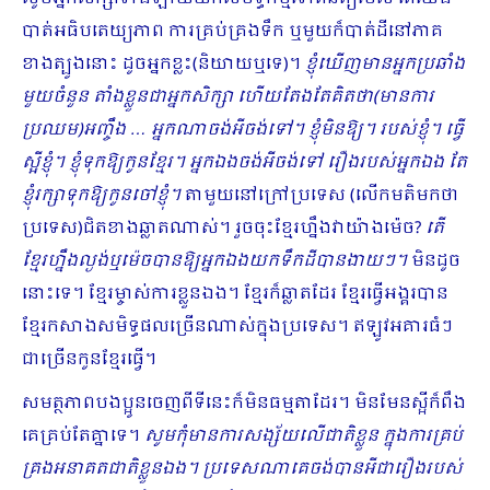
បាត់អធិបតេយ្យភាព ការគ្រប់គ្រងទឹក ឬមួយក៏បាត់ដីនៅភាគ
ខាងត្បូងនោះ ដូចអ្នកខ្លះ(និយាយឬទេ)។
ខ្ញុំឃើញមានអ្នកប្រឆាំង
មួយចំនួន តាំងខ្លួនជាអ្នកសិក្សា ហើយតែងតែគិតថា(មានការ
ប្រឈម)អញ្ចឹង … អ្នកណាចង់អីចង់ទៅ។ ខ្ញុំមិនឱ្យ។ របស់ខ្ញុំ​។ ធ្វើ
ស្អីខ្ញុំ។ ខ្ញុំទុកឱ្យកូនខ្មែរ។ អ្នកឯងចង់អីចង់ទៅ រឿងរបស់អ្នកឯង តែ
ខ្ញុំរក្សាទុកឱ្យកូនចៅខ្ញុំ។
តាមួយនៅក្រៅប្រទេស (លើកមតិមកថា
ប្រទេស)ជិតខាងឆ្លាតណាស់។ រួចចុះខ្មែរហ្នឹងវាយ៉ាងម៉េច?
តើ
ខ្មែរហ្នឹងល្ងង់ឬម៉េចបានឱ្យអ្នកឯងយកទឹកដីបានងាយៗ។
មិនដូច
នោះទេ។ ខ្មែរម្ចាស់ការខ្លួនឯង។ ខ្មែរក៏ឆ្លាតដែរ ខ្មែរធ្វើអង្គរបាន
ខ្មែរកសាងសមិទ្ធផលច្រើនណាស់ក្នុងប្រទេស។ ឥឡូវអគារធំៗ
ជា​ច្រើនកូនខ្មែរធ្វើ។
សមត្ថភាពបងប្អូនចេញពីទីនេះក៏មិនធម្មតាដែរ។ មិនមែនស្អីក៏ពឹង
គេគ្រប់តែគ្នាទេ​។
សូមកុំមានការសង្ស័យលើជាតិខ្លួន ក្នុងការគ្រប់
គ្រងអនាគតជាតិខ្លួនឯង។ ប្រទេសណាគេចង់បានអីជារឿងរបស់