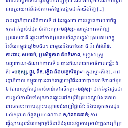
ផល​ពីសង្គម​​ទៅជាតួអង្គ​ឯករាជ្យ​មួយ ដែល​អាច​រួមចំណែកបង្កើត​
ផលប្រយោជន៍ដល់​ការអភិវឌ្ឍសង្គមជាតិយើងវិញ​ […]
រាជរដ្ឋាភិបាល​នីតិកាលទី ៧ នៃរដ្ឋសភា បាន​ផ្តោត​ការយកចិត្ត​
ទុកដាក់​ខ្ពស់បំផុត ចំពោះកត្តា«
មនុស្ស
» នៅ​ក្នុងការអភិវឌ្ឍ
ប្រទេសជាតិ ឆ្ពោះទៅកាន់ប្រទេសចំណូលខ្ពស់ ស្របតាម​​ចក្ខុ
វិស័យកម្ពុជាឆ្នាំ២០៥០​។ ជាមួយនឹងបាវចនា ៥ គឺ៖
កំណើន
,
ការងារ
,
សមធម៌
,
ប្រសិទ្ធភាព និងចីរភាព
, យុទ្ធសាស្ត្រ
បញ្ចកោណ-ដំណាក់កាលទី ១ បានកំណត់យកអាទិភាពគន្លឹះ ៥
គឺ៖
«
មនុស្ស
,
ផ្លូវ
,
ទឹក
,
ភ្លើង និងបច្ចេកវិទ្យា
»
។ ក្នុងស្មារតីនេះ, រាជ
រដ្ឋាភិបាល កម្ពុជាបានដាក់ចេញកម្មវិធីនយោបាយអាទិភាពចំនួន
៦ ដែល​សុទ្ធតែផ្តោតសំខាន់​ទៅលើ​កត្តា «
មនុស្ស
» ជាក់ស្តែង​ដូចជា
ការផ្តល់ការថែទាំសុខភាពឆ្ពោះទៅកម្មវិធីគ្របដណ្តប់សុខភាព
ជាសកល; ការបណ្តុះបណ្តាលជំនាញវិជ្ជាជីវៈ និងបច្ចេកទេសជូន
ដល់យុវជន ចំនួនប្រមាណជាង
១
,
៥លាននាក់
; ការ
ធ្វើស្ថាបនូបនីយកម្មកម្មវិធីជាតិជំនួយសង្គមសម្រាប់គ្រួសារក្រីក្រ