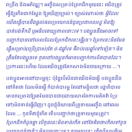
ពង្រឹង និងអភិវឌ្ឍ។ អញ្ចឹងសម្រាប់ព្រែកជីកមួយនេះ យើងត្រូវ
ធ្វើឱ្យកើតជាក់ស្តែង ឱ្យឃើញច្បាស់។ ច្បាស់ណាស់ថា
អ្វីដែល
យើងធ្វើបាននឹងផ្ដល់ផលប្រយោជន៍ជូនប្រជាពលរដ្ឋ មិនឱ្យ
បាត់បង់ទឹកដី ឬអធិបតេយ្យភាពនោះទេ។ បងប្អូននឹងអាចទៅ
បញ្ជាក់បាននៅពេលដែលព្រែកជីកនេះធ្វើរួច។ ព្រែកនេះមិនមែន
ធ្វើសម្រាប់(ប្រើប្រាស់)តែ ៤
-៥ឆ្នាំទេ គឺរាប់រយ​ឆ្នាំទៅទៀត។ មិន
ត្រឹមតែបងប្អូនទេ កូនចៅបងប្អូនក៏អាចបញ្ជាក់ការពិតបានដែរ។
ប្រការនេះហើយ ដែលយើងត្រូវតែកសាងមិនថយក្រោយ …។
បងប្អូនអាចនៅបារម្ភចុះ ប៉ុន្តែបើសិនជាយើងមិនធ្វើ បងប្អូននឹង
នៅគិតថា ដែលមិនធ្វើ ក៏បាត់បារម្ភ តែនៅមន្ទិលថា រដ្ឋាភិបាល
មានគម្រោងឱ្យគេមែនបានជា(ដោយសារតែការមតិតវ៉ា ប្រែ
ទៅ)មិនទាន់ធ្វើ(វិញ)។ ដូចខ្ញុំនិយាយពីគ្រូទាយអញ្ចឹង នៅពេល
ដែល … កូនទី៣ខ្ញុំកើត ទើបបញ្ជាក់ថាគ្រូទាយមួយត្រូវ។
ព្រែកជីកក៏ដូចគ្នា បើកូននេះមិនទាន់កើត នៅតែគិតថាកើតទៅខូច
ប្រយោជន៍ជាតិ។ មិនដូចនោះទេ។ កូនមួយនេះ កើតពីស្មារតីរួម