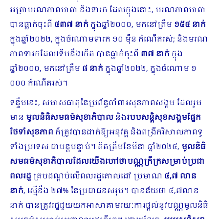
អត្រាមរណភាពមាតា និងទារក ដែលក្នុងនោះ, មរណភាពមាតា
បានធ្លាក់ចុះពី
៤៣៧ នាក់
ក្នុងឆ្នាំ២០០០, មកនៅត្រឹម
១៥៤ នាក់
ក្នុងឆ្នាំ២០២២, ក្នុងចំណោមទារក ១០ ម៉ឺន កំណើតរស់; និងមរណ
ភាពទារកដែលទើបនឹងកើត បានធ្លាក់ចុះពី
៣៧ នាក់
ក្នុង
ឆ្នាំ២០០០, មកនៅត្រឹម
៨ នាក់
ក្នុងឆ្នាំ២០២២, ក្នុងចំណោម ១
០០០ កំណើតរស់។
ទន្ទឹមនេះ, សមាសធាតុនៃប្រព័ន្ធគាំពារសុខភាពសង្គម ដែលរួម
មាន
មូលនិធិសមធម៌សុខាភិបាល
និង
របបសន្តិសុខសង្គមផ្នែក
ថែទាំសុខភាព
ក៏ត្រូវបានដាក់ឱ្យអនុវត្ត និងពង្រីកវិសាលភាពទូ
ទាំងប្រទេស ជាបន្តបន្ទាប់។ គិតត្រឹមខែមីនា ឆ្នាំ២០២៤,
មូលនិធិ
សមធម៌សុខាភិបាលដែលយើងហៅថាបណ្ណក្រីក្រសម្រាប់ប្រជា
ពលរដ្ឋ
គ្របដណ្តប់លើពលរដ្ឋគោលដៅ ប្រមាណ
៤
,៧ លាន
នាក់
, ស្មើនឹង ២៧% នៃប្រជាជនសរុប។ បានន័យថា ៤,៧លាន
នាក់ បានត្រូវរដ្ឋជួយយកអាសាតាមរយៈការផ្ដល់នូវបណ្ណមូលនិធិ