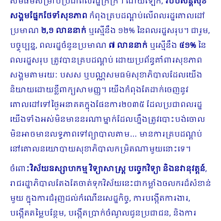
សមធម៌សម្រាប់ប្រជាពលរដ្ឋក្រីក្រ។ ដោយឡែក,
របបសន្តិសុខ
សង្គមផ្នែកថែទាំសុខភាព
កំពុងគ្របដណ្តប់លើពលរដ្ឋគោលដៅ
ប្រមាណ
២
,១ លាននាក់
ឬស្មើនឹង ១២% នៃពលរដ្ឋសរុប។ ជារួម,
បច្ចុប្បន្ន, ពលរដ្ឋចំនួនប្រមាណ
៧ លាននាក់
ឬស្មើនឹង
៤១%
នៃ
ពលរដ្ឋសរុប ត្រូវបានគ្របដណ្តប់ ដោយប្រព័ន្ធគាំពារសុខភាព
សង្គមតាមរយៈ បសស ឬបណ្ណសមធម៌សុខាភិបាលដែលយើង
និយាយដោយខ្លីពាក្យសាមញ្ញ។ យើងកំពុងតែដាក់ចេញនូវ
គោលដៅទៅថ្ងៃអនាគតក្នុងផែនការ២០៣៥ ដែលប្រជាពល​រដ្ឋ
យើងទាំងអស់មិនមាននរណាម្នាក់ដែលហ្នឹងត្រូវបោះបង់ចោល
មិនអាចមានលទ្ធភាពទៅព្យាបាលតាម… មានការគ្របដណ្ដប់
នៅគោលនយោបាយសុខាភិបាលកម្រិតណាមួយនោះទេ។
ចំពោះ
​​​វិស័យឧស្សាហកម្ម វិទ្យាសាស្ត្រ បច្ចេកវិ​ទ្យា និងនវានុវត្តន៍
,
រាជរដ្ឋាភិបាល​តែងតែ​ចាត់ទុក​វិស័យនេះជាកម្លាំងចលករ​ដ៏សំខាន់​
មួយ ក្នុង​ការ​ជំរុញដល់កំណើនសេដ្ឋកិច្ច, ការបង្កើតការងារ,
បង្កើតតម្លៃ​បន្ថែម, បង្កើតប្រាក់ចំណូលជូនប្រជាជន, និងការ