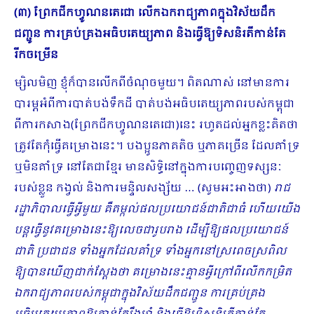
(៣) ព្រែកជីកហ្វូណនតេជោ លើកឯករាជ្យភាពក្នុងវិស័យដឹក
ជញ្ជូន ការគ្រប់គ្រងអធិបតេយ្យភាព និងធ្វើឱ្យទិសនិរតីកាន់តែ
រីកចម្រើន
ម្សិលមិញ ខ្ញុំក៏បានលើកពីចំណុចមួយ។ ពិតណាស់ នៅមានការ
បារម្ភអំពីការបាត់បង់ទឹកដី បាត់បង់អធិបតេយ្យភាពរបស់កម្ពុជា
ពីការកសាង(ព្រែកជីកហ្វូណនតេជោ)នេះ រហូតដល់អ្នកខ្លះគិតថា
ត្រូវតែកុំធ្វើគម្រោងនេះ។ បងប្អូនភាគតិច ឬភាគច្រើន ដែលគាំទ្រ
ឬមិនគាំទ្រ នៅតែជាខ្មែរ មានសិទ្ធិនៅក្នុងការបញ្ចេញទស្សនៈ
របស់ខ្លួន កង្វល់ និងការមន្ទិលសង្ស័យ … (សូមអះអាងថា)
រាជ
រដ្ឋាភិបាល​ធ្វើអ្វីមួយ គឺតម្កល់ផលប្រយោជន៍ជាតិជាធំ ហើយយើង
បន្តធ្វើនូវគម្រោងនេះឱ្យលេចជារូបរាង ដើម្បីឱ្យផលប្រយោជន៍
ជាតិ ប្រជាជន ទាំងអ្នកដែលគាំទ្រ ទាំងអ្នកនៅស្រពេចស្រពិល
ឱ្យបានឃើញជាក់ស្ដែងថា គម្រោងនេះគ្មានអ្វីក្រៅពីលើកកម្រិត
ឯករាជ្យភាពរបស់កម្ពុជាក្នុងវិស័យដឹកជញ្ជូន ការគ្រប់គ្រង