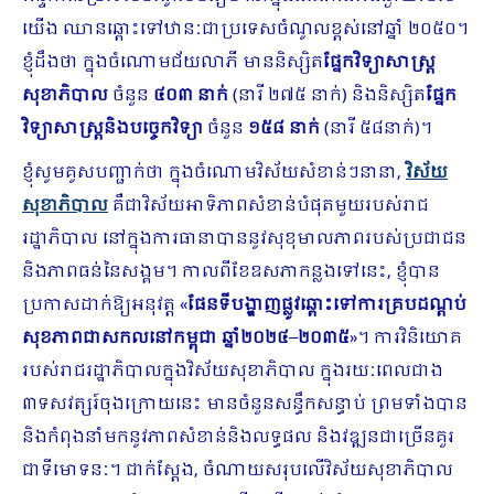
យើង​ ឈាន​ឆ្ពោះទៅឋានៈ​ជាប្រទេសចំណូលខ្ពស់នៅឆ្នាំ ២០៥០​​។​
ខ្ញុំដឹងថា ​ក្នុងចំណោម​ជ័យលាភី មាននិស្សិត
ផ្នែកវិទ្យាសាស្រ្ត
សុខាភិបាល
ចំនួន
៤០៣ នាក់
(នារី ២៧៥ នាក់) និងនិស្សិត
ផ្នែក
វិទ្យាសាស្ត្រនិងបច្ចេកវិទ្យា
ចំនួន
១៥៨ នាក់
(នារី ៥៨នាក់)។
ខ្ញុំសូមគូសបញ្ជាក់ថា ក្នុងចំណោមវិស័យសំខាន់ៗនានា,
វិស័យ
សុខាភិបាល
គឺជាវិស័យអាទិភាពសំខាន់បំផុតមួយ​របស់រាជ
រដ្ឋាភិបាល នៅក្នុងការធានា​បាន​នូវសុខុមាលភាពរបស់ប្រជាជន
និងភាពធន់នៃសង្គម។​ កាលពីខែឧសភាកន្លងទៅនេះ, ខ្ញុំ​បាន​
ប្រកាសដាក់ឱ្យអនុវត្ត «
ផែនទីបង្ហាញផ្លូវឆ្ពោះទៅការគ្របដណ្តប់
សុខភាពជាសកលនៅកម្ពុជា ឆ្នាំ២០២៤
–
២០៣៥
»។ ការវិនិយោគ
របស់រាជរដ្ឋាភិបាលក្នុងវិស័យសុខាភិបាល ក្នុងរយៈពេលជាង
៣ទសវត្សរ៍ចុងក្រោយនេះ មានចំនួនសន្ធឹកសន្ធាប់ ព្រមទាំងបាន
និងកំពុងនាំមកនូវភាពសំខាន់និងលទ្ធផល និងវឌ្ឍនជាច្រើនគួរ
ជាទីមោទនៈ។ ជាក់ស្តែង, ចំណាយសរុបលើវិស័យសុខាភិបាល​