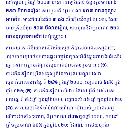
នៅកម្ពុជា ក្នុងឆ្នាំ ២០២៣ បានកើនឡើងដល់ ចំនួនប្រមាណ
២
២៩​៣ ប៊ីលានរៀល
, សមមូលនឹងប្រមាណ
៥៧៣ លានដុល្លារ
អាមេរិក
, មានកំណើនជិត
៣ ដង
បើធៀបនឹងឆ្នាំ ២០១៣, ដែល
មានត្រឹមចំនួន
៩០៣ ប៊ីលានរៀល
, សមមូលនឹងប្រមាណ
២២៦
លានដុល្លារអាមេរិក
តែប៉ុណ្ណោះ។
តាមរយៈការវិនិយោគលើវិស័យសុខាភិបាលនាពេលកន្លងទៅ,
សូចនាករមួយចំនួនបានឆ្លុះបញ្ចាំងច្បាស់អំពីវឌ្ឍនភាពនៃដំណើរ
ឆ្ពោះទៅការគ្របដណ្តប់សុខភាពជាសកល រួមមាន ៖
(១)
.
ការកើនឡើងកម្រិតសន្ទស្សន៍នៃការគ្របដណ្តប់សេវា
សុខាភិបាលសារវន្ត, ពី
២៤%
ក្នុងឆ្នាំ២០០០, រហូតដល់
៥៨%
ក្នុង
ឆ្នាំ២០២១;
(
២).
ការកើនឡើងជាលំដាប់នៃអាយុរំពឹងរស់របស់
ពលរដ្ឋ, ពី ៥៩ ឆ្នាំ ក្នុងឆ្នាំ២០០០, រហូតដល់ ៧៦ ឆ្នាំ ក្នុងឆ្នាំ២០២១;
(៣).
ការថយចុះនៃទំហំចំណាយពីហោប៉ៅរបស់ប្រជាពលរដ្ឋ
លើការថែទាំសុខភាព, ពីប្រមាណ
៧០%
ក្នុងឆ្នាំ២០០០, មកនៅ
ត្រឹមប្រមាណ
៦០%
ក្នុងឆ្នាំ២០២០; និង
(៤).
ការថយចុះនៃ