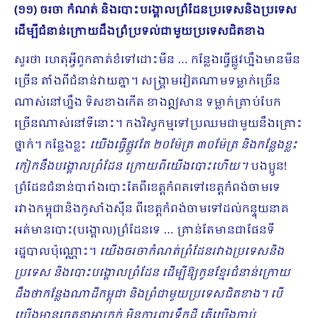
(១១) ចរចា កំណត់ និងបោះបង្គោលព្រំដែនប្រទេសនិងប្រទេស
ដើម្បីជំនាន់ក្រោយដឹងព្រំប្រទល់ជាមួយប្រទេសជិតខាង
សួរថា ហេតុអ្វីពួកគាត់ខំទៅដោះមីន … កន្លែងធ្វើផ្លូវហ្នឹងមានមីន
ច្រើន តាំងពីជំនាន់វាយគ្នា។ សង្គ្រាមវៀតណាមទម្លាក់ច្រើន
ណាស់នៅហ្នឹង ទិសខាងកើត ខាងឦសាន ទម្លាក់គ្រាប់បែក
ច្រើនណាស់នៅទីនោះ។ កងវិស្វកម្មទៅប្រឈមជាមួយនឹងគ្រោះ
ថ្នាក់។ កន្លែងខ្លះ
យើងធ្វើផ្លូវតែ ២០ម៉ែត្រ ៣០ម៉ែត្រ និងកន្លែងខ្លះ
កៀកនឹងបង្គោលព្រំដែន ក្រោយពីយើងបោះហើយ។
បងប្អូន!
ព្រំដែនជំនាន់បារាំងបោះតែពីខេត្តកំពតទៅខេត្តកំពង់ចាមទេ
រវាងកម្ពុជានិងកូសាំងស៊ីន ពីខេត្តកំពង់ចាមទៅដល់កន្ទុយនាគ
អត់មានបោះ(បង្គោល)ព្រំដែនទេ … គ្រាន់តែមានជាផែនទី
រដ្ឋបាលប៉ុណ្ណោះ។
យើងចរចាកំណត់ព្រំដែនរវាងប្រទេសនិង
ប្រទេស និងបោះបង្គោលព្រំដែន ដើម្បីឱ្យកូនខ្មែរជំនាន់ក្រោយ
ដឹងថាកន្លែងណាដីកម្ពុជា និងព្រំជាមួយប្រទេសជិតខាង។ បើ
យើងមានចេតនាអាក្រក់ មិនការពារទឹកដី តើយើងចាប់