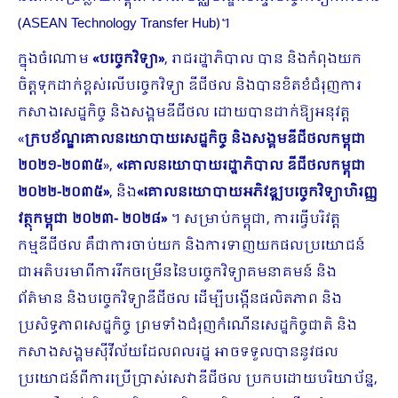
(ASEAN Technology Transfer Hub)។
ក្នុងចំណោម
«
បច្ចេកវិទ្យា
»
, រាជរដ្ឋាភិបាល បាន ​និង​កំពុងយក
ចិត្តទុកដាក់ខ្ពស់លើបច្ចេកវិទ្យា ឌីជីថល និង​​បានខិតខំជំរុញ​ការ
កសាងសេដ្ឋកិច្ច និងសង្គមឌីជីថល ដោយ​បានដាក់ឱ្យអនុវត្ត
«
ក្របខ័ណ្ឌគោលនយោបាយសេដ្ឋកិច្ច និងសង្គមឌីជីថលកម្ពុជា
២០២១-២០៣៥
»,
«
គោលនយោបាយរដ្ឋាភិបាល
ឌីជីថលកម្ពុជា
២០២២-២០៣៥
»
, និង
«
គោលនយោបាយអភិវឌ្ឍបច្ចេកវិទ្យាហិរញ្ញ
វត្ថុកម្ពុជា ២០២៣-
២០២៨
»
។ សម្រាប់​កម្ពុជា, ការធ្វើបរិវត្ត
កម្មឌីជីថល គឺជាការចាប់យក និងការទាញយកផលប្រយោជន៍
ជាអតិបរមាពីការរីកចម្រើននៃបច្ចេកវិទ្យាគមនាគមន៍ និង
ព័ត៌មាន និងបច្ចេកវិទ្យាឌីជីថល ដើម្បីបង្កើនផលិតភាព និង
ប្រសិទ្ធភាពសេដ្ឋកិច្ច ព្រមទាំងជំរុញកំណើនសេដ្ឋកិច្ចជាតិ និង
កសាងសង្គមស៊ីវីល័យដែលពលរដ្ឋ អាចទទួលបាននូវផល
ប្រយោជន៍ពីការប្រើប្រាស់សេវាឌីជីថល ប្រកបដោយបរិយាប័ន្ន,