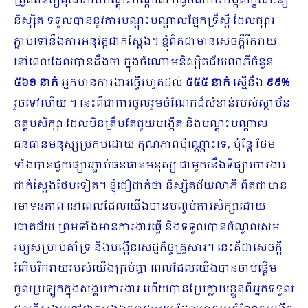
ត្រួតពិនិត្យគុណភាពបណ្តុះបណ្តាល ក៏ដូចជាការបង្កលក្ខណៈឱ្យ​
និស្សិត ទទួលបាននូវការបណ្តុះបណ្តាលផ្នែកទ្រឹស្តី ដែលផ្សារ
ភ្ជាប់ទៅនឹងការអនុវត្តជាក់ស្តែង។ ខ្ញុំ​ពិតជាមានសេចក្តីរីករាយ
នៅពេលដែលបានដឹងថា ក្នុងចំណោមនិស្សិតជ័យលាភីចំនួន
៥៦១ នាក់
អ្នកមានការងារធ្វើរហូតដល់​
៥៥៥ នាក់
ស្មើនឹង
៩៩%
រួចទៅហើយ ។ នេះគឺជា​ការចូលរួមចំណែក​ដ៏សំខាន់របស់ស្ថាប័ន
ឧត្តមសិក្សា ដែលមិនត្រឹមតែជួយបង្កើត​ និងបណ្តុះបណ្តាល​
ធនធាន​មនុស្សប្រកបដោយ ​គុណភាពប៉ុណ្ណោះទេ, ប៉ុន្តែ ថែម
ទាំងបាន​ជួយផ្សារភ្ជាប់ធនធានមនុស្ស ជាមួយ​នឹងទីផ្សារ​ការងារ
ជាក់ស្តែងថែមទៀត​។​ ខ្ញុំ​ជឿជាក់ថា និស្សិតជ័យលាភី ពិតជាមាន
មោទនភាព នៅពេលដែលយើង​បាន​បញ្ចប់ការសិក្សាដោយ​
ជោគជ័យ ព្រម​ទាំង​​មាន​ការងារធ្វើ​ និងទទួលបានចំណូលសម
រម្យ​សម្រាប់គាំទ្រ​ និងបង្កើន​សេដ្ឋកិច្ចគ្រួសារ។ នេះគឺជាសេចក្តី
រំភើបរីករាយរបស់យើង​គ្រប់​គ្នា​ ពេលដែល​យើងបាន​ចាប់​ផ្តើម​​
ចូលប្រឡូកក្នុងសង្គមការងារ ហើយបាន​ប្រែក្លាយខ្លួនពីអ្នក​ទទួល​