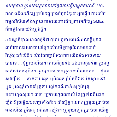
សមត្ថភាព ម្ចាស់ការខ្លួនឯងនៅក្នុងការធ្វើអង្កេតការណ៍។
ការ
កសាងនិងអភិវឌ្ឍគ្រប់ខេត្តក្រុងគឺកូនខ្មែរជាអ្នកធ្វើ។ ការលើក
កម្ពស់វិស័យទាំងឡាយ តាមរយៈការជំរុញការអភិវឌ្ឍ SMEs
គឺជាអ្វីដែលយើងត្រូវធ្វើ។
រាជរដ្ឋាភិបាលអាណត្តិទី៧ បានបន្តការងារពីអាណត្តិមុនៗ
ដាក់គោលនយោបាយផ្អែកលើសមិទ្ធកម្ម(ដែលមានជាក់
ស្តែង)នៅលើដី។ បើជជែកគ្នាពីអនាគត យើងមិនអាចទាយ
បានទេ … ខ្ញុំធ្លាប់ហើយ​។ កាលពីកូនទី២ ចង់បានកូនទី៣ ប្រពន្ធ
គាត់ទៅបន់ច្រើន។ ចុងក្រោយ យកគ្រូទាយពីរនាក់មក … ខ្ញុំអត់
សូវជឿទេ … គាត់ទាយឆុត ឬមិនឆុត ខ្ញុំមិនដឹងទេ តែស្ដាប់ទៅ …
ប្អូនប្រពន្ធខ្ញុំបាននាំគ្រូទាយពូកែៗពីរនាក់​ សុទ្ធតែគ្រូ
មហាហុងស៊ុយ។ គេថា គ្រូទាយឆុតណាស់ តែគ្រូទាំងពីរនាក់
ហ្នឹង ឱ្យចម្លើយខុសគ្នាទាំងពីរ។ តើជឿអ្នកណា? គ្រូមួយប្រាប់ថា
អស់ហើយ ត្រឹម(កូន)ពីរនាក់ហ្នឹង។ គ្រូមួយទៀតប្រាប់ថា ឃើញ