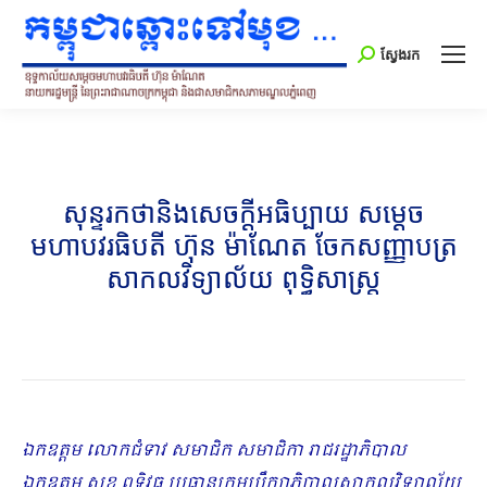
Search:
ស្វែងរក
សុន្ទរកថានិងសេចក្ដីអធិប្បាយ សម្ដេច
មហាបវរធិបតី ហ៊ុន​ ម៉ាណែត ចែកសញ្ញាបត្រ
សាកលវិទ្យាល័យ ពុទ្ធិសាស្ត្រ
ឯកឧត្តម លោកជំទាវ សមាជិក សមាជិកា
រាជរដ្ឋាភិបាល
ឯកឧត្តម សុខ ពុទ្ធិវុធ ប្រធានក្រុមប្រឹក្សាភិបាលសាកលវិទ្យាល័យ