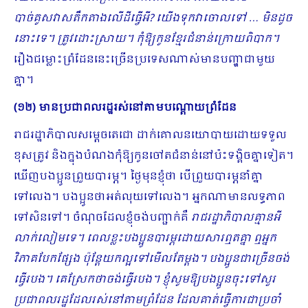
បាច់គូសវាសតឹកតាងលើដីធ្វើអី? យើងទុកវាចោលទៅ … មិនដូច
នោះទេ។ ត្រូវដោះស្រាយ។ កុំឱ្យកូនខ្មែរជំនាន់ក្រោយពិបាក។
រឿងជម្លោះព្រំដែននេះច្រើនប្រទេសណាស់មានបញ្ហាជាមួយ
គ្នា។
(១២) មានប្រជាពលរដ្ឋរស់នៅតាមបណ្តោយព្រំដែន
រាជរដ្ឋាភិបាលសម្តេចតេជោ ដាក់គោលនយោបាយដោយទទួល
ខុសត្រូវ និងក្នុងបំណងកុំឱ្យកូនចៅតជំនាន់នៅប៉ះទង្គិចគ្នាទៀត។
ឃើញបងប្អូនព្រួយបារ​ម្ភ។ ថ្ងៃមុនខ្ញុំថា បើព្រួយបារម្ភនាំគ្នា
ទៅលេង។ បងប្អូនថាអត់លុយទៅលេង។ អ្នកណាមានលទ្ធភាព
ទៅសិនទៅ។ ចំណុចដែលខ្ញុំចង់បញ្ជាក់គឺ
រាជរដ្ឋាភិបាលគ្មានអី
លាក់លៀមទេ។ ពេលខ្លះបងប្អូនបារម្ភដោយសារឮតគ្នា ឮអ្នក
វិភាគបែកផ្សែង ប៉ុន្តែយកល្អទៅមើលតែម្តង។ បងប្អូនជាច្រើនចង់
ធ្វើរបង។ គេស្រែកថាចង់ធ្វើរបង។ ខ្ញុំសូមឱ្យបងប្អូនចុះទៅសួរ
ប្រជាពលរដ្ឋដែលរស់នៅតាមព្រំដែន ដែលគាត់ធ្វើការជាប្រចាំ