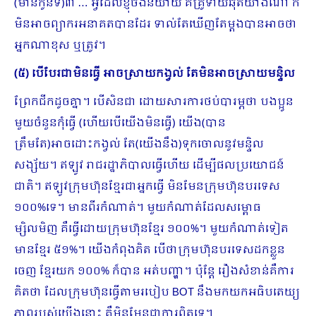
(មានកូនទី)៣ … អ្វីដែលខ្ញុំចង់និយាយ គឺគ្រូទាយឆុតយ៉ាងណា ក៏
មិនអាចព្យាករអនាគតបានដែរ ទាល់តែឃើញតែម្ដងបានអាចថា
អ្នកណាខុស ឬត្រូវ។
(៥) បើបែរជាមិនធ្វើ អាចស្រាយកង្វល់ តែមិនអាចស្រាយមន្ទិល
ព្រែកជីកដូចគ្នា។ បើសិនជា ដោយសារការថប់បារម្ភថា បងប្អូន
មួយចំនួនកុំធ្វើ (ហើយបើយើងមិនធ្វើ) យើង(បាន
ត្រឹមតែ)អាចដោះកង្វល់ តែ(យើងនឹង)ទុកចោលនូវមន្ទិល
សង្ស័យ។ ឥឡូវ រាជរដ្ឋាភិបាលធ្វើហើយ ដើម្បីផលប្រយោជន៍
ជាតិ។ ឥឡូវក្រុមហ៊ុនខ្មែរជាអ្នកធ្វើ​ មិនមែនក្រុមហ៊ុនបរទេស
១០០%ទេ​។ មានពីរកំណាត់។ មួយកំណាត់ដែលសម្ពោធ
ម្សិលមិញ គឺធ្វើដោយក្រុមហ៊ុនខ្មែរ ១០០%។ មួយកំណាត់ទៀត
មានខ្មែរ ៥១%។ យើងកំ​ពុងគិត បើថាក្រុមហ៊ុនបរទេសដកខ្លួន
ចេញ ខ្មែរយក ១០០% ក៏បាន អត់បញ្ហា។ ប៉ុន្តែ រឿងសំខាន់គឺការ
គិតថា ដែលក្រុម​ហ៊ុនធ្វើតាមរបៀប BOT នឹងមកយកអធិបតេយ្យ
ភាពរបស់យើងនោះ គឺមិនមែនជាការពិតទេ។