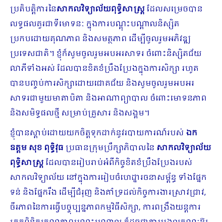
ប្រតិបត្តិការនៃ
សាកលវិទ្យាល័យ
ពុទ្ធិសាស្ត្រ​
ដែលសម្រេចបាន
លទ្ធផលគួរជាទីមោទនៈ ក្នុងការបណ្តុះបណ្តាលនិស្សិត
ប្រកបដោយគុណភាព និងសមត្ថភាព ដើម្បីចូលរួមអភិវឌ្ឍ
ប្រទេសជាតិ។ ខ្ញុំ​ក៏សូម​ចូលរួមអបអរសាទរ ចំពោះនិស្សិតជ័យ
លាភីទាំងអស់ ដែលបានខិតខំប្រឹងប្រែងក្នុងការសិក្សា រហូត
បានបញ្ចប់ការសិក្សាដោយជោគជ័យ និងសូមចូលរួមអបអរ
សាទរជាមួយមាតាបិតា និងអាណាព្យាបាល ចំពោះមោទនភាព
និងសមិទ្ធផលថ្មី សម្រាប់​គ្រួសារ និងសង្គម។
ខ្ញុំបានស្តាប់ដោយយកចិត្តទុកដាក់នូវរបាយការណ៍របស់
​ឯក
ឧត្តម សុខ ពុទ្ធិវុធ
ប្រធានក្រុមប្រឹក្សាភិបាលនៃ
សាកលវិទ្យាល័យ
ពុទ្ធិសាស្ត្រ
ដែល​បានរៀបរាប់​អំពីកិច្ចខិតខំប្រឹងប្រែងរបស់
សាកលវិទ្យាល័យ នៅក្នុងការរៀប​ចំហេដ្ឋារចនាសម្ព័ន្ធ ទាំងផ្នែក
ទន់ និងផ្នែករឹង ដើម្បីជំរុញ និងគាំទ្រ​ដល់​កិច្ចការងារស្រាវជ្រាវ,
ចីរភាពនៃ​ការ​ធ្វើបច្ចុប្បន្នភាពកម្មវិធីសិក្សា, ការពង្រឹងយន្តការ