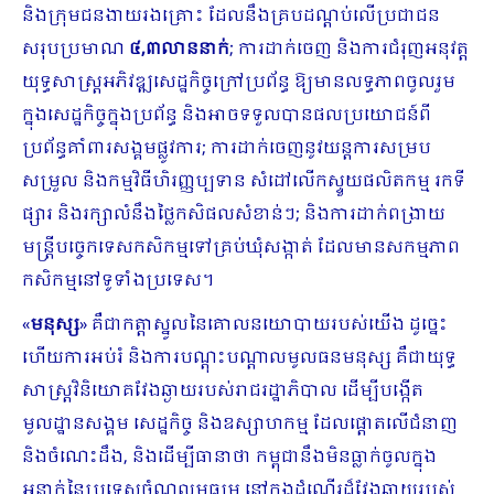
និងក្រុមជនងាយរងគ្រោះ ដែលនឹងគ្របដណ្តប់លើប្រជាជន
សរុបប្រមាណ
៤
,
៣លាននាក់
; ការដាក់ចេញ និងការជំរុញ​អនុវត្ត
យុទ្ធសាស្រ្តអភិវឌ្ឍសេដ្ឋកិច្ចក្រៅប្រព័ន្ធ ឱ្យមានលទ្ធភាពចូលរួម
ក្នុងសេដ្ឋកិច្ចក្នុងប្រព័ន្ធ និងអាចទទួលបានផលប្រយោជន៍ពី
ប្រព័ន្ធគាំពារសង្គមផ្លូវការ; ការដាក់ចេញនូវយន្តការសម្រប
សម្រួល និងកម្មវិធីហិរញ្ញប្បទាន សំដៅលើកស្ទួយផលិតកម្ម រកទី
ផ្សារ និងរក្សាលំនឹងថ្លៃកសិផលសំខាន់​ៗ; និង​ការដាក់ពង្រាយ
មន្ត្រីបច្ចេកទេសកសិកម្មទៅគ្រប់ឃុំសង្កាត់ ដែលមានសកម្មភាព
កសិកម្មនៅទូទាំងប្រទេស។​
«
មនុស្ស
» គឺជាកត្តាស្នូល​នៃគោលនយោបាយរបស់យើង ដូច្នេះ​
ហើយ​ការអប់រំ និងការ​បណ្តុះបណ្តាល​មូលធនមនុស្ស គឺជា​យុទ្ធ
សាស្ត្រ​វិនិយោគវែងឆ្ងាយរបស់​រាជរដ្ឋាភិបាល ដើម្បីបង្កើត
មូលដ្ឋាន​សង្គម សេដ្ឋកិច្ច និងឧស្សាហកម្ម ដែល​ផ្តោត​លើ​ជំនាញ
និងចំណេះដឹង, និងដើម្បីធានា​ថា កម្ពុជា​នឹង​មិន​ធ្លាក់ចូលក្នុង​
អន្ទាក់នៃប្រទេសចំណូលមធ្យម នៅក្នុងដំណើរដ៏​វែងឆ្ងាយរបស់