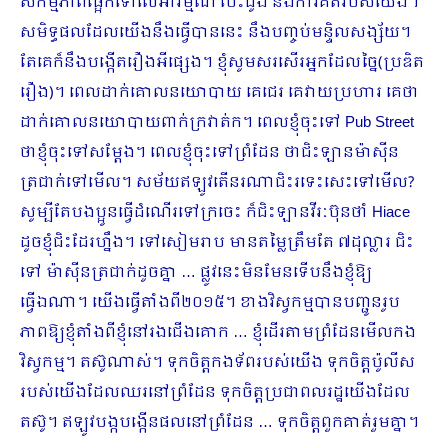
សកម្មភាពផ្អែកទៅលើអារម្មណ៍ បេះដូង និងការគិតរបស់យើង។
សមិទ្ធផលដែលយើងនឹងធ្វើបាននេះ នឹងបញ្ចប់មន្ទិលសង្ស័យ។
តែគេក៏នឹងបង្កើតរឿងអីផ្សេង។ ខ្ញុំសូមសរសើរអ្នកដែលច្នៃ(ប្រឌិត
រឿង)។ ពេលដាក់គោលនយោបាយ គេជេរ គេវាយប្រហារ គេថា
ដាក់គោលនយោបាយពាក់ក្រវាត់ក។ ពេលខ្ញុំចុះទៅ Pub Street
ថាខ្ញុំចុះទៅសម្ដែង។ ពេលខ្ញុំចុះទៅព្រំដែន ថាជិះឡានម៉ាស៊ីន
ត្រជាក់ទៅមើល។ សម័យឥឡូវតើនរណា​ជិះរទេះសេះទៅមើល?
សូម្បីតែបងប្អូនធ្វើដំណើរទៅក្រចេះ ក៏ជិះឡានវីរៈប៊ុនថាំ Hiace
ដូចខ្ញុំជិះដែរហ្នឹង។ ទៅសៀមរាប មានតម្លៃត្រឹមតែ ៧ដុល្លារ ជិះ
ទៅ ម៉ាស៊ីនត្រជាក់ដូចគ្នា … ផ្លូវនេះមិនមែនទើបនឹងខ្ញុំឱ្យ
ធ្វើឯណា។ យើងធ្វើតាំងពី២០១៥។ ខាងវិស្វកម្មបានបញ្ជូនរូប
ភាពឱ្យខ្ញុំតាំងពីខ្ញុំនៅរងជើងគោក … ខ្ញុំដើរតាមព្រំដែនមើលកង
វិស្វកម្ម។ តស៊ូណាស់។ ទុកចិត្តកងទ័ពរបស់យើង ទុកចិត្តប៉ូលីស
របស់យើងដែលឈរនៅព្រំដែន ទុកចិត្តប្រ​ជាពលរដ្ឋយើងដែល
តស៊ូ។ ឥឡូវបង្កបង្កើនផលនៅព្រំដែន … ទុកចិត្តពួកគាត់រួមគ្នា។