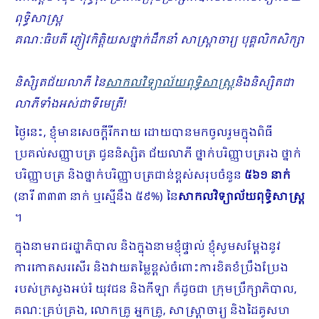
ពុទ្ធិសាស្ត្រ
គណៈធិបតី ភ្ញៀវកិត្តិយសថ្នាក់ដឹកនាំ​ សាស្រ្តាចារ្យ បុគ្គលិកសិក្សា
និសិ្សតជ័យលាភី នៃ
សាកលវិទ្យាល័យពុទ្ធិសាស្ត្រ
និងនិស្សិតជា
លាភីទាំងអស់
ជាទីមេត្រី!
ថ្ងៃនេះ, ខ្ញុំមានសេចក្តីរីករាយ ដោយបានមកចូលរួមក្នុងពិធី
ប្រគល់សញ្ញាបត្រ ជូននិស្សិត ជ័យលាភី ថ្នាក់បរិញ្ញាបត្ររង ថ្នាក់
បរិញ្ញាបត្រ និងថ្នាក់បរិញ្ញាបត្រជាន់ខ្ពស់សរុបចំនួន
៥៦១ នាក់
(នារី ៣៣៣ នាក់ ឬស្មើនឹង​ ៥៩%) នៃ
សាកលវិទ្យាល័យពុទ្ធិសាស្ត្រ
។
ក្នុងនាមរាជរដ្ឋាភិបាល និងក្នុងនាមខ្ញុំផ្ទាល់ ខ្ញុំសូមសម្តែងនូវ
ការកោតសរសើរ និងវាយតម្លៃខ្ពស់ចំពោះកា​រខិតខំប្រឹងប្រែង
របស់ក្រសួងអប់រំ យុវជន និងកីឡា ក៏ដូចជា ក្រុមប្រឹក្សាភិបាល,
គណៈគ្រប់គ្រង, លោកគ្រូ អ្នកគ្រូ, សាស្រ្តាចារ្យ និងដៃគូសហ