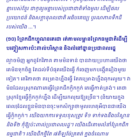
គ្នារបស់ខ្មែរ ជាកូនរួមគ្នារបស់ប្រជាជាតិទាំងមូល ដើម្បីផល
ប្រយោជន៍ និងសក្ដានុពលជាតិ អធិបតេយ្យ បូរណភាពទឹកដី
របស់យើង
…។
(១០) ព្រែកជីកហ្វូណនតេជោ រត់តាមលម្អានព្រែកធម្មជាតិដើម្បី
បញ្ចៀសការប៉ះពាល់បរិស្ថាន​ និងលំនៅដ្ឋានប្រជាពលរដ្ឋ
ល្ងាចមិញ អ្នកពូកែវិភាគ តាមមិនទាន់ បានវាយប្រហារយើងថា
គេមិនទុកចិត្ត តែដល់ទីបំផុតយើងធ្វើ ក៏ចេញមកបង្កើតរឿងមួយ
ទៀត។ គេវិភាគថា គម្រោងហ្នឹងធ្វើ តែគម្រោងហ្នឹងពុករលួយ។ វា
មិនដែលស្រុកណាគេធ្វើព្រែកជីកក្ងិកក្ងក់ គេធ្វើកាត់ត្រង់។ គេថា
ស្រុកខ្មែរធ្វើក្ងិកក្ងក់ហ្នឹង ដើម្បីយកលុយឱ្យច្រើន។ (និយាយក្នុង
ពេល)​ដែលខ្លួនមិនបានចុះមកសិក្សាថាមូលហេតុអីបានជាយើង
ធ្វើក្ងិកក្ងក់។
យើងយកការទទួលខុសត្រូវ ទី១ ទាក់ទងនឹងបរិស្ថាន​
និងទី២ កុំឱ្យប៉ះពាល់ប្រជាពលរដ្ឋ។ យើងដើរតាមលំនាំព្រែកជីក
ធម្មជាតិ។ យើងជីកថ្មីតែ ៧គីឡូម៉ែត្រគត់ ក្នុងចំណោម