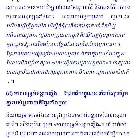
នៅក្រចេះ មានមហាវិទ្យាល័យនៅមណ្ឌលគិរី និងរតនគិរី កសាង
ធនធានមនុស្សនៅទីនោះ … នេះជាសមិទ្ធកម្មលើដី … សួរថា
តើ
យើងគប្បីធ្វើដូចម៉េច ដើម្បីកុំឱ្យ(កើត)ការបាត់​បង់ទឹកដី ឬ
អធិបតេយ្យភាព (ដូចការព្រួយបារម្ភ)? គឺយើងត្រូវរួមគ្នាកសាង
មូលដ្ឋានឱ្យបានរឹងមាំនៅកន្លែងដែលយើងភ័យព្រួយនោះ។
ព្រែកជីកនេះបង្កើននូវអធិបតេយ្យភាព ឯករាជ្យភាពដឹកជញ្ជូន
ដែលយើងប្រើពាក្យថា «
ដកដង្ហើមតាមច្រមុះខ្លួនឯង
»។ ពាក្យនេះ
មានអត្ថន័យថាការថែរក្សាបូរណភាព និងឯករាជ្យភាពរបស់ជាតិ
…។
(៩) មាសសុទ្ធមិនខ្លាចភ្លើង … ព្រែកជីកហ្វូណន កើតពីស្មារតីរួម
គ្នារបស់ប្រជាជាតិខ្មែរទាំងមូល
និយាយរួម អ្នកទាំងនោះក្អេងក្អាងថាមានតែខ្លួនទេដែលស្នេហា
ជាតិ។ យើងប្រើពាក្យថា «មាសសុទ្ធមិនខ្លាចភ្លើង​»។ ចាំបាច់ទៅ
ខ្លាចអី ព្រោះគោលនយោបាយបានដាក់ចេញហើយដើម្បីកសាង