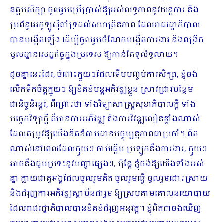
ឧត្តមសិក្សា​ ចូលរួម​ប្រើប្រាស់ឱ្យ​អស់លទ្ធភាព​នូវយន្តការ​ និង
ប្រព័ន្ធអេកូឡូស៊ីគាំទ្រ​ដល់​សហគ្រិនភាព​ ដែល​រាជរដ្ឋាភិបាល
បានបង្កើតឡើង ដើម្បីចូលរួម​ចំណែក​បង្កើតការងារ​ និងពង្រីក
មូលដ្ឋាន​សេដ្ឋកិច្ចក្នុងប្រទេស ឱ្យ​កាន់តែទូលំទូលាយ។
ដូចគ្នានេះដែរ, ចំពោះក្មួយៗដែលទើបបញ្ចប់ការសិក្សា, ខ្ញុំ​ចង់​
លើកទឹកចិត្ត​ក្មួយៗ ឱ្យខិតខំបន្ត​អភិវឌ្ឍខ្លួន ស្រាវ​ជ្រាវបន្ថែម
ជានិច្ចនិរន្តរ៍, ពីព្រោះថា ទាំងវិទ្យាសាស្ត្រសុខាភិបាលក្តី ទាំង
បច្ចេកវិទ្យាក្តី គឺមាន​ការអភិវឌ្ឍ និងការវិវឌ្ឍលឿនខ្លាំងណាស់
ដែលតម្រូវឱ្យ​យើងខិតខំ​តាមដាន​បច្ចុប្បន្នភាពជាប្រចាំ​។ ពិត
ណាស់នៅពេលដែលក្មួយៗ ចាប់ផ្តើម ប្រឡូកនឹង​ការងារ,​ ក្មួយៗ
អាច​នឹង​ជួបប្រទះនូវបញ្ហាផ្សេងៗ,​​ ប៉ុន្តែ ខ្ញុំ​ចង់ឱ្យ​យើង​ទាំងអស់
គ្នា ក្លាយជា​តួអង្គដែល​ចូលរួម​គិត ចូលរួម​ធ្វើ ចូលរួមដោះ​ស្រាយ
និងជំរុញ​ការអភិវឌ្ឍស្ថាប័នជារួម ឱ្យ​ស្របតាម​គោលនយោបាយ​
ដែលរាជរដ្ឋាភិបាល​បាន​ខិតខំជំរុញអនុវត្ត។ ខ្ញុំ​ពិតជាចង់ឃើញ​