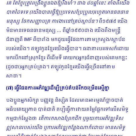
គេ តែខ្មែរត្រូវពង្រឹងខ្លួនឯងឱ្យរឹងមាំ។ ជាង ៤០ឆ្នាំនេះ តាំងពីយើង
បាតដៃទទេ (យើងបានធ្វើឱ្យប្រ​ទេសប្រែប្រួល)រហូតមានធនធាន
មនុស្ស ចែកសញ្ញាបត្រ ការងារនៅគ្រប់ស្ថាប័ន។
ពី១៩៧៩ យើង
មិនមានទេធន​ធាន​មនុស្ស … ពីឆ្នាំ១៩៩០ជាង យើងពឹងមន្រ្តី
ជំនាញពី IMF ពីបារាំង មកជួយធ្វើផែនការតាមក្រសួង/ស្ថាប័ន
របស់យើង។ ឥឡូវកូនខ្មែរយើងធ្វើបាន។ ធនាគារបរទេសក៏ដោយ
មកបើកនៅស្រុកខ្មែរ ពីដើមទី គេយក(អ្នក)ជំនាញរបស់គេមកខ្លះ
(ដូចជា)អ្នកគ្រប់គ្រង។ ឥឡូវកូនខ្មែរយើងធ្វើច្រើននៅតាម
សាខា។
(៧) ធ្វើផែនការអភិវឌ្ឍដើម្បីគ្រប់តំបន់រីកចម្រើនស្មើគ្នា
បងប្អូនអ្នកសិក្សា បញ្ញវន្ត និស្សិត ដែលមានអារម្មណ៍ខ្លាចបាត់
អធិបតេយ្យភាព បាត់ជាតិ គប្បីធ្វើ​ការវាយតម្លៃផ្អែកទៅលើសមិទ្ធ
កម្មជាក់ស្ដែងថា
តើការកសាងព្រែកជីក ឬមួយការអភិវឌ្ឍទិស
ឦសានរបស់យើង ឬការអភិវឌ្ឍកន្លែងណាក៏ដោយ មានសមិទ្ធ