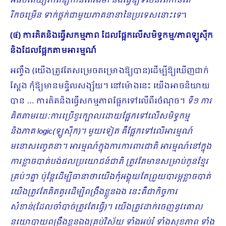
អធិបតេយ្យភាពឱ្យកាន់តែរឹងមាំ និងធ្វើឱ្យទិសនិរតីកាន់តែ
រីកចម្រើន ទាក់ថ្ពក់ជាមួយភាគនានានៃប្រទេសនោះទេ
។
(៤) ការគិតនិងធ្វើសកម្មភាព ដែលផ្អែកលើសមិទ្ធកម្ម/ភាពឡូស៊ីក
និងដែលផ្អែកតាមអារម្មណ៍
អញ្ចឹង (យើងត្រូវតែសម្រេចគម្រោងឱ្យបាន)ដើម្បីឱ្យឃើញជាក់
ស្ដែង កុំឱ្យមានមន្ទិលសង្ស័យ។ នៅម៉ោងនេះ យើងអាចនិយាយ
បាន … ការគិតនិងធ្វើសកម្មភាពផ្អែកទៅលើពីរចំណុច។
ទី១ ការ
គិតតាមរយៈការប្រើខួរក្បាលដោយផ្អែកទៅលើសមិទ្ធកម្ម
និង
ភាគ
logic
(ឡូស៊ីក)
។ មួយទៀត គឺផ្អែកទៅលើអារម្មណ៍
មនោសញ្ចេតនា។ អា​រម្មណ៍ក្នុងការការពារជាតិ អារម្មណ៍នៅក្នុង
ការខ្លាចបាត់បង់ផលប្រយោជន៍ជាតិ ត្រូវតែមានសម្រាប់កូនខ្មែរ
គ្រប់ៗគ្នា​ ប៉ុន្តែដើម្បីធានាថាយើងកុំអង្គុយតែព្រួយបារម្ភខ្លាចបាត់
យើងត្រូវតែគិតគូរដើម្បីពង្រឹងខ្លួនឯង នេះគឺជាកិច្ចការ
សំខាន់(ដែលចាំបាច់ត្រូវតែធ្វើ)។ យើងត្រូវដាក់ចេញនូវគោល
នយោបាយពង្រឹងខ្លួនឯងគ្រប់វិស័យ ទាំងអប់រំ ទាំងសុខភាព ទាំង