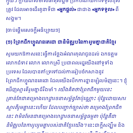
ក្មួយៗ ក្លាយជា​សមាសធាតុ​សង្គម ប្រកប​ដោយ​​ការទទួលខុស
ត្រូវ ដែល​អាច​ដើរតួនាទីជា
«
អ្នកផ្តល់
»
ជាជាង
«
អ្នកទទួល​
»
ពី
សង្គម។
[ចាប់ផ្ដើមសេចក្ដីអធិប្បាយ១]
(១)
ព្រែកជីកហ្វូណនតេជោ ជានិមិត្តរូបនៃការរួមគ្នាជាតិខ្មែរ
សូមយកឱកាសនេះធ្វើការថ្លែងអំណរគុណជូនដល់ ឯកឧត្តម
លោកជំទាវ លោក លោកស្រី ប្រជាពលរដ្ឋយើងនៅទូទាំង
ប្រទេស​ ដែលបានគាំទ្រទៅដល់ការរៀបចំកសាងនូវ
ព្រែកជីកហ្វូណនតេជោ ដែលយើងបើកការដ្ឋានម្សិលមិញនេះ។ ខ្ញុំ
ឃើញស្មារតីរួមគ្នាដ៏រឹងមាំ។
យើងគិតថាព្រែកជីកមួយនេះ
គ្រាន់តែជាគម្រោងហេដ្ឋារចនាសម្ព័ន្ធតែប៉ុណ្ណោះ ប៉ុន្តែដោយសារ
ស្មារតីរួមគ្នានេះហើយ ដែលបញ្ជាក់ច្បាស់ថា គម្រោងព្រែកជីក
នេះ វាមិនមែនជាគម្រោងហេដ្ឋារចនាសម្ព័ន្ធធម្មតា ប៉ុន្តែគឺជា
និមិត្តរូបនៃការរួបរួមគ្នារបស់ជាតិខ្មែរយើង។
នេះជាក្ដីសង្ឃឹម និង