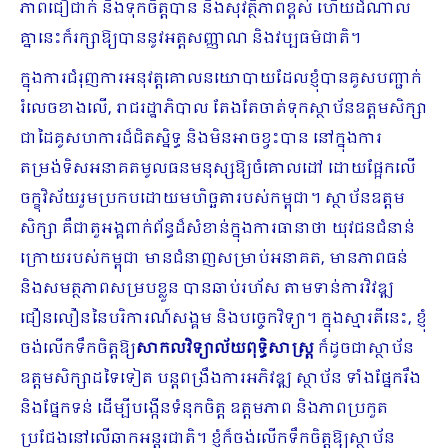
ភាពជឿជាក់ និងទុកចិត្តបាន និងសុវត្ថិភាពខ្ពស់ ហើយដំណាល
គ្នានេះក៏រក្សាឱ្យបាននូវ​អត្តសញ្ញាណ និងវប្បធម៌ជាតិ។
ក្នុងការជំរុញការអនុវត្ត​គោលនយោបាយ​ដែលខ្ញុំ​បាន​គូសបញ្ជាក់
រំលេច​ខាងលើ, រាជរដ្ឋាភិបាល ​តែងតែ​ចាត់ទុក​ស្ថាប័ន​ឧត្តម​សិក្សា
ជាដៃគូសហការដ៏ជិតស្និទ្ធ និងមិន​អាចខ្វះបាន នៅក្នុង​ការ
តម្រង់ទិស​អនាគតមូលធនមនុស្សឱ្យចំគោលដៅ ដោយ​ផ្អែក​​លើ​
ចក្ខុវិស័យរួមប្រកប​ដោយ​មហិច្ឆតារបស់កម្ពុជា។ ស្ថាប័នឧត្តម
សិក្សា គឺជាតួអង្គពាក់ព័ន្ធដ៏សំខាន់ក្នុងការ​ធានា​ថា យុវជនជំនាន់
ក្រោយរបស់​កម្ពុជា​ មានជំនាញសម្រាប់​អនាគត, មាន​ភាពធន់
និងសមត្ថភាព​សម្របខ្លួន បានឆាប់រហ័ស​ តាមទាន់​ការវិវឌ្ឍ​
ជឿនលឿននៃបរិការណ៍សង្គម និងបច្ចេកវិទ្យា។ ក្នុងស្មារតីនេះ, ខ្ញុំ
ចង់​​លើកទឹកចិត្តឱ្យ​​
សាកលវិទ្យាល័យ​ពុទ្ធិសាស្ត្រ
ក៏ដូចជាស្ថាប័ន
ឧត្តម​សិក្សាដទៃទៀត បន្តពង្រឹងការអភិវឌ្ឍ ​ស្ថាប័ន​ ទាំងផ្នែករឹង
និងផ្នែកទន់ ដើម្បីបង្កើនទំនុកចិត្ត ​ឧត្តមភាព និងភាពប្រកួត
ប្រជែងនៅលើឆាកអន្តរជាតិ។ ខ្ញុំ​ក៏ចង់លើកទឹកចិត្ត​ឱ្យ​ស្ថាប័ន