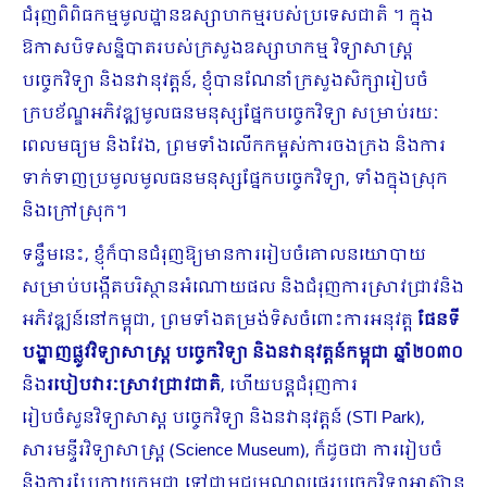
ជំរុញ​ពិពិធកម្មមូលដ្ឋានឧស្សាហកម្មរបស់ប្រទេសជាតិ ។ ក្នុង
ឱកាសបិទសន្និបាតរបស់ក្រសួង​ឧស្សាហកម្ម វិទ្យាសាស្ត្រ
បច្ចេកវិទ្យា និងនវានុវត្តន៍, ខ្ញុំបានណែនាំ​ក្រសួង​សិក្សារៀបចំ
ក្របខ័ណ្ឌអភិវឌ្ឍមូលធនមនុស្សផ្នែកបច្ចេកវិទ្យា ​សម្រាប់រយៈ
ពេលមធ្យម និងវែង, ព្រមទាំងលើកកម្ពស់ការចងក្រង និងការ
ទាក់ទាញប្រមូលមូលធនមនុស្សផ្នែកបច្ចេកវិទ្យា, ទាំងក្នុងស្រុក
និងក្រៅស្រុក។
ទន្ទឹមនេះ, ខ្ញុំក៏បាន​ជំរុញឱ្យ​មាន​ការរៀបចំគោលនយោបាយ
សម្រាប់បង្កើតបរិស្ថានអំណោយផល និងជំរុញការស្រាវជ្រាវនិង
អភិវឌ្ឍន៍នៅកម្ពុជា, ព្រមទាំងតម្រង់ទិសចំពោះការអនុវត្ត
ផែនទី
បង្ហាញផ្លូវវិទ្យាសាស្ត្រ បច្ចេកវិទ្យា និងនវានុវត្តន៍កម្ពុជា ឆ្នាំ២០៣០
និង
របៀបវារៈស្រាវជ្រាវជាតិ
, ហើយបន្តជំរុញការ
រៀបចំសួនវិទ្យាសាស្ត បច្ចេកវិទ្យា និងនវានុវត្តន៍ (STI Park),
សារមន្ទីរវិទ្យាសាស្ត្រ (Science Museum), ក៏ដូចជា ការរៀបចំ
និងការប្រែក្លាយកម្ពុជា ទៅជាមជ្ឈមណ្ឌលផ្ទេរបច្ចេកវិទ្យាអាស៊ាន