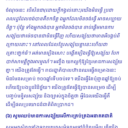
ចំណុចនេះ
បើសិនជា(ដោយក្តីកង្វល់នោះ)យើងមិនធ្វើ ប្រជា
ពលរដ្ឋដែលចង់បានគឺខកចិត្ត ឯអ្នកដែលមិនចង់ធ្វើ អាចសប្បាយ
ចិត្ត។ ប៉ុន្តែ ទាំងអ្នកចង់បាន អ្នកមិនចង់បាន ចាប់ផ្ដើមមានការ
សង្ស័យថាម៉េចបានជាមិនធ្វើវិញ ហើយសង្ស័យថាមានអីបង្កប់ពី
ក្រោយនោះ។ នៅពេលដែលខ្មែរសង្ស័យគ្នានេះហើយជា
គ្រោះថា្នក់ធំ។ អត់មានរឿងសោះ បង្កើតរឿងធ្វើឱ្យ​សង្ស័យ បែក
បាក់សាមគ្គីក្នុងអារម្មណ៍។
អញ្ចឹង យកល្អកុំឱ្យខ្មែរមានការសង្ស័យ
គ្នា។ យើងត្រូវតែធ្វើ។ រាជរដ្ឋាភិបាលហ៊ានឈរធ្វើគម្រោងនេះ
មិនមែនសម្រាប់ ១០០ឆ្នាំទើបចប់ទេ។ យើងធ្វើតែប៉ុន្មានឆ្នាំឱ្យចប់
ហើយឱ្យបងប្អូនវិនិច្ឆ័យ។ យើងត្រូវតែធ្វើឱ្យបានសម្រេច ដើម្បី
បញ្ចប់មន្ទិលសង្ស័យ និងច្បាស់ក្នុងចិត្តថា អ្វីដែលយើងធ្វើគឺ
ដើម្បីផលប្រយោជន៍ជាតិពិតប្រាកដ។
(៦) សូមឈប់មានការសង្ស័យលើការគ្រប់គ្រងអនាគតជាតិ
សូមអ្នកសិក្សាទាំងឡាយយកសមិទ្ធកម្មទៅពិនិត្យមើល តើយើង