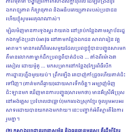
ភាពមុតមាំ បង្ហាញពីការកសាងសក្ដានុពល ដើម្បីពង្រឹងនូវ
ឯករាជ្យភាព កិត្យានុភាព និងអធិបតេយ្យភាពរបស់ប្រជាជន
ហើយខ្ញុំសូមអរគុណណាស់។
ម្សិលមិញមានការទូងស្គរ វាយគង នៅគ្រប់កន្លែងតាមស្ថាប័នរដ្ឋ
កងកម្លាំងប្រដាប់អាវុធ នៅតាមកន្លែងឯកជន សាលារៀន វត្ត
អារាម។ មានករណីពិសេសមួយដែលប្រពន្ធខ្ញុំបានបញ្ជូនសារមក
គឺមានលោកតាម្នាក់ដឹកប្រពន្ធពីបាត់ដំបង … តាំងពីម៉ោង៣
រសៀល ដោយម៉ូតូ … មកសម្រាកនៅកន្លែង(ក្បែរពិធីបើក
ការដ្ឋាន)ហ្នឹងមួយយប់។ ព្រឹកឡើង គេបាញ់កាំជ្រួចហើយគាត់ជិះ
ទៅវិញ។ (គាត់មកពីឆ្ងាយ)ដោយសារទឹកចិត្ត។ អម្បាញ់មិញ
ជិះឡានមក ឃើញមានការបញ្ជូន(សារមកថា) មានអ៊ំស្រីអ៊ំប្រុស
នៅអង់គ្លេស ប្រ​ហែលជា(ធ្លាប់)មកលេងស្រុកខ្មែរ ចូលរួមអបអរ
សាទរដោយបានយកគងមកវាយ។ នេះបញ្ជាក់អំពីស្មារតីនៃការ
រួមគ្នា។
(២) កសាងហេដ្ឋានរចនាសម្ព័ន្ធ និងធនធានមនុស្ស គឺដើម្បីខ្មែរ