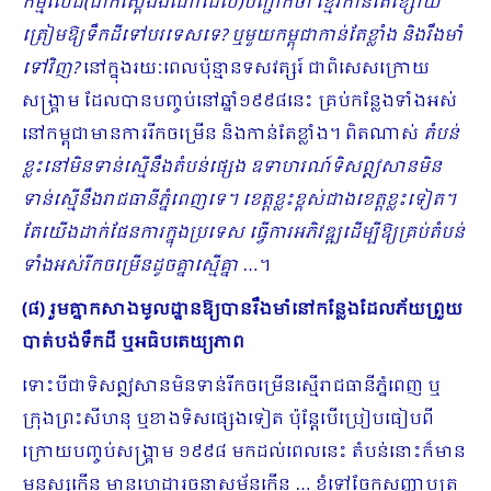
កម្មលើដី(ជាក់ស្តែងឯណាដែល)បញ្ជាក់ថា ខ្មែរកាន់តែខ្សោយ
ត្រៀមឱ្យទឹកដីទៅបរទេសទេ? ឬមួយកម្ពុជាកាន់តែខ្លាំង និងរឹងមាំ
ទៅវិញ?
នៅក្នុងរយៈពេលប៉ុន្មានទសវត្សរ៍ ជាពិសេសក្រោយ
សង្រ្គាម ដែលបានបញ្ចប់នៅឆ្នាំ១៩៩៨នេះ គ្រប់កន្លែងទាំងអស់
នៅកម្ពុជាមានការរីកចម្រើន និងកាន់​តែខ្លាំង។ ពិតណាស់
តំបន់
ខ្លះនៅមិនទាន់ស្មើនឹងតំបន់ផ្សេង ឧទាហរណ៍ទិសឦសានមិន
ទាន់ស្មើនឹងរាជធានីភ្នំ​ពេញទេ។ ខេត្តខ្លះខ្ពស់ជាងខេត្តខ្លះទៀត។
តែយើងដាក់ផែនការក្នុងប្រទេស ធ្វើការអភិវឌ្ឍដើម្បីឱ្យគ្រប់តំបន់
ទាំងអស់រីកចម្រើនដូចគ្នាស្មើគ្នា
…។
(៨) រួមគ្នាកសាងមូលដ្ឋានឱ្យបានរឹងមាំនៅកន្លែងដែលភ័យព្រួយ
បាត់​បង់ទឹកដី ឬអធិបតេយ្យភាព
ទោះបីជាទិសឦសានមិនទាន់រីកចម្រើនស្មើរាជធានីភ្នំពេញ ឬ
ក្រុងព្រះសីហនុ ឬខាងទិសផ្សេងទៀត ប៉ុន្តែបើប្រៀបធៀបពី
ក្រោយបញ្ចប់សង្រ្គាម ១៩៩៨ មកដល់ពេលនេះ តំបន់នោះក៏មាន
មនុស្សកើន មានហេដ្ឋារចនាសម្ព័ន្ធកើន … ខ្ញុំទៅចែកសញ្ញាបត្រ