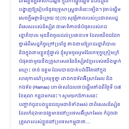
ជាអគ្គមគ្គទេសក៍ដ៏ឆ្នើម ក្នុងការផ្ដួចផ្ដើម និងចង្អុល
បង្ហាញឱ្យរៀបចំនូវយុទ្ធសាស្រ្តជាតិនេះឡើង។ [ចាប់ផ្ដើម
សេចក្ដីអត្ថាធិប្បាយ ១] (១) សុវត្ថិភាពរបស់ប្រជាពលរដ្ឋ
ពិសេសរបស់និស្សិត ជាអាទិភាពធំបំផុតរបស់រាជ
រដ្ឋាភិបាល មុននឹងចូលដល់ប្រធានបទ ដែលយើងជជែក
គ្នាអំពីសេដ្ឋកិច្ចក្រៅប្រព័ន្ធ តាងនាមឱ្យរាជរដ្ឋាភិបាល
និងក្នុងនាមខ្លួនខ្ញុំផ្ទាល់ ខ្ញុំសូមចូលរួមរំលែកទុក្ខក្រៀមក្រំ
បំផុត​ជាមួយនឹងគ្រួសារសព​នៃនិស្សិតខ្មែររបស់យើងម្នាក់
ឈ្មោះ ចាន់ ឧត្តម​ ដែលបានបាត់បង់ជីវិតនៅក្នុង
ហេតុការណ៍ប្រយុទ្ធគ្នា រវាងកងទ័ពអ៊ីស្រាអែល និង
កងទ័ព (Hamas) ហាម៉ាសដែលចាប់ផ្ដើមតាំងពីថ្ងៃទី ០៧
ខែតុលា កន្លងមកនេះ។ សូមយកឱកាសនេះ
បញ្ជាក់ជូនបងប្អូនជនរួមជាតិទាំងអស់ ជាពិសេសនិស្សិត
ដែលកំពុងមានវត្តមាននៅប្រទេសអ៊ីស្រាអែល ក៏ដូចជា
គ្រួសាររបស់ខ្លួននៅប្រទេសកម្ពុជាថា…