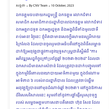
សង្កថា
By
CNV Team
10 October, 2023
ឯកឧត្តមឧបនាយករដ្ឋមន្រ្តី ឯកឧត្តម លោកជំទាវ
សមាជិក​ សមាជិការាជរដ្ឋាភិបាល!ឯកឧត្តម លោកជំទាវ
ឯកអគ្គរាជទូត ឯកអគ្គរដ្ឋទូត និងអង្គពិធីទាំងមូលជាទី
រាប់អាន! ថ្ងៃនេះ ខ្ញុំពិតជាមានសេចក្ដីសោមនស្សរីករាយ
ក្រៃលែង ដែលបានចូលរួមជាអធិបតីនៅក្នុងពិធីសម្ពោធ
ដាក់ឱ្យអនុវត្តជាផ្លូវការនូវយុទ្ធសាស្រ្តជាតិស្ដីអំពី “ការ
អភិវឌ្ឍសេដ្ឋកិច្ចក្រៅប្រព័ន្ធឆ្នាំ ២០២៣-២០២៨” ដែលជា
ឯកសារដ៏មានសារសំខាន់ ដែលត្រូវបានដាក់បញ្ចូលទៅ
ក្នុងកម្មវិធីគោលនយោបាយអាទិភាពមួយ ក្នុងចំណោម
អាទិភាព ៦ របស់រាជរដ្ឋាភិបាល ដែលត្រូវចាប់ផ្ដើម
អនុវត្តឱ្យបាននៅមុនដំណាច់ឆ្នាំ ២០២៣។ នៅក្នុងឱកាស
ដ៏វិសេសវិសាលនេះ សូមពាំនាំនូវការផ្ដាំផ្ញើសួរសុខទុក្ខ
របស់ សម្ដេចអគ្គមហាសេនាបតីតេជោ ហ៊ុន សែន ដែល