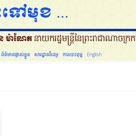
ដើម្បីប្រជាជន
ព័ត៌មានផ្ទាល់ខ្លួន
សារដ្ឋានវីដេអូ
ការបោះពុម្ភ
English
ព័ត៌មានផ្ទាល់ខ្លួន
សារដ្ឋានវីដេអូ
ការបោះពុម្ភ
English