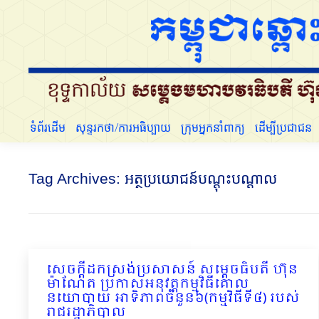
ទំព័រដើម
សុន្ទរកថា/ការអធិប្បាយ
ក្រុមអ្នកនាំពាក្យ
ទំព័រដើម
សុន្ទរកថា/ការអធិប្បាយ
ក្រុមអ្នកនាំពាក្យ
ដើម្បីប្រជាជន
Tag Archives:
អត្ថប្រយោជន៍បណ្តុះបណ្តាល
សេចក្តីដកស្រង់ប្រសាសន៍ សម្ដេចធិបតី ហ៊ុន
ម៉ាណែត ប្រកាសអនុវត្តកម្មវិធីគោល
នយោបាយ អាទិភាពចំនួន៦(កម្មវិធីទី៤) របស់
រាជរដ្ឋាភិបាល