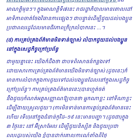
គោលដៅអាទិភាពរបស់រាជរដ្ឋាភិបាលតាំងពីអាណត្តិទី៦
និង
អាណត្តិមុនៗ។ ក្នុងអាណត្តិទី៧នេះ រាជរដ្ឋាភិបាលមានគោលដៅ
អាទិភាពចាត់ចែងវិធានការផ្សេងៗ ជាបន្ទាន់ដើម្បីជួយដល់បងប្អូន
ប្រជាពលរដ្ឋដែលមានជីវភាពក្រីក្រលំបាកនេះ …។
(៤) ការគ្រប់គ្រងព័ត៌មាន​មិនទាន់ច្បាស់ លំបាកជួយដល់បងប្អូន
នៅក្នុងសេដ្ឋកិច្ចក្រៅប្រព័ន្ធ
ជាមួយគ្នានេះ យើងក៏ដឹងថា ជាបទពិសោធន៍កន្លងទៅ
ដោយសារការគ្រប់គ្រងព័ត៌មានយើង​មិនទាន់ច្បាស់ (ដូចនេះ)ក៏
មានការលំបាកក្នុងការជួយទៅដល់បងប្អូនដែលនៅក្នុងសេដ្ឋកិច្ច
ក្រៅប្រព័ន្ធ។ ការគ្រប់គ្រងព័ត៌មាននេះ(បានហ្មត់ចត់
នឹងជួយ)កំណត់អត្តសញ្ញាណឱ្យបានថា អ្នកណាខ្លះ នៅទីណាខ្លះ
ដើម្បីងាយស្រួលជួយ។ (ការមិនទាន់មានការគ្តប់គ្រងព័ត៌មាននេះ
ហើយ ទើប)នៅក្នុងជំនាន់កូវីដ
–
១៩ នេះមានបញ្ហា។ (ដូចជា)ក្នុង
៣
ថ្ងៃនេះ នៅ អ៊ីស្រាអែល ដើម្បីជួយនិស្សិត និងជួយប្រជា
ពលរដ្ឋរបស់យើង ខ្ញុំបានដាក់គោលការណ៍តាំងពីថ្ងៃ