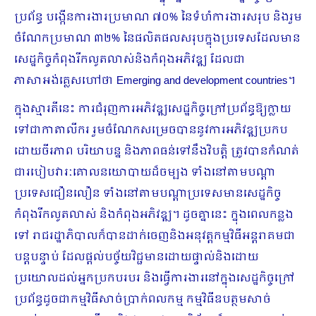
ប្រព័ន្ធ បង្កើនការងារប្រមាណ ៧០% នៃទំហំការងារសរុប និងរួម
ចំណែកប្រមាណ ៣២% នៃផលិតផលសរុបក្នុងប្រទេសដែលមាន
សេដ្ឋកិច្ចកំពុងរីកលូតលាស់និងកំពុងអភិវឌ្ឍ ដែលជា
ភាសាអង់គ្លេសហៅថា Emerging and development countries។
ក្នុងស្មារតីនេះ ការជំរុញការអភិវឌ្ឍសេដ្ឋកិច្ចក្រៅប្រព័ន្ធឱ្យក្លាយ
ទៅជាកាតាលីករ រួមចំណែកសម្រេចបាននូវការអភិវឌ្ឍប្រកប
ដោយចីរភាព បរិយាបន្ន និងភាពធន់ទៅនឹងវិបត្តិ ត្រូវបានកំណត់
ជារបៀបវារៈគោលនយោបាយដ៏ចម្បង ទាំងនៅតាមបណ្ដា
ប្រទេសជឿនលឿន ទាំងនៅតាមបណ្ដាប្រទេសមានសេដ្ឋកិច្ច
កំពុងរីកលូតលាស់ និងកំពុងអភិវឌ្ឍ។ ដូចគ្នានេះ ក្នុងពេលកន្លង
ទៅ រាជរដ្ឋាភិបាលក៏បានដាក់ចេញនិងអនុវត្តកម្មវិធីអន្តរាគមជា
បន្តបន្ទាប់ ដែលផ្ដល់បច្ច័យវិជ្ជមានដោយផ្ទាល់និងដោយ
ប្រយោលដល់អ្នកប្រកបរបរ និងធ្វើការងារនៅក្នុងសេដ្ឋកិច្ចក្រៅ
ប្រព័ន្ធដូចជាកម្មវិធីសាច់ប្រាក់ពលកម្ម កម្មវិធីឧបត្ថមសាច់