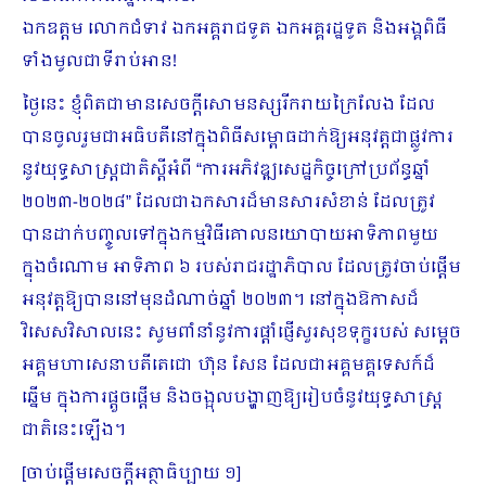
ឯកឧត្តម លោកជំទាវ ឯកអគ្គរាជទូត ឯកអគ្គរដ្ឋទូត និងអង្គពិធី
ទាំងមូលជាទីរាប់អាន!
ថ្ងៃនេះ ខ្ញុំពិតជាមានសេចក្ដីសោមនស្សរីករាយក្រៃលែង ដែល
បានចូលរួមជាអធិបតីនៅក្នុងពិធីសម្ពោធដាក់ឱ្យអនុវត្តជាផ្លូវការ
នូវយុទ្ធសាស្រ្តជាតិស្ដីអំពី “ការអភិវឌ្ឍសេដ្ឋកិច្ចក្រៅប្រព័ន្ធឆ្នាំ
២០២៣-២០២៨” ដែលជាឯកសារដ៏មានសារសំខាន់ ដែលត្រូវ
បានដាក់បញ្ចូលទៅក្នុងកម្មវិធីគោលនយោបាយអាទិភាពមួយ
ក្នុងចំណោម អាទិភាព ៦ របស់រាជរដ្ឋាភិបាល ដែលត្រូវចាប់ផ្ដើម
អនុវត្តឱ្យបាននៅមុនដំណាច់ឆ្នាំ ២០២៣។ នៅក្នុងឱកាសដ៏
វិសេសវិសាលនេះ សូមពាំនាំនូវការផ្ដាំផ្ញើសួរសុខទុក្ខរបស់ សម្ដេច
អគ្គមហាសេនាបតីតេជោ ហ៊ុន សែន ដែលជាអគ្គមគ្គទេសក៍ដ៏
ឆ្នើម ក្នុងការផ្ដួចផ្ដើម និងចង្អុលបង្ហាញឱ្យរៀបចំនូវយុទ្ធសាស្រ្ត
ជាតិនេះឡើង។
[ចាប់ផ្ដើមសេចក្ដីអត្ថាធិប្បាយ ១]