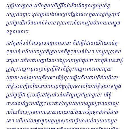
ត្រៀមលក្ខណៈយើងជួយដើម្បីរឹងដៃរឹងជើងចូលក្នុងប្រព័ន្ធ
ពេញលេញ។ ខុសគ្នាយ៉ាងម៉េចនូវកន្លែងនេះ? ក្នុងសេដ្ឋកិច្ចក្រៅ
ប្រព័ន្ធយើងមិនមានព័ត៌មាន (ដូចនេះ)ពិបាករៀបចំអោយបងប្អូន
ទទួលផល។
នៅក្នុងតំបន់ដែលចូលអន្តរកាលនេះ គឺជាអ្វីដែលយើងយកចិត្ត
ទុកដាក់ ហើយបងប្អូនក៏ត្រូវយកចិត្តទុកដាក់ដែរ។ បងប្អូនប្រាកដ
ជាឆ្ងល់ ហើយជាបញ្ហាដែលបងប្អូនបារម្ភបំផុតថា ហេតុអីបានជាខ្ញុំ
ត្រូវចុះឈ្មោះចូលប្រព័ន្ធធ្វើអី? តើខ្ញុំចុះឈ្មោះនេះអស់លុយ
ប៉ុន្មាន? អស់លុយច្រើនទេ? តើខ្ញុំចុះបញ្ជីហើយជាប់ពិន័យអីទេ?
តើខ្ញុំចុះបញ្ជីហើយជាប់កាតព្វកិច្ចស្អីឬទេ? ហើយតើខ្ញុំចូលទៅក្នុង
ប្រព័ន្ធហ្នឹង ចុះបញ្ជីនៅក្នុងតំបន់អភិវឌ្ឍក្រៅប្រព័ន្ធនេះ តើខ្ញុំ
បានផលអីខ្លះមកវិញ? នេះជាសំណួរដែលបងប្អូនប្រាកដជាសួរ
ហើយដែលក្រុមគោលនយោបាយយើងយកចិត្តទុកដាក់ធំជាង
គេ។ យើងជជែកគ្នាក្នុងអន្តរក្រសួងថាធ្វើយ៉ាងម៉េចជួយបងប្អូន