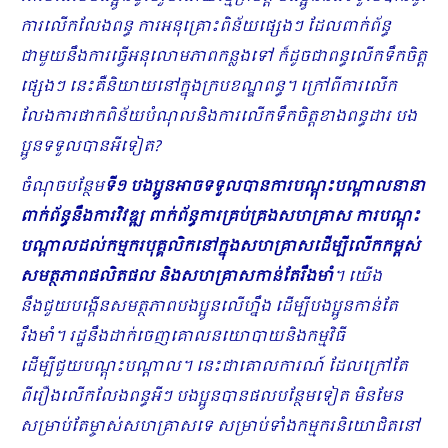
ការលើកលែងពន្ធ ការអនុគ្រោះពិន័យផ្សេងៗ ដែលពាក់ព័ន្ធ
ជាមួយនឹងការធ្វើអនុលោមភាពកន្លងទៅ ក៏ដូចជាពន្ធលើកទឹកចិត្ត
ផ្សេងៗ នេះគឺនិយាយនៅក្នុងក្របខណ្ឌពន្ធ។ ក្រៅពីការលើក
លែងការផាកពិន័យបំ​ណុលនិងការលើកទឹកចិត្តខាងពន្ធដារ បង
ប្អូនទទួលបានអីទៀត?
ចំណុចបន្ថែម
ទី១ បងប្អូនអាចទទួលបានការបណ្តុះបណ្តាលនានា
ពាក់ព័ន្ធនឹងការវិវឌ្ឍ ពាក់ព័ន្ធការគ្រប់គ្រងសហគ្រាស ការបណ្តុះ
បណ្តាលដល់កម្មករបុគ្គលិកនៅក្នុងសហគ្រាសដើម្បីលើកកម្ពស់
សមត្ថភាពផលិតផល និងសហគ្រាសកាន់តែរឹងមាំ
។ យើង
នឹងជួយបង្កើនសមត្ថភាពបងប្អូនលើហ្នឹង ដើម្បីបងប្អូនកាន់តែ
រឹងមាំ។ រដ្ឋនឹងដាក់ចេញគោលនយោបាយនិងកម្មវិធី
ដើម្បីជួយបណ្តុះបណ្តាល។ នេះជាគោលការណ៍ ដែលក្រៅតែ
ពីរឿង​លើកលែងពន្ធអីៗ បងប្អូនបានផលបន្ថែមទៀត មិនមែន
សម្រាប់តែម្ចាស់សហគ្រាសទេ សម្រាប់ទាំងកម្មករនិយោជិតនៅ