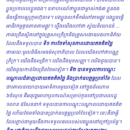
ចំណុចមួយទៀត សម្រាប់បុគ្គលស្វ័យនិយោជន៍។ បានន័យថាបង
ប្អូនប្រកបរបរខ្លួនឯង។ ឧទាហរណ៍ថាប្អូនជាម្ចាស់កង់៣
ខ្លួនឯង
មិនធ្វើការឲ្យក្រុមហ៊ុនទេ។ បងប្អូនលក់ទឹកអំពៅតាមផ្លូវ បងប្អូនធ្វើ
អាជីវកម្មតូចតាចតាមផ្លូវ។ ហ្នឹងយើងហៅថា ស្វ័យនិយោជន៍ …
ភាគច្រើនស្ថិតនៅក្នុងគ្រួសារក្រីក្រនិងគ្រួសារងាយរងហានិភ័យ
ដែលនឹងទទួលបាន
ទី១ ការថែទាំសុខភាពដោយឥតគិតថ្លៃ
តាមរយៈមូលនិធិសមធម៌សុខាភិបាល ដែលយើងហៅថាបណ្ណ
ក្រីក្រ។ យើងនឹងពង្រីក។ យើងដឹងមុខសញ្ញា។ យើងជួយបាន។
យើងជួយកាន់តែច្រើនថែមទៀត។
ទី២ បានទទួលការបណ្ដុះ
បណ្ដាលជំនាញដោយឥតគិតថ្លៃ និងប្រាក់ឧបត្ថម្ភប្រចាំខែ
ដែល
ជាគោលនយោបាយអាទិភាពមួយទៀត នៅក្នុងចំណោម
៦ចំណុច គឺអនុវត្តអាហារូបករណ៍សម្រាប់កូនចៅប្រជាពលរដ្ឋ
១លាន ៥សែននាក់ ទទួលបានការបណ្ដុះបណ្ដាលដោយឥតគិត
ថ្លៃ ហើយថែមទាំងបានប្រាក់ឧបត្ថម្ភប្រចាំខែទៀត។ នេះគឺជាអ្វី
ដែលភ្ជាប់​ជាមួយនឹងការទទួលផលរបស់បងប្អូននៅក្រៅប្រព័ន្ធ។