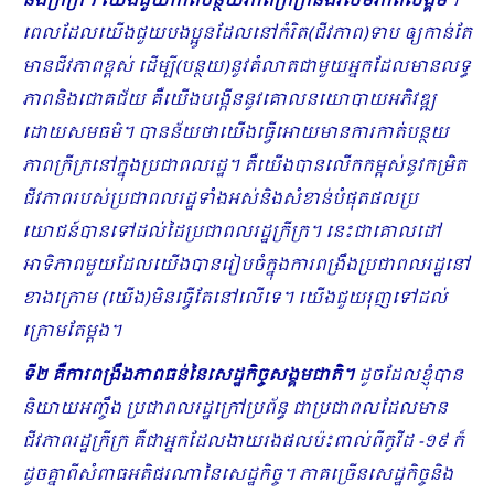
និងក្រីក្រ។
យើងជួយកាត់បន្ថយភាពក្រីក្រ​និងវិសមភាពសង្គម
។
ពេលដែលយើងជួយបងប្អូនដែលនៅកំរិត(ជីវភាព)ទាប ឲ្យកាន់តែ
មានជីវភាពខ្ពស់ ដើម្បី(បន្ថយ)នូវគំលាតជាមួយអ្នកដែលមានលទ្ធ
ភាពនិងជោគជ័យ គឺយើងបង្កើននូវគោលនយោបាយ​អភិវឌ្ឍ
ដោយសមធម៌។ បានន័យថាយើងធ្វើអោយមានការកាត់បន្ថយ
ភាពក្រីក្រនៅក្នុងប្រជាពលរដ្ឋ។ គឺយើងបានលើកកម្ពស់​នូវ​កម្រិត
ជីវភាពរបស់ប្រជាពលរដ្ឋទាំងអស់និងសំខាន់បំផុតផលប្រ​
យោជន៍បានទៅដល់ដៃប្រជាពលរដ្ឋក្រីក្រ។​ នេះជាគោលដៅ
អាទិភាពមួយដែលយើងបានរៀបចំក្នុងការពង្រឹងប្រជាពលរដ្ឋនៅ
ខាងក្រោម (យើង)មិនធ្វើតែនៅលើទេ។ យើងជួយរុញទៅដល់
ក្រោមតែម្ដង។
ទី២ គឺការពង្រឹងភាពធន់នៃសេដ្ឋកិច្ចសង្គមជាតិ។
ដូចដែលខ្ញុំបាន
និយាយ​អញ្ចឹង ប្រជាពលរដ្ឋក្រៅប្រព័ន្ធ ជាប្រ​ជា​ពលដែលមាន
ជីវភាពរដ្ឋក្រីក្រ គឺជាអ្នកដែលងាយរងផលប៉ះពាល់ពីកូវីដ
-១៩ ក៏
ដូចគ្នាពីសំពាធអតិផរណានៃសេដ្ឋកិច្ច។ ភាគច្រើនសេដ្ឋកិច្ចនិង