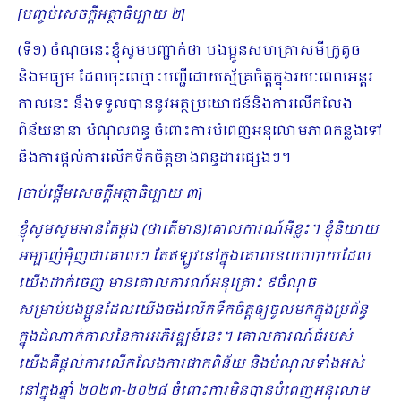
[បញ្ចប់សេចក្ដីអត្ថាធិប្បាយ ២]
(ទី១) ចំណុចនេះខ្ញុំសូមបញ្ជាក់ថា បងប្អូនសហគ្រាសមីក្រូតូច
និងមធ្យម ដែលចុះឈ្មោះបញ្ជីដោយស្ម័គ្រចិត្តក្នុងរយៈពេលអន្តរ
កាលនេះ នឹងទទួលបាននូវអត្ថប្រយោជន៍និងការលើកលែង
ពិន័យនានា បំណុលពន្ធ ចំពោះការបំពេញអនុលោមភាពកន្លងទៅ
និងការផ្តល់ការលើកទឹកចិត្តខាងពន្ធដារផ្សេងៗ។
[ចាប់ផ្ដើមសេចក្ដីអត្ថាធិប្បាយ ៣]
ខ្ញុំសូមសូមអានតែម្តង (ថាតើមាន)គោលការណ៍អីខ្លះ។ ខ្ញុំនិយាយ
អម្បាញ់ម៉ិញជាគោលៗ តែឥឡូវនៅក្នុងគោលនយោបាយដែល
យើងដាក់ចេញ មានគោលការណ៍អនុគ្រោះ ៩ចំណុច
សម្រាប់បងប្អូនដែលយើងចង់លើកទឹកចិត្តឲ្យចូលមកក្នុងប្រព័ន្ធ
ក្នុងដំណាក់កាលនៃការអភិវឌ្ឍន៍នេះ។ គោលការណ៍ធំរបស់
យើងគឺផ្តល់ការលើកលែងការផាកពិន័យ និងបំណុលទាំងអស់
នៅក្នុងឆ្នាំ ២០២៣
-២០២៨ ចំពោះការមិនបានបំពេញអនុ​លោម​