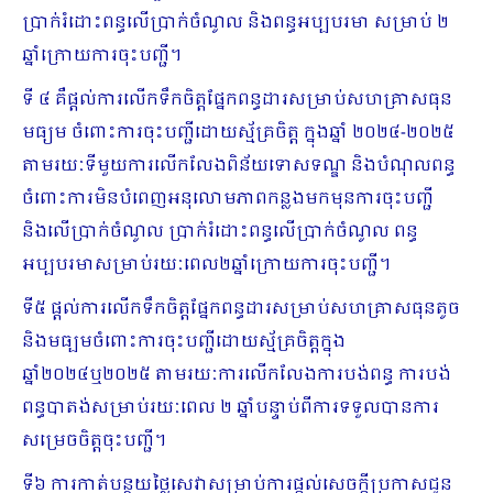
ប្រាក់រំដោះពន្ធលើប្រាក់ចំណូល និងពន្ធអប្បបរមា សម្រាប់ ២
ឆ្នាំក្រោយការចុះបញ្ជី។
ទី ៤ គឺផ្តល់ការលើកទឹកចិត្តផ្នែកពន្ធដារសម្រាប់សហគ្រាសធុន
មធ្យម ចំពោះការចុះបញ្ជីដោយស្ម័គ្រចិត្ត ក្នុងឆ្នាំ ២០២៤-២០២៥
តាមរយៈទីមួយការលើកលែ​ងពិន័យទោសទណ្ឌ និងបំណុលពន្ធ
ចំពោះការមិនបំពេញអនុលោមភាពកន្លងមកមុនការចុះបញ្ជី
និងលើប្រាក់ចំណូល ប្រាក់រំដោះពន្ធលើប្រាក់ចំណូល ពន្ធ
អប្បបរមាសម្រាប់រយៈពេល២ឆ្នាំក្រោយការចុះបញ្ជី។
ទី៥ ផ្ដល់ការលើកទឹកចិត្តផ្នែកពន្ធដារសម្រាប់សហគ្រាសធុនតូច
និងមធ្បមចំពោះការចុះបញ្ជីដោយស្ម័គ្រចិត្តក្នុង
ឆ្នាំ២០២៤ឬ២០២៥ តាមរយៈការលើកលែងការបង់ពន្ធ ការបង់
ពន្ធបាតង់សម្រាប់រយៈពេល ២ ឆ្នាំបន្ទាប់ពីការទទួលបានការ
សម្រេចចិត្តចុះបញ្ជី។ ​
ទី៦ ការកាត់បន្ថយថ្លៃសេវាសម្រាប់ការផ្តល់សេចក្តីប្រកាសជូន