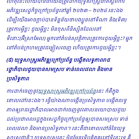
ហេតុនេះហើយបានជាយើងត្រូវដាក់យុទ្ធសាស្ដ្រជាតិស្ដីពីការ
អភិវឌ្ឍសេដ្ឋកិច្ចក្រៅប្រព័ន្ធ​នៅឆ្នាំ ២០២៣
– ២០២៨ នេះឯង
ដើម្បីយើងអាច​ក្ដាប់បានទិន្នន័យថាបងប្អូននៅទីណា និង(ទី៣)
ត្រូវការអ្វីខ្លះ ជួយអ្វីខ្លះ មិនខុសពីនិស្សិតដែលនៅ
ទីនោះ(អ៊ីស្រាអែល) អ្នកនៅតំបន់សុវត្ថិភាពត្រូវការជួយអ្វីខ្លះ? អ្នក
នៅតំបន់ក្រហមត្រូវជម្លៀសចេញ ហើយត្រូវការជួយអ្វីខ្លះ។
(៥) យុទ្ធសាស្ដ្រអភិវឌ្ឍក្រៅប្រព័ន្ធ បង្កើតលទ្ធភាពរាជ
រដ្ឋាភិបាលជួយបានសមស្រប ទាន់ពេលវេលា និងមាន
ប្រសិទ្ធភាព
ការដាក់ចេញនូវ
យុទ្ធសាស្ដ្រអភិវឌ្ឍក្រៅប្រព័ន្ធ
នេះ ក៏គឺក្នុង
គោលដៅនេះឯង។ ធ្វើយ៉ាងណាបង្កើនប្រសិទ្ធភាព​ បង្កើតលទ្ធ
ភាពឲ្យរាជរដ្ឋាភិបាលអាចដាក់ចេញនូវគោលនយោបាយជួយ
ដល់ប្រជាពលរដ្ឋក្នុងសេដ្ឋកិច្ចក្រៅ​ប្រ​ព័ន្ធឲ្យបានសមស្រប ទាន់
ពេលវេលា និងមានប្រសិទ្ធភាព។ នេះគឺជាគោលដៅធំនៃយុទ្ធ
សាស្ដ្រជាតិ។ ​យុទ្ធសាស្ដ្រនេះ មិនមែនទើបគិតគូរនៅទីនេះទេ គឺ