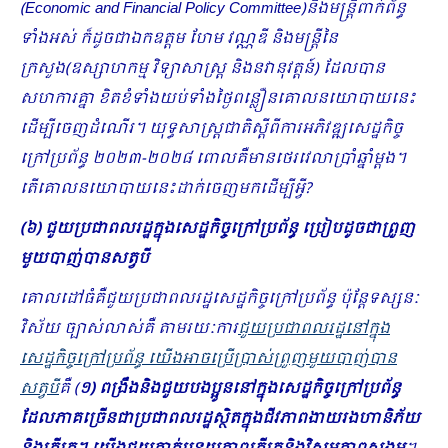
(
Economic and Financial Policy Committee
)និងមន្ដ្រីពាក់ព័ន្ធ
ទាំងអស់ ក៏ដូចជាឯកឧត្តម ហែម វណ្ណឌី និងមន្ដ្រីនៃ
ក្រសួង(ឧស្សាហកម្ម វិទ្យាសាស្ត្រ និងនវានុវត្តន៍) ដែលបាន
សហការគ្នា ខិតខំទាំងយប់ទាំងថ្ងៃពន្លឿនគោលនយោបាយនេះ​
ដើម្បីចេញដំណើរ។
យុទ្ធសាស្ដ្រជាតិស្ដីពីការអភិវឌ្ឍសេដ្ឋកិច្ច
ក្រៅប្រព័ន្ធ ២០២៣
-២០២៨ ពោលគឺមានថេរវេលាប្រាំឆ្នាំម្ដង។
តើគោល​នយោបាយ​នេះដាក់ចេញមកដើម្បីអ្វី?
(៦) ជួយប្រជាពលរដ្ឋក្នុងសេដ្ឋកិច្ចក្រៅប្រព័ន្ធ​ ប្រៀបដូចជាព្រួញ
មួយបាញ់បានសត្វបី
គោលដៅធំគឺជួយប្រជាពលរដ្ឋសេដ្ឋកិច្ចក្រៅប្រព័ន្ធ ប៉ុន្ដែទស្សនៈ
វិស័យ ច្បាស់លាស់គឺ តាមរយៈការ
ជួយប្រជាពលរដ្ឋនៅក្នុង
សេដ្ឋកិច្ចក្រៅប្រព័ន្ធ​ យើងអាចប្រើប្រាស់ព្រួញមួយបាញ់បាន
សត្វបី
គឺ (
១) ពង្រឹងនិងជួយបងប្អូននៅក្នុងសេដ្ឋកិច្ចក្រៅប្រព័ន្ធ
ដែលភាគច្រើន​ជាប្រជាពលរដ្ឋស្ថិតក្នុងជីវភាពងាយរងហានិភ័យ