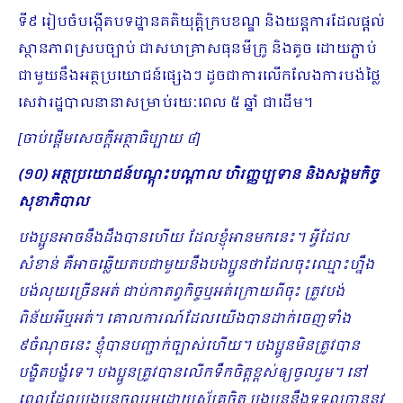
ទី៩ រៀបចំបង្កើតបទដ្ឋានគតិយុត្តិក្របខណ្ឌ និងយន្តការដែលផ្តល់
ស្ថានភាពស្របច្បាប់ ជាសហគ្រាសធុនមីក្រូ និងតូច ដោយភ្ជាប់
ជាមួយនឹងអត្ថប្រយោជន៍ផ្សេងៗ ដូចជាការលើកលែងការបង់ថ្លៃ
សេវារដ្ឋបាលនានាសម្រាប់រយៈពេល ៥ ឆ្នាំ ជាដើម។
[ចាប់ផ្ដើមសេចក្ដីអត្ថាធិប្បាយ ៤]
(១០) អត្ថប្រយោជន៍បណ្តុះបណ្តាល ហិរញ្ញប្បទាន និងសង្គមកិច្ច
សុខាភិបាល
បងប្អូនអាចនឹងដឹងបានហើយ ដែលខ្ញុំអានមកនេះ។ អ្វីដែល
សំខាន់ គឺអាចឆ្លើយតបជាមួយនឹងបងប្អូនថាដែល​ចុះឈ្មោះហ្នឹង
បង់លុយច្រើនអត់ ជាប់កាតព្វកិច្ចឬអត់ក្រោយពីចុះ ត្រូវបង់
ពិន័យអីឬអត់។ គោលការណ៍ដែលយើងបានដាក់ចេញទាំង
៩ចំណុចនេះ ខ្ញុំបានបញ្ជាក់ច្បាស់ហើយ។ បងប្អូនមិនត្រូវបាន
បង្ខិតបង្ខំទេ។ បងប្អូនត្រូវបានលើកទឹកចិត្តខ្ពស់ឲ្យចូលរួម។ នៅ
ពេលដែលបងប្អូនចូលរួមដោយស្ម័គ្រចិត្ត បងប្អូននឹងទទួលបាននូវ