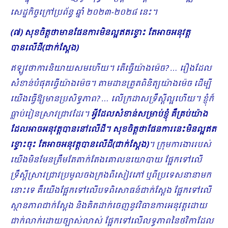
សេដ្ឋកិច្ចក្រៅប្រព័ន្ធ ឆ្នាំ ២០២៣
-២០២៨ នេះ។
(៧) សុខចិត្តថាមានផែនការមិនល្អឥតខ្ចោះ តែអាចអនុវត្ត
បានលើដី(ជាក់ស្តែង)
ឥឡូវថាការនិយាយសមហើយ។ តើធ្វើយ៉ាងម៉េច? … រឿងដែល
សំខាន់បំផុតធ្វើយ៉ាងម៉េច។ តាមដានត្រួតពិនិត្យយ៉ាងម៉េច ដើម្បី
យើងធ្វើឱ្យមានប្រសិទ្ធភាព? … លើក្រដាសទ្រឹស្តីល្អហើយ។ ខ្ញុំក៏
ធ្លាប់រៀនស្រាវជ្រាវដែរ។
អ្វីដែលសំខាន់សម្រាប់ខ្ញុំ គឺគ្រប់យ៉ាង
ដែលអាចអនុវត្តបាននៅលើដី។ សុខចិត្តថាផែនការនេះមិនល្អឥត
ខ្ចោះចុះ តែអាចអនុវត្តបានលើដី(ជាក់ស្តែង)
។ ក្រុមការងាររបស់
យើងមិនមែនត្រឹមតែតាក់តែងគោលនយោបាយ ផ្អែកទៅលើ
ទ្រឹស្តីស្រាវជ្រាវប្រមូលចងក្រងពីសៀវភៅ ឬពីប្រទេសនានាមក
នោះទេ គឺយើងផ្អែកទៅលើបទពិ​សោធន៍ជាក់ស្តែង ផ្អែកទៅលើ
ស្ថានភាពជាក់ស្តែង និងគិតដាក់ចេញនូវវិធានការអនុវត្តដោយ
ជាក់លាក់ដោយច្បាស់លាស់ ផ្អែកទៅលើលទ្ធភាពនៃថវិកាដែល