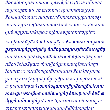
ជីវភាពនៃការប្រកបរបររបស់(ពួកគាត់)មិនទៀងទាត់ ហើយមាន
លក្ខណៈតូចតាច។ ដោយហេតុនេះ (ពួកគាត់)ងាយស្រួល
នឹងរងផលប៉ះពាល់។ (ហេតុនេះហើយ)បានជារដ្ឋត្រូវរកគាត់ឲ្យ
ឃើញដើម្បីជួយពង្រឹងភាពធន់របស់គាត់ តាមរយៈការជួយគាំពារ
(ផ្ដល់)អត្ថប្រយោជន៍ផ្សេងៗ ពង្រឹង​សមត្ថភាពគាត់ឲ្យពូកែ។
ការហ្នឹងពាក់ព័ន្ធនឹងកំណើនសេដ្ឋកិច្ច។
ទី៣ តាមរយៈការជួយបង
ប្អូនក្នុងសេដ្ឋកិច្ចក្រៅ​ប្រព័ន្ធ គឺយើងជួយ(ឲ្យ​មាន)កំណើនសេដ្ឋកិច្ច
ដោយសារបងប្អូនភាគច្រើនជាចលករសំខាន់ក្នុងសេដ្ឋកិច្ចរបស់
យើង។ វិស័យ​នីមួយៗ កើតឡើងពីប្រជាពលរដ្ឋដែលកើតក្នុង
វិស័យនោះ។ ការលើកកម្ពស់ជីវភាពរស់នៅ និងលើកស្ទួយបង
ប្អូននៅក្នុងសេដ្ឋកិច្ចក្រៅប្រព័ន្ធ ធ្វើឱ្យយើងសម្រេចនូវគោលដៅ
៣ ក្នុងពេលតែមួយគឺ
(១)កាត់បន្ថយភាពក្រីក្រនិង(ពង្រីក)វិសាល
ភាពសង្គម (២)ពង្រឹងភាពធន់នៃសេដ្ឋកិច្ច និងសង្គមជាតិ និងទី ៣
ជំរុញកំណើនសេដ្ឋកិច្ច
(ដែលទាំង)នេះជាគោលដៅ​និងទស្សនៈ
ទានក្នុងការដាក់ចេញនូវយុទ្ធសាស្រ្តជាតិស្តីអំពីការអភិវឌ្ឍ