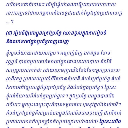
យើងមានជាជំហានៗ ដើម្បីធ្វើយ៉ាងណាឱ្យគោលនយោបាយ
នេះចេញទៅជាសកម្មភាពនិងលទ្ធផលជាក់ស្តែងជូនប្រជាពលរដ្ឋ
…។
(៨) រៀបចំឱ្យបងប្អូនក្រៅប្រព័ន្ធ ឈានចូលក្នុងការរៀបចំ
និងឈានទៅក្នុងប្រព័ន្ធពេញលេញ
ខ្ញុំសូមនិយាយដោយសង្ខេប។ អម្បាញ់មិញ ឯកឧត្តម ហែម
វណ្ណឌី​ បានជម្រាបទាក់ទងនៅក្នុងគោលនយោ​បាយ និងវិធី
សាស្ត្ររបស់គាត់ថា ដោយសាមញ្ញយើងបែងចែក(អ្នកប្រកបរបរ
អាជីវកម្ម ប្រកបរបរប្រចាំជីវិតជា៣តំបន់គឺ តំបន់ក្រៅប្រព័ន្ធ តំបន់
នៃការអភិវឌ្ឍសេដ្ឋកិច្ចក្រៅប្រព័ន្ធ និងតំបន់ក្នុងប្រព័ន្ធ។ ថ្ងៃនេះ
ខ្ញុំអត់និយាយពីតំបន់ក្នុងប្រព័ន្ធទេ​។ ក្នុងប្រព័ន្ធ បងប្អូនបានដឹង
ហើយ។ អ្នកចុះឈ្មោះចុះអីបានទទួលផល ឬអនុវត្តយ៉ាងម៉េចអី។
តំបន់ក្រៅប្រព័ន្ធគឺសម្រាប់បងប្អូនដែលមិនបានចុះបញ្ជី ថាតើគាត់
ប្រកបរបរមានចំណុចខ្លាំងចំណុចខ្សោយយ៉ាងម៉េច?
ថ្ងៃនេះយើង