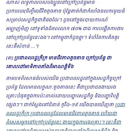
ណាស់ លទ្ធភាពរបស់បងប្អូននៅក្រៅប្រព័ន្ធអាច
ប្រកបរបរ(ចិញ្ចឹម)ជីវិតតូចតាច ប៉ុន្តែគាត់ក៏ជាកំលាំងចលករមួយធំ
សម្រាប់សេដ្ឋកិច្ចជាតិផងដែរ។ ដូចនៅក្នុងរបាយការណ៍
អម្បាញ់មិញ នៅទូទាំងពិភពលោក ៧០% ជាង ការបង្តើតការងារ
នៅក្រៅប្រព័ន្ធនេះឯង​។ នៅកម្ពុជាក៏ដូចគ្នា។ ទំហំនៃការគិតគូរ
នេះគឺសំខាន់ …។
(៣)
ប្រជាពលរដ្ឋក្រីក្រ មានជីវភាពតូចតាច ក្រៅប្រព័ន្ធ ជា
គោលដៅអាទិភាពតាំងពីអាណត្តិទី៦
តាមបទពិសោធន៍របស់យើង ប្រជាពលរដ្ឋនៅក្នុងសេដ្ឋកិច្ចក្រៅ
ប្រព័ន្ធ ដែលមានលក្ខណៈតូចតាចនេះ គឺជាប្រជាជនងាយរង
គ្រោះបំផុតក្នុងការប៉ះពាល់ដោយបញ្ហាសេដ្ឋកិច្ច និងបញ្ហាវិបត្តិ
ផ្សេងៗ។ ជាក់ស្ដែងនៅជំនាន់ កូវីដ
–
១៩ យើងបានឃើញថា
ប្រជា
ពលរដ្ឋក្រីក្រ ប្រជាពលរដ្ឋដែលមានជីវភាពតូចតាច ហើយជា
ពិសេសអ្នកនៅក្រៅប្រព័ន្ធនេះ ងាយក្នុងការរងគ្រោះ។ នេះគឺជា