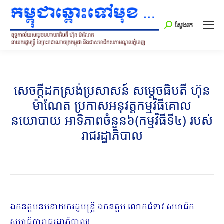
Search:
ស្វែងរក
សេចក្តីដកស្រង់ប្រសាសន៍ សម្ដេចធិបតី ហ៊ុន
ម៉ាណែត ប្រកាសអនុវត្តកម្មវិធីគោល
នយោបាយ អាទិភាពចំនួន៦(កម្មវិធីទី៤) របស់
រាជរដ្ឋាភិបាល
ឯកឧត្តមឧបនាយករដ្ឋមន្រ្តី ឯកឧត្តម លោកជំទាវ សមាជិក​
សមាជិការាជរដ្ឋាភិបាល!