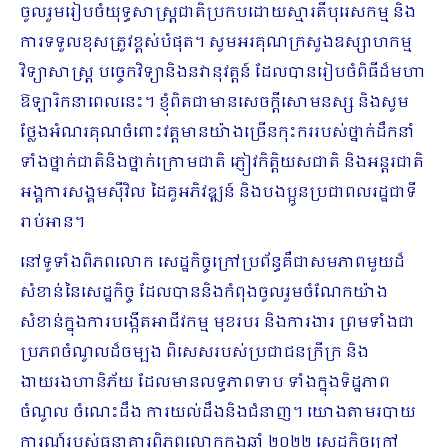
ចូលរួមរៀបចំយុទ្ធសាស្រ្តជាតិប្រ​កបដោយស្មារតីបុរេសកម្ម និង
ការទទួលខុសត្រូវខ្ពស់បំផុត។ សូមអរគុណក្រសួងឧស្សាហកម្ម
វិទ្យាសាស្រ្ត បច្ចេក​វិទ្យានិងនវានុវត្តន៍ ដែលបានរៀបចំពិធីដ៏មហា
ឱឡារិកនាពេលនេះ។ ខ្ញុំពិតជាមានសេចក្ដីសោមនស្ស និងសូម
ថ្លែងអំណរគុណចំពោះវត្តមានយ៉ាងច្រើនកុះកររបស់ថ្នាក់ដឹកនាំ
ទាំងថ្នាក់ជាតិនិងថ្នាក់ក្រោមជាតិ ភ្ញៀវកិត្តិយសជាតិ និងអន្តរជាតិ
អង្គការសង្គមស៊ីវិល ដៃគូអភិវឌ្ឍន៍ និងបងប្អូនប្រជាពលរដ្ឋជាទី
រាប់អាន។
នៅទូទាំងពិភពលោក សេដ្ឋកិច្ចក្រៅប្រព័ន្ធគឺជាសមភាពមួយដ៏
សំខាន់នៃសេដ្ឋកិច្ច ដែលបាននិងកំពុងចូលរួមចំណែកយ៉ាង
សំខាន់ក្នុងការបង្កើតអាជីវកម្ម មុខរបរ និងការងារ ព្រមទាំងជា
ប្រភពចំណូលដ៏ចម្បង ពិសេសរបស់ប្រជាជនក្រីក្រ និង
ងាយរងហានិភ័យ ដែលមានលទ្ធភាពទាប ទាំងក្នុងទិដ្ឋភាព
ចំណូល ចំណេះដឹង ការយល់ដឹងនិងជំនាញ។ យោងតាមរបាយ
ការណ៍របស់ធនាគារពិភពលោកក្នុងឆ្នាំ ២០២២ សេដ្ឋកិច្ចក្រៅ