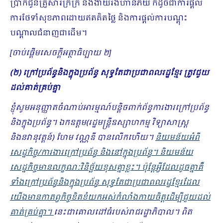
ប្រាក់ជូនគ្រួសារក្រីក្រ និងងាយរងហានិភ័យ ក៏ដូចជាការផ្ដល់
ការថែទាំសុខភាពដោយឥតគិតថ្លៃ និងការផ្ដល់ការបណ្ដុះ
បណ្ដាលជំនាញជាដើម។
[
ចាប់ផ្ដើមសេចក្ដីអត្ថាធិប្បាយ ២
]
(២) ក្រៅប្រព័ន្ធនិងក្នុងប្រព័ន្ធ សុទ្ធតែជាប្រជាពលរដ្ឋខ្មែរ ត្រូវជួយ
ដល់គាត់គ្រប់គ្នា
ខ្ញុំសូមអនុញ្ញាតចំណាប់អារម្មណ៍បន្តិចពាក់ព័ន្ធការងារក្រៅប្រព័ន្ធ
និងក្នុងប្រព័ន្ធ។ ឯកឧត្តម(រដ្ឋមន្ត្រីឧស្សាហកម្ម វិទ្យាសាស្ត្រ
និងនវានុវត្តន៍) ហែម វណ្ណឌី បានលើកហើយ។
និយមន័យអំពី
សេដ្ឋកិច្ច/ការងារក្រៅប្រព័ន្ធ និងនៅក្នុងប្រព័ន្ធ។ និយមន័យ
សេដ្ឋកិច្ចមានលក្ខណៈវិនិច្ឆ័យខុសគ្នាខ្លះ។ ប៉ុន្តែអ្វីដែលដូចគ្នាគឺ
ទាំងក្រៅប្រព័ន្ធនិងក្នុងប្រព័ន្ធ សុទ្ធតែជាប្រជាពលរដ្ឋខ្មែរដែល
យើងមានកាតព្វកិច្ចខិតខំយកអស់កំលាំងកាយចិត្តដើម្បីជួយដល់
គាត់គ្រប់គ្នា។
នេះជាគោលដៅធំរបស់រាជរដ្ឋាភិបាល។ ពិត