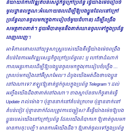
និយាយពីការវិវឌ្ឍតំបន់សេដ្ឋកិច្ចក្រៅប្រព័ន្ធ ធ្វើយ៉ាងម៉េចរៀបចំ
មូលដ្ឋានលក្ខណៈអំណោយផលដើម្បីឱ្យបងប្អូនដែលនៅក្រៅ
ប្រព័ន្ធឈានចូលមក(ក្នុងការរៀបចំមួយជំហាន) ដើម្បីពង្រឹង
សមត្ថភាពគាត់។ ជួយអីបានមុននឹងគាត់ឈានចូលទៅក្នុងប្រព័ន្ធ
ពេញលេញ
។
អាទិភាពគោលដៅយុទ្ធសាស្ត្ររបស់យើងគឺធ្វើយ៉ាងម៉េចពង្រឹង
តំបន់នៃការអភិវឌ្ឍសេដ្ឋកិច្ចក្រៅប្រព័ន្ធនេះ ឬ ហៅថាដំណាក់
កាលអន្តរកាលដើម្បីឱ្យបងប្អូនចូលមកក្នុង(ការរៀបចំ)ហ្នឹង …
ត្រលប់មករឿងនៅអ៊ីស្រាអែល។ ដំបូងយើងអត់ដឹងថាបងប្អូន
នៅឯណាទេ? ឥឡូវឱ្យគាត់ថ្ពក់ចូលក្នុងប្រព័ន្ធ
Telegram។ ដល់
អញ្ចឹងយើងដឹងថាគាត់នៅឯណា។ ខាងស្ថាប័នចារកិច្ចគាត់ធ្វើ
Update រាល់ម៉ោង។ ប៉ុន្មាននាក់នៅតំបន់ក្រហម ប៉ុន្មាននាក់នៅ
តំបន់ខៀវ ប៉ុន្មាននាក់ដែលត្រូវការជម្លៀស? គឺធ្វើយ៉ាងម៉េចឱ្យបង
ប្អូនរបស់យើងនៅក្រៅប្រព័ន្ធ ដែលយើងពិបាករក ឱ្យគាត់ចូលមក
មានការចុះបញ្ជី។ មានការអីយើងដឹង។ ឱ្យគាត់ចូលទៅក្នុងប្រព័ន្ធ