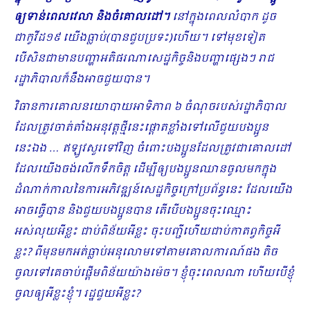
ឲ្យទាន់ពេលវេលា និងចំគោលដៅ។
នៅក្នុងពេលលំបាក ដូច
ជាកូវីដ១៩ យើងធ្លាប់(បានជួបប្រទះ)ហើយ។ ទៅមុខទៀត
បើសិនជាមានបញ្ហាអតិផរណាសេដ្ឋកិច្ចនិងបញ្ហាផ្សេងៗ រាជ
រដ្ឋាភិបាលក៏នឹងអាចជួយបាន។
វិធានការគោលនយោបាយអាទិភាព ៦ ចំណុចរ​បស់រដ្ឋាភិបាល
ដែលត្រូវចាត់តាំងអនុវត្តថ្មីនេះផ្តោតខ្លាំងទៅលើជួយបងប្អូន
នេះឯង … ឥឡូវសួរទៅវិញ ចំពោះបងប្អូនដែលត្រូវជាគោលដៅ
ដែលយើងចង់លើកទឹកចិត្ត ដើម្បីឲ្យបងប្អូនឈានចូលមកក្នុង
ដំណាក់កាលនៃការអភិវឌ្ឍន៍សេដ្ឋកិច្ចក្រៅ​ប្រព័ន្ធនេះ ដែលយើង
អាចធ្វើបាន និងជួយបងប្អូនបាន តើបើបងប្អូនចុះឈ្មោះ
អស់លុយអីខ្លះ ជាប់ពិន័យអីខ្លះ ចុះបញ្ជីហើយជាប់កាតព្វកិច្ចអី
ខ្លះ? ពីមុនមកអត់ធ្លាប់អនុលោមទៅតាមគោលការណ៍ផង តិច
ចូលទៅគេចាប់ផ្តើមពិន័យយ៉ាងម៉េច។ ខ្ញុំចុះពេលណា ហើយបើខ្ញុំ
ចូលឲ្យអីខ្លះខ្ញុំ។ រដ្ឋជួយអីខ្លះ?