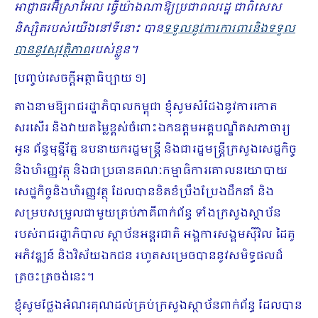
អាជ្ញាធរអ៊ីស្រាអែល ធ្វើយ៉ាងណាឱ្យប្រជាពលរដ្ឋ ជាពិសេស
និស្សិតរបស់យើងនៅទីនោះ បាន
ទទួលនូវការការពារនិងទទួល
បាននូវសុវត្ថិភាព
របស់ខ្លួន។
[បញ្ចប់សេចក្ដីអត្ថាធិប្បាយ ១]
តាងនាមឱ្យរាជរដ្ឋាភិបាលកម្ពុជា ខ្ញុំសូមសំដែងនូវការកោត
សរសើរ និងវាយតម្លៃខ្ពស់​ចំពោះឯកឧត្តមអគ្គបណ្ឌិតសភាចារ្យ
អូន ព័ន្ធមុន្នីរ័ត្ន ឧបនាយករដ្ឋមន្រ្តី និងជារដ្ឋមន្រ្តីក្រសួងសេដ្ឋកិច្ច
និងហិរញ្ញវត្ថុ និងជាប្រធានគណៈកម្មាធិការគោលនយោបាយ
សេដ្ឋកិច្ចនិងហិរញ្ញវត្ថុ ដែលបានខិតខំប្រឹងប្រែងដឹកនាំ និង
សម្របសម្រួលជាមួយគ្រប់ភាគីពាក់ព័ន្ធ ទាំងក្រសួងស្ថាប័ន
របស់រាជរដ្ឋាភិបាល ស្ថាប័នអន្តរជាតិ អង្គការសង្គមស៊ីវិល ដៃគូ
អភិវឌ្ឍន៍ និងវិស័យឯកជន រហូតសម្រេចបាននូវសមិទ្ធផលដ៏
ត្រចះត្រចង់នេះ។
ខ្ញុំសូមថ្លែងអំណរគុណដល់គ្រប់ក្រសួងស្ថាប័នពាក់ព័ន្ធ ដែលបាន