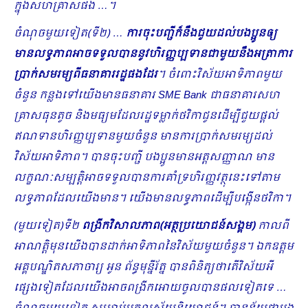
ក្នុងសហគ្រាសផង …។
​ចំណុចមួយទៀត(ទី២) …
ការចុះបញ្ជីក៏នឹងជួយដល់បងប្អូនឲ្យ
មានលទ្ធភាពអាចទទួលបាននូវហិរញ្ញប្បទានជាមួយនឹងអត្រាការ
ប្រាក់សមរម្យពីធនាគាររដ្ឋផងដែរ
។ ចំពោះវិស័យអាទិភាពមួយ
ចំនួន កន្លងទៅយើងមានធនាគារ
SME Bank ជាធនាគារសហ
គ្រាសធុនតូច និងមធ្យមដែលរដ្ឋទម្លាក់ថវិកាជូនដើម្បីជួយផ្តល់
ឥណទានហិរញ្ញប្បទានមួយចំនួន មានការប្រាក់សមរម្យដល់
វិស័យអាទិភាព។ បានចុះបញ្ជី បងប្អូនមានអត្តសញ្ញាណ មាន
លក្ខណៈសម្បត្តិអាចទទួលបានការគាំទ្រហិរញ្ញវត្ថុនេះទៅតាម
លទ្ធភាពដែលយើងមាន។ យើងមានលទ្ធភាពដើម្បីបង្កើនថវិកា។
(មួយទៀត)ទី២
ពង្រីកវិសាលភាព(អត្ថប្រយោជន៍សង្គម)
កាលពី
អាណត្តិមុនយើងបានដាក់អាទិភាពនៃវិស័យមួយចំនួន។ ឯកឧត្តម
អគ្គបណ្ឌិត​សភាចារ្យ អូន ព័ន្ធមុន្នីរ័ត្ន បានពិនិត្យថាតើវិស័យអី
ផ្សេងទៀតដែលយើងអាចពង្រីកអោយចូលបានផលទៀតទេ …