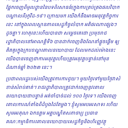
ផ្អែកចេញពីមូលដ្ឋាននៃបទពិសោធន៍(ក្នុងការគ្រប់គ្រងផលវិបាក
បណ្តាលពី)កូវីដ
-១៩។ ក្រោយ​មក យើងក៏នឹងអាចអនុវត្ដកិច្ចការ
នេះ នៅក្នុងពេលស្ថានភាពសេដ្ឋកិច្ចលំបាក អតិផរ​ណាផ្សេងៗ
ដូចគ្នា។ ហេតុនេះហើយបានជា សម្ដេចតេជោ ប្រមុខរាជ
រដ្ឋាភិបាលនៅអាណត្ដិទី៦ បានដាក់ចេញនិងណែនាំផ្ដួចផ្ដើម ឲ្យ
គិតគូរក្នុងក្របខណ្ឌគោលនយោបាយ ដែលមកដល់ម៉ោងនេះ
យើងបានចេញជាការអនុវត្ដហើយត្រូវអនុវត្ដបន្ទាន់នៅមុន​
ដំណាច់ឆ្នាំ ២០២៣ នេះ។
ប្រជាពលរដ្ឋរបស់យើងត្រូវការការជួយ។ មួយថ្ងៃទៅមួយថ្ងៃវាសំ​
ខាន់​សំរាប់គាត់។ រាជរដ្ឋាភិបាលត្រូវដាក់ចេញនូវគោល
នយោបាយជាបន្ទាន់ អត់ចាំបាច់ដល់ ១០០ ថ្ងៃទេ។ យើងចេញ
គោលការណ៍តាំងពីដំបូងដៃតែម្ដង។ ខ្ញុំសូមអបអរសាទរ ហើយ
សូមអរគុណ ឯកឧត្តម អគ្គបណ្ឌិតសភាចារ្យ ប្រធាន
គណៈកម្មាធិការគោលនយោ​បាយសេដ្ឋកិច្ចនិងហិរញ្ញវត្ថុ