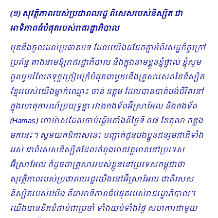
(១) សុវត្ថិភាពរបស់ប្រជាពលរដ្ឋ ពិសេសរបស់និស្សិត ជា
អាទិភាពធំបំផុតរបស់រាជរដ្ឋាភិបាល
មុននឹងចូលដល់ប្រធានបទ ដែលយើងជជែកគ្នាអំពីសេដ្ឋកិច្ចក្រៅ
ប្រព័ន្ធ តាងនាមឱ្យរាជរដ្ឋាភិបាល និងក្នុងនាមខ្លួនខ្ញុំផ្ទាល់ ខ្ញុំសូម
ចូលរួមរំលែកទុក្ខក្រៀមក្រំបំផុត​ជាមួយនឹងគ្រួសារសព​នៃនិស្សិត
ខ្មែររបស់យើងម្នាក់ឈ្មោះ ចាន់ ឧត្តម​ ដែលបានបាត់បង់ជីវិតនៅ
ក្នុងហេតុការណ៍ប្រយុទ្ធគ្នា រវាងកងទ័ពអ៊ីស្រាអែល និងកងទ័ព
(
Hamas
) ហាម៉ាសដែលចាប់ផ្ដើមតាំងពីថ្ងៃទី ០៧ ខែតុលា កន្លង
មកនេះ។ សូមយកឱកាសនេះ
បញ្ជាក់ជូនបងប្អូនជនរួមជាតិទាំង
អស់ ជាពិសេសនិស្សិតដែលកំពុងមានវត្តមាននៅប្រទេស
អ៊ីស្រាអែល ក៏ដូចជាគ្រួសាររបស់ខ្លួននៅប្រទេសកម្ពុជាថា
សុវត្ថិភាពរបស់ប្រជាពលរដ្ឋយើងនៅអ៊ីស្រាអែល ជាពិសេស
និស្សិតរបស់យើង គឺជាអាទិភាពធំបំផុតរបស់រាជរដ្ឋាភិបាល។
យើងបានខិតខំជាប់ជាប្រចាំ ទាំងយប់ទាំងថ្ងៃ សហការជា​មួយ