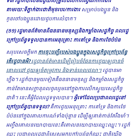
ទី៣ រដ្ឋាភិបាលនឹងជួយសម្រួលដល់ការស្វែងរកការងារ
តាមរយៈទីភ្នាក់ងារជាតិមុខរបរ/ការងារ
សម្រាប់បងប្អូន និង
កូនចៅបងប្អូនដោយជួបការលំបាក។
(១១) រដ្ឋមានព័ត៌មានពីធនធានមនុស្សនិងកម្លាំងសេដ្ឋកិច្ច ពលរដ្ឋ
ក្រៅប្រព័ន្ធទទួលបានការអនុគ្រោះ ការគាំទ្រ និងការថែបំប៉ន
សរុបសេចក្ដីមក
ការចុះបញ្ជី​របស់បងប្អូនក្នុងសេដ្ឋកិច្ចក្រៅប្រព័ន្ធ
តើរដ្ឋបានអី?
រដ្ឋបានព័ត៌មានដើម្បីរៀបចំផែនការជួយឲ្យបានចំ
គោលដៅ ជួយឲ្យចំតម្រូវការ និងទាន់ពេលវេលា។
រដ្ឋបានអា
ហ្នឹង។ រដ្ឋក៏បានមួយទៀតគឺធនធានមនុស្ស និងកម្លាំងសេដ្ឋកិច្ច
កាន់តែមានសក្ដានុពលចូលរួមនៅក្នុងការលើកស្ទួយសេដ្ឋកិច្ច
ជាតិ។ នេះគឺអ្វីដែលរដ្ឋទទួលបាន។
អ្វីទៅដែលប្រជាពលរដ្ឋនៅ
ក្រៅប្រព័ន្ធបានទទួល?
គឺការជួយអនុគ្រោះ ការគាំទ្រ និងការថែ
បំប៉ននៅក្នុងគោលការណ៍ទាំងប៉ុន្មាន ដើម្បីឲ្យគាត់កាន់តែរឹងមាំ។
អញ្ចឹងគោលនយោបាយនេះគឺគោលនយោបាយឈ្នះឈ្នះ។ រដ្ឋក៏
ឈ្នះ ប្រជាពលរដ្ឋជាពិសេសអ្នកក្រៅប្រព័ន្ធក៏ឈ្នះ ជាតិយើង