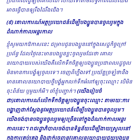
ប្រជាពលរដ្ឋឲ្យចំគោលដៅ ហើយទៅតាមលទ្ធភាពដែលយើង
អាចធ្វើបានឲ្យរឹងដៃរឹងជើង។
(៩) គោលការណ៍អត្ថប្រ​យោជន៍ដើម្បីបងប្អូនបានចូលរួមក្នុង
ដំណាក់កាលអន្តរកាល
ខ្ញុំសូមយកឱកាសនេះ ជម្រាបជូនបងប្អូននៅក្នុងសេដ្ឋកិច្ចក្រៅ
ប្រព័ន្ធ ដែលថ្ងៃនេះមានបងប្អូនខ្លះចូលរួមដែរថា គោល
នយោបាយរបស់យើងគឺលើកទឹកចិត្តឲ្យបងប្អូនប្រជាពលរដ្ឋចូល
មិនមានការបង្ខំឲ្យចូលទេ។ ចេញពីហ្នឹងទៅ ប្រយ័ត្នច្រ​ឡំថានឹង
មានគោលនយោបាយថ្មីបង្ខំអ្នកលក់ទឹកអំពៅឲ្យចុះឈ្មោះ បើមិន
ចុះពិន័យ ឬមួយក៏អី។ ចាំខ្ញុំបញ្ជាក់។
(យើងរៀបចំ
ជា)គោលការណ៍លើកទឹកចិត្តឲ្យបងប្អូនចុះឈ្មោះ តាមរយៈការ
បង្ហាញជាក់ស្តែងនូវអត្ថប្រ​យោជន៍ដើម្បីបងប្អូនបានចូលរួម។
យើងចង់បានបងប្អូនចូលរួមឲ្យច្រើននៅក្នុងដំណាក់កាលអន្តរ​
កាលនេះ។ រាជរដ្ឋាភិបាលចង់បានទិន្នន័យដើម្បីងាយស្រួលនៅ
ក្នុងការគ្រប់គ្រង និងដាក់ចេញនូវគោលនយោបាយជួយបងប្អូន