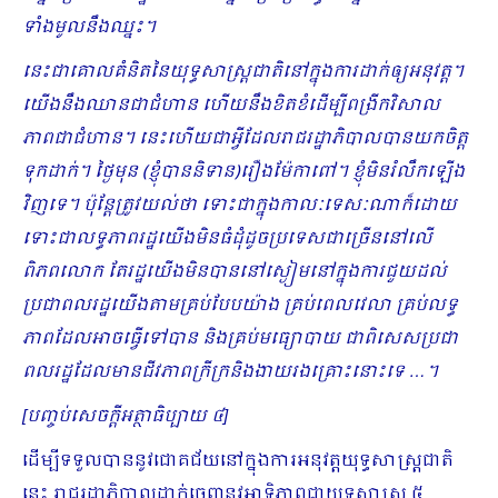
ទាំងមូលនឹងឈ្នះ។
នេះជាគោលគំនិតនៃយុទ្ធសាស្រ្តជាតិនៅក្នុងការដាក់ឲ្យអនុវត្ត។
យើងនឹងឈានជាជំហាន ហើយនឹងខិតខំដើម្បីពង្រីកវិសាល
ភាពជាជំហាន។ នេះហើយជាអ្វីដែលរាជរដ្ឋាភិបាលបានយកចិត្ត
ទុកដាក់។ ថ្ងៃមុន (ខ្ញុំបាននិទាន)រឿងម៉ែកាពៅ។ ខ្ញុំមិនរំលឹកឡើង
វិញទេ។ ប៉ុន្តែត្រូវយល់ថា ទោះជាក្នុងកាលៈទេសៈណាក៏ដោយ
ទោះ​ជាលទ្ធភាពរដ្ឋយើងមិនធំដុំដូចប្រទេសជាច្រើននៅលើ
ពិភពលោក តែរដ្ឋយើងមិនបាននៅស្ងៀមនៅក្នុងការជួយដល់
ប្រជាពលរដ្ឋយើងតាមគ្រប់បែបយ៉ាង គ្រប់ពេលវេលា គ្រប់លទ្ធ
ភាពដែលអាចធ្វើទៅបាន និងគ្រប់មធ្យោបាយ ជាពិសេសប្រជា
ពលរដ្ឋដែលមានជីវភាពក្រីក្រនិងងាយរងគ្រោះនោះទេ …។
[
បញ្ចប់សេចក្ដីអត្ថាធិប្បាយ ៤
]
ដើម្បីទទួលបាននូវជោគជ័យនៅក្នុងការអនុវត្តយុទ្ធសាស្រ្តជាតិ
នេះ រាជរដ្ឋាភិបាលដាក់ចេញនូវអាទិភាពជាយុទ្ធសាស្រ្ត ៥