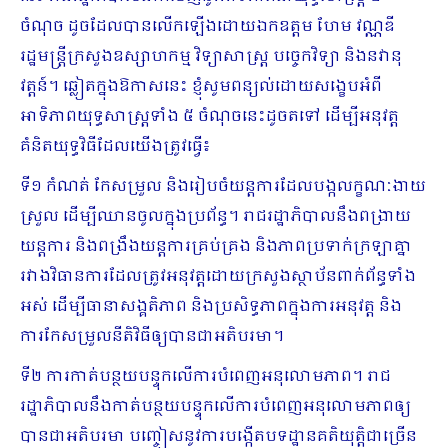
ចំណុច ដូចដែលបានលើកឡើងដោយឯកឧត្ដម ហែម វណ្ណឌី
រដ្ឋមន្រ្តីក្រសួងឧស្សាហកម្ម វិទ្យាសាស្រ្ត បច្ចេកវិទ្យា និងនវានុ
វត្តន៍។ ឆ្លៀតក្នុងឱកាសនេះ ខ្ញុំសូមពន្យល់ដោយសង្ខេបអំពី
អាទិភាពយុទ្ធសាស្រ្តទាំង ៥ ចំណុចនេះដូចតទៅ ដើម្បីអនុវត្ត
គំនិតយុទ្ធវិធីដែលយើងត្រូវធ្វើ៖
ទី១ កំណត់ កែសម្រួល និងរៀបចំយន្តការដែលបង្កលក្ខណៈ​ងាយ
ស្រួល ដើម្បីឈានចូលក្នុងប្រព័ន្ធ។ រាជរដ្ឋាភិបាលនឹងពង្រាយ
យន្តការ និងពង្រឹងយន្តការគ្រប់គ្រង និងភាពប្រទាក់ក្រឡាគ្នា
រវាងវិធានការដែលត្រូវអនុវត្តដោយក្រសួងស្ថាប័នពាក់ព័ន្ធទាំង
អស់ ដើម្បី​ធានាសង្គតិភាព និងប្រសិទ្ធភាពក្នុងការអនុវត្ត និង
ការកែសម្រួលនីតិវិធីឲ្យបានជាអតិបរមា។
ទី២ ការកាត់បន្ថយបន្ទុកលើការបំពេញអនុលោមភាព។ រាជ
រដ្ឋាភិបាលនឹងកាត់បន្ថយបន្ទុកលើការបំពេញអនុលោមភាពឲ្យ
បានជាអតិបរមា បញ្ចៀសនូវការបង្កើតបទដ្ឋានគតិយុត្តិជាច្រើន