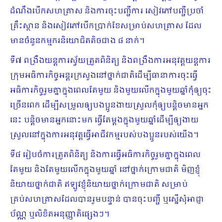
ដំណឹងបើកសហគ្រាស និងការចុះបញ្ជីការ សៀវភៅបញ្ជីប្រចាំ
គ្រឹះស្ថាន និងសៀវភៅបើកប្រាក់ខែសម្រាប់សហគ្រាស ដែល
មានចំនួនកម្មករនិយោជិតតិចជាង ៨ នាក់។
ទី៧ ពង្រឹងយន្តការស្វ័យត្រួតពិនិត្យ និងពង្រឹងការអនុវត្តយន្តការ
ក្រុមអធិការកិច្ចអន្តរក្រសួងនៅថ្នាក់ជាតិដើម្បីធានាការចុះធ្វើ
អធិការកិច្ចរួមគ្នាក្នុងពេលតែមួយ និងមួយលើកក្នុងមួយឆ្នាំកុំឲ្យចុះ
ច្រើនពេក ដើម្បីសម្រួលឲ្យបងប្អូនងាយស្រួលកុំឲ្យបន្តិចមានអ្នក
នេះ បន្តិចមានអ្នកនោះមក ធ្វើតែម្តងក្នុងមួយឆ្នាំដើម្បីឲ្យងាយ
ស្រួលនៅក្នុងការអនុវត្តធ្វើអាជីវកម្មរបស់បងប្អូនរបស់យើង។
ទី៨ រៀបចំការត្រួតពិនិត្យ និងការធ្វើអធិការកិច្ច​រួមគ្នាក្នុងពេល
តែមួយ និងតែមួយលើកក្នុងមួយឆ្នាំ នៅថ្នាក់ក្រោមជាតិ មិញខ្ញុំ
និយាយថ្នាក់ជាតិ ឥឡូវខ្ញុំនិយាយថ្នាក់ក្រោមជាតិ សម្រាប់
គ្រប់សហគ្រាសដែលបានរួមបន្ទាន់ បានចុះបញ្ជី ឬស្នើសុំអាជ្ញា
ប័ណ្ណ ឬលិខិតអនុញ្ញាតិផ្សេ​ងៗ។