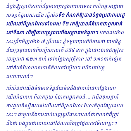
ដំបូងឱ្យស្ថាប័នពាក់ព័ន្ធមានក្រសួងការបរទេស កសិកម្ម អាជ្ញាធរ
សមត្ថកិច្ចរបស់យើង ​ធ្វើម៉េច
ទី១ កំណត់ឱ្យបានចំនួនប្រជាពលរដ្ឋ
យើងនៅអ៊ីស្រាអែលទាំងអស់ ទី២ រកឱ្យបានព័ត៌មានថាពួកគាត់
នៅទីណា ដើម្បីងាយស្រួលយើងអន្តរាគមន៍ជួយ។
មកដល់ម៉ោង
នេះព្រឹកមិញម៉ោង ៧ ព្រឹកនេះ ខ្ញុំទទួលបានព័ត៌មានថា តាមទិន្ន​
ន័យប្រមូលបានពីបញ្ជីសាលាគឺ ៤៥៤ នាក់ ក្នុងនោះបានជម្លៀស
ចេញជាង ៣២៣ នាក់ ទៅកន្លែងសុវត្ថិភាព នៅ ១៣១នាក់ទៀត
នៅតំបន់ដែលមានហានិភ័យនៅឡើយ។ យើងនៅបន្ត
សហការណ៍។
បើសិនជាយើងមិនមានទិន្នន័យមិនដឹងថាគាត់នៅកន្លែងណា
យើងពិបាករក ពិបាកជួយ ពិបាកអន្តរាគមន៍ … វាមិនខុសគ្នាពី
ការជួយនិស្សិតរបស់យើងនៅអ៊ីស្រាអែល ដែលកំពុងតែប្រឈម
នេះ។
ជាមួយនឹងការដាក់ចេញនូវវិធានការណ៍ជាក់លាក់គឺត្រូវ
ដឹងថា បងប្អូនជាគោលដៅដែលយើងត្រូវជួយនៅទីណាខ្លះ។