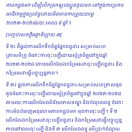
ភាពកន្លងមក ដើម្បីបើកច្រកឲ្យបងប្អូនចូលមក នៅក្នុងការប្រកប
អាជីវកម្មក្នុងប្រព័ន្ធដោយមិនមានការព្រួយបារម្ភ
២០២៣-២០២៨(រយៈពេល) ៥ ឆ្នាំ។
[បញ្ចប់សេចក្ដីអត្ថាធិប្បាយ ៣]
ទី ២៖ គឺផ្តល់ការលើកទឹកចិត្តផ្នែកពន្ធដារ សម្រាប់សហ
គ្រាសមីក្រូ ចំពោះការចុះបញ្ជីដោយស្ម័គ្រចិត្តនៅក្នុងឆ្នាំ
២០២៣-២០២៨ ដោយលើកលែងកម្រៃសេវាចុះបញ្ជីពន្ធដារ និង
កម្រៃសេវាធ្វើបច្ចុប្បន្នភាព។
ទី ៣៖ ផ្តល់ការលើកទឹកចិត្តផ្នែកពន្ធដារ សម្រាប់សហគ្រាសធុន
តូចចំពោះការចុះបញ្ជីដោយស្ម័គ្រចិត្តនៅក្នុងឆ្នាំ ២០២៣-២០២៨
តាមរយៈការលើកលែងពិន័យទោសទណ្ឌ និងបំណុលពន្ធ ចំពោះ
ការមិនបំពេញអនុលោមភាពកន្លងមក មុនការចុះបញ្ជី។ ទី ២
លើកលែងកម្រៃសេវាចុះបញ្ជីពន្ធដារ និងកម្រៃសេវាធ្វើបច្ចុប្បន្ន
ភាពនៅពេលចុះបញ្ជី និងទី ៣ លើកលែងពន្ធ លើប្រាក់ចំណូល