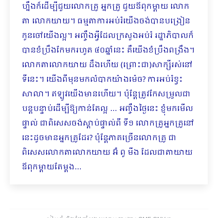
ហ្នឹងក៏ដើម្បីជួយលោកគ្រូ អ្នកគ្រូ ជួយឪពុកម្តាយ លោក​
តា លោកយាយ។ ធម្មតាការអប់រំយើងចង់បានបង្រៀន
កូនចៅយើងល្អ។ អញ្ចឹងអ្វីដែលក្រសួងអប់រំ រដ្ឋាភិបាលក៏
បានខំប្រឹងកែមករហូត ៤០ឆ្នាំនេះ គឺយើងខំប្រឹងពង្រឹង។
លោកតាលោកយាយ ដឹងហើយ (ព្រោះជា)សាក្សីរស់នៅ
ទីនេះ។ យើងពីមុនមកលំបាកយ៉ាងម៉េច? ការអប់រំខ្វះ
សាលា។ ឥឡូវយើងមានហើយ។ ប៉ុន្តែត្រូវកែសម្រួលជា
បន្តបន្ទាប់ដើម្បីឱ្យកាន់តែល្អ … អញ្ចឹងថ្ងៃនេះ ខ្ញុំមកមើល
ផ្ទាល់ ជាពិសេសចង់ស្តាប់ផ្ទាល់ពី ទី១ លោកគ្រូអ្នកគ្រូនៅ
នេះដូចមានអ្នកគ្រូដែរ? ប៉ុន្តែភាគច្រើនលោកគ្រូ ជា
ពិសេសលោកតាលោកយាយ អ៊ំ ពូ មីង ដែលជាតាយាយ
ឪពុកម្តាយតែម្តង…