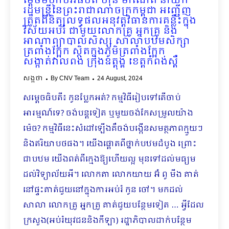
ម្តេចមហាបវរធិបតី ហ៊ុន ម៉ាណែត នាយក
រដ្ឋមន្រ្តីនៃព្រះរាជាណាចក្រកម្ពុជា អញ្ជើញ
ត្រួតពិនិត្យលទ្ធផលអនុវត្តវិធានការគន្លឹះក្នុង
វិស័យអប់រំ ជាមួយលោកគ្រូ អ្នកគ្រូ និង
អាណាព្យាបាលសិស្ស សាលាបឋម​សិក្សា
ត្រពាំងក្អែក ស្ថិតក្នុងភូមិត្រពាំងក្អែក
សង្កាត់វាលពង់ ក្រុងឧត្តុង្គ ខេត្តកំពង់ស្ពឺ
សង្កថា
By
CNV Team
24 August, 2024
សម្ដេចធិបតី៖ កូនប្លែកអត់? កម្មវិធីរៀបទៅតើចាប់
អារម្មណ៍ទេ? ចង់បន្តទៀត ឬមួយចង់កែសម្រួលយ៉ាង
ម៉េច? កម្មវិធីនេះសំដៅឡើងគឺចង់បង្កើនសមត្ថភាពក្មួយៗ
និងឥរិយាបថផង។ យើងផ្តោតពីថ្នាក់បឋមដំបូង ព្រោះ
ជាបឋម យើងពត់ពីក្មេងឱ្យហើយល្អ មុនទៅដល់មធ្យម
ដល់វិទ្យាល័យអី។ លោកតា លោកយាយ អ៊ំ ពូ មីង គាត់
នៅផ្ទះគាត់ជួយនៅក្នុងការអប់រំ កូន ចៅ។ មកដល់
សាលា លោកគ្រូ អ្នកគ្រូ គាត់ជួយបន្ថែមទៀត … អ្វីដែល
ក្រសួង(អប់រំយុវជននិងកីឡា) រដ្ឋាភិបាលដាក់បន្ថែម