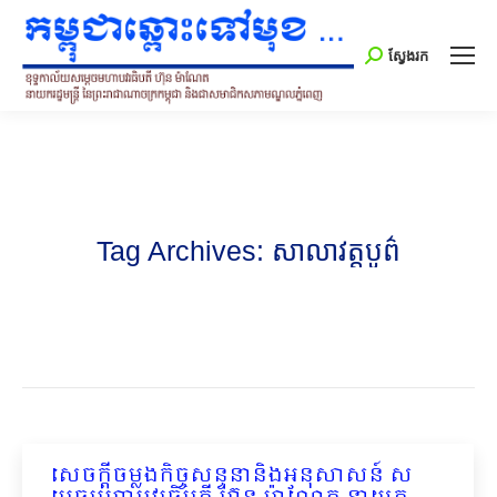
Search:
ស្វែងរក
Tag Archives:
សាលាវត្តបូព៌
សេចក្តីចម្លងកិច្ចសន្ទនានិងអនុសាសន៍ ស