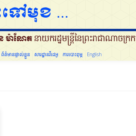
ដើម្បីប្រជាជន
ព័ត៌មានផ្ទាល់ខ្លួន
សារដ្ឋានវីដេអូ
ការបោះពុម្ភ
English
ព័ត៌មានផ្ទាល់ខ្លួន
សារដ្ឋានវីដេអូ
ការបោះពុម្ភ
English