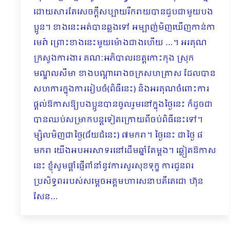
ដោយសារតែសេចក្ដីសប្បាយរីករាយបានជួបជាមួយបង
ប្អូន។ ខាងនេះអត់បានឆ្លងទៅ អម្បាញ់​មិញ​ឃើញកាន់កា
មេរ៉ា ព្រោះខាងនេះមួយម៉ោងជាងហើយ …។ អរគុណ
ក្រសួងការងារ គណៈអភិបាលខេត្តកោះ​កុង ស្រុក
មណ្ឌលសីមា ខាងបណ្ដារោងចក្រសហគ្រាស ដែលបាន
សហការក្នុងការរៀបចំ(ពិធីនេះ) និងអរគុណចំពោះការ
ផ្ដល់ឱកាសឱ្យបងប្អូនបានចូលរួមនៅក្នុងថ្ងៃនេះ ក៏ដូចជា
បានឈប់សម្រាកបន្តទៀតក្រោយពីចប់ពិធីនេះទៅ។
ម្សិលមិញជាថ្ងៃ(ជ័យជំនេះ) ៧មករា។ ថ្ងៃនេះ ជាថ្ងៃ ៨
មករា យើងអបអរសាទរនៅដើមឆ្នាំតែម្ដង។ ឆ្លៀតឱកាស
នេះ ខ្ញុំសូមផ្ដាំផ្ញើពាំនាំនូវការសួរសុខទុក្ខ ការជូនពរ
ប្រសិទ្ធពររបស់សម្ដេចអគ្គមហាសេនាបតីតេជោ ហ៊ុន
សែន…