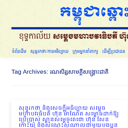
ទំព័រដើម
សុន្ទរកថា/ការអធិប្បាយ
ក្រុមអ្នកនាំពាក្យ
ទំព័រដើម
សុន្ទរកថា/ការអធិប្បាយ
ក្រុមអ្នកនាំពាក្យ
ដើម្បីប្រជាជន
Tag Archives:
រណសិរ្សសាមគ្គីសង្គ្រោះជាតិ
សុន្ទរកថា និងសេចក្ដីអធិប្បាយ សម្ដេច
មហាបវរធិបតី ហ៊ុន ម៉ាណែត សម្ពោធដាក់ឱ្យ
ប្រើប្រាស់ ស្ពានសម្ដេចតេជោ ហ៊ុន សែន
កោះយ៉ និងសំណេះសំណាលជាមួយបងប្អូន