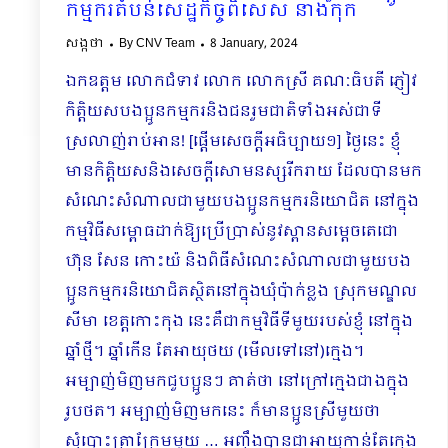
កម្មករតំបន់សេដ្ឋកិច្ចពិសេស នាងកុក
សង្កថា
By
CNV Team
8 January, 2024
ឯកឧត្តម លោកជំទាវ លោក លោកស្រី គណៈធិបតី ភ្ញៀវ
កិត្តិយសបងប្អូនកម្មករនិងជនរួមជាតិទាំងអស់ជាទី
ស្រលាញ់រាប់អាន! [ផ្តើមសេចក្ដីអធិប្បាយ១] ថ្ងៃនេះ ខ្ញុំ
មានកិត្តិយសនិងសេចក្ដីសោមនស្សរីករាយ ដែលបានមក
សំណេះសំណាលជាមួយបងប្អូនកម្មករនិយោ​ជិត នៅក្នុង
កម្មវិធីសម្ពោធដាក់ឱ្យប្រើប្រាស់នូវស្ពានសម្ដេចតេជោ
ហ៊ុន សែន កោះយ៉ និងពិធីសំណេះ​សំណាលជាមួយបង
ប្អូនកម្មករនិយោជិតស្ថិតនៅក្នុងឃុំប៉ាក់ខ្លង ស្រុកមណ្ឌល
សីមា ខេត្តកោះកុង នេះគឺជាកម្មវិធីទីមួយរបស់ខ្ញុំ នៅក្នុង
ឆ្នាំថ្មី។ ឆ្នាំកើន តែអាយុថយ (មើលទៅនៅ)ក្មេង។
អម្បាញ់មិញមកជួបប្អូនៗ គាត់ថា នៅក្រៅ​ក្មេងជាងក្នុង
រូបថត។ អម្បាញ់មិញមកនេះ ក៏មានប្អូនស្រីមួយថា
សុំបោះត្រាក្រែមមួយ … អញ្ចឹងបានជាអា​យុកាន់តែក្មេង