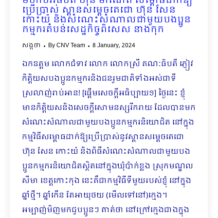
មហាបវរធិបតី ហ៊ុន ម៉ាណែត សម្ពោធដាក់ឱ្យ
ប្រើប្រាស់ ស្ពានសម្ដេចតេជោ ហ៊ុន សែន
កោះយ៉ និងសំណេះសំណាលជាមួយបងប្អូន
កម្មករតំបន់សេដ្ឋកិច្ចពិសេស នាងកុក
សង្កថា
By
CNV Team
8 January, 2024
ឯកឧត្តម លោកជំទាវ លោក លោកស្រី គណៈធិបតី ភ្ញៀវ
កិត្តិយសបងប្អូនកម្មករនិងជនរួមជាតិទាំងអស់ជាទី
ស្រលាញ់រាប់អាន! [ផ្តើមសេចក្ដីអធិប្បាយ១] ថ្ងៃនេះ ខ្ញុំ
មានកិត្តិយសនិងសេចក្ដីសោមនស្សរីករាយ ដែលបានមក
សំណេះសំណាលជាមួយបងប្អូនកម្មករនិយោ​ជិត នៅក្នុង
កម្មវិធីសម្ពោធដាក់ឱ្យប្រើប្រាស់នូវស្ពានសម្ដេចតេជោ
ហ៊ុន សែន កោះយ៉ និងពិធីសំណេះ​សំណាលជាមួយបង
ប្អូនកម្មករនិយោជិតស្ថិតនៅក្នុងឃុំប៉ាក់ខ្លង ស្រុកមណ្ឌល
សីមា ខេត្តកោះកុង នេះគឺជាកម្មវិធីទីមួយរបស់ខ្ញុំ នៅក្នុង
ឆ្នាំថ្មី។ ឆ្នាំកើន តែអាយុថយ (មើលទៅនៅ)ក្មេង។
អម្បាញ់មិញមកជួបប្អូនៗ គាត់ថា នៅក្រៅ​ក្មេងជាងក្នុង