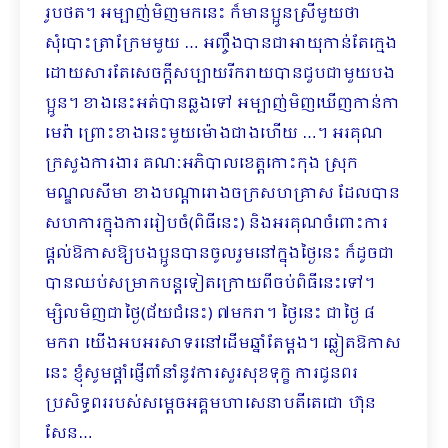
រូបថត។ អម្បាញ់មិញមកនេះ ក៏មានប្អូនស្រីមួយថា
សុំបោះត្រាក្រែមមួយ … អញ្ចឹងបានជាអា​យុកាន់តែក្មេង
ដោយសារតែសេចក្ដីសប្បាយរីករាយបានជួបជាមួយបង
ប្អូន។ ខាងនេះអត់បានឆ្លងទៅ អម្បាញ់​មិញ​ឃើញកាន់កា
មេរ៉ា ព្រោះខាងនេះមួយម៉ោងជាងហើយ …។ អរគុណ
ក្រសួងការងារ គណៈអភិបាលខេត្តកោះ​កុង ស្រុក
មណ្ឌលសីមា ខាងបណ្ដារោងចក្រសហគ្រាស ដែលបាន
សហការក្នុងការរៀបចំ(ពិធីនេះ) និងអរគុណចំពោះការ
ផ្ដល់ឱកាសឱ្យបងប្អូនបានចូលរួមនៅក្នុងថ្ងៃនេះ ក៏ដូចជា
បានឈប់សម្រាកបន្តទៀតក្រោយពីចប់ពិធីនេះទៅ។
ម្សិលមិញជាថ្ងៃ(ជ័យជំនេះ) ៧មករា។ ថ្ងៃនេះ ជាថ្ងៃ ៨
មករា យើងអបអរសាទរនៅដើមឆ្នាំតែម្ដង។ ឆ្លៀតឱកាស
នេះ ខ្ញុំសូមផ្ដាំផ្ញើពាំនាំនូវការសួរសុខទុក្ខ ការជូនពរ
ប្រសិទ្ធពររបស់សម្ដេចអគ្គមហាសេនាបតីតេជោ ហ៊ុន
សែន…