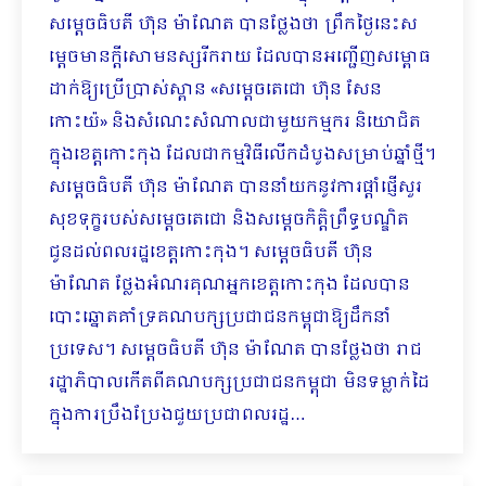
សម្តេចធិបតី ហ៊ុន ម៉ាណែត បានថ្លែងថា ព្រឹកថ្ងៃនេះស
ម្តេចមានក្តីសោមនស្សរីករាយ ដែលបានអញ្ជើញសម្ពោធ
ដាក់ឱ្យប្រើប្រាស់ស្ពាន «សម្តេចតេជោ ហ៊ុន សែន
កោះយ៉» និងសំណេះសំណាលជាមួយកម្មករ និយោជិត
ក្នុងខេត្តកោះកុង ដែលជាកម្មវិធីលើកដំបូងសម្រាប់ឆ្នាំថ្មី។
សម្តេចធិបតី ហ៊ុន ម៉ាណែត បាននាំយកនូវការផ្តាំផ្ញើសួរ
សុខទុក្ខរបស់សម្តេចតេជោ និងសម្តេចកិត្តិព្រឹទ្ធបណ្ឌិត
ជូនដល់ពលរដ្ឋខេត្តកោះកុង។ សម្តេចធិបតី ហ៊ុន
ម៉ាណែត ថ្លែងអំណរគុណអ្នកខេត្តកោះកុង ដែលបាន
បោះឆ្នោតគាំទ្រគណបក្សប្រជាជនកម្ពុជាឱ្យដឹកនាំ
ប្រទេស។ សម្តេចធិបតី ហ៊ុន ម៉ាណែត បានថ្លែងថា រាជ
រដ្ឋាភិបាលកើតពីគណបក្សប្រជាជនកម្ពុជា មិនទម្លាក់ដៃ
ក្នុងការប្រឹងប្រែងជួយប្រជាពលរដ្ឋ…