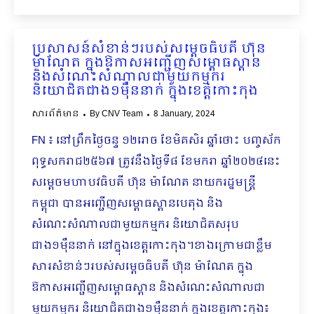
ប្រសាសន៍សំខាន់ៗរបស់សម្តេចធិបតី ហ៊ុន
ម៉ាណែត ក្នុងឱកាសអញ្ជើញសម្ពោធស្ពាន
និងសំណេះសំណាលជាមួយកម្មករ
និយោជិតជាង១ម៉ឺននាក់ ក្នុងខេត្តកោះកុង
សារព័ត៌មាន
By
CNV Team
8 January, 2024
FN ៖ នៅព្រឹកថ្ងៃចន្ទ ១២រោច ខែមិគសិរ ឆ្នាំថោះ បញ្ចស័ក
ពុទ្ធសករាជ២៥៦៧ ត្រូវនឹងថ្ងៃទី៨ ខែមករា ឆ្នាំ២០២៤នេះ
សម្ដេចមហាបវធិបតី ហ៊ុន ម៉ាណែត នាយករដ្ឋមន្ត្រី
កម្ពុជា បានអញ្ជើញសម្ពោធស្ពានបេតុង និង
សំណេះសំណាលជាមួយកម្មករ និយោជិតសរុប
ជាង១ម៉ឺននាក់ នៅក្នុងខេត្តកោះកុង។ខាងក្រោមជាខ្លឹម
សារសំខាន់ៗរបស់សម្តេចធិបតី ហ៊ុន ម៉ាណែត ក្នុង
ឱកាសអញ្ជើញសម្ពោធស្ពាន និងសំណេះសំណាលជា
មួយកម្មករ និយោជិតជាង១ម៉ឺននាក់ ក្នុងខេត្តកោះកុង៖