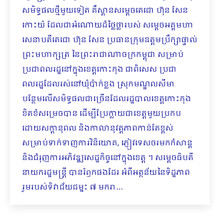
សមិទ្ធផលថ្មីមួយទៀត គឺស្ពានសម្តេចតេជោ ហ៊ុន សែន
កោះយ៉ ដែលជាអំណោយដ៏ថ្លៃថ្លារបស់ សម្តេចអគ្គមហា
សេនាបតីតេជោ ហ៊ុន សែន ប្រធានក្រុមឧត្តមប្រឹក្សាផ្ទាល់
ព្រះមហាក្សត្រ នៃព្រះរាជាណាចក្រកម្ពុជា សម្រាប់
ប្រជាពលរដ្ឋនៅក្នុងខេត្តកោះកុង ជាពិសេស ប្រជា
ពលរដ្ឋដែលរស់នៅឃុំប៉ាក់ខ្លង ស្រុកមណ្ឌលសីមា
បន្ថែមលើសមិទ្ធផលជាច្រើនដែលរដ្ឋបាលខេត្តកោះកុង
ខិតខំសម្រេចបាន ដើម្បីប្រែក្លាយជាខេត្តមួយប្រកប
ដោយសក្ដានុពល និងកាលានុវត្តភាពកាន់តែខ្ពស់
សម្រាប់ទាក់ទាញការវិនិយោគ, ភ្ញៀវទេសចរមកកំសាន្ត
និងជំរុញការអភិវឌ្ឍសេដ្ឋកិច្ចនៅក្នុងខេត្ត ។ សម្តេចធិបតី
នាយករដ្ឋមន្ត្រី បានរំឭកផងដែរ អំពីអត្ថន័យនៃទិដ្ឋភាព
រួមរបស់ទិវាជ័យជម្នះ ៧ មករា…