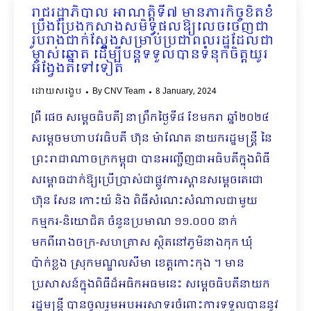
រាជរដ្ឋាភិបាល អាណត្តិទី៧ មានភារកិច្ចខិតខំ
ប្រឹងប្រែងកសាងសមិទ្ធផលឱ្យលេចចេញជា
រូបរាងជាក់ស្តែងសម្រាប់ប្រជាពលរដ្ឋដែលជា
ម្ចាស់ឆ្នោត ដើម្បីបន្តទទួលបានទំនុកចិត្តយូរ
អង្វែងតទៅទៀត
ដោយសង្ខេប
By
CNV Team
8 January, 2024
[ពី ផេច សម្តេចធិបតី] នាព្រឹកថ្ងៃទី៨ ខែមករា ឆ្នាំ២០២៤
សម្តេចមហាបវរធិបតី ហ៊ុន ម៉ាណែត នាយករដ្ឋមន្រ្តី នៃ
ព្រះរាជាណាចក្រកម្ពុជា បានអញ្ជើញជាអធិបតីក្នុងពិធី
សម្ពោធដាក់ឱ្យប្រើប្រាស់ជាផ្លូវការស្ពានសម្តេចតេជោ
ហ៊ុន សែន កោះយ៉ និង ពិធីសំណេះសំណាលជាមួយ
កម្មករ-និយោជិត ចំនួនប្រមាណ ១១.០០០ នាក់
មកពីរោងចក្រ-សហគ្រាស ស្ថិតនៅភូមិនាងកុក ឃុំ
ប៉ាក់ខ្លង ស្រុកមណ្ឌលសីមា ខេត្តកោះកុង ។ មាន
ប្រសាសន៍ក្នុងពិធីដ៏អធិកអធមនេះ សម្តេចធិបតីនាយក
រដ្ឋមន្ត្រី បានចូលរួមអបអរសាទរចំពោះការទទួលបាននូវ