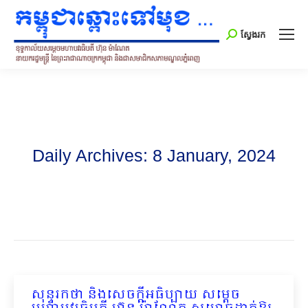
Search:
ស្វែងរក
Daily Archives:
8 January, 2024
សុន្ទរកថា និងសេចក្ដីអធិប្បាយ សម្ដេច