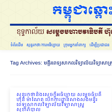
ទំព័រដើម
សុន្ទរកថា/ការអធិប្បាយ
ក្រុមអ្នកនាំពាក្យ
ដើម្បីប្រជាជន
Tag Archives:
មន្ទីរពេទ្យសាកលវិទ្យាល័យវិទ្យាសាស
សុន្ទរកថានិងសេចក្ដីអធិប្បាយ សម្ដេចធិបតី
ហ៊ុន ម៉ាណែត បើកការដ្ឋានសាងសង់មន្ទីរ
ពេទ្យសាកលវិទ្យា​ល័យវិទ្យាសាស្រ្ត
សុខាភិបាល