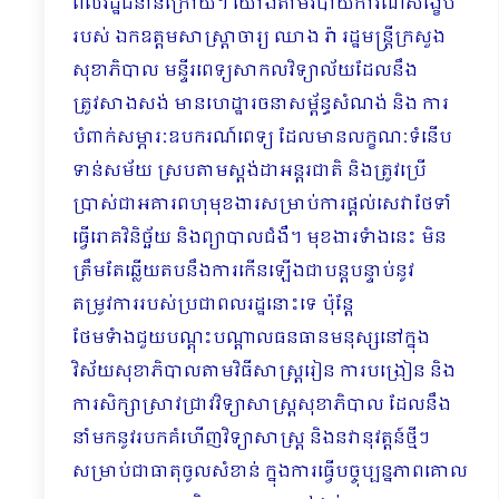
ពលរដ្ឋជំនាន់ក្រោយ។ យោងតាមរបាយការណ៍សង្ខេប
របស់ ឯកឧត្តមសាស្រ្តាចារ្យ ឈាង រ៉ា រដ្ឋមន្រ្តីក្រសួង
សុខាភិបាល មន្ទីរពេទ្យសាកលវិទ្យាល័យដែលនឹង
ត្រូវសាងសង់ មានហេដ្ឋារចនាសម្ព័ន្ធសំណង់ និង ការ
បំពាក់សម្ភារៈឧបករណ៍ពេទ្យ ដែលមានលក្ខណៈទំនើប
ទាន់សម័យ ស្របតាមស្តង់ដាអន្តរជាតិ និងត្រូវប្រើ
ប្រាស់ជាអគារពហុមុខងារសម្រាប់ការផ្តល់សេវាថែទាំ
ធ្វើរោគវិនិច្ឆ័យ និងព្យាបាលជំងឺ។ មុខងារទំាងនេះ មិន
ត្រឹមតែឆ្លើយតបនឹងការកើនឡើងជាបន្តបន្ទាប់នូវ
តម្រូវការរបស់ប្រជាពលរដ្ឋនោះទេ ប៉ុន្តែ
ថែមទំាងជួយបណ្តុះបណ្តាលធនធានមនុស្សនៅក្នុង
វិស័យសុខាភិបាល​តាមវិធីសាស្រ្តរៀន ការបង្រៀន និង
ការសិក្សាស្រាវជ្រាវវិទ្យាសាស្រ្តសុខាភិបាល ដែលនឹង
នាំមកនូវរបកគំហើញវិទ្យាសាស្រ្ត និងនវានុវត្តន៍ថ្មីៗ
សម្រាប់ជាធាតុចូលសំខាន់ ក្នុងការធ្វើបច្ចុប្បន្នភាពគោល