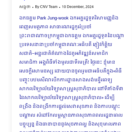
សង្កថា
By
CNV Team
10 December, 2024
ឯកឧត្តម Park Jung-wook ឯកអគ្គរដ្ឋទូតវិសាមញ្ញនិង
ពេញសមត្ថភាព សាធារណរដ្ឋកូរ៉េប្រចាំ
ព្រះរាជាណាចក្រកម្ពុជាឯកឧត្ដម ឯកអគ្គរដ្ឋទូតនៃបណ្ដា
ប្រទេសនានាប្រចាំកម្ពុជាគណៈអធិបតី ភ្ញៀវកិត្តិយ
សជាតិ–អន្តរជាតិតំណាងដៃគូអភិវឌ្ឍន៍សមាជិក
សមាជិកា អង្គពិធីទាំងមូលជាទីមេត្រី! ថ្ងៃនេះ ខ្ញុំមាន
សេចក្តីសោមនស្ស ដោយបានចូលរួមជាអធិបតីក្នុង«ពិធី
បញ្ចុះបឋមសីលាបើកការដ្ឋានសាងសង់មន្ទីរពេទ្យ
សាកលវិទ្យាល័យវិទ្យាសាស្រ្តសុខាភិបាល នៅទីតាំងទី៣
នៃសាកលវិទ្យាល័យវិទ្យាសាស្រ្តសុខាភិបាល» ដើម្បី
ពង្រឹង និងពង្រីកការផ្តល់សេវាសុខភាព និងការបណ្តុះ
បណ្តាល សំដៅកែលម្អស្ថានភាពសុខភាពពលរដ្ឋនាពេល
បច្ចុប្បន្ន និងធានាបាននូវសុខភាពល្អ និងសុខុមាលភាព