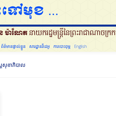
ព័ត៌មានផ្ទាល់ខ្លួន
សារដ្ឋានវីដេអូ
ការបោះពុម្ភ
English
្រ្តសុខាភិបាល