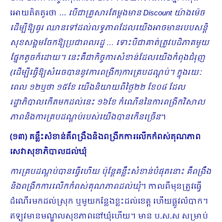
អោយគិតគូរថា …
បើជាគ្រួសារតែម្ដងមាន
Discount យ៉ាងម៉េច
ដើម្បីឱ្យធូរ ឈានទៅដល់លទ្ធភាពដែលយើងអាចមានរបបសន្ដិ
សុខសង្គមចែកឱ្យប្រជាពលរដ្ឋ … ទោះបីជាគាត់ត្រូវបដិភាគមួយ
ផ្នែកតូចក៏ដោយ។ នេះគឺជាកិច្ចការសំខាន់ដែលយើងកំពុងជំរុញ
(ដើម្បីធ្វើឱ្យសំរេចបាននូវការពង្រីក)ការគ្របដណ្ដប់។ ក្នុងរយៈ
ពេល ១២ឬថា ១៥ខែ យើងនិយាយពីថ្ងៃ២២ ខែ០៨ ដែល
រដ្ឋាភិបាលកើតមកដល់នេះ ១៦ខែ កំណើននៃការពង្រីកវិសាល
ភាពនិងការគ្របដណ្ដប់របស់យើងបានកើនច្រើន
។
(១៣) គន្លឹះសំខាន់គឺពង្រឹងនិងពង្រីកការលើកកំពស់គុណភាព
សេវាសុខាភិបាលដល់ឃុំ
ការគ្របដណ្ដប់បានធ្វើហើយ ប៉ុន្តែគន្លឹះសំខាន់បំផុតនោះ គឺពង្រឹង
និងពង្រីកការលើកកំពស់គុណភាពដល់ឃុំ
។ កាលពីមុនត្រូវធ្វើ
ដំណើរមកដល់ស្រុក ឬមួយកន្លែងខ្លះដល់ខេត្ត ហើយផ្លូវលំបាក។
ឥឡូវមានមណ្ឌលសុខភាពនៅឃុំហើយ។ មាន ប.ស.ស ​​សម្រាប់