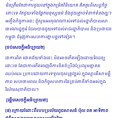
មិនត្រឹមតែជាការជួយនៅក្នុង​កម្រិតវិនិយោគ គិតគូរពីសេដ្ឋកិច្ច
នោះទេ តែជួយទាំងផ្នែកមនុស្សធម៌ និងជួយភ្ជាប់ទំនាក់ទំនងល្អ។
អញ្ចឹងកិច្ចការនេះ ខ្ញុំសូមអរគុណណាស់ទៅដល់រដ្ឋាភិបាលសា​
ធារណរដ្ឋកូរ៉េ ដែលបានជួយទៅដល់រាជរដ្ឋាភិបាល និងប្រជាជន
កម្ពុជា ជំរុញការសហការគ្នាបន្តទៅទៀត។
[
ចប់សេចក្ដីអធិប្បាយ២
]
ជាការពិត ជោគ​ជ័យទាំងនេះ មិនអាចកើតឡើងដោយចៃដន្យ
នោះទេ តែជាការកើតចេញពីការខិតខំប្រឹងប្រែងរួមគ្នាឥត
ឈប់ឈរ ប្រកបដោយការទទួលខុសត្រូវខ្ពស់ ក្នុងស្មារតីសាមគ្គី
ភាព សហថាមពល និងកិច្ចសហការនៃគ្រប់ភាគីទាំងអស់ក្នុង
វិស័យ​សុខាភិបាល។
[
ផ្ដើមសេចក្ដីអធិប្បាយ៣
]
(៤) ក្រោយរំដោះពីរបបប្រល័យពូជសាសន៍ ប៉ុល ពត អាទិភាព