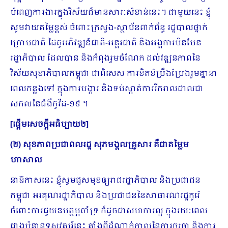
បំពេញការងារក្នុងវិស័យដ៏មានសារៈសំខាន់នេះ។ ជាមួយនេះ ខ្ញុំ
សូមវាយតម្លៃខ្ពស់ ចំពោះក្រសួង-ស្ថាប័នពាក់ព័ន្ធ រដ្ឋបាលថ្នាក់
ក្រោមជាតិ ដៃគូអភិវឌ្ឍន៍​ជាតិ-អន្ដរជាតិ និងអង្គការមិនមែន
រដ្ឋាភិបាល ដែលបាន និងកំពុងរួមចំណែក ដល់វឌ្ឍនភាពនៃ
វិស័យសុខាភិបាលកម្ពុជា ជាពិសេស ការខិតខំប្រឹងប្រែងរួមគ្នានា​
ពេលកន្លងទៅ ក្នុងការបង្ការ និងទប់ស្កាត់ការរីករាលដាលជា​
សកលនៃជំងឺកូវីដ-១៩ ។
[
ផ្ដើមសេចក្ដីអធិប្បាយ២
]
(២) សុខភាពប្រជាពលរដ្ឋ សុភមង្គលគ្រួសារ គឺជាតម្លៃម
ហាសាល
នាឱកាសនេះ ខ្ញុំសូមជួសមុខឲ្យរាជរដ្ឋាភិបាល និងប្រជាជន
កម្ពុជា អរគុណរដ្ឋាភិបាល និងប្រជាជននៃសាធារណរដ្ឋកូរ៉េ
ចំពោះការជួយឧបត្ថម្ភគាំទ្រ ក៏ដូចជាសហការល្អ ក្នុងរយៈពេល
ជាងប៉ុន្មានទសវត្សរ៍នេះ តាំងពីដំណាក់កាលនៃការចរចា និងការ