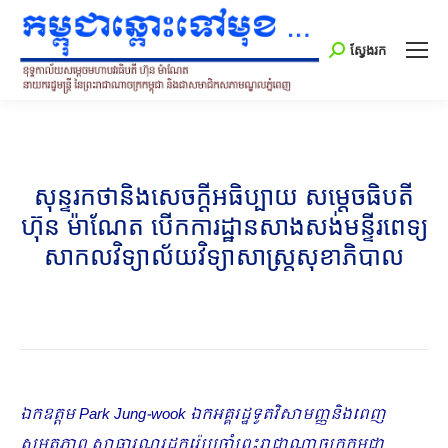
Search:
ស្វែងរក
សុន្ទរកថានិងសេចក្ដីអធិប្បាយ សម្ដេចធិបតី
ហ៊ុន ម៉ាណែត បើកការដ្ឋានសាងសង់មន្ទីរពេទ្យ
សាកលវិទ្យា​ល័យវិទ្យាសាស្រ្តសុខាភិបាល
ឯកឧត្តម
Park Jung-wook
ឯកអគ្គរដ្ឋទូតវិសាមញ្ញនិងពេញ
សមត្ថភាព សាធារណរដ្ឋកូរ៉េប្រចាំព្រះរាជាណាចក្រកម្ពុជា