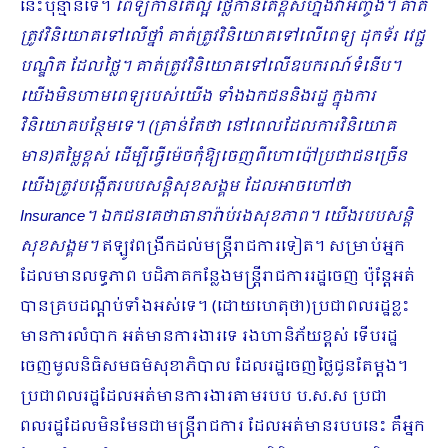
នេះប៉ុន្មានទេ។
ពេទ្យកាន់តែល្អ ថ្លែកាន់តែខ្ពស់ហ្នឹងវាអញ្ចឹង។ គាត់
ត្រូវវិនិយោគទៅលើថ្នាំ គាត់ត្រូវវិនិយោគទៅលើពេទ្យ ដុកទ័រ វេជ្ជ
បណ្ឌិត ដែលថ្លៃ។ គាត់ត្រូវវិនិយោគទៅលើឧបករណ៍ទំនើប។ ​
យើងមិនហាមពេទ្យរបស់យើង ទាំងឯកជននិងរដ្ឋ ក្នុងការ
វិនិយោគបន្ថែមទេ។
(គ្រាន់តែថា នៅពេលដែលការវិនិយោគ
មាន)តម្លៃខ្ពស់ ដើម្បីធ្វើម៉េចកុំឱ្យចេញពីហោប៉ៅប្រជាជនច្រើន
យើងត្រូវបង្កើ​តរបបសន្តិសុខសង្គម ដែលអាចហៅថា
Insurance។ ឯកជនគេថាធានារ៉ាប់រងសុខភាព។ យើងរបបសន្តិ
សុខសង្គម។
ឥឡូវពង្រីកដល់មន្ត្រីរាជការទៀត។ សម្រាប់អ្នក
ដែលមានលទ្ធភាព បដិភាគកន្លែងមន្ត្រីរាជការរដ្ឋចេញ ប៉ុន្តែអត់
បានគ្របដណ្ដប់ទាំងអស់ទេ។ (ដោយហេតុថា)ប្រជាពល​រដ្ឋខ្លះ
មានការលំបាក អត់មានការងារទេ រងហានិភ័យខ្ពស់ ទើបរដ្ឋ
ចេញមូលនិធិសមធម៌សុខាភិបាល ដែលរដ្ឋចេញថ្លៃជូនតែម្ដង។
ប្រជាពលរដ្ឋដែលអត់មានការងារតាមរបប ប.ស.ស ប្រជា
ពលរដ្ឋដែលមិនមែនជាមន្ត្រីរាជការ ដែលអត់មានរបបនេះ គឺអ្នក