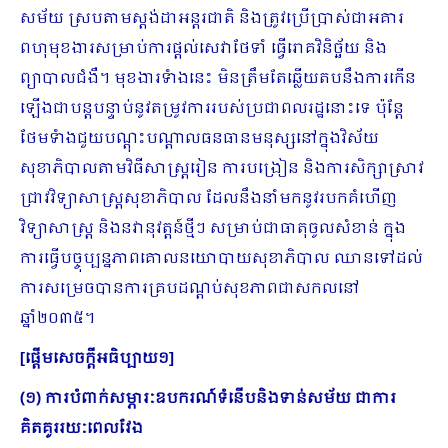
សម័យ ស្របតាមស្តង់ដាអន្តរជាតិ និងត្រូវប្រើប្រាស់ជាអគារ
ពហុមុខងារសម្រាប់ការផ្តល់សេវាថែទាំ ធ្វើរោគវិនិច្ឆ័យ និង
ព្យាបាលជំងឺ។ មុខងារទំាងនេះ មិនត្រឹមតែឆ្លើយតបនឹងការកើន
ឡើងជាបន្តបន្ទាប់នូវតម្រូវការរបស់ប្រជាពលរដ្ឋនោះទេ ប៉ុន្តែ
ថែមទំាងជួយបណ្តុះបណ្តាលធនធានមនុស្សនៅក្នុងវិស័យ
សុខាភិបាល​តាមវិធីសាស្រ្តរៀន ការបង្រៀន និងការសិក្សាស្រាវ
ជ្រាវវិទ្យាសាស្រ្តសុខាភិបាល ដែលនឹងនាំមកនូវរបកគំហើញ
វិទ្យាសាស្រ្ត និងនវានុវត្តន៍ថ្មីៗ សម្រាប់ជាធាតុចូលសំខាន់ ក្នុង
ការធ្វើបច្ចុប្បន្នភាពគោលនយោបាយសុខាភិបាល ឈានទៅដល់
ការសម្រេចបានការគ្របដណ្តប់សុខភាពជាសកលនៅ
ឆ្នាំ២០៣៥។
[
ផ្ដើមសេចក្ដីអធិប្បាយ១
]
(១) ការបំពាក់សម្ភារៈឧបករណ៍ទំនើបនិងទាន់សម័យ ជាការ
គិតគូររយៈពេលវែង