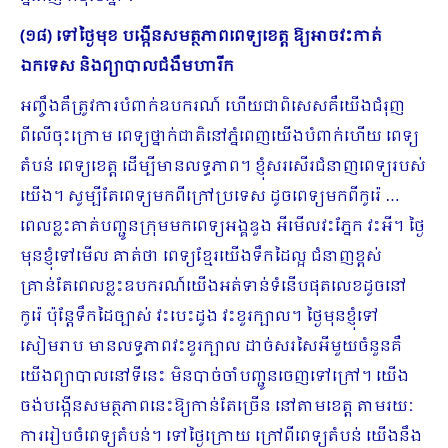
(១៨) ទៅថ្ងៃមុខ បង្កើនសមត្ថភាពពេទ្យខេត្ត ឱ្យអាចវះកាត់
ឯកទេស និងព្យាបាលជំងឺមហារីក
អញ្ចឹងគឺត្រូវការបំពាក់ឧបករណ៍ ហើយជាពិសេសគឺយើងជំរុញ
ពីលើចុះក្រោម ពេទ្យថ្នាក់ជាតិនៅភ្នំពេញយើងបំពាក់ហើយ ពេទ្យ
តំបន់ ពេទ្យខេត្ត ដើម្បីមានលទ្ធភាព។ ខ្ញុំសរសើរជំនាញពេទ្យរបស់
យើង។ សូម្បីតែពេទ្យមកពីក្រៅប្រទេស ដូចពេទ្យមកពីកូរ៉េ …
ពេលខ្លះគាត់បញ្ជូនក្រុមមកពេទ្យអង្គឌួង អីមើលវះភ្នែក វះអី។ ថ្ងៃ
មុនខ្ញុំទៅមើល គាត់ថា ពេទ្យខ្មែរយើងទឹកដៃល្អ ជំនាញខ្ពស់
គ្រាន់តែពេលខ្លះឧបករណ៍យើងអត់ទាន់ទំ​នើបផុតលេខដូចនៅ
កូរ៉េ ប៉ុន្តែទឹកដៃច្បាស់ វះបេះដូង វះខួរក្បាល។ ថ្ងៃមុនខ្ញុំទៅ
សៀមរាប មានលទ្ធភាពវះខួរក្បាល ដាច់សរសៃអីមួយចំនួនគឺ
យើងព្យាបាលនៅទីនេះ មិនបាច់ចាំបញ្ជូនចេញទៅក្រៅ។ យើង
ចង់បង្កើនសមត្ថភាពនេះឱ្យកាន់តែច្រើន នៅតាមខេត្ត តាមរយៈ
ការរៀបចំពេទ្យតំបន់។ ទៅថ្ងៃក្រោយ ក្រៅពីពេទ្យតំបន់ យើងនឹង