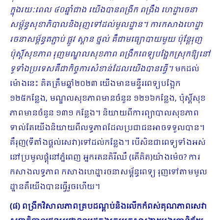
ក្នុងរយៈពេល ៤០ឆ្នាំជាង យើងបានពង្រីក ពង្រឹង ហេដ្ឋារចនា
សម្ព័ន្ធសុខាភិបាលនិងរុញទៅដល់មូលដ្ឋាន។ ការកសាងហេដ្ឋា
រចនាសម្ព័ន្ធតភ្ជាប់ ផ្លូវ ស្ពាន ថ្នល់ គឺជាមធ្យោបាយមួយ ប៉ុន្តែរុញ
ប៉ុស្តិ៍សុខភាព រុញមណ្ឌលសុខភាព ពង្រឹកពេទ្យបង្អែកស្រុកឱ្យនៅ
ទូទាំងប្រ​ទេសគឺជាកិច្ចការសំខាន់ដែលយើងបានធ្វើ។
មកដល់
ម៉ោងនេះ គិតត្រឹមឆ្នាំ២០២៣ យើងមានមន្ទីរពេទ្យបង្អែក
១២៥កន្លែង, មណ្ឌលសុខភាពមានចំនួន ១២១៦កន្លែង, ប៉ុស្តិ៍សុខ
ភាពមានចំនួន ១៣១ កន្លែង។ ​និយាយពីការព្យា​បាលសុខភាព
ទាល់តែយើងនិយាយពីលទ្ធភាពដែលប្រជាជនអាចទទួលបាន។
គឺរុញ(ទីតាំងផ្តល់សេវា)ទៅដល់កន្លែង។ បើសិនជាពេទ្យទាំងអស់
នៅប្រមូលផ្ដុំនៅភ្នំពេញ អ្នករតនគិរីឈឺ (តើគិត)យ៉ាងម៉េច? ការ
កសាងលទ្ធភាព កសាងហេដ្ឋារចនាសម្ព័ន្ធពេទ្យ រុញទៅតាមមូល
ដ្ឋានគឺយើងបានធ្វើរួចហើយ។
(៨) ពង្រីកវិសាលភាពគ្របដណ្ដប់និងលើកកំពស់គុណភាពសេវា