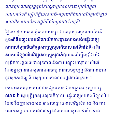
ឯកឧត្ដម ឯកអគ្គរដ្ឋទូតនៃបណ្ដាប្រទេសនានាប្រចាំកម្ពុជា
គណៈអធិបតី ភ្ញៀវកិត្តិយសជាតិ
–
អន្តរជាតិតំណាងដៃគូអភិវឌ្ឍន៍
សមាជិក សមាជិកា អង្គពិធីទាំងមូលជាទីមេត្រី!
ថ្ងៃនេះ ខ្ញុំមានសេចក្តីសោមនស្ស ដោយបានចូលរួមជាអធិបតី
ក្នុង
«ពិធីបញ្ចុះបឋមសីលាបើកការដ្ឋានសាងសង់មន្ទីរពេទ្យ
សាកលវិទ្យាល័យវិទ្យាសាស្រ្តសុខាភិបាល នៅទីតាំងទី៣ នៃ
សាកលវិទ្យាល័យវិទ្យាសាស្រ្តសុខាភិបាល»
ដើម្បីពង្រឹង និង
ពង្រីកការផ្តល់សេវាសុខភាព និងការបណ្តុះបណ្តាល សំដៅ
កែលម្អស្ថានភាពសុខភាពពលរដ្ឋនាពេលបច្ចុប្បន្ន និងធានាបាន
នូវសុខភាពល្អ និងសុខុមាលភាពពលរដ្ឋជំនាន់ក្រោយ។
យោងតាមរបាយការណ៍សង្ខេបរបស់ ឯកឧត្តមសាស្រ្តាចារ្យ
ឈាង រ៉ា
រដ្ឋមន្រ្តីក្រសួងសុខាភិបាល មន្ទីរពេទ្យសាកលវិទ្យាល័យ
ដែលនឹងត្រូវសាងសង់ មានហេដ្ឋារចនាសម្ព័ន្ធសំណង់ និង ការ
បំពាក់សម្ភារៈឧបករណ៍ពេទ្យ ដែលមានលក្ខណៈទំនើប ទាន់