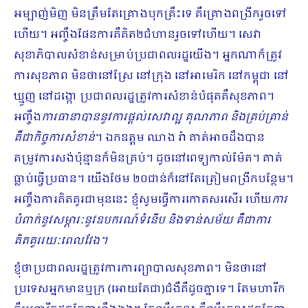
អម្បាញ់មិញ មិនត្រឹមតែគ្រោងបុកគ្រឹះទេ គឺគ្រោងពង្រីករួចទៅ
ហើយ។ អញ្ចឹងផែនការគឺគិត២ជំហានរួចទៅហើយ។ សេវា
សុខាភិបាលសំខាន់សម្រាប់ប្រជាពលរដ្ឋយើង។ អ្នកណាក៏ត្រូវ
ការសុខភាព មិនថានៅស្រែ នៅក្រុង នៅអាមេរិក នៅកម្ពុជា នៅ
ឃ្មួញ នៅដង្កោ ប្រជាពលរដ្ឋត្រូវការសំខាន់បំផុតគឺសុខភាព។
អញ្ចឹង
ការធានាបាននូវការផ្ដល់សេវាល្អ គុណភាព និងគ្រប់គ្រាន់
គឺជាកិច្ចការសំខាន់
។ ឯកឧត្ដម ឈាង រ៉ា គាត់អាចដឹងបាន
តម្រូវការសង់ប៉ុន្មានក៏មិនគ្រប់។ ដូចនៅពេទ្យកាល់ម៉ែត។ គាត់
ធ្លាប់ធ្វើប្រធាន។ យើងថែម ២០ជាន់ក៏នៅតែត្រៀមពង្រីកបន្ថែម។
អញ្ចឹងការគិតគូរជាមុននេះ ខ្ញុំសូមធ្វើការកោតសរសើរ ហើយ
ការ
បំពាក់នូវសម្ភារៈនូវឧបករណ៍ទំនើប និងទាន់សម័យ គឺជាការ
គិតគូររយៈពេលវែង។
ខ្ញុំថាប្រជាពលរដ្ឋត្រូវការការព្យាបាលសុខភាព។ មិនថានៅ
ប្រទេសអ្នកមានឬក្រ (អោយតែជា)ជំងឺគឺដូចគ្នាទេ។ តែមហារីក​