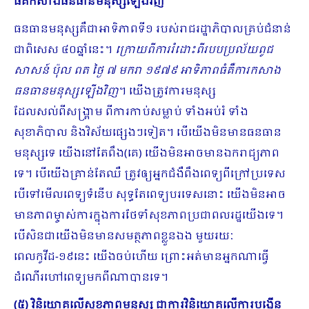
ធំគឺកសាងធនធានមនុស្សឡើងវិញ
ធនធានមនុស្សគឺជាអាទិភាពទី១ របស់រាជរដ្ឋាភិបាលគ្រប់ជំនាន់
ជាពិសេស ៤០ឆ្នាំនេះ។
ក្រោយពីការរំដោះពីរបបប្រល័យពូជ
សាសន៍ ប៉ុល ពត ថ្ងៃ ៧ មករា ១៩៧៩ អាទិភាពធំគឺការកសាង
ធនធានមនុស្សឡើងវិញ
។ យើងត្រូវការមនុស្ស
ដែលសល់ពីសង្រ្គាម ពីការកាប់សម្លាប់ ទាំងអប់រំ ទាំង
សុខាភិបាល និងវិស័យផ្សេងៗទៀត។ បើយើងមិនមានធនធាន
មនុស្សទេ យើងនៅតែពឹង(គេ) យើងមិនអាចមានឯករាជ្យភាព
ទេ។ បើយើងគ្រាន់តែឈឺ ត្រូវឲ្យអ្នកជំងឺពឹងពេទ្យពីក្រៅប្រទេស
បើទៅមើលពេទ្យទំនើប សុទ្ធតែពេទ្យបរទេសនោះ យើងមិនអាច
មានភាពម្ចាស់ការក្នុងការថែទាំសុខភាពប្រជាពលរដ្ឋយើងទេ។
បើសិនជាយើងមិនមានសមត្ថភាពខ្លួនឯង មួយរយៈ
ពេលកូវីដ-១៩នេះ យើងចប់ហើយ ព្រោះអត់មានអ្នកណាធ្វើ
ដំណើរហៅពេទ្យមកពីណាបានទេ។
(៥) វិនិយោគលើសុខភាពមនុស្ស ជាការវិនិយោគលើការបង្កើន