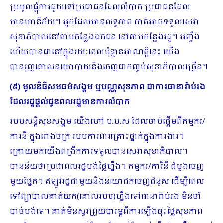
ប្រមូលផ្ដុំការជួយទៅប្រជាជនដែលលំបាក ប្រជាជនដែល
មានហានិភ័យ។ អ្នកដែលមានលទ្ធភាព គាត់អាចទទួលសេវា
សុខាភិបាលនៅតាមកន្លែងឯកជន នៅតាមកន្លែងរដ្ឋ។ អញ្ចឹង
ហើយបានជានៅក្នុងរយៈពេលប៉ុន្មានអាណត្តិនេះ យើង
បានរុញគោលនយោបាយនិងចេញជាកញ្ចប់សុខាភិបាលច្រើន។
(៩) មូលនិធិសមធម៌សង្គម ឬបណ្ណសុខភាព ជាការធានារ៉ាប់រង
ដែលរដ្ឋផ្តល់ជូនពលរដ្ឋមានការលំបាក
របបសន្តិសុខសង្គម យើងហៅ ប.ប.ស ​ដែលចាប់ផ្ដើមពីកម្មករ/
ការនី ក្នុងរោងចក្រ របបការពារគ្រោះថ្នាក់ក្នុងការងារ។
ក្រោយមកយើងពង្រីកការទទួលបានសេវាសុខាភិបាល។
បានន័យថាប្រជាពលរដ្ឋបង់ថ្លៃហ្នឹង។ កម្មករ​/ការិនី ដំបូងចេញ
មួយផ្នែក។ ឥឡូវ​រដ្ឋជាមួយនិងនយោជ​​​​កចេញជំនួស ដើម្បីពេល
ទៅព្យាបាលគាត់យក(គោលរបប)ហ្នឹងទៅធានារ៉ាប់រង មិនចាំ
បាច់បង់ទេ។ គាត់មិនសូវព្រួយបារម្ភពីការឡើងចុះថ្លៃសុខភាព