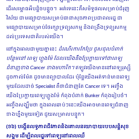
ដើរសម្ពោធអីបន្តិចបន្តួច។ អត់ទេនេះគឺសមិទ្ធផលសម្រាប់ជំរុញ
វិស័យ ជាមធ្យោបាយសម្រាប់ធានាសុខភាពប្រជាពលរដ្ឋ ជា
មធ្យោបាយសម្រាប់ថែរក្សាទ្រព្យសកម្ម និងពង្រឹងទ្រព្យសកម្ម
ដល់ប្រទេសជាតិរបស់យើង។
នៅក្នុងពេលជាមួយគ្នានេះ
ដំណើរការកែប្រែ ជួសជុលបំពាក់
បន្ថែមនៅ ពេទ្យ ហ្លួងម៉ែ ដែលយើងនឹងប្រែក្លាយទៅជាពេទ្យ
ជំនាញខាង
Cancer ខាងមហារីក។
ឥឡូវយើងមាននៅពេទ្យរុស្សី
ដូចកាល់ម៉ែត ដូចមានព្យាបាលដែរ ប៉ុន្តែយើងអត់ទាន់មានពេទ្យ
មួយដែលដាច់ Specialist គឺថាជំនាញតែ Cancer ទេ។ អញ្ចឹង
យើងប្រែក្លាយពេទ្យហ្លួងម៉ែ កំពុងបំពាក់ Bunker កំពុងរៀបចំ។
អញ្ចឹងសង្ឃឹមថា ក្នុងពេលឆាប់ៗនេះយើងអាចមានពេទ្យជំនាញ
ខាងហ្នឹងមួយទៀត ជួយសម្រាលបន្ទុក។
(១៦) បង្កើនលទ្ធភាពជីវភាពនិងគោលនយោបាយរបបសន្តិសុខ
សង្គម ដើម្បីពលរដ្ឋទៅពេទ្យនៅពេលឈឺ