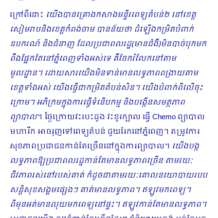
ក្រៅពីនោះ
យើងបានគ្រោងកសាងមន្ទីរពេទ្យតំបន់២ នៅខេត្ត
សៀមរាបនិងខេត្តកំពង់ចាម បានន័យថា ដំឡើងកម្រិតបំពាក់
ឧបករណ៍ និងជំនាញ ដែលប្រជាពលរដ្ឋ(មានជំងឺ)មិនបាច់បុកមក
ពឹងផ្អែកតែនៅភ្នំពេញទាំងអស់ទេ គឺចែករំលែកនៅតាម
មូលដ្ឋាន។ ដោយសារយើងមិនទាន់មានលទ្ធភាពពង្រាយតាម
ខេត្តទាំងអស់ យើងធ្វើជាកម្រិតតំបន់សិន។ យើងបំពាក់ពីលើចុះ
ក្រោម។ អភិក្រមក្នុងការធ្វើទំនើបកម្ម និងបង្កើនសមត្ថភាព
ព្យាបាល
។ ថ្ងៃក្រោយវះបេះដូង វះខួរក្បាល ធ្វើ Chemo ព្យាបាល
មហារីក អាចរុញទៅពេទ្យតំបន់ ជួយរែកនៅភ្នំពេញ។ តម្រូវការ
សុខភាពប្រជាជនកាន់តែច្រើននៅក្នុងការព្យាបាល។
យើងបង្ក
លទ្ធភាពឱ្យប្រជាពលរដ្ឋកាន់តែមានលទ្ធភាពច្រើន តាមរយៈ
ជីវភាពរស់នៅរបស់គាត់ ក៏ដូចជាតាមរយៈគោលនយោបាយរបប
សន្តិសុខសង្គមផ្សេងៗ គាត់មានលទ្ធភាព។ ឥឡូវមកពេទ្យ។
ពីមុនអត់មានលុយមកពេទ្យនៅផ្ទះ។ ឥឡូវកាន់តែមានលទ្ធភាព។