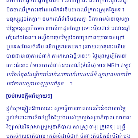
គឺមហារីកដូចតែគ្នាហ្នឹងឯង។ តែឈឺក្រពះ គឺឈឺក្រពះដូចតែគ្នា
មិនថាឈឺក្រពះនៅអាមេរិកទំនើបជាងឈឺក្រពះស្រុកខ្មែរទេ។
មនុស្សដូចតែគ្នា។ ឧបករណ៍ទំនើបខុសគ្នា ជីវភាពរស់នៅខុសគ្នា
ប៉ុន្តែមនុស្សកើតមក កោសិកាដូចតែគ្នា (ទោះបី)១ពាន់ ១លានឆ្នាំ
(ក៏)នៅដដែល។ អញ្ចឹងបច្ចេកវិទ្យាដែលព្យាបាលប្រជាជនក្រៅ
ប្រទេសដែលទំនើប យើងត្រូវយកមក។ (ដោយហេតុនេះហើយ
បានជាមាន)ការបំពាក់ ការកសាងថ្មីៗនេះ។ ថ្ងៃមុនសូម្បីតែនៅ
កោះធំនោះ ក៏មានការបំពាក់ឧបករណ៍(ទំនើប) មាន MRI។ ឥឡូវ
យើងកំពុងតែធ្វើការបំពាក់ឧបករណ៍ការពារគីមី ព្យាបាលមហារីក
នៅតាមបណ្ដាពេទ្យមួយចំនួន
…។
[
ចប់សេចក្ដីអធិប្បាយ១
]
ខ្ញុំក៏សូមឆ្លៀតឱកាសនេះ សូមធ្វើការកោតសរសើរនិងវាយតម្លៃ
ខ្ពស់ចំពោះការខិតខំប្រឹងប្រែងរបស់ក្រសួងសុខាភិបាល សាកល
វិទ្យាល័យវិទ្យាសាស្រ្តសុខាភិបាល សាស្រ្តាចារ្យ គ្រូពេទ្យ មន្រ្តី
បុគ្គលិកសុខាភិបាល គ្រប់លំដាប់ថ្នាក់ ចំពោះកិច្ចខិតខំប្រឹងប្រែង