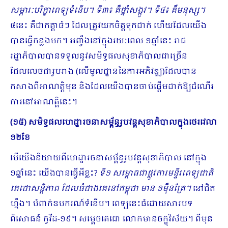
សម្ភារៈបរិក្ខាពេទ្យទំនើប។ ទី៣៖ គឺថ្នាំសង្កូវ។ ទី៤៖ គឺមនុស្ស។
៤នេះ គឺជាកត្តាធំៗ ដែលត្រូវយកចិត្តទុកដាក់ ហើយដែលយើង
បានធ្វើកន្លងមក។ អញ្ចឹងនៅក្នុងរយៈពេល ១ឆ្នាំនេះ រាជ
រដ្ឋាភិបាលបានទទួលនូវសមិទ្ធផលសុខាភិបាលជាច្រើន
ដែលលេចជារូបរាង (លើមូលដ្ឋាននៃការអភិវឌ្ឍ)ដែលបាន
កសាងពីអាណត្តិមុន និងដែលយើងបានចាប់ផ្តើមដាក់ឱ្យដំណើរ
ការនៅអាណត្តិនេះ។
(១៥) សមិទ្ធផលហេដ្ឋារចនាសម្ព័ន្ធរូបវន្តសុខាភិបាលក្នុងថេរវេលា
១២ខែ
បើយើងនិយាយពីហេដ្ឋារចនាសម្ព័ន្ធរូបវន្តសុខាភិបាល នៅក្នុង
១ឆ្នាំនេះ យើងបានធ្វើអីខ្លះ?
ទី១ សម្ពោធជាផ្លូវការមន្ទីរពេទ្យជាតិ
តេជោសន្តិភាព ដែលធំជាងគេនៅកម្ពុជា មាន ១ម៉ឺនគ្រែ។
នៅជិត
ហ្នឹង។ បំពាក់ឧបករណ៍ទំនើប។ ពេទ្យនេះធំដោយសារបទ
ពិសោធន៍ កូវីដ-១៩។ សម្តេចតេជោ លោកមានចក្ខុវិស័យ។ ពីមុន