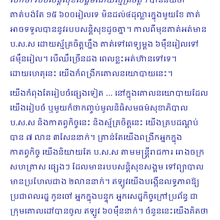
ហៅថា របប​សន្តិសុខសង្គមដោយស្ម័គ្រចិត្ត។
បានន័យថា
គាត់បង់តែ ១៥ ៦០០រៀលទេ មិនដល់៤ដុល្លារក្នុងមួយខែ ​គាត់
អាចទទួលបាននូវរបបសន្តិសុខដូចគ្នា។ កាលពីមុនគាត់អត់មាន
ប.ស.ស ដោយស្ម័គ្រចិត្តហ្នឹង គាត់ទៅពេទ្យម្ដង ៦ម៉ឺនរៀលទៅ
៨ម៉ឺ​នរៀល។ បើឈឺច្រើនដង ពេលខ្លះអត់ហ៊ានទៅទេ។
ដោយហេតុនេះ យើងក៏ពង្រីកគោលនយោ​បាយនេះ។
យើងកំពុងតែរៀបចំផ្សេងទៀត … នៅក្នុងគោលនយោបាយដែល
យើងរៀបចំ ឬមួយក៏ថាកញ្ចប់មូលនិធិសមធម៌​សុខាភិបាល
ប.ស.ស និងកាតព្វកិច្ចនេះ និងស្ម័គ្រចិត្តនេះ យើងគ្របដណ្ដប់
បាន ៧ លាន ៣សែននាក់។ គ្រាន់តែយើងពង្រីកអ្នកក្នុង
កាតព្វកិច្ច យើងនិយាយតែ ប.ស.ស តាមមន្ត្រីរាជការ រោងចក្រ
សហគ្រាស ផ្សេងៗ ដែលមានរបបសន្តិសុខសង្គម ទៅព្យាបាល
មានប្រហែលជាង ២លាននាក់។ ឥឡូវយើងបង្កើនលទ្ធភាពឱ្យ
ប្រជាពលរដ្ឋ កូនចៅ អ្នកក្នុងបន្ទុក អ្នកសេដ្ឋកិច្ចក្រៅប្រព័ន្ធ ជា
ក្រុមគោលដៅបានចូល ឥឡូវ ៦០ម៉ឺននាក់។ ចំ​នួននេះយើងគិតថា