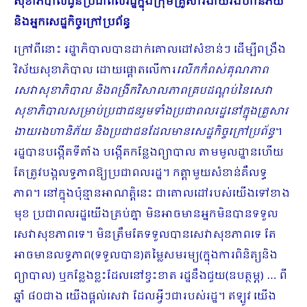
សុខាភិបាលជូនប្រជាពលរដ្ឋក្នុងក្រុមគ្រួសារងាយរងហានិភ័យ
និងអ្នកសេដ្ឋកិច្ចក្រៅប្រព័ន្ធ
ក្រៅពីនោះ រដ្ឋាភិបាលបានដាក់គោលដៅសំខាន់ៗ ដើម្បីពង្រឹង
វិស័យសុខាភិបាល ដោយផ្ដោតលើការ
លើកកំពស់គុណភាព
សេវាសុខាភិបាល និងពង្រីកវិសាលភាពគ្របដណ្ដប់នៃសេវា
សុខាភិបាលសម្រាប់ប្រជាជនរួមទាំងប្រជាពលរដ្ឋនៅក្នុងគ្រួសារ
ងាយរងហានិភ័យ និងប្រជាជនដែលមានសេដ្ឋកិច្ចក្រៅប្រព័ន្ធ
។ ​
រដ្ឋបានបង្កើតទីតាំង បង្កើតកន្លែងព្យាបាល តាមមូលដ្ឋានហើយ
តែត្រូវ​បង្កលទ្ធភាពឱ្យប្រជាពលរដ្ឋ។ កត្តាមួយសំខាន់គឺលទ្ធ
ភាព។​ នៅក្នុង​​ប៉ុន្មានអាណត្តិនេះ ជាគោលដៅរបស់យើងទៅខាង
មុខ ប្រជាពលរដ្ឋយើងគ្រប់គ្នា មិនអាចមានអ្នកមិនបានទទួល
សេវាសុខភាពទេ។ មិនត្រឹមតែទទួលបានសេវាសុខភាពទេ តែ
អាចមានលទ្ធភាព(ទទួលបាន)តម្លៃសមរម្យ(ក្នុងការពិនិត្យនិង
ព្យាបាល) ឬកន្លែងខ្លះដែលនៅខ្វះខាត រដ្ឋនឹងជួយ(ឧបត្ថម្ភ) … ពី
ឆ្នាំ ៨០ជាង យើងផ្ដល់សេវា ដែលអ្វីៗជារបស់រដ្ឋ។​ ឥឡូវ យើង