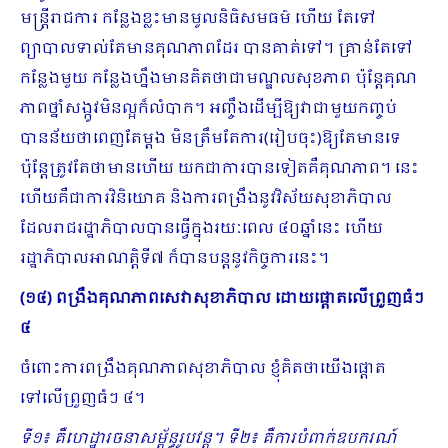
មន្ត្រីរាជការ កន្លែងខ្លះមានមូលនិធិសមធម៌ ហើយ តែទៅ
ព្យាបាលទាល់​តែមានគុណភាពដែរ បានគាត់ទៅ។ គ្រាន់តែទៅ
កន្លែងមួយ កន្លែងហ្នឹងមានគិតថាជាមណ្ឌលសុខភាព ប៉ុន្តែគុណ
ភាពថ្នាំសង្កូវមិនល្អក៏លំបាក។ អញ្ចឹងដើម្បីឱ្យវាជាមួយកញ្ចប់
បានន័យថាពេញតែម្តង មិនត្រឹមតែការ(រៀបចុះ)ឱ្យតែមានទេ
ប៉ុន្តែត្រូវតែថាមានហើយ យកជាការបានទៀតគឺគុណភាព។ នេះ
ហើយគឺជាការវិនិយោគ និងការពង្រឹងនូវវិស័យសុខាភិបាល
ដែលរាជរដ្ឋាភិបាលបានធ្វើក្នុងរយៈពេល ៤០ឆ្នាំនេះ ហើយ
រដ្ឋាភិបាលអាណត្តិទី៧ ក៏បានបន្តនូវកិច្ចការនេះ។
(១៤) ពង្រឹងគុណភាពសេវាសុខាភិបាល ដោយផ្តោតលើព្រួញធំៗ
៤
ចំពោះការពង្រឹងគុណភាពសុខាភិបាល ខ្ញុំគិតថាយើងផ្តោត
ទៅលើព្រួញធំៗ ៤។
ទី១៖ គឺហេដ្ឋារចនាសម្ព័ន្ធរូបវន្ត។ ទី២៖ គឺការបំពាក់ឧបករណ៍