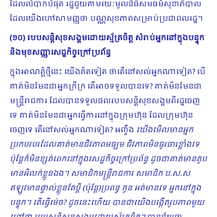
ដែលលំបាកបំផុត រដ្ឋជួយតាមរយៈមូលនិធិសមធម៌សុខាភិបាល
ដែលយើងហៅសាមញ្ញថា បណ្ណសុខភាពសម្រាប់ប្រជាពលរដ្ឋ។
(១០) របបសន្តិសុខសង្គមដោយស្ម័គ្រចិត្ត សំរាប់អ្នកនៅក្នុងបន្ទុក
និងមុខសញ្ញាសេដ្ឋកិច្ចក្រៅប្រព័ន្ធ
ក្នុងអាណត្តិថ្មីនេះ យើងគិតទៀត ថាតើនៅសល់អ្នកណាទៀត? បើ
គាត់មិនមែនជាអ្នកក្រីក្រ តើអាចទទួលបានទេ? គាត់មិនមែនជា
មន្ត្រីរាជការ ដែលបានទទួលផលរបបសន្តិសុខសង្គមពីរដ្ឋចេញ
ទេ គាត់មិនមែនជាអ្នកធ្វើការនៅក្នុងក្រុមហ៊ុន ដែលក្រុមហ៊ុន
ចេញទេ តើនៅសល់អ្នកណាទៀត? អញ្ចឹង
យើងមើលមានអ្នក
ប្រកបរបរដែលគាត់មានជីវភាពមធ្បម ជីវភាពមិនធូរធារខ្លាំងទេ
ប៉ុន្តែក៏មិនខ្សត់ពេកនៅក្នុងសេដ្ឋកិច្ចក្រៅប្រព័ន្ធ ដូចជាគាត់មានតូប
មានអីលក់ខ្លួនឯង។ សមាជិកមន្ត្រីរាជការ សមាជិក ប.ស.ស
ឥឡូវមានផ្ទាល់ខ្លួនតែប្ដី (ប៉ុន្តែ)ប្រពន្ធ កូន អត់មានទេ អ្នកនៅក្នុង
បន្ទុក។ តើធ្វើម៉េច? ដូចនេះហើយ បានជាយើងបង្កើតរូបភាពមួយ