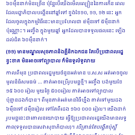
៦០ម៉ឺននាក់មិនច្រើន ប៉ុន្តែបើយើងមើលល្បឿននៃការកើន ពេល
ដែលរដ្ឋាភិបាលបង្កើននៅឆ្នាំទៅ ខ្ទង់ខែ១០, ១១, ១២ នេះ អ្នក
ដែលចូលក្នុងកម្មវិធីនេះមានប្រហែលជា ៤ម៉ឺនទៅ ៥ម៉ឺននាក់
ប៉ុណ្ណោះ។ អញ្ចឹង ក្នុងមួយឆ្នាំ អ្នកដែលបានទទួលផលនេះ ឡើង
ដល់ជិត ៦០ម៉ឺននាក់។
(១១) មានមណ្ឌលសុខភាពនិងគ្លីនិកឯកជន តែបើប្រជាពលរដ្ឋ
ខ្វះខាត មិនអាចទៅព្យាបាល ក៏មិនទូលំទូលាយ
កាលពីមុន ប្រជាពលរដ្ឋមួយចំនួនអត់មាន ប.ស.ស អត់អាចចូល
មូលនិធិសមធម៌ … គាត់អាចប្រើរូបមន្តថ្មី។ អញ្ចឹង បង់មួយខែ
១៥ ៦០០ រៀល មួយថ្ងៃ ៥០០រៀល គាត់អាចទៅព្យាបាល
ប៉ុន្មានដងក៏បាន។ ពីមុនគាត់អត់មានវិធីហ្នឹង គាត់ទៅមួយដង
៦ម៉ឺនទៅ ៨ម៉ឺនរៀល ទៅតែពីរដង ១៦០ ០០០ រៀល។ យើងដាក់
រូបមន្តនេះជាគោលនយោបាយ ធ្វើឱ្យប្រជាពលរដ្ឋយើងមានលទ្ធ
ភាព(ទទួលបានសេវាសុខាភិបាល)។
បើគ្រាន់តែបង្តើតប៉ុស្ដិ៍