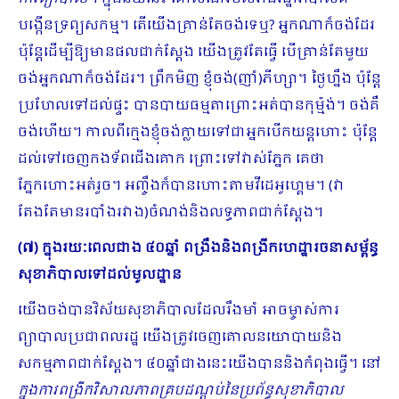
បង្កើនទ្រព្យសកម្ម​។ តើយើងគ្រាន់តែចង់ទេឬ? អ្នកណាក៏ចង់ដែរ
ប៉ុន្តែដើម្បីឱ្យមានផលជាក់ស្ដែង យើងត្រូវតែធ្វើ បើគ្រាន់តែមួយ
ចង់អ្នកណាក៏ចង់ដែរ។ ព្រឹកមិញ ខ្ញុំចង់(ញាំ)ភីហ្សា។ ថ្ងៃហ្នឹង ប៉ុន្តែ
ប្រហែលទៅដល់ផ្ទះ បានបាយធម្មតាព្រោះអត់បានកុម្ម៉ង់។ ចង់គឺ
ចង់ហើយ។ កាលពីក្មេងខ្ញុំចង់ក្លាយទៅជាអ្នកបើកយន្តហោះ ប៉ុន្តែ
ដល់ទៅចេញកងទ័ពជើងគោក ព្រោះទៅវាស់ភ្នែក គេថា
ភ្នែកហោះអត់រួច។ អញ្ចឹងក៏បានហោះតាមវីដេអូហ្គេម។ (វា
តែងតែមានរបាំងរវាង)ចំណង់និងលទ្ធភាពជាក់ស្ដែង។
(៧) ក្នុងរយៈពេលជាង ៤០ឆ្នាំ ពង្រឹងនិងពង្រីកហេដ្ឋារចនាសម្ព័ន្ធ
សុខាភិបាលទៅដល់មូលដ្ឋាន
យើងចង់បានវិស័យសុខាភិបាលដែលរឹងមាំ អាចម្ចាស់ការ
ព្យាបាលប្រជាពលរដ្ឋ យើងត្រូវចេញគោលនយោបាយនិង
សកម្មភាពជាក់ស្ដែង។ ៤០ឆ្នាំជាងនេះយើងបាននិងកំពុងធ្វើ។ នៅ
ក្នុងការពង្រីកវិសាលភាពគ្របដណ្ដប់នៃប្រព័ន្ធសុខាភិបាល