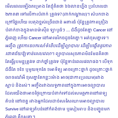
មើលពេលឡើងគម្រោង តែខ្ញុំគិតថា ៦៦លានហ្នឹង ប្រហែលជា
២ភាគ៣ ទៅលើការបំពាក់ ត្រូវទេ? (ពាក់កណ្តាល)។ សំបកខាង
ក្រៅថ្លៃហើយ បេតុងខ្ពស់ច្រើនជាន់ អគារធំ ប៉ុន្តែត្រូវការគ្រឿង
បំពាក់ខាងក្នុងមានម៉ាស៊ីន ឡាបូធំៗ … ជំងឺដូចតែគ្នា Cancer នៅ
ភ្នំពេញ ហើយ Cancer នៅអាមេរិកចដូចតែគ្នា។ អត់ខុសគ្នាទេ។
អញ្ចឹង
ត្រូវការឧបករណ៍ទំនើបដើម្បីព្យាបាល ដើម្បីបង្កើននូវភាព
ជោគជ័យឱ្យទាន់ពេលវេលា
។ ព្យាបាលសុខភាពមិនមែនគិតថា
តែធ្វើរូបមន្តត្រូវទេ ដាក់ថ្នាំត្រូវទេ ប៉ុន្តែទាន់ពេលវេលាផង។ បើទុក
ជំងឺតែ ១ខែ ឬមួយទុកតែ ១អាទិត្យ អាចគ្រោះថ្នាក់ ដូចគ្រោះថ្នាក់
ចរាចរណ៍អី ខុសគ្នាតែកន្លះម៉ោង អាច(ជាការប្រឈម)រវាង
ស្លាប់ និងរស់។ អញ្ចឹងរវាងលទ្ធភាពនៅក្នុងការអាចព្យាបាល
ដែលយើងថាអាចថ្ងៃក្រោយបំពាក់ទៅដល់សមត្ថភាពនៅពេទ្យ
តំបន់ នៅខេត្ត រវាងអ្នកដែលដាច់សរសៃឈាមអាចព្យាបាល
Survive នៅពេទ្យតំបន់នៅកំពង់ចាម ឬសៀមរាប និងបញ្ជូនមក
ភ្នំពេញ គឺខុសគ្នា។