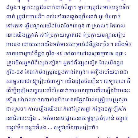
ដំបូង។ ម្នាក់ៗត្រូវតែដាក់ដាច់ពីគ្នា។ ម្នាក់ៗត្រូវតែមានបន្ទប់ទឹក
ដាច់ ត្រូវតែមានអី។ ដល់ទៅពេលឆ្លងច្រើននាក់ អូ! មិនបាច់
ទៅរកទេ ធ្វើមណ្ឌលយើងបែងចែកជាធ្ងន់ ជាស្រាល។ តែពេល
នោះយើងត្រូវរត់ ទៅប្រែក្លាយស្តាតផង ប្រែក្លាយមណ្ឌលរៀប
ការផង ដោយសារយើងអត់មានសម្រាប់ជំងឺឆ្លងច្រើន។ យើងមិន
អាចយកអ្នកជំងឺឆ្លង កូវីដ-១៩ ទៅដាក់នៅពេទ្យធម្មតាទេ ព្រោះ
ត្រូវមើលអ្នកជំងឺផ្សេងទៀត។ អ្នកជំងឺផ្សេងទៀត ដែលមិនឆ្លង
កូវីដ-១៩ តែដាក់មិនស្រួលឆ្លងកាន់តែធ្ងន់។ អញ្ចឹងហើយបានជា
សម្តេចតេជោ ឱ្យរៀបចំពេទ្យ។ យើងរៀបចំលឿន។ ពេទ្យតេជោ គឺ
ដើម្បីត្រៀមលក្ខណៈបើសិនជាវាមានហេតុការកើតឡើងបែបនេះ
ទៀត យ៉ាងហោចណាស់យើងមានកន្លែងដែលត្រៀមបម្រុងរួច
ជាស្រេច។ កាលហ្នឹងយើងដាក់នៅព្រែកព្នៅ កន្លែងចត្តាឡីស័ក
នៅជិតនេះហ្នឹង … អត់មានហេដ្ឋារចនាសម្ព័ន្ធគ្រប់គ្រាន់ បន្ទាន់
បន្ទប់ទឹក បន្ទប់អីផង … ឥឡូវយើងបានរៀបចំ។