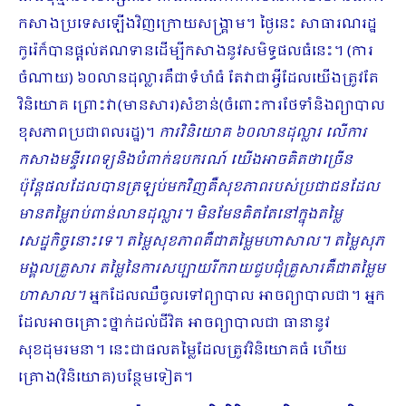
កសាងប្រទេសឡើងវិញក្រោយសង្រ្គាម។ ថ្ងៃនេះ សាធារណរដ្ឋ
កូរ៉េក៏បានផ្ដល់ឥណទាន​ដើម្បីកសាងនូវសមិទ្ធផលធំនេះ។ (ការ
ចំណាយ) ៦០លានដុល្លារគឺជាទំហំធំ តែវាជាអ្វីដែលយើងត្រូវតែ
វិនិយោគ ព្រោះវា(មានសារ)សំខាន់(ចំពោះការថែទាំនិងព្យាបាល
ខុសភាពប្រជាពលរដ្ឋ)។
ការវិនិយោគ ៦០លានដុល្លារ លើការ
កសាងមន្ទីរពេទ្យនិងបំពាក់ឧបករណ៍ យើងអាចគិតថាច្រើន
ប៉ុន្តែផលដែលបានត្រឡប់មកវិញគឺសុខភាពរបស់ប្រជាជនដែល
មានតម្លៃរាប់ពាន់លានដុល្លារ។ មិនមែនគិតតែនៅក្នុងតម្លៃ
សេដ្ឋកិច្ចនោះទេ។ តម្លៃសុខភាពគឺជាតម្លៃមហាសាល។ តម្លៃសុភ
មង្គលគ្រួសារ តម្លៃនៃការសប្បាយរីករាយជួបជុំគ្រួសារគឺជាតម្លៃម
ហាសាល។
អ្នកដែលឈឺចូលទៅព្យាបាល អាចព្យាបាលជា។ អ្នក
ដែលអាចគ្រោះថ្នាក់ដល់ជីវិត អាចព្យាបាលជា ធានានូវ
សុខដុមរមនា។ នេះជាផលតម្លៃដែលត្រូវវិនិយោគធំ ហើយ
គ្រោង(វិនិយោគ)​បន្ថែមទៀត។