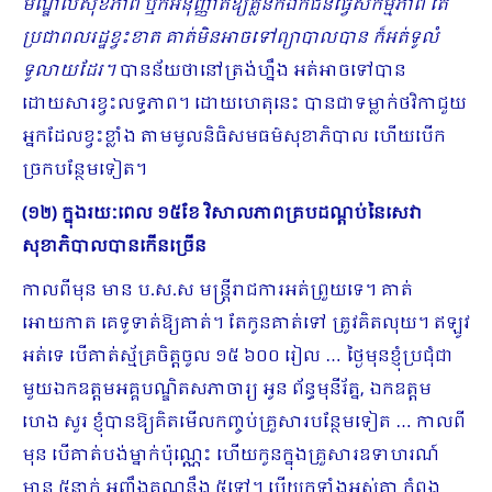
មណ្ឌលសុខភាព ឬក៏អនុញ្ញាតឱ្យគ្លីនិកឯកជនធ្វើសកម្មភាព តែ
ប្រជាពលរដ្ឋខ្វះខាត គាត់មិនអាចទៅព្យាបាលបាន ក៏អត់ទូលំ
ទូលាយដែរ។
បានន័យថានៅត្រង់ហ្នឹង អត់អាចទៅបាន
ដោយសារខ្វះលទ្ធភាព។ ដោយហេតុនេះ បានជាទម្លាក់ថវិកាជួយ
អ្នកដែលខ្វះខ្លាំង តាមមូលនិធិសមធម៌សុខាភិបាល ហើយបើក
ច្រកបន្ថែមទៀត។
(១២) ក្នុងរយៈពេល ១៥ខែ វិសាលភាពគ្របដណ្ដប់នៃសេវា
សុខាភិបាលបានកើនច្រើន
កាលពីមុន មាន ប.ស.ស មន្ត្រីរាជការអត់ព្រួយទេ។ គាត់
អោយកាត គេទូទាត់ឱ្យគាត់។ តែកូនគាត់ទៅ​ ត្រូវគិតលុយ។ ឥឡូវ
អត់ទេ បើគាត់ស្ម័គ្រចិត្តចូល ១៥ ៦០០ រៀល … ថ្ងៃមុនខ្ញុំប្រជុំជា
មួយឯកឧត្តមអគ្គបណ្ឌិតសភាចារ្យ អូន ព័ន្ធមុនីរ័ត្ន, ឯកឧត្តម
ហេង សួរ ខ្ញុំបានឱ្យគិតមើលកញ្ចប់គ្រួសារបន្ថែមទៀត … កាលពី
មុន បើគាត់បង់ម្នាក់ប៉ុណ្ណេះ ហើយកូនក្នុងគ្រួសារឧទាហរណ៍
មាន ៥នាក់ អញ្ចឹងគុណនឹង ៥ទៅ។ បើយកទាំងអស់គ្នា កំពុង