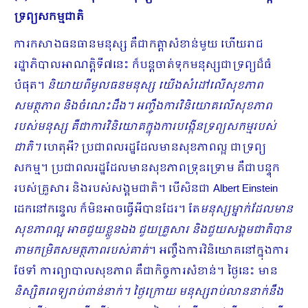
ទ្រព្យសកម្មជាតិ
ការកសាងធនធានមនុស្ស គឺជាកត្តាសំខាន់មួយ ហើយរាជ
រដ្ឋាភិបាលអាណត្តិទី៧នេះ ក៏បន្តចាត់ទុកមនុស្សជាទ្រព្យដ៏ធំ
បំផុត។
និយាយពីមូលធនមនុស្ស យើងសំដៅលើសុខភាព
សមត្ថភាព និងចំណេះដឹង។ អញ្ចឹងការវិនិយោគលើសុខភាព
របស់មនុស្ស គឺជាការវិនិយោគក្នុងការបង្កើនទ្រព្យសកម្មរបស់
ជាតិ។
ហេតុអី? ប្រជាពលរដ្ឋដែលមានសុខភាពល្អ ជាទ្រព្យ
សកម្ម។ ប្រជាពលរដ្ឋដែល​មានសុខភាពទ្រុឌទ្រោម គឺជាបន្ទុក
របស់គ្រួសារ និងរបស់សង្គមជាតិ។ បើសិនជា Albert Einstein
ដេកនៅកន្ទេល ក៏មិនអាចធ្វើអីបានដែរ។ តែ
មនុស្សម្នាក់ដែលមាន
សុខភាពល្អ អាចជួយខ្លួនឯង ជួយគ្រួសារ និងជួយសង្គមជាតិបាន
តាមកម្រិតសមត្ថភាពរបស់គាត់
។ អញ្ចឹងការវិនិយោគ​នៅក្នុងការ
ថែទាំ ការព្យាបាលសុខភាព គឺជាកិច្ចការសំខាន់។ ថ្ងៃនេះ មាន
និស្សិតពេទ្យរាប់ពាន់នាក់។ ថ្ងៃក្រោយ មនុស្សរាប់លាននាក់នឹង