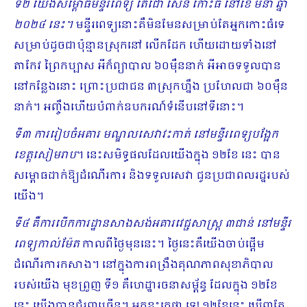
ទី២ យើងសម្ពោធមន្ទីរពេទ្យ តេជោ សែន កោះធំ នៅខែ មីនា ឆ្នាំ
២០២៤ នេះ។
មន្ទីរពេទ្យនោះគឺមិនមែនសម្រាប់តែអ្នកកោះធំទេ
សម្រាប់ដូចជាប៉ុន្មានស្រុកនៅ លើកដែក ហើយដោយទាំងនៅ
តាកែវ ព្រៃកប្បាស អីក៏ព្យាបាល ៦០ម៉ឺននាក់ អីអាចទទួលបាន
នៅកន្លែងនោះ ព្រោះប្រជាជន ៣ស្រុកហ្នឹង ប្រហែលជា ៦០ម៉ឺន
នាក់។ អញ្ចឹងហើយបំពាក់ឧបករណ៍ទំនើបនៅទីនោះ។
ទី៣ ការរៀបចំអគារ មណ្ឌលសេវាវះកាត់ នៅមន្ទីរពេទ្យបង្អែក
ខេត្តសៀមរាប
។ នេះសមិទ្ធផលដែលយើងក្នុង ១២ខែ នេះ បាន
សម្ពោធដាក់ឱ្យដំណើរការ និងទទួលសេវា ជូនប្រជាពលរដ្ឋរបស់
យើង។
ទី៤ គឺការបើកការដ្ឋានសាងសង់អគារវេជ្ជសាស្ត្រ ៣ជាន់ នៅមន្ទីរ
ពេទ្យកាល់ម៉ែត
កាលពីថ្ងៃមុននេះ។ ថ្ងៃនេះគឺយើងចាប់ផ្តើម
ដំណើរការកសាង។ នៅក្នុងការពង្រឹងគុណភាពសុខាភិបាល
របស់យើង មុខព្រួញ ទី១ គឺហេដ្ឋារចនាសម្ព័ន្ធ ដែលក្នុង ១២ខែ
នេះ យើងបានជំរុញច្រើន។ អ្នកខ្លះគេថា ទេ! ១២ខែនេះ ឃើញតែ