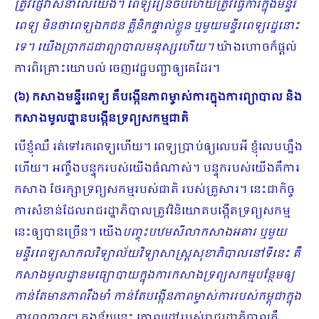
ត្រូវផ្ញើវាសនាលើយើង។​ ពេទ្យរៀនចប់ហើយត្រូវធ្វើការក្នុងមន្ទីរ
ពេទ្យ មិនថាពេទ្យឯកជន គ្លីនិកផ្ទាល់ខ្លួន ឬមួយមន្ទីរពេទ្យរដ្ឋនោះ
ទេ។ យើងប្រា​កដ​​ជាព្យាបាលមនុស្សហើយ។
យ៉ាងហោចក៏ផ្ដល់
ការពិគ្រោះយោបល់ ចេញវេជ្ជបញ្ជាឲ្យគេដែរ។
(៦) កសាងមន្ទីរពេទ្យ គឺបង្កើនភាពម្ចាស់ការក្នុងការព្យាបាល និង
កសាងមូលដ្ឋានបង្កើនទ្រព្យសកម្មជាតិ
បើខ្ញុំឈឺ រត់ទៅរកពេទ្យហើយ។ ពេទ្យប្រាប់ឲ្យលេបអី ខ្ញុំលេបហ្នឹង
ហើយ។ អញ្ចឹងបន្ទុករបស់យើងធំណាស់។ បន្ទុករបស់យើងគឺការ
កសាង ថែរក្សាទ្រព្យសកម្មរបស់ជាតិ របស់គ្រួសារ។ នេះជាកិច្ច
ការសំ​ខាន់ដែលរាជរដ្ឋាភិបាលត្រូវវិនិយោគបង្កើតទ្រព្យសកម្ម
នេះឲ្យបានច្រើន។ យើង
បញ្ចុះបឋមសីលាកសាងអគារ ឬមួយ
មន្ទីរពេទ្យសាកលវិទ្យាល័យវិទ្យាសាស្រ្តសុខាភិបាលនៅទីនេះ គឺ
កសាងមូលដ្ឋានមធ្យោបាយក្នុងការកសាងទ្រព្យសកម្មបន្ថែមឲ្យ
កាន់តែមានភាពរឹងមាំ កាន់តែបង្កើនភាពម្ចាស់ការរបស់កម្ពុជាក្នុង
ការព្យាបាល
។ ក្នុងន័យនេះ គោលដៅរបស់រាជរដ្ឋាភិបាលគឺ