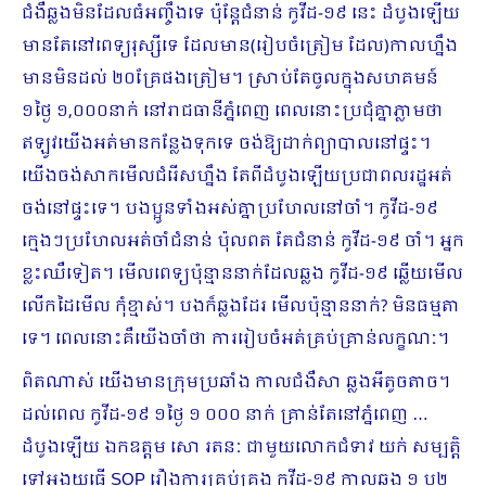
ជំងឺឆ្លងមិនដែលធំអញ្ចឹងទេ ប៉ុន្តែជំនាន់ កូវីដ-១៩ នេះ ដំបូងឡើយ
មានតែនៅពេទ្យរុស្សីទេ ដែលមាន(រៀបចំត្រៀម ដែល)កាលហ្នឹង
មានមិនដល់ ២០គ្រែផងត្រៀម។ ស្រាប់តែចូលក្នុងសហគមន៍
១ថ្ងៃ ១,០០០នាក់ នៅរាជធានីភ្នំពេញ ពេលនោះប្រជុំគ្នាភ្លាមថា
ឥឡូវយើងអត់មានកន្លែងទុកទេ ចង់ឱ្យដាក់ព្យាបាលនៅផ្ទះ។
យើងចង់សាកមើលជំរើសហ្នឹង តែពីដំបូងឡើយប្រជាពលរដ្ឋអត់
ចង់នៅផ្ទះទេ។ បងប្អូនទាំងអស់គ្នាប្រហែលនៅចាំ។ កូវីដ-១៩
ក្មេងៗប្រហែលអត់ចាំជំនាន់ ប៉ុលពត តែជំនាន់ កូវីដ-១៩ ចាំ។ អ្នក
ខ្លះឈឺទៀត។ មើលពេទ្យប៉ុន្មាននាក់ដែលឆ្លង កូវីដ-១៩ ឆ្លើយមើល
លើកដៃមើល កុំខ្មាស់។ បងក៏ឆ្លងដែរ មើលប៉ុន្មាននាក់? មិនធម្មតា
ទេ។ ពេលនោះគឺយើងចាំថា ការរៀបចំអត់គ្រប់គ្រាន់លក្ខណៈ។
ពិតណាស់ យើងមានក្រុមប្រឆាំង កាលជំងឺសា ឆ្លងអីតូចតាច។
ដល់ពេល កូវីដ-១៩ ១ថ្ងៃ ១ ០០០ នាក់ គ្រាន់តែនៅភ្នំពេញ …
ដំបូងឡើយ ឯកឧត្តម សោ រតនៈ ជាមួយលោកជំទាវ យក់ សម្បត្តិ
ទៅអង្គុយធ្វើ SOP រឿងការគ្រប់គ្រង កូវីដ-១៩ កាលឆ្លង ១ ឬ២