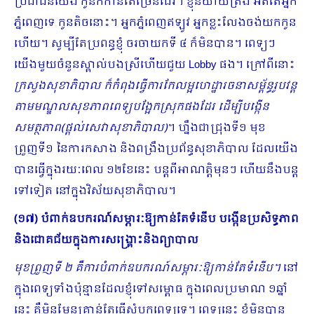
ប្រជាជនយើង កូនក៏កាន់តែច្រើនដែរ។ ខ្ញុំនិយាយត្រង់ អត់តែអ្នក
ភ្នំពេញទេ កូនតិចនោះ។ អ្នកភ្នំពេញឥឡូវ អ្នកខ្លះលែងចង់យកកូន
ហើយ។ សូម្បីតែប្រពន្ធខ្ញុំ ចរចាយកទី ៤ ក៏មិនបាន។ ពេទ្យៗ
យើងមួយចំនួនស្គាល់បងស្រីហើយជួយ Lobby ផង។ ក្រៅពីនោះ
ក្រសួងសុខាភិបាល ក៏កំពុងធ្វើការកែលម្អហេដ្ឋារចនាសម្ព័ន្ធរូបវន្ត
តាមមណ្ឌលសុខភាពពេទ្យបង្អែកស្រុកផងដែរ ដើម្បីបង្កើន
សមត្ថភាព(ផ្តល់សេវាសុខាភិបាល)
។ ហ្នឹងជាជ្រុងទី១ មុខ
ព្រួញទី១ នៃការកសាង និងពង្រឹងប្រព័ន្ធសុខាភិបាល ដែលយើង
បានធ្វើក្នុងរយៈពេល ១២ខែនេះ បន្តពីអាណត្តិមុនៗ ហើយនឹងបន្ត
ទៅទៀត នៅក្នុងវិស័យសុខាភិបាល។
(១៧) បំពាក់ឧបករណ៍សម្ភារៈឱ្យកាន់តែទំនើប បង្កើនប្រសិទ្ធភាព
និងជោគជ័យក្នុងការសង្គ្រោះនិងព្យាបាល
មុខព្រួញទី ២ គឺការបំពាក់ឧបករណ៍សម្ភារៈឱ្យកាន់តែទំនើប។
នៅ
ក្នុងពេទ្យទាំងប៉ុន្មានដែលខ្ញុំទៅសម្ពោធ ក្នុងពេលប្រមាណ ១ឆ្នាំ
នេះ គឺមិនមែនគ្រាន់តែធ្វើសំបកពេទ្យទេ។ ពេទ្យនេះ ខ្ញុំមិនបាន