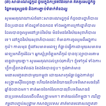
(៣) សាធារណរដ្ឋកូរ៉េ ជួយក្នុង​កម្រិតវិនិយោគ គិតគូរសេដ្ឋកិច្ច
ផ្នែកមនុស្សធម៌ និងការភ្ជាប់ទំនាក់ទំនងល្អ
សូមអរគុណណាស់ចំពោះសាធារណរដ្ឋកូរ៉េ ក៏ដូចជារដ្ឋាភិបាល
និងប្រជាជន ទាំងរដ្ឋទាំងឯកជន ទាំងអង្គការក្រៅរដ្ឋាភិបាល
ដែលបានចូលរួមនៅគ្រប់វិស័យ​ មិនមែនតែវិស័យសុខាភិបាល
ទេ។ នៅក្នុងវិស័យសុខាភិបាលនេះ ក៏មានការចូលរួមពីអង្គការ
កូរ៉េ។ កាលមុន ខ្ញុំនៅសមាគមពេទ្យ ក៏ធ្លាប់ធ្វើការជាមួយសមាគម
ពេទ្យមកពីកូរ៉េដែរ។ អ្នកស្ម័គ្រចិត្តមកពីកូរ៉េ បានចុះព្យាបាលតាម
ខេត្តជាមួយគ្នា។ សូមអរគុណដល់គ្រប់(ភាគី)។ ខ្ញុំទៅកូរ៉េ ទាំងការ
ហ្វឹក​ហ្វឺនកងទ័ពផង តែងតែបានជួប។ កូរ៉េគាត់មាន
មនោសញ្ចេតនាជាមួយកម្ពុជា ដោយសារកូរ៉េធ្លាប់ឆ្លងកាត់នូវ
សង្រ្គាមស៊ីវិលដូចគ្នា ហើយតែងតែនិយាយ(ពីបទពិសោសធន៍)ពី
ឆ្នាំ៥០ជាងមក។ គាត់អាចចែករំលែកបាន(ពីបទពិសោធន៍
ជា)ប្រទេសដែលងើបពីសង្រ្គាមមក។ គាត់យល់ពីកម្ពុជា។
ឃើញ
កម្ពុជាបញ្ចប់សង្រ្គាម កសាងប្រ​ទេស គាត់មានមនោសញ្ចេតនា