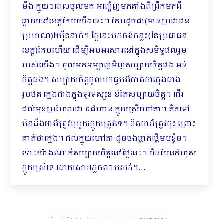
មីង ក្មួយៗពេលចូលមក អញ្ជើញមកតាំងពីព្រឹកមកពី
ឆ្ងាយនៅខេត្តកែបយើងនេះ។ កែបដូចជា(មានប្រជាជន
ប្រមាណ)២ម៉ឺននាក់។ ថ្ងៃនេះមកចង់កន្លះ(នៃប្រជាជន
ខេត្ត)កែបហើយ ដើម្បីអបអរសារនៅក្នុងសមិទ្ធផលរួម
របស់យើង។ ចូលមកអម្បាញ់មិញសប្បាយចិត្តផង អន់
ចិត្តផង។ សប្បាយចិត្តចូលមកជួបអ៊ំគាត់ថាក្មេងជាង
រូបថត ក្មេងជាងក្នុងទូរទស្សន៍ ខំតែសប្បាយចិត្ត។ ដើរ
ដល់មុខប្រហែលជា ៥ជំហាន ក្មួយស្រីហៅតា។ គិតទៅ
មិនដឹងថាអ៊ំត្រូវឬមួយក្មួយត្រូវទេ។ គិតថាអ៊ំត្រូវចុះ ព្រោះ
គាត់ថាក្មេង។ ដល់ក្មួយហៅតា ដូចចង់ធ្លាក់ថ្លើមបន្តិច។
ទោះយ៉ាងណាក៏សប្បាយចិត្តនៅថ្ងៃនេះ។ មិនមែនកំហុស
ក្មួយស្រីទេ ដោយសារភ្លេច​​លាបសក់។…