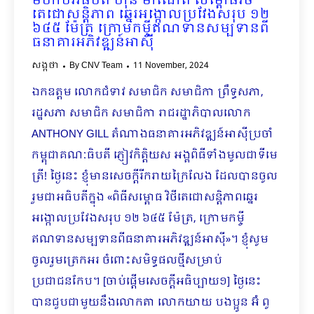
មហាបវរធិបតី ហ៊ុន ម៉ាណែត សម្ពោធវិថី
តេជោសន្តិភាព ឆ្នេរអង្កោលប្រវែងសរុប ១២
៦៤៥ ម៉ែត្រ ក្រោមកម្ចីឥណទានសម្បទានពី
ធនាគារអភិវឌ្ឍន៍អាស៊ី
សង្កថា
By
CNV Team
11 November, 2024
ឯកឧត្តម លោកជំទាវ សមាជិក សមាជិកា ព្រឹទ្ធសភា,
រដ្ឋសភា សមាជិក សមាជិកា រាជរដ្ឋាភិបាលលោក
ANTHONY GILL តំណាងធនាគារអភិវឌ្ឍន៍អាស៊ីប្រចាំ
កម្ពុជាគណៈធិបតី ភ្ញៀវកិត្តិយស អង្គពិធីទាំងមូលជាទីមេ
ត្រី! ថ្ងៃនេះ ខ្ញុំមានសេចក្ដីរីករាយក្រៃលែង ដែលបានចូល
រួមជាអធិបតីក្នុង «ពិធីសម្ពោធ វិថីតេជោសន្តិភាពឆ្នេរ
អង្កោលប្រវែងសរុប ១២ ៦៤៥ ម៉ែត្រ, ក្រោមកម្ចី
ឥណទានសម្បទាន​ពីធនាគារអភិវឌ្ឍន៍អាស៊ី»។ ខ្ញុំសូម
ចូលរួមត្រេកអរ ចំពោះសមិទ្ធផលថ្មីសម្រាប់
ប្រជាជនកែប។ [ចាប់ផ្ដើមសេចក្ដីអធិប្បាយ១] ថ្ងៃនេះ
បានជួបជាមួយនឹងលោកតា លោកយាយ បងប្អូន អ៊ំ ពូ