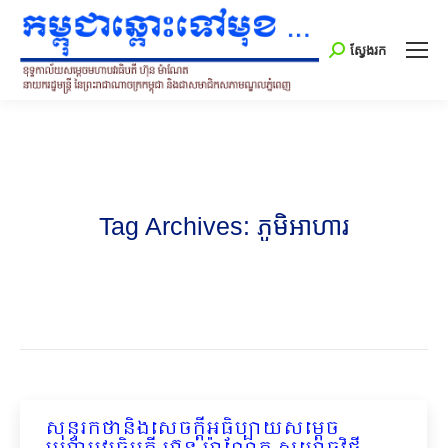
Search:
ស្វែងរក
Tag Archives:
ភូមិអាហារ
សុន្ទរកថានិងសេចក្ដីអធិប្បាយសម្ដេច