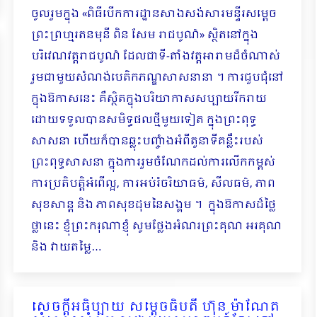
ចូលរួមក្នុង «ពិធីបើកការដ្ឋានសាងសង់សារមន្ទីរសម្តេច
ព្រះព្រហ្មរតនមុនី ពិន សែម រាជបូណ៌» ស្ថិតនៅក្នុង
បរិវេណវត្តរាជបូណ៌ ដែលជាទី-តាំងវត្តអារាមដ៏ចំណាស់
រួមជាមួយសំណង់បេតិកភណ្ឌសាសនានា ។ ការជួបជុំនៅ
ក្នុងឱកាសនេះ គឺស្ថិតក្នុងបរិយាកាសសប្បាយរីករាយ
ដោយទទួលបានសមិទ្ធផលថ្មីមួយទៀត ក្នុងព្រះពុទ្ធ
សាសនា ហើយក៏បានឆ្លុះបញ្ចំាងអំពីតួនាទីគន្លឹះរបស់
ព្រះពុទ្ធសាសនា ក្នុងការរួមចំណែកដល់ការលើកកម្ពស់
ការប្រតិបត្តិអំពើល្អ, ការអប់រំចរិយាធម៌, សីលធម៌, ភាព
សុខសាន្ត និង ភាពសុខដុមនៃសង្គម ។ ក្នុងឱកាសដ៏ថ្លៃ
ថ្លានេះ ខ្ញុំព្រះករុណាខ្ញុំ សូមថ្លែងអំណរព្រះគុណ អរគុណ
និង វាយតម្លៃ…
សេចក្ដីអធិប្បាយ សម្ដេចធិបតី ហ៊ុន ម៉ាណែត