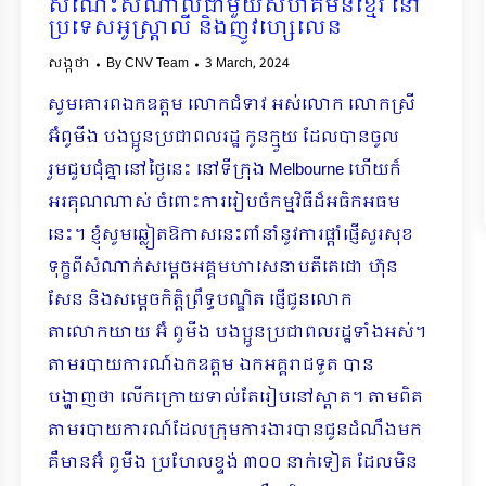
សំណេះសំណាលជាមួយសហគមន៍ខ្មែរ នៅ
ប្រទេសអូស្រ្តាលី និងញូវហ្សេលេន
សង្កថា
By
CNV Team
3 March, 2024
សូមគោរពឯកឧត្តម លោកជំទាវ អស់លោក លោកស្រី
អ៊ំពូមីង បងប្អូនប្រជាពលរដ្ឋ កូនក្មួយ ដែលបានចូល
រួមជួបជុំគ្នានៅថ្ងៃនេះ នៅទីក្រុង Melbourne ហើយក៏
អរគុណណាស់ ចំពោះការរៀបចំកម្មវិធីដ៏អធិកអធម
នេះ។ ខ្ញុំសូមឆ្លៀតឱកាសនេះពាំនាំនូវការផ្ដាំផ្ញើសួរសុខ
ទុក្ខពីសំណាក់សម្ដេចអគ្គមហាសេនាបតីតេជោ ហ៊ុន
សែន និងសម្ដេចកិតិ្តព្រឹទ្ធបណ្ឌិត ផ្ញើជូនលោក
តាលោកយាយ អ៊ំ ពូមីង បងប្អូនប្រជាពលរដ្ឋទាំងអស់។
តាមរបាយការណ៍ឯកឧត្តម ឯកអគ្គរាជទូត បាន
បង្ហាញថា លើកក្រោយទាល់តែរៀបនៅស្តាត។ តាមពិត
តាមរបាយការណ៍ដែលក្រុមការងារបានជូនដំណឹងមក
គឺមានអ៊ំ ពូមីង ប្រហែលខ្ទង់ ៣០០ នាក់ទៀត ដែលមិន