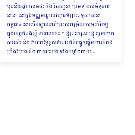
បូជនីយដ្ឋានសមថៈ និង វិបស្សនា ព្រមទាំងសមិទ្ធផល
នានា នៅក្នុងមជ្ឈមណ្ឌលវប្បធម៌ព្រះពុទ្ធសាសនា
កម្ពុជា» នៅលើឧទ្យានជាតិព្រះសុរាម្រិតកុសុមៈគិរីរម្យ
ក្នុងខេត្តកំពង់ស្ពឺ នាពេលនេះ ។ ខ្ញុំព្រះករុណាខ្ញុំ សូមកោត
សរសើរ និង វាយតម្លៃខ្ពស់ចំពោះគំនិតផ្តួចផ្ដើម ការខិតខំ
ប្រឹងប្រែង និង ការលះបង់ ទាំងកម្លាំងកាយ…