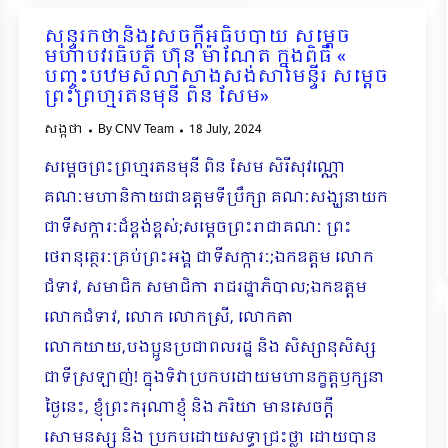
សុន្ទរកថានិងសេចក្តីអធិបបាយ សម្តេច
មហាបវរធិបតី ហ៊ុន ម៉ាណែត ក្នុងពិធី «
បញ្ចុះបឋមសិលាសាងសង់សារមន្ទីរ សម្តេច
ព្រះព្រហ្មរតនមុនី ពិន សែម»
សង្កថា
By
CNV Team
18 July, 2024
សម្ដេចព្រះព្រហ្មរតនមុនី ពិន សែម សិរីសុវណ្ណោ
គណៈមហានិកាយជាឧត្តមទីប្រឹក្សា គណៈសង្ឃនាយក
ជាទីសក្ការៈដ៏ខ្ពង់ខ្ពស់;សម្តេចព្រះរាជាគណៈ ព្រះ
ថេរានុត្ថេរៈគ្រប់ព្រះអង្គ ជាទីសក្ការៈ;ឯកឧត្តម លោក
ជំទាវ, សមាជិក សមាជិកា រាជរដ្ឋាភិបាល;ឯកឧត្តម
លោកជំទាវ, លោក លោកស្រី, លោកតា
លោកយាយ,បងប្អូនប្រជាពលរដ្ឋ និង សិស្សានុសិស្ស
ជាទីស្រឡាញ់! ក្នុងទិវាប្រកបដោយមហានក្ខត្តឫក្សនា
ថ្ងៃនេះ, ខ្ញុំព្រះករុណាខ្ញុំ និង ភរិយា មានសេចក្តី
សោមនស្ស និង ប្រកបដោយសទ្ធាជ្រះថ្លា ដោយបាន