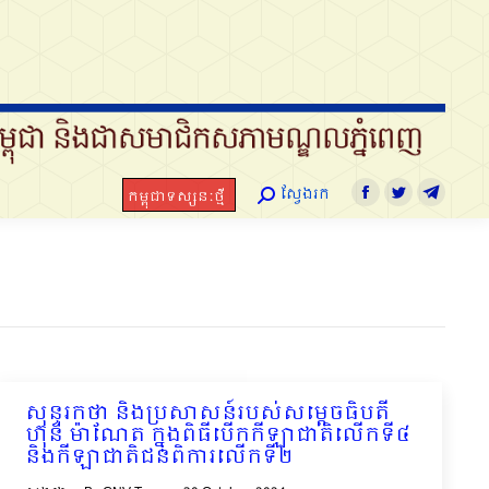
ស្វែងរក
កម្ពុជាទស្សនៈថ្មី
Search:
Facebook
Twitter
Telegram
ស្វែងរក
កម្ពុជាទស្សនៈថ្មី
Search:
Facebook
Twitter
Telegra
សុន្ទរកថា និងប្រសាសន៍របស់សម្ដេចធិបតី
ហ៊ុន​ ម៉ាណែត ក្នុងពិធីបើកកីឡាជាតិលើកទី៤
និងកីឡាជាតិជនពិការលើកទី២