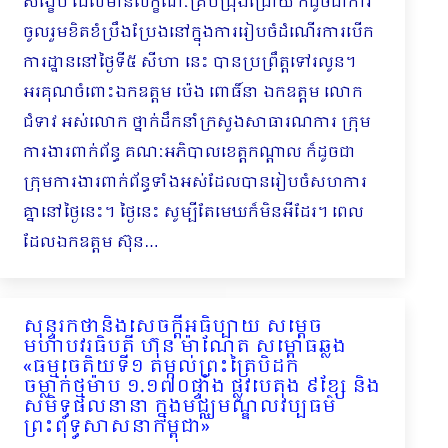
សង្ខេប ដែលមានលក្ខណៈគ្រប់ជ្រុងជ្រោយ ក៏ដូចជាការ
ចូលរួមខិតខំប្រឹងប្រែងនៅក្នុងការរៀបចំដំណើរការបើក
ការដ្ឋាននៅថ្ងៃទី៥ សីហា នេះ បានប្រព្រឹត្តទៅរលូន។
អរគុណចំពោះឯកឧត្តម ប៉េង ពោធិ៍នា ឯកឧត្តម លោក
ជំទាវ អស់លោក ថ្នាក់ដឹកនាំក្រសួងសាធារណការ ក្រុម
ការងារពាក់ព័ន្ធ គណៈអភិបាលខេត្តកណ្ដាល ក៏ដូចជា
ក្រុមការងារពាក់ព័ន្ធទាំងអស់ដែលបានរៀបចំសហការ
គ្នានៅថ្ងៃនេះ។ ថ្ងៃនេះ សូម្បីតែមេឃក៏មិនអីដែរ។ ពេល
ដែលឯកឧត្តម ស៊ុន…
សុន្ទរកថានិងសេចក្តីអធិប្បាយ សម្តេច
មហាបវរធិបតី ហ៊ុន ម៉ាណែត សម្ពោធឆ្លង
«ធម្មចេតិយទី១ តម្កល់ព្រះត្រៃបិដក
ចម្លាក់ថ្មម៉ាប ១.១៧០ផ្ទាំង ផ្លូវបេតុង ៩ខ្សែ និង
សមិទ្ធផលនានា ក្នុងមជ្ឈមណ្ឌលវប្បធម៌
ព្រះពុទ្ធសាសនាកម្ពុជា»