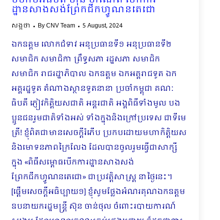
មហាបវរធិបតី ហ៊ុន ម៉ាណែត បើកការ
ដ្ឋានសាងសង់ព្រែកជីកហ្វូណនតេជោ
សង្កថា
By
CNV Team
5 August, 2024
ឯកឧត្តម លោកជំទាវ អនុប្រធានទី១ អនុប្រធានទី២
សមាជិក សមាជិកា ព្រឹទ្ធសភា រដ្ឋសភា សមាជិក
សមាជិក រាជរដ្ឋាភិបាល ឯកឧត្ដម ឯកអគ្គរាជទូត ឯក
អគ្គរដ្ឋទូត តំណាងស្ថានទូតនានា ប្រចាំកម្ពុជា គណៈ
ធិបតី ភ្ញៀវកិត្តិយសជាតិ អន្តរជាតិ អង្គពិធីទាំងមូល បង
ប្អូនជនរួមជាតិទាំងអស់ ទាំងក្នុងនិងក្រៅប្រទេស ជាទីមេ
ត្រី! ខ្ញុំពិតជាមានសេចក្តីរំភើប ប្រកបដោយមហាកិត្តិយស
និងមោទនភាពក្រៃលែង ដែលបានចូលរួមធ្វើជាសាក្សី
ក្នុង «ពិធីសម្ពោធបើកការដ្ឋានសាងសង់
ព្រែកជីកហ្វូណនតេជោ» ជាប្រវត្តិសាស្រ្ត នាថ្ងៃនេះ។
[ផ្ដើមសេចក្ដីអធិប្បាយ១] ខ្ញុំសូមថ្លែងអំណរគុណឯកឧត្តម
ឧបនាយករដ្ឋមន្រ្តី ស៊ុន ចាន់ថុល ចំពោះរបាយការណ៍