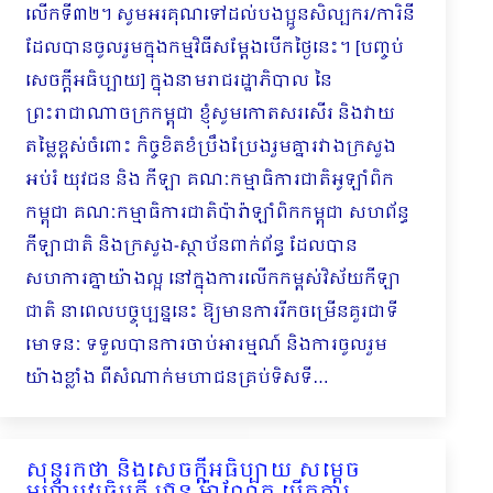
លើកទី៣២។ សូមអរគុណទៅដល់បងប្អូនសិល្បករ/ការិនី
ដែលបានចូលរួមក្នុងកម្មវិធីសម្ដែងបើកថ្ងៃនេះ។ [បញ្ចប់
សេចក្ដីអធិប្បាយ] ក្នុងនាមរាជរដ្ឋាភិបាល នៃ
ព្រះរាជាណាចក្រកម្ពុជា ខ្ញុំសូមកោតសរសើរ និងវាយ
តម្លៃខ្ពស់ចំពោះ កិច្ចខិតខំប្រឹងប្រែងរួមគ្នារវាងក្រសួង
អប់រំ យុវជន និង កីឡា គណៈកម្មាធិការជាតិអូឡាំពិក
កម្ពុជា គណៈកម្មាធិការជាតិប៉ារ៉ាឡាំពិកកម្ពុជា សហព័ន្ធ
កីឡាជាតិ និងក្រសួង-ស្ថាប័នពាក់ព័ន្ធ ដែលបាន
សហការគ្នាយ៉ាងល្អ នៅក្នុងការលើកកម្ពស់វិស័យកីឡា
ជាតិ នាពេលបច្ចុប្បន្ននេះ ឱ្យមានការរីកចម្រើនគួរជាទី
មោទនៈ ទទួលបានការចាប់អារម្មណ៍ និងការចូលរួម
យ៉ាងខ្លាំង ពីសំណាក់មហាជនគ្រប់ទិសទី…
សុន្ទរកថា និងសេចក្ដីអធិប្បាយ សម្ដេច