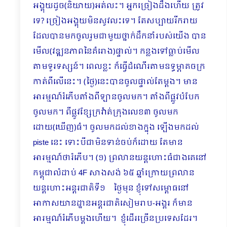
អង្គុយដូច(និយាយ)អត់លះ។ អ្នកច្រៀងដឹងហើយ ត្រូវ
ទេ? ច្រៀងអង្គុយមិនសូវលះទេ។ តែសប្បាយរីករាយ
ដែលបានមកចូលរួមជាមួយថ្នាក់ដឹកនាំរបស់យើង បាន
មើល(វឌ្ឍនភាពនៃគំរោង)ផ្ទាល់។ កន្លងទៅធ្លាប់មើល
តាមទូរទស្សន៍។ ពេលខ្លះ ក៏ធ្វើដំណើរតាមឧទ្ធម្ភាគចក្រ
កាត់ពីលើនេះ។ (ថ្ងៃ)នេះបានចូលផ្ទាល់តែម្ដង។ ​មាន
អារម្មណ៍រំភើបតាំងពីឡានចូលមក។ តាំងពីផ្លូវបំបែក
ចូលមក។ ពីផ្លូវខ្សែក្រវ៉ាត់ក្រុងលេខ៣ ចូលមក
ដោយ(ឃើញ)ធំ។ ចូលមកដល់ខាងក្នុង ឡើងមកដល់
piste នេះ ទោះបីជាមិនទាន់ចប់ក៏ដោយ តែមាន
អារម្មណ៍ថារំភើប។ (១) ព្រលានយន្តហោះធំជាងគេនៅ
កម្ពុជាលំដាប់ 4F សាងសង់ ៦៥ ឆ្នាំក្រោយព្រលាន
យន្តហោះអន្តរជាតិទី១ ថ្ងៃមុន ខ្ញុំទៅសម្ពោធនៅ
អាកាសយានដ្ឋានអន្តរជាតិសៀមរាប-អង្គរ ក៏មាន
អារម្មណ៍រំភើបម្ដងហើយ។ ខ្ញុំដើរច្រើនប្រទេសដែរ។