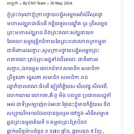
សង្កថា
By
CNV Team
30 May, 2024
ខ្ញុំព្រះករុណាខ្ញុំក្រាបថ្វាយបង្គំសម្តេចអភិសិរីសុគន្ធា
មហាសង្ឃរាជាធិបតី កត្តិឧទ្ទេសបណ្ឌិត បួរ គ្រីសម្តេច
ព្រះមហាសង្ឃរាជ និងព្រះគណៈសង្ឃនាយក
នៃគណៈធម្មយុត្តិកនិកាយនៃព្រះរាជាណាចក្រកម្ពុជា
ជាទីគោរពសក្ការៈ,សូមក្រាបថ្វាយបង្គំសម្តេចព្រះ
រាជាគណៈគ្រប់ព្រះអង្គទាំងពីរគណៈ ជាទីគោរព
សក្ការៈ,ឯកឧត្តម លោកជំទាវ សមាជិក សមាជិកា
ព្រឹទ្ធសភា រដ្ឋសភា សមាជិក សមាជិកា រាជ
រដ្ឋាភិបាលគណៈធិបតី ភ្ញៀវកិត្តិយស សីលវន្ត សីលវតី,
លោកយាយ លោកតា,អ៊ំ ពូ មីង បងប្អូន ប្រជាពលរដ្ឋទាំ
អស់ ជាទីស្រឡាញ់រាប់អាន! ថ្ងៃនេះខ្ញុំមានកិត្តិយស និង
សប្បាយរីករាយដែលបានចូលរួម នៅក្នុង «ពិធីសម្ពោធ
ឆ្លងព្រះធម្មចេតិយទី ១ តម្កល់ព្រះត្រៃបិដក
ឆ្លាក់លើថ្មម៉ាបចំនួន ១ ១៧០ ផ្ទាំង, ផ្លូវបេតុង ៩ ខ្សែ ,