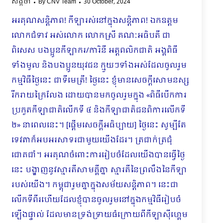
សង្កថា
By
CNV Team
30 October, 2024
អរគុណសន្តិភាព! កីឡារស់នៅក្នុងសន្តិភាព! ឯកឧត្តម
លោកជំទាវ អស់លោក លោកស្រី គណៈអធិបតី ជា
ពិសេស បងប្អូនកីឡាករ/ការិនី អត្តពលិកជាតិ អង្គពិធី
ទាំងមូល និងបងប្អូនយុវជន ក្មួយៗទាំងអស់ដែលចូលរួម
កម្មវិធីថ្ងៃនេះ ជាទីមេត្រី! ថ្ងៃនេះ ខ្ញុំមានសេចក្តីសោមនស្ស
រីករាយក្រៃលែង ដោយបានមកចូលរួមក្នុង «ពិធីបើកការ
ប្រកួតកីឡាជាតិលើកទី ៤ និងកីឡាជាតិជនពិការលើកទី
២» នាពេលនេះ។ [ផ្ដើមសេចក្ដីអធិប្បាយ] ថ្ងៃនេះ សូម្បីតែ
ទេវតាក៏អបអរសាទរជាមួយយើងដែរ។​ ត្រជាក់ត្រជុំ
ជោគជាំ។ អរគុណចំពោះការរៀបចំដែលយើងបានធ្វើថ្ងៃ
នេះ បង្ហាញនូវស្មារតីសាមគ្គីគ្នា ស្មារតីនៃព្រលឹងនៃកីឡា
របស់យើង។ កម្ពុជារួមគ្នាក្នុងសម័យសន្តិភាព។ នេះជា
លើកទីពីរហើយដែលខ្ញុំបានចូលរួមនៅក្នុងកម្មវិធីរៀបចំ
ឡើងផ្ទាល់ ដែលមានទ្រង់ទ្រាយធំក្រោយពីកីឡាស៊ីហ្គេម