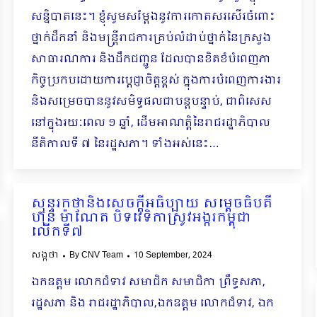
សន្និបាតនេះ។ ខ្ញុំសូមសម្ដែងនូវការកោតសរសើរចំពោះ
ថ្នាក់ដឹកនាំ និងមន្ត្រីរាជការគ្រប់លំដាប់ថ្នាក់នៃក្រសួង
សាធារណការ និងដឹកជញ្ជូន ដែលបានខិតខំបំពេញភា
កិច្ចប្រកបដោយការប្ដេជ្ញាចិត្តខ្ពស់ ក្នុងការបំពេញការងារ
និងសម្រេចបាននូវសមិទ្ធផលជាបន្តបន្ទាប់, ជាពិសេស
នៅក្នុងរយៈពេល ១ ឆ្នាំ, ដើមអាណត្តិនៃរាជរដ្ឋាភិបាល
នីតិកាលទី ៧ នៃរដ្ឋសភា។ ទាំងអស់នេះ…
សុន្ទរកថានិងសេចក្ដីអធិប្បាយ សម្ដេចធិបតី
ហ៊ុន ម៉ាណែត បិទវេទិកាស្រូវអង្ករកម្ពុជា
លើកទី៧
សង្កថា
By
CNV Team
10 September, 2024
ឯកឧត្តម លោកជំទាវ សមាជិក សមាជិកា ព្រឹទ្ធសភា,
រដ្ឋសភា និង រាជរដ្ឋាភិបាល,ឯកឧត្តម លោកជំទាវ, ឯក