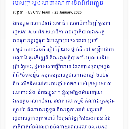
របស់ក្រសួងសាធារណការនិងដឹកជញ្ជូន
សង្កថា
By
CNV Team
23 January, 2025
ឯកឧត្តម លោកជំទាវ សមាជិក សមាជិកានៃព្រឹទ្ធសភា
រដ្ឋសភា សមាជិក សមាជិកា រាជរដ្ឋាភិបាលឯកអគ្គ
រាជទូត អគ្គរដ្ឋទូត នៃបណ្ដាប្រទេសនានា ប្រចាំ
កម្ពុជាគណៈធិបតី ភ្ញៀវកិត្តិយស ថ្នាក់ដឹកនាំ មន្រ្តីរាជការ
បណ្ដាដៃគូអភិវឌ្ឍន៍ និងអង្គសន្និបាតទាំងមូល ជាទីមេ
ត្រី! ថ្ងៃនេះ, ខ្ញុំមានសេចក្ដីរីករាយ ដែលបានចូលរួមក្នុង
ពិធី “បិទសន្និបាតបូកសរុបលទ្ធផលការងារឆ្នាំ ២០២៤
និង លើកទិសដៅការងារឆ្នាំ ២០២៥ របស់ក្រសួងសាធា
រណការ និង ដឹកជញ្ជូន” ។ ខ្ញុំសូមថ្លែងអំណរគុណ
ឯកឧត្ដម លោកជំទាវ, លោក លោកស្រី តំណាងក្រសួង-
ស្ថាប័ន តំណាងអង្គទូត និងអង្គការជាតិ-អន្តរជាតិ
រដ្ឋបាលថ្នាក់ក្រោមជាតិ ដៃគូអភិវឌ្ឍ វិស័យឯកជន និង
ភាគីពាក់ព័ន្ធដែលបានចំណាយពេលវេលាចូលរួមក្នុង