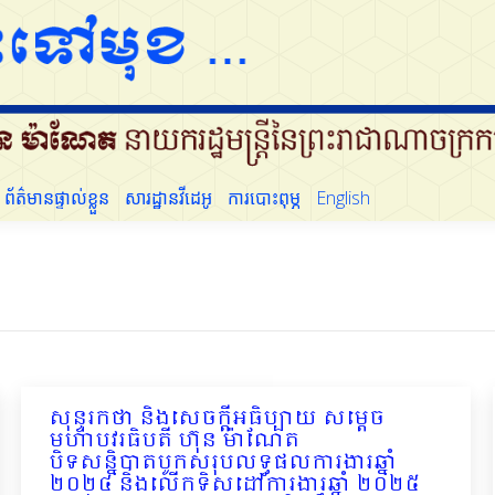
ដើម្បីប្រជាជន
ព័ត៌មានផ្ទាល់ខ្លួន
សារដ្ឋានវីដេអូ
ការបោះពុម្ភ
English
ព័ត៌មានផ្ទាល់ខ្លួន
សារដ្ឋានវីដេអូ
ការបោះពុម្ភ
English
សុន្ទរកថា និងសេចក្ដីអធិប្បាយ សម្ដេច
មហាបវរធិបតី ហ៊ុន ម៉ាណែត
បិទសន្និបាតបូកសរុបលទ្ធផលការងារឆ្នាំ
២០២៤ និងលើកទិសដៅការងារឆ្នាំ ២០២៥