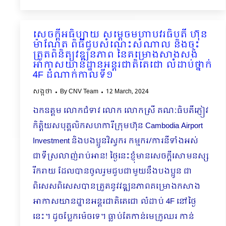
សេចក្ដីអធិប្បាយ សម្ដេចមហាបវរធិបតី ហ៊ុន
ម៉ាណែត ពិធីជួបសំណេះសំណាល និងចុះ
ត្រួតពិនិត្យវឌ្ឍនភាព នៃគម្រោងសាងសង់
អាកាសយានដ្ឋានអន្តរជាតិតេជោ​ លំដាប់ថ្នាក់
4F ដំណាក់កាលទី១
សង្កថា
By
CNV Team
12 March, 2024
ឯកឧត្តម លោកជំទាវ លោក លោកស្រី​ គណៈធិបតីភ្ញៀវ
កិត្តិយសបុគ្គលិកសហការីក្រុមហ៊ុន Cambodia Airport
Investment និងបងប្អូនវិស្វករ កម្មករ/ការនីទាំងអស់
ជាទីស្រលាញ់រាប់អាន! ថ្ងៃនេះខ្ញុំមានសេចក្ដីសោមនស្ស
រីករាយ ដែលបានចូលរួមជួបជាមួយនឹងបងប្អូន ជា
ពិសេសពិសេសបានត្រួតនូវវឌ្ឍនភាពគម្រោងកសាង
អាកាសយានដ្ឋានអន្តរជាតិតេជោ លំដាប់ 4F នៅថ្ងៃ
នេះ។ ដូចប្លែកម៉េចទេ។ ធ្លាប់តែកាន់មេក្រូឈរ កាន់