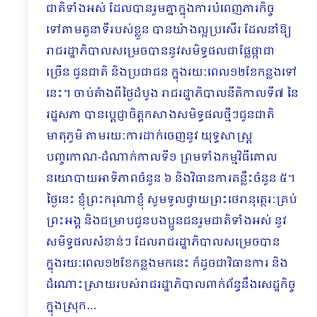
ជាតិទាំងអស់ ដែលបានរួមគ្នាក្នុងការបំពេញភារកិច្ច
ទៅតាមតួនាទីរបស់ខ្លួន ​បានយ៉ាងល្អប្រសើរ ដែលនាំឱ្យ
រាជរដ្ឋាភិបាលសម្រេចបាននូវសមិទ្ធផលជាផ្លែផ្កាជា
ច្រើន ជូនជាតិ និងប្រជាជន ក្នុងរយៈពេល១២ខែកន្លងទៅ
នេះ។​ ចាប់តំាងពីថ្ងៃដំបូង រាជរដ្ឋាភិបាលនីតិកាលទី៧ នៃ
រដ្ឋសភា បានប្តេជ្ញាចិត្តកសាងសមិទ្ធផលថ្មីៗជូនជាតិ
មាតុភូមិ តាមរយៈការដាក់ចេញនូវ យុទ្ធសាស្ត្រ
បញ្ចកោណ-ដំណាក់កាលទី១ ព្រមទាំងកម្មវិធីគោល
នយោបាយអាទិភាពចំនួន ៦ និងវិធានការគន្លឹះចំនួន ៥។
ថ្ងៃនេះ ខ្ញុំព្រះករុណាខ្ញុំ សូមទូលថ្វាយព្រះថេរានុត្ថេរៈគ្រប់
ព្រះអង្គ និងជម្រាបជូនបងប្អូនជនរួមជាតិទាំងអស់ នូវ
សមិទ្ធផលសំខាន់ៗ ដែលរាជរដ្ឋាភិបាលសម្រេចបាន
ក្នុងរយៈពេល១២ខែកន្លងមកនេះ ក៏ដូចជាវិធានការ និង
ដំណោះស្រាយរបស់រាជរដ្ឋាភិបាលពាក់ព័ន្ធនឹងសេដ្ឋកិច្ច
ក្នុងស្រុក…