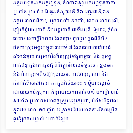
អគ្គរាជទូត-ឯកអគ្គរដ្ឋទូត, តំណាងស្ថាប័នអង្គទូតនានា
ប្រចាំកម្ពុជា និង ដៃគូអភិវឌ្ឍជាតិ និង អន្តរជាតិ,ឯក
ឧត្តម លោកជំទាវ, អ្នកឧកញ៉ា ឧកញ៉ា, លោក លោកស្រី,
ភ្ញៀវកិត្តិយសជាតិ និងអន្តរជាតិ ជាទីមេត្រី! ថ្ងៃនេះ, ខ្ញុំពិត
ជាមានសេចក្តីរីករាយ ដែលបាន​ចូលរួម​ ក្នុង​ពិធីបិទ
វេទិកាស្រូវអង្ករកម្ពុជាលើកទី​ ៧ ដែល​ជាពេលវេលាដ៏
សំខាន់មួយ សម្រាប់វិស័យស្រូវអង្ករកម្ពុជា និង តួអង្គ
ពាក់ព័ន្ធ ​ក្នុងការជួបជុំ ពិនិត្យមើលសមិទ្ធផល កន្លងមក​
និង ពិភាក្សាអំពីបញ្ហាប្រឈម, កាលានុវត្តភាព និង
កំណត់ទិសដៅអនាគត ក្នុងវិស័យនេះ ។ ខ្ញុំ​បាន​ស្តាប់
ដោយ​យកចិត្តទុកដាក់នូវ​របាយការណ៍របស់ ឧកញ៉ា ចាន់
សុឃាំង ប្រធានសហព័ន្ធស្រូវអង្ករកម្ពុជា, អំពីសមិទ្ធផល
ក្នុងរយៈពេល ១០ ឆ្នាំចុងក្រោយ ដែល​មានការរីកចម្រើន
គួរឱ្យកត់សម្គាល់ ។ ជាក់ស្តែង,…