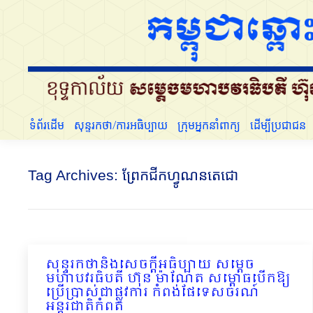
ទំព័រដើម
សុន្ទរកថា/ការអធិប្បាយ
ក្រុមអ្នកនាំពាក្យ
ទំព័រដើម
សុន្ទរកថា/ការអធិប្បាយ
ក្រុមអ្នកនាំពាក្យ
ដើម្បីប្រជាជន
Tag Archives:
ព្រែកជីកហ្វូណនតេជោ
សុន្ទរកថានិងសេចក្ដីអធិប្បាយ សម្ដេច
មហាបវរធិបតី ហ៊ុន ម៉ាណែត សម្ពោធបើកឱ្យ
ប្រើប្រាស់ជាផ្លូវការ កំពង់ផែទេសចរណ៍
អន្តរជាតិកំពត