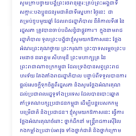
សូមក្រាបថ្វាយបង្គំព្រះថេរានុត្ថេរៈគ្រប់ព្រះអង្គ​ជាទី
សក្ការៈបងប្អូនជនរួមជាតិជាទីស្នេហា! ថ្ងៃនេះ​ ជា
គម្រប់ខួបមួយឆ្នាំ ដែលរាជរដ្ឋាភិបាល នីតិកាលទី៧ នៃ
រដ្ឋសភា ត្រូវបានចាប់បដិសន្ធិជាផ្លូវការ។ ក្នុងនាមរាជ
រដ្ឋាភិបាល ទូលព្រះបង្គំជាខ្ញុំសូមយកឱកាសនេះ ថ្លែង
អំណរព្រះគុណថ្វាយ ព្រះករុណា ព្រះបាទសម្តេចព្រះប
រមនាថ នរោត្តម សីហមុនី ព្រះមហាក្សត្រ នៃ
ព្រះរាជាណាចក្រកម្ពុជា ដែលទ្រង់បានសព្វព្រះរាជ
ហរទ័យ តែងតាំងរាជរដ្ឋាភិបាល បន្ទាប់ពីទទួលបានការ
ផ្តល់សេចក្តីទុកចិត្តពីរដ្ឋសភា និងសូមថ្លែងអំណរគុណ
ដល់ប្រជាពលរដ្ឋទូទាំងប្រទេស ដែលបានបោះឆ្នោត
គាំទ្រគណបក្សប្រជាជនកម្ពុជា ដើម្បីបន្តបេសកកម្ម
បម្រើជាតិ និងប្រជាជន។ ខ្ញុំសូមយកឱកាសនេះ ធ្វើការ
ថ្លែងអំណរគុណចំពោះ ថ្នាក់ដឹកនាំ មន្រ្តីរាជការស៊ីវិល
កងកម្លាំងប្រដាប់អាវុធ ទាំងថ្នាក់ជាតិ និងថ្នាក់ក្រោម