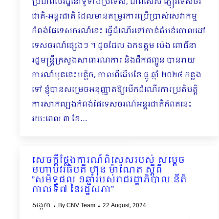
ប្រជាពលរដ្ឋនៅទូទាំងប្រទេស, ជាពិសេស ភ្ញៀវទេសចរ
ជាតិ-អន្តរជាតិ ដែលមានតម្រូវការប្រើប្រាស់សេវាកម្ម
កំពង់ផែទេសចរណ៍នេះ ធ្វើដំណើរទៅកាន់តំបន់គោលដៅ
ទេសចរណ៍ផ្សេងៗ ។ ដូចដែល ឯកឧត្តម ប៉េង ពោធិ៍នា
រដ្ឋមន្ត្រីក្រសួងសាធារណការ និងដឹកជញ្ជូន បានរាយ
ការណ៍មុននេះបន្តិច, កាលពីដើមខែ ធ្នូ ឆ្នាំ ២០២៤ កន្លង
ទៅ ខ្ញុំបានសម្រេចអនុញ្ញាតឱ្យបើកដំណើរការប្រតិបត្តិ
ការសាកល្បងកំពង់ផែទេសចរណ៍អន្តរជាតិកំពតនេះ
រយៈពេល ៣ ខែ…
សេចក្ដីថ្លែងការណ៍ពិសេសរបស់ សម្ដេច
មហាបវរធិបតី ហ៊ុន​ ម៉ាណែត ស្ដីពី
”សមិទ្ធផល ១ឆ្នាំរបស់រាជរដ្ឋាភិបាល នីតិ
កាលទី៧ នៃរដ្ឋសភា”
សង្កថា
By
CNV Team
22 August, 2024