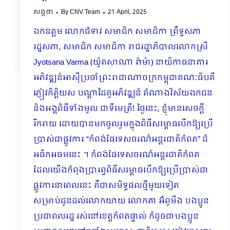
សង្កថា
By
CNV Team
21 April, 2025
ឯកឧត្តម លោកជំទាវ សមាជិក សមាជិកា ព្រឹទ្ធសភា
រដ្ឋសភា, សមាជិក សមាជិកា រាជរដ្ឋាភិបាលលោកស្រី
Jyotsana Varma (យ៉ូតសាណា រ៉ាម៉ា) នាយិកាធនាគារ
អភិវឌ្ឍន៍អាស៊ីប្រចាំព្រះរាជាណាចក្រកម្ពុជាគណៈធិបតី
ភ្ញៀវកិត្តិយស បណ្ដាដៃគូអភិវឌ្ឍន៍ តំណាងវិស័យឯកជន
និងអង្គពិធីទាំងមូល ជាទីមេត្រី! ថ្ងៃនេះ, ខ្ញុំមានសេចក្ដី
រីករាយ ដោយបានមកចូលរួមក្នុងពិធីសម្ពោធបើកឱ្យប្រើ
ប្រាស់ជាផ្លូវការ “កំពង់ផែទេសចរណ៍អន្តរជាតិកំពត” ដ៏
អធិកអធមនេះ ។ កំពង់ផែទេសចរណ៍អន្តរជាតិកំពត
ដែលយើងកំពុងប្រារព្ធពិធីសម្ពោធបើកឱ្យប្រើប្រាស់ជា
ផ្លូវការនាពេលនេះ គឺជាសមិទ្ធផលថ្មីមួយទៀត
សម្រាប់ជូនដល់លោកយាយ លោកតា អ៊ំពូមីង បងប្អូន
ប្រជាពលរដ្ឋ រស់នៅខេត្តកំពតផ្ទាល់ ក៏ដូចជាបងប្អូន