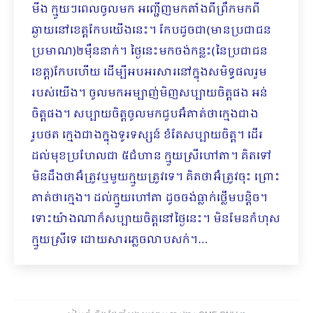
មីង ក្មួយៗពេលចូលមក អញ្ជើញមកតាំងពីព្រឹកមកពី
ឆ្ងាយនៅខេត្តកែបយើងនេះ។ កែបដូចជា(មានប្រជាជន
ប្រមាណ)២ម៉ឺននាក់។ ថ្ងៃនេះមកចង់កន្លះ(នៃប្រជាជន
ខេត្ត)កែបហើយ ដើម្បីអបអរសារនៅក្នុងសមិទ្ធផលរួម
របស់យើង។ ចូលមកអម្បាញ់មិញសប្បាយចិត្តផង អន់
ចិត្តផង។ សប្បាយចិត្តចូលមកជួបអ៊ំគាត់ថាក្មេងជាង
រូបថត ក្មេងជាងក្នុងទូរទស្សន៍ ខំតែសប្បាយចិត្ត។ ដើរ
ដល់មុខប្រហែលជា ៥ជំហាន ក្មួយស្រីហៅតា។ គិតទៅ
មិនដឹងថាអ៊ំត្រូវឬមួយក្មួយត្រូវទេ។ គិតថាអ៊ំត្រូវចុះ ព្រោះ
គាត់ថាក្មេង។ ដល់ក្មួយហៅតា ដូចចង់ធ្លាក់ថ្លើមបន្តិច។
ទោះយ៉ាងណាក៏សប្បាយចិត្តនៅថ្ងៃនេះ។ មិនមែនកំហុស
ក្មួយស្រីទេ ដោយសារភ្លេច​​លាបសក់។…