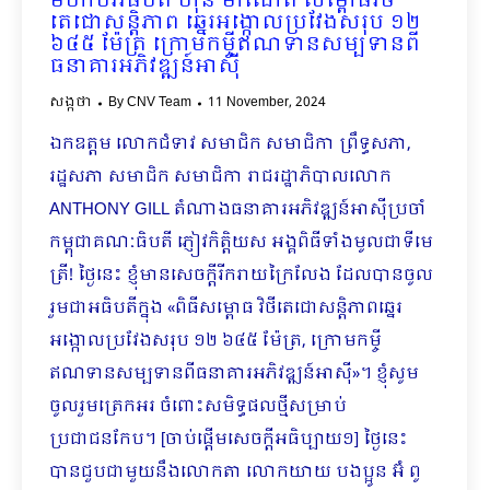
មហាបវរធិបតី ហ៊ុន ម៉ាណែត សម្ពោធវិថី
តេជោសន្តិភាព ឆ្នេរអង្កោលប្រវែងសរុប ១២
៦៤៥ ម៉ែត្រ ក្រោមកម្ចីឥណទានសម្បទានពី
ធនាគារអភិវឌ្ឍន៍អាស៊ី
សង្កថា
By
CNV Team
11 November, 2024
ឯកឧត្តម លោកជំទាវ សមាជិក សមាជិកា ព្រឹទ្ធសភា,
រដ្ឋសភា សមាជិក សមាជិកា រាជរដ្ឋាភិបាលលោក
ANTHONY GILL តំណាងធនាគារអភិវឌ្ឍន៍អាស៊ីប្រចាំ
កម្ពុជាគណៈធិបតី ភ្ញៀវកិត្តិយស អង្គពិធីទាំងមូលជាទីមេ
ត្រី! ថ្ងៃនេះ ខ្ញុំមានសេចក្ដីរីករាយក្រៃលែង ដែលបានចូល
រួមជាអធិបតីក្នុង «ពិធីសម្ពោធ វិថីតេជោសន្តិភាពឆ្នេរ
អង្កោលប្រវែងសរុប ១២ ៦៤៥ ម៉ែត្រ, ក្រោមកម្ចី
ឥណទានសម្បទាន​ពីធនាគារអភិវឌ្ឍន៍អាស៊ី»។ ខ្ញុំសូម
ចូលរួមត្រេកអរ ចំពោះសមិទ្ធផលថ្មីសម្រាប់
ប្រជាជនកែប។ [ចាប់ផ្ដើមសេចក្ដីអធិប្បាយ១] ថ្ងៃនេះ
បានជួបជាមួយនឹងលោកតា លោកយាយ បងប្អូន អ៊ំ ពូ