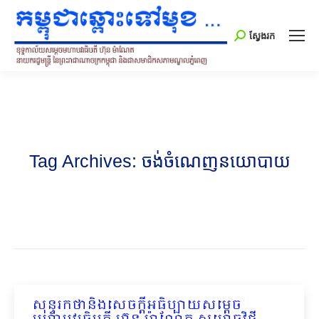
Search:
ស្វែងរក
Tag Archives:
ចង់ចំណេញនយោបាយ
សុន្ទរកថានិងសេចក្ដីអធិប្បាយសម្ដេច