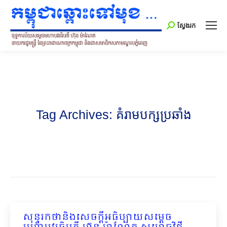
Search:
ស្វែងរក
Tag Archives:
គំរាមបក្សប្រឆាំង
សុន្ទរកថានិងសេចក្ដីអធិប្បាយសម្ដេច