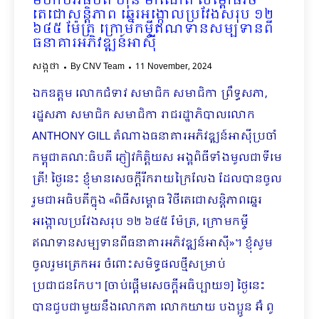
មហាបវរធិបតី ហ៊ុន ម៉ាណែត សម្ពោធវិថី
តេជោសន្តិភាព ឆ្នេរអង្កោលប្រវែងសរុប ១២
៦៤៥ ម៉ែត្រ ក្រោមកម្ចីឥណទានសម្បទានពី
ធនាគារអភិវឌ្ឍន៍អាស៊ី
សង្កថា
By
CNV Team
11 November, 2024
ឯកឧត្តម លោកជំទាវ សមាជិក សមាជិកា ព្រឹទ្ធសភា,
រដ្ឋសភា សមាជិក សមាជិកា រាជរដ្ឋាភិបាលលោក
ANTHONY GILL តំណាងធនាគារអភិវឌ្ឍន៍អាស៊ីប្រចាំ
កម្ពុជាគណៈធិបតី ភ្ញៀវកិត្តិយស អង្គពិធីទាំងមូលជាទីមេ
ត្រី! ថ្ងៃនេះ ខ្ញុំមានសេចក្ដីរីករាយក្រៃលែង ដែលបានចូល
រួមជាអធិបតីក្នុង «ពិធីសម្ពោធ វិថីតេជោសន្តិភាពឆ្នេរ
អង្កោលប្រវែងសរុប ១២ ៦៤៥ ម៉ែត្រ, ក្រោមកម្ចី
ឥណទានសម្បទាន​ពីធនាគារអភិវឌ្ឍន៍អាស៊ី»។ ខ្ញុំសូម
ចូលរួមត្រេកអរ ចំពោះសមិទ្ធផលថ្មីសម្រាប់
ប្រជាជនកែប។ [ចាប់ផ្ដើមសេចក្ដីអធិប្បាយ១] ថ្ងៃនេះ
បានជួបជាមួយនឹងលោកតា លោកយាយ បងប្អូន អ៊ំ ពូ