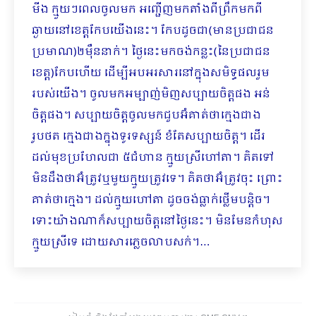
មីង ក្មួយៗពេលចូលមក អញ្ជើញមកតាំងពីព្រឹកមកពី
ឆ្ងាយនៅខេត្តកែបយើងនេះ។ កែបដូចជា(មានប្រជាជន
ប្រមាណ)២ម៉ឺននាក់។ ថ្ងៃនេះមកចង់កន្លះ(នៃប្រជាជន
ខេត្ត)កែបហើយ ដើម្បីអបអរសារនៅក្នុងសមិទ្ធផលរួម
របស់យើង។ ចូលមកអម្បាញ់មិញសប្បាយចិត្តផង អន់
ចិត្តផង។ សប្បាយចិត្តចូលមកជួបអ៊ំគាត់ថាក្មេងជាង
រូបថត ក្មេងជាងក្នុងទូរទស្សន៍ ខំតែសប្បាយចិត្ត។ ដើរ
ដល់មុខប្រហែលជា ៥ជំហាន ក្មួយស្រីហៅតា។ គិតទៅ
មិនដឹងថាអ៊ំត្រូវឬមួយក្មួយត្រូវទេ។ គិតថាអ៊ំត្រូវចុះ ព្រោះ
គាត់ថាក្មេង។ ដល់ក្មួយហៅតា ដូចចង់ធ្លាក់ថ្លើមបន្តិច។
ទោះយ៉ាងណាក៏សប្បាយចិត្តនៅថ្ងៃនេះ។ មិនមែនកំហុស
ក្មួយស្រីទេ ដោយសារភ្លេច​​លាបសក់។…