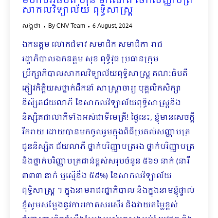
មហាបវរធិបតី ហ៊ុន​ ម៉ាណែត ចែកសញ្ញាបត្រ
សាកលវិទ្យាល័យ ពុទ្ធិសាស្ត្រ
សង្កថា
By
CNV Team
6 August, 2024
ឯកឧត្តម លោកជំទាវ សមាជិក សមាជិកា រាជ
រដ្ឋាភិបាលឯកឧត្តម សុខ ពុទ្ធិវុធ ប្រធានក្រុម
ប្រឹក្សាភិបាលសាកលវិទ្យាល័យពុទ្ធិសាស្ត្រ គណៈធិបតី
ភ្ញៀវកិត្តិយសថ្នាក់ដឹកនាំ​ សាស្រ្តាចារ្យ បុគ្គលិកសិក្សា ​
និសិ្សតជ័យលាភី នៃសាកលវិទ្យាល័យពុទ្ធិសាស្ត្រនិង
និស្សិតជាលាភីទាំងអស់ជាទីមេត្រី! ថ្ងៃនេះ, ខ្ញុំមានសេចក្តី
រីករាយ ដោយបានមកចូលរួមក្នុងពិធីប្រគល់សញ្ញាបត្រ
ជូននិស្សិត ជ័យលាភី ថ្នាក់បរិញ្ញាបត្ររង ថ្នាក់បរិញ្ញាបត្រ
និងថ្នាក់បរិញ្ញាបត្រជាន់ខ្ពស់សរុបចំនួន ៥៦១ នាក់ (នារី
៣៣៣ នាក់ ឬស្មើនឹង​ ៥៩%) នៃសាកលវិទ្យាល័យ
ពុទ្ធិសាស្ត្រ ។ ក្នុងនាមរាជរដ្ឋាភិបាល និងក្នុងនាមខ្ញុំផ្ទាល់
ខ្ញុំសូមសម្តែងនូវការកោតសរសើរ និងវាយតម្លៃខ្ពស់