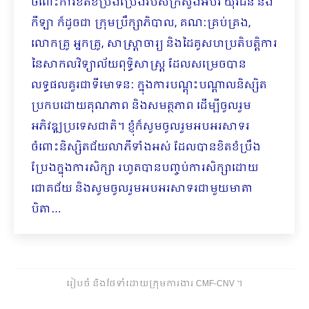
ចំពោះកា​រខិតខំប្រឹងប្រែងរបស់ក្រសួងអប់រំ យុវជន និង
កីឡា ក៏ដូចជា ក្រុមប្រឹក្សាភិបាល, គណៈគ្រប់គ្រង,
លោកគ្រូ អ្នកគ្រូ, សាស្រ្តាចារ្យ និងដៃគូសហប្រតិបត្តិការ
នៃសាកលវិទ្យាល័យពុទ្ធិសាស្ត្រ​ ដែលសម្រេចបាន
លទ្ធផលគួរជាទីមោទនៈ ក្នុងការបណ្តុះបណ្តាលនិស្សិត
ប្រកបដោយគុណភាព និងសមត្ថភាព ដើម្បីចូលរួម
អភិវឌ្ឍប្រទេសជាតិ។ ខ្ញុំ​ក៏សូម​ចូលរួមអបអរសាទរ
ចំពោះនិស្សិតជ័យលាភីទាំងអស់ ដែលបានខិតខំប្រឹង
ប្រែងក្នុងការសិក្សា រហូតបានបញ្ចប់ការសិក្សាដោយ
ជោគជ័យ និងសូមចូលរួមអបអរសាទរជាមួយមាតា
បិតា…
រៀបចំ និងថែទាំដោយក្រុមការងារ CMF-CNV ​។