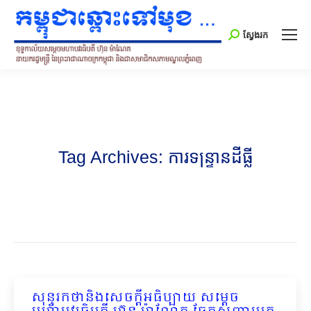
Search:
ស្វែងរក
Tag Archives:
ការទន្ទ្រានដីធ្លី
សុន្ទរកថានិងសេចក្ដីអធិប្បាយ សម្ដេច