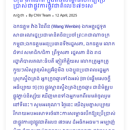
ហ៊ុន ម៉ាណែត ក្នុងពិធីសម្ពោធបើកឱ្យប្រើ
ប្រាស់ជាផ្លូវការផ្លូវជាតិលេខ៧១សេ
សង្កថា
By
CNV Team
12 April, 2025
ឯកឧត្តម វ៉ាង វិនពីន (Wang Wenbin) ឯកអគ្គរដ្ឋទូត
សាធារណរដ្ឋប្រជាមានិតចិនប្រចាំព្រះរាជាណាចក្រ​
កម្ពុជា;ឯកឧត្តមអនុប្រធានទី២រដ្ឋសភា, ឯកឧត្តម លោក
ជំទាវ សមាជិក/ជិកា ព្រឹទ្ធសភា រដ្ឋសភា និង រាជ
រដ្ឋាភិបាលគណៈធិបតី ភ្ញៀវកិត្តិយស លោកគ្រូអ្នកគ្រូ
ក្មួយៗសិស្សានុសិស្សអ៊ំពូមីង បងប្អូនប្រជាពលរដ្ឋអ្នក
ស្រុកស្ទឹងត្រង់ អ្នកក្រូចឆ្មារទាំងអស់ [ចាប់ផ្ដើមសេចក្ដី
អធិប្បាយ ១] (១) ផ្លូវស្ពានស្ទឹងត្រង់ក្រូចឆ្មារ ជានិមិត្តរូប
ផ្លូវភ្ជាប់និស្ស័យ ឃើញមានទាំងអ្នកមកពីមេមត់ចូលរួម
នៅទីនេះ។ សូមអរគុណ។ ថ្ងៃនេះ យើងរួមគ្នាសប្បាយ
រីករាយអបអរសាទរចំពោះការសម្ពោធបើកឱ្យប្រើប្រាស់
ជាផ្លូវការនូវផ្លូវជាតិលេខ ៧១សេ ដ៏អធិកអធម។ អម្បាញ់​