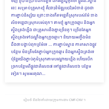
មិញ ខ្ញុំបានប្រាប់ឯកឧត្តម ឯកអគ្គរដ្ឋទូតថា ផ្លូវនេះស្ពាន
នេះ សម្រាប់គ្រួសារខ្ញុំ គឺ(ជា)និមិត្តរូប(ដ៏)សំខាន់ ដូចជា
ការភ្ជាប់និស្ស័យ ព្រោះខាងកើតទន្លេគឺស្រុករបស់ម៉ែ ខាង
លិចទន្លេជាស្រុករបស់ពុក។ តាមខ្ញុំ អ្នកក្រូចឆ្មារ និងអ្នក
ស្ទឹងត្រង់ហ្នឹង ជាគ្រួសារនឹងគ្នាច្រើនគូ។ ច្រើនតែអ្នក
ស្ទឹងត្រង់ទៅដណ្ដឹងអ្នកក្រូចឆ្មារ។ និយាយអញ្ចឹងមិន
ដឹងថាបង្អាប់ពុកឬម៉ែទេ … ការភ្ជាប់ស្ពាន ការកសាងផ្លូវ
បន្ថែម​ មិនត្រឹមតែភ្ជាប់អ្នកក្រូចឆ្មារ និងអ្នកស្ទឹងត្រង់ទេ
ប៉ុន្តែយើងភ្ជាប់ភូមិស្រុកតាមបណ្ដោយហ្នឹង ហើយបើក
ច្រកបន្ថែមពីផ្លូវជាតិលេខ៧ ទៅផ្លូវជាតិលេខ៦ បន្ថែម
ទៀត។ សូមអរគុណ…
រៀបចំ និងថែទាំដោយក្រុមការងារ CMF-CNV ​។