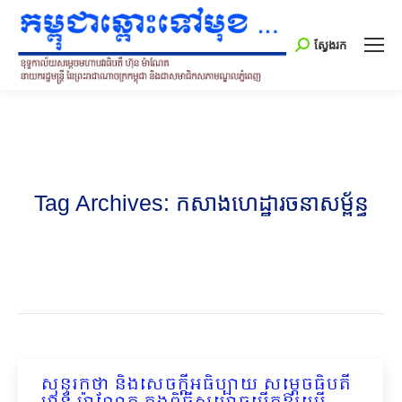
Search:
ស្វែងរក
Tag Archives:
កសាងហេដ្ឋារចនាសម្ព័ន្ធ
សុន្ទរកថា និងសេចក្ដីអធិប្បាយ សម្ដេចធិបតី