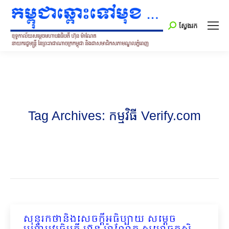
Search:
ស្វែងរក
Tag Archives:
កម្មវិធី Verify.com
សុន្ទរកថានិងសេចក្ដីអធិប្បាយ សម្ដេច