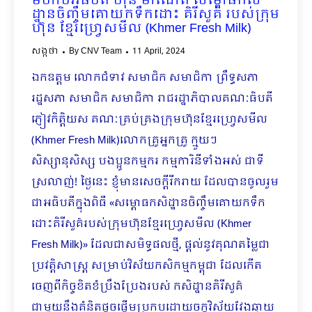
មហាបវរធិបតី ហ៊ុន ម៉ាណែត សម្ពោធ​​កសិ
ដ្ឋានចិញ្ចឹមគោយកទឹកដោះ គិរីសួគ៌ របស់ក្រុម
ហ៊ុន ខ្មែរហ្រ្វេសមីល (Khmer Fresh Milk)
សង្កថា
By
CNV Team
11 April, 2024
ឯកឧត្តម លោកជំទាវ សមាជិក សមាជិកា ព្រឹទ្ធសភា
រដ្ឋសភា សមាជិក សមាជិកា រាជរដ្ឋាភិបាលគណៈធិបតី
ភ្ញៀវកិត្តិយស គណៈគ្រប់គ្រងក្រុមហ៊ុនខ្មែរហ្រ្វេសមីល
(Khmer Fresh Milk)លោកគ្រូអ្នកគ្រូ ក្មួយៗ
សិស្សានុសិស្ស បងប្អូនកម្មករ កម្មការិនីទាំងអស់ ជាទី
ស្រលាញ់! ថ្ងៃនេះ ខ្ញុំមានសេចក្តីរីករាយ ដែលបានចូលរួម
ជាអធិបតីក្នុងពិធី «សម្ពោធ​​កសិដ្ឋានចិញ្ចឹមគោយកទឹក
ដោះគិរីសួគ៌របស់ក្រុមហ៊ុនខ្មែរហ្រ្វេសមីល (Khmer
Fresh Milk)» ដែលជាសមិទ្ធផលថ្មី, ផ្តល់នូវគុណតម្លៃជា
ប្រវត្តិសាស្រ្ត សម្រាប់វិស័យ​កសិកម្ម​កម្ពុជា ដែលកើត
ចេញពីកិច្ចខិតខំប្រឹងប្រែងរបស់ កសិដ្ឋានគិរីសួគ៌​
ជាមួយនឹងគំនិតផ្តួចផ្តើមប្រកបដោយចក្ខុវិស័យវែងឆ្ងាយ