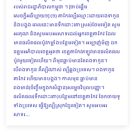
របស់រាជរដ្ឋាភិបាលកម្ពុជា ។ [ចាប់ផ្ដើម
សេចក្ដីអធីប្បាយ១] (១) តាកែវល្បីឈ្មោះដោយពងទាកូន
និងបង្កង ពេលនេះមានទឹកដោះគោស្រស់ថែមទៀត សូម
អរគុណ និងសូមអបអរសាទរដល់អ្នកខេត្តតាកែវ ដែល
មានផលិតផលប៉ូវកម្លាំងបន្ថែមទៀត។ អម្បាញ់មិញ ឯក
ឧត្តមអភិបាលខេត្តអួតថា ខេត្តតាកែវឥឡូវមានផលិតផល
ប៉ូវមួយទៀតហើយ។ ពីមុនធ្លាប់មានតែពងទាកូន។
បើពងទាកូន គឺល្បីណាស់ ល្បីឆ្លងប្រទេស។ ពងទាកូន
តាកែវ ហើយមានបង្កង។ កាលមុន ធ្លាប់មាន
ពងមាន់(ចិញ្ចឹម​ក្នុងកសិដ្ឋាន)សម្ដេចវិបុលបញ្ញា។
ផលិតផល(ទឹកដោះគោ)បន្ថែមនៅខេត្តតាកែវ ចែកចាយទូ
ទាំងប្រ​ទេស ធ្វើឱ្យល្បីស្រុកខ្មែរទៀត។ សូមអបអរ
សាទរ…