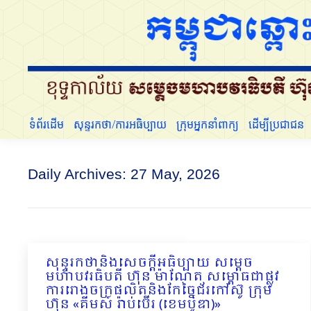
ទំព័រដើម
សុន្ទរកថា/ការអធិប្បាយ
ក្រុមអ្នកនាំពាក្យ
ទំព័រដើម
សុន្ទរកថា/ការអធិប្បាយ
ក្រុមអ្នកនាំពាក្យ
ដើម្បីប្រជាជន
Daily Archives:
27 May, 2026
សុន្ទរកថានិងសេចក្ដីអធិប្បាយ សម្ដេច
មហាបវរធិបតី ហ៊ុន ម៉ាណែត សម្ពោធជាផ្លូវ
ការរោងចក្រផលិតនិងកែច្នៃជ័រកៅស៊ូ ក្រុម
ហ៊ុន «គីមស៍ រ៉ាប់ប៊ើរ (ខេមបូឌា)»