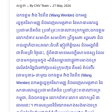
សង្កថា
By
CNV Team
27 May, 2026
ឯកឧត្តម វ៉ាង វិនពីន (Wang Wenbin) ឯកអគ្គ
រដ្ឋទូតវិសាមញ្ញ និងពេញសមត្ថភាព នៃសាធារណរដ្ឋ
ប្រជាមានិតចិន ប្រចាំព្រះរាជាណាចក្រកម្ពុជា;ឯកឧត្តម
លោកជំទាវ សមាជិក សមាជិកា ព្រឹទ្ធសភា រដ្ឋសភា និង
រាជរដ្ឋាភិបាល;គណៈធិបតី ភ្ញៀវកិត្តិយស និងអង្គពិធី
ជាទីមេត្រី! ថ្ងៃនេះ, ខ្ញុំពិតជាមានសេចក្ដីសោមនស្ស ដែល
បានមកចូលរួមក្នុង «ពិធីសម្ពោធជាផ្លូវការរោងចក្រ
ផលិតកែច្នៃជ័រកៅស៊ូរបស់ក្រុមហ៊ុន គីមស៍ រ៉ាប់ប៊ើរ
(ខេមបូឌា)» ជាមួយ ឯកឧត្តម វ៉ាង វិនពីន (Wang
Wenbin) ឯកអគ្គរដ្ឋទូតវិសាមញ្ញ និងពេញសមត្ថភាព នៃ
សាធារណរដ្ឋប្រជាមានិតចិន ប្រចាំព្រះរាជាណាចក្រ
កម្ពុជា, និងឯកឧត្តម លោកជំទាវ លោក លោកស្រី នា
ពេលនេះ។ ការសម្រេចវិនិយោគសាងសង់រោងចក្រ