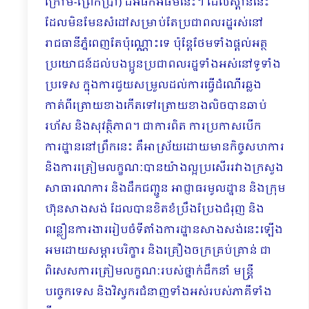
ក្រោម-ព្រែកប្រា) ដ៏អធិកអធមនេះ។ ដែលស្ពាននេះ
ដែលមិនមែនសំដៅសម្រាប់តែប្រជាពលរដ្ឋរស់នៅ
រាជធានីភ្នំពេញតែប៉ុណ្ណោះទេ ប៉ុន្តែថែមទាំងផ្ដល់អត្ថ
ប្រយោជន៍ដល់បងប្អូនប្រជាពលរដ្ឋទាំងអស់នៅទូទាំង
ប្រទេស ក្នុងការជួយសម្រួលដល់ការធ្វើដំណើរឆ្លង
កាត់ពីត្រោយខាងកើតទៅត្រោយខាងលិចបានឆាប់
រហ័ស និងសុវត្ថិភាព។ ជាការពិត ការប្រកាសបើក
ការដ្ឋាននៅព្រឹកនេះ គឺអាស្រ័យដោយមានកិច្ចសហការ
និងការត្រៀមលក្ខណៈបានយ៉ាងល្អប្រសើររវាងក្រសួង
សាធារណការ និងដឹកជញ្ជូន អាជ្ញាធរមូលដ្ឋាន និងក្រុម
ហ៊ុនសាងសង់ ដែលបានខិតខំប្រឹងប្រែងជំរុញ និង
ពន្លឿនការងាររៀបចំទីតាំងការដ្ឋានសាងសង់នេះឡើង
អមដោយសម្ភារបរិក្ខារ និងគ្រឿងចក្រគ្រប់គ្រាន់ ជា
ពិសេសការត្រៀមលក្ខណៈរបស់ថ្នាក់ដឹកនាំ មន្ត្រី
បច្ចេកទេស និងវិស្វករជំនាញទាំងអស់របស់ភាគីទាំង