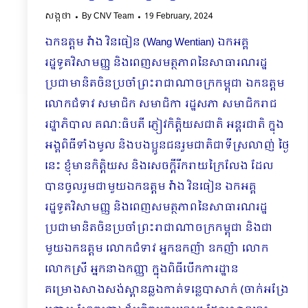
សង្កថា
By
CNV Team
19 February, 2024
ឯកឧត្តម វ៉ាង វិនធៀន (Wang Wentian) ឯកអគ្គ
រដ្ឋទូតវិសាមញ្ញ និងពេញសមត្ថភាពនៃសាធារណរដ្ឋ
ប្រជាមានិតចិនប្រចាំព្រះរាជាណាចក្រកម្ពុជា ឯកឧត្តម
លោកជំទាវ សមាជិក សមាជិកា រដ្ឋសភា សមាជិករាជ
រដ្ឋាភិបាល គណៈធិបតី ភ្ញៀវកិត្តិយសជាតិ អន្តរជាតិ ក្នុង
អង្គពិធីទាំងមូល និងបងប្អូនជនរួមជាតិជាទីស្រលាញ់ ថ្ងៃ
នេះ ខ្ញុំមានកិត្តិយស និងសេចក្ដីរីករាយក្រៃលែង ដែល
បានចូលរួមជាមួយឯកឧត្តម វ៉ាង វិនធៀន ឯកអគ្គ
រដ្ឋទូតវិសាមញ្ញ និងពេញសមត្ថភាពនៃសាធារណរដ្ឋ
ប្រជាមានិតចិនប្រចាំព្រះរាជាណាចក្រកម្ពុជា និងជា
មួយឯកឧត្តម លោកជំទាវ អ្នកឧកញ៉ា ឧកញ៉ា លោក
លោកស្រី អ្នកនាងកញ្ញា ក្នុងពិធីបើកការដ្ឋាន
គម្រោងសាងសង់ស្ពានឆ្លងកាត់ទន្លេបាសាក់ (ចាក់អង្រែ