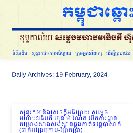
ទំព័រដើម
សុន្ទរកថា/ការអធិប្បាយ
ក្រុមអ្នកនាំពាក្យ
ទំព័រដើម
សុន្ទរកថា/ការអធិប្បាយ
ក្រុមអ្នកនាំពាក្យ
ដើម្បីប្រជាជន
Daily Archives:
19 February, 2024
សុន្ទរកថានិងសេចក្ដីអធិប្បាយ សម្ដេច
មហាបវរធិបតី ហ៊ុន ម៉ាណែត បើកការដ្ឋាន
គម្រោងសាងសង់ស្ពានឆ្លងកាត់ទន្លេបាសាក់
(ចាក់អង្រែក្រោម-ព្រែកប្រា)