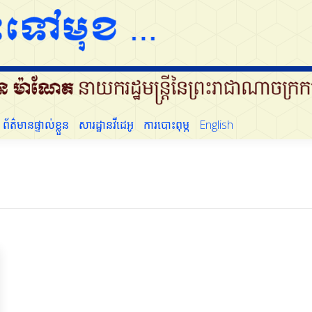
ដើម្បីប្រជាជន
ព័ត៌មានផ្ទាល់ខ្លួន
សារដ្ឋានវីដេអូ
ការបោះពុម្ភ
English
ព័ត៌មានផ្ទាល់ខ្លួន
សារដ្ឋានវីដេអូ
ការបោះពុម្ភ
English