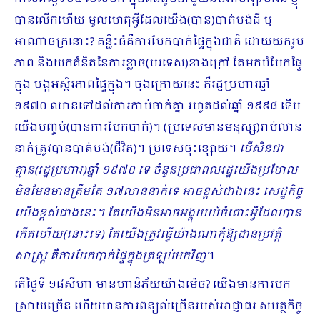
បានលើកហើយ មូលហេតុអ្វីដែលយើង(បាន)បាត់បង់ដី ឬ
អាណាចក្រនោះ? គន្លឹះធំគឺការបែកបាក់ផ្ទៃក្នុងជាតិ ដោយយករូប
ភាព និងយកគំនិតនៃការខ្លាច(បរ​ទេស)ខាងក្រៅ តែមកបំបែកផ្ទៃ
ក្នុង បង្កអស្ថិរភាពផ្ទៃក្នុង។ ចុងក្រោយនេះ គឺរដ្ឋប្រហារឆ្នាំ
១៩៧០ ឈានទៅដល់ការកាប់ចាក់គ្នា រហូតដល់ឆ្នាំ ១៩៩៨ ទើប
យើងបញ្ចប់(បានការបែកបាក់)។ (ប្រទេសមានមនុស្ស)រាប់លាន
នាក់ត្រូវបានបាត់បង់(ជីវិត)។ ប្រទេសចុះខ្សោយ។
បើសិនជា
គ្មាន(រដ្ឋប្រហារ)ឆ្នាំ ១៩៧០ ទេ ចំនួនប្រជាពលរដ្ឋយើងប្រហែល
មិនមែនមានត្រឹមតែ ១៧លាននាក់ទេ អាចខ្ពស់ជាងនេះ សេដ្ឋកិច្ច
យើងខ្ពស់ជាងនេះ។ តែយើងមិនអាចអង្គុយយំចំពោះអ្វីដែលបាន
កើតហើយ(នោះទេ) តែយើងត្រូវធ្វើយ៉ាងណាកុំឱ្យដានប្រវត្តិ
សាស្រ្ត គឺការបែកបាក់ផ្ទៃក្នុងត្រឡប់មកវិញ
។
តើថ្ងៃទី ១៨សីហា មានហានិភ័យយ៉ាងម៉េច? យើងមានការបក
ស្រាយច្រើន ហើយមានការពន្យល់ច្រើនរបស់អាជ្ញាធរ សមត្ថកិច្ច