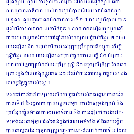
ផ្សព្វផ្សាយ ច្បាប់ ការផ្តល់ការពិគ្រោះយោបល់ផ្នែកច្បាប់ គឺជា
សកម្មភាពអាទិភាព របស់រាជរដ្ឋាភិបាលដែលមានកំណត់ក្នុង
យុទ្ធសាស្ត្របញ្ចកោណដំណាក់កាលទី ១ ។ រាជរដ្ឋាភិបាល បាន
ផ្តល់ថវិកាដល់គណៈមេធាវីចំនួន ២ ៩០០ លានរៀលក្នុងមួយឆ្នាំ
តាមរយៈកញ្ចប់ថវិកាប្រចាំឆ្នាំរបស់ក្រសួងយុត្តិធម៌ចំនួន ២ ៦០០
លានរៀល និង កញ្ចប់ ថវិការបស់ក្រុមប្រឹក្សាជាតិកម្ពុជា ដើម្បី
ស្ត្រីចំនួន ៣០០ លានរៀល សម្រាប់ជួយការពារក្តី និង ពិគ្រោះ
យោបល់ផ្នែកច្បាប់ដល់ជនក្រីក្រ ស្ត្រី និង ក្មេងស្រីក្រីក្រ ដែលរង
គ្រោះក្នុងអំពើហិង្សាផ្លូវភេទ និង អំពើបំពានលើសិទ្ធិ កិត្តិយស និង
សេចក្តីថ្លៃថ្នូររបស់ស្ត្រី ។
ទិសដៅការងារកែទម្រង់វិស័យយុត្តិធម៌របស់រាជរដ្ឋាភិបាលនីតិ
កាលទី ៧ នៃរដ្ឋសភា បានបន្តចាត់ទុក “ការកែទម្រង់ច្បាប់ និង
ប្រព័ន្ធយុត្តិធម៌” ជាការងារអាទិភាព និង បានរៀបចំការងារកែ-
ទម្រង់នេះជាមុំមួយដ៏សំខាន់ក្នុងចំណោមមុំទាំង ៥ ដែលបង្កើត
បានជាស្នូលនៃ យុទ្ធសាស្ត្របញ្ច-កោណ-ដំណាក់កាលទី ១ ដែល