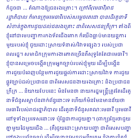
ក៏ដូចជា … តំណាងឱ្យជនរងគ្រោះ។
ក្រៅពី(មេធាវី)រាជ
រដ្ឋាភិបាល ក៏មានក្រុមមេធាវីរបស់សម្ដេចតេជោ បានដើរតួនាទី
សំខាន់ក្នុងការជួយដល់ជនរងគ្រោះ ជាពិសេសជនក្រីក្រ
។ តាំងពី
ខ្ញុំនៅជាមេបញ្ជាការកងទ័ពជើងគោក ក៏យើងធ្លាប់មានយន្តការ
មួយរបស់ខ្ញុំ ជួយដោះស្រាយទំនាស់/វិវាទផ្សេងៗ របស់ប្រជា
ពលរដ្ឋ។ សមាជិកក្រុមការងារភាគច្រើនគឺសុទ្ធតែតែជាមេធាវី។
ខ្ញុំបានសម្រេចបង្កើតក្រុមអ្នកច្បាប់របស់ខ្ញុំមួយ ដើម្បីបង្កើន
ការជួយបំពេញបន្ថែមការជួយផ្ដល់ការដោះស្រាយវិវាទ ការជួយ
ផ្លូវច្បាប់ដល់ប្រជាជន ជាពិសេសជនងាយរងគ្រោះ និងប្រជាជន
ក្រីក្រ … និយាយបែបនេះ មិនមែនថា នាយករដ្ឋមន្រ្តីត្រូវតែដើរតួ
នាទីជំនួសស្ថាប័នពាក់ព័ន្ធនោះទេ ហើយក៏មិនមែនមានន័យថា
មេធាវីរបស់រាជរដ្ឋាភិបាល ដើរតួនាទីជំនួសគណៈមេធាវី ឬមេធាវី
នៅទូទាំងប្រទេសនោះទេ ប៉ុន្តែជាការជួយគ្នា។ (ពាក្យ)ខ្មែរថាជួយ
គ្នាមួយដៃមួយជើង … (គឺ)ជួយដោះស្រាយបញ្ហា ជាពិសេសបញ្ហា
នៅក្នុងប្រព័ន្ធច្បាប់ ដើម្បីធានានូវសុខដុមនីយកម្ម និងការខិតខំ