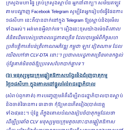
ក្រសួងមហាផ្ទៃ គ្រប់ក្រសួងស្ថាប័ន អ្នកនាំពាក្យ។ សម័យឥឡូវ
តាមបណ្ដាញ Facebook Telegram សូម្បីតែអ្នករៀបចំធ្វើផែនការ
១៨សីហា នេះគឺបានដាក់នៅក្នុង Telegram ឱ្យ(ស្ដាប់និង)មើល
ទាំងអស់។ អត់មានអ្វីលាក់ទេ។ រឿងនេះខុសយ៉ាងម៉េចពី
គោល
គំនិតដើមរបស់ប្រជាពលរដ្ឋភាគច្រើន ដែលបារម្ភអំពីកិច្ចសហ
ប្រតិបត្តិការតំបន់ត្រីកោណអភិវឌ្ឍ កម្ពុជា ឡាវ វៀតណាម ដែល
យើងហៅថា
CLV-DTA
នោះ។ ប្រជាពលរដ្ឋភាគច្រើនមានកង្វល់
ប៉ុន្តែគាត់មិនចង់ឱ្យប្រទេសបែកបាក់គ្នាទេ។
(៦) មនុស្សមួយក្រុមឆ្លៀតឱកាសបង្វែរនិងជំរុញបាតុកម្ម
ថ្ងៃ១៨សីហា ក្នុងគោលដៅផ្ដួលរំលំរាជរដ្ឋាភិបាល
(សំរាប់ពួកគាត់) ការបញ្ចេញមតិគឺដើម្បី​រាជរដ្ឋាភិបាលបានស្ដាប់
និងចាត់វិធានការ ធានាថា កុំឱ្យមានកើតរឿង(បាត់ខេត្ត
ទាំង៤)នេះ។ ប៉ុន្តែ
ពីក្នុងគោលបំណងរៀបចំបាតុកម្មដែលថា
ដើម្បីប្រឆាំង
CLV
មនុស្សមួយក្រុមតូចនោះបានឆ្លៀតឱកាស