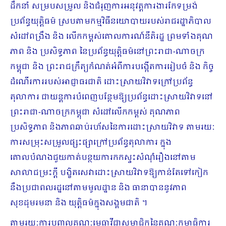
ដឹកនាំ សម្របសម្រួល និងជំរុញការអនុវត្តការងារកែទម្រង់
ប្រព័ន្ធយុត្តិធម៌ ស្របតាមកម្មវិធីនយោបាយរបស់រាជរដ្ឋាភិបាល
សំដៅពង្រឹង និង លើកកម្ពស់គោលការណ៍នីតិរដ្ឋ ព្រមទាំងគុណ
ភាព និង ប្រសិទ្ធភាព នៃប្រព័ន្ធយុត្តិធម៌នៅព្រះរាជា-ណាចក្រ
កម្ពុជា និង ព្រះរាជក្រឹត្យកំណត់អំពីការបង្កើតការរៀបចំ និង កិច្ច
ដំណើរការរបស់អាជ្ញាធរជាតិ ដោះស្រាយវិវាទក្រៅប្រព័ន្ធ
តុលាការ ជាយន្តការបំពេញបន្ថែមឱ្យប្រព័ន្ធដោះស្រាយវិវាទនៅ
ព្រះរាជា-ណាចក្រកម្ពុជា សំដៅលើកកម្ពស់ គុណភាព
ប្រសិទ្ធភាព និងភាពឆាប់រហ័សនៃការដោះស្រាយវិវាទ តាមរយៈ
ការសម្រុះសម្រួលផ្សះផ្សាក្រៅប្រព័ន្ធតុលាការ ក្នុង
គោលបំណងជួយកាត់បន្ថយការកកស្ទះសំណុំរឿងនៅតាម
សាលាជម្រះក្តី បង្ខិតសេវាដោះស្រាយវិវាទឱ្យកាន់តែទៅកៀក
នឹងប្រជាពលរដ្ឋនៅតាមមូលដ្ឋាន និង ធានាបាននូវភាព
សុខដុមរមនា និង យុត្តិធម៌ក្នុងសង្គមជាតិ ។
តាមរយៈការបញ្ចូលគណៈមេធាវីជាសមាជិកនៃគណៈកម្មាធិការ