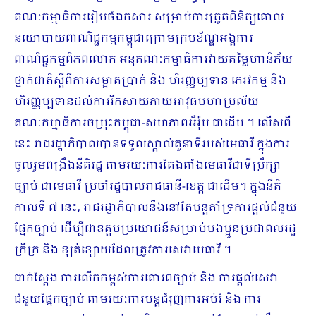
គណៈកម្មាធិការរៀបចំឯកសារ សម្រាប់ការត្រួតពិនិត្យគោល
នយោបាយពាណិជ្ជកម្មកម្ពុជាក្រោមក្របខ័ណ្ឌអង្គការ
ពាណិជ្ជកម្មពិភពលោក អនុគណៈកម្មាធិការវាយតម្លៃហានិភ័យ
ថ្នាក់ជាតិស្តីពីការសម្អាតប្រាក់ និង ហិរញ្ញប្បទាន ភេរវកម្ម និង
ហិរញ្ញប្បទានដល់ការរីកសាយភាយអាវុធមហា​ប្រល័យ
គណៈកម្មាធិការចម្រុះកម្ពុជា-សហភាពអឺរ៉ុប ជាដើម ។ លើសពី
នេះ រាជរដ្ឋាភិបាលបានទទួលស្គាល់តួនាទីរបស់មេធាវី ក្នុងការ
ចូលរួមពង្រឹងនីតិរដ្ឋ តាមរយៈការតែងតាំងមេធាវីជាទីប្រឹក្សា
ច្បាប់ ជាមេធាវី ប្រចាំរដ្ឋបាលរាជធានី-ខេត្ត ជាដើម។ ក្នុងនីតិ
កាលទី ៧ នេះ, រាជរដ្ឋាភិបាលនឹងនៅតែបន្តគាំទ្រការផ្តល់ជំនួយ
ផ្នែកច្បាប់ ដើម្បីជាឧត្តមប្រយោជន៍សម្រាប់បងប្អូនប្រជាពលរដ្ឋ
ក្រីក្រ និង ខ្សត់ខ្សោយដែលត្រូវការសេវាមេធាវី ។
ជាក់ស្តែង ការលើកកម្ពស់ការគោរពច្បាប់ និង ការផ្តល់សេវា
ជំនួយផ្នែកច្បាប់ តាមរយៈការបន្តជំរុញការអប់រំ និង ការ