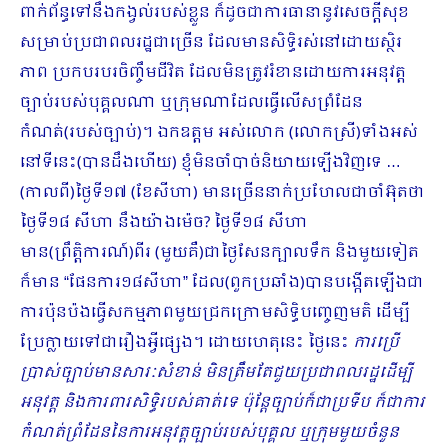
ពាក់ព័ន្ធទៅនឹងកង្វល់របស់ខ្លួន ក៏ដូចជាការធានានូវសេចក្ដីសុខ
សម្រាប់ប្រជាពលរដ្ឋជាច្រើន ដែលមានសិទ្ធិរស់នៅដោយស្ថិរ
ភាព ប្រកបរបរចិញ្ចឹមជីវិត ដែលមិនត្រូវរំខានដោយការអនុវត្ត
ច្បាប់របស់បុគ្គលណា ឬក្រុមណាដែលធ្វើលើសព្រំដែន
កំណត់(របស់ច្បាប់)។ ឯកឧត្តម អស់លោក (លោក​ស្រី)ទាំងអស់
នៅទីនេះ(បានដឹងហើយ) ខ្ញុំមិនចាំបាច់និយាយឡើងវិញទេ …
(កាលពី)ថ្ងៃទី១៧ (ខែសីហា) មានច្រើននាក់ប្រហែលជាចាំអ៊ុតថា
ថ្ងៃទី១៨ សីហា នឹងយ៉ាងម៉េច? ថ្ងៃទី១៨ សីហា
មាន(ព្រឹត្តិការណ៍)ពីរ (មួយគឺ)ជាថ្ងៃសែនក្បាលទឹក និងមួយទៀត
ក៏មាន “ផែនការ១៨សីហា” ដែល(ពួកប្រឆាំង)បានបង្កើតឡើងជា
ការប៉ុនប៉ងធ្វើសកម្មភាពមួយជ្រកក្រោមសិទ្ធិបញ្ចេញមតិ ដើម្បី
ប្រែក្លាយទៅជារឿងអ្វីផ្សេង។ ដោយហេតុនេះ ថ្ងៃនេះ
ការប្រើ
ប្រាស់ច្បាប់មានសារៈសំខាន់ មិនត្រឹមតែជួយប្រជាពលរដ្ឋដើម្បី
អនុវត្ត និងការពារសិទ្ធិរបស់គាត់ទេ ប៉ុន្តែច្បាប់ក៏ជាប្រទីប ក៏ជាការ
កំណត់ព្រំដែននៃការអនុវត្តច្បាប់របស់បុគ្គល ឬក្រុមមួយចំនួន