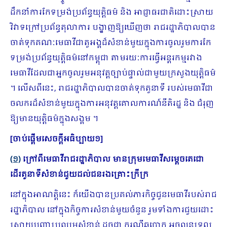
ដឹកនាំការកែទម្រង់ប្រព័ន្ធយុត្តិធម៌ និង អាជ្ញាធរជាតិដោះស្រាយ
វិវាទក្រៅប្រព័ន្ធតុលាការ បង្ហាញឱ្យឃើញថា រាជរដ្ឋាភិបាលបាន
ចាត់ទុកគណៈមេធាវីជាតួអង្គដ៏សំខាន់មួយក្នុងការចូលរួមការកែ
ទម្រង់ប្រព័ន្ធយុត្តិធម៌នៅកម្ពុជា តាមរយៈការធ្វើអន្តរកម្មរវាង
មេធាវីដែលជាអ្នកចូលរួមអនុវត្តច្បាប់ផ្ទាល់ជាមួយក្រសួងយុត្តិធម៌
។ លើសពីនេះ, រាជរដ្ឋាភិបាលបានចាត់ទុកតួនាទី របស់មេធាវីជា
ចលករដ៏សំខាន់មួយក្នុងការអនុវត្តគោលការណ៍នីតិរដ្ឋ និង ជំរុញ
ឱ្យមានយុត្តិធម៌ក្នុងសង្គម ។
[
ចាប់ផ្ដើមសេចក្ដីអធិប្បាយ១
]
(១)
ក្រៅពីមេធាវីរាជរដ្ឋាភិបាល មានក្រុមមេធាវីសម្ដេចតេជោ
ដើរតួនាទីសំខាន់ជួយដល់ជនរងគ្រោះក្រីក្រ
នៅក្នុងអាណត្តិនេះ ក៏យើងបានប្រគល់ភារកិច្ចជូនមេធាវីរបស់រាជ
រដ្ឋាភិបាល នៅក្នុងកិច្ចការសំខាន់មួយចំនួន រួមទាំងការជួយដោះ
ស្រាយបញ្ហាប្រឈមសំខាន់ ដូចជា ករណីឆបោក អចលនទ្រព្យ