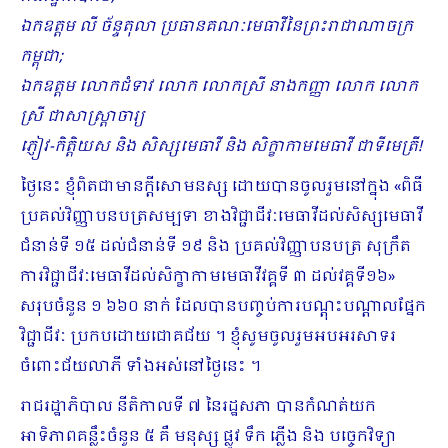
ឯកឧត្តម លី ច័ន្ទតុលា ប្រធានគណៈមេធាវីនៃព្រះរាជាណាចក្រ
កម្ពុជា
;
ឯកឧត្តម លោកជំទាវ
លោក លោកស្រី
នាងកញ្ញា លោក លោក
ស្រី ជាសាស្ត្រាចារ្យ
ភ្ញៀវ-កិត្តិយស និង សិស្សមេធាវី និង សិក្ខាកាមមេធាវី ជាទីមេត្រី!
ថ្ងៃនេះ ខ្ញុំពិតជាមានក្តីសោមនស្ស ដោយបានចូលរួមនៅក្នុង «ពិធី
ប្រគល់វិញ្ញាបនបត្រសម្បទា ខាងវិជ្ជាជីវៈមេធាវីដល់សិស្សមេធាវី
ជំនាន់ទី ១៥ ដល់ជំនាន់ទី ១៩ និង ប្រគល់វិញ្ញាបនបត្រ សុក្រឹត
ការវិជ្ជាជីវៈមេធាវីដល់សិក្ខាកាមមេធាវីវគ្គទី ៣ ដល់វគ្គទី១៦»
សរុបចំនួន ១ ៦៦០ នាក់ ដែលបានបញ្ចប់ការបណ្តុះបណ្តាលផ្នែក
វិជ្ជាជីវៈ ប្រកបដោយជោគជ័យ ។ ខ្ញុំសូមចូលរួមអបអរសាទរ
ចំពោះជ័យលាភី ទាំងអស់នៅថ្ងៃនេះ ។
រាជរដ្ឋាភិបាល នីតិកាលទី ៧ នៃរដ្ឋសភា បានកំណត់យក
អាទិភាពគន្លឹះចំនួន ៥ គឺ មនុស្ស ផ្លូវ ទឹក ភ្លើង និង បច្ចេកវិទ្យា