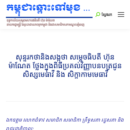
Search:
ស្វែងរក
សុន្ទរកថានិងសង្កថា សម្តេចធិបតី ហ៊ុន
ម៉ាណែត ថ្លែងក្នុងពិធីប្រគល់វិញ្ញាបនបត្រជូន
សិស្សមេធាវី និង សិក្ខាកាមមេធាវី
ឯកឧត្តម លោកជំទាវ សមាជិក សមាជិកា ព្រឹទ្ធសភា រដ្ឋសភា និង
រាជរដ្ឋាភិបាល
;