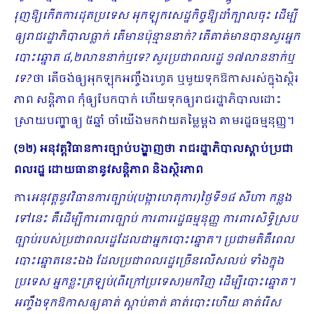
រុញឱ្យកើតការដុតប្រ​ទេស អុកឡុកសេដ្ឋកិច្ចឱ្យដាំក្បាលចុះ ដើម្បី
ឲ្យរាជរដ្ឋាភិបាល​ធ្លាក់ តើមានប៉ុន្មាននាក់? តើគាត់មានបានសួរអ្នក
បោះឆ្នោត ៨,២លាននាក់​ឬទេ? សួរប្រជាពលរដ្ឋ ១៧លាននាក់ឬ
ទេ?
ថា តើចង់ឲ្យអុកឡុកអញ្ចឹងរហូត ឬមួយទុកឱកាសរស់ក្នុងស្ថិរ
ភាព សន្តិភាព កុំឲ្យបែកបាក់ ហើយទុកឲ្យរាជរដ្ឋាភិបាលដោះ
ស្រាយបញ្ហាឲ្យ ៥ឆ្នាំ ចាំយើងមកវាយតម្លៃម្ដង តាមរដ្ឋធម្មនុញ្ញ។
(១២) អនុវត្តវិធានការច្បាប់បង្ហាញថា រាជរដ្ឋាភិបាលស្តាប់ប្រជា
ពលរដ្ឋ ដោយធានានូវសន្តិភាព និងស្ថិរភាព
ការ
អនុវត្តនូវវិធានការច្បាប់(បង្កាហេតុការ)ថ្ងៃទី១៨ សីហា កន្លង
ទៅនេះ គឺដើម្បីការពារច្បាប់ ការពាររដ្ឋធម្មនុញ្ញ ការពារសិទ្ធិស្រប
ច្បាប់របស់ប្រជាពលរដ្ឋដែលជាអ្នកបោះឆ្នោត។ ប្រជាមតិគឺពេល
បោះឆ្នោតនេះឯង ដែលប្រជាពលរដ្ឋច្រើនលើសលប់ ទាំងក្នុង
ប្រទេស អ្នកខ្លះត្រឡប់(ពីក្រៅប្រទេស)មកវិញ ដើម្បីបោះឆ្នោត។
អញ្ចឹងទុកឱកាសឲ្យគាត់ ស្ដាប់គាត់ គាត់បោះហើយ គាត់រើស