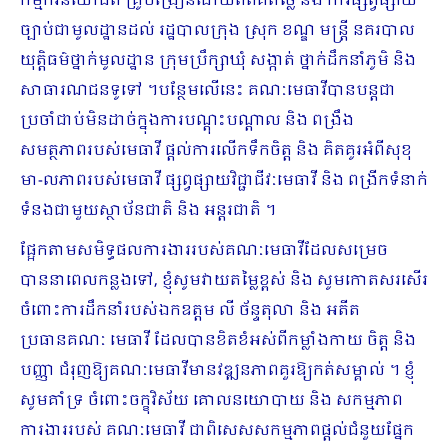
កម្មករនិយោជិត គ្រូបង្រៀនដោយឥតគិតថ្លៃ និង ការផ្សព្វផ្សាយ
ច្បាប់ជាមូលដ្ឋានដល់ រដ្ឋបាលក្រុង ស្រុក ខណ្ឌ មន្ត្រី នគរបាល
យុត្តិធម៌ថ្នាក់មូលដ្ឋាន ក្រុមប្រឹក្សា​ឃុំ សង្កាត់ ថ្នាក់ដឹកនាំភូមិ និង
សាធារណជនទូទៅ ។បន្ថែមលើនេះ គណៈមេធាវីបានបន្តជា
ប្រចាំជាប់មិនដាច់ក្នុងការបណ្តុះបណ្តាល និង ពង្រឹង
សមត្ថភាពរបស់មេធាវី ផ្តល់ការលើកទឹកចិត្ត និង គិតគូរអំពីសុខុ​
មា-លភាពរបស់មេធាវី ផ្សព្វផ្សាយវិជ្ជាជីវៈមេធាវី និង ពង្រីកទំនាក់
ទំនងជាមួយស្ថាប័នជាតិ និង អន្តរជាតិ ។
ផ្អែកតាមសមិទ្ធផលការងាររបស់គណៈមេធាវីដែលសម្រេច
បាននាពេលកន្លងទៅ, ខ្ញុំសូមវាយតម្លៃខ្ពស់ និង សូមកោតសរសើរ
ចំពោះការដឹកនាំរបស់ឯកឧត្តម លី ច័ន្ទតុលា និង អតីត
ប្រធានគណៈ មេធាវី ដែលបានខិតខំអស់ពីកម្លាំងកាយ ចិត្ត និង
បញ្ញា ជំរុញឱ្យគណៈមេធាវីមានវឌ្ឍនភាពគួរឱ្យកត់សម្គាល់ ។ ខ្ញុំ
សូមគាំទ្រ ចំពោះចក្ខុវិស័យ គោលនយោបាយ និង សកម្មភាព
ការងាររបស់ គណៈមេធាវី ជាពិសេសសកម្មភាពផ្តល់ជំនួយផ្នែក