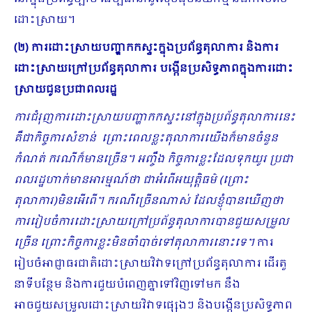
ដោះស្រាយ។
(២) ការដោះស្រាយបញ្ហាកកស្ទះក្នុងប្រព័ន្ធតុលាការ និងការ
ដោះស្រាយក្រៅប្រព័ន្ធតុលាការ បង្កើនប្រសិទ្ធភាពក្នុងការដោះ
ស្រាយជូនប្រជាពលរដ្ឋ
ការជំរុញការដោះស្រាយបញ្ហាកកស្ទះនៅក្នុងប្រព័ន្ធតុលាការនេះ
គឺជាកិច្ចការសំខាន់ ព្រោះពេលខ្លះតុលាការយើងក៏មានចំនួន
កំណត់ ករណីក៏មានច្រើន។ អញ្ចឹង កិច្ចការខ្លះដែលទុកយូរ ប្រជា
ពលរដ្ឋហាក់មានអារម្មណ៍ថា ជាអំពើអយុត្តិធម៌ (ព្រោះ
តុលាការ)មិនអើពើ។ ករណីច្រើនណាស់ ដែលខ្ញុំបានឃើញថា
ការរៀបចំការដោះស្រាយក្រៅប្រព័ន្ធតុលាការបានជួយសម្រួល
ច្រើន ព្រោះកិច្ចការខ្លះមិនចាំបាច់ទៅតុលាការនោះទេ។
ការ
រៀបចំអាជ្ញាធរជាតិដោះស្រាយវិវាទក្រៅប្រព័ន្ធតុលាការ ដើរតួ
នាទីបន្ថែម និងការជួយបំពេញគ្នាទៅវិញទៅមក នឹង
អាចជួយសម្រួលដោះស្រាយវិវាទផ្សេងៗ និងបង្កើនប្រសិទ្ធភាព