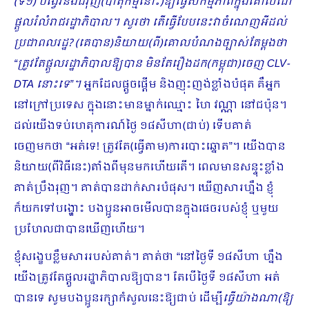
(ទី១) បង្វែរនិងជំរុញ(បាតុកម្មនោះ)ឱ្យធ្វើសកម្មភាពក្នុងគោលដៅ
ផ្ដួលរំលំរាជរដ្ឋាភិបាល។ សួរថា តើធ្វើបែបនេះវាចំណេញអីដល់
ប្រជាពលរដ្ឋ
?
(គេបាន)និយាយ(ពី)គោលបំណងច្បាស់តែម្ដងថា
“ត្រូវតែផ្ដួលរដ្ឋាភិបាលឱ្យបាន មិនតែរឿងដក(កម្ពុជា)ចេញ
CLV-
DTA
នោះទេ”។
អ្នកដែលផ្ដួចផ្ដើម និងញុះញង់ខ្លាំងបំផុត គឺអ្នក
នៅក្រៅប្រទេស ក្នុងនោះមានម្នាក់ឈ្មោះ ហៃ វណ្ណា នៅជប៉ុន។
ដល់យើងទប់ហេតុការណ៍ថ្ងៃ ១៨សីហា(ជាប់) ទើបគាត់
ចេញមកថា “អត់ទេ! ត្រូវតែ(ធ្វើតាម)ការបោះឆ្នោត”។ យើងបាន
និយាយ(ពីវិធីនេះ)តាំងពីមុនមកហើយតើ។ ពេលមានសន្ទុះខ្លាំង
គាត់ប្រឹងរុញ។ គាត់បានដាក់សារបំផុស។ ឃើញសារហ្នឹង ខ្ញុំ
ក៏យកទៅបង្ហោះ បងប្អូនអាចមើលបានក្នុងផេចរបស់ខ្ញុំ ឬមួយ
ប្រហែលជាបានឃើញហើយ។
ខ្ញុំសង្ខេបខ្លឹមសាររបស់គាត់។ គាត់ថា “នៅថ្ងៃទី ១៨សីហា ហ្នឹង
យើងត្រូវតែផ្ដួលរដ្ឋាភិបាលឱ្យបាន។ តែបើថ្ងៃទី ១៨សីហា អត់
បានទេ សូមបងប្អូនរក្សាកំសួលនេះឱ្យជាប់ ដើម្បី
ធ្វើយ៉ាងណា(ឱ្យ