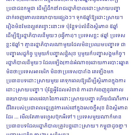
ប្រជាជនកម្ពុជា ដើម្បីដឹកនាំរាជរដ្ឋាភិបាលដោះស្រាយបញ្ហា
ដាក់ចេញគោលនយោបាយផ្សេងៗ។ ទុក៥ឆ្នាំឱ្យដោះស្រាយ។
រឿងមិនមែនល្អឥតខ្ចោះនោះទេ ប៉ុន្តែទប់លំនឹងស្ថិរភាព ៥ឆ្នាំ
ដើម្បីឱ្យរដ្ឋាភិបាលនីមួយៗ (ធ្វើការ)។ ប្រទេសខ្លះ ៤ឆ្នាំ ប្រទេស
ខ្លះ៥ឆ្នាំ។ គ្មានរដ្ឋាភិបាលណាមួយដែលមិនប្រឈមបញ្ហាទេ ជា
បញ្ហាសេដ្ឋកិច្ច ឬមួយក៏បញ្ហាសន្តិសុខ ឬមួយក៏បញ្ហាសង្គមកិច្ច។
រដ្ឋាភិបាលនី​មួយៗ ដែលឡើង(កាន់អំណាច)ដោយការបោះឆ្នោត
មិនថាប្រទេសអាមេរិក មិនថាប្រទេសបារាំង គេឡើងមក
ប្រធានបទដោះស្រាយមួយ គេទុកពេលឱ្យដើម្បីស្ថិរភាពក្នុងការ
ដោះស្រាយបញ្ហា។ ប៉ុន្តែអ្វីដែលសំខាន់ ការដាក់ចេញនូវគោល
នយោបាយ ពេលវេលានៃការដោះស្រាយបញ្ហា ហើយដំណើរការ
ជីវិតរបស់ប្រជាពលរដ្ឋត្រូវការរស់នៅក្នុងសេចក្ដីសុខ និងស្ថិរភាព
ដែរ … មើលតែតាមហ្វេសប៊ុកអីទៅ។ ប្រទេសមួយណាក៏មាន
ប្រធានបទដែលរដ្ឋាភិបាលត្រូវបន្តដោះស្រាយ។ កម្ពុជាដូចគ្នា។