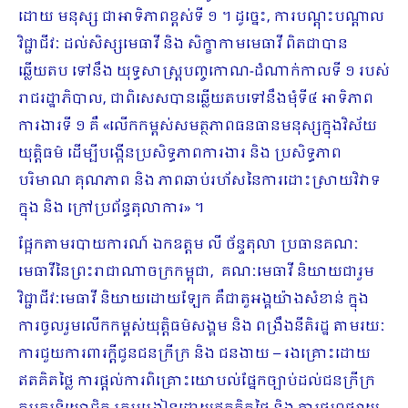
ដោយ មនុស្ស ជាអាទិភាពខ្ពស់ទី ១ ។ ដូច្នេះ, ការបណ្តុះបណ្តាល
វិជ្ជាជីវៈ ដល់សិស្សមេធាវី និង សិក្ខាកាមមេធាវី ពិតជាបាន
ឆ្លើយតប ទៅនឹង យុទ្ធសាស្ត្របញ្ចកោណ-ដំណាក់កាលទី ១ របស់
រាជរដ្ឋាភិបាល, ជាពិសេសបានឆ្លើយតបទៅនឹងមុំទី៤ អាទិភាព
ការងារទី ១ គឺ «លើកកម្ពស់សមត្ថភាពធនធានមនុស្សក្នុងវិស័យ
យុត្តិធម៌ ដើម្បីបង្កើនប្រសិទ្ធភាពការងារ និង ប្រសិទ្ធភាព
បរិមាណ គុណភាព និង ភាពឆាប់រហ័សនៃការដោះស្រាយវិវាទ
ក្នុង និង ក្រៅប្រព័ន្ធតុលាការ» ។
ផ្អែកតាមរបាយការណ៍ ឯកឧត្តម លី ច័ន្ទតុលា ប្រធានគណៈ
មេធាវីនៃព្រះរាជាណាចក្រកម្ពុជា, គណៈមេធាវី និយាយជារួម
វិជ្ជាជីវៈមេធាវី និយាយដោយឡែក គឺជាតួអង្គយ៉ាងសំខាន់ ក្នុង
ការចូលរួមលើកកម្ពស់យុត្តិធម៌សង្គម និង ពង្រឹងនីតិរដ្ឋ តាមរយៈ
ការជួយការពារក្តីជូនជនក្រីក្រ និង ជនងាយ – រងគ្រោះដោយ
ឥតគិតថ្លៃ ការផ្តល់ការពិគ្រោះយោបល់ផ្នែកច្បាប់ដល់ជនក្រីក្រ