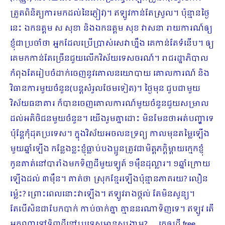
ត្រួតពិនិត្យការមកដល់នៃភ្ញៀវ)។ ឥឡូវកាន់តែស្រួល។ ប៉ុន្មានថ្ងៃ
នេះ ឯកឧត្ដម ស សុខា និងឯកឧត្ដម សុខ វាសនា រាយការណ៍ឲ្យ
ខ្ញុំជាប្រចាំថា អ្នកដែលប្រើប្រាស់សេវាហ្នឹង គេកាន់តែទំនើប។ ឲ្យ
គេមកកាន់តែច្រើនជួយលើកវិស័យទេសចរណ៍។ រាជរដ្ឋាភិបាល
កំពុងតែរៀបចំដាក់ចេញនូវគោលនយោបាយ គោលការណ៍ និង
វិធានការមួយចំនួន(បន្តសំរួលថែមទៀត)។ ថ្ងៃមុន ជួបជាមួយ
វិស័យធនាគារ ក៏បានចេញគោលការណ៍មួយចំនួនជួយសម្រាល
ដល់អតិថិជនមួយចំនួន។ យើងរួមគ្នាដោះ មិនមែនថាអត់បញ្ហាទេ
ប៉ុន្តែកុំដុតប្រទេស។ ក្នុងវិស័យអចលនទ្រព្យ កាលមុនតម្លៃឡើង
មួយឆ្នាំឡើង កន្លែងខ្លះខ្ញុំធ្លាប់បងប្អូនត្រូវជាមិត្តភក្ដិម្ដាយក្មេកខ្ញុំ
កូនគាត់នៅបារាំងមកទិញដីមួយឡូត៍ ១ម៉ឺនដុល្លារ។ ១ឆ្នាំក្រោយ
ឡើងដល់ ៣ម៉ឺន។ គាត់ថា ស្រុកខ្មែរឡើងប៉ុន្មានភាគរយ? លឿន
ម្ល៉េះ? ព្រោះពេលនោះវាឡើង។ ឥឡូវរាងថ្កល់ តែមិនសូន្យ។
តែបើសិនជាបែកបាក់ កាប់ចាក់គ្នា គ្មាននរណាទិញទេ។ ឥឡូវ តើ
អ្នកណាទៅទិញដីនៅប្រទេសមានសង្រ្គាម? … គេឲ្យដី free