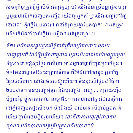
សមត្ថកិច្ចត្រូវធ្វើអ្វី បើមិនអនុវត្តច្បាប់? យើងមិនប្រើបន្លាជួសបន្លា
ឬមួយថាបើគេចេញមកអញ្ចឹង យើងឱ្យអ្នកគាំទ្រយើងចេញទៅវិញ
នោះទេ។ កុំ(ធ្វើបែបនេះ)។ វានាំឱ្យវាយគ្នាបែកបាក់។ វាអត់ត្រូវ
ហើយក៏មិនចាំបាច់ធ្វើបែបហ្នឹង។ អត់ត្រូវច្បាប់។
ទី២៖ យើងអនុវត្តបន្ទន់សិទ្ធិគាត់ត្រឹមកម្រិតណា។ អោយ
បញ្ចេញមតិ តែកុំឱ្យធ្វើសកម្មភាព ព្រោះប៉ះពាល់ដល់បងប្អូនមួយ
ចំនួន។
តាមខ្ញុំសួរថ្ងៃ១៧សីហា មានអ្នកចេញពីក្រុងមួយចំនួន។
មិនមែនចេញទៅសែនក្បាលទឹកទេ គឺម៉ែឪហៅទៅផ្ទះ ប្រយ័ត្ន
ថ្ងៃ១៨សីហា។ យ៉ាងម៉េចរត់ឱ្យហើយ។ មិនខុសពីថ្ងៃ០៩ វិច្ឆិកា
២០១៩ទេ។ មុនបុណ្យអុំទូក និងបុណ្យឯករាជ្យ … ក្រោយហ្នឹង
ប៉ុន្មានថ្ងៃ ខ្ញុំទៅតាកែវបានសួរអ៊ំៗ។ គាត់ថាហៅកូនដែលធ្វើការ
នៅភ្នំ​ពេញមកផ្ទះសិនមក មិនដឹងយ៉ាងម៉េចទេ ម៉ែធ្លាប់ឆ្លងកាត់
ហើយ ធ្លាប់វេចបង្វិចរួចហើយ។
នេះគឺជាការអនុវត្តវិធានការ
ច្បាប់។ យើងបានអនុវត្តត្រឹមត្រូវ ហើយបានទប់