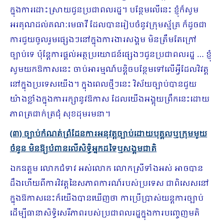
ក្នុងការដោះស្រាយជូនប្រជាពលរដ្ឋ។ បន្ថែមលើនេះ ខ្ញុំក៏សូម
អរគុណដល់គណៈមេធាវី ដែលបានរៀបចំនូវក្រុមស្ម័គ្រ ក៏ដូចជា
ការជួយចូលរួមផ្សេងៗនៅក្នុងការងារសង្គម មិនត្រឹមតែក្រៅ
ច្បាប់ទេ ប៉ុន្តែការផ្ដល់អត្ថប្រយោជន៍ផ្សេងៗជូនប្រជាពលរដ្ឋ … ខ្ញុំ
សូមយកឱកាសនេះ ចាប់អារម្មណ៍បន្ដិចបន្ថែមទៅលើអ្វីដែលវិវត្ត
នៅក្នុងប្រទេសយើង។ ក្នុងពេលថ្មីៗនេះ វិស័យច្បាប់បានជួយ
យ៉ាងខ្លាំងក្នុងការរក្សានូវឱកាស ដែលយើងអង្គុយព្រឹកនេះដោយ
ភាពត្រជាក់ត្រជុំ សុខដុមរមនា។
(៣) ច្បាប់កំណត់ព្រំដែនការអនុវត្តច្បាប់ដោយបុគ្គលឬក្រុមមួយ
ចំនួន មិនឱ្យបំពានលើសិទ្ធិអ្នកដទៃឬសង្គមជាតិ
ឯកឧត្តម លោកជំទាវ អស់លោក លោកស្រីទាំងអស់ អាចបាន
ដឹងហើយពីការវិវត្តនៃសភាពការណ៍របស់ប្រទេស ជាពិសេសនៅ
ក្នុងឱកាសនេះក៏យើងបានឃើញថា កាប្រើប្រាស់យន្តការច្បាប់
ដើម្បីធានាសិទ្ធិសេរីភាពរបស់ប្រជាពលរដ្ឋក្នុងការបញ្ចេញមតិ