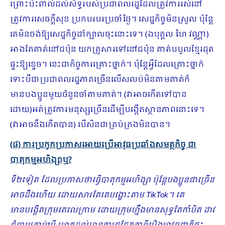
ព្រោះប៉ះពាល់ដល់សិទ្ធរបស់ប្រជាពលរដ្ឋដែលត្រូវការរស់នៅ
ត្រូវការសេចក្ដីសុខ ប្រកបរបរប្រចាំថ្ងៃ។ សេដ្ឋកិច្ចមិនស្រួល ប៉ុន្តែ
គេមិនចង់ឱ្យសេដ្ឋកិច្ចដាំក្បាលចុះនោះទេ។ (ឯបុគ្គល ហៃ វណ្ណា)
អាងតែគាត់នៅជប៉ុន យកគ្រួសារទៅនៅជប៉ុន គាត់បបួលខ្មែរដុត
ផ្ទះឱ្យខ្ទេច។ នេះជាកិច្ចការគ្រោះថ្នាក់។ ប៉ុន្តែអ្វីដែលគ្រោះថ្នាក់
ទោះបីជាប្រជាពលរដ្ឋភាគច្រើនលើសលប់មិនតាមគាត់ក៏
មានបងប្អូនមួយចំនួនចាំតាមគាត់។ (វាអាចកើតទៅបាន
ដោយ)អត់ត្រូវការមនុស្សច្រើនដើម្បីបង្កើតស្ថានភាពនោះទេ។
(វាអាចនឹងកើតបាន) បើសិនជាគ្រប់គ្រងមិនបាន។
(៨) ការប្រកូកប្រកាសអោយប្រើអាវុធប្រឆាំងសមត្ថកិច្ច ជា
បាតុកម្មអហិង្សាឬ?
ទី២ទៀត ដែលប្រកាសថាធ្វើបាតុកម្មអហិង្សា ប៉ុន្តែបងប្អូនជាច្រើន
អាចដឹងហើយ ដោយសារតែគេបង្ហោះតាម
TikTok
។ គេ
មានបង្តើតក្រុមតេលេក្រាម ដោយក្រុមហ្នឹងមានសុទ្ធតែកាំបិត ដាវ