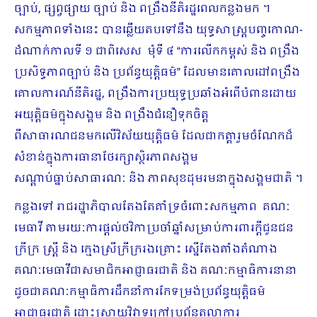
ច្បាប់, ផ្សព្វផ្សាយ ច្បាប់ និង ពង្រឹងនីតិរដ្ឋពេលកន្លងមក ។
សកម្មភាពទាំងនេះ បានឆ្លើយតបទៅនឹង យុទ្ធសាស្ត្របញ្ចកោណ-
ដំណាក់កាលទី ១ ជាពិសេស មុំទី ៤ “ការលើកកម្ពស់ និង ពង្រឹង
ប្រសិទ្ធភាពច្បាប់ និង ប្រព័ន្ធយុត្តិធម៌” ដែលមានគោលដៅពង្រឹង
គោលការណ៍នីតិរដ្ឋ, ពង្រឹងការប្រយុទ្ធប្រឆាំងអំពើបំពានដោយ
អយុត្តិធម៌ក្នុងសង្គម និង ពង្រឹងជំនឿទុកចិត្ត
ពីសាធារណជនមកលើវិស័យយុត្តិធម៌ ដែលជាកត្តារួមចំណែកដ៏
សំខាន់ក្នុងការធានាថែរក្សាស្ថិរភាពសង្គម
សណ្តាប់ធ្នាប់សាធារណៈ និង ភាពសុខដុមរមនាក្នុងសង្គមជាតិ ។
កន្លងទៅ រាជរដ្ឋាភិបាលតែងតែគាំទ្រចំពោះសកម្មភាព គណៈ
មេធាវី តាមរយៈការផ្តល់ថវិកាប្រចាំឆ្នាំសម្រាប់ការពារក្តីជូនជន
ក្រីក្រ ស្ត្រី និង ក្មេងស្រីក្រីក្ររងគ្រោះ ស្នើតែងតាំងតំណាង
គណៈមេធាវីជាសមាជិកអាជ្ញាធរជាតិ និង គណៈកម្មាធិការនានា
ដូចជាគណៈកម្មាធិការដឹកនាំការកែទម្រង់ប្រព័ន្ធយុត្តិធម៌
អាជ្ញាធរជាតិ ដោះស្រាយវិវាទក្រៅប្រព័ន្ធតុលាការ