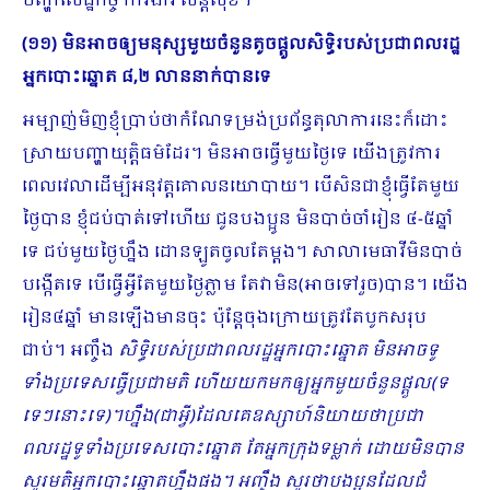
បញ្ហាសេដ្ឋកិច្ច ការងារ សន្តិសុខ។
(១១)
មិនអាចឲ្យមនុស្សមួយ​ចំនួនតូចផ្តួលសិទ្ធិរបស់ប្រជាពលរដ្ឋ
អ្នកបោះឆ្នោត ៨,២ លាននាក់បានទេ
អម្បាញ់មិញខ្ញុំប្រាប់ថាកំណែទម្រង់ប្រព័ន្ធតុលាការនេះក៏ដោះ
ស្រាយបញ្ហាយុត្តិធម៌ដែរ។ មិនអាចធ្វើមួយថ្ងៃទេ យើងត្រូវការ
ពេលវេលាដើម្បីអនុវត្តគោលនយោបាយ។ បើសិនជាខ្ញុំធ្វើតែមួយ
ថ្ងៃបាន ខ្ញុំជប់បាត់ទៅហើយ ជូនបងប្អូន មិនបាច់ចាំរៀន ៤-៥ឆ្នាំ
ទេ ជប់មួយថ្ងៃហ្នឹង ដោនឡូតចូលតែម្ដង។ សាលាមេធាវីមិនបាច់
បង្កើតទេ បើធ្វើអ្វីតែមួយថ្ងៃភ្លាម តែវាមិន(អាចទៅរួច)បាន។ យើង
រៀន៤ឆ្នាំ មានឡើងមានចុះ ប៉ុន្តែចុងក្រោយត្រូវតែបូកសរុប
ជាប់។ អញ្ចឹង
សិទ្ធិរបស់ប្រជាពលរដ្ឋអ្នកបោះឆ្នោត មិនអាចទូ
ទាំងប្រទេសធ្វើប្រជាមតិ ហើយយកមកឲ្យអ្នក​មួយ​ចំនួនផ្ដួល(ទ
ទេៗនោះទេ)។ហ្នឹង(ជាអ្វី)ដែលគេឧស្សាហ៍និយាយថាប្រជា
ពលរដ្ឋទូទាំងប្រទេសបោះឆ្នោត តែអ្នកក្រុងទម្លាក់ ដោយមិនបាន
សួរមតិអ្នកបោះឆ្នោតហ្នឹងផង។ អញ្ចឹង សួរថាបងប្អូនដែលជំ​