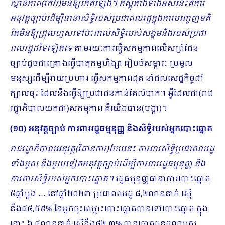
ស្ថានភាព(វឹកវរ)មិនឱ្យកើតឡើង។ ភស្តុតាងទាំងអស់នេះគឺការ
អនុវត្តច្បាប់ដើម្បីធានាសិទ្ធិរបស់ប្រជាពលរដ្ឋក្នុងការបញ្ចេញមតិ
តែមិនឱ្យជ្រុលហួសទៅប៉ះពាល់សិទ្ធិរបស់សង្គមនិងរបស់ប្រជា
ពលរដ្ឋដទៃទៀតទេ
តាមរយៈការធ្វើសកម្មភាពលើសព្រំដែន
ច្បាប់ដូចជាគ្រោងធ្វើបាតុកម្មហិង្សា រៀបចំសម្ភារៈ ប្រមូល
មនុស្សដើម្បីវាយប្រហារ ធ្វើសកម្មភាពដុត នាំដល់សេដ្ឋកិច្ចដាំ
ក្បាលចុះ ដែលនឹងធ្វើឱ្យប្រជាជនកាន់តែលំបាក។ អ្វីដែលជា(រាជ
រដ្ឋាភិបាលយកជា)សកម្មភាព គឺយើងបាន(បង្កា)។
(១០) អនុវត្តច្បាប់ ការពាររដ្ឋធម្មនុញ្ញ និងសិទ្ធិរបស់អ្នកបោះឆ្នោត
រាជរដ្ឋាភិបាលអនុវត្ត(វិធានការ)បែបនេះ ការពារសិទ្ធិប្រជាពលរដ្ឋ
ទាំងមូល និងមួយទៀតអនុវត្តច្បាប់ដើម្បីការ​ពាររដ្ឋធម្មនុញ្ញ និង
ការពារសិទ្ធិរបស់អ្នកបោះឆ្នោត។
រដ្ឋធម្មនុញ្ញធានាការបោះឆ្នោត
៥ឆ្នាំម្ដង … នៅឆ្នាំ២០២៣ ប្រជាពលរដ្ឋ ៨,២លាននាក់ ស្មើ
នឹង៨៤,៥៩% នៃអ្នកចុះឈ្មោះបោះឆ្នោតបានទៅបោះឆ្នោត ក្នុង
នោះ ៦,៤លាននាក់ ស្មើនឹង៨២,៣% បានឆ្នោតជូនគណបក្ស