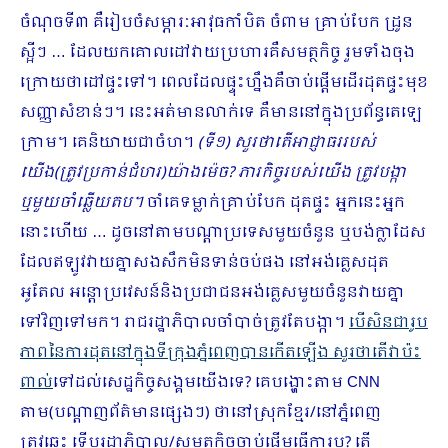
ចំណុចទី៣ គឺរៀបចំសម្ភារៈអាវុធកាំបិត ចំពាម គ្រាប់បែក ដ្រូន
ស្អីៗ … ដែលយកគោលដៅវាយប្រហារគឺសមត្ថកិច្ច រួមទាំងចុង
ក្រោយថាដៅផ្ទះទៅ។ ពេលដែលផ្ទុះហ្នឹងគឺចាប់ផ្ដើមដើរដុតផ្ទះមុខ
សញ្ញាសំខាន់ៗ។ នេះអត់មានលាក់ទេ គឺមាននៅក្នុងប្រព័ន្ធតេឡេ
ក្រាម។ គេនិយាយជាចំហ។
(ទី១) សួរថាតើអាជ្ញាធររបស់
យើង(ត្រូវប្រកាន់ជំហរ)យ៉ាងម៉េច
?
ភារកិច្ចរបស់យើង ត្រូវបង្កា
ឬមួយចាំឆ្លើយតប។
ចាំគេទម្លាក់គ្រាប់បែក ដុតផ្ទះ អ្នកនេះអ្នក
នោះហើយ … ដូចនៅតាមបណ្ដាប្រទេសមួយចំនួន ឬបង់ក្លាដែស
ដែលឥឡូវវាយគ្នាសងសឹកមិនទាន់ចប់ផង នៅអង់គ្លេសដុត
អូតែល អន្តោប្រវេសន៍និងប្រជាជនអង់គ្លេសមួយចំនួនវាយគ្នា
ទៅវិញទៅមក។ រាជរដ្ឋាភិបាលចាំបាច់ត្រូវតែបង្កា។
បើសិនជារូប
ភាពនៃការដុតនៅក្នុងទីក្រុងភ្នំពេញបានកើតឡើង សួរថាតើវាប៉ះ
ពាល់
ទៅដល់សេដ្ឋកិច្ចសង្គមយើងទេ? គេបង្ហោះតាម CNN
តាម(បណ្ដាញព័ត៌មានផ្សេងៗ) ថានៅស្រុកខ្មែរ/នៅភ្នំពេញ
ត្រូវឆេះ ទើបរដ្ឋាភិបាល/សមត្ថកិច្ចចាប់ផ្ដើមធ្វើការឬ? តើ