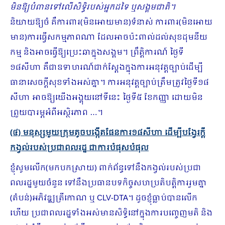
មិនឱ្យបំពានទៅលើសិទ្ធិរបស់អ្នកដទៃ ឬសង្គមជាតិ។
និយាយឱ្យចំ គឺការពារ(មិនអោយមាន)ទំនាស់ ការពារ(មិនអោយ
មាន)ការធ្វើសកម្មភាពណា ដែលអាចប៉ះពាល់ដល់សុខដុមនីយ
កម្ម និងអាចធ្វើឱ្យប្រេះឆាក្នុងសង្គម។ ព្រឹត្តិការណ៍ ថ្ងៃទី
១៨សីហា គឺជាឧទាហរណ៍ជាក់ស្ដែងក្នុងការអនុវត្តច្បាប់ដើម្បី
ធានាសេចក្ដីសុខទាំងអស់គ្នា។ ការអនុវត្តច្បាប់ត្រឹមត្រូវថ្ងៃទី១៨
សីហា អាចឱ្យយើងអង្គុយនៅទីនេះ ថ្ងៃទី៥ ខែកញ្ញា ដោយមិន
ព្រួយបារម្ភអំពីអស្ថិរភាព …។
(៤) មនុស្សមួយក្រុមតូចបង្កើតផែនការ១៨សីហា ដើម្បីបង្វែរក្តី
កង្វល់របស់ប្រជាពលរដ្ឋ ជាការបំផុសបំផុល
ខ្ញុំសូមលើក(មកបកស្រាយ) ពាក់ព័ន្ធទៅនឹងកង្វល់របស់ប្រជា
ពលរដ្ឋមួយចំនួន ទៅនឹងប្រធានបទកិច្ចសហប្រតិ​បត្តិការរួមគ្នា
(តំបន់)អភិវឌ្ឍត្រីកោណ ឬ CLV-DTA។ ដូចខ្ញុំធ្លាប់បានលើក
ហើយ ប្រជាពលរដ្ឋទាំងអស់មានសិទ្ធិនៅក្នុងការបញ្ចេញមតិ និង