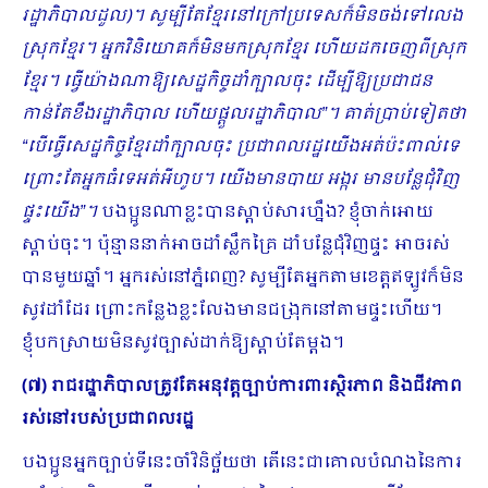
រដ្ឋាភិបាលដួល)។ សូម្បីតែខ្មែរនៅក្រៅប្រទេសក៏មិនចង់ទៅលេង
ស្រុកខ្មែរ។ អ្នកវិនិយោគក៏មិនមកស្រុកខ្មែរ ហើយដកចេញពីស្រុក
ខ្មែរ។ ធ្វើយ៉ាងណាឱ្យសេដ្ឋកិច្ចដាំក្បាលចុះ ដើម្បីឱ្យប្រជាជន
កាន់តែខឹងរដ្ឋាភិបាល ហើយផ្ដួលរដ្ឋាភិបាល”។ គាត់ប្រាប់ទៀតថា
“បើធ្វើសេដ្ឋកិច្ចខ្មែរដាំក្បាលចុះ ប្រជាពលរដ្ឋយើងអត់ប៉ះពាល់ទេ
ព្រោះតែអ្នកធំទេអត់អីហូប។ យើងមានបាយ អង្ករ មានបន្លែជុំវិញ
ផ្ទះយើង”។
បងប្អូនណាខ្លះបានស្ដាប់សារហ្នឹង? ខ្ញុំចាក់អោយ
ស្ដាប់ចុះ។ ប៉ុន្មាននាក់អាចដាំស្លឹកគ្រៃ ដាំបន្លែជុំវិញផ្ទះ អាចរស់
បានមួយឆ្នាំ។ អ្នករស់នៅភ្នំពេញ? សូម្បីតែអ្នកតាមខេត្តឥឡូវក៏មិន
សូវដាំដែរ ព្រោះកន្លែងខ្លះលែងមានជង្រុកនៅតាមផ្ទះហើយ។
ខ្ញុំបកស្រាយមិនសូវច្បាស់ដាក់ឱ្យស្ដាប់តែម្ដង។
(៧) រាជរដ្ឋាភិបាលត្រូវតែអនុវត្តច្បាប់ការពារស្ថិរភាព និងជីវភាព
រស់នៅរបស់ប្រជាពលរដ្ឋ
បងប្អូនអ្នកច្បាប់ទីនេះចាំវិនិច្ឆ័យថា តើនេះជាគោលបំណងនៃការ