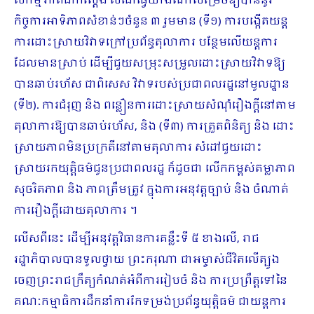
សកម្ម ភាពជាក់ស្តែង សំដៅធ្វើយ៉ាងណាសម្រេចឱ្យបាននូវ
កិច្ចការអាទិភាពសំខាន់ៗចំនួន ៣ រួមមាន (ទី១) ការបង្កើតយន្ត
ការដោះស្រាយវិវាទក្រៅប្រព័ន្ធតុលាការ បន្ថែមលើយន្តការ
ដែលមានស្រាប់ ដើម្បីជួយសម្រុះសម្រួលដោះស្រាយវិវាទឱ្យ
បានឆាប់រហ័ស ជាពិសេស វិវាទរបស់ប្រជាពលរដ្ឋនៅមូលដ្ឋាន
(ទី២). ការជំរុញ និង ពន្លឿនការដោះស្រាយសំណុំរឿងក្តីនៅតាម
តុលាការឱ្យបានឆាប់រហ័ស, និង (ទី៣) ការត្រួតពិនិត្យ និង ដោះ
ស្រាយភាពមិនប្រក្រតីនៅតាមតុលាការ សំដៅជួយដោះ
ស្រាយរកយុត្តិធម៌ជូនប្រជាពលរដ្ឋ ក៏ដូចជា លើកកម្ពស់តម្លាភាព
សុចរិតភាព និង ភាពត្រឹមត្រូវ ក្នុងការអនុវត្តច្បាប់ និង ចំណាត់
ការរឿងក្តីដោយតុលាការ ។
លើសពីនេះ ដើម្បីអនុវត្តវិធានការគន្លឹះទី ៥ ខាងលើ, រាជ
រដ្ឋាភិបាលបានទូលថ្វាយ ព្រះករុណា ជាអម្ចាស់ជីវិតលើត្បូង
ចេញព្រះរាជក្រឹត្យកំណត់អំពីការរៀបចំ និង ការប្រព្រឹត្តទៅនៃ
គណៈកម្មាធិការដឹកនាំការកែទម្រង់ប្រព័ន្ធយុត្តិធម៌ ជាយន្តការ