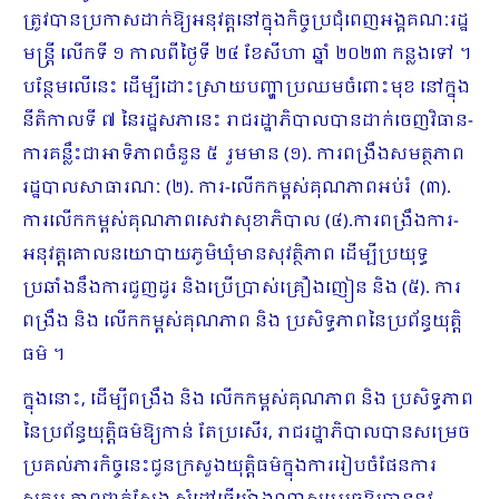
ត្រូវបានប្រកាសដាក់ឱ្យអនុវត្តនៅក្នុងកិច្ចប្រជុំពេញអង្គគណៈរដ្ឋ
មន្ត្រី លើកទី ១ កាលពីថ្ងៃទី ២៤ ខែសីហា ឆ្នាំ ២០២៣ កន្លងទៅ ។
បន្ថែមលើនេះ ដើម្បីដោះស្រាយបញ្ហាប្រឈមចំពោះមុខ នៅក្នុង
នីតិកាលទី ៧ នៃរដ្ឋសភានេះ រាជរដ្ឋាភិបាលបានដាក់ចេញវិធាន-
ការគន្លឹះជាអាទិភាពចំនួន ៥ រួមមាន (១). ការពង្រឹងសមត្ថភាព
រដ្ឋបាលសាធារណៈ (២). ការ-លើកកម្ពស់គុណភាពអប់រំ (៣).
ការលើកកម្ពស់គុណភាពសេវាសុខាភិបាល (៤).ការពង្រឹងការ-
អនុវត្តគោលនយោបាយភូមិឃុំមានសុវត្ថិភាព ដើម្បីប្រយុទ្ធ
ប្រឆាំងនឹងការជួញដូរ និងប្រើប្រាស់គ្រឿងញៀន និង (៥). ការ
ពង្រឹង និង លើកកម្ពស់គុណភាព និង ប្រសិទ្ធភាពនៃប្រព័ន្ធយុត្តិ
ធម៌ ។
ក្នុងនោះ, ដើម្បីពង្រឹង និង លើកកម្ពស់គុណភាព និង ប្រសិទ្ធភាព
នៃប្រព័ន្ធយុត្តិធម៌ឱ្យកាន់ តែប្រសើរ, រាជរដ្ឋាភិបាលបានសម្រេច
ប្រគល់ភារកិច្ចនេះជូនក្រសួងយុត្តិធម៌ក្នុងការរៀបចំផែនការ