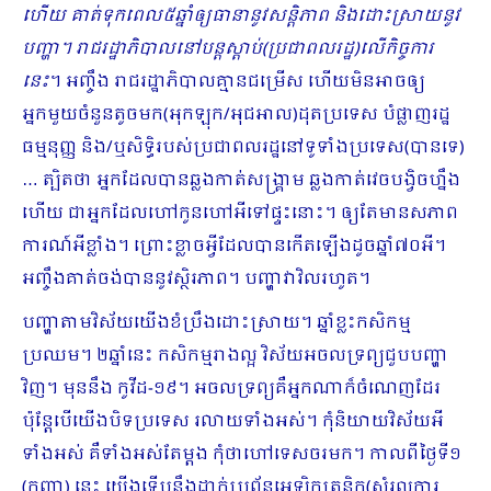
ហើយ គាត់ទុកពេល៥ឆ្នាំឲ្យធានានូវសន្តិភាព និងដោះស្រាយនូវ
បញ្ហា។ រាជរដ្ឋាភិបាលនៅបន្តស្ដាប់(ប្រជាពលរដ្ឋ)លើកិច្ចការ
នេះ
។ អញ្ចឹង រាជរដ្ឋាភិបាលគ្មានជម្រើស ហើយមិនអាចឲ្យ
អ្នកមួយចំនួនតូចមក(អុកឡុក/អុជអាល)ដុតប្រទេស បំផ្លាញរដ្ឋ
ធម្មនុញ្ញ និង/ឬសិទ្ធិរបស់ប្រ​ជា​ពលរដ្ឋនៅទូទាំងប្រទេស(បានទេ)
… ត្បិតថា អ្នកដែលបានឆ្លងកាត់សង្រ្គាម ឆ្លងកាត់វេចបង្វិចហ្នឹង
ហើយ ជាអ្នកដែលហៅកូនហៅអីទៅផ្ទះនោះ។ ឲ្យតែមានសភាព
ការណ៍អីខ្លាំង។ ព្រោះខ្លាចអ្វីដែលបានកើតឡើងដូចឆ្នាំ៧០អី។
អញ្ចឹងគាត់ចង់បាននូវស្ថិរភាព។ បញ្ហាវាវិលរហូត។
បញ្ហាតាមវិស័យយើងខំប្រឹងដោះស្រាយ។ ឆ្នាំខ្លះកសិកម្ម
ប្រឈម។ ២ឆ្នាំនេះ កសិកម្មរាងល្អ វិស័យអចលទ្រព្យជួបបញ្ហា
វិញ។ មុននឹង កូវីដ-១៩។ អចលទ្រព្យគឺអ្នកណាក៏ចំណេញដែរ
ប៉ុន្តែបើយើងបិទប្រទេស រលាយទាំងអស់។ កុំនិយាយវិស័យអី
ទាំងអស់ គឺទាំងអស់តែម្ដង កុំថាហៅទេសចរមក។ កាលពីថ្ងៃទី១
(កញ្ញា) នេះ យើងទើបនឹងដាក់ប្រព័ន្ធអេឡិកត្រូនិក(សំរួលការ