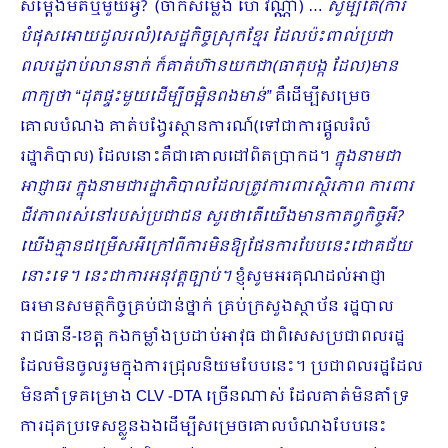
សម្ដែងមតិឬមួយអ្វី? (ចាក់សម្លេង ហៃ វណ្ណា) …
សូម្បីតែ(ការ
បំផុសអោយដួលរលំ)សេដ្ឋកិច្ចស្រុកខ្មែរ ដែលប៉ះពាល់ប្រជា
ពលរដ្ឋរាប់លាននាក់ ក៏គាត់ហ៊ានយកជា(ធាតុបង្ក ដែល)មាន
ពាក្យថា “ដុតផ្ទះមួយដើម្បីចម្អិនពងមាន់”
គឺដើម្បីសម្រេច
គោលបំណង គាត់បង្វែរស្ថានការណ៍(ទៅជាការផ្តួលរំលំ
រដ្ឋាភិបាល) ដែលនោះគឺជាគោលដៅពិតប្រាកដ។
ក្នុងនាមជា
អាជ្ញាធរ ក្នុងនាមជារដ្ឋាភិបាលដែលត្រូវការពារស្ថិរភាព ការពារ
ជីវភាពរស់នៅរបស់ប្រជាជន សួរថាតើយើងមានកាតព្វកិច្ចអី
?
យើងគ្មានជម្រើសអីក្រៅពីការមិនឱ្យផែនការបែបនេះជោគជ័យ
នោះទេ។ នេះជាការអនុវត្តច្បាប់។
ខ្ញុំសូមអរគុណដល់អាជ្ញា
ធរមានសមត្ថកិច្ចគ្រប់ជាន់ថ្នាក់ គ្រប់ក្រសួងស្ថាប័ន រដ្ឋបាល
រាជធានី-ខេត្ត កងកម្លាំងប្រដាប់អា​វុធ ជាពិសេសប្រជាពលរដ្ឋ
ដែលមិនចូលរួមក្នុងការជ្រុលនិយមបែបនេះ។ ប្រជាពលរដ្ឋដែល
មិនគាំទ្រគម្រោង CLV -DTA ច្រើនណាស់ ដែលគាត់មិនគាំទ្រ
ការដុតប្រទេសខ្លួនឯងដើម្បីសម្រេចគោលបំណងបែបនេះ