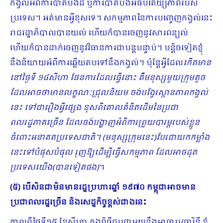
កង្វល់អំពីការបាត់បង់ដី ឬការបាត់បង់អធិបតេយ្យភាពរបស់
ប្រទេស។ អត់មានអ្វីខុសទេ។ សកម្មភាពនៃការបញ្ចេញកង្វល់នេះ
រាជរដ្ឋាភិបាលបានយល់ ហើយក៏បានចេញនូវសារពន្យល់
ហើយក៏បានដាក់ចេញនូវវិធានការជាបន្តបន្ទាប់។ បន្ដិចទៀតខ្ញុំ
នឹងនិយាយអំពីការឆ្លើយតបទៅនឹងកង្វល់។ ប៉ុន្តែអ្វីដែល
កើតមាន
នៅថ្ងៃទី ១៨សីហា ផែនការដែលធ្វើនោះ គឺមនុស្សមួយក្រុមតូច
ដែលអាចថាមានលក្ខណៈជ្រុលនិយម ចង់បង្វែរស្ថានភាពកង្វល់
នេះ ទៅជារឿងអ្វីផ្សេង ខុសពីគោលគំនិតដើមនៃប្រជា
ពលរដ្ឋភាគច្រើន ដែលចង់បង្ហាញអំពីការព្រួយបារម្ភរបស់ខ្លួន
ចំពោះអនាគតប្រទេសជាតិ។ (មនុស្សក្រុមនេះ)បែរជាយកកម្លាំង
នេះទៅបំផុសបំផុល រុញឱ្យដើម្បីធ្វើសកម្មភាព ដែលអាចដុត
ប្រទេសយើង(បានទៀតផង)
។
(៥) បើសិនជាមិនមានរដ្ឋប្រហារឆ្នាំ ១៩៧០ កម្ពុជាអាចមាន
ប្រជាពលរដ្ឋច្រើន និងសេដ្ឋកិច្ចខ្ពស់ជាងនេះ
កាលពីថ្ងៃទី១៥ ខែសីហា ក្នុងពិធីជួបជាមួយនឹងអាចារ្យ/ចារិនី ខ្ញុំ