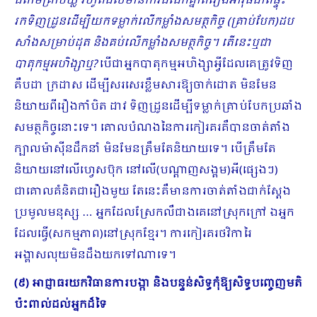
ជំពាមគ្រាប់ឃ្លី រហូតដល់មានការជជែកគ្នាពីរឿងអាវុធជាតិផ្ទុះ
រកទិញដ្រូនដើម្បីយកទម្លាក់លើកម្លាំងសមត្ថកិច្ច (គ្រាប់បែក)ដប
សាំងសម្រាប់ដុត និងគប់លើកម្លាំងសមត្ថកិច្ច។ តើនេះឬជា
បាតុកម្មអហិង្សាឬ
?
បើជាអ្នកបាតុកម្មអហិង្សាអ្វីដែលគេត្រូវទិញ
គឺបដា ក្រដាស ដើម្បីសរសេរខ្លឹមសារឱ្យចាក់ដោត មិនមែន
និយាយពីរឿងកាំបិត ដាវ ទិញដ្រូនដើម្បីទម្លាក់គ្រាប់បែកប្រឆាំង
សមត្ថកិច្ចនោះទេ។ គោលបំណងនៃការកៀរគរគឺបានចាត់តាំង
ក្បាលម៉ាស៊ីនដឹកនាំ មិនមែនត្រឹមតែនិយាយទេ។ បើត្រឹមតែ
និយាយនៅលើហ្វេសប៊ុក នៅលើ(បណ្ដាញសង្គម)អី(ផ្សេងៗ)
ជាគោលគំនិតជារឿងមួយ តែនេះគឺមានការចាត់តាំងជាក់ស្ដែង
ប្រមូលមនុស្ស … អ្នកដែលស្រែកលឺជាងគេនៅស្រុកក្រៅ ឯអ្នក
ដែលធ្វើ(សកម្មភាព)នៅស្រុកខ្មែរ។ ការកៀរគរថវិការៃ
អង្គាសលុយមិនដឹងយកទៅណាទេ។
(៩) អាជ្ញាធរយកវិធានការបង្កា និងបន្ទន់សិទ្ធកុំឱ្យសិទ្ធបញ្ចេញមតិ
ប៉ះពាល់ដល់អ្នកដ៏ទៃ