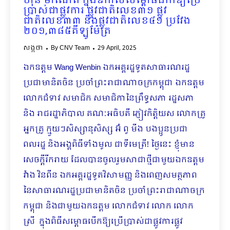
ហ៊ុន ម៉ាណែត ក្នុងឱកាសសម្ពោធដាក់ឱ្យប្រើ
ប្រាស់ជាផ្លូវការ ផ្លូវជាតិលេខ៣១ ផ្លូវ
ជាតិលេខ៣៣ និងផ្លូវជាតិលេខ៤១ ប្រវែង
២០១,៣៨៥គីឡូម៉ែត្រ
សង្កថា
By
CNV Team
29 April, 2025
ឯកឧត្តម Wang Wenbin ឯកអគ្គរដ្ឋទូតសាធារណរដ្ឋ
ប្រជាមានិតចិន ប្រចាំព្រះរាជាណាចក្រកម្ពុជា ឯកឧត្តម
លោកជំទាវ សមាជិក សមាជិកានៃព្រឹទ្ធសភា រដ្ឋសភា
និង រាជរដ្ឋាភិបាល គណៈអធិបតី ភ្ញៀវកិត្តិយស លោកគ្រូ
អ្នកគ្រូ ក្មួយៗសិស្សានុសិស្ស អ៊ំ ពូ មីង បងប្អូនប្រជា
ពលរដ្ឋ និងអង្គពិធីទាំងមូល ជាទីមេត្រី! ថ្ងៃនេះ ខ្ញុំមាន
សេចក្ដីរីករាយ ដែលបានចូលរួមសាជាថ្មីជាមួយឯកឧត្តម
វ៉ាង វិនពីន ឯកអគ្គរដ្ឋទូតវិសាមញ្ញ និងពេញសមត្ថភាព
នៃសាធារណរដ្ឋប្រជាមានិតចិន ប្រចាំព្រះរាជាណាចក្រ
កម្ពុជា និងជាមួយឯកឧត្តម លោកជំទាវ លោក លោក
ស្រី ក្នុងពិធីសម្ពោធបើកឱ្យប្រើប្រាស់ជាផ្លូវការផ្លូវ