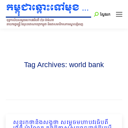
Search:
ស្វែងរក
Tag Archives:
world bank
សុន្ទរកថានិងសង្កថា សម្តេចមហាបវរធិបតី