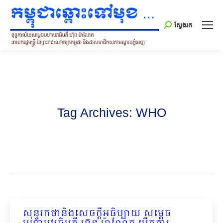
Search:
ស្វែងរក
Tag Archives:
WHO
សុន្ទរកថានិងសេចក្ដីអធិប្បាយ សម្ដេច