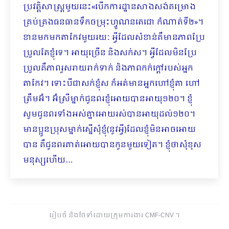
ប្រវត្តិសាស្ត្រមួយនេះ«បើកការដ្ឋានសាងសង់គម្រោង
គ្រប់គ្រងធនធានទឹកចម្រុះហ្វូណនតេជោ កំណាត់ទី២»។
ខានមកមកតាកែវមួយរយៈ អ្វីដែលសំខាន់គឺមានភាពប្រែ
ប្រួលតែខ្ញុំទេ។ អាយុច្រើន និងសក់ស។ អ្វីដែលមិនប្រែ
ប្រួលគឺភាពរួស​រាយរាក់ទាក់ និងភាពកក់ក្ដៅរបស់អ្នក
តាកែវ។ ទោះបីជាសក់ខ្ញុំស ក៏អត់មានអ្នកហៅខ្ញុំតា ហៅ
ត្រឹមអ៊ំ។ អ៊ំស្រីម្នាក់ជូនពរខ្ញុំអោយបានអាយុ១២០។ ខ្ញុំ
សូមជូនពរទាំងអស់គ្នាអោយរស់បានអាយុដល់១២០។
មានប្អូនប្រុសម្នាក់ស្នើសុំខ្ញុំ(នូវអ្វី)ដែលខ្ញុំមិនអាចអោយ
បាន គឺជូនពរគាត់អោយបានកូនមួយទៀត។ ខ្ញុំថាសុំខុស
មនុស្សហើយ…
រៀបចំ និងថែទាំដោយក្រុមការងារ CMF-CNV ​។