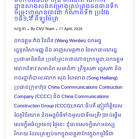
មហាបវរធិបតី ហ៊ុន ម៉ាណែត បើកការ
ដ្ឋានសាងសង់គម្រោងគ្រប់គ្រងធនធានទឹក
ចម្រុះហ្វូណនតេជោ កំណាត់ទី២ ប្រវែង
១៥១,៦ គីឡូម៉ែត្រ
សង្កថា
By
CNV Team
11 April, 2026
ឯកឧត្តម វ៉ាង វិនពីន (Wang Wenbin) ឯកអគ្គ
រដ្ឋទូតវិសាមញ្ញ និង ពេញសមត្ថភាព នៃសាធារណរដ្ឋ
ប្រជាមានិតចិន ប្រចាំព្រះរាជាណាចក្រកម្ពុជា;ឯកឧត្តម
លោកជំទាវ សមាជិក សមាជិកា ព្រឹទ្ធសភា រដ្ឋសភា និង
រាជរដ្ឋាភិបាល;លោក សុង ហៃលាង (Song Hailiang)
ប្រធានក្រុមហ៊ុន China Conmmunications Contruction
Company (CCCC) និង China Communications
Construction Group (CCCG);គណៈធិបតី ភ្ញៀវកិត្តិយស
ដៃគូវិនិយោគ និងអង្គពិធីទាំងមូលជាទីមេត្រី! [ចាប់ផ្តើម
សេចក្ដីអធិប្បាយ១] ថ្ងៃនេះ ខ្ញុំមានសេចក្ដីសោមនស្ស
រីករាយ ដែលត្រឡប់មកក្នុងខេត្តតាកែវក្នុងកម្មវិធីជា