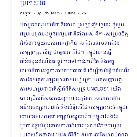
ប្រទេសថៃ
សង្កថា
By
CNV Team
2 June, 2026
បងប្អូនជនរួមជាតិជាទីគោរព ស្រឡាញ់! ថ្ងៃនេះ ខ្ញុំសូម
ជម្រាបជូនបងប្អូនជនរួមជាតិទាំងអស់ ពីការសម្រេចចិត្ត
ដ៏សំខាន់មួយរបស់រាជរដ្ឋាភិបាល ដែលទាមទារដែន
សមុទ្រត្រួតស៊ីគ្នាជាមួយភាគីថៃ។ កម្ពុជាបានផ្ញើ
លិខិតជូនដំណឹងជាផ្លូវការទៅកាន់ភាគីថៃ និងអគ្គ
លេខាធិការអង្គការសហប្រជាជាតិ ដើម្បីចាប់ផ្ដើមដំណើរ
ការនៃយន្តការផ្សះផ្សាដោយបង្ខំ ក្រោមអនុសញ្ញាអង្គ
ការសហប្រជាជាតិស្ដីពីនីតិសមុទ្រ UNCLOS។ យើង
បានជ្រើសរើសយកយន្តការនេះក្នុងគោលដៅការពារ
អធិបតេយ្យភាពជាតិ និងសិទ្ធិលើដែនសមុទ្ររបស់កម្ពុជា
ដោយអនុលោមតាមច្បាប់អន្តរជាតិ។ កម្ពុជាតែងតែ
ប្រកាន់ខ្ជាប់នូវគោលការណ៍ដោះស្រាយវិវាទជាមួយ
ប្រទេសជិតខាងដោយសន្តិវិធី។ កម្ពុជានៅតែមានបំណង