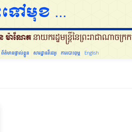
ដើម្បីប្រជាជន
ព័ត៌មានផ្ទាល់ខ្លួន
សារដ្ឋានវីដេអូ
ការបោះពុម្ភ
English
ព័ត៌មានផ្ទាល់ខ្លួន
សារដ្ឋានវីដេអូ
ការបោះពុម្ភ
English