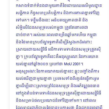
កសាងទំនាក់ទំនងជាមួយភាគីថៃដោយឈរលើមូលដ្ឋាន
សន្តិភាព កិច្ចសហប្រតិបត្តិការ និងការគោរពគ្នាទៅវិញ
ទៅមក។ ទន្ទឹមនឹងនេះ អធិបតយ្យភាពជាតិ និង
សិទ្ធិលើដែនសមុទ្ររបស់កម្ពុជា ត្រូវតែគោរពជា
ដាច់ខាត។ អស់រយៈពេលជាច្រើនឆ្នាំមកហើយ កម្ពុជា
និងថៃមានក្របខ័ណ្ឌទ្វេភាគីដើម្បីស្វែងរកដំណោះ
ស្រាយដោយសន្តិវិធី លើការទាមទារដែនសមុទ្រត្រួតស៊ី
គ្នា។ ក្របខ័ណ្ឌទ្វេភាគីនេះគឺអនុស្សារណៈនៃការយោគ
យល់គ្នានៅឆ្នាំ២០០១ ឬហៅថា MoU 2001។
អនុស្សារណៈនៃការយោគយល់គ្នានេះ ឆ្លុះបញ្ចាំងពីការ
យល់ឃើញជាមួយគ្នាថា ប្រទេសទាំងពីរគួរតែធ្វើការរួម
គ្នាដើម្បីដោះស្រាយព្រំដែនសមុទ្រ និងអភិវឌ្ឍធនធាន
នៅក្នុងតំបន់ទាមទារដែនសមុទ្រត្រួតស៊ីគ្នាដោយសន្តិវិធី
និងសម្រាប់ផលប្រយោជន៍ទៅវិញទៅមក។ នៅពេល
ដែលរាជរដ្ឋាភិបាលថៃបានប្រកាសថា នឹងដកខ្លួនចេញពី