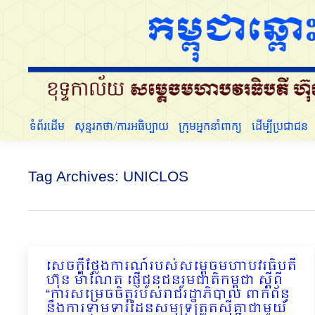
ទំព័រដើម
សុន្ទរកថា/ការអធិប្បាយ
ក្រុមអ្នកនាំពាក្យ
ទំព័រដើម
សុន្ទរកថា/ការអធិប្បាយ
ក្រុមអ្នកនាំពាក្យ
ដើម្បីប្រជាជន
Tag Archives:
UNICLOS
សេចក្តីថ្លែងការណ៍របស់សម្តេចមហាបវរធិបតី
ហ៊ុន ម៉ាណែត ផ្ញើជូនជនរួមជាតិកម្ពុជា ស្ដីពី
“ការសម្រេចចិត្តរបស់រាជរដ្ឋាភិបាល ពាក់ព័ន្ធ
នឹងការទាមទារដែនសមុទ្រត្រួតស៊ីគ្នាជាមួយ