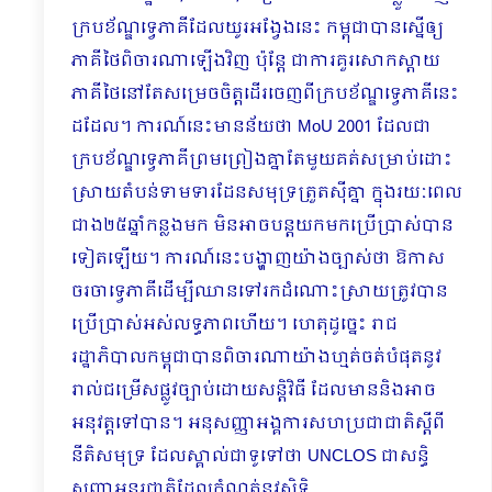
ក្របខ័ណ្ឌទ្វេភាគីដែលយូរអង្វែងនេះ កម្ពុជាបានស្នើឲ្យ
ភាគីថៃពិចារណាឡើងវិញ ប៉ុន្តែ ជាការគួរសោកស្ដាយ
ភាគីថៃនៅតែសម្រេចចិត្តដើរចេញពីក្របខ័ណ្ឌទ្វេភាគីនេះ
ដដែល។ ការណ៍នេះមានន័យថា MoU 2001 ដែលជា
ក្របខ័ណ្ឌទ្វេភាគីព្រមព្រៀងគ្នាតែមួយគត់សម្រាប់ដោះ
ស្រាយតំបន់ទាមទារដែនសមុទ្រត្រួតស៊ីគ្នា ក្នុងរយៈពេល
ជាង២៥ឆ្នាំកន្លងមក មិនអាចបន្តយកមកប្រើប្រាស់បាន
ទៀតឡើយ។ ការណ៍នេះបង្ហាញយ៉ាងច្បាស់ថា ឱកាស
ចរចាទ្វេភាគីដើម្បីឈានទៅរកដំណោះស្រាយត្រូវបាន
ប្រើប្រាស់អស់លទ្ធភាពហើយ។ ហេតុដូច្នេះ រាជ
រដ្ឋាភិបាលកម្ពុជាបានពិចារណាយ៉ាងហ្មត់ចត់បំផុតនូវ
រាល់ជម្រើសផ្លូវច្បាប់ដោយសន្តិវិធី ដែលមាននិងអាច
អនុវត្តទៅបាន។ អនុសញ្ញាអង្គការសហប្រជាជាតិស្ដីពី
នីតិសមុទ្រ ដែលស្គាល់ជាទូទៅថា UNCLOS ជាសន្ធិ
សញ្ញាអន្តរជាតិដែលកំណត់នូវសិទ្ធិ…