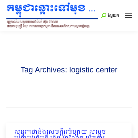
Search:
ស្វែងរក
Tag Archives:
logistic center
សុន្ទរកថានិងសេចក្ដីអធិប្បាយ សម្ដេច