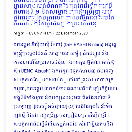
មហាបវរធិបតី ហ៊ុន ម៉ាណែត បើកការ
ដ្ឋានសាងសង់ចំណតផែកុងតៃន័រទឹកជ្រៅថ្មី
ជំហានទី ១ និងសម្ពោធដាក់ឱ្យប្រើប្រាស់ជា
ផ្លូវការគ្រឿងចក្រលើកដាក់ចល័តនៅគែមផែ
របស់កំពង់ផែស្វយ័តក្រុងព្រះសីហនុ
សង្កថា
By
CNV Team
22 December, 2023
ឯកឧត្តម អ៊ិស៊ិបាស៊ី វីនតារ៉ូ (ISHIBASHI Rintaro) អនុរដ្ឋ
មន្ត្រីក្រសួងដែនដី ហេដ្ឋារចនាសម្ព័ន្ធ ដឹកជញ្ជូន និង
ទេសចរណ៍នៃប្រទេសជប៉ុន, ឯកឧត្តម អ៊ូអិណុ អាត់ស៊ូ
ស៊ី (UENO Atsushi) ឯកអគ្គរាជទូតវិសាមញ្ញ និងពេញ
សមត្ថភាពនៃប្រទេសជប៉ុនប្រចាំនៅព្រះរាជាណាចក្រ
កម្ពុជា,ឯកឧត្តម លោកជំទាវ គណៈអធិបតី ភ្ញៀវកិត្តិយស
អង្គពិធីទាំងមូល​ និងបងប្អូនជនរួមជាតិទាំងអស់ជាទី
ស្រឡាញ់, [សេចក្តីអធិប្បាយ] (១) សង់ផែកុងតៃន័រទឹក
ជ្រៅថ្មី និងដាក់ឱ្យប្រើប្រាស់គ្រឿងចក្រ ដើម្បីពង្រីក
សមត្ថភាពនិងធ្វើទំនើបកម្មកំពង់ផែ សំដៅឆ្លើយតបនឹង