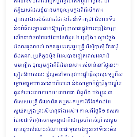
កំណើនទំហំពាណិជ្ជកម្មអន្តរជាតិកម្ពុជា ថ្ងៃនេះ ជា
កិត្តិយសដែលខ្ញុំបានមកចូលរួមក្នុងពិធីបើកការ
ដ្ឋានសាងសង់ចំណតផែកុងតៃន័រទឹកជ្រៅ ជំហានទី១
និងពិធីសម្ពោធដាក់ឱ្យប្រើប្រាស់ជាផ្លូវការគ្រឿងចក្រ
លើកដាក់ចល័តនៅគែមផែចំនួន ២ គ្រឿង។ សូមថ្លែង
អំណរគុណដល់ ឯកឧត្តមអនុរដ្ឋមន្ត្រី អ៊ិស៊ិបាស៊ិ វីនតារ៉ូ
និងគណៈប្រតិភូជប៉ុន ដែលបានឆ្លៀតពេលវេលាដ៏
មមាញឹក ចូលរួមក្នុងពិធីដ៏មានសារៈសំខាន់នៅថ្ងៃនេះ។
ឆ្លៀតឱកាសនេះ ខ្ញុំសូមនាំមកនូវការផ្ដាំផ្ញើសួរសុខទុក្ខពីស
ម្តេចអគ្គមហាសេនាបតីតេជោ និងសម្តេចកិត្តិព្រឹទ្ធបណ្ឌិត
ជូនចំពោះលោកយាយ លោកតា អ៊ំពូមីង បងប្អូន ជា
ពិសេសមន្ត្រី និយោជិត កម្មករ-កម្មការិនីនៃកំពង់ផែ
ស្វយ័តក្រុងព្រះសីហនុទាំងអស់។ កាលពីថ្ងៃទី១ ឧសភា
ដែលជាទិវា(ពលកម្មអន្តរជាតិ)ជាប្រចាំរាល់ឆ្នាំ សម្តេច
បានជួបសំ​ណេះសំណាលជាមួយបងប្អូននៅទីនេះមិន