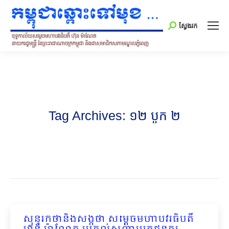
Search:
ស្វែងរក
Tag Archives:
១២ បូក ២
សុន្ទរកថានិងសង្កថា សម្តេចមហាបវរធិបតី