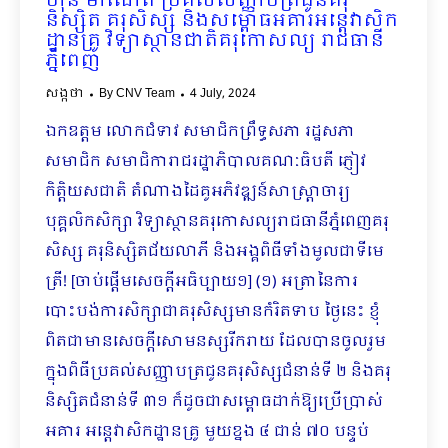
ហ៊ុន ម៉ាណែត ប្រគល់សញ្ញាបត្រជូនគរុ
និស្សិត គរុសិស្ស និងសម្ពោធអគារអន្តេវាសិក
ដ្ឋានគ្រូ វិទ្យាស្ថានជាតិគរុកោសល្យ រាជធានី
ភ្នំពេញ
សង្កថា
By
CNV Team
4 July, 2024
ឯកឧត្តម លោកជំទាវ សមាជិកព្រឹទ្ធសភា រដ្ឋសភា
សមាជិក សមាជិការាជរដ្ឋាភិបាលគណៈធិបតី ភ្ញៀវ
កិត្តិយសជាតិ តំណាងដៃគូអភិវឌ្ឍន៍សាស្រ្តាចារ្យ
បុគ្គលិកសិក្សា វិទ្យាស្ថានគរុកោសល្យរាជធានីភ្នំពេញគរុ
សិស្ស គរុនិស្សិតជ័យលាភី និងអង្គពិធីទាំងមូលជាទីមេ
ត្រី! [ចាប់ផ្ដើមសេចក្ដីអធិប្បាយ១] (១) អត្រានៃការ
បោះបង់ការសិក្សាជាគរុសិស្សមានកំរិតទាប ថ្ងៃនេះ ខ្ញុំ
ពិតជាមានសេចក្ដីសោមនស្សរីករាយ ដែលបានចូលរួម
ក្នុងពិធីប្រគល់សញ្ញាបត្រជូនគរុសិស្សជំនាន់ទី ២ និងគរុ
និស្សិតជំនាន់ទី ៣១ ក៏ដូចជាសម្ពោធដាក់ឱ្យប្រើប្រាស់
អគារ អន្តេវាសិកដ្ឋានគ្រូ មួយខ្នង ៤ ជាន់ ៧០ បន្ទប់