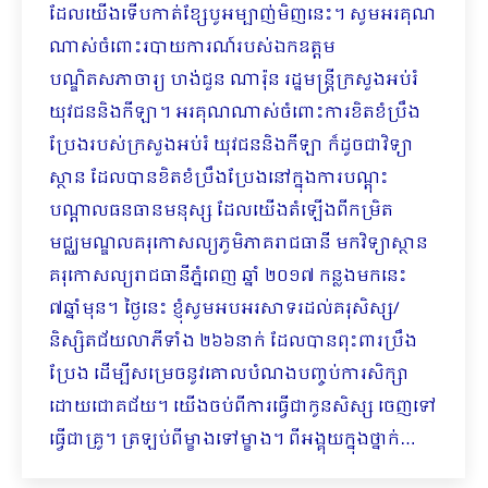
ដែលយើងទើបកាត់ខ្សែបូអម្បាញ់មិញនេះ។ សូមអរគុណ
ណាស់ចំពោះរបាយការណ៍របស់ឯកឧត្តម
បណ្ឌិតសភាចារ្យ ហង់ជួន ណារ៉ុន រដ្ឋមន្រ្តីក្រសួងអប់រំ
យុវជននិងកីឡា។ អរគុណណាស់ចំពោះការខិតខំប្រឹង
ប្រែងរបស់ក្រសួងអប់រំ យុវជននិងកីឡា ក៏ដូចជាវិទ្យា
ស្ថាន ដែលបានខិតខំប្រឹងប្រែងនៅក្នុងការបណ្ដុះ
បណ្ដាលធនធានមនុស្ស ដែលយើងតំឡើងពីកម្រិត
មជ្ឈមណ្ឌលគរុកោសល្យភូមិភាគរាជធានី មកវិទ្យាស្ថាន
គរុកោសល្យរាជធានីភ្នំពេញ ឆ្នាំ ២០១៧ កន្លងមកនេះ
៧ឆ្នាំមុន។ ថ្ងៃនេះ ខ្ញុំសូមអបអរសាទរដល់គរុសិស្ស/
និស្សិតជ័យលាភីទាំង ២៦៦នាក់ ដែលបានពុះពារប្រឹង
ប្រែង ដើម្បីសម្រេចនូវគោលបំណងបញ្ចប់ការសិក្សា
ដោយជោគជ័យ។ យើងចប់ពីការធ្វើជាកូនសិស្ស ចេញទៅ
ធ្វើជាគ្រូ។ ត្រឡប់ពីម្ខាងទៅម្ខាង។ ពីអង្គុយក្នុងថ្នាក់…