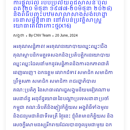
ការផ្ដួលរំលំ របបប្រល័យពូជសាសន៍ ប៉ុល
ពត (២០ មិថុនា ១៩៧៧-២០មិថុនា ២០២៤)
និងពិធីបញ្ចុះបឋមសាលាសាងសង់ហេដ្ឋា
រចនាសម្ព័ន្ធនានា នៅតំបន់ប្រវត្តិសាស្ត្រ
យោធាតេជោកោះថ្ម(X16)
សង្កថា
By
CNV Team
20 June, 2024
អរគុណសន្តិភាព! អរគុណនយោបាយឈ្នះឈ្នះ!ដឹង
គុណ​ស្ថាបនិកមគ្គទេសឯកនិងប្រតិបត្តិករនយោបាយ
ឈ្នះឈ្នះដែលនាំមកនូវសន្តិភាពនិងការឯកភាពជាតិ
ពេញលេញ។ ឯកឧត្តម លោកជំទាវ សមាជិក សមាជិកា ​​
ព្រឹទ្ធសភា សមាជិក សមាជិកា រាជរដ្ឋាភិបាល
គណៈប្រតិភូ នៃសាធារណរដ្ឋសង្គមនិយមវៀតណាម
សេនាព័ន្ធ អនុព័ន្ធយោធានៃបណ្ដាប្រទេសនានាប្រចាំ
កម្ពុជា ​គណៈធិបតីនិងភ្ញៀវកិត្តិយស អង្គពិធីទាំងមូល
និងជនរួមជាតិជាទីមេត្រី ថ្ងៃនេះ ខ្ញុំពិតមានកិត្តិយស និង
សេចក្តីសោមនស្សរីករាយដែលបានចូលរួមជាមួយ ឯក