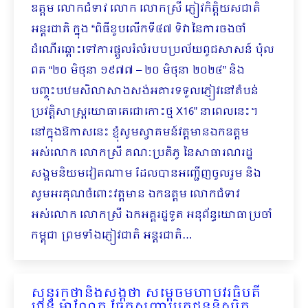
ឧត្តម លោកជំទាវ លោក លោកស្រី ភ្ញៀវកិត្តិយសជាតិ
អន្តរជាតិ ក្នុង “ពិធីខួបលើកទី៤៧ ទិវានៃការចងចាំ
ដំណើរឆ្ពោះទៅការផ្តួលរំលំរបបប្រល័យពូជសាសន៍ ប៉ុល
ពត “២០ មិថុនា ១៩៧៧ – ២០ មិថុនា ២០២៤” និង
បញ្ចុះបឋមសិលាសាងសង់អគារទទួលភ្ញៀវនៅតំបន់
ប្រវត្តិសាស្រ្តយោធាតេជោកោះថ្ម X16” នាពេលនេះ។
នៅក្នុងឱកាសនេះ ខ្ញុំសូមស្វាគមន៍វត្តមានឯកឧត្តម
អស់លោក លោកស្រី គណៈប្រតិភូ នៃសាធារណរដ្ឋ
សង្គមនិយមវៀតណាម ដែលបានអញ្ជើញចូលរួម និង
សូមអរគុណចំពោះវត្តមាន ឯកឧត្តម លោកជំទាវ
អស់លោក លោកស្រី ឯកអគ្គរដ្ឋទូត អនុព័ន្ធយោធាប្រចាំ
កម្ពុជា ព្រមទាំងភ្ញៀវជាតិ អន្តរជាតិ…
សុន្ទរកថានិងសង្កថា សម្តេចមហាបវរធិបតី
ហ៊ុន ម៉ាណែត ចែកសញ្ញាបត្រជូននិស្សិត