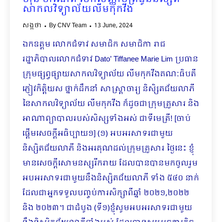
សាកលវិទ្យាល័យលីមកុកវីង
សង្កថា
By
CNV Team
13 June, 2024
ឯកឧត្តម លោកជំទាវ សមាជិក សមាជិកា រាជ
រដ្ឋាភិបាលលោកជំទាវ Dato’ Tiffanee Marie Lim ប្រធាន
ក្រុមផ្សព្វផ្សាយសាកលវិទ្យាល័យ លីមកុកវីងគណៈធិបតី
ភ្ញៀវកិត្តិយស ថ្នាក់ដឹកនាំ សាស្រ្តាចារ្យ និសិ្សតជ័យលាភី
នៃសាកលវិទ្យាល័យ លីមកុកវីង ក៏ដូចជាក្រុមគ្រួសារ និង
អាណាព្យាបាលរបស់សិស្សទាំងអស់ ជាទីមេត្រី! [ចាប់
ផ្ដើមសេចក្ដីអធិប្បា​យ១] (១) អបអរសាទរជាមួយ
និស្សិតជ័យលាភី និងអរគុណដល់ក្រុមគ្រួសារ ថ្ងៃនេះ ខ្ញុំ
មានសេចក្តីសោមនស្សរីករាយ ដែលបានបានមកចូលរួម
អបអរសាទរជាមួយនឹងនិស្សិតជ័យលាភី ទាំង ៥៤០ នាក់
ដែលជាអ្នកទទួលបញ្ចប់ការសិក្សាពីឆ្នាំ ២០២១,២០២២
និង ២០២៣។ ជាដំបូង (ទី១)ខ្ញុំសូមអបអរសាទរជាមួយ