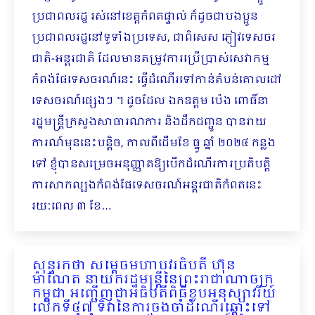
ប្រជាពលរដ្ឋ រស់នៅខេត្តកំពតផ្ទាល់ ក៏ដូចជាបងប្អូន
ប្រជាពលរដ្ឋនៅទូទាំងប្រទេស, ជាពិសេស ភ្ញៀវទេសចរ
ជាតិ-អន្តរជាតិ ដែលមានតម្រូវការប្រើប្រាស់សេវាកម្ម
កំពង់ផែទេសចរណ៍នេះ ធ្វើដំណើរទៅកាន់តំបន់គោលដៅ
ទេសចរណ៍ផ្សេងៗ ។ ដូចដែល ឯកឧត្តម ប៉េង ពោធិ៍នា
រដ្ឋមន្ត្រីក្រសួងសាធារណការ និងដឹកជញ្ជូន បានរាយ
ការណ៍មុននេះបន្តិច, កាលពីដើមខែ ធ្នូ ឆ្នាំ ២០២៤ កន្លង
ទៅ ខ្ញុំបានសម្រេចអនុញ្ញាតឱ្យបើកដំណើរការប្រតិបត្តិ
ការសាកល្បងកំពង់ផែទេសចរណ៍អន្តរជាតិកំពតនេះ
រយៈពេល ៣ ខែ…
សុន្ទរកថា សម្តេចមហាបវរធិបតី ហ៊ុន
ម៉ាណែត នាយករដ្ឋមន្រ្តីនៃព្រះរាជាណាចក្រ
កម្ពុជា អញ្ជើញជាអធិបតីពិធីខួបអនុស្សាវរីយ៍
លើកទី៤៧ ទិវានៃការចងចាំដំណើរឆ្ពោះទៅ