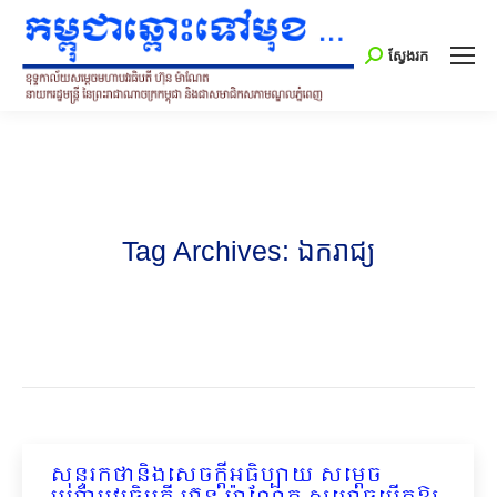
Search:
ស្វែងរក
Tag Archives:
ឯករាជ្យ
សុន្ទរកថានិងសេចក្ដីអធិប្បាយ សម្ដេច