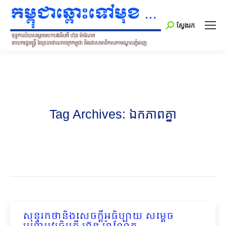
Search:
ស្វែងរក
Tag Archives:
ឯកភាពគ្នា
សុន្ទរកថានិងសេចក្ដីអធិប្បាយ សម្ដេច