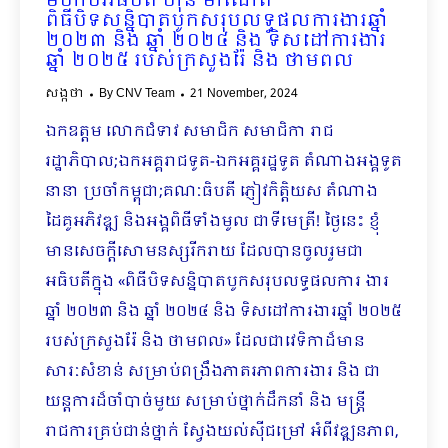
មហាបវរធិបតី ហ៊ុន ម៉ាណែត
ពិធីបិទសន្និបាតបូកសរុបលទ្ធផលការងារឆ្នាំ
២០២៣ និង ឆ្នាំ ២០២៤ និង ទិសដៅការងារ
ឆ្នាំ ២០២៥ របស់ក្រសួងរ៉ែ និង ថាមពល
សង្កថា
By
CNV Team
21 November, 2024
ឯកឧត្តម លោកជំទាវ សមាជិក សមាជិកា រាជ
រដ្ឋាភិបាល;ឯកអគ្គរាជទូត-ឯកអគ្គរដ្ឋទូត តំណាងអង្គទូត
នានា ប្រចាំកម្ពុជា;គណៈធិបតី ភ្ញៀវកិត្តិយស តំណាង
ដៃគូអភិវឌ្ឍ និងអង្គពិធីទាំងមូល ជាទីមេត្រី! ថ្ងៃនេះ ខ្ញុំ
មានសេចក្តីសោមនស្សរីករាយ ដែលបានចូលរួមជា
អធិបតីក្នុង «ពិធីបិទសន្និបាតបូកសរុបលទ្ធផលការ ងារ
ឆ្នាំ ២០២៣ និង ឆ្នាំ ២០២៤ និង ទិសដៅការងារឆ្នាំ ២០២៥
របស់ក្រសួងរ៉ែ និង ថាមពល» ដែលជាវេទិកាដ៏មាន
សារៈសំខាន់ សម្រាប់ពង្រឹងភាតរភាពការងារ និង ជា
យន្តការដ៏ចាំបាច់មួយ សម្រាប់ថ្នាក់ដឹកនាំ និង មន្រ្តី
រាជការគ្រប់ជាន់ថ្នាក់ ស្វែងយល់ស៊ីជម្រៅ អំពីវឌ្ឍនភាព,