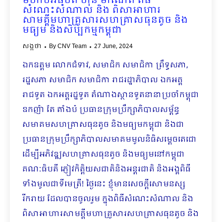
មហាបវរធិបតី ហ៊ុន ម៉ាណែត ពិធី
សំណេះសំណាល និង ពិសាអាហារ
សាមគ្គីមហាគ្រួសារសហគ្រាសធុនតូច និង
មធ្យម និងសិប្បកម្មកម្ពុជា
សង្កថា
By
CNV Team
27 June, 2024
ឯកឧត្តម លោកជំទាវ, សមាជិក សមាជិកា ព្រឹទ្ធសភា,
រដ្ឋសភា សមាជិក សមាជិកា រាជរដ្ឋាភិបាល ឯកអគ្គ
រាជទូត ឯកអគ្គរដ្ឋទូត តំណាងស្ថានទូតនានាប្រចាំកម្ពុជា
ឧកញ៉ា តែ តាំងប៉ ប្រធានក្រុមប្រឹក្សាភិបាលសម្ព័ន្ធ
សមាគមសហគ្រាសធុនតូច និងមធ្យមកម្ពុជា និងជា
ប្រធានក្រុមប្រឹក្សាភិបាលសមាគមមូលនិធិសម្តេចតេជោ
ដើម្បីអភិវឌ្ឍសហគ្រាសធុនតូច និងមធ្យមនៅកម្ពុជា
គណៈធិបតី ភ្ញៀវកិត្តិយសជាតិនិងអន្តរជាតិ និងអង្គពិធី
ទាំងមូលជាទីមេត្រី! ថ្ងៃនេះ ខ្ញុំមានសេចក្តីសោមនស្ស
រីករាយ ដែលបានចូលរួម ក្នុង​ពិធីសំណេះ​សំណាល និង
ពិសាអាហារសាមគ្គីមហាគ្រួសារសហគ្រាសធុនតូច និង