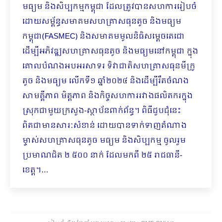
មធ្យម និងសិប្បកម្មកម្ពុជា ដែលត្រូវបានសហការរៀបចំ
ដោយសម្ព័ន្ធសមាគមសហគ្រាសធុនតូច និងមធ្យម
កម្ពុជា(FASMEC) និងសមាគមមូលនិធិសម្ដេចតេជោ
ដើម្បីអភិវឌ្ឍសហគ្រាសធុនតូច និងមធ្យមនៅកម្ពុជា ក្នុង
គោលបំណងអបអរសាទរ ទិវាជាតិសហគ្រាសធុនមីក្រូ
តូច និងមធ្យម លើកទី១ ឆ្នាំ២០២៤ និងដើម្បីរឹតចំណង
សាមគ្គីភាព មិត្តភាព និងកិច្ចសហការរវាងផលិតករក្នុង
ស្រុកជាមួយក្រសួង-ស្ថាប័នពាក់ព័ន្ធ។ ពិធីជួបជុំនេះ
ពិតជាមានសារៈសំខាន់ ដោយបានទាក់ទាញតំណាង
ម្ចាស់សហគ្រាសធុនតូច មធ្យម និងសិប្បកម្ម ចូលរួម
ប្រមាណជិត ២ ៥០០ នាក់ ដែលមកពី ២៥ រាជធានី-
ខេត្ត។…