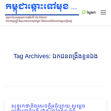
Search:
ស្វែងរក
Tag Archives:
ឯកជនពង្រឹងខ្លួនឯង
សុន្ទរកថានិងសេចក្ដីអធិប្បាយ សម្ដេច