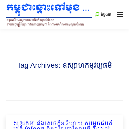
Search:
ស្វែងរក
Tag Archives:
ឧស្សាហកម្មវប្បធម៌
សុន្ទរកថា និងសេចក្ដីអធិប្បាយ សម្ដេចធិបតី