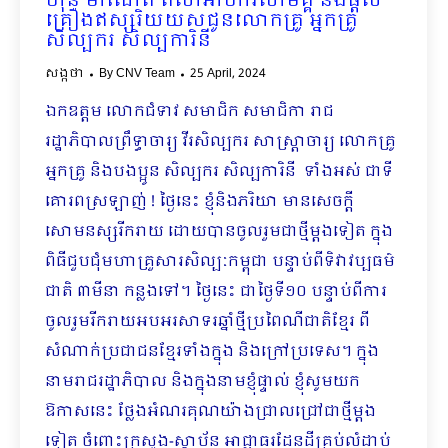
ហ៊ុន ម៉ាណែត ពិសាអាហារសាមគ្គី និងផ្តល់
គ្រឿងឥស្សរិយយសជូនលោកគ្រូ អ្នកគ្រូ
សិល្បករ សិល្បការិនី
សង្កថា
By
CNV Team
25 April, 2024
ឯកឧត្តម លោកជំទាវ សមាជិក សមាជិកា រាជ
រដ្ឋាភិបាលព្រឹទ្ធាចារ្យ វីរសិល្បករ សាស្ត្រាចារ្យ លោកគ្រូ
អ្នកគ្រូ និងបងប្អូន សិល្បករ សិល្បការិនី ទាំងអស់ ជាទី
គោរពស្រឡាញ់ ! ថ្ងៃនេះ​ ខ្ញុំនិងភរិយា មានសេចក្តី
សោមនស្សរីករាយ ដោយបានចូលរួមជាថ្មីម្តងទៀត ក្នុង
ពិធីជួបជុំមហាគ្រួសារសិល្បៈកម្ពុជា បន្ទាប់ពីទិវាវប្បធម៌
ជាតិ ៣មីនា កន្លងទៅ។ ថ្ងៃនេះ ជាថ្ងៃទី១០ បន្ទាប់ពីការ
ចូលរួមរីករាយអបអរសាទរឆ្នាំថ្មីប្រពៃណីជាតិខ្មែរ ពី
សំណាក់ប្រជាជនខ្មែរទាំងក្នុង និងក្រៅប្រទេស។ ក្នុង
នាមរាជរដ្ឋាភិបាល និងក្នុងនាមខ្ញុំផ្ទាល់ ខ្ញុំសូមយក
ឱកាសនេះ ថ្លែងអំណរគុណយ៉ាងជ្រាលជ្រៅជាថ្មីម្តង
ទៀត ចំពោះក្រសួង-ស្ថាប័ន អាជ្ញាធរដែនដីគ្រប់លំដាប់