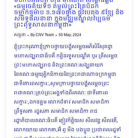
មហាបវរធិបតី ហ៊ុន ម៉ាណែត សម្ពោធឆ្លង
«ធម្មចេតិយទី១ តម្កល់ព្រះត្រៃបិដក
ចម្លាក់ថ្មម៉ាប ១.១៧០ផ្ទាំង ផ្លូវបេតុង ៩ខ្សែ និង
សមិទ្ធផលនានា ក្នុងមជ្ឈមណ្ឌលវប្បធម៌
ព្រះពុទ្ធសាសនាកម្ពុជា»
សង្កថា
By
CNV Team
30 May, 2024
ខ្ញុំព្រះករុណាខ្ញុំក្រាបថ្វាយបង្គំសម្តេចអភិសិរីសុគន្ធា
មហាសង្ឃរាជាធិបតី កត្តិឧទ្ទេសបណ្ឌិត បួរ គ្រីសម្តេច
ព្រះមហាសង្ឃរាជ និងព្រះគណៈសង្ឃនាយក
នៃគណៈធម្មយុត្តិកនិកាយនៃព្រះរាជាណាចក្រកម្ពុជា
ជាទីគោរពសក្ការៈ,សូមក្រាបថ្វាយបង្គំសម្តេចព្រះ
រាជាគណៈគ្រប់ព្រះអង្គទាំងពីរគណៈ ជាទីគោរព
សក្ការៈ,ឯកឧត្តម លោកជំទាវ សមាជិក សមាជិកា
ព្រឹទ្ធសភា រដ្ឋសភា សមាជិក សមាជិកា រាជ
រដ្ឋាភិបាលគណៈធិបតី ភ្ញៀវកិត្តិយស សីលវន្ត សីលវតី,
លោកយាយ លោកតា,អ៊ំ ពូ មីង បងប្អូន ប្រជាពលរដ្ឋទាំ