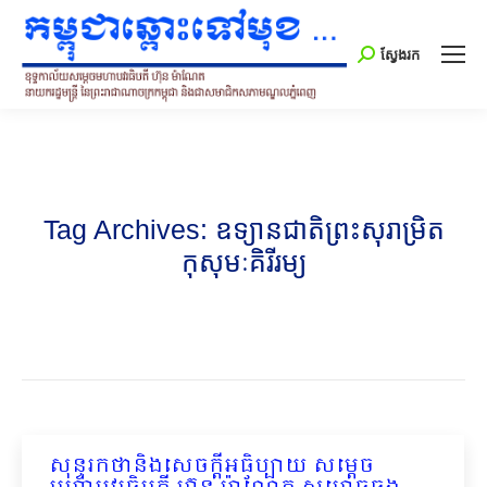
Search:
ស្វែងរក
Tag Archives:
ឧទ្យានជាតិព្រះសុរាម្រិត
កុសុមៈគិរីរម្យ
សុន្ទរកថានិងសេចក្តីអធិប្បាយ សម្តេច