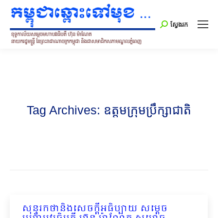
Search:
ស្វែងរក
Tag Archives:
ឧត្តមក្រុមប្រឹក្សាជាតិ
សុន្ទរកថានិងសេចក្ដីអធិប្បាយ សម្ដេច