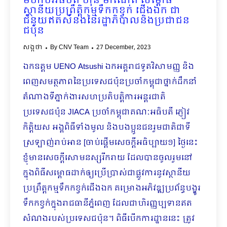
មហាបវរធិបតី ហ៊ុន ម៉ាណែត សម្ពោធ
ស្ថានីយប្រព្រឹត្តិកម្មទឹកកខ្វក់ ជើងឯក ជា
ជំនួយឥតសំនងនៃរដ្ឋាភិបាលនិងប្រជាជន
ជប៉ុន
សង្កថា
By
CNV Team
27 December, 2023
ឯកឧត្តម UENO Atsushi ឯកអគ្គរាជទូតវិសាមញ្ញ និង
ពេញសមត្ថភាពនៃប្រទេសជប៉ុនប្រចាំកម្ពុជាថ្នាក់ដឹកនាំ
តំណាងទីភ្នាក់ងារសហប្រតិបត្តិការអន្តរជាតិ
ប្រទេសជប៉ុន JIACA ប្រចាំកម្ពុជាគណៈអធិបតី ភ្ញៀវ
កិត្តិយស អង្គពិធីទាំងមូល និងបងប្អូនជនរួមជាតិជាទី
ស្រឡាញ់រាប់អាន [ចាប់ផ្ដើមសេចក្ដីអធិប្បាយ១] ថ្ងៃនេះ
ខ្ញុំមានសេចក្តីសោមនស្សរីករាយ ដែលបានចូលរួមនៅ
ក្នុងពិធីសម្ពោធដាក់ឲ្យប្រើប្រាស់ជាផ្លូវការនូវស្ថានីយ
ប្រព្រឹត្តកម្មទឹកកខ្វក់ជើងឯក គម្រោងអភិវឌ្ឍប្រព័ន្ធបង្ហូរ
ទឹកកខ្វក់ក្នុងរាជធានីភ្នំពេញ ដែលជាហិរញ្ញប្បទានឥត
សំណងរបស់ប្រទេសជប៉ុន។ ពិធីបើកការដ្ឋាននេះ ត្រូវ