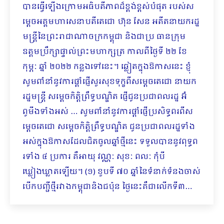
បានធ្វើឡើងក្រោមអធិបតីភាពដ៏ខ្ពង់ខ្ពស់បំផុត របស់ស
ម្តេចអគ្គមហាសេនាបតីតេជោ ហ៊ុន សែន អតីតនាយករដ្ឋ
មន្ត្រីនៃព្រះរាជាណាចក្រកម្ពុជា និងជាប្រ ធានក្រុម
ឧត្តមប្រឹក្សាផ្ទាល់ព្រះមហាក្សត្រ កាលពីថ្ងៃទី ២២ ខែ
កុម្ភៈ ឆ្នាំ ២០២២ កន្លងទៅនេះ។ ឆ្លៀតក្នុងឱកាសនេះ ខ្ញុំ
សូមពាំនាំនូវការផ្តាំផ្ញើសួរសុខទុក្ខពីសម្តេចតេជោ នាយក
រដ្ឋមន្ត្រី សម្តេចកិត្តិព្រឹទ្ធបណ្ឌិត ផ្ញើជូនប្រជាពលរដ្ឋ អ៊ំ
ពូមីងទាំងអស់ … សូមពាំនាំនូវការផ្តាំផ្ញើប្រសិទ្ធពរពីស
ម្តេចតេជោ សម្តេចកិត្តិព្រឹទ្ធបណ្ឌិត ជូនប្រជាពលរដ្ឋទាំង
អស់ក្នុងឱកាសដែលជិតចូលឆ្នាំថ្មីនេះ ទទួលបាននូវពុទ្ធព
រទាំង ៤ ប្រការ គឺអាយុ វណ្ណៈ សុខៈ ពលៈ កុំបី
ឃ្លៀងឃ្លាតឡើយ។ (១) ខួបទី ៧០ ឆ្នាំនៃទំនាក់ទំនងចាស់
បើកបញ្ជីថ្មីរវាងកម្ពុជានិងជប៉ុន ថ្ងៃនេះគឺជាលើកទី៣…