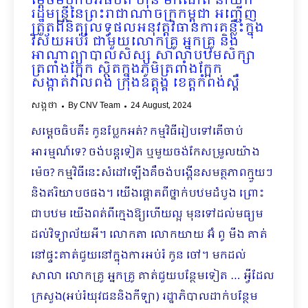
ម្តេចមហាបវរធិបតី ហ៊ុន ម៉ាណែត នាយក
រដ្ឋមន្រ្តីនៃព្រះរាជាណាចក្រកម្ពុជា អញ្ជើញ
ត្រួតពិនិត្យលទ្ធផលអនុវត្តវិធានការគន្លឹះក្នុង
វិស័យអប់រំ ជាមួយលោកគ្រូ អ្នកគ្រូ និង
អាណាព្យាបាលសិស្ស សាលាបឋម​សិក្សា
ត្រពាំងក្អែក ស្ថិតក្នុងភូមិត្រពាំងក្អែក
សង្កាត់វាលពង់ ក្រុងឧត្តុង្គ ខេត្តកំពង់ស្ពឺ
សង្កថា
By
CNV Team
24 August, 2024
សម្ដេចធិបតី៖ កូនប្លែកអត់? កម្មវិធីរៀបទៅតើចាប់
អារម្មណ៍ទេ? ចង់បន្តទៀត ឬមួយចង់កែសម្រួលយ៉ាង
ម៉េច? កម្មវិធីនេះសំដៅឡើងគឺចង់បង្កើនសមត្ថភាពក្មួយៗ
និងឥរិយាបថផង។ យើងផ្តោតពីថ្នាក់បឋមដំបូង ព្រោះ
ជាបឋម យើងពត់ពីក្មេងឱ្យហើយល្អ មុនទៅដល់មធ្យម
ដល់វិទ្យាល័យអី។ លោកតា លោកយាយ អ៊ំ ពូ មីង គាត់
នៅផ្ទះគាត់ជួយនៅក្នុងការអប់រំ កូន ចៅ។ មកដល់
សាលា លោកគ្រូ អ្នកគ្រូ គាត់ជួយបន្ថែមទៀត … អ្វីដែល
ក្រសួង(អប់រំយុវជននិងកីឡា) រដ្ឋាភិបាលដាក់បន្ថែម