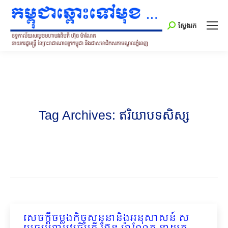
Search:
ស្វែងរក
Tag Archives:
ឥរិយាបទសិស្ស
សេចក្តីចម្លងកិច្ចសន្ទនានិងអនុសាសន៍ ស