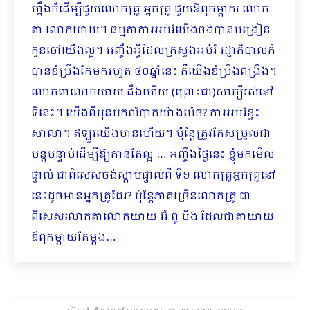
ហ្នឹងក៏ដើម្បីជួយលោកគ្រូ អ្នកគ្រូ ជួយឪពុកម្តាយ លោក​
តា លោកយាយ។ ធម្មតាការអប់រំយើងចង់បានបង្រៀន
កូនចៅយើងល្អ។ អញ្ចឹងអ្វីដែលក្រសួងអប់រំ រដ្ឋាភិបាលក៏
បានខំប្រឹងកែមករហូត ៤០ឆ្នាំនេះ គឺយើងខំប្រឹងពង្រឹង។
លោកតាលោកយាយ ដឹងហើយ (ព្រោះជា)សាក្សីរស់នៅ
ទីនេះ។ យើងពីមុនមកលំបាកយ៉ាងម៉េច? ការអប់រំខ្វះ
សាលា។ ឥឡូវយើងមានហើយ។ ប៉ុន្តែត្រូវកែសម្រួលជា
បន្តបន្ទាប់ដើម្បីឱ្យកាន់តែល្អ … អញ្ចឹងថ្ងៃនេះ ខ្ញុំមកមើល
ផ្ទាល់ ជាពិសេសចង់ស្តាប់ផ្ទាល់ពី ទី១ លោកគ្រូអ្នកគ្រូនៅ
នេះដូចមានអ្នកគ្រូដែរ? ប៉ុន្តែភាគច្រើនលោកគ្រូ ជា
ពិសេសលោកតាលោកយាយ អ៊ំ ពូ មីង ដែលជាតាយាយ
ឪពុកម្តាយតែម្តង…