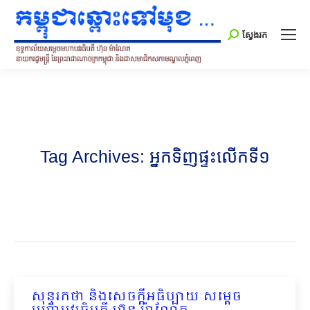
Search:
ស្វែងរក
Tag Archives:
អ្នកទិញផ្ទះលើកទី១
សុន្ទរកថា និងសេចក្ដីអធិប្បាយ សម្ដេច