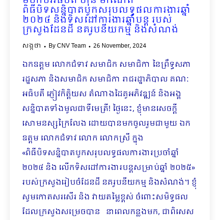
មហាបវរធិបតី ហ៊ុន ម៉ាណែត
ពិធីបិទសន្និបាតបូកសរុបលទ្ធផលការងារឆ្នាំ
២០២៤ និងទិសដៅការងារឆ្នាំបន្ត របស់
ក្រសួងដែនដី នគរូបនីយកម្ម និងសំណង់
សង្កថា
By
CNV Team
26 November, 2024
ឯកឧត្តម លោកជំទាវ សមាជិក សមាជិកា នៃព្រឹទ្ធសភា
រដ្ឋសភា និងសមាជិក សមាជិកា រាជរដ្ឋាភិបាល គណៈ
អធិបតី ភ្ញៀវកិត្តិយស តំណាងដៃគូអភិវឌ្ឍន៍ និងអង្គ
សន្និបាតទាំងមូលជាទីមេត្រី! ថ្ងៃនេះ, ខ្ញុំមានសេចក្តី
សោមនស្សក្រៃលែង ដោយបានមកចូលរួមជាមួយ ឯក
ឧត្តម លោកជំទាវ លោក លោកស្រី ក្នុង
«ពិធីបិទសន្និបាតបូកសរុបលទ្ធផលការងារប្រចាំឆ្នាំ
២០២៤ និង លើកទិសដៅការងារបន្តសម្រាប់ឆ្នាំ ២០២៥»
របស់ក្រសួងរៀបចំដែនដី នគរូបនីយកម្ម និងសំណង់។ ខ្ញុំ
សូមកោតសរសើរ និង វាយតម្លៃខ្ពស់ ចំពោះសមិទ្ធផល
ដែលក្រសួងសម្រេចបាន​ នាពេលកន្លងមក, ជាពិសេស