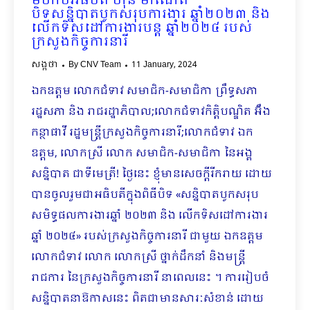
មហាបវរធិបតី ហ៊ុន ម៉ាណែត
បិទសន្និបាតបូកសរុបការងារ ឆ្នាំ២០២៣ និង
លើកទិសដៅការងារបន្ត ឆ្នាំ២០២៤ របស់
ក្រសួងកិច្ចការនារី
សង្កថា
By
CNV Team
11 January, 2024
ឯកឧត្តម លោកជំទាវ សមាជិក-សមាជិកា ព្រឹទ្ធសភា
រដ្ឋសភា និង រាជរដ្ឋាភិបាល;លោកជំទាវកិត្តិបណ្ឌិត អ៊ឹង
កន្ថាផាវី រដ្ឋមន្រ្តីក្រសួងកិច្ចការនារី;លោកជំទាវ ឯក
ឧត្តម, លោកស្រី លោក សមាជិក-សមាជិកា នៃអង្គ
សន្និបាត ជាទីមេត្រី! ថ្ងៃនេះ ខ្ញុំមានសេចក្តីរីករាយ ដោយ
បានចូលរួមជាអធិបតីក្នុងពិធីបិទ «សន្និបាតបូកសរុប
សមិទ្ធផលការងារឆ្នាំ ២០២៣ និង លើកទិសដៅការងារ
ឆ្នាំ ២០២៤» របស់ក្រសួងកិច្ចការនារី ជាមួយ ឯកឧត្តម
លោកជំទាវ លោក លោកស្រី ថ្នាក់ដឹកនាំ និងមន្រ្តី
រាជការ នៃក្រសួងកិច្ចការនារី នាពេលនេះ ។ ការរៀបចំ
សន្និបាតនាឱកាសនេះ ពិតជាមានសារៈសំខាន់ ដោយ