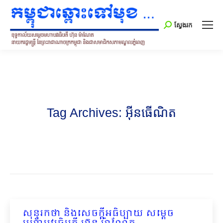
Search:
ស្វែងរក
Tag Archives:
អ៊ីនធើណិត
សុន្ទរកថា និងសេចក្តីអធិប្បាយ សម្តេច