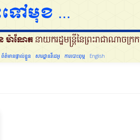
ព័ត៌មានផ្ទាល់ខ្លួន
សារដ្ឋានវីដេអូ
ការបោះពុម្ភ
English