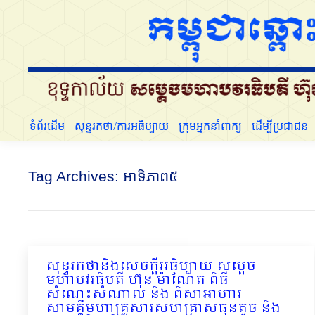
ទំព័រដើម
សុន្ទរកថា/ការអធិប្បាយ
ក្រុមអ្នកនាំពាក្យ
ដើម្បីប្រជាជន
Tag Archives:
អាទិភាព៥
សុន្ទរកថានិងសេចក្ដីអធិប្បាយ សម្ដេច
មហាបវរធិបតី ហ៊ុន ម៉ាណែត ពិធី
សំណេះសំណាល និង ពិសាអាហារ
សាមគ្គីមហាគ្រួសារសហគ្រាសធុនតូច និង