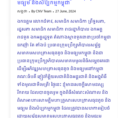
មធ្យម និងសិប្បកម្មកម្ពុជា
សង្កថា
By
CNV Team
27 June, 2024
ឯកឧត្តម លោកជំទាវ, សមាជិក សមាជិកា ព្រឹទ្ធសភា,
រដ្ឋសភា សមាជិក សមាជិកា រាជរដ្ឋាភិបាល ឯកអគ្គ
រាជទូត ឯកអគ្គរដ្ឋទូត តំណាងស្ថានទូតនានាប្រចាំកម្ពុជា
ឧកញ៉ា តែ តាំងប៉ ប្រធានក្រុមប្រឹក្សាភិបាលសម្ព័ន្ធ
សមាគមសហគ្រាសធុនតូច និងមធ្យមកម្ពុជា និងជា
ប្រធានក្រុមប្រឹក្សាភិបាលសមាគមមូលនិធិសម្តេចតេជោ
ដើម្បីអភិវឌ្ឍសហគ្រាសធុនតូច និងមធ្យមនៅកម្ពុជា
គណៈធិបតី ភ្ញៀវកិត្តិយសជាតិនិងអន្តរជាតិ និងអង្គពិធី
ទាំងមូលជាទីមេត្រី! ថ្ងៃនេះ ខ្ញុំមានសេចក្តីសោមនស្ស
រីករាយ ដែលបានចូលរួម ក្នុង​ពិធីសំណេះ​សំណាល និង
ពិសាអាហារសាមគ្គីមហាគ្រួសារសហគ្រាសធុនតូច និង
មធ្យម និងសិប្បកម្មកម្ពុជា ដែលត្រូវបានសហការរៀបចំ
ដោយសម្ព័ន្ធសមាគមសហគ្រាសធុនតូច និងមធ្យម